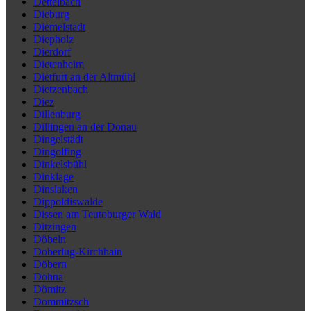
Dettelbach
Dieburg
Diemelstadt
Diepholz
Dierdorf
Dietenheim
Dietfurt an der Altmühl
Dietzenbach
Diez
Dillenburg
Dillingen an der Donau
Dingelstädt
Dingolfing
Dinkelsbühl
Dinklage
Dinslaken
Dippoldiswalde
Dissen am Teutoburger Wald
Ditzingen
Döbeln
Doberlug-Kirchhain
Döbern
Dohna
Dömitz
Dommitzsch