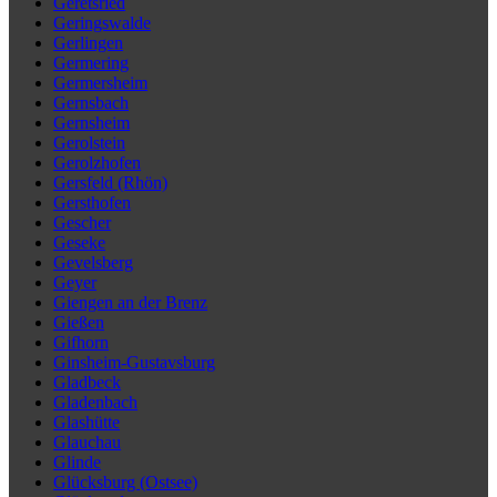
Geretsried
Geringswalde
Gerlingen
Germering
Germersheim
Gernsbach
Gernsheim
Gerolstein
Gerolzhofen
Gersfeld (Rhön)
Gersthofen
Gescher
Geseke
Gevelsberg
Geyer
Giengen an der Brenz
Gießen
Gifhorn
Ginsheim-Gustavsburg
Gladbeck
Gladenbach
Glashütte
Glauchau
Glinde
Glücksburg (Ostsee)