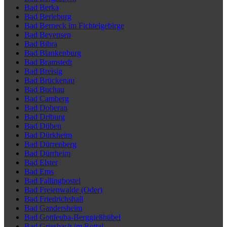
Bad Berka
Bad Berleburg
Bad Berneck im Fichtelgebirge
Bad Bevensen
Bad Bibra
Bad Blankenburg
Bad Bramstedt
Bad Breisig
Bad Brückenau
Bad Buchau
Bad Camberg
Bad Doberan
Bad Driburg
Bad Düben
Bad Dürkheim
Bad Dürrenberg
Bad Dürrheim
Bad Elster
Bad Ems
Bad Fallingbostel
Bad Freienwalde (Oder)
Bad Friedrichshall
Bad Gandersheim
Bad Gottleuba-Berggießhübel
Bad Griesbach im Rottal