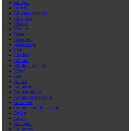
Ellingen
Ellrich
Ellwangen (Jagst)
Elmshorn
Elsdorf
Elsfleth
Elster
Elsterberg
Elsterwerda
Elstra
Elterlein
Eltmann
Eltville am Rhein
Elzach
Elze
Emden
Emmelshausen
Emmendingen
Emmerich am Rhein
Emsdetten
Endingen am Kaiserstuhl
Engen
Enger
Ennepetal
Ennigerloh