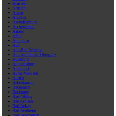
Arnstadt
Arnstein
Artern
Arzberg
Aschaffenburg
Aschersleben
Asperg
Aßlar
Attendorn
Aub
Aue-Bad Schlema
Auerbach in der Oberpfalz
Augsburg
Augustusburg
Aulendorf
Auma-Weidatal
Aurich
Babenhausen
Bacharach
Backnang
Bad Aibling
Bad Arolsen
Bad Belzig
Bad Bentheim
Bad Bergzabern