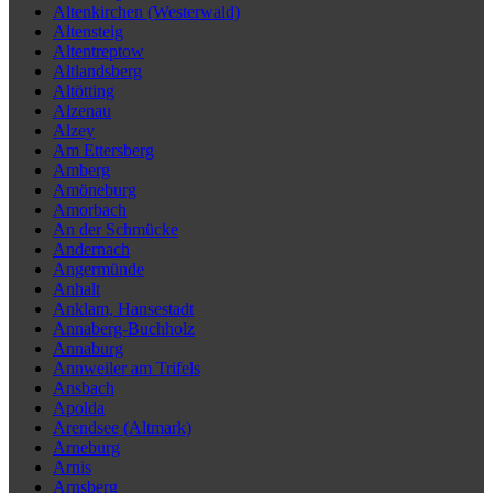
Altenkirchen (Westerwald)
Altensteig
Altentreptow
Altlandsberg
Altötting
Alzenau
Alzey
Am Ettersberg
Amberg
Amöneburg
Amorbach
An der Schmücke
Andernach
Angermünde
Anhalt
Anklam, Hansestadt
Annaberg-Buchholz
Annaburg
Annweiler am Trifels
Ansbach
Apolda
Arendsee (Altmark)
Arneburg
Arnis
Arnsberg