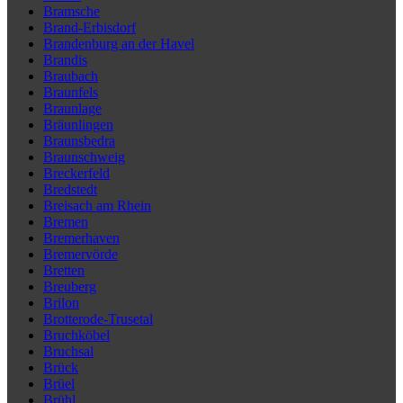
Bramsche
Brand-Erbisdorf
Brandenburg an der Havel
Brandis
Braubach
Braunfels
Braunlage
Bräunlingen
Braunsbedra
Braunschweig
Breckerfeld
Bredstedt
Breisach am Rhein
Bremen
Bremerhaven
Bremervörde
Bretten
Breuberg
Brilon
Brotterode-Trusetal
Bruchköbel
Bruchsal
Brück
Brüel
Brühl