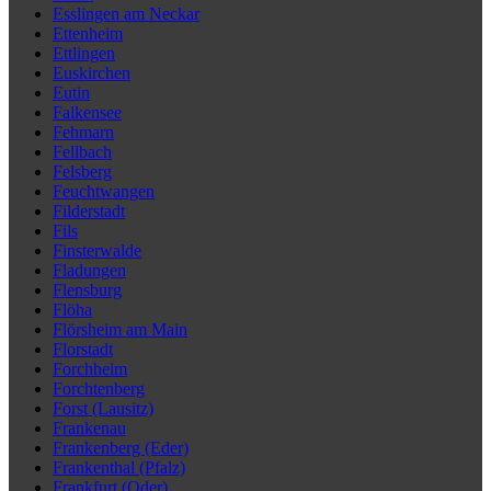
Esslingen am Neckar
Ettenheim
Ettlingen
Euskirchen
Eutin
Falkensee
Fehmarn
Fellbach
Felsberg
Feuchtwangen
Filderstadt
Fils
Finsterwalde
Fladungen
Flensburg
Flöha
Flörsheim am Main
Florstadt
Forchheim
Forchtenberg
Forst (Lausitz)
Frankenau
Frankenberg (Eder)
Frankenthal (Pfalz)
Frankfurt (Oder)