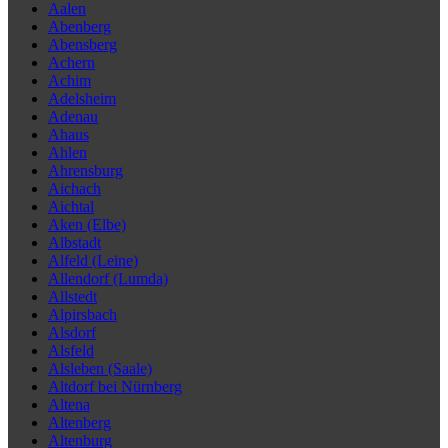
Aalen
Abenberg
Abensberg
Achern
Achim
Adelsheim
Adenau
Ahaus
Ahlen
Ahrensburg
Aichach
Aichtal
Aken (Elbe)
Albstadt
Alfeld (Leine)
Allendorf (Lumda)
Allstedt
Alpirsbach
Alsdorf
Alsfeld
Alsleben (Saale)
Altdorf bei Nürnberg
Altena
Altenberg
Altenburg