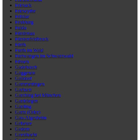
Friesack
Friesoythe
Fritzlar
Frohburg
Fulda
Fürstenau
Fürstenfeldbruck
Fürth
Furth im Wald
Furtwangen im Schwarzwald
Füssen
Gadebusch
Gaggenau
Gaildorf
Gammertingen
Garbsen
Garching bei München
Gardelegen
Garding
Gartz (Oder)
Gau-Algesheim
Gebesee
Gedern
Geesthacht