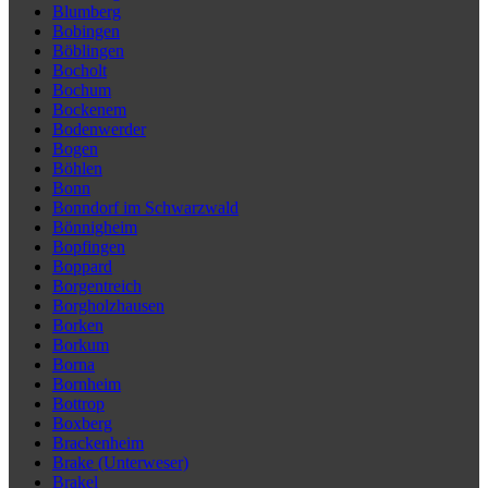
Blumberg
Bobingen
Böblingen
Bocholt
Bochum
Bockenem
Bodenwerder
Bogen
Böhlen
Bonn
Bonndorf im Schwarzwald
Bönnigheim
Bopfingen
Boppard
Borgentreich
Borgholzhausen
Borken
Borkum
Borna
Bornheim
Bottrop
Boxberg
Brackenheim
Brake (Unterweser)
Brakel