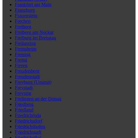
Frankfurt am Main
Franzburg
Frauenstein
Frechen
Freiberg
Freiberg am Neckar
Freiburg im Breisgau
Freilassing
Freinsheim
Freising
Freital
Freren
Freudenberg
Freudenstadt
Freyburg (Unstrut)
Freystadt
Freyung
Fridingen an der Donau
Friedberg
Friedland
Friedrichroda
Friedrichsdorf
Friedrichshafen
Friedrichstadt
Friedrichsthal