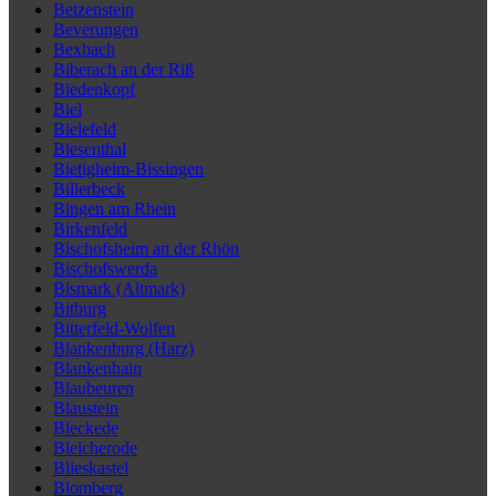
Betzenstein
Beverungen
Bexbach
Biberach an der Riß
Biedenkopf
Biel
Bielefeld
Biesenthal
Bietigheim-Bissingen
Billerbeck
Bingen am Rhein
Birkenfeld
Bischofsheim an der Rhön
Bischofswerda
Bismark (Altmark)
Bitburg
Bitterfeld-Wolfen
Blankenburg (Harz)
Blankenhain
Blaubeuren
Blaustein
Bleckede
Bleicherode
Blieskastel
Blomberg