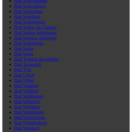
Bad Schussenried
Bad Schwalbach
Bad Schwartau
Bad Segeberg
Bad Sobernheim
Bad Soden am Taunus
Bad Soden-Salmünster
Bad Sooden-Allendorf
Bad Staffelstein
Bad Sulza
Bad Sülze
Bad Teinach-Zavelstein
Bad Tennstedt
Bad Tölz
Bad Urach
Bad Vilbel
Bad Waldsee
Bad Wildbad
Bad Wildungen
Bad Wilsnack
Bad Wimpfen
Bad Windsheim
Bad Wörishofen
Bad Wünnenberg
Bad Wurzach