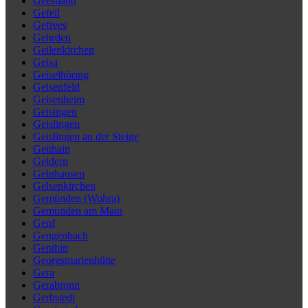
Geestland
Gefell
Gefrees
Gehrden
Geilenkirchen
Geisa
Geiselhöring
Geisenfeld
Geisenheim
Geisingen
Geislingen
Geislingen an der Steige
Geithain
Geldern
Gelnhausen
Gelsenkirchen
Gemünden (Wohra)
Gemünden am Main
Genf
Gengenbach
Genthin
Georgsmarienhütte
Gera
Gerabronn
Gerbstedt