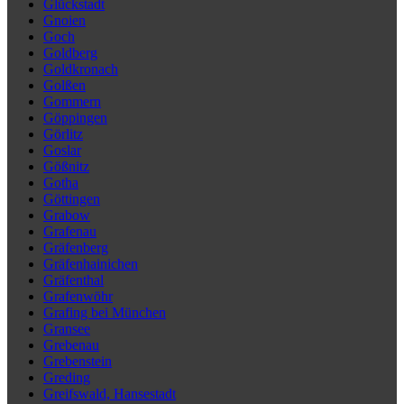
Glückstadt
Gnoien
Goch
Goldberg
Goldkronach
Golßen
Gommern
Göppingen
Görlitz
Goslar
Gößnitz
Gotha
Göttingen
Grabow
Grafenau
Gräfenberg
Gräfenhainichen
Gräfenthal
Grafenwöhr
Grafing bei München
Gransee
Grebenau
Grebenstein
Greding
Greifswald, Hansestadt