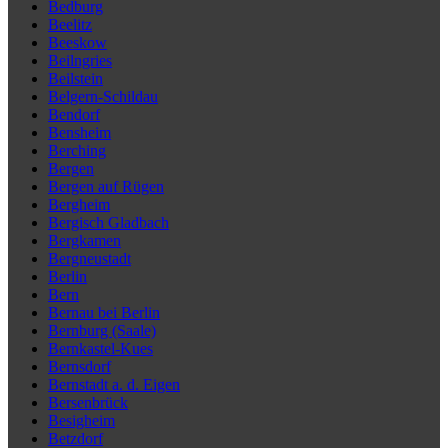
Bedburg
Beelitz
Beeskow
Beilngries
Beilstein
Belgern-Schildau
Bendorf
Bensheim
Berching
Bergen
Bergen auf Rügen
Bergheim
Bergisch Gladbach
Bergkamen
Bergneustadt
Berlin
Bern
Bernau bei Berlin
Bernburg (Saale)
Bernkastel-Kues
Bernsdorf
Bernstadt a. d. Eigen
Bersenbrück
Besigheim
Betzdorf