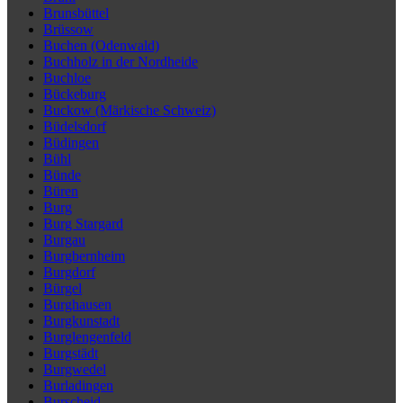
Brunsbüttel
Brüssow
Buchen (Odenwald)
Buchholz in der Nordheide
Buchloe
Bückeburg
Buckow (Märkische Schweiz)
Büdelsdorf
Büdingen
Bühl
Bünde
Büren
Burg
Burg Stargard
Burgau
Burgbernheim
Burgdorf
Bürgel
Burghausen
Burgkunstadt
Burglengenfeld
Burgstädt
Burgwedel
Burladingen
Burscheid