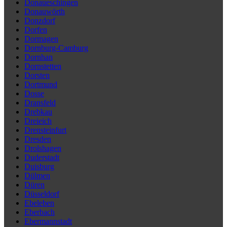
Donaueschingen
Donauwörth
Donzdorf
Dorfen
Dormagen
Dornburg-Camburg
Dornhan
Dornstetten
Dorsten
Dortmund
Dosse
Dransfeld
Drebkau
Dreieich
Drensteinfurt
Dresden
Drolshagen
Duderstadt
Duisburg
Dülmen
Düren
Düsseldorf
Ebeleben
Eberbach
Ebermannstadt