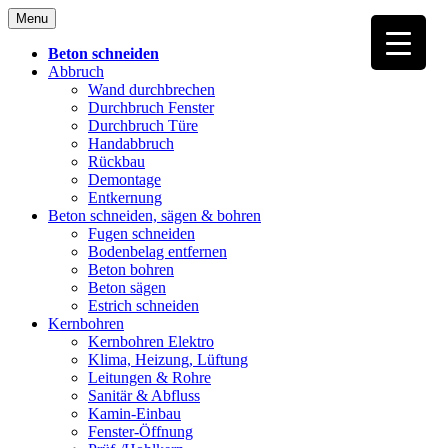
Skip
Menu
to
content
Beton schneiden
Abbruch
Wand durchbrechen
Durchbruch Fenster
Durchbruch Türe
Handabbruch
Rückbau
Demontage
Entkernung
Beton schneiden, sägen & bohren
Fugen schneiden
Bodenbelag entfernen
Beton bohren
Beton sägen
Estrich schneiden
Kernbohren
Kernbohren Elektro
Klima, Heizung, Lüftung
Leitungen & Rohre
Sanitär & Abfluss
Kamin-Einbau
Fenster-Öffnung