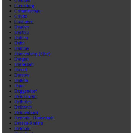
Creußen
Creuzburg
Crimmitschau
Crivitz
Cuxhaven
Daaden
Dachau
Dahlen
Dahn
Damme
Dannenberg (Elbe)
Dargun
Darmstadt
Dassel
Dassow
Datteln
Daun
Deggendorf
Deidesheim
Delbrück
Delitzsch
Delmenhorst
Demmin, Hansestadt
Dessau-Roßlau
Detmold