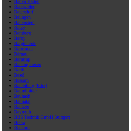
Baden-Baden
Baesweiler
Baiersdorf
Balingen
Ballenstedt
Balve
Bamberg
Barby
Bargteheide
Barmstedt
Bärnau
Barntrup
Barsinghausen
Barth
Basel
Bassum
Battenberg (Eder)
Baumholder
Baunach
Baunatal
Bautzen
Bayreuth
BBS Technik GmbH Stuttgart
Bebra
Beckum