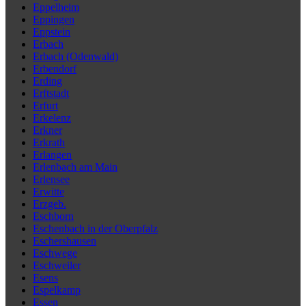
Eppelheim
Eppingen
Eppstein
Erbach
Erbach (Odenwald)
Erbendorf
Erding
Erftstadt
Erfurt
Erkelenz
Erkner
Erkrath
Erlangen
Erlenbach am Main
Erlensee
Erwitte
Erzgeb.
Eschborn
Eschenbach in der Oberpfalz
Eschershausen
Eschwege
Eschweiler
Esens
Espelkamp
Essen