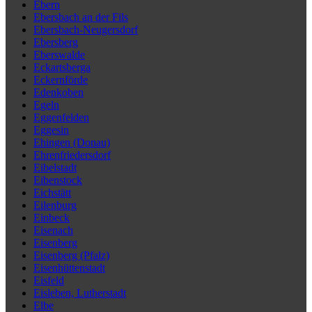
Ebern
Ebersbach an der Fils
Ebersbach-Neugersdorf
Ebersberg
Eberswalde
Eckartsberga
Eckernförde
Edenkoben
Egeln
Eggenfelden
Eggesin
Ehingen (Donau)
Ehrenfriedersdorf
Eibelstadt
Eibenstock
Eichstätt
Eilenburg
Einbeck
Eisenach
Eisenberg
Eisenberg (Pfalz)
Eisenhüttenstadt
Eisfeld
Eisleben, Lutherstadt
Elbe