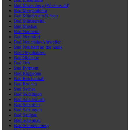
Bad Lobenstein
Bad Marienberg (Westerwald)
Bad Mergentheim
Bad Münder am Deister
Bad Münstereifel
Bad Muskau
Bad Nauheim
Bad Nenndorf
Bad Neuenahr-Ahrweiler
Bad Neustadt an der Saale
Bad Oeynhausen
Bad Oldesloe
Bad Orb
Bad Pyrmont
Bad Rappenau
Bad Reichenhall
Bad Rodach
Bad Sachsa
Bad Säckingen
Bad Salzdetfurth
Bad Salzuflen
Bad Salzungen
Bad Saulgau
Bad Schandau
Bad Schmiedeberg