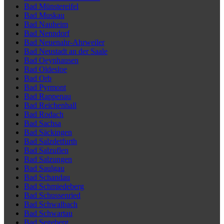
Bad Münstereifel
Bad Muskau
Bad Nauheim
Bad Nenndorf
Bad Neuenahr-Ahrweiler
Bad Neustadt an der Saale
Bad Oeynhausen
Bad Oldesloe
Bad Orb
Bad Pyrmont
Bad Rappenau
Bad Reichenhall
Bad Rodach
Bad Sachsa
Bad Säckingen
Bad Salzdetfurth
Bad Salzuflen
Bad Salzungen
Bad Saulgau
Bad Schandau
Bad Schmiedeberg
Bad Schussenried
Bad Schwalbach
Bad Schwartau
Bad Segeberg