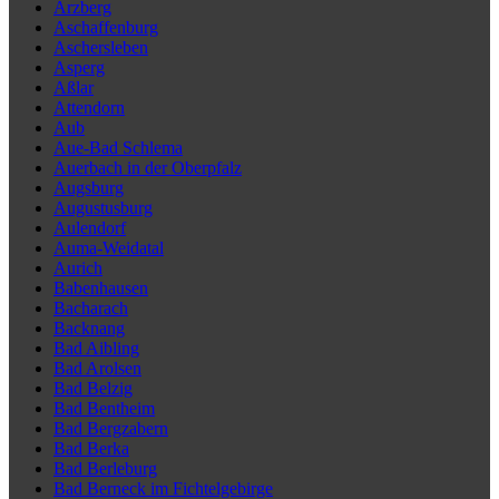
Arzberg
Aschaffenburg
Aschersleben
Asperg
Aßlar
Attendorn
Aub
Aue-Bad Schlema
Auerbach in der Oberpfalz
Augsburg
Augustusburg
Aulendorf
Auma-Weidatal
Aurich
Babenhausen
Bacharach
Backnang
Bad Aibling
Bad Arolsen
Bad Belzig
Bad Bentheim
Bad Bergzabern
Bad Berka
Bad Berleburg
Bad Berneck im Fichtelgebirge