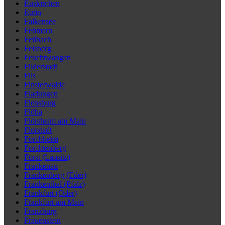
Euskirchen
Eutin
Falkensee
Fehmarn
Fellbach
Felsberg
Feuchtwangen
Filderstadt
Fils
Finsterwalde
Fladungen
Flensburg
Flöha
Flörsheim am Main
Florstadt
Forchheim
Forchtenberg
Forst (Lausitz)
Frankenau
Frankenberg (Eder)
Frankenthal (Pfalz)
Frankfurt (Oder)
Frankfurt am Main
Franzburg
Frauenstein