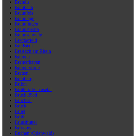
Brandis
Braubach
Braunfels
Braunlage
Bräunlingen
Braunsbedra
Braunschweig
Breckerfeld
Bredstedt
Breisach am Rhein
Bremen
Bremerhaven
Bremervörde
Bretten
Breuberg
Brilon
Brotterode-Trusetal
Bruchköbel
Bruchsal
Brück
Brüel
Brühl
Brunsbüttel
Brüssow
Buchen (Odenwald)