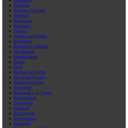
Beilngries
Beilstein
Belgern-Schildau
Bendorf
Bensheim
Berching
Bergen
Bergen auf Rügen
Bergheim
Bergisch Gladbach
Bergkamen
Bergneustadt
Berlin
Bern
Bernau bei Berlin
Bernburg (Saale)
Bernkastel-Kues
Bernsdorf
Bernstadt a. d. Eigen
Bersenbrück
Besigheim
Betzdorf
Betzenstein
Beverungen
Bexbach