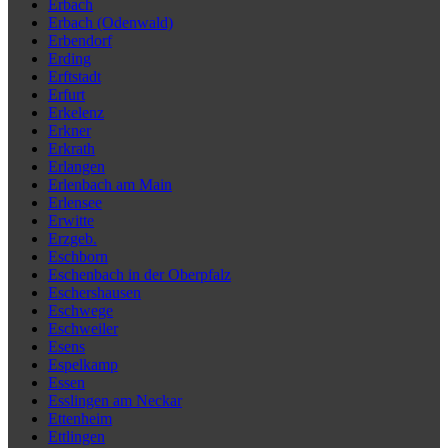
Erbach
Erbach (Odenwald)
Erbendorf
Erding
Erftstadt
Erfurt
Erkelenz
Erkner
Erkrath
Erlangen
Erlenbach am Main
Erlensee
Erwitte
Erzgeb.
Eschborn
Eschenbach in der Oberpfalz
Eschershausen
Eschwege
Eschweiler
Esens
Espelkamp
Essen
Esslingen am Neckar
Ettenheim
Ettlingen