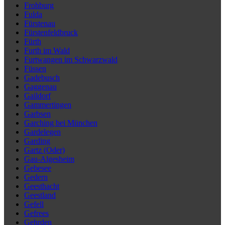
Frohburg
Fulda
Fürstenau
Fürstenfeldbruck
Fürth
Furth im Wald
Furtwangen im Schwarzwald
Füssen
Gadebusch
Gaggenau
Gaildorf
Gammertingen
Garbsen
Garching bei München
Gardelegen
Garding
Gartz (Oder)
Gau-Algesheim
Gebesee
Gedern
Geesthacht
Geestland
Gefell
Gefrees
Gehrden