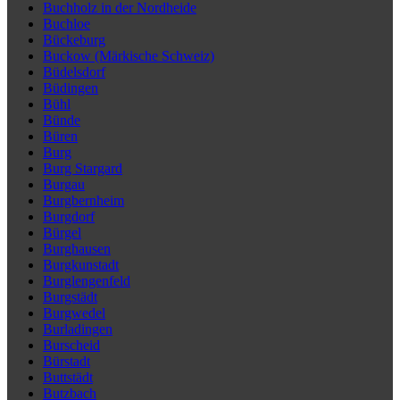
Buchholz in der Nordheide
Buchloe
Bückeburg
Buckow (Märkische Schweiz)
Büdelsdorf
Büdingen
Bühl
Bünde
Büren
Burg
Burg Stargard
Burgau
Burgbernheim
Burgdorf
Bürgel
Burghausen
Burgkunstadt
Burglengenfeld
Burgstädt
Burgwedel
Burladingen
Burscheid
Bürstadt
Buttstädt
Butzbach