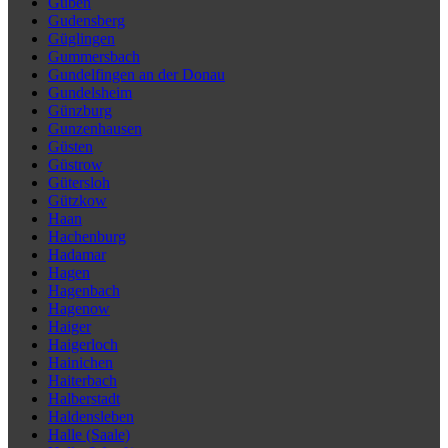
Guben
Gudensberg
Güglingen
Gummersbach
Gundelfingen an der Donau
Gundelsheim
Günzburg
Gunzenhausen
Güsten
Güstrow
Gütersloh
Gützkow
Haan
Hachenburg
Hadamar
Hagen
Hagenbach
Hagenow
Haiger
Haigerloch
Hainichen
Haiterbach
Halberstadt
Haldensleben
Halle (Saale)