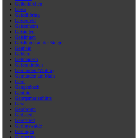
Geilenkirchen
Geisa
Geiselhöring
Geisenfeld
Geisenheim
Geisingen
Geislingen
Geislingen an der Steige
Geithain
Geldern
Gelnhausen
Gelsenkirchen
Gemünden (Wohra)
Gemünden am Main
Genf
Gengenbach
Genthin
Georgsmarienhütte
Gera
Gerabronn
Gerbstedt
Geretsried
Geringswalde
Gerlingen
Germering