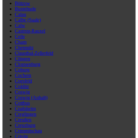
Bützow
Buxtehude
Calau
Calbe (Saale)
Calw
Castrop-Rauxel
Celle
Cham
Chemnitz
Clausthal-Zellerfeld
Clingen
Cloppenburg
Coburg
Cochem
Coesfeld
Colditz
Coswig
Coswig (Anhalt)
Cottbus
Crailsheim
Creglingen
Creußen
Creuzburg
Crimmitschau
Crivitz