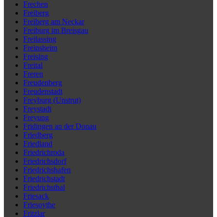
Frechen
Freiberg
Freiberg am Neckar
Freiburg im Breisgau
Freilassing
Freinsheim
Freising
Freital
Freren
Freudenberg
Freudenstadt
Freyburg (Unstrut)
Freystadt
Freyung
Fridingen an der Donau
Friedberg
Friedland
Friedrichroda
Friedrichsdorf
Friedrichshafen
Friedrichstadt
Friedrichsthal
Friesack
Friesoythe
Fritzlar