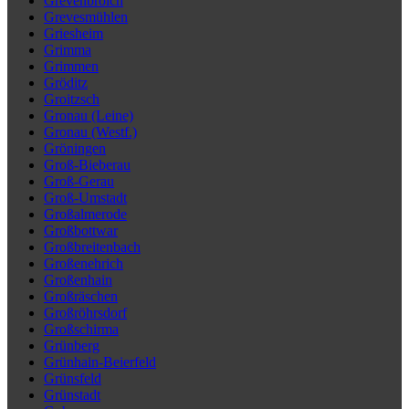
Grevenbroich
Grevesmühlen
Griesheim
Grimma
Grimmen
Gröditz
Groitzsch
Gronau (Leine)
Gronau (Westf.)
Gröningen
Groß-Bieberau
Groß-Gerau
Groß-Umstadt
Großalmerode
Großbottwar
Großbreitenbach
Großenehrich
Großenhain
Großräschen
Großröhrsdorf
Großschirma
Grünberg
Grünhain-Beierfeld
Grünsfeld
Grünstadt