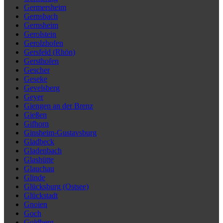
Germersheim
Gernsbach
Gernsheim
Gerolstein
Gerolzhofen
Gersfeld (Rhön)
Gersthofen
Gescher
Geseke
Gevelsberg
Geyer
Giengen an der Brenz
Gießen
Gifhorn
Ginsheim-Gustavsburg
Gladbeck
Gladenbach
Glashütte
Glauchau
Glinde
Glücksburg (Ostsee)
Glückstadt
Gnoien
Goch
Goldberg