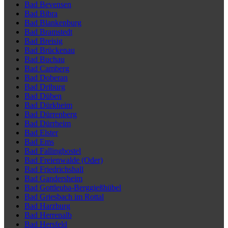
Bad Bevensen
Bad Bibra
Bad Blankenburg
Bad Bramstedt
Bad Breisig
Bad Brückenau
Bad Buchau
Bad Camberg
Bad Doberan
Bad Driburg
Bad Düben
Bad Dürkheim
Bad Dürrenberg
Bad Dürrheim
Bad Elster
Bad Ems
Bad Fallingbostel
Bad Freienwalde (Oder)
Bad Friedrichshall
Bad Gandersheim
Bad Gottleuba-Berggießhübel
Bad Griesbach im Rottal
Bad Harzburg
Bad Herrenalb
Bad Hersfeld