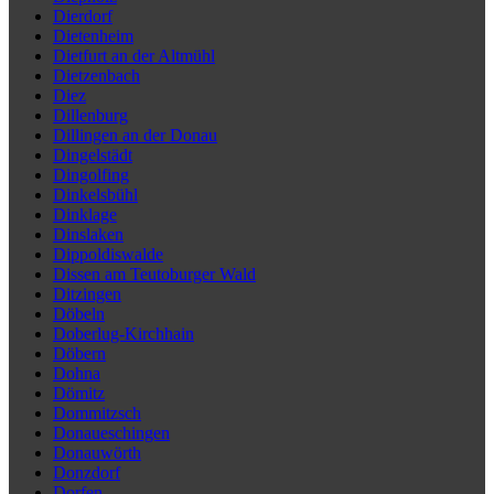
Dierdorf
Dietenheim
Dietfurt an der Altmühl
Dietzenbach
Diez
Dillenburg
Dillingen an der Donau
Dingelstädt
Dingolfing
Dinkelsbühl
Dinklage
Dinslaken
Dippoldiswalde
Dissen am Teutoburger Wald
Ditzingen
Döbeln
Doberlug-Kirchhain
Döbern
Dohna
Dömitz
Dommitzsch
Donaueschingen
Donauwörth
Donzdorf
Dorfen