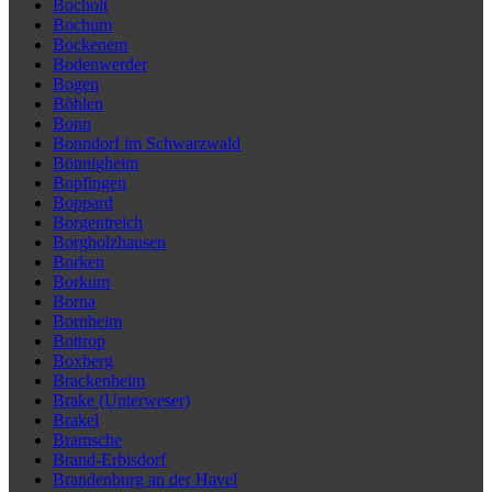
Bocholt
Bochum
Bockenem
Bodenwerder
Bogen
Böhlen
Bonn
Bonndorf im Schwarzwald
Bönnigheim
Bopfingen
Boppard
Borgentreich
Borgholzhausen
Borken
Borkum
Borna
Bornheim
Bottrop
Boxberg
Brackenheim
Brake (Unterweser)
Brakel
Bramsche
Brand-Erbisdorf
Brandenburg an der Havel