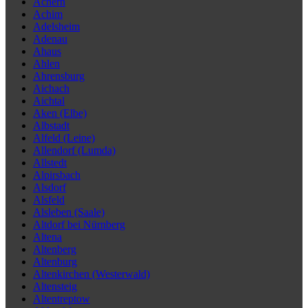
Achern
Achim
Adelsheim
Adenau
Ahaus
Ahlen
Ahrensburg
Aichach
Aichtal
Aken (Elbe)
Albstadt
Alfeld (Leine)
Allendorf (Lumda)
Allstedt
Alpirsbach
Alsdorf
Alsfeld
Alsleben (Saale)
Altdorf bei Nürnberg
Altena
Altenberg
Altenburg
Altenkirchen (Westerwald)
Altensteig
Altentreptow