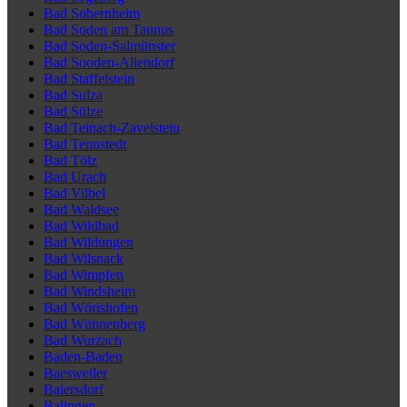
Bad Sobernheim
Bad Soden am Taunus
Bad Soden-Salmünster
Bad Sooden-Allendorf
Bad Staffelstein
Bad Sulza
Bad Sülze
Bad Teinach-Zavelstein
Bad Tennstedt
Bad Tölz
Bad Urach
Bad Vilbel
Bad Waldsee
Bad Wildbad
Bad Wildungen
Bad Wilsnack
Bad Wimpfen
Bad Windsheim
Bad Wörishofen
Bad Wünnenberg
Bad Wurzach
Baden-Baden
Baesweiler
Baiersdorf
Balingen