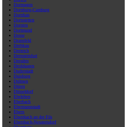
Dormagen
Dornburg-Camburg
Dornhan
Dornstetten
Dorsten
Dortmund
Dosse
Dransfeld
Drebkau
Dreieich
Drensteinfurt
Dresden
Drolshagen
Duderstadt
Duisburg
Dülmen
Düren
Düsseldorf
Ebeleben
Eberbach
Ebermannstadt
Ebern
Ebersbach an der Fils
Ebersbach-Neugersdorf