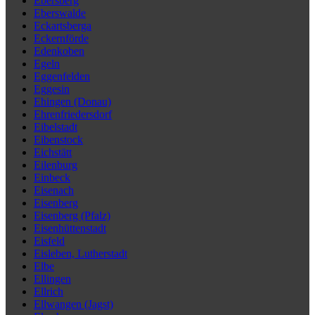
Ebersberg
Eberswalde
Eckartsberga
Eckernförde
Edenkoben
Egeln
Eggenfelden
Eggesin
Ehingen (Donau)
Ehrenfriedersdorf
Eibelstadt
Eibenstock
Eichstätt
Eilenburg
Einbeck
Eisenach
Eisenberg
Eisenberg (Pfalz)
Eisenhüttenstadt
Eisfeld
Eisleben, Lutherstadt
Elbe
Ellingen
Ellrich
Ellwangen (Jagst)