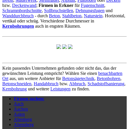
Beton
,
Mauerwerk
,
Steinmauer
,
Asphalt
,
Fußboden
oder
Decken
bzw.
Deckenwand
;
Firmen in Erkner
für
Fugenschnitt
,
Schrammbordschnitte
,
Sollbruchstellen
,
Dehnungsfugen
und
Wanddurchbruch
- durch
Beton
,
Stahlbeton
,
Naturstein
. Horizontal,
vertikal oder schräg. Verschiedene Durchmesser in
Kernbohrungen
auch in engsten Räumen.
Kein passendes Unternehmen gefunden oder nicht das, das der
gewünschten Leistung entspricht? Wählen Sie einen
benachbarten
Ort
aus, um weitere Anbieter für
Betonsägetechnik
,
Betonbohren
,
Betonschneiden
,
Handabbruch
bzw.
Abbruch
,
Schadstoffsanierung
,
Kernbohrung
und weitere
Leistungen
zu finden.
Firmen suchen:
Aach
Aachen
Aalen
Abenberg
Abensberg