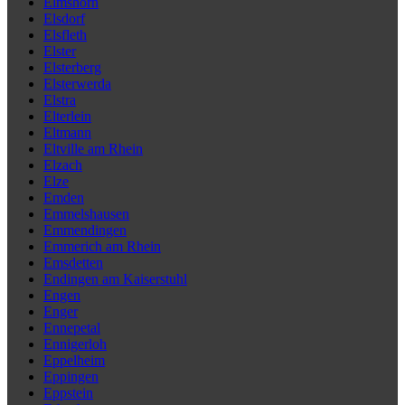
Elmshorn
Elsdorf
Elsfleth
Elster
Elsterberg
Elsterwerda
Elstra
Elterlein
Eltmann
Eltville am Rhein
Elzach
Elze
Emden
Emmelshausen
Emmendingen
Emmerich am Rhein
Emsdetten
Endingen am Kaiserstuhl
Engen
Enger
Ennepetal
Ennigerloh
Eppelheim
Eppingen
Eppstein