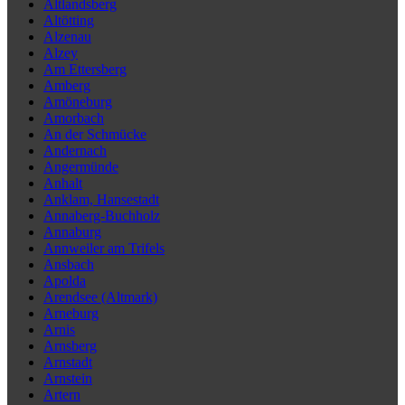
Altlandsberg
Altötting
Alzenau
Alzey
Am Ettersberg
Amberg
Amöneburg
Amorbach
An der Schmücke
Andernach
Angermünde
Anhalt
Anklam, Hansestadt
Annaberg-Buchholz
Annaburg
Annweiler am Trifels
Ansbach
Apolda
Arendsee (Altmark)
Arneburg
Arnis
Arnsberg
Arnstadt
Arnstein
Artern