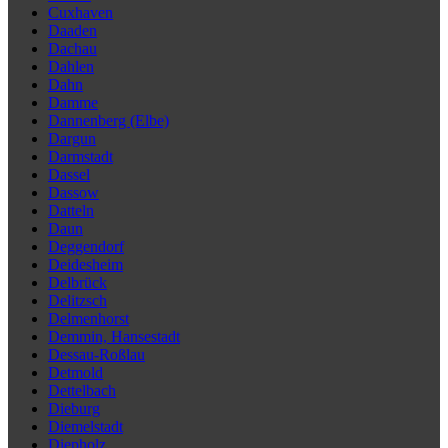
Cuxhaven
Daaden
Dachau
Dahlen
Dahn
Damme
Dannenberg (Elbe)
Dargun
Darmstadt
Dassel
Dassow
Datteln
Daun
Deggendorf
Deidesheim
Delbrück
Delitzsch
Delmenhorst
Demmin, Hansestadt
Dessau-Roßlau
Detmold
Dettelbach
Dieburg
Diemelstadt
Diepholz