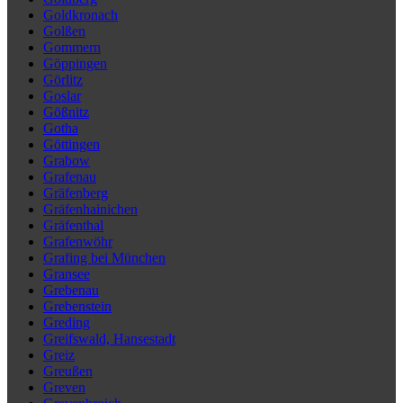
Goldkronach
Golßen
Gommern
Göppingen
Görlitz
Goslar
Gößnitz
Gotha
Göttingen
Grabow
Grafenau
Gräfenberg
Gräfenhainichen
Gräfenthal
Grafenwöhr
Grafing bei München
Gransee
Grebenau
Grebenstein
Greding
Greifswald, Hansestadt
Greiz
Greußen
Greven