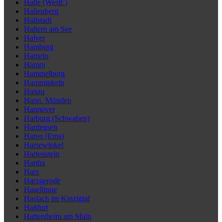
Halle (Westf.)
Hallenberg
Hallstadt
Haltern am See
Halver
Hamburg
Hameln
Hamm
Hammelburg
Hamminkeln
Hanau
Hann. Münden
Hannover
Harburg (Schwaben)
Hardegsen
Haren (Ems)
Harsewinkel
Hartenstein
Hartha
Harz
Harzgerode
Haselünne
Haslach im Kinzigtal
Haßfurt
Hattersheim am Main