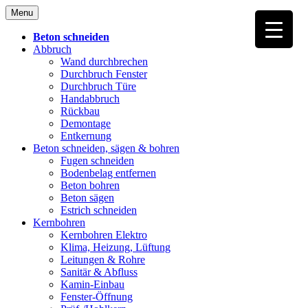
Skip
Menu
to
content
Beton schneiden
Abbruch
Wand durchbrechen
Durchbruch Fenster
Durchbruch Türe
Handabbruch
Rückbau
Demontage
Entkernung
Beton schneiden, sägen & bohren
Fugen schneiden
Bodenbelag entfernen
Beton bohren
Beton sägen
Estrich schneiden
Kernbohren
Kernbohren Elektro
Klima, Heizung, Lüftung
Leitungen & Rohre
Sanitär & Abfluss
Kamin-Einbau
Fenster-Öffnung