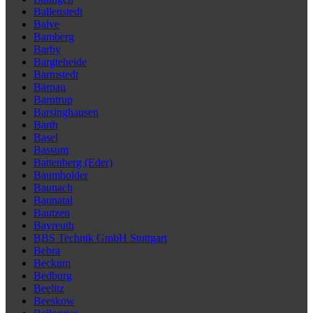
Ballenstedt
Balve
Bamberg
Barby
Bargteheide
Barmstedt
Bärnau
Barntrup
Barsinghausen
Barth
Basel
Bassum
Battenberg (Eder)
Baumholder
Baunach
Baunatal
Bautzen
Bayreuth
BBS Technik GmbH Stuttgart
Bebra
Beckum
Bedburg
Beelitz
Beeskow