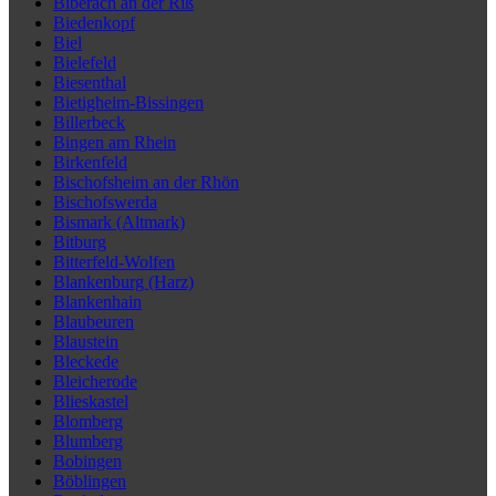
Biberach an der Riß
Biedenkopf
Biel
Bielefeld
Biesenthal
Bietigheim-Bissingen
Billerbeck
Bingen am Rhein
Birkenfeld
Bischofsheim an der Rhön
Bischofswerda
Bismark (Altmark)
Bitburg
Bitterfeld-Wolfen
Blankenburg (Harz)
Blankenhain
Blaubeuren
Blaustein
Bleckede
Bleicherode
Blieskastel
Blomberg
Blumberg
Bobingen
Böblingen