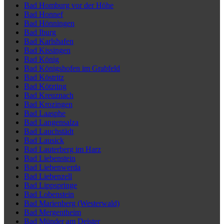
Bad Homburg vor der Höhe
Bad Honnef
Bad Hönningen
Bad Iburg
Bad Karlshafen
Bad Kissingen
Bad König
Bad Königshofen im Grabfeld
Bad Köstritz
Bad Kötzting
Bad Kreuznach
Bad Krozingen
Bad Laasphe
Bad Langensalza
Bad Lauchstädt
Bad Lausick
Bad Lauterberg im Harz
Bad Liebenstein
Bad Liebenwerda
Bad Liebenzell
Bad Lippspringe
Bad Lobenstein
Bad Marienberg (Westerwald)
Bad Mergentheim
Bad Münder am Deister