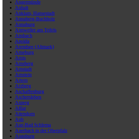
Angermünde
Anhalt
Anklam, Hansestadt
Annaberg-Buchholz
Annaburg
Annweiler am Trifels
Ansbach
Apolda
Arendsee (Altmark)
Arneburg
Arnis
Arnsberg
Arnstadt
Arnstein
Artern
Arzberg
Aschaffenburg
Aschersleben
Asperg
Aßlar
Attendorn
Aub
Aue-Bad Schlema
Auerbach in der Oberpfalz
Augsburg