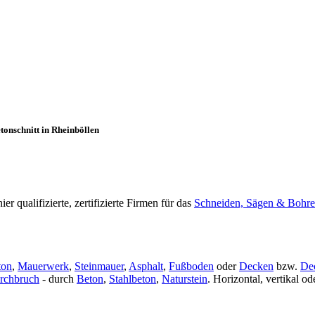
tonschnitt in Rheinböllen
 qualifizierte, zertifizierte Firmen für das
Schneiden, Sägen & Bohre
ton
,
Mauerwerk
,
Steinmauer
,
Asphalt
,
Fußboden
oder
Decken
bzw.
De
rchbruch
- durch
Beton
,
Stahlbeton
,
Naturstein
. Horizontal, vertikal 