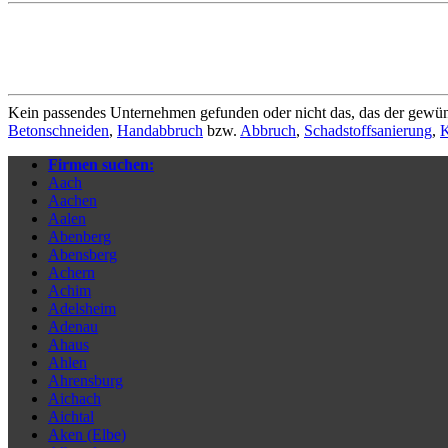
Kein passendes Unternehmen gefunden oder nicht das, das der gewün
Betonschneiden
,
Handabbruch
bzw.
Abbruch
,
Schadstoffsanierung
,
K
Firmen suchen:
Aach
Aachen
Aalen
Abenberg
Abensberg
Achern
Achim
Adelsheim
Adenau
Ahaus
Ahlen
Ahrensburg
Aichach
Aichtal
Aken (Elbe)