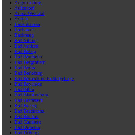
Augustusburg
Aulendorf
Auma-Weidatal
Aurich
Babenhausen
Bacharach
Backnang
Bad Aibling
Bad Arolsen
Bad Belzig
Bad Bentheim
Bad Bergzabern
Bad Berka
Bad Berleburg
Bad Berneck im Fichtelgebirge
Bad Bevensen
Bad Bibra
Bad Blankenburg
Bad Bramstedt
Bad Breisig
Bad Brückenau
Bad Buchau
Bad Camberg
Bad Doberan
Bad Driburg