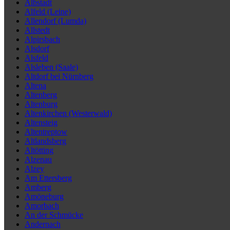
Albstadt
Alfeld (Leine)
Allendorf (Lumda)
Allstedt
Alpirsbach
Alsdorf
Alsfeld
Alsleben (Saale)
Altdorf bei Nürnberg
Altena
Altenberg
Altenburg
Altenkirchen (Westerwald)
Altensteig
Altentreptow
Altlandsberg
Altötting
Alzenau
Alzey
Am Ettersberg
Amberg
Amöneburg
Amorbach
An der Schmücke
Andernach