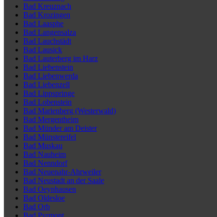
Bad Kreuznach
Bad Krozingen
Bad Laasphe
Bad Langensalza
Bad Lauchstädt
Bad Lausick
Bad Lauterberg im Harz
Bad Liebenstein
Bad Liebenwerda
Bad Liebenzell
Bad Lippspringe
Bad Lobenstein
Bad Marienberg (Westerwald)
Bad Mergentheim
Bad Münder am Deister
Bad Münstereifel
Bad Muskau
Bad Nauheim
Bad Nenndorf
Bad Neuenahr-Ahrweiler
Bad Neustadt an der Saale
Bad Oeynhausen
Bad Oldesloe
Bad Orb
Bad Pyrmont