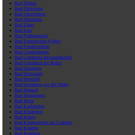
Bad Düben
Bad Dürkheim
Bad Dürrenberg
Bad Dürrheim
Bad Elster
Bad Ems
Bad Fallingbostel
Bad Freienwalde (Oder)
Bad Friedrichshall
Bad Gandersheim
Bad Gottleuba-Berggießhübel
Bad Griesbach im Rottal
Bad Harzburg
Bad Herrenalb
Bad Hersfeld
Bad Homburg vor der Höhe
Bad Honnef
Bad Hönningen
Bad Iburg
Bad Karlshafen
Bad Kissingen
Bad König
Bad Königshofen im Grabfeld
Bad Köstritz
Bad Kötzting