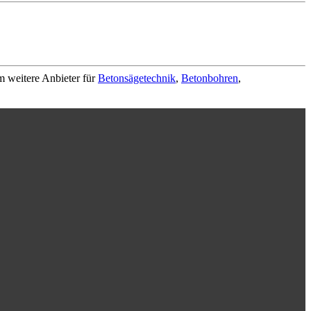
m weitere Anbieter für
Betonsägetechnik
,
Betonbohren
,