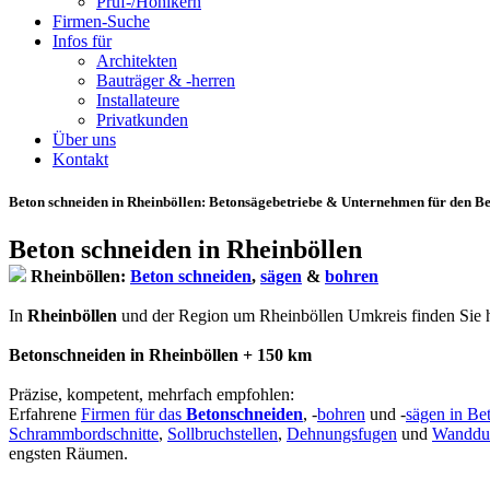
Prüf-/Hohlkern
Firmen-Suche
Infos für
Architekten
Bauträger & -herren
Installateure
Privatkunden
Über uns
Kontakt
Beton schneiden in Rheinböllen
: Betonsägebetriebe & Unternehmen für den Be
Beton schneiden in Rheinböllen
Rheinböllen:
Beton schneiden
,
sägen
&
bohren
In
Rheinböllen
und der Region um Rheinböllen Umkreis finden Sie hier
Betonschneiden in Rheinböllen + 150 km
Präzise, kompetent, mehrfach empfohlen:
Erfahrene
Firmen für das
Betonschneiden
, -
bohren
und -
sägen in Be
Schrammbordschnitte
,
Sollbruchstellen
,
Dehnungsfugen
und
Wanddu
engsten Räumen.