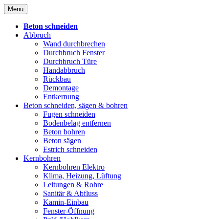
Skip
Menu
to
content
Beton schneiden
Abbruch
Wand durchbrechen
Durchbruch Fenster
Durchbruch Türe
Handabbruch
Rückbau
Demontage
Entkernung
Beton schneiden, sägen & bohren
Fugen schneiden
Bodenbelag entfernen
Beton bohren
Beton sägen
Estrich schneiden
Kernbohren
Kernbohren Elektro
Klima, Heizung, Lüftung
Leitungen & Rohre
Sanitär & Abfluss
Kamin-Einbau
Fenster-Öffnung