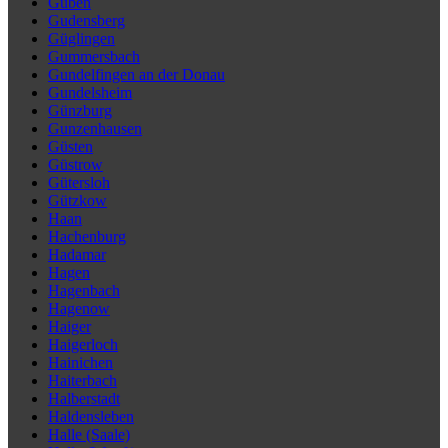
Guben
Gudensberg
Güglingen
Gummersbach
Gundelfingen an der Donau
Gundelsheim
Günzburg
Gunzenhausen
Güsten
Güstrow
Gütersloh
Gützkow
Haan
Hachenburg
Hadamar
Hagen
Hagenbach
Hagenow
Haiger
Haigerloch
Hainichen
Haiterbach
Halberstadt
Haldensleben
Halle (Saale)