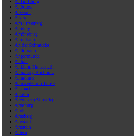
Altlandsberg
Altötting
Alzenau
Alzey
Am Ettersberg
Amberg
Amöneburg
Amorbach
An der Schmücke
Andernach
Angermünde
Anhalt
Anklam, Hansestadt
Annaberg-Buchholz
Annaburg
Annweiler am Trifels
Ansbach
Apolda
Arendsee (Altmark)
Arneburg
Arnis
Arnsberg
Arnstadt
Arnstein
Artern