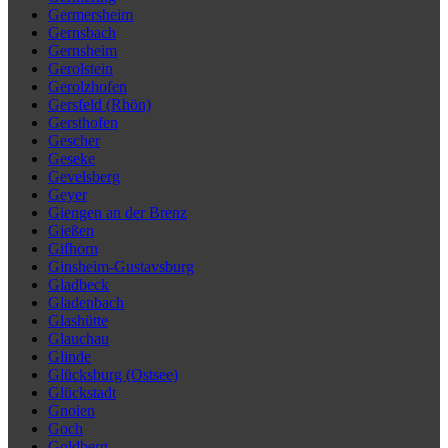
Germersheim
Gernsbach
Gernsheim
Gerolstein
Gerolzhofen
Gersfeld (Rhön)
Gersthofen
Gescher
Geseke
Gevelsberg
Geyer
Giengen an der Brenz
Gießen
Gifhorn
Ginsheim-Gustavsburg
Gladbeck
Gladenbach
Glashütte
Glauchau
Glinde
Glücksburg (Ostsee)
Glückstadt
Gnoien
Goch
Goldberg