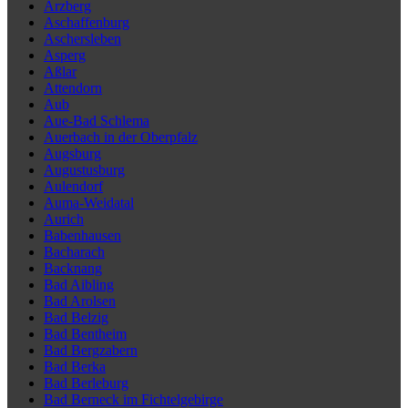
Arzberg
Aschaffenburg
Aschersleben
Asperg
Aßlar
Attendorn
Aub
Aue-Bad Schlema
Auerbach in der Oberpfalz
Augsburg
Augustusburg
Aulendorf
Auma-Weidatal
Aurich
Babenhausen
Bacharach
Backnang
Bad Aibling
Bad Arolsen
Bad Belzig
Bad Bentheim
Bad Bergzabern
Bad Berka
Bad Berleburg
Bad Berneck im Fichtelgebirge