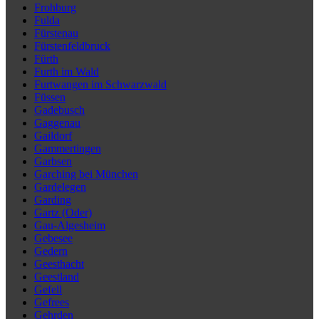
Frohburg
Fulda
Fürstenau
Fürstenfeldbruck
Fürth
Furth im Wald
Furtwangen im Schwarzwald
Füssen
Gadebusch
Gaggenau
Gaildorf
Gammertingen
Garbsen
Garching bei München
Gardelegen
Garding
Gartz (Oder)
Gau-Algesheim
Gebesee
Gedern
Geesthacht
Geestland
Gefell
Gefrees
Gehrden