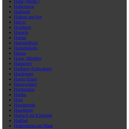
Halle (Westf.)
Hallenberg
Hallstadt
Haltern am See
Halver
Hamburg
Hameln
Hamm
Hammelburg
Hamminkeln
Hanau
Hann. Münden
Hannover
Harburg (Schwaben)
Hardegsen
Haren (Ems)
Harsewinkel
Hartenstein
Hartha
Harz
Harzgerode
Haselünne
Haslach im Kinzigtal
Haßfurt
Hattersheim am Main