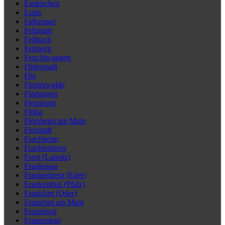
Euskirchen
Eutin
Falkensee
Fehmarn
Fellbach
Felsberg
Feuchtwangen
Filderstadt
Fils
Finsterwalde
Fladungen
Flensburg
Flöha
Flörsheim am Main
Florstadt
Forchheim
Forchtenberg
Forst (Lausitz)
Frankenau
Frankenberg (Eder)
Frankenthal (Pfalz)
Frankfurt (Oder)
Frankfurt am Main
Franzburg
Frauenstein