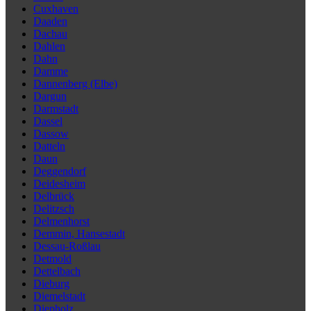
Cuxhaven
Daaden
Dachau
Dahlen
Dahn
Damme
Dannenberg (Elbe)
Dargun
Darmstadt
Dassel
Dassow
Datteln
Daun
Deggendorf
Deidesheim
Delbrück
Delitzsch
Delmenhorst
Demmin, Hansestadt
Dessau-Roßlau
Detmold
Dettelbach
Dieburg
Diemelstadt
Diepholz