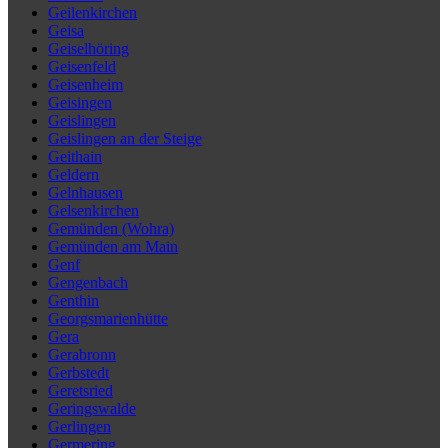
Geilenkirchen
Geisa
Geiselhöring
Geisenfeld
Geisenheim
Geisingen
Geislingen
Geislingen an der Steige
Geithain
Geldern
Gelnhausen
Gelsenkirchen
Gemünden (Wohra)
Gemünden am Main
Genf
Gengenbach
Genthin
Georgsmarienhütte
Gera
Gerabronn
Gerbstedt
Geretsried
Geringswalde
Gerlingen
Germering