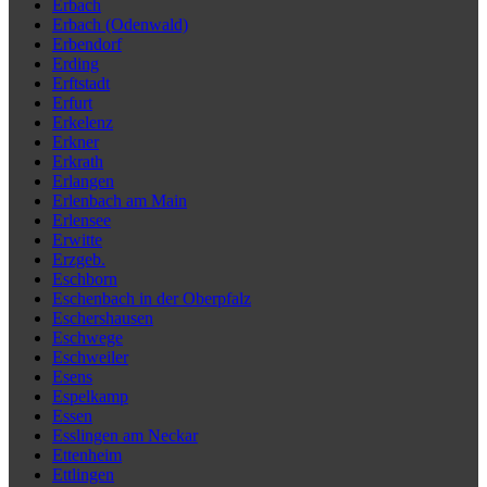
Erbach
Erbach (Odenwald)
Erbendorf
Erding
Erftstadt
Erfurt
Erkelenz
Erkner
Erkrath
Erlangen
Erlenbach am Main
Erlensee
Erwitte
Erzgeb.
Eschborn
Eschenbach in der Oberpfalz
Eschershausen
Eschwege
Eschweiler
Esens
Espelkamp
Essen
Esslingen am Neckar
Ettenheim
Ettlingen