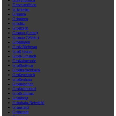
Grevenbroich
Grevesmühlen
Griesheim
Grimma
Grimmen
Gröditz
Groitzsch
Gronau (Leine)
Gronau (Westf.)
Gröningen
Groß-Bieberau
Groß-Gerau
Groß-Umstadt
Großalmerode
Großbottwar
Großbreitenbach
Großenehrich
Großenhain
Großräschen
Großröhrsdorf
Großschirma
Grünberg
Grünhain-Beierfeld
Grünsfeld
Grünstadt