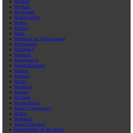
Bocholt
Bochum
Bockenem
Bodenwerder
Bogen
Böhlen
Bonn
Bonndorf im Schwarzwald
Bönnigheim
Bopfingen
Boppard
Borgentreich
Borgholzhausen
Borken
Borkum
Borna
Bornheim
Bottrop
Boxberg
Brackenheim
Brake (Unterweser)
Brakel
Bramsche
Brand-Erbisdorf
Brandenburg an der Havel