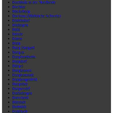
Buchholz in der Nordheide
Buchloe
Bückeburg
Buckow (Märkische Schweiz)
Büdelsdorf
Büdingen
Bühl
Bünde
Büren
Burg
Burg Stargard
Burgau
Burgbernheim
Burgdorf
Bürgel
Burghausen
Burgkunstadt
Burglengenfeld
Burgstädt
Burgwedel
Burladingen
Burscheid
Bürstadt
Buttstädt
Butzbach