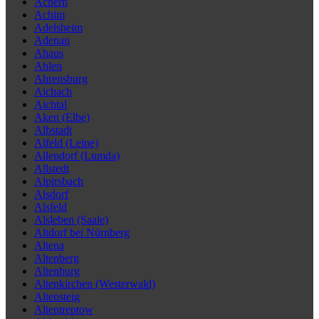
Achern
Achim
Adelsheim
Adenau
Ahaus
Ahlen
Ahrensburg
Aichach
Aichtal
Aken (Elbe)
Albstadt
Alfeld (Leine)
Allendorf (Lumda)
Allstedt
Alpirsbach
Alsdorf
Alsfeld
Alsleben (Saale)
Altdorf bei Nürnberg
Altena
Altenberg
Altenburg
Altenkirchen (Westerwald)
Altensteig
Altentreptow