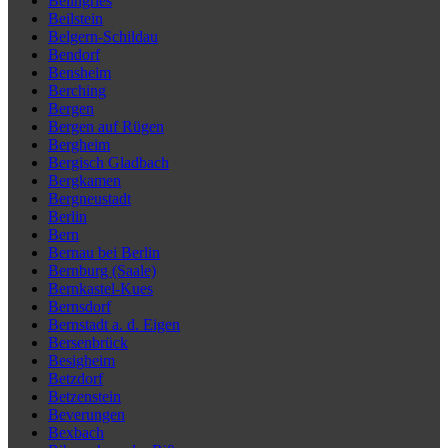
Beilngries
Beilstein
Belgern-Schildau
Bendorf
Bensheim
Berching
Bergen
Bergen auf Rügen
Bergheim
Bergisch Gladbach
Bergkamen
Bergneustadt
Berlin
Bern
Bernau bei Berlin
Bernburg (Saale)
Bernkastel-Kues
Bernsdorf
Bernstadt a. d. Eigen
Bersenbrück
Besigheim
Betzdorf
Betzenstein
Beverungen
Bexbach