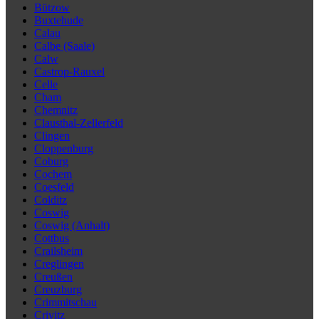
Bützow
Buxtehude
Calau
Calbe (Saale)
Calw
Castrop-Rauxel
Celle
Cham
Chemnitz
Clausthal-Zellerfeld
Clingen
Cloppenburg
Coburg
Cochem
Coesfeld
Colditz
Coswig
Coswig (Anhalt)
Cottbus
Crailsheim
Creglingen
Creußen
Creuzburg
Crimmitschau
Crivitz