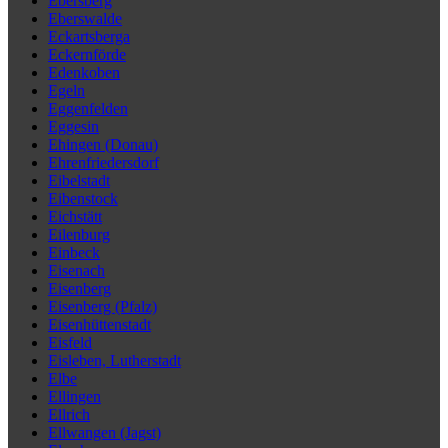
Ebersberg
Eberswalde
Eckartsberga
Eckernförde
Edenkoben
Egeln
Eggenfelden
Eggesin
Ehingen (Donau)
Ehrenfriedersdorf
Eibelstadt
Eibenstock
Eichstätt
Eilenburg
Einbeck
Eisenach
Eisenberg
Eisenberg (Pfalz)
Eisenhüttenstadt
Eisfeld
Eisleben, Lutherstadt
Elbe
Ellingen
Ellrich
Ellwangen (Jagst)