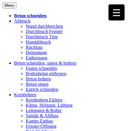
Skip
Menu
to
content
Beton schneiden
Abbruch
Wand durchbrechen
Durchbruch Fenster
Durchbruch Türe
Handabbruch
Rückbau
Demontage
Entkernung
Beton schneiden, sägen & bohren
Fugen schneiden
Bodenbelag entfernen
Beton bohren
Beton sägen
Estrich schneiden
Kernbohren
Kernbohren Elektro
Klima, Heizung, Lüftung
Leitungen & Rohre
Sanitär & Abfluss
Kamin-Einbau
Fenster-Öffnung