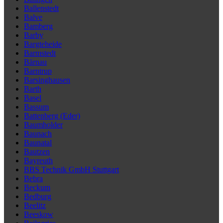
Ballenstedt
Balve
Bamberg
Barby
Bargteheide
Barmstedt
Bärnau
Barntrup
Barsinghausen
Barth
Basel
Bassum
Battenberg (Eder)
Baumholder
Baunach
Baunatal
Bautzen
Bayreuth
BBS Technik GmbH Stuttgart
Bebra
Beckum
Bedburg
Beelitz
Beeskow