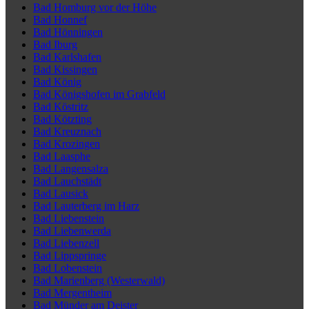
Bad Homburg vor der Höhe
Bad Honnef
Bad Hönningen
Bad Iburg
Bad Karlshafen
Bad Kissingen
Bad König
Bad Königshofen im Grabfeld
Bad Köstritz
Bad Kötzting
Bad Kreuznach
Bad Krozingen
Bad Laasphe
Bad Langensalza
Bad Lauchstädt
Bad Lausick
Bad Lauterberg im Harz
Bad Liebenstein
Bad Liebenwerda
Bad Liebenzell
Bad Lippspringe
Bad Lobenstein
Bad Marienberg (Westerwald)
Bad Mergentheim
Bad Münder am Deister