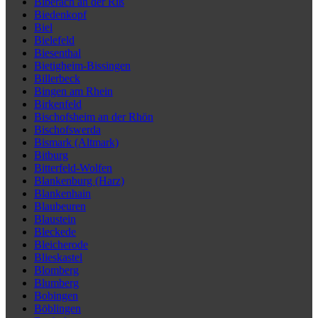
Biberach an der Riß
Biedenkopf
Biel
Bielefeld
Biesenthal
Bietigheim-Bissingen
Billerbeck
Bingen am Rhein
Birkenfeld
Bischofsheim an der Rhön
Bischofswerda
Bismark (Altmark)
Bitburg
Bitterfeld-Wolfen
Blankenburg (Harz)
Blankenhain
Blaubeuren
Blaustein
Bleckede
Bleicherode
Blieskastel
Blomberg
Blumberg
Bobingen
Böblingen