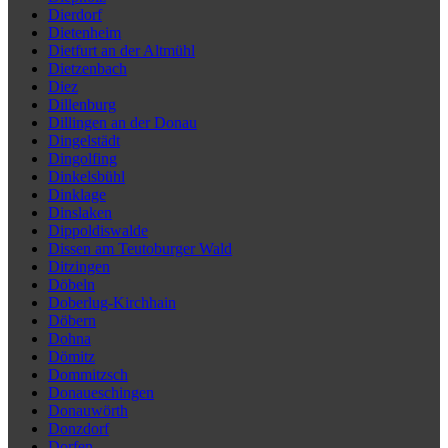
Dierdorf
Dietenheim
Dietfurt an der Altmühl
Dietzenbach
Diez
Dillenburg
Dillingen an der Donau
Dingelstädt
Dingolfing
Dinkelsbühl
Dinklage
Dinslaken
Dippoldiswalde
Dissen am Teutoburger Wald
Ditzingen
Döbeln
Doberlug-Kirchhain
Döbern
Dohna
Dömitz
Dommitzsch
Donaueschingen
Donauwörth
Donzdorf
Dorfen