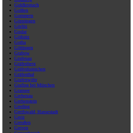
Goldkronach
Golßen
Gommern
Göppingen
Görlitz
Goslar
Gößnitz
Gotha
Göttingen
Grabow
Grafenau
Gräfenberg
Gräfenhainichen
Gräfenthal
Grafenwöhr
Grafing bei München
Gransee
Grebenau
Grebenstein
Greding
Greifswald, Hansestadt
Greiz
Greußen
Greven