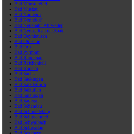
Bad Münstereifel
Bad Muskau
Bad Nauheim
Bad Nenndorf
Bad Neuenahr-Ahrweiler
Bad Neustadt an der Saale
Bad Oeynhausen
Bad Oldesloe
Bad Orb
Bad Pyrmont
Bad Rappenau
Bad Reichenhall
Bad Rodach
Bad Sachsa
Bad Säckingen
Bad Salzdetfurth
Bad Salzuflen
Bad Salzungen
Bad Saulgau
Bad Schandau
Bad Schmiedeberg
Bad Schussenried
Bad Schwalbach
Bad Schwartau
Bad Segeberg