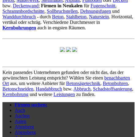
Beton
,
Mauerwerk
,
Steinmauer
,
Asphalt
,
Fußboden
oder
Decken
bzw.
Deckenwand
;
Firmen in Neukalen
für
Fugenschnitt
,
Schrammbordschnitte
,
Sollbruchstellen
,
Dehnungsfugen
und
Wanddurchbruch
- durch
Beton
,
Stahlbeton
,
Naturstein
. Horizontal,
vertikal oder schräg. Verschiedene Durchmesser in
Kernbohrungen
auch in engsten Räumen.
Kein passendes Unternehmen gefunden oder nicht das, das der
gewünschten Leistung entspricht? Wählen Sie einen
benachbarten
Ort
aus, um weitere Anbieter für
Betonsägetechnik
,
Betonbohren
,
Betonschneiden
,
Handabbruch
bzw.
Abbruch
,
Schadstoffsanierung
,
Kernbohrung
und weitere
Leistungen
zu finden.
Firmen suchen:
Aach
Aachen
Aalen
Abenberg
Abensberg