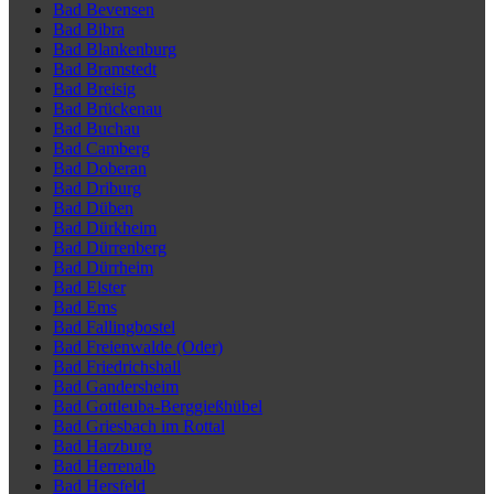
Bad Bevensen
Bad Bibra
Bad Blankenburg
Bad Bramstedt
Bad Breisig
Bad Brückenau
Bad Buchau
Bad Camberg
Bad Doberan
Bad Driburg
Bad Düben
Bad Dürkheim
Bad Dürrenberg
Bad Dürrheim
Bad Elster
Bad Ems
Bad Fallingbostel
Bad Freienwalde (Oder)
Bad Friedrichshall
Bad Gandersheim
Bad Gottleuba-Berggießhübel
Bad Griesbach im Rottal
Bad Harzburg
Bad Herrenalb
Bad Hersfeld