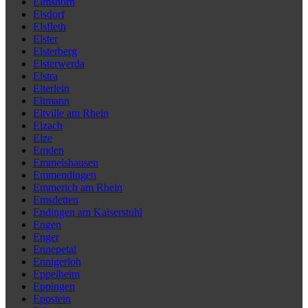
Elmshorn
Elsdorf
Elsfleth
Elster
Elsterberg
Elsterwerda
Elstra
Elterlein
Eltmann
Eltville am Rhein
Elzach
Elze
Emden
Emmelshausen
Emmendingen
Emmerich am Rhein
Emsdetten
Endingen am Kaiserstuhl
Engen
Enger
Ennepetal
Ennigerloh
Eppelheim
Eppingen
Eppstein