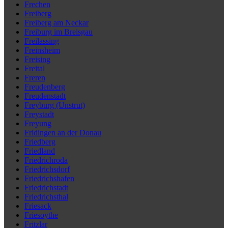
Frechen
Freiberg
Freiberg am Neckar
Freiburg im Breisgau
Freilassing
Freinsheim
Freising
Freital
Freren
Freudenberg
Freudenstadt
Freyburg (Unstrut)
Freystadt
Freyung
Fridingen an der Donau
Friedberg
Friedland
Friedrichroda
Friedrichsdorf
Friedrichshafen
Friedrichstadt
Friedrichsthal
Friesack
Friesoythe
Fritzlar