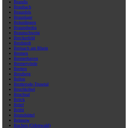
Brandis
Braubach
Braunfels
Braunlage
Bräunlingen
Braunsbedra
Braunschweig
Breckerfeld
Bredstedt
Breisach am Rhein
Bremen
Bremerhaven
Bremervörde
Bretten
Breuberg
Brilon
Brotterode-Trusetal
Bruchköbel
Bruchsal
Brück
Brüel
Brühl
Brunsbüttel
Brüssow
Buchen (Odenwald)