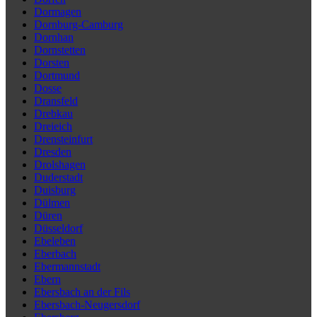
Dormagen
Dornburg-Camburg
Dornhan
Dornstetten
Dorsten
Dortmund
Dosse
Dransfeld
Drebkau
Dreieich
Drensteinfurt
Dresden
Drolshagen
Duderstadt
Duisburg
Dülmen
Düren
Düsseldorf
Ebeleben
Eberbach
Ebermannstadt
Ebern
Ebersbach an der Fils
Ebersbach-Neugersdorf