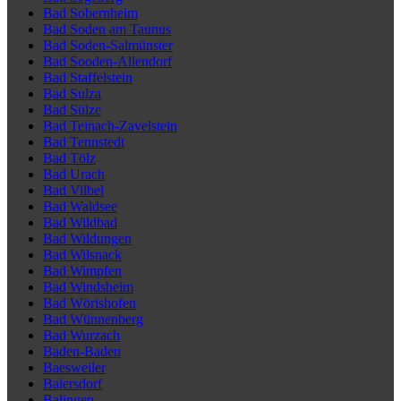
Bad Sobernheim
Bad Soden am Taunus
Bad Soden-Salmünster
Bad Sooden-Allendorf
Bad Staffelstein
Bad Sulza
Bad Sülze
Bad Teinach-Zavelstein
Bad Tennstedt
Bad Tölz
Bad Urach
Bad Vilbel
Bad Waldsee
Bad Wildbad
Bad Wildungen
Bad Wilsnack
Bad Wimpfen
Bad Windsheim
Bad Wörishofen
Bad Wünnenberg
Bad Wurzach
Baden-Baden
Baesweiler
Baiersdorf
Balingen