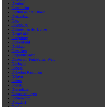
Dierdorf
Dietenheim
Dietfurt an der Altmühl
Dietzenbach
Diez
Dillenburg
Dillingen an der Donau
Dingelstädt
Dingolfing
Dinkelsbühl
Dinklage
Dinslaken
Dippoldiswalde
Dissen am Teutoburger Wald
Ditzingen
Döbeln
Doberlug-Kirchhain
Döbern
Dohna
Dömitz
Dommitzsch
Donaueschingen
Donauwörth
Donzdorf
Dorfen