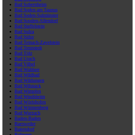
Bad Sobernheim
Bad Soden am Taunus
Bad Soden-Salmünster
Bad Sooden-Allendorf
Bad Staffelstein
Bad Sulza
Bad Sülze
Bad Teinach-Zavelstein
Bad Tennstedt
Bad Tölz
Bad Urach
Bad Vilbel
Bad Waldsee
Bad Wildbad
Bad Wildungen
Bad Wilsnack
Bad Wimpfen
Bad Windsheim
Bad Wörishofen
Bad Wünnenberg
Bad Wurzach
Baden-Baden
Baesweiler
Baiersdorf
Balingen