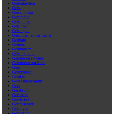
Geilenkirchen
Geisa
Geiselhöring
Geisenfeld
Geisenheim
Geisingen
Geislingen
Geislingen an der Steige
Geithain
Geldern
Gelnhausen
Gelsenkirchen
Gemünden (Wohra)
Gemünden am Main
Genf
Gengenbach
Genthin
Georgsmarienhütte
Gera
Gerabronn
Gerbstedt
Geretsried
Geringswalde
Gerlingen
Germering