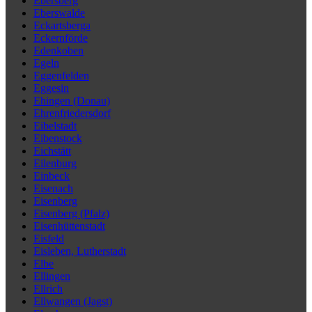
Ebersberg
Eberswalde
Eckartsberga
Eckernförde
Edenkoben
Egeln
Eggenfelden
Eggesin
Ehingen (Donau)
Ehrenfriedersdorf
Eibelstadt
Eibenstock
Eichstätt
Eilenburg
Einbeck
Eisenach
Eisenberg
Eisenberg (Pfalz)
Eisenhüttenstadt
Eisfeld
Eisleben, Lutherstadt
Elbe
Ellingen
Ellrich
Ellwangen (Jagst)