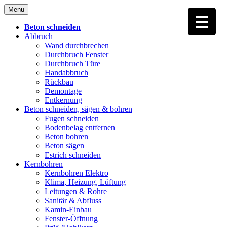
Skip
Menu
to
content
Beton schneiden
Abbruch
Wand durchbrechen
Durchbruch Fenster
Durchbruch Türe
Handabbruch
Rückbau
Demontage
Entkernung
Beton schneiden, sägen & bohren
Fugen schneiden
Bodenbelag entfernen
Beton bohren
Beton sägen
Estrich schneiden
Kernbohren
Kernbohren Elektro
Klima, Heizung, Lüftung
Leitungen & Rohre
Sanitär & Abfluss
Kamin-Einbau
Fenster-Öffnung