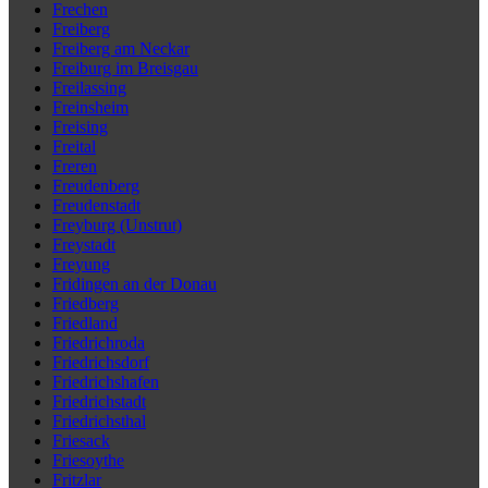
Frechen
Freiberg
Freiberg am Neckar
Freiburg im Breisgau
Freilassing
Freinsheim
Freising
Freital
Freren
Freudenberg
Freudenstadt
Freyburg (Unstrut)
Freystadt
Freyung
Fridingen an der Donau
Friedberg
Friedland
Friedrichroda
Friedrichsdorf
Friedrichshafen
Friedrichstadt
Friedrichsthal
Friesack
Friesoythe
Fritzlar