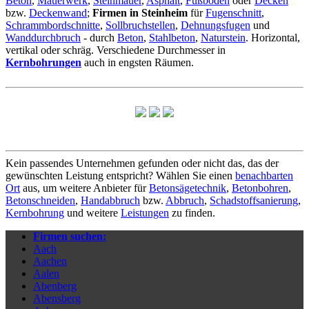
Beton
,
Mauerwerk
,
Steinmauer
,
Asphalt
,
Fußboden
oder
Decken
bzw.
Deckenwand
;
Firmen in Steinheim
für
Fugenschnitt
,
Schrammbordschnitte
,
Sollbruchstellen
,
Dehnungsfugen
und
Wanddurchbruch
- durch
Beton
,
Stahlbeton
,
Naturstein
. Horizontal,
vertikal oder schräg. Verschiedene Durchmesser in
Kernbohrungen
auch in engsten Räumen.
Kein passendes Unternehmen gefunden oder nicht das, das der
gewünschten Leistung entspricht? Wählen Sie einen
benachbarten
Ort
aus, um weitere Anbieter für
Betonsägetechnik
,
Betonbohren
,
Betonschneiden
,
Handabbruch
bzw.
Abbruch
,
Schadstoffsanierung
,
Kernbohrung
und weitere
Leistungen
zu finden.
Firmen suchen:
Aach
Aachen
Aalen
Abenberg
Abensberg