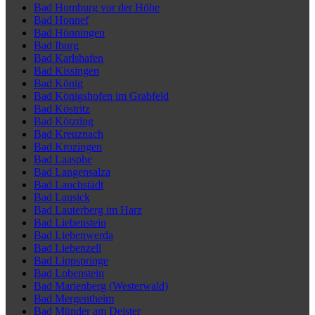
Bad Homburg vor der Höhe
Bad Honnef
Bad Hönningen
Bad Iburg
Bad Karlshafen
Bad Kissingen
Bad König
Bad Königshofen im Grabfeld
Bad Köstritz
Bad Kötzting
Bad Kreuznach
Bad Krozingen
Bad Laasphe
Bad Langensalza
Bad Lauchstädt
Bad Lausick
Bad Lauterberg im Harz
Bad Liebenstein
Bad Liebenwerda
Bad Liebenzell
Bad Lippspringe
Bad Lobenstein
Bad Marienberg (Westerwald)
Bad Mergentheim
Bad Münder am Deister