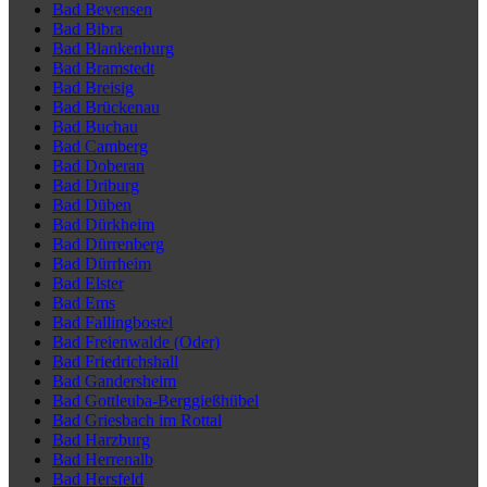
Bad Bevensen
Bad Bibra
Bad Blankenburg
Bad Bramstedt
Bad Breisig
Bad Brückenau
Bad Buchau
Bad Camberg
Bad Doberan
Bad Driburg
Bad Düben
Bad Dürkheim
Bad Dürrenberg
Bad Dürrheim
Bad Elster
Bad Ems
Bad Fallingbostel
Bad Freienwalde (Oder)
Bad Friedrichshall
Bad Gandersheim
Bad Gottleuba-Berggießhübel
Bad Griesbach im Rottal
Bad Harzburg
Bad Herrenalb
Bad Hersfeld