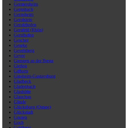
Germersheim
Gernsbach
Gernsheim
Gerolstein
Gerolzhofen
Gersfeld (Rhön)
Gersthofen
Gescher
Geseke
Gevelsberg
Geyer
Giengen an der Brenz
Gießen
Gifhorn
Ginsheim-Gustavsburg
Gladbeck
Gladenbach
Glashütte
Glauchau
Glinde
Glücksburg (Ostsee)
Glückstadt
Gnoien
Goch
Goldberg