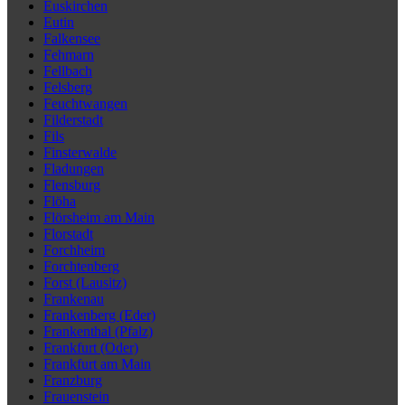
Euskirchen
Eutin
Falkensee
Fehmarn
Fellbach
Felsberg
Feuchtwangen
Filderstadt
Fils
Finsterwalde
Fladungen
Flensburg
Flöha
Flörsheim am Main
Florstadt
Forchheim
Forchtenberg
Forst (Lausitz)
Frankenau
Frankenberg (Eder)
Frankenthal (Pfalz)
Frankfurt (Oder)
Frankfurt am Main
Franzburg
Frauenstein