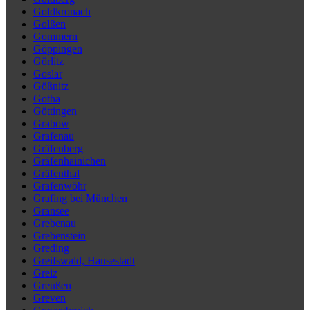
Goldkronach
Golßen
Gommern
Göppingen
Görlitz
Goslar
Gößnitz
Gotha
Göttingen
Grabow
Grafenau
Gräfenberg
Gräfenhainichen
Gräfenthal
Grafenwöhr
Grafing bei München
Gransee
Grebenau
Grebenstein
Greding
Greifswald, Hansestadt
Greiz
Greußen
Greven