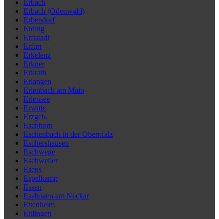
Erbach
Erbach (Odenwald)
Erbendorf
Erding
Erftstadt
Erfurt
Erkelenz
Erkner
Erkrath
Erlangen
Erlenbach am Main
Erlensee
Erwitte
Erzgeb.
Eschborn
Eschenbach in der Oberpfalz
Eschershausen
Eschwege
Eschweiler
Esens
Espelkamp
Essen
Esslingen am Neckar
Ettenheim
Ettlingen