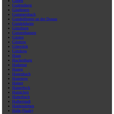
Guben
Gudensberg
Güglingen
Gummersbach
Gundelfingen an der Donau
Gundelsheim
Günzburg
Gunzenhausen
Güsten
Güstrow
Gütersloh
Gützkow
Haan
Hachenburg
Hadamar
Hagen
Hagenbach
Hagenow
Haiger
Haigerloch
Hainichen
Haiterbach
Halberstadt
Haldensleben
Halle (Saale)