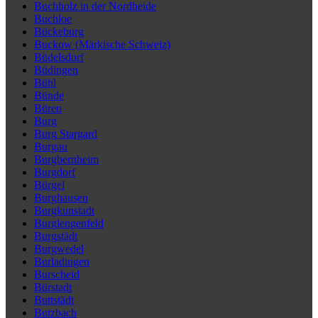
Buchholz in der Nordheide
Buchloe
Bückeburg
Buckow (Märkische Schweiz)
Büdelsdorf
Büdingen
Bühl
Bünde
Büren
Burg
Burg Stargard
Burgau
Burgbernheim
Burgdorf
Bürgel
Burghausen
Burgkunstadt
Burglengenfeld
Burgstädt
Burgwedel
Burladingen
Burscheid
Bürstadt
Buttstädt
Butzbach