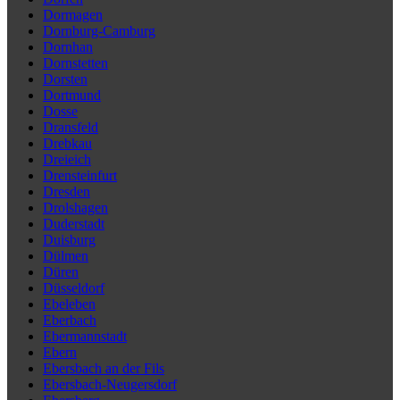
Dormagen
Dornburg-Camburg
Dornhan
Dornstetten
Dorsten
Dortmund
Dosse
Dransfeld
Drebkau
Dreieich
Drensteinfurt
Dresden
Drolshagen
Duderstadt
Duisburg
Dülmen
Düren
Düsseldorf
Ebeleben
Eberbach
Ebermannstadt
Ebern
Ebersbach an der Fils
Ebersbach-Neugersdorf