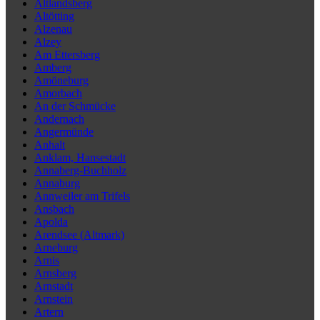
Altlandsberg
Altötting
Alzenau
Alzey
Am Ettersberg
Amberg
Amöneburg
Amorbach
An der Schmücke
Andernach
Angermünde
Anhalt
Anklam, Hansestadt
Annaberg-Buchholz
Annaburg
Annweiler am Trifels
Ansbach
Apolda
Arendsee (Altmark)
Arneburg
Arnis
Arnsberg
Arnstadt
Arnstein
Artern