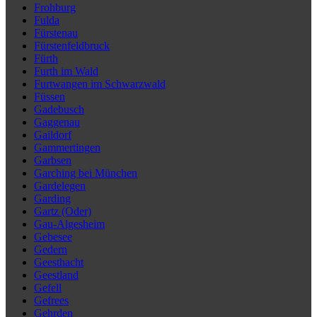
Frohburg
Fulda
Fürstenau
Fürstenfeldbruck
Fürth
Furth im Wald
Furtwangen im Schwarzwald
Füssen
Gadebusch
Gaggenau
Gaildorf
Gammertingen
Garbsen
Garching bei München
Gardelegen
Garding
Gartz (Oder)
Gau-Algesheim
Gebesee
Gedern
Geesthacht
Geestland
Gefell
Gefrees
Gehrden