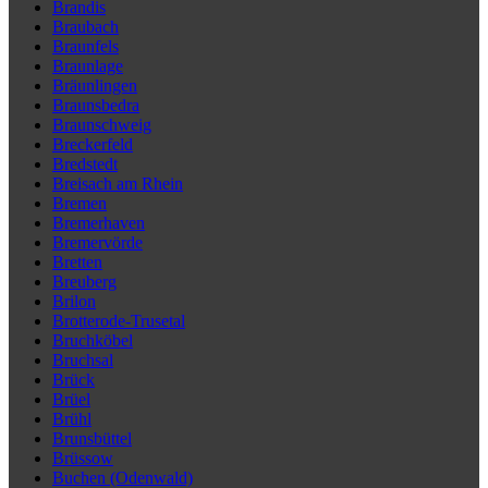
Brandis
Braubach
Braunfels
Braunlage
Bräunlingen
Braunsbedra
Braunschweig
Breckerfeld
Bredstedt
Breisach am Rhein
Bremen
Bremerhaven
Bremervörde
Bretten
Breuberg
Brilon
Brotterode-Trusetal
Bruchköbel
Bruchsal
Brück
Brüel
Brühl
Brunsbüttel
Brüssow
Buchen (Odenwald)