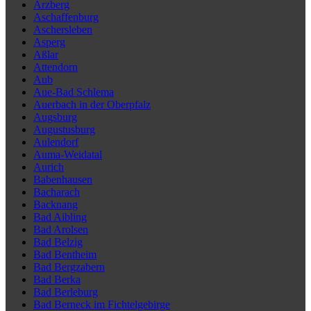
Arzberg
Aschaffenburg
Aschersleben
Asperg
Aßlar
Attendorn
Aub
Aue-Bad Schlema
Auerbach in der Oberpfalz
Augsburg
Augustusburg
Aulendorf
Auma-Weidatal
Aurich
Babenhausen
Bacharach
Backnang
Bad Aibling
Bad Arolsen
Bad Belzig
Bad Bentheim
Bad Bergzabern
Bad Berka
Bad Berleburg
Bad Berneck im Fichtelgebirge