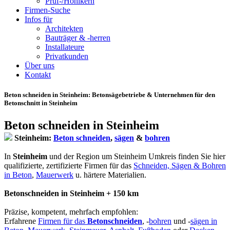
Prüf-/Hohlkern
Firmen-Suche
Infos für
Architekten
Bauträger & -herren
Installateure
Privatkunden
Über uns
Kontakt
Beton schneiden in Steinheim
: Betonsägebetriebe & Unternehmen für den
Betonschnitt in Steinheim
Beton schneiden in Steinheim
Steinheim:
Beton schneiden
,
sägen
&
bohren
In
Steinheim
und der Region um Steinheim Umkreis finden Sie hier
qualifizierte, zertifizierte Firmen für das
Schneiden, Sägen & Bohren
in Beton
,
Mauerwerk
u. härtere Materialien.
Betonschneiden in Steinheim + 150 km
Präzise, kompetent, mehrfach empfohlen:
Erfahrene
Firmen für das
Betonschneiden
, -
bohren
und -
sägen in