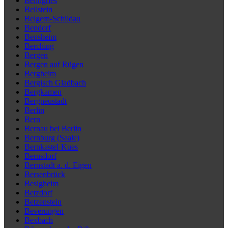
Beilngries
Beilstein
Belgern-Schildau
Bendorf
Bensheim
Berching
Bergen
Bergen auf Rügen
Bergheim
Bergisch Gladbach
Bergkamen
Bergneustadt
Berlin
Bern
Bernau bei Berlin
Bernburg (Saale)
Bernkastel-Kues
Bernsdorf
Bernstadt a. d. Eigen
Bersenbrück
Besigheim
Betzdorf
Betzenstein
Beverungen
Bexbach