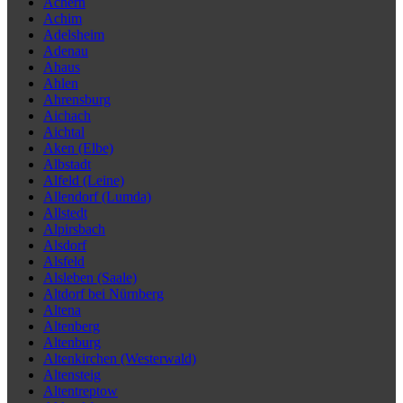
Achern
Achim
Adelsheim
Adenau
Ahaus
Ahlen
Ahrensburg
Aichach
Aichtal
Aken (Elbe)
Albstadt
Alfeld (Leine)
Allendorf (Lumda)
Allstedt
Alpirsbach
Alsdorf
Alsfeld
Alsleben (Saale)
Altdorf bei Nürnberg
Altena
Altenberg
Altenburg
Altenkirchen (Westerwald)
Altensteig
Altentreptow