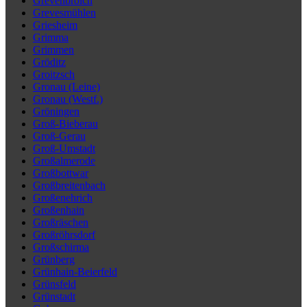
Grevenbroich
Grevesmühlen
Griesheim
Grimma
Grimmen
Gröditz
Groitzsch
Gronau (Leine)
Gronau (Westf.)
Gröningen
Groß-Bieberau
Groß-Gerau
Groß-Umstadt
Großalmerode
Großbottwar
Großbreitenbach
Großenehrich
Großenhain
Großräschen
Großröhrsdorf
Großschirma
Grünberg
Grünhain-Beierfeld
Grünsfeld
Grünstadt