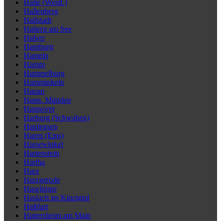
Halle (Westf.)
Hallenberg
Hallstadt
Haltern am See
Halver
Hamburg
Hameln
Hamm
Hammelburg
Hamminkeln
Hanau
Hann. Münden
Hannover
Harburg (Schwaben)
Hardegsen
Haren (Ems)
Harsewinkel
Hartenstein
Hartha
Harz
Harzgerode
Haselünne
Haslach im Kinzigtal
Haßfurt
Hattersheim am Main