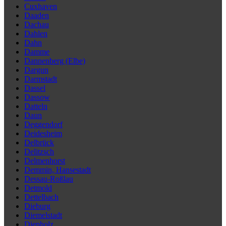
Cuxhaven
Daaden
Dachau
Dahlen
Dahn
Damme
Dannenberg (Elbe)
Dargun
Darmstadt
Dassel
Dassow
Datteln
Daun
Deggendorf
Deidesheim
Delbrück
Delitzsch
Delmenhorst
Demmin, Hansestadt
Dessau-Roßlau
Detmold
Dettelbach
Dieburg
Diemelstadt
Diepholz