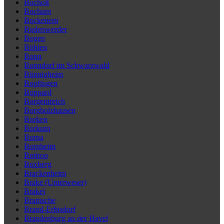
Bocholt
Bochum
Bockenem
Bodenwerder
Bogen
Böhlen
Bonn
Bonndorf im Schwarzwald
Bönnigheim
Bopfingen
Boppard
Borgentreich
Borgholzhausen
Borken
Borkum
Borna
Bornheim
Bottrop
Boxberg
Brackenheim
Brake (Unterweser)
Brakel
Bramsche
Brand-Erbisdorf
Brandenburg an der Havel