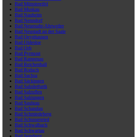
Bad Münstereifel
Bad Muskau
Bad Nauheim
Bad Nenndorf
Bad Neuenahr-Ahrweiler
Bad Neustadt an der Saale
Bad Oeynhausen
Bad Oldesloe
Bad Orb
Bad Pyrmont
Bad Rappenau
Bad Reichenhall
Bad Rodach
Bad Sachsa
Bad Säckingen
Bad Salzdetfurth
Bad Salzuflen
Bad Salzungen
Bad Saulgau
Bad Schandau
Bad Schmiedeberg
Bad Schussenried
Bad Schwalbach
Bad Schwartau
Bad Segeberg