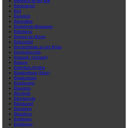
Biberach an der Riß
Biedenkopf
Biel
Bielefeld
Biesenthal
Bietigheim-Bissingen
Billerbeck
Bingen am Rhein
Birkenfeld
Bischofsheim an der Rhön
Bischofswerda
Bismark (Altmark)
Bitburg
Bitterfeld-Wolfen
Blankenburg (Harz)
Blankenhain
Blaubeuren
Blaustein
Bleckede
Bleicherode
Blieskastel
Blomberg
Blumberg
Bobingen
Böblingen