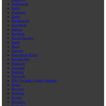
Ballenstedt
Balve
Bamberg
Barby
Bargteheide
Barmstedt
Bärnau
Barntrup
Barsinghausen
Barth
Basel
Bassum
Battenberg (Eder)
Baumholder
Baunach
Baunatal
Bautzen
Bayreuth
BBS Technik GmbH Stuttgart
Bebra
Beckum
Bedburg
Beelitz
Beeskow