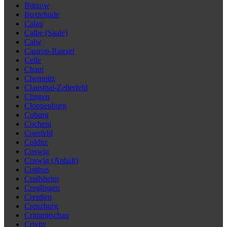
Bützow
Buxtehude
Calau
Calbe (Saale)
Calw
Castrop-Rauxel
Celle
Cham
Chemnitz
Clausthal-Zellerfeld
Clingen
Cloppenburg
Coburg
Cochem
Coesfeld
Colditz
Coswig
Coswig (Anhalt)
Cottbus
Crailsheim
Creglingen
Creußen
Creuzburg
Crimmitschau
Crivitz