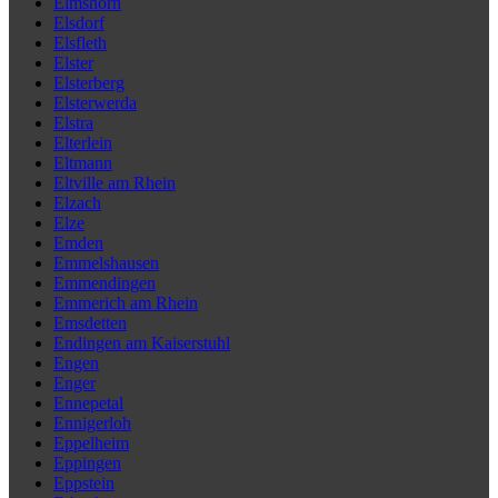
Elmshorn
Elsdorf
Elsfleth
Elster
Elsterberg
Elsterwerda
Elstra
Elterlein
Eltmann
Eltville am Rhein
Elzach
Elze
Emden
Emmelshausen
Emmendingen
Emmerich am Rhein
Emsdetten
Endingen am Kaiserstuhl
Engen
Enger
Ennepetal
Ennigerloh
Eppelheim
Eppingen
Eppstein