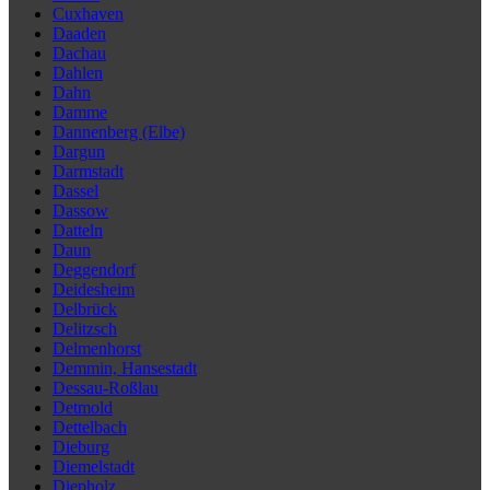
Cuxhaven
Daaden
Dachau
Dahlen
Dahn
Damme
Dannenberg (Elbe)
Dargun
Darmstadt
Dassel
Dassow
Datteln
Daun
Deggendorf
Deidesheim
Delbrück
Delitzsch
Delmenhorst
Demmin, Hansestadt
Dessau-Roßlau
Detmold
Dettelbach
Dieburg
Diemelstadt
Diepholz