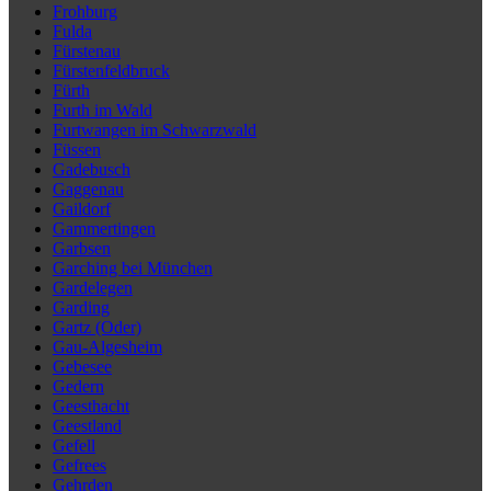
Frohburg
Fulda
Fürstenau
Fürstenfeldbruck
Fürth
Furth im Wald
Furtwangen im Schwarzwald
Füssen
Gadebusch
Gaggenau
Gaildorf
Gammertingen
Garbsen
Garching bei München
Gardelegen
Garding
Gartz (Oder)
Gau-Algesheim
Gebesee
Gedern
Geesthacht
Geestland
Gefell
Gefrees
Gehrden