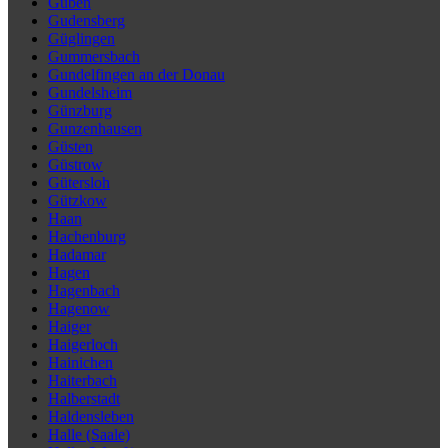
Guben
Gudensberg
Güglingen
Gummersbach
Gundelfingen an der Donau
Gundelsheim
Günzburg
Gunzenhausen
Güsten
Güstrow
Gütersloh
Gützkow
Haan
Hachenburg
Hadamar
Hagen
Hagenbach
Hagenow
Haiger
Haigerloch
Hainichen
Haiterbach
Halberstadt
Haldensleben
Halle (Saale)