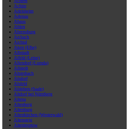
Achern
Achim
Adelsheim
Adenau
Ahaus
Ahlen
Ahrensburg
Aichach
Aichtal
Aken (Elbe)
Albstadt
Alfeld (Leine)
Allendorf (Lumda)
Allstedt
Alpirsbach
Alsdorf
Alsfeld
Alsleben (Saale)
Altdorf bei Nürnberg
Altena
Altenberg
Altenburg
Altenkirchen (Westerwald)
Altensteig
Altentreptow