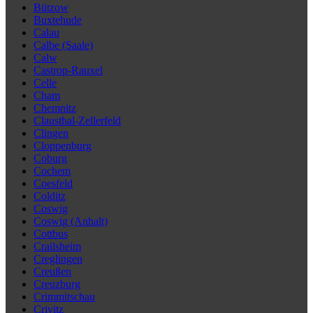
Bützow
Buxtehude
Calau
Calbe (Saale)
Calw
Castrop-Rauxel
Celle
Cham
Chemnitz
Clausthal-Zellerfeld
Clingen
Cloppenburg
Coburg
Cochem
Coesfeld
Colditz
Coswig
Coswig (Anhalt)
Cottbus
Crailsheim
Creglingen
Creußen
Creuzburg
Crimmitschau
Crivitz