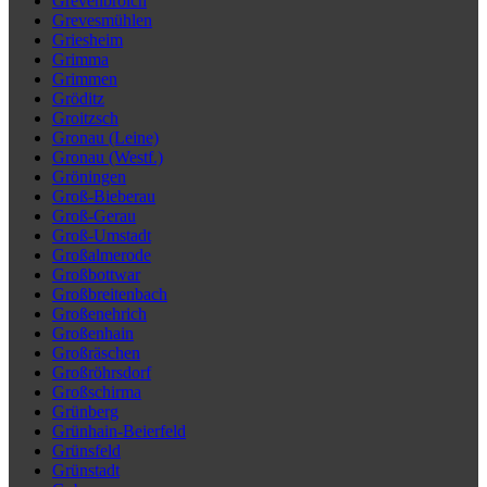
Grevenbroich
Grevesmühlen
Griesheim
Grimma
Grimmen
Gröditz
Groitzsch
Gronau (Leine)
Gronau (Westf.)
Gröningen
Groß-Bieberau
Groß-Gerau
Groß-Umstadt
Großalmerode
Großbottwar
Großbreitenbach
Großenehrich
Großenhain
Großräschen
Großröhrsdorf
Großschirma
Grünberg
Grünhain-Beierfeld
Grünsfeld
Grünstadt