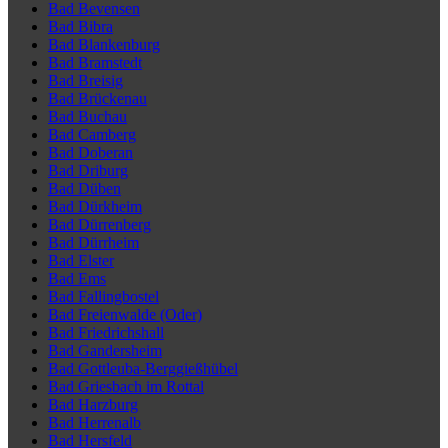
Bad Bevensen
Bad Bibra
Bad Blankenburg
Bad Bramstedt
Bad Breisig
Bad Brückenau
Bad Buchau
Bad Camberg
Bad Doberan
Bad Driburg
Bad Düben
Bad Dürkheim
Bad Dürrenberg
Bad Dürrheim
Bad Elster
Bad Ems
Bad Fallingbostel
Bad Freienwalde (Oder)
Bad Friedrichshall
Bad Gandersheim
Bad Gottleuba-Berggießhübel
Bad Griesbach im Rottal
Bad Harzburg
Bad Herrenalb
Bad Hersfeld