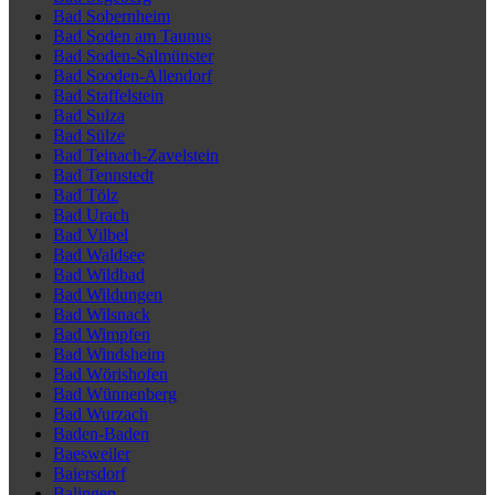
Bad Sobernheim
Bad Soden am Taunus
Bad Soden-Salmünster
Bad Sooden-Allendorf
Bad Staffelstein
Bad Sulza
Bad Sülze
Bad Teinach-Zavelstein
Bad Tennstedt
Bad Tölz
Bad Urach
Bad Vilbel
Bad Waldsee
Bad Wildbad
Bad Wildungen
Bad Wilsnack
Bad Wimpfen
Bad Windsheim
Bad Wörishofen
Bad Wünnenberg
Bad Wurzach
Baden-Baden
Baesweiler
Baiersdorf
Balingen