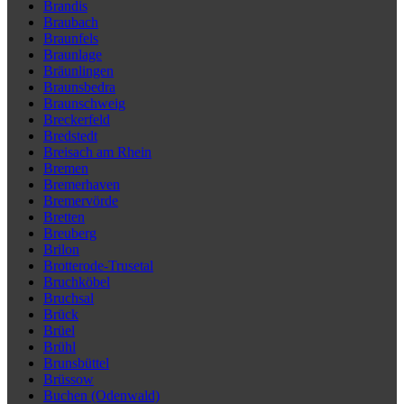
Brandis
Braubach
Braunfels
Braunlage
Bräunlingen
Braunsbedra
Braunschweig
Breckerfeld
Bredstedt
Breisach am Rhein
Bremen
Bremerhaven
Bremervörde
Bretten
Breuberg
Brilon
Brotterode-Trusetal
Bruchköbel
Bruchsal
Brück
Brüel
Brühl
Brunsbüttel
Brüssow
Buchen (Odenwald)