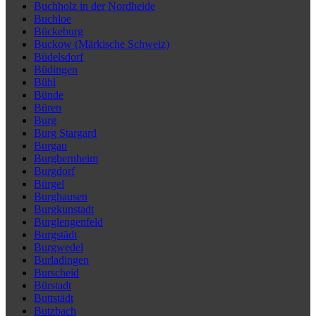
Buchholz in der Nordheide
Buchloe
Bückeburg
Buckow (Märkische Schweiz)
Büdelsdorf
Büdingen
Bühl
Bünde
Büren
Burg
Burg Stargard
Burgau
Burgbernheim
Burgdorf
Bürgel
Burghausen
Burgkunstadt
Burglengenfeld
Burgstädt
Burgwedel
Burladingen
Burscheid
Bürstadt
Buttstädt
Butzbach