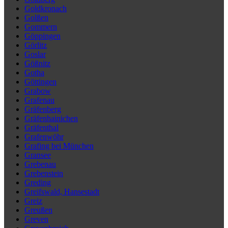
Goldkronach
Golßen
Gommern
Göppingen
Görlitz
Goslar
Gößnitz
Gotha
Göttingen
Grabow
Grafenau
Gräfenberg
Gräfenhainichen
Gräfenthal
Grafenwöhr
Grafing bei München
Gransee
Grebenau
Grebenstein
Greding
Greifswald, Hansestadt
Greiz
Greußen
Greven