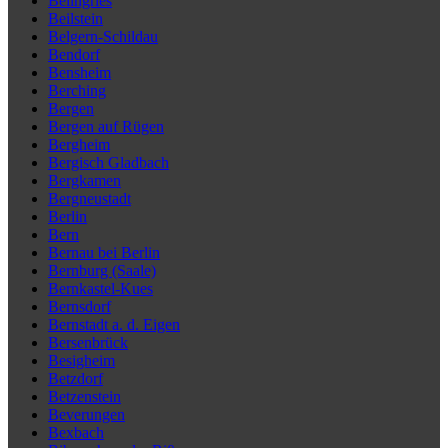
Beilngries
Beilstein
Belgern-Schildau
Bendorf
Bensheim
Berching
Bergen
Bergen auf Rügen
Bergheim
Bergisch Gladbach
Bergkamen
Bergneustadt
Berlin
Bern
Bernau bei Berlin
Bernburg (Saale)
Bernkastel-Kues
Bernsdorf
Bernstadt a. d. Eigen
Bersenbrück
Besigheim
Betzdorf
Betzenstein
Beverungen
Bexbach