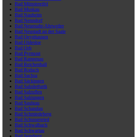
Bad Münstereifel
Bad Muskau
Bad Nauheim
Bad Nenndorf
Bad Neuenahr-Ahrweiler
Bad Neustadt an der Saale
Bad Oeynhausen
Bad Oldesloe
Bad Orb
Bad Pyrmont
Bad Rappenau
Bad Reichenhall
Bad Rodach
Bad Sachsa
Bad Säckingen
Bad Salzdetfurth
Bad Salzuflen
Bad Salzungen
Bad Saulgau
Bad Schandau
Bad Schmiedeberg
Bad Schussenried
Bad Schwalbach
Bad Schwartau
Bad Segeberg