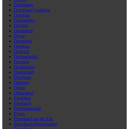
Dormagen
Dornburg-Camburg
Dornhan
Dornstetten
Dorsten
Dortmund
Dosse
Dransfeld
Drebkau
Dreieich
Drensteinfurt
Dresden
Drolshagen
Duderstadt
Duisburg
Dülmen
Düren
Düsseldorf
Ebeleben
Eberbach
Ebermannstadt
Ebern
Ebersbach an der Fils
Ebersbach-Neugersdorf