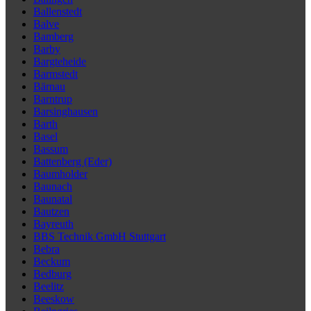
Ballenstedt
Balve
Bamberg
Barby
Bargteheide
Barmstedt
Bärnau
Barntrup
Barsinghausen
Barth
Basel
Bassum
Battenberg (Eder)
Baumholder
Baunach
Baunatal
Bautzen
Bayreuth
BBS Technik GmbH Stuttgart
Bebra
Beckum
Bedburg
Beelitz
Beeskow