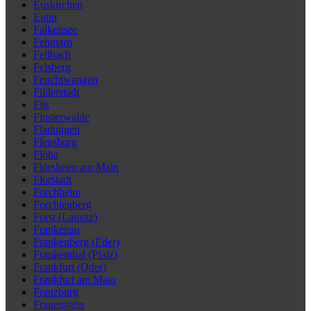
Euskirchen
Eutin
Falkensee
Fehmarn
Fellbach
Felsberg
Feuchtwangen
Filderstadt
Fils
Finsterwalde
Fladungen
Flensburg
Flöha
Flörsheim am Main
Florstadt
Forchheim
Forchtenberg
Forst (Lausitz)
Frankenau
Frankenberg (Eder)
Frankenthal (Pfalz)
Frankfurt (Oder)
Frankfurt am Main
Franzburg
Frauenstein