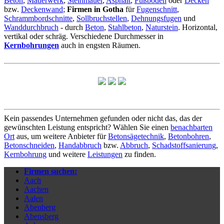
Beton
,
Mauerwerk
,
Steinmauer
,
Asphalt
,
Fußboden
oder
Decken
bzw.
Deckenwand
;
Firmen in Gotha
für
Fugenschnitt
,
Schrammbordschnitte
,
Sollbruchstellen
,
Dehnungsfugen
und
Wanddurchbruch
- durch
Beton
,
Stahlbeton
,
Naturstein
. Horizontal,
vertikal oder schräg. Verschiedene Durchmesser in
Kernbohrungen
auch in engsten Räumen.
Kein passendes Unternehmen gefunden oder nicht das, das der
gewünschten Leistung entspricht? Wählen Sie einen
benachbarten
Ort
aus, um weitere Anbieter für
Betonsägetechnik
,
Betonbohren
,
Betonschneiden
,
Handabbruch
bzw.
Abbruch
,
Schadstoffsanierung
,
Kernbohrung
und weitere
Leistungen
zu finden.
Firmen suchen:
Aach
Aachen
Aalen
Abenberg
Abensberg