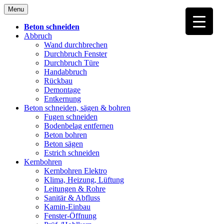
Skip
Menu
to
content
Beton schneiden
Abbruch
Wand durchbrechen
Durchbruch Fenster
Durchbruch Türe
Handabbruch
Rückbau
Demontage
Entkernung
Beton schneiden, sägen & bohren
Fugen schneiden
Bodenbelag entfernen
Beton bohren
Beton sägen
Estrich schneiden
Kernbohren
Kernbohren Elektro
Klima, Heizung, Lüftung
Leitungen & Rohre
Sanitär & Abfluss
Kamin-Einbau
Fenster-Öffnung