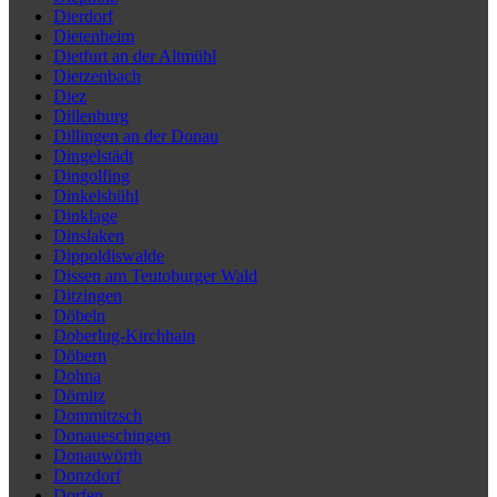
Dierdorf
Dietenheim
Dietfurt an der Altmühl
Dietzenbach
Diez
Dillenburg
Dillingen an der Donau
Dingelstädt
Dingolfing
Dinkelsbühl
Dinklage
Dinslaken
Dippoldiswalde
Dissen am Teutoburger Wald
Ditzingen
Döbeln
Doberlug-Kirchhain
Döbern
Dohna
Dömitz
Dommitzsch
Donaueschingen
Donauwörth
Donzdorf
Dorfen