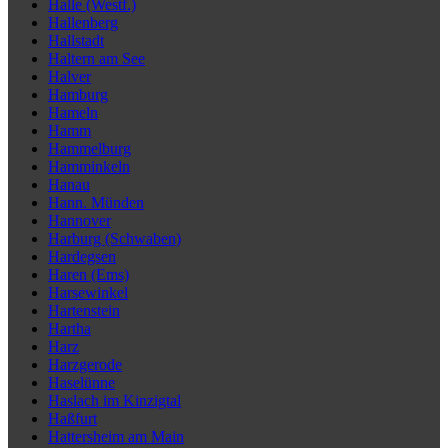
Halle (Westf.)
Hallenberg
Hallstadt
Haltern am See
Halver
Hamburg
Hameln
Hamm
Hammelburg
Hamminkeln
Hanau
Hann. Münden
Hannover
Harburg (Schwaben)
Hardegsen
Haren (Ems)
Harsewinkel
Hartenstein
Hartha
Harz
Harzgerode
Haselünne
Haslach im Kinzigtal
Haßfurt
Hattersheim am Main