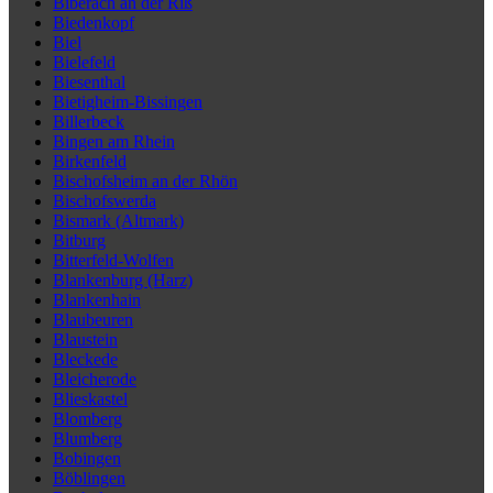
Biberach an der Riß
Biedenkopf
Biel
Bielefeld
Biesenthal
Bietigheim-Bissingen
Billerbeck
Bingen am Rhein
Birkenfeld
Bischofsheim an der Rhön
Bischofswerda
Bismark (Altmark)
Bitburg
Bitterfeld-Wolfen
Blankenburg (Harz)
Blankenhain
Blaubeuren
Blaustein
Bleckede
Bleicherode
Blieskastel
Blomberg
Blumberg
Bobingen
Böblingen