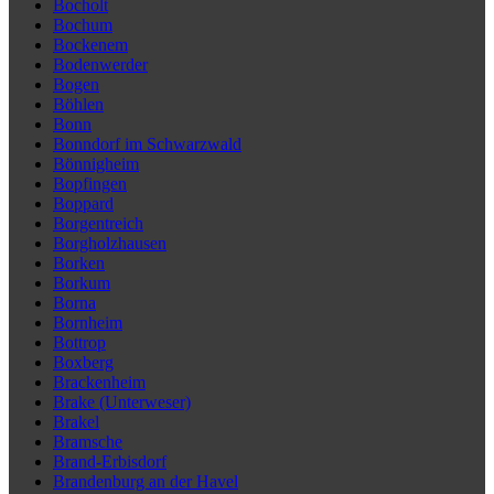
Bocholt
Bochum
Bockenem
Bodenwerder
Bogen
Böhlen
Bonn
Bonndorf im Schwarzwald
Bönnigheim
Bopfingen
Boppard
Borgentreich
Borgholzhausen
Borken
Borkum
Borna
Bornheim
Bottrop
Boxberg
Brackenheim
Brake (Unterweser)
Brakel
Bramsche
Brand-Erbisdorf
Brandenburg an der Havel