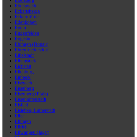
Ebersberg
Eberswalde
Eckartsberga
Eckernförde
Edenkoben
Egeln
Eggenfelden
Eggesin
Ehingen (Donau)
Ehrenfriedersdorf
Eibelstadt
Eibenstock
Eichstätt
Eilenburg
Einbeck
Eisenach
Eisenberg
Eisenberg (Pfalz)
Eisenhüttenstadt
Eisfeld
Eisleben, Lutherstadt
Elbe
Ellingen
Ellrich
Ellwangen (Jagst)