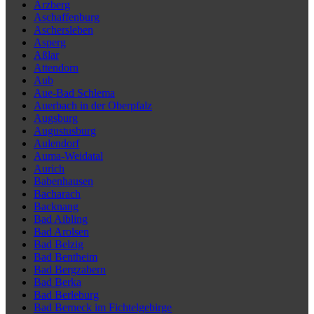
Arzberg
Aschaffenburg
Aschersleben
Asperg
Aßlar
Attendorn
Aub
Aue-Bad Schlema
Auerbach in der Oberpfalz
Augsburg
Augustusburg
Aulendorf
Auma-Weidatal
Aurich
Babenhausen
Bacharach
Backnang
Bad Aibling
Bad Arolsen
Bad Belzig
Bad Bentheim
Bad Bergzabern
Bad Berka
Bad Berleburg
Bad Berneck im Fichtelgebirge