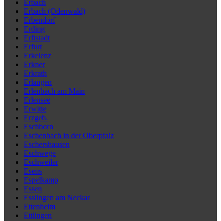
Erbach
Erbach (Odenwald)
Erbendorf
Erding
Erftstadt
Erfurt
Erkelenz
Erkner
Erkrath
Erlangen
Erlenbach am Main
Erlensee
Erwitte
Erzgeb.
Eschborn
Eschenbach in der Oberpfalz
Eschershausen
Eschwege
Eschweiler
Esens
Espelkamp
Essen
Esslingen am Neckar
Ettenheim
Ettlingen