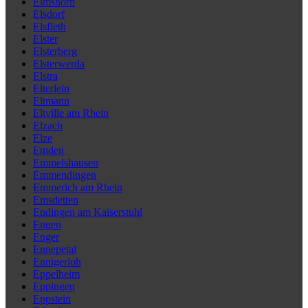
Elmshorn
Elsdorf
Elsfleth
Elster
Elsterberg
Elsterwerda
Elstra
Elterlein
Eltmann
Eltville am Rhein
Elzach
Elze
Emden
Emmelshausen
Emmendingen
Emmerich am Rhein
Emsdetten
Endingen am Kaiserstuhl
Engen
Enger
Ennepetal
Ennigerloh
Eppelheim
Eppingen
Eppstein