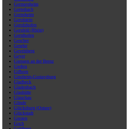
Germersheim
Gernsbach
Gernsheim
Gerolstein
Gerolzhofen
Gersfeld (Rhön)
Gersthofen
Gescher
Geseke
Gevelsberg
Geyer
Giengen an der Brenz
Gießen
Gifhorn
Ginsheim-Gustavsburg
Gladbeck
Gladenbach
Glashütte
Glauchau
Glinde
Glücksburg (Ostsee)
Glückstadt
Gnoien
Goch
Goldberg