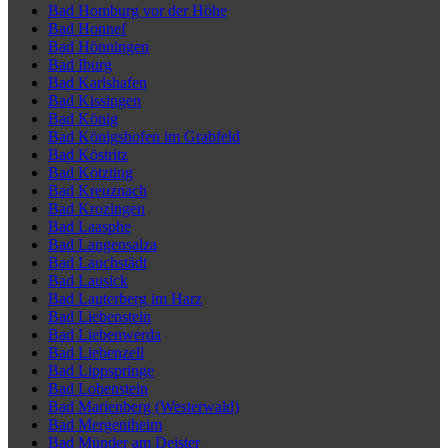
Bad Homburg vor der Höhe
Bad Honnef
Bad Hönningen
Bad Iburg
Bad Karlshafen
Bad Kissingen
Bad König
Bad Königshofen im Grabfeld
Bad Köstritz
Bad Kötzting
Bad Kreuznach
Bad Krozingen
Bad Laasphe
Bad Langensalza
Bad Lauchstädt
Bad Lausick
Bad Lauterberg im Harz
Bad Liebenstein
Bad Liebenwerda
Bad Liebenzell
Bad Lippspringe
Bad Lobenstein
Bad Marienberg (Westerwald)
Bad Mergentheim
Bad Münder am Deister