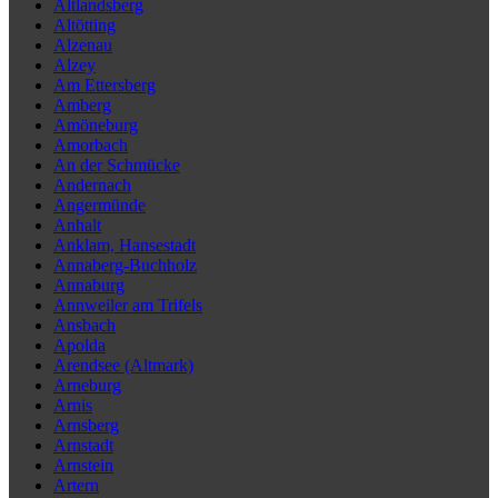
Altlandsberg
Altötting
Alzenau
Alzey
Am Ettersberg
Amberg
Amöneburg
Amorbach
An der Schmücke
Andernach
Angermünde
Anhalt
Anklam, Hansestadt
Annaberg-Buchholz
Annaburg
Annweiler am Trifels
Ansbach
Apolda
Arendsee (Altmark)
Arneburg
Arnis
Arnsberg
Arnstadt
Arnstein
Artern