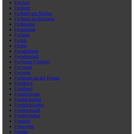
Frechen
Freiberg
Freiberg am Neckar
Freiburg im Breisgau
Freilassing
Freinsheim
Freising
Freital
Freren
Freudenberg
Freudenstadt
Freyburg (Unstrut)
Freystadt
Freyung
Fridingen an der Donau
Friedberg
Friedland
Friedrichroda
Friedrichsdorf
Friedrichshafen
Friedrichstadt
Friedrichsthal
Friesack
Friesoythe
Fritzlar