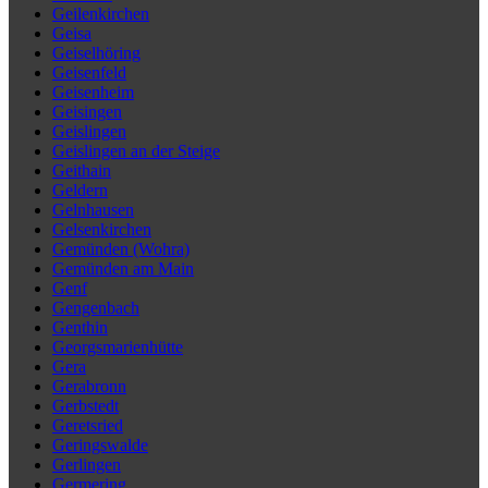
Geilenkirchen
Geisa
Geiselhöring
Geisenfeld
Geisenheim
Geisingen
Geislingen
Geislingen an der Steige
Geithain
Geldern
Gelnhausen
Gelsenkirchen
Gemünden (Wohra)
Gemünden am Main
Genf
Gengenbach
Genthin
Georgsmarienhütte
Gera
Gerabronn
Gerbstedt
Geretsried
Geringswalde
Gerlingen
Germering