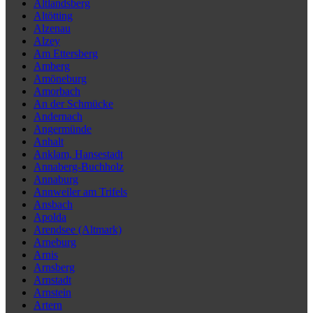
Altlandsberg
Altötting
Alzenau
Alzey
Am Ettersberg
Amberg
Amöneburg
Amorbach
An der Schmücke
Andernach
Angermünde
Anhalt
Anklam, Hansestadt
Annaberg-Buchholz
Annaburg
Annweiler am Trifels
Ansbach
Apolda
Arendsee (Altmark)
Arneburg
Arnis
Arnsberg
Arnstadt
Arnstein
Artern