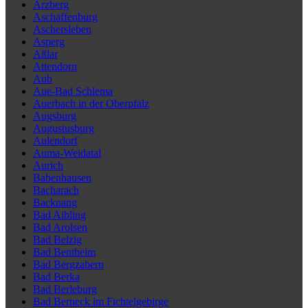
Arzberg
Aschaffenburg
Aschersleben
Asperg
Aßlar
Attendorn
Aub
Aue-Bad Schlema
Auerbach in der Oberpfalz
Augsburg
Augustusburg
Aulendorf
Auma-Weidatal
Aurich
Babenhausen
Bacharach
Backnang
Bad Aibling
Bad Arolsen
Bad Belzig
Bad Bentheim
Bad Bergzabern
Bad Berka
Bad Berleburg
Bad Berneck im Fichtelgebirge