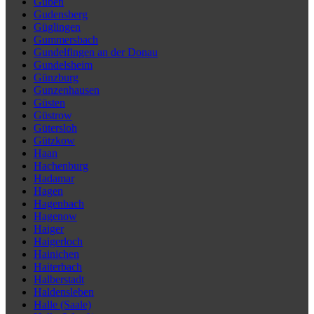
Guben
Gudensberg
Güglingen
Gummersbach
Gundelfingen an der Donau
Gundelsheim
Günzburg
Gunzenhausen
Güsten
Güstrow
Gütersloh
Gützkow
Haan
Hachenburg
Hadamar
Hagen
Hagenbach
Hagenow
Haiger
Haigerloch
Hainichen
Haiterbach
Halberstadt
Haldensleben
Halle (Saale)