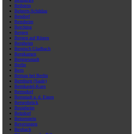
Beilngries
Beilstein
Belgern-Schildau
Bendorf
Bensheim
Berching
Bergen
Bergen auf Rügen
Bergheim
Bergisch Gladbach
Bergkamen
Bergneustadt
Berlin
Bern
Bernau bei Berlin
Bernburg (Saale)
Bernkastel-Kues
Bernsdorf
Bernstadt a. d. Eigen
Bersenbrück
Besigheim
Betzdorf
Betzenstein
Beverungen
Bexbach