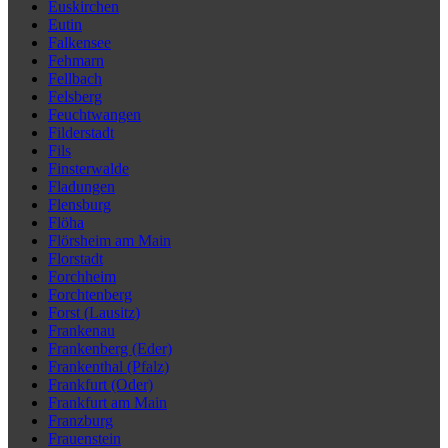
Euskirchen
Eutin
Falkensee
Fehmarn
Fellbach
Felsberg
Feuchtwangen
Filderstadt
Fils
Finsterwalde
Fladungen
Flensburg
Flöha
Flörsheim am Main
Florstadt
Forchheim
Forchtenberg
Forst (Lausitz)
Frankenau
Frankenberg (Eder)
Frankenthal (Pfalz)
Frankfurt (Oder)
Frankfurt am Main
Franzburg
Frauenstein