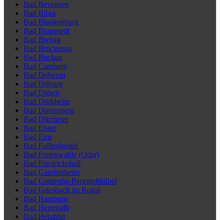
Bad Bevensen
Bad Bibra
Bad Blankenburg
Bad Bramstedt
Bad Breisig
Bad Brückenau
Bad Buchau
Bad Camberg
Bad Doberan
Bad Driburg
Bad Düben
Bad Dürkheim
Bad Dürrenberg
Bad Dürrheim
Bad Elster
Bad Ems
Bad Fallingbostel
Bad Freienwalde (Oder)
Bad Friedrichshall
Bad Gandersheim
Bad Gottleuba-Berggießhübel
Bad Griesbach im Rottal
Bad Harzburg
Bad Herrenalb
Bad Hersfeld