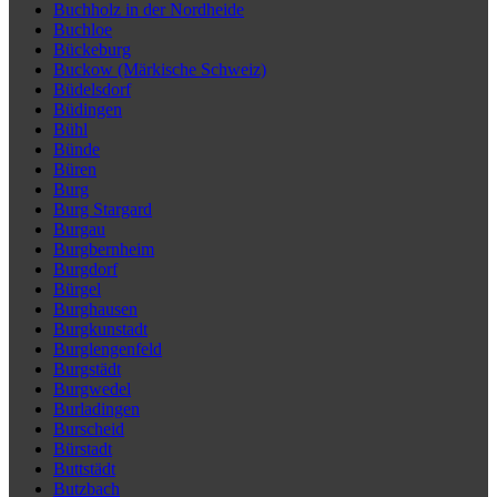
Buchholz in der Nordheide
Buchloe
Bückeburg
Buckow (Märkische Schweiz)
Büdelsdorf
Büdingen
Bühl
Bünde
Büren
Burg
Burg Stargard
Burgau
Burgbernheim
Burgdorf
Bürgel
Burghausen
Burgkunstadt
Burglengenfeld
Burgstädt
Burgwedel
Burladingen
Burscheid
Bürstadt
Buttstädt
Butzbach