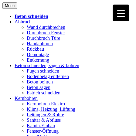
Skip
Menu
to
content
Beton schneiden
Abbruch
Wand durchbrechen
Durchbruch Fenster
Durchbruch Türe
Handabbruch
Rückbau
Demontage
Entkernung
Beton schneiden, sägen & bohren
Fugen schneiden
Bodenbelag entfernen
Beton bohren
Beton sägen
Estrich schneiden
Kernbohren
Kernbohren Elektro
Klima, Heizung, Lüftung
Leitungen & Rohre
Sanitär & Abfluss
Kamin-Einbau
Fenster-Öffnung