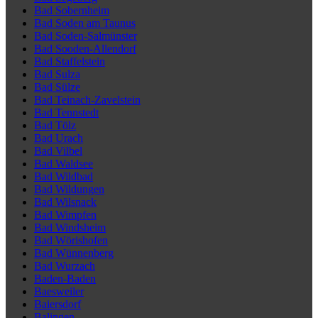
Bad Sobernheim
Bad Soden am Taunus
Bad Soden-Salmünster
Bad Sooden-Allendorf
Bad Staffelstein
Bad Sulza
Bad Sülze
Bad Teinach-Zavelstein
Bad Tennstedt
Bad Tölz
Bad Urach
Bad Vilbel
Bad Waldsee
Bad Wildbad
Bad Wildungen
Bad Wilsnack
Bad Wimpfen
Bad Windsheim
Bad Wörishofen
Bad Wünnenberg
Bad Wurzach
Baden-Baden
Baesweiler
Baiersdorf
Balingen