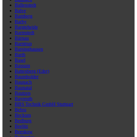
Ballenstedt
Balve
Bamberg
Barby
Bargteheide
Barmstedt
Bärnau
Barntrup
Barsinghausen
Barth
Basel
Bassum
Battenberg (Eder)
Baumholder
Baunach
Baunatal
Bautzen
Bayreuth
BBS Technik GmbH Stuttgart
Bebra
Beckum
Bedburg
Beelitz
Beeskow