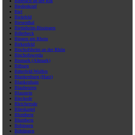
Biberach an der Riß
Biedenkopf
Biel
Bielefeld
Biesenthal
Bietigheim-Bissingen
Billerbeck
Bingen am Rhein
Birkenfeld
Bischofsheim an der Rhön
Bischofswerda
Bismark (Altmark)
Bitburg
Bitterfeld-Wolfen
Blankenburg (Harz)
Blankenhain
Blaubeuren
Blaustein
Bleckede
Bleicherode
Blieskastel
Blomberg
Blumberg
Bobingen
Böblingen