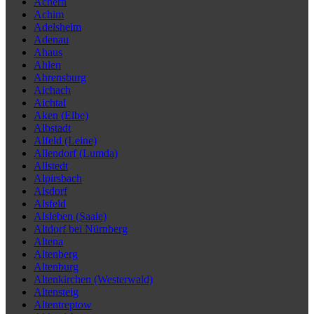
Achern
Achim
Adelsheim
Adenau
Ahaus
Ahlen
Ahrensburg
Aichach
Aichtal
Aken (Elbe)
Albstadt
Alfeld (Leine)
Allendorf (Lumda)
Allstedt
Alpirsbach
Alsdorf
Alsfeld
Alsleben (Saale)
Altdorf bei Nürnberg
Altena
Altenberg
Altenburg
Altenkirchen (Westerwald)
Altensteig
Altentreptow