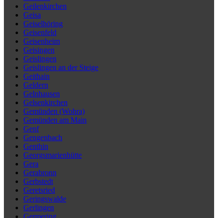
Geilenkirchen
Geisa
Geiselhöring
Geisenfeld
Geisenheim
Geisingen
Geislingen
Geislingen an der Steige
Geithain
Geldern
Gelnhausen
Gelsenkirchen
Gemünden (Wohra)
Gemünden am Main
Genf
Gengenbach
Genthin
Georgsmarienhütte
Gera
Gerabronn
Gerbstedt
Geretsried
Geringswalde
Gerlingen
Germering