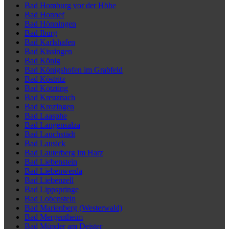
Bad Homburg vor der Höhe
Bad Honnef
Bad Hönningen
Bad Iburg
Bad Karlshafen
Bad Kissingen
Bad König
Bad Königshofen im Grabfeld
Bad Köstritz
Bad Kötzting
Bad Kreuznach
Bad Krozingen
Bad Laasphe
Bad Langensalza
Bad Lauchstädt
Bad Lausick
Bad Lauterberg im Harz
Bad Liebenstein
Bad Liebenwerda
Bad Liebenzell
Bad Lippspringe
Bad Lobenstein
Bad Marienberg (Westerwald)
Bad Mergentheim
Bad Münder am Deister