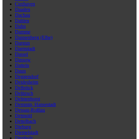
Cuxhaven
Daaden
Dachau
Dahlen
Dahn
Damme
Dannenberg (Elbe)
Dargun
Darmstadt
Dassel
Dassow
Datteln
Daun
Deggendorf
Deidesheim
Delbrück
Delitzsch
Delmenhorst
Demmin, Hansestadt
Dessau-Roßlau
Detmold
Dettelbach
Dieburg
Diemelstadt
Diepholz