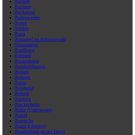
Bocholt
Bochum
Bockenem
Bodenwerder
Bogen
Böhlen
Bonn
Bonndorf im Schwarzwald
Bönnigheim
Bopfingen
Boppard
Borgentreich
Borgholzhausen
Borken
Borkum
Borna
Bornheim
Bottrop
Boxberg
Brackenheim
Brake (Unterweser)
Brakel
Bramsche
Brand-Erbisdorf
Brandenburg an der Havel