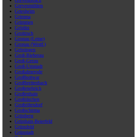
Grevenbroich
Grevesmühlen
Griesheim
Grimma
Grimmen
Gröditz
Groitzsch
Gronau (Leine)
Gronau (Westf.)
Gröningen
Groß-Bieberau
Groß-Gerau
Groß-Umstadt
Großalmerode
Großbottwar
Großbreitenbach
Großenehrich
Großenhain
Großräschen
Großröhrsdorf
Großschirma
Grünberg
Grünhain-Beierfeld
Grünsfeld
Grünstadt