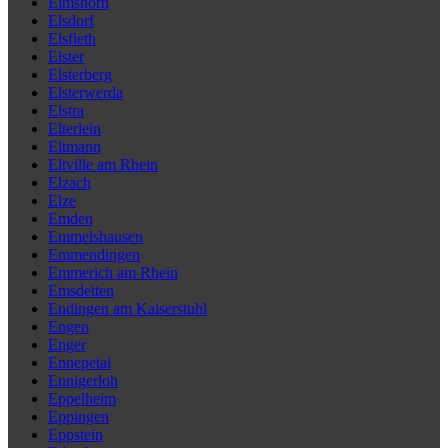
Elmshorn
Elsdorf
Elsfleth
Elster
Elsterberg
Elsterwerda
Elstra
Elterlein
Eltmann
Eltville am Rhein
Elzach
Elze
Emden
Emmelshausen
Emmendingen
Emmerich am Rhein
Emsdetten
Endingen am Kaiserstuhl
Engen
Enger
Ennepetal
Ennigerloh
Eppelheim
Eppingen
Eppstein