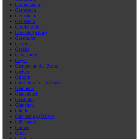
Germersheim
Gernsbach
Gernsheim
Gerolstein
Gerolzhofen
Gersfeld (Rhön)
Gersthofen
Gescher
Geseke
Gevelsberg
Geyer
Giengen an der Brenz
Gießen
Gifhorn
Ginsheim-Gustavsburg
Gladbeck
Gladenbach
Glashütte
Glauchau
Glinde
Glücksburg (Ostsee)
Glückstadt
Gnoien
Goch
Goldberg