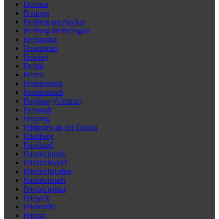
Frechen
Freiberg
Freiberg am Neckar
Freiburg im Breisgau
Freilassing
Freinsheim
Freising
Freital
Freren
Freudenberg
Freudenstadt
Freyburg (Unstrut)
Freystadt
Freyung
Fridingen an der Donau
Friedberg
Friedland
Friedrichroda
Friedrichsdorf
Friedrichshafen
Friedrichstadt
Friedrichsthal
Friesack
Friesoythe
Fritzlar