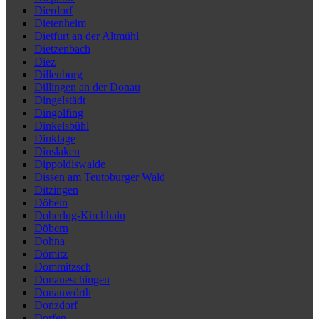
Dierdorf
Dietenheim
Dietfurt an der Altmühl
Dietzenbach
Diez
Dillenburg
Dillingen an der Donau
Dingelstädt
Dingolfing
Dinkelsbühl
Dinklage
Dinslaken
Dippoldiswalde
Dissen am Teutoburger Wald
Ditzingen
Döbeln
Doberlug-Kirchhain
Döbern
Dohna
Dömitz
Dommitzsch
Donaueschingen
Donauwörth
Donzdorf
Dorfen