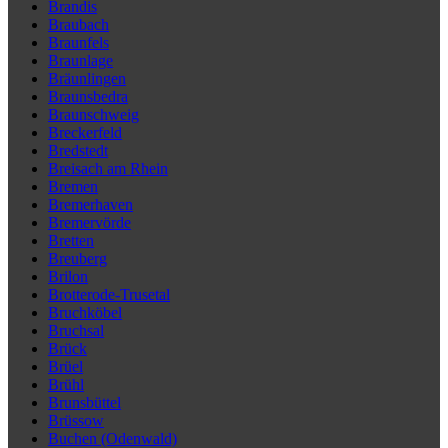
Brandis
Braubach
Braunfels
Braunlage
Bräunlingen
Braunsbedra
Braunschweig
Breckerfeld
Bredstedt
Breisach am Rhein
Bremen
Bremerhaven
Bremervörde
Bretten
Breuberg
Brilon
Brotterode-Trusetal
Bruchköbel
Bruchsal
Brück
Brüel
Brühl
Brunsbüttel
Brüssow
Buchen (Odenwald)