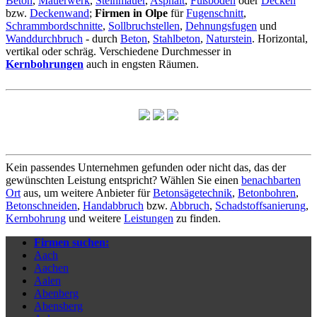
Beton
,
Mauerwerk
,
Steinmauer
,
Asphalt
,
Fußboden
oder
Decken
bzw.
Deckenwand
;
Firmen in Olpe
für
Fugenschnitt
,
Schrammbordschnitte
,
Sollbruchstellen
,
Dehnungsfugen
und
Wanddurchbruch
- durch
Beton
,
Stahlbeton
,
Naturstein
. Horizontal,
vertikal oder schräg. Verschiedene Durchmesser in
Kernbohrungen
auch in engsten Räumen.
Kein passendes Unternehmen gefunden oder nicht das, das der
gewünschten Leistung entspricht? Wählen Sie einen
benachbarten
Ort
aus, um weitere Anbieter für
Betonsägetechnik
,
Betonbohren
,
Betonschneiden
,
Handabbruch
bzw.
Abbruch
,
Schadstoffsanierung
,
Kernbohrung
und weitere
Leistungen
zu finden.
Firmen suchen:
Aach
Aachen
Aalen
Abenberg
Abensberg