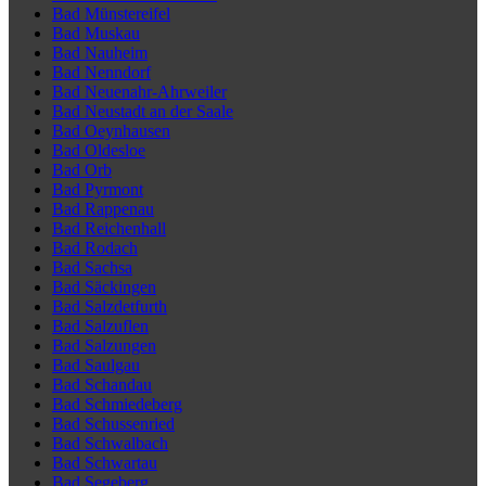
Bad Münstereifel
Bad Muskau
Bad Nauheim
Bad Nenndorf
Bad Neuenahr-Ahrweiler
Bad Neustadt an der Saale
Bad Oeynhausen
Bad Oldesloe
Bad Orb
Bad Pyrmont
Bad Rappenau
Bad Reichenhall
Bad Rodach
Bad Sachsa
Bad Säckingen
Bad Salzdetfurth
Bad Salzuflen
Bad Salzungen
Bad Saulgau
Bad Schandau
Bad Schmiedeberg
Bad Schussenried
Bad Schwalbach
Bad Schwartau
Bad Segeberg