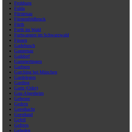
Frohburg
Fulda
Fürstenau
Fürstenfeldbruck
Fürth
Furth im Wald
Furtwangen im Schwarzwald
Füssen
Gadebusch
Gaggenau
Gaildorf
Gammertingen
Garbsen
Garching bei München
Gardelegen
Garding
Gartz (Oder)
Gau-Algesheim
Gebesee
Gedern
Geesthacht
Geestland
Gefell
Gefrees
Gehrden