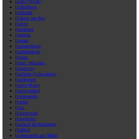
Halle (Westf.)
Hallenberg
Hallstadt
Haltern am See
Halver
Hamburg
Hameln
Hamm
Hammelburg
Hamminkeln
Hanau
Hann. Münden
Hannover
Harburg (Schwaben)
Hardegsen
Haren (Ems)
Harsewinkel
Hartenstein
Hartha
Harz
Harzgerode
Haselünne
Haslach im Kinzigtal
Haßfurt
Hattersheim am Main