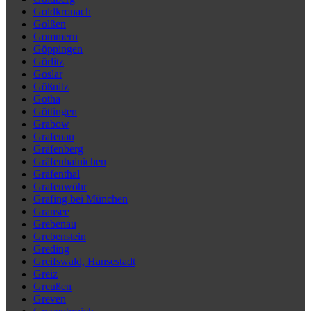
Goldkronach
Golßen
Gommern
Göppingen
Görlitz
Goslar
Gößnitz
Gotha
Göttingen
Grabow
Grafenau
Gräfenberg
Gräfenhainichen
Gräfenthal
Grafenwöhr
Grafing bei München
Gransee
Grebenau
Grebenstein
Greding
Greifswald, Hansestadt
Greiz
Greußen
Greven