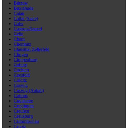
Bützow
Buxtehude
Calau
Calbe (Saale)
Calw
Castrop-Rauxel
Celle
Cham
Chemnitz
Clausthal-Zellerfeld
Clingen
Cloppenburg
Coburg
Cochem
Coesfeld
Colditz
Coswig
Coswig (Anhalt)
Cottbus
Crailsheim
Creglingen
Creußen
Creuzburg
Crimmitschau
Crivitz