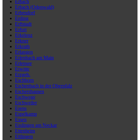
Erbach
Erbach (Odenwald)
Erbendorf
Erding
Erftstadt
Erfurt
Erkelenz
Erkner
Erkrath
Erlangen
Erlenbach am Main
Erlensee
Erwitte
Erzgeb.
Eschborn
Eschenbach in der Oberpfalz
Eschershausen
Eschwege
Eschweiler
Esens
Espelkamp
Essen
Esslingen am Neckar
Ettenheim
Ettlingen