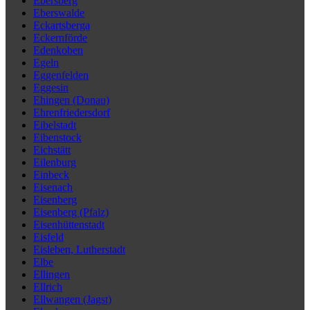
Ebersberg
Eberswalde
Eckartsberga
Eckernförde
Edenkoben
Egeln
Eggenfelden
Eggesin
Ehingen (Donau)
Ehrenfriedersdorf
Eibelstadt
Eibenstock
Eichstätt
Eilenburg
Einbeck
Eisenach
Eisenberg
Eisenberg (Pfalz)
Eisenhüttenstadt
Eisfeld
Eisleben, Lutherstadt
Elbe
Ellingen
Ellrich
Ellwangen (Jagst)