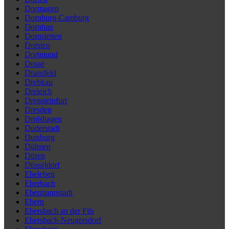
Dormagen
Dornburg-Camburg
Dornhan
Dornstetten
Dorsten
Dortmund
Dosse
Dransfeld
Drebkau
Dreieich
Drensteinfurt
Dresden
Drolshagen
Duderstadt
Duisburg
Dülmen
Düren
Düsseldorf
Ebeleben
Eberbach
Ebermannstadt
Ebern
Ebersbach an der Fils
Ebersbach-Neugersdorf