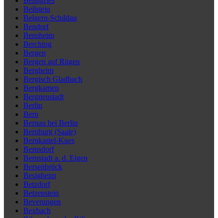
Beilngries
Beilstein
Belgern-Schildau
Bendorf
Bensheim
Berching
Bergen
Bergen auf Rügen
Bergheim
Bergisch Gladbach
Bergkamen
Bergneustadt
Berlin
Bern
Bernau bei Berlin
Bernburg (Saale)
Bernkastel-Kues
Bernsdorf
Bernstadt a. d. Eigen
Bersenbrück
Besigheim
Betzdorf
Betzenstein
Beverungen
Bexbach