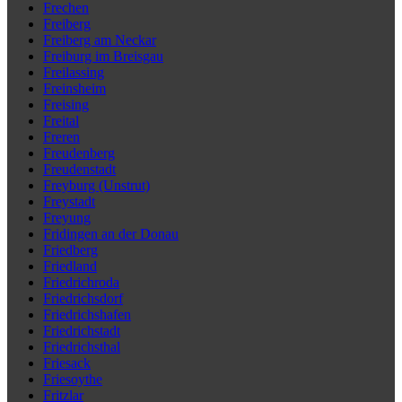
Frechen
Freiberg
Freiberg am Neckar
Freiburg im Breisgau
Freilassing
Freinsheim
Freising
Freital
Freren
Freudenberg
Freudenstadt
Freyburg (Unstrut)
Freystadt
Freyung
Fridingen an der Donau
Friedberg
Friedland
Friedrichroda
Friedrichsdorf
Friedrichshafen
Friedrichstadt
Friedrichsthal
Friesack
Friesoythe
Fritzlar