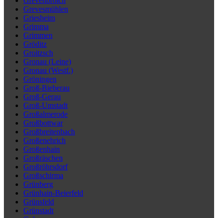
Grevenbroich
Grevesmühlen
Griesheim
Grimma
Grimmen
Gröditz
Groitzsch
Gronau (Leine)
Gronau (Westf.)
Gröningen
Groß-Bieberau
Groß-Gerau
Groß-Umstadt
Großalmerode
Großbottwar
Großbreitenbach
Großenehrich
Großenhain
Großräschen
Großröhrsdorf
Großschirma
Grünberg
Grünhain-Beierfeld
Grünsfeld
Grünstadt