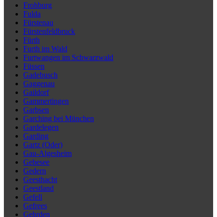
Frohburg
Fulda
Fürstenau
Fürstenfeldbruck
Fürth
Furth im Wald
Furtwangen im Schwarzwald
Füssen
Gadebusch
Gaggenau
Gaildorf
Gammertingen
Garbsen
Garching bei München
Gardelegen
Garding
Gartz (Oder)
Gau-Algesheim
Gebesee
Gedern
Geesthacht
Geestland
Gefell
Gefrees
Gehrden