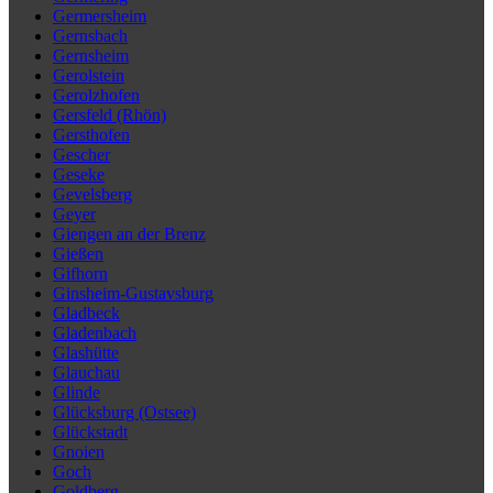
Germersheim
Gernsbach
Gernsheim
Gerolstein
Gerolzhofen
Gersfeld (Rhön)
Gersthofen
Gescher
Geseke
Gevelsberg
Geyer
Giengen an der Brenz
Gießen
Gifhorn
Ginsheim-Gustavsburg
Gladbeck
Gladenbach
Glashütte
Glauchau
Glinde
Glücksburg (Ostsee)
Glückstadt
Gnoien
Goch
Goldberg