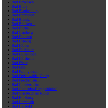
Bad Bevensen
Bad Bibra
Bad Blankenburg
Bad Bramstedt
Bad Breisig
Bad Brückenau
Bad Buchau
Bad Camberg
Bad Doberan
Bad Driburg
Bad Düben
Bad Dürkheim
Bad Dürrenberg
Bad Dürrheim
Bad Elster
Bad Ems
Bad Fallingbostel
Bad Freienwalde (Oder)
Bad Friedrichshall
Bad Gandersheim
Bad Gottleuba-Berggießhübel
Bad Griesbach im Rottal
Bad Harzburg
Bad Herrenalb
Bad Hersfeld