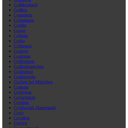
Goldkronach
Golßen
Gommern
Göppingen
Görlitz
Goslar
Gößnitz
Gotha
Göttingen
Grabow
Grafenau
Gräfenberg
Gräfenhainichen
Gräfenthal
Grafenwöhr
Grafing bei München
Gransee
Grebenau
Grebenstein
Greding
Greifswald, Hansestadt
Greiz
Greußen
Greven