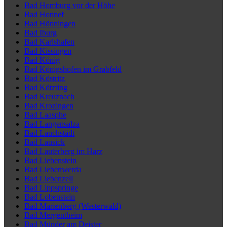
Bad Homburg vor der Höhe
Bad Honnef
Bad Hönningen
Bad Iburg
Bad Karlshafen
Bad Kissingen
Bad König
Bad Königshofen im Grabfeld
Bad Köstritz
Bad Kötzting
Bad Kreuznach
Bad Krozingen
Bad Laasphe
Bad Langensalza
Bad Lauchstädt
Bad Lausick
Bad Lauterberg im Harz
Bad Liebenstein
Bad Liebenwerda
Bad Liebenzell
Bad Lippspringe
Bad Lobenstein
Bad Marienberg (Westerwald)
Bad Mergentheim
Bad Münder am Deister