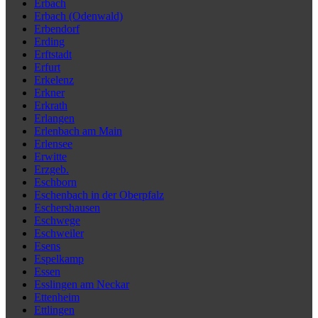
Erbach
Erbach (Odenwald)
Erbendorf
Erding
Erftstadt
Erfurt
Erkelenz
Erkner
Erkrath
Erlangen
Erlenbach am Main
Erlensee
Erwitte
Erzgeb.
Eschborn
Eschenbach in der Oberpfalz
Eschershausen
Eschwege
Eschweiler
Esens
Espelkamp
Essen
Esslingen am Neckar
Ettenheim
Ettlingen