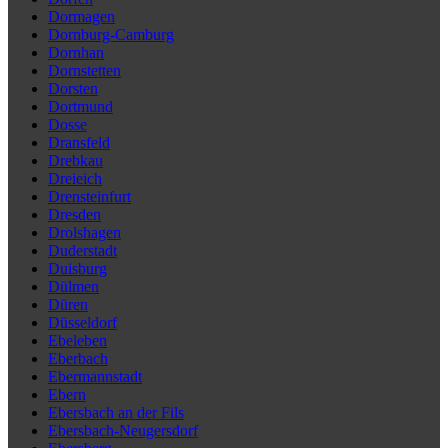
Dormagen
Dornburg-Camburg
Dornhan
Dornstetten
Dorsten
Dortmund
Dosse
Dransfeld
Drebkau
Dreieich
Drensteinfurt
Dresden
Drolshagen
Duderstadt
Duisburg
Dülmen
Düren
Düsseldorf
Ebeleben
Eberbach
Ebermannstadt
Ebern
Ebersbach an der Fils
Ebersbach-Neugersdorf