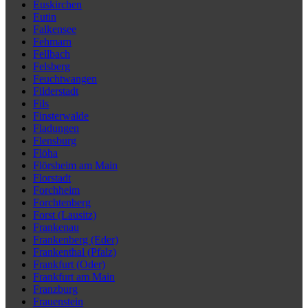
Euskirchen
Eutin
Falkensee
Fehmarn
Fellbach
Felsberg
Feuchtwangen
Filderstadt
Fils
Finsterwalde
Fladungen
Flensburg
Flöha
Flörsheim am Main
Florstadt
Forchheim
Forchtenberg
Forst (Lausitz)
Frankenau
Frankenberg (Eder)
Frankenthal (Pfalz)
Frankfurt (Oder)
Frankfurt am Main
Franzburg
Frauenstein