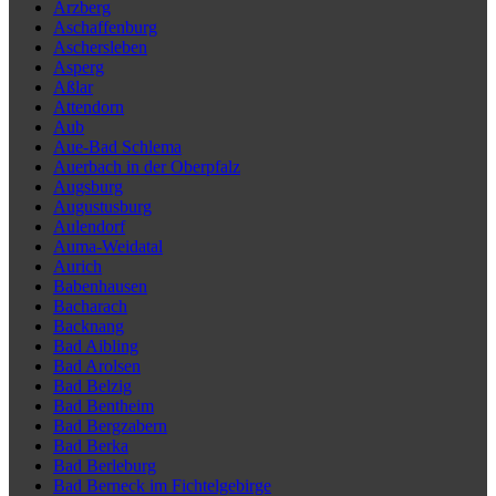
Arzberg
Aschaffenburg
Aschersleben
Asperg
Aßlar
Attendorn
Aub
Aue-Bad Schlema
Auerbach in der Oberpfalz
Augsburg
Augustusburg
Aulendorf
Auma-Weidatal
Aurich
Babenhausen
Bacharach
Backnang
Bad Aibling
Bad Arolsen
Bad Belzig
Bad Bentheim
Bad Bergzabern
Bad Berka
Bad Berleburg
Bad Berneck im Fichtelgebirge