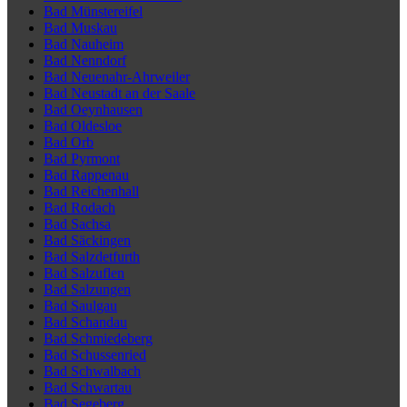
Bad Münstereifel
Bad Muskau
Bad Nauheim
Bad Nenndorf
Bad Neuenahr-Ahrweiler
Bad Neustadt an der Saale
Bad Oeynhausen
Bad Oldesloe
Bad Orb
Bad Pyrmont
Bad Rappenau
Bad Reichenhall
Bad Rodach
Bad Sachsa
Bad Säckingen
Bad Salzdetfurth
Bad Salzuflen
Bad Salzungen
Bad Saulgau
Bad Schandau
Bad Schmiedeberg
Bad Schussenried
Bad Schwalbach
Bad Schwartau
Bad Segeberg