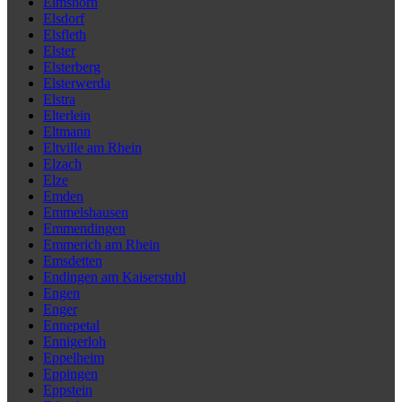
Elmshorn
Elsdorf
Elsfleth
Elster
Elsterberg
Elsterwerda
Elstra
Elterlein
Eltmann
Eltville am Rhein
Elzach
Elze
Emden
Emmelshausen
Emmendingen
Emmerich am Rhein
Emsdetten
Endingen am Kaiserstuhl
Engen
Enger
Ennepetal
Ennigerloh
Eppelheim
Eppingen
Eppstein