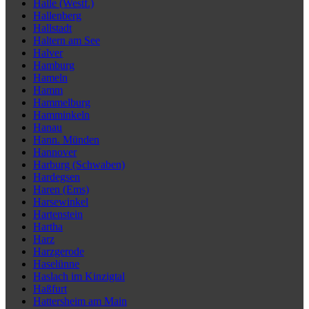
Halle (Westf.)
Hallenberg
Hallstadt
Haltern am See
Halver
Hamburg
Hameln
Hamm
Hammelburg
Hamminkeln
Hanau
Hann. Münden
Hannover
Harburg (Schwaben)
Hardegsen
Haren (Ems)
Harsewinkel
Hartenstein
Hartha
Harz
Harzgerode
Haselünne
Haslach im Kinzigtal
Haßfurt
Hattersheim am Main