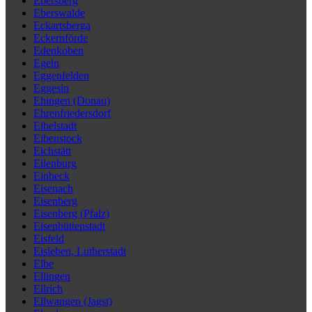
Ebersberg
Eberswalde
Eckartsberga
Eckernförde
Edenkoben
Egeln
Eggenfelden
Eggesin
Ehingen (Donau)
Ehrenfriedersdorf
Eibelstadt
Eibenstock
Eichstätt
Eilenburg
Einbeck
Eisenach
Eisenberg
Eisenberg (Pfalz)
Eisenhüttenstadt
Eisfeld
Eisleben, Lutherstadt
Elbe
Ellingen
Ellrich
Ellwangen (Jagst)