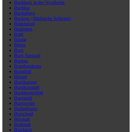
Buchholz in der Nordheide
Buchloe
Bückeburg
Buckow (Märkische Schweiz)
Büdelsdorf
Büdingen
Bühl
Bünde
Büren
Burg
Burg Stargard
Burgau
Burgbernheim
Burgdorf
Bürgel
Burghausen
Burgkunstadt
Burglengenfeld
Burgstädt
Burgwedel
Burladingen
Burscheid
Bürstadt
Buttstädt
Butzbach