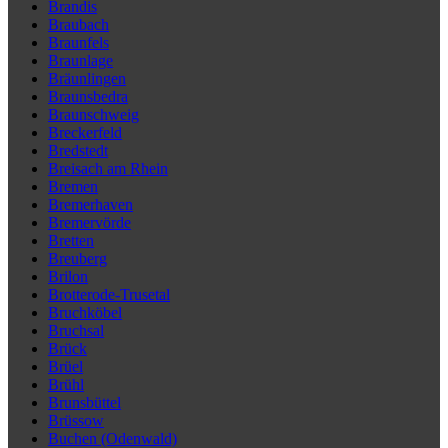
Brandis
Braubach
Braunfels
Braunlage
Bräunlingen
Braunsbedra
Braunschweig
Breckerfeld
Bredstedt
Breisach am Rhein
Bremen
Bremerhaven
Bremervörde
Bretten
Breuberg
Brilon
Brotterode-Trusetal
Bruchköbel
Bruchsal
Brück
Brüel
Brühl
Brunsbüttel
Brüssow
Buchen (Odenwald)