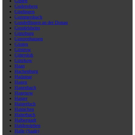
Guben
Gudensberg
Güglingen
Gummersbach
Gundelfingen an der Donau
Gundelsheim
Günzburg
Gunzenhausen
Güsten
Güstrow
Gütersloh
Gützkow
Haan
Hachenburg
Hadamar
Hagen
Hagenbach
Hagenow
Haiger
Haigerloch
Hainichen
Haiterbach
Halberstadt
Haldensleben
Halle (Saale)