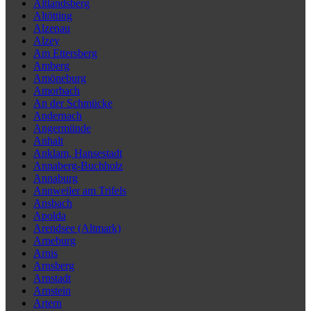
Altlandsberg
Altötting
Alzenau
Alzey
Am Ettersberg
Amberg
Amöneburg
Amorbach
An der Schmücke
Andernach
Angermünde
Anhalt
Anklam, Hansestadt
Annaberg-Buchholz
Annaburg
Annweiler am Trifels
Ansbach
Apolda
Arendsee (Altmark)
Arneburg
Arnis
Arnsberg
Arnstadt
Arnstein
Artern