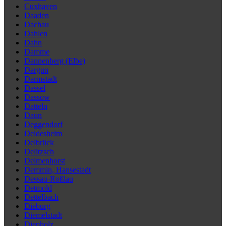
Cuxhaven
Daaden
Dachau
Dahlen
Dahn
Damme
Dannenberg (Elbe)
Dargun
Darmstadt
Dassel
Dassow
Datteln
Daun
Deggendorf
Deidesheim
Delbrück
Delitzsch
Delmenhorst
Demmin, Hansestadt
Dessau-Roßlau
Detmold
Dettelbach
Dieburg
Diemelstadt
Diepholz