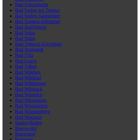
Bad Sobernheim
Bad Soden am Taunus
Bad Soden-Salmünster
Bad Sooden-Allendorf
Bad Staffelstein
Bad Sulza
Bad Sülze
Bad Teinach-Zavelstein
Bad Tennstedt
Bad Tölz
Bad Urach
Bad Vilbel
Bad Waldsee
Bad Wildbad
Bad Wildungen
Bad Wilsnack
Bad Wimpfen
Bad Windsheim
Bad Wörishofen
Bad Wünnenberg
Bad Wurzach
Baden-Baden
Baesweiler
Baiersdorf
Balingen