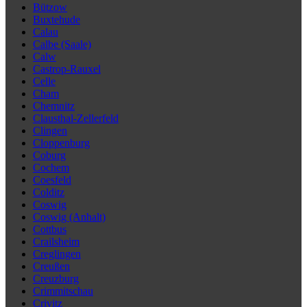
Bützow
Buxtehude
Calau
Calbe (Saale)
Calw
Castrop-Rauxel
Celle
Cham
Chemnitz
Clausthal-Zellerfeld
Clingen
Cloppenburg
Coburg
Cochem
Coesfeld
Colditz
Coswig
Coswig (Anhalt)
Cottbus
Crailsheim
Creglingen
Creußen
Creuzburg
Crimmitschau
Crivitz