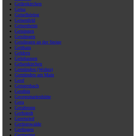
Geilenkirchen
Geisa
Geiselhöring
Geisenfeld
Geisenheim
Geisingen
Geislingen
Geislingen an der Steige
Geithain
Geldern
Gelnhausen
Gelsenkirchen
Gemünden (Wohra)
Gemünden am Main
Genf
Gengenbach
Genthin
Georgsmarienhütte
Gera
Gerabronn
Gerbstedt
Geretsried
Geringswalde
Gerlingen
Germering