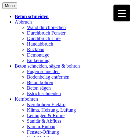
Skip
Menu
to
content
Beton schneiden
Abbruch
Wand durchbrechen
Durchbruch Fenster
Durchbruch Türe
Handabbruch
Rückbau
Demontage
Entkernung
Beton schneiden, sägen & bohren
Fugen schneiden
Bodenbelag entfernen
Beton bohren
Beton sägen
Estrich schneiden
Kernbohren
Kernbohren Elektro
Klima, Heizung, Lüftung
Leitungen & Rohre
Sanitär & Abfluss
Kamin-Einbau
Fenster-Öffnung