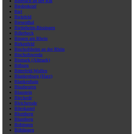
Biberach an der Riß
Biedenkopf
Biel
Bielefeld
Biesenthal
Bietigheim-Bissingen
Billerbeck
Bingen am Rhein
Birkenfeld
Bischofsheim an der Rhön
Bischofswerda
Bismark (Altmark)
Bitburg
Bitterfeld-Wolfen
Blankenburg (Harz)
Blankenhain
Blaubeuren
Blaustein
Bleckede
Bleicherode
Blieskastel
Blomberg
Blumberg
Bobingen
Böblingen