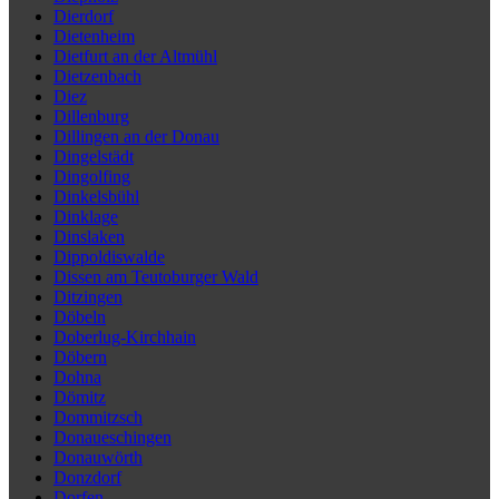
Dierdorf
Dietenheim
Dietfurt an der Altmühl
Dietzenbach
Diez
Dillenburg
Dillingen an der Donau
Dingelstädt
Dingolfing
Dinkelsbühl
Dinklage
Dinslaken
Dippoldiswalde
Dissen am Teutoburger Wald
Ditzingen
Döbeln
Doberlug-Kirchhain
Döbern
Dohna
Dömitz
Dommitzsch
Donaueschingen
Donauwörth
Donzdorf
Dorfen