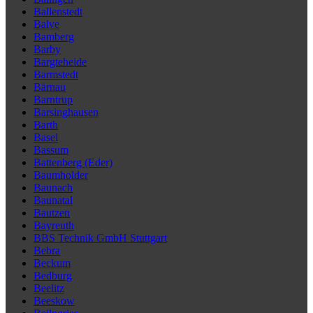
Ballenstedt
Balve
Bamberg
Barby
Bargteheide
Barmstedt
Bärnau
Barntrup
Barsinghausen
Barth
Basel
Bassum
Battenberg (Eder)
Baumholder
Baunach
Baunatal
Bautzen
Bayreuth
BBS Technik GmbH Stuttgart
Bebra
Beckum
Bedburg
Beelitz
Beeskow