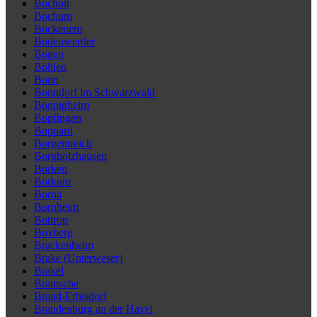
Bocholt
Bochum
Bockenem
Bodenwerder
Bogen
Böhlen
Bonn
Bonndorf im Schwarzwald
Bönnigheim
Bopfingen
Boppard
Borgentreich
Borgholzhausen
Borken
Borkum
Borna
Bornheim
Bottrop
Boxberg
Brackenheim
Brake (Unterweser)
Brakel
Bramsche
Brand-Erbisdorf
Brandenburg an der Havel