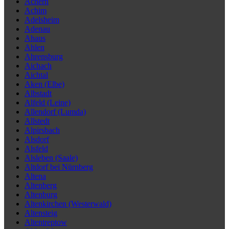
Achern
Achim
Adelsheim
Adenau
Ahaus
Ahlen
Ahrensburg
Aichach
Aichtal
Aken (Elbe)
Albstadt
Alfeld (Leine)
Allendorf (Lumda)
Allstedt
Alpirsbach
Alsdorf
Alsfeld
Alsleben (Saale)
Altdorf bei Nürnberg
Altena
Altenberg
Altenburg
Altenkirchen (Westerwald)
Altensteig
Altentreptow