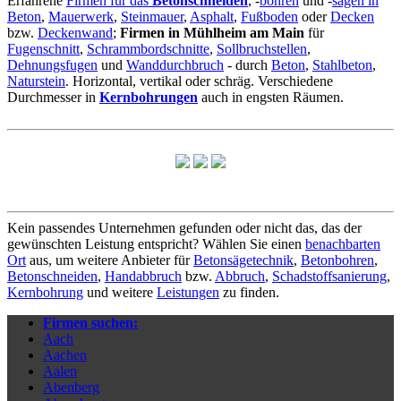
Erfahrene
Firmen für das
Betonschneiden
, -
bohren
und -
sägen in
Beton
,
Mauerwerk
,
Steinmauer
,
Asphalt
,
Fußboden
oder
Decken
bzw.
Deckenwand
;
Firmen in Mühlheim am Main
für
Fugenschnitt
,
Schrammbordschnitte
,
Sollbruchstellen
,
Dehnungsfugen
und
Wanddurchbruch
- durch
Beton
,
Stahlbeton
,
Naturstein
. Horizontal, vertikal oder schräg. Verschiedene
Durchmesser in
Kernbohrungen
auch in engsten Räumen.
Kein passendes Unternehmen gefunden oder nicht das, das der
gewünschten Leistung entspricht? Wählen Sie einen
benachbarten
Ort
aus, um weitere Anbieter für
Betonsägetechnik
,
Betonbohren
,
Betonschneiden
,
Handabbruch
bzw.
Abbruch
,
Schadstoffsanierung
,
Kernbohrung
und weitere
Leistungen
zu finden.
Firmen suchen:
Aach
Aachen
Aalen
Abenberg