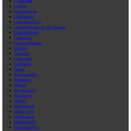
Grünstadt
Guben
Gudensberg
Güglingen
Gummersbach
Gundelfingen an der Donau
Gundelsheim
Günzburg
Gunzenhausen
Güsten
Güstrow
Gütersloh
Gützkow
Haan
Hachenburg
Hadamar
Hagen
Hagenbach
Hagenow
Haiger
Haigerloch
Hainichen
Haiterbach
Halberstadt
Haldensleben