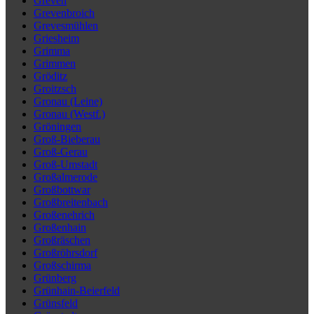
Greven
Grevenbroich
Grevesmühlen
Griesheim
Grimma
Grimmen
Gröditz
Groitzsch
Gronau (Leine)
Gronau (Westf.)
Gröningen
Groß-Bieberau
Groß-Gerau
Groß-Umstadt
Großalmerode
Großbottwar
Großbreitenbach
Großenehrich
Großenhain
Großräschen
Großröhrsdorf
Großschirma
Grünberg
Grünhain-Beierfeld
Grünsfeld