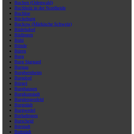
Buchen (Odenwald)
Buchholz in der Nordheide
Buchloe
Bückeburg
Buckow (Märkische Schweiz)
Büdelsdorf
Büdingen
Bühl
Bünde
Büren
Burg
Burg Stargard
Burgau
Burgbernheim
Burgdorf
Bürgel
Burghausen
Burgkunstadt
Burglengenfeld
Burgstädt
Burgwedel
Burladingen
Burscheid
Bürstadt
Buttstädt