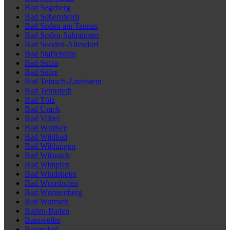
Bad Segeberg
Bad Sobernheim
Bad Soden am Taunus
Bad Soden-Salmünster
Bad Sooden-Allendorf
Bad Staffelstein
Bad Sulza
Bad Sülze
Bad Teinach-Zavelstein
Bad Tennstedt
Bad Tölz
Bad Urach
Bad Vilbel
Bad Waldsee
Bad Wildbad
Bad Wildungen
Bad Wilsnack
Bad Wimpfen
Bad Windsheim
Bad Wörishofen
Bad Wünnenberg
Bad Wurzach
Baden-Baden
Baesweiler
Baiersdorf