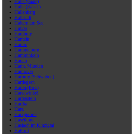
Halle (Saale)
Halle (Westf.)
Hallenberg
Hallstadt
Haltern am See
Halver
Hamburg
Hameln
Hamm
Hammelburg
Hamminkeln
Hanau
Hann. Münden
Hannover
Harburg (Schwaben)
Hardegsen
Haren (Ems)
Harsewinkel
Hartenstein
Hartha
Harz
Harzgerode
Haselünne
Haslach im Kinzigtal
Haßfurt