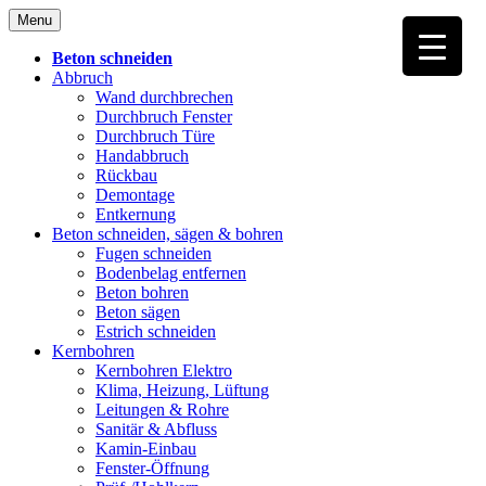
Skip
Menu
to
content
Beton schneiden
Abbruch
Wand durchbrechen
Durchbruch Fenster
Durchbruch Türe
Handabbruch
Rückbau
Demontage
Entkernung
Beton schneiden, sägen & bohren
Fugen schneiden
Bodenbelag entfernen
Beton bohren
Beton sägen
Estrich schneiden
Kernbohren
Kernbohren Elektro
Klima, Heizung, Lüftung
Leitungen & Rohre
Sanitär & Abfluss
Kamin-Einbau
Fenster-Öffnung