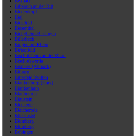
Bexbach
Biberach an der Riß
Biedenkopf
Biel
Bielefeld
Biesenthal
Bietigheim-Bissingen
Billerbeck
Bingen am Rhein
Birkenfeld
Bischofsheim an der Rhön
Bischofswerda
Bismark (Altmark)
Bitburg
Bitterfeld-Wolfen
Blankenburg (Harz)
Blankenhain
Blaubeuren
Blaustein
Bleckede
Bleicherode
Blieskastel
Blomberg
Blumberg
Bobingen