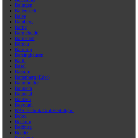
Balingen
Ballenstedt
Balve
Bamberg
Barby
Bargteheide
Barmstedt
Bärnau
Barntrup
Barsinghausen
Barth
Basel
Bassum
Battenberg (Eder)
Baumholder
Baunach
Baunatal
Bautzen
Bayreuth
BBS Technik GmbH Stuttgart
Bebra
Beckum
Bedburg
Beelitz