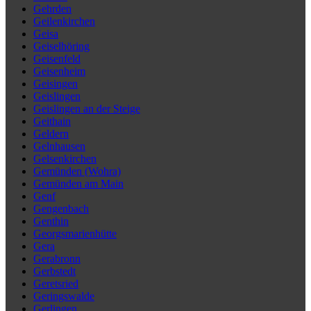
Gehrden
Geilenkirchen
Geisa
Geiselhöring
Geisenfeld
Geisenheim
Geisingen
Geislingen
Geislingen an der Steige
Geithain
Geldern
Gelnhausen
Gelsenkirchen
Gemünden (Wohra)
Gemünden am Main
Genf
Gengenbach
Genthin
Georgsmarienhütte
Gera
Gerabronn
Gerbstedt
Geretsried
Geringswalde
Gerlingen