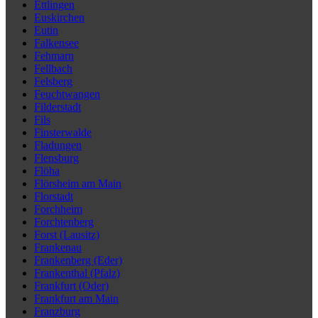
Ettlingen
Euskirchen
Eutin
Falkensee
Fehmarn
Fellbach
Felsberg
Feuchtwangen
Filderstadt
Fils
Finsterwalde
Fladungen
Flensburg
Flöha
Flörsheim am Main
Florstadt
Forchheim
Forchtenberg
Forst (Lausitz)
Frankenau
Frankenberg (Eder)
Frankenthal (Pfalz)
Frankfurt (Oder)
Frankfurt am Main
Franzburg