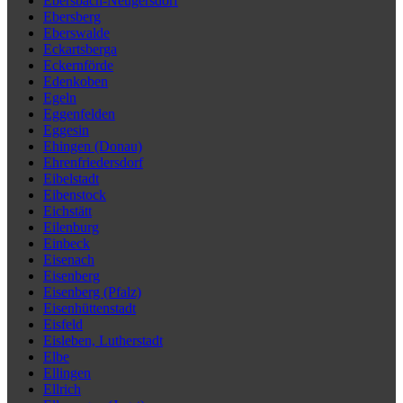
Ebersbach-Neugersdorf
Ebersberg
Eberswalde
Eckartsberga
Eckernförde
Edenkoben
Egeln
Eggenfelden
Eggesin
Ehingen (Donau)
Ehrenfriedersdorf
Eibelstadt
Eibenstock
Eichstätt
Eilenburg
Einbeck
Eisenach
Eisenberg
Eisenberg (Pfalz)
Eisenhüttenstadt
Eisfeld
Eisleben, Lutherstadt
Elbe
Ellingen
Ellrich