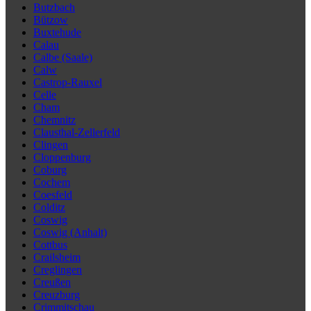
Butzbach
Bützow
Buxtehude
Calau
Calbe (Saale)
Calw
Castrop-Rauxel
Celle
Cham
Chemnitz
Clausthal-Zellerfeld
Clingen
Cloppenburg
Coburg
Cochem
Coesfeld
Colditz
Coswig
Coswig (Anhalt)
Cottbus
Crailsheim
Creglingen
Creußen
Creuzburg
Crimmitschau