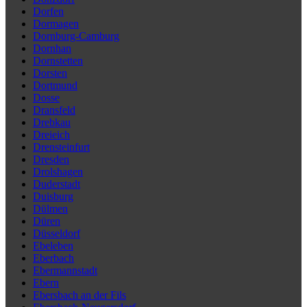
Dorfen
Dormagen
Dornburg-Camburg
Dornhan
Dornstetten
Dorsten
Dortmund
Dosse
Dransfeld
Drebkau
Dreieich
Drensteinfurt
Dresden
Drolshagen
Duderstadt
Duisburg
Dülmen
Düren
Düsseldorf
Ebeleben
Eberbach
Ebermannstadt
Ebern
Ebersbach an der Fils