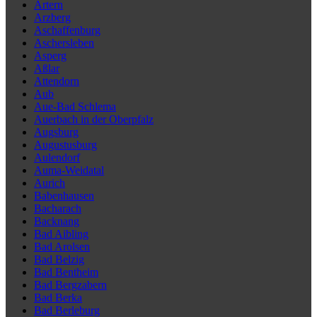
Artern
Arzberg
Aschaffenburg
Aschersleben
Asperg
Aßlar
Attendorn
Aub
Aue-Bad Schlema
Auerbach in der Oberpfalz
Augsburg
Augustusburg
Aulendorf
Auma-Weidatal
Aurich
Babenhausen
Bacharach
Backnang
Bad Aibling
Bad Arolsen
Bad Belzig
Bad Bentheim
Bad Bergzabern
Bad Berka
Bad Berleburg