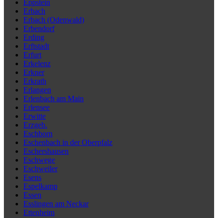
Eppstein
Erbach
Erbach (Odenwald)
Erbendorf
Erding
Erftstadt
Erfurt
Erkelenz
Erkner
Erkrath
Erlangen
Erlenbach am Main
Erlensee
Erwitte
Erzgeb.
Eschborn
Eschenbach in der Oberpfalz
Eschershausen
Eschwege
Eschweiler
Esens
Espelkamp
Essen
Esslingen am Neckar
Ettenheim