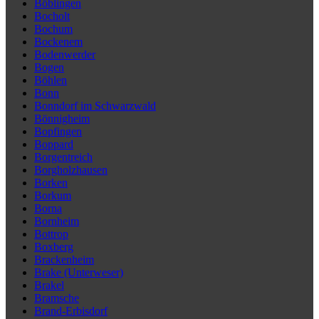
Böblingen
Bocholt
Bochum
Bockenem
Bodenwerder
Bogen
Böhlen
Bonn
Bonndorf im Schwarzwald
Bönnigheim
Bopfingen
Boppard
Borgentreich
Borgholzhausen
Borken
Borkum
Borna
Bornheim
Bottrop
Boxberg
Brackenheim
Brake (Unterweser)
Brakel
Bramsche
Brand-Erbisdorf