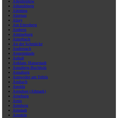
Altentreptow
Altlandsberg
Altötting
Alzenau
Alzey
Am Ettersberg
Amberg
Amöneburg
Amorbach
An der Schmücke
Andernach
Angermünde
Anhalt
Anklam, Hansestadt
Annaberg-Buchholz
Annaburg
Annweiler am Trifels
Ansbach
Apolda
Arendsee (Altmark)
Arneburg
Arnis
Arnsberg
Arnstadt
Arnstein