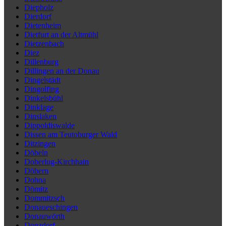
Diepholz
Dierdorf
Dietenheim
Dietfurt an der Altmühl
Dietzenbach
Diez
Dillenburg
Dillingen an der Donau
Dingelstädt
Dingolfing
Dinkelsbühl
Dinklage
Dinslaken
Dippoldiswalde
Dissen am Teutoburger Wald
Ditzingen
Döbeln
Doberlug-Kirchhain
Döbern
Dohna
Dömitz
Dommitzsch
Donaueschingen
Donauwörth
Donzdorf