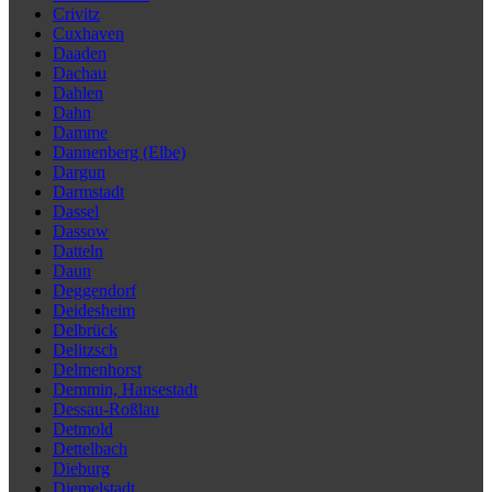
Crivitz
Cuxhaven
Daaden
Dachau
Dahlen
Dahn
Damme
Dannenberg (Elbe)
Dargun
Darmstadt
Dassel
Dassow
Datteln
Daun
Deggendorf
Deidesheim
Delbrück
Delitzsch
Delmenhorst
Demmin, Hansestadt
Dessau-Roßlau
Detmold
Dettelbach
Dieburg
Diemelstadt