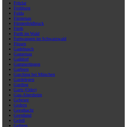
Fritzlar
Frohburg
Fulda
Fürstenau
Fürstenfeldbruck
Fürth
Furth im Wald
Furtwangen im Schwarzwald
Füssen
Gadebusch
Gaggenau
Gaildorf
Gammertingen
Garbsen
Garching bei München
Gardelegen
Garding
Gartz (Oder)
Gau-Algesheim
Gebesee
Gedern
Geesthacht
Geestland
Gefell
Gefrees