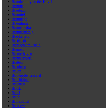
Brandenburg an der Havel
Brandis
Braubach
Braunfels
Braunlage
Bräunlingen
Braunsbedra
Braunschweig
Breckerfeld
Bredstedt
Breisach am Rhein
Bremen
Bremerhaven
Bremervörde
Bretten
Breuberg
Brilon
Brotterode-Trusetal
Bruchköbel
Bruchsal
Brück
Brüel
Brühl
Brunsbüttel
Brüssow