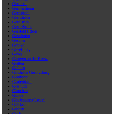
Germering
Germersheim
Gernsbach
Gernsheim
Gerolstein
Gerolzhofen
Gersfeld (Rhön)
Gersthofen
Gescher
Geseke
Gevelsberg
Geyer
Giengen an der Brenz
Gießen
Gifhorn
Ginsheim-Gustavsburg
Gladbeck
Gladenbach
Glashütte
Glauchau
Glinde
Glücksburg (Ostsee)
Glückstadt
Gnoien
Goch