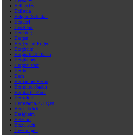
Beeskow
Beilngries
Beilstein
Belgern-Schildau
Bendorf
Bensheim
Berching
Bergen
Bergen auf Rügen
Bergheim
Bergisch Gladbach
Bergkamen
Bergneustadt
Berlin
Bern
Bernau bei Berlin
Bernburg (Saale)
Bernkastel-Kues
Bernsdorf
Bernstadt a. d. Eigen
Bersenbrück
Besigheim
Betzdorf
Betzenstein
Beverungen