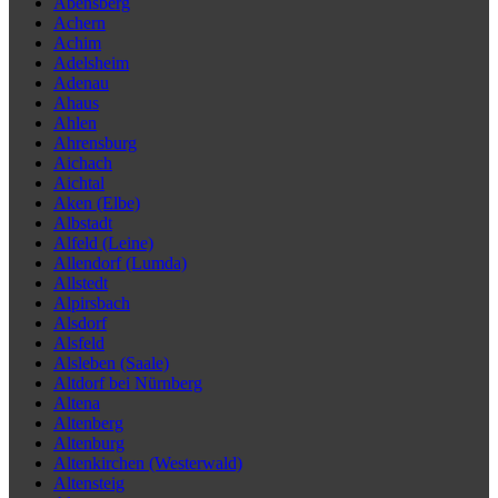
Abensberg
Achern
Achim
Adelsheim
Adenau
Ahaus
Ahlen
Ahrensburg
Aichach
Aichtal
Aken (Elbe)
Albstadt
Alfeld (Leine)
Allendorf (Lumda)
Allstedt
Alpirsbach
Alsdorf
Alsfeld
Alsleben (Saale)
Altdorf bei Nürnberg
Altena
Altenberg
Altenburg
Altenkirchen (Westerwald)
Altensteig