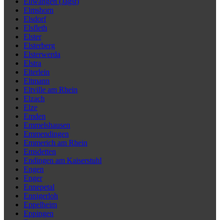
Ellwangen (Jagst)
Elmshorn
Elsdorf
Elsfleth
Elster
Elsterberg
Elsterwerda
Elstra
Elterlein
Eltmann
Eltville am Rhein
Elzach
Elze
Emden
Emmelshausen
Emmendingen
Emmerich am Rhein
Emsdetten
Endingen am Kaiserstuhl
Engen
Enger
Ennepetal
Ennigerloh
Eppelheim
Eppingen