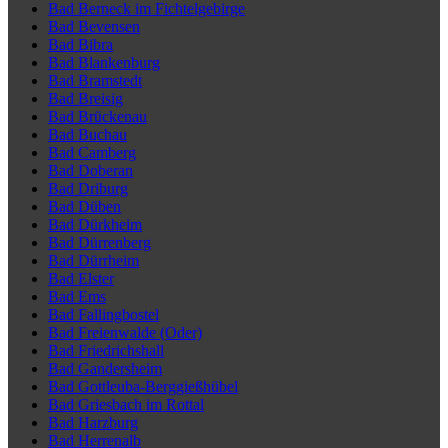
Bad Berneck im Fichtelgebirge
Bad Bevensen
Bad Bibra
Bad Blankenburg
Bad Bramstedt
Bad Breisig
Bad Brückenau
Bad Buchau
Bad Camberg
Bad Doberan
Bad Driburg
Bad Düben
Bad Dürkheim
Bad Dürrenberg
Bad Dürrheim
Bad Elster
Bad Ems
Bad Fallingbostel
Bad Freienwalde (Oder)
Bad Friedrichshall
Bad Gandersheim
Bad Gottleuba-Berggießhübel
Bad Griesbach im Rottal
Bad Harzburg
Bad Herrenalb