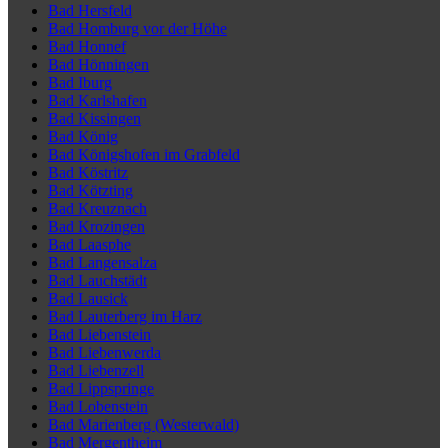
Bad Hersfeld
Bad Homburg vor der Höhe
Bad Honnef
Bad Hönningen
Bad Iburg
Bad Karlshafen
Bad Kissingen
Bad König
Bad Königshofen im Grabfeld
Bad Köstritz
Bad Kötzting
Bad Kreuznach
Bad Krozingen
Bad Laasphe
Bad Langensalza
Bad Lauchstädt
Bad Lausick
Bad Lauterberg im Harz
Bad Liebenstein
Bad Liebenwerda
Bad Liebenzell
Bad Lippspringe
Bad Lobenstein
Bad Marienberg (Westerwald)
Bad Mergentheim