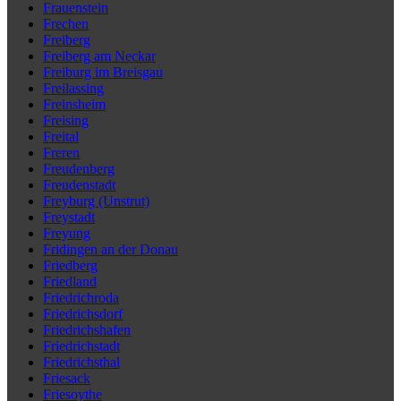
Frauenstein
Frechen
Freiberg
Freiberg am Neckar
Freiburg im Breisgau
Freilassing
Freinsheim
Freising
Freital
Freren
Freudenberg
Freudenstadt
Freyburg (Unstrut)
Freystadt
Freyung
Fridingen an der Donau
Friedberg
Friedland
Friedrichroda
Friedrichsdorf
Friedrichshafen
Friedrichstadt
Friedrichsthal
Friesack
Friesoythe