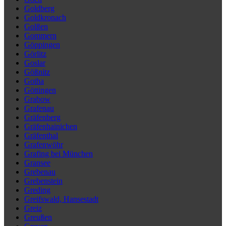
Goldberg
Goldkronach
Golßen
Gommern
Göppingen
Görlitz
Goslar
Gößnitz
Gotha
Göttingen
Grabow
Grafenau
Gräfenberg
Gräfenhainichen
Gräfenthal
Grafenwöhr
Grafing bei München
Gransee
Grebenau
Grebenstein
Greding
Greifswald, Hansestadt
Greiz
Greußen