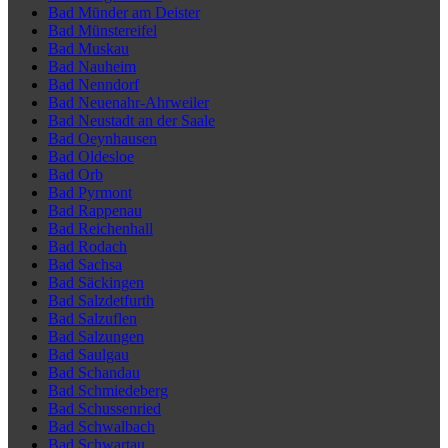
Bad Münder am Deister
Bad Münstereifel
Bad Muskau
Bad Nauheim
Bad Nenndorf
Bad Neuenahr-Ahrweiler
Bad Neustadt an der Saale
Bad Oeynhausen
Bad Oldesloe
Bad Orb
Bad Pyrmont
Bad Rappenau
Bad Reichenhall
Bad Rodach
Bad Sachsa
Bad Säckingen
Bad Salzdetfurth
Bad Salzuflen
Bad Salzungen
Bad Saulgau
Bad Schandau
Bad Schmiedeberg
Bad Schussenried
Bad Schwalbach
Bad Schwartau