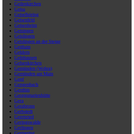
Geilenkirchen
Geisa
Geiselhöring
Geisenfeld
Geisenheim
Geisingen
Geislingen
Geislingen an der Steige
Geithain
Geldern
Gelnhausen
Gelsenkirchen
Gemünden (Wohra)
Gemünden am Main
Genf
Gengenbach
Genthin
Georgsmarienhütte
Gera
Gerabronn
Gerbstedt
Geretsried
Geringswalde
Gerlingen
Germering