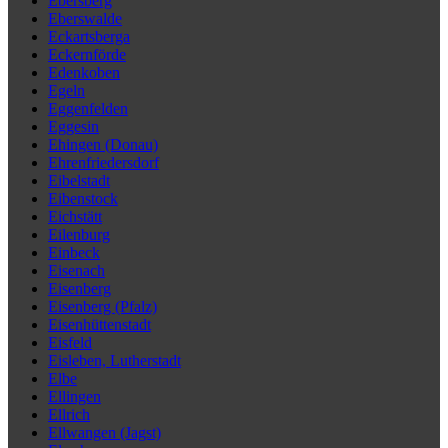
Ebersberg
Eberswalde
Eckartsberga
Eckernförde
Edenkoben
Egeln
Eggenfelden
Eggesin
Ehingen (Donau)
Ehrenfriedersdorf
Eibelstadt
Eibenstock
Eichstätt
Eilenburg
Einbeck
Eisenach
Eisenberg
Eisenberg (Pfalz)
Eisenhüttenstadt
Eisfeld
Eisleben, Lutherstadt
Elbe
Ellingen
Ellrich
Ellwangen (Jagst)