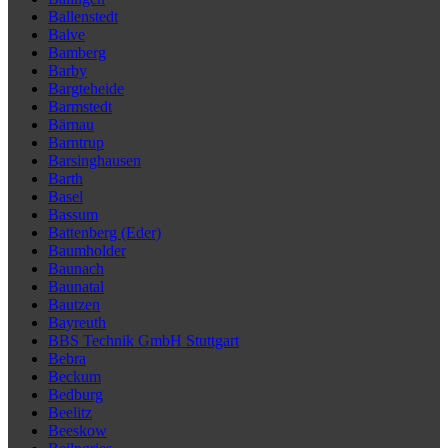
Ballenstedt
Balve
Bamberg
Barby
Bargteheide
Barmstedt
Bärnau
Barntrup
Barsinghausen
Barth
Basel
Bassum
Battenberg (Eder)
Baumholder
Baunach
Baunatal
Bautzen
Bayreuth
BBS Technik GmbH Stuttgart
Bebra
Beckum
Bedburg
Beelitz
Beeskow