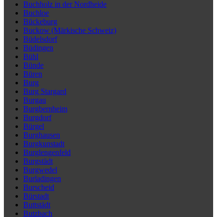
Buchholz in der Nordheide
Buchloe
Bückeburg
Buckow (Märkische Schweiz)
Büdelsdorf
Büdingen
Bühl
Bünde
Büren
Burg
Burg Stargard
Burgau
Burgbernheim
Burgdorf
Bürgel
Burghausen
Burgkunstadt
Burglengenfeld
Burgstädt
Burgwedel
Burladingen
Burscheid
Bürstadt
Buttstädt
Butzbach