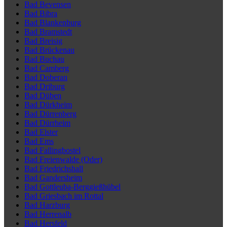
Bad Bevensen
Bad Bibra
Bad Blankenburg
Bad Bramstedt
Bad Breisig
Bad Brückenau
Bad Buchau
Bad Camberg
Bad Doberan
Bad Driburg
Bad Düben
Bad Dürkheim
Bad Dürrenberg
Bad Dürrheim
Bad Elster
Bad Ems
Bad Fallingbostel
Bad Freienwalde (Oder)
Bad Friedrichshall
Bad Gandersheim
Bad Gottleuba-Berggießhübel
Bad Griesbach im Rottal
Bad Harzburg
Bad Herrenalb
Bad Hersfeld