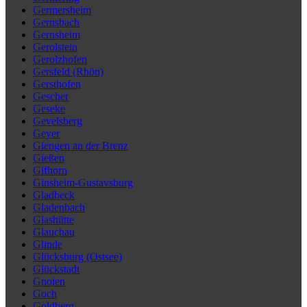
Germersheim
Gernsbach
Gernsheim
Gerolstein
Gerolzhofen
Gersfeld (Rhön)
Gersthofen
Gescher
Geseke
Gevelsberg
Geyer
Giengen an der Brenz
Gießen
Gifhorn
Ginsheim-Gustavsburg
Gladbeck
Gladenbach
Glashütte
Glauchau
Glinde
Glücksburg (Ostsee)
Glückstadt
Gnoien
Goch
Goldberg