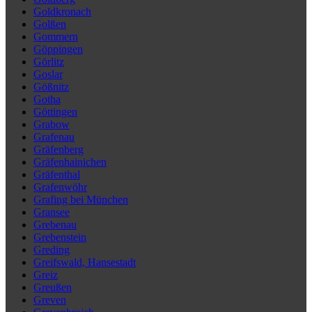
Goldkronach
Golßen
Gommern
Göppingen
Görlitz
Goslar
Gößnitz
Gotha
Göttingen
Grabow
Grafenau
Gräfenberg
Gräfenhainichen
Gräfenthal
Grafenwöhr
Grafing bei München
Gransee
Grebenau
Grebenstein
Greding
Greifswald, Hansestadt
Greiz
Greußen
Greven