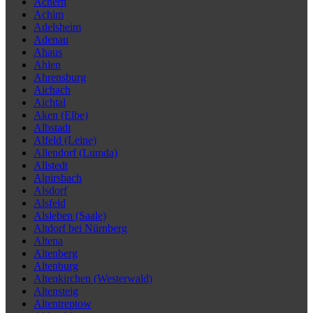
Achern
Achim
Adelsheim
Adenau
Ahaus
Ahlen
Ahrensburg
Aichach
Aichtal
Aken (Elbe)
Albstadt
Alfeld (Leine)
Allendorf (Lumda)
Allstedt
Alpirsbach
Alsdorf
Alsfeld
Alsleben (Saale)
Altdorf bei Nürnberg
Altena
Altenberg
Altenburg
Altenkirchen (Westerwald)
Altensteig
Altentreptow