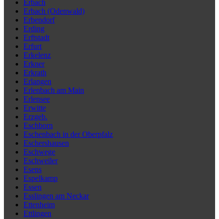
Erbach
Erbach (Odenwald)
Erbendorf
Erding
Erftstadt
Erfurt
Erkelenz
Erkner
Erkrath
Erlangen
Erlenbach am Main
Erlensee
Erwitte
Erzgeb.
Eschborn
Eschenbach in der Oberpfalz
Eschershausen
Eschwege
Eschweiler
Esens
Espelkamp
Essen
Esslingen am Neckar
Ettenheim
Ettlingen