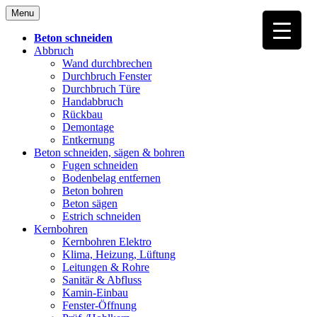
Skip
Menu
to
content
Beton schneiden
Abbruch
Wand durchbrechen
Durchbruch Fenster
Durchbruch Türe
Handabbruch
Rückbau
Demontage
Entkernung
Beton schneiden, sägen & bohren
Fugen schneiden
Bodenbelag entfernen
Beton bohren
Beton sägen
Estrich schneiden
Kernbohren
Kernbohren Elektro
Klima, Heizung, Lüftung
Leitungen & Rohre
Sanitär & Abfluss
Kamin-Einbau
Fenster-Öffnung