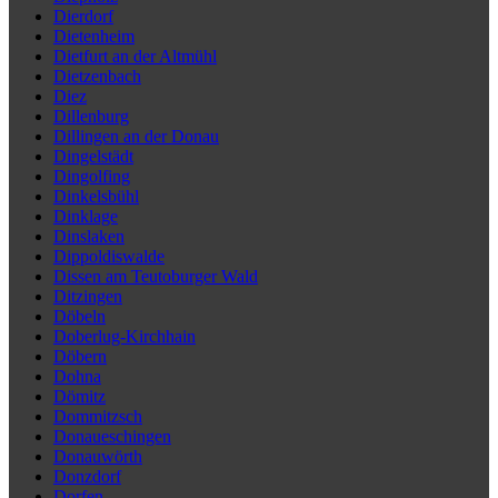
Dierdorf
Dietenheim
Dietfurt an der Altmühl
Dietzenbach
Diez
Dillenburg
Dillingen an der Donau
Dingelstädt
Dingolfing
Dinkelsbühl
Dinklage
Dinslaken
Dippoldiswalde
Dissen am Teutoburger Wald
Ditzingen
Döbeln
Doberlug-Kirchhain
Döbern
Dohna
Dömitz
Dommitzsch
Donaueschingen
Donauwörth
Donzdorf
Dorfen