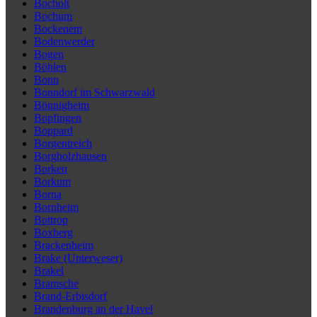
Bocholt
Bochum
Bockenem
Bodenwerder
Bogen
Böhlen
Bonn
Bonndorf im Schwarzwald
Bönnigheim
Bopfingen
Boppard
Borgentreich
Borgholzhausen
Borken
Borkum
Borna
Bornheim
Bottrop
Boxberg
Brackenheim
Brake (Unterweser)
Brakel
Bramsche
Brand-Erbisdorf
Brandenburg an der Havel