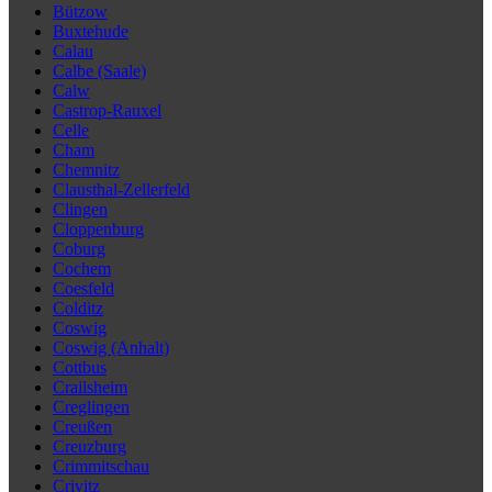
Bützow
Buxtehude
Calau
Calbe (Saale)
Calw
Castrop-Rauxel
Celle
Cham
Chemnitz
Clausthal-Zellerfeld
Clingen
Cloppenburg
Coburg
Cochem
Coesfeld
Colditz
Coswig
Coswig (Anhalt)
Cottbus
Crailsheim
Creglingen
Creußen
Creuzburg
Crimmitschau
Crivitz