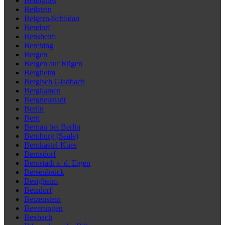
Beilngries
Beilstein
Belgern-Schildau
Bendorf
Bensheim
Berching
Bergen
Bergen auf Rügen
Bergheim
Bergisch Gladbach
Bergkamen
Bergneustadt
Berlin
Bern
Bernau bei Berlin
Bernburg (Saale)
Bernkastel-Kues
Bernsdorf
Bernstadt a. d. Eigen
Bersenbrück
Besigheim
Betzdorf
Betzenstein
Beverungen
Bexbach