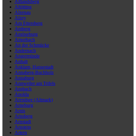
Altlandsberg
Altötting
Alzenau
Alzey
Am Ettersberg
Amberg
Amöneburg
Amorbach
An der Schmücke
Andernach
Angermünde
Anhalt
Anklam, Hansestadt
Annaberg-Buchholz
Annaburg
Annweiler am Trifels
Ansbach
Apolda
Arendsee (Altmark)
Arneburg
Arnis
Arnsberg
Arnstadt
Arnstein
Artern