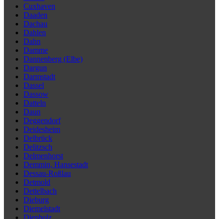
Cuxhaven
Daaden
Dachau
Dahlen
Dahn
Damme
Dannenberg (Elbe)
Dargun
Darmstadt
Dassel
Dassow
Datteln
Daun
Deggendorf
Deidesheim
Delbrück
Delitzsch
Delmenhorst
Demmin, Hansestadt
Dessau-Roßlau
Detmold
Dettelbach
Dieburg
Diemelstadt
Diepholz