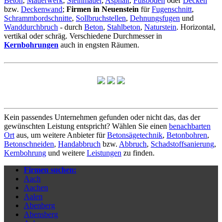
Beton
,
Mauerwerk
,
Steinmauer
,
Asphalt
,
Fußboden
oder
Decken
bzw.
Deckenwand
;
Firmen in Neuenstein
für
Fugenschnitt
,
Schrammbordschnitte
,
Sollbruchstellen
,
Dehnungsfugen
und
Wanddurchbruch
- durch
Beton
,
Stahlbeton
,
Naturstein
. Horizontal,
vertikal oder schräg. Verschiedene Durchmesser in
Kernbohrungen
auch in engsten Räumen.
Kein passendes Unternehmen gefunden oder nicht das, das der
gewünschten Leistung entspricht? Wählen Sie einen
benachbarten
Ort
aus, um weitere Anbieter für
Betonsägetechnik
,
Betonbohren
,
Betonschneiden
,
Handabbruch
bzw.
Abbruch
,
Schadstoffsanierung
,
Kernbohrung
und weitere
Leistungen
zu finden.
Firmen suchen:
Aach
Aachen
Aalen
Abenberg
Abensberg