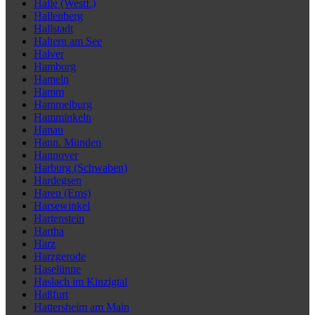
Halle (Westf.)
Hallenberg
Hallstadt
Haltern am See
Halver
Hamburg
Hameln
Hamm
Hammelburg
Hamminkeln
Hanau
Hann. Münden
Hannover
Harburg (Schwaben)
Hardegsen
Haren (Ems)
Harsewinkel
Hartenstein
Hartha
Harz
Harzgerode
Haselünne
Haslach im Kinzigtal
Haßfurt
Hattersheim am Main