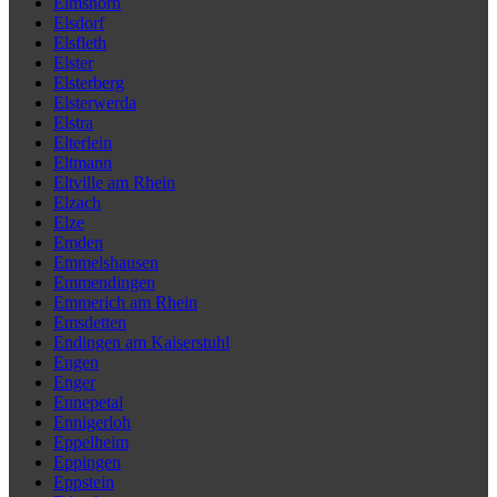
Elmshorn
Elsdorf
Elsfleth
Elster
Elsterberg
Elsterwerda
Elstra
Elterlein
Eltmann
Eltville am Rhein
Elzach
Elze
Emden
Emmelshausen
Emmendingen
Emmerich am Rhein
Emsdetten
Endingen am Kaiserstuhl
Engen
Enger
Ennepetal
Ennigerloh
Eppelheim
Eppingen
Eppstein