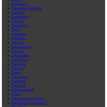
Dormagen
Dornburg-Camburg
Dornhan
Dornstetten
Dorsten
Dortmund
Dosse
Dransfeld
Drebkau
Dreieich
Drensteinfurt
Dresden
Drolshagen
Duderstadt
Duisburg
Dülmen
Düren
Düsseldorf
Ebeleben
Eberbach
Ebermannstadt
Ebern
Ebersbach an der Fils
Ebersbach-Neugersdorf