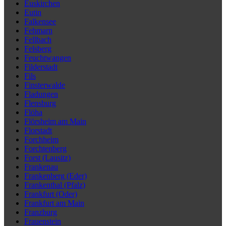
Euskirchen
Eutin
Falkensee
Fehmarn
Fellbach
Felsberg
Feuchtwangen
Filderstadt
Fils
Finsterwalde
Fladungen
Flensburg
Flöha
Flörsheim am Main
Florstadt
Forchheim
Forchtenberg
Forst (Lausitz)
Frankenau
Frankenberg (Eder)
Frankenthal (Pfalz)
Frankfurt (Oder)
Frankfurt am Main
Franzburg
Frauenstein