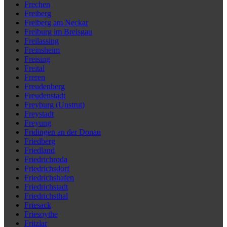
Frechen
Freiberg
Freiberg am Neckar
Freiburg im Breisgau
Freilassing
Freinsheim
Freising
Freital
Freren
Freudenberg
Freudenstadt
Freyburg (Unstrut)
Freystadt
Freyung
Fridingen an der Donau
Friedberg
Friedland
Friedrichroda
Friedrichsdorf
Friedrichshafen
Friedrichstadt
Friedrichsthal
Friesack
Friesoythe
Fritzlar