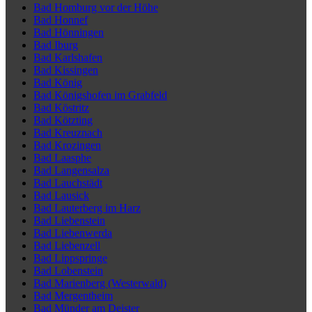
Bad Homburg vor der Höhe
Bad Honnef
Bad Hönningen
Bad Iburg
Bad Karlshafen
Bad Kissingen
Bad König
Bad Königshofen im Grabfeld
Bad Köstritz
Bad Kötzting
Bad Kreuznach
Bad Krozingen
Bad Laasphe
Bad Langensalza
Bad Lauchstädt
Bad Lausick
Bad Lauterberg im Harz
Bad Liebenstein
Bad Liebenwerda
Bad Liebenzell
Bad Lippspringe
Bad Lobenstein
Bad Marienberg (Westerwald)
Bad Mergentheim
Bad Münder am Deister