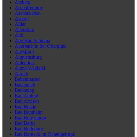
Arzberg
Aschaffenburg
Aschersleben
Asperg
Aßlar
Attendorn
Aub
Aue-Bad Schlema
Auerbach in der Oberpfalz
Augsburg
Augustusburg
Aulendorf
Auma-Weidatal
Aurich
Babenhausen
Bacharach
Backnang
Bad Aibling
Bad Arolsen
Bad Belzig
Bad Bentheim
Bad Bergzabern
Bad Berka
Bad Berleburg
Bad Berneck im Fichtelgebirge