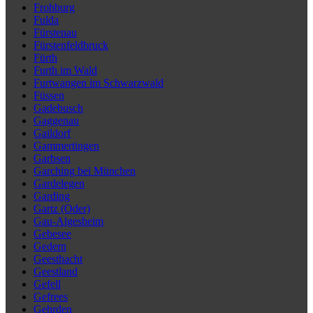
Frohburg
Fulda
Fürstenau
Fürstenfeldbruck
Fürth
Furth im Wald
Furtwangen im Schwarzwald
Füssen
Gadebusch
Gaggenau
Gaildorf
Gammertingen
Garbsen
Garching bei München
Gardelegen
Garding
Gartz (Oder)
Gau-Algesheim
Gebesee
Gedern
Geesthacht
Geestland
Gefell
Gefrees
Gehrden