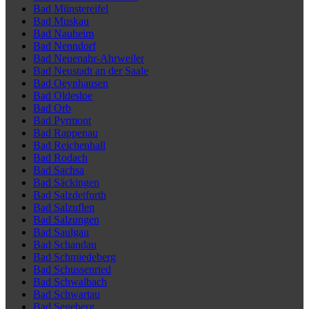
Bad Münstereifel
Bad Muskau
Bad Nauheim
Bad Nenndorf
Bad Neuenahr-Ahrweiler
Bad Neustadt an der Saale
Bad Oeynhausen
Bad Oldesloe
Bad Orb
Bad Pyrmont
Bad Rappenau
Bad Reichenhall
Bad Rodach
Bad Sachsa
Bad Säckingen
Bad Salzdetfurth
Bad Salzuflen
Bad Salzungen
Bad Saulgau
Bad Schandau
Bad Schmiedeberg
Bad Schussenried
Bad Schwalbach
Bad Schwartau
Bad Segeberg