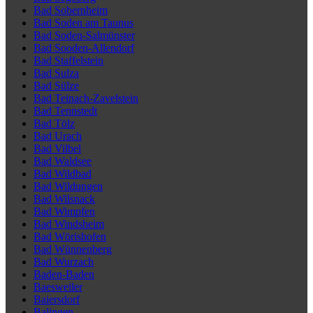
Bad Sobernheim
Bad Soden am Taunus
Bad Soden-Salmünster
Bad Sooden-Allendorf
Bad Staffelstein
Bad Sulza
Bad Sülze
Bad Teinach-Zavelstein
Bad Tennstedt
Bad Tölz
Bad Urach
Bad Vilbel
Bad Waldsee
Bad Wildbad
Bad Wildungen
Bad Wilsnack
Bad Wimpfen
Bad Windsheim
Bad Wörishofen
Bad Wünnenberg
Bad Wurzach
Baden-Baden
Baesweiler
Baiersdorf
Balingen