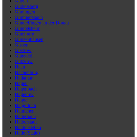
Guben
Gudensberg
Güglingen
Gummersbach
Gundelfingen an der Donau
Gundelsheim
Günzburg
Gunzenhausen
Güsten
Güstrow
Gütersloh
Gützkow
Haan
Hachenburg
Hadamar
Hagen
Hagenbach
Hagenow
Haiger
Haigerloch
Hainichen
Haiterbach
Halberstadt
Haldensleben
Halle (Saale)