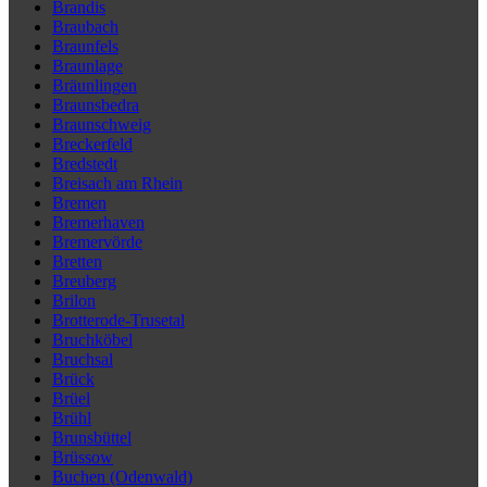
Brandis
Braubach
Braunfels
Braunlage
Bräunlingen
Braunsbedra
Braunschweig
Breckerfeld
Bredstedt
Breisach am Rhein
Bremen
Bremerhaven
Bremervörde
Bretten
Breuberg
Brilon
Brotterode-Trusetal
Bruchköbel
Bruchsal
Brück
Brüel
Brühl
Brunsbüttel
Brüssow
Buchen (Odenwald)