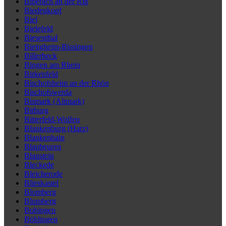
Biberach an der Riß
Biedenkopf
Biel
Bielefeld
Biesenthal
Bietigheim-Bissingen
Billerbeck
Bingen am Rhein
Birkenfeld
Bischofsheim an der Rhön
Bischofswerda
Bismark (Altmark)
Bitburg
Bitterfeld-Wolfen
Blankenburg (Harz)
Blankenhain
Blaubeuren
Blaustein
Bleckede
Bleicherode
Blieskastel
Blomberg
Blumberg
Bobingen
Böblingen