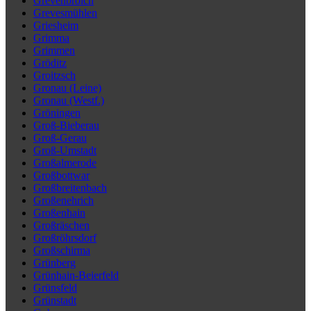
Grevenbroich
Grevesmühlen
Griesheim
Grimma
Grimmen
Gröditz
Groitzsch
Gronau (Leine)
Gronau (Westf.)
Gröningen
Groß-Bieberau
Groß-Gerau
Groß-Umstadt
Großalmerode
Großbottwar
Großbreitenbach
Großenehrich
Großenhain
Großräschen
Großröhrsdorf
Großschirma
Grünberg
Grünhain-Beierfeld
Grünsfeld
Grünstadt