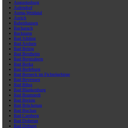
Augustusburg
Aulendorf
Auma-Weidatal
Aurich
Babenhausen
Bacharach
Backnang
Bad Aibling
Bad Arolsen
Bad Belzig
Bad Bentheim
Bad Bergzabern
Bad Berka
Bad Berleburg
Bad Berneck im Fichtelgebirge
Bad Bevensen
Bad Bibra
Bad Blankenburg
Bad Bramstedt
Bad Breisig
Bad Brückenau
Bad Buchau
Bad Camberg
Bad Doberan
Bad Driburg