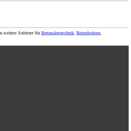
m weitere Anbieter für
Betonsägetechnik
,
Betonbohren
,