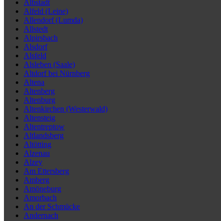
Albstadt
Alfeld (Leine)
Allendorf (Lumda)
Allstedt
Alpirsbach
Alsdorf
Alsfeld
Alsleben (Saale)
Altdorf bei Nürnberg
Altena
Altenberg
Altenburg
Altenkirchen (Westerwald)
Altensteig
Altentreptow
Altlandsberg
Altötting
Alzenau
Alzey
Am Ettersberg
Amberg
Amöneburg
Amorbach
An der Schmücke
Andernach