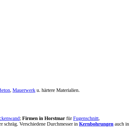
Beton
,
Mauerwerk
u. härtere Materialien.
ckenwand
;
Firmen in Horstmar
für
Fugenschnitt
,
oder schräg. Verschiedene Durchmesser in
Kernbohrungen
auch in