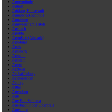
Angermünde
Anhalt
Anklam, Hansestadt
Annaberg-Buchholz
Annaburg
Annweiler am Trifels
Ansbach
Apolda
Arendsee (Altmark)
Arneburg
Arnis
Arnsberg
Arnstadt
Arnstein
Artern
Arzberg
Aschaffenburg
Aschersleben
Asperg
Aßlar
Attendorn
Aub
Aue-Bad Schlema
Auerbach in der Oberpfalz
Augsburg