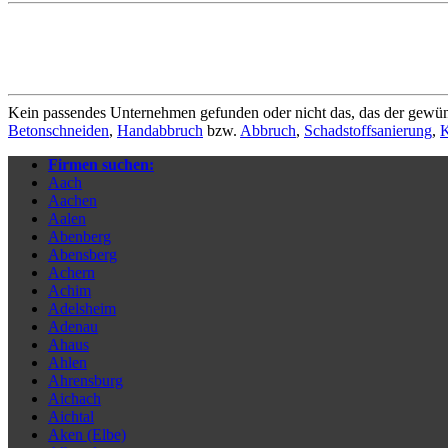
Kein passendes Unternehmen gefunden oder nicht das, das der gewün
Betonschneiden
,
Handabbruch
bzw.
Abbruch
,
Schadstoffsanierung
,
K
Firmen suchen:
Aach
Aachen
Aalen
Abenberg
Abensberg
Achern
Achim
Adelsheim
Adenau
Ahaus
Ahlen
Ahrensburg
Aichach
Aichtal
Aken (Elbe)