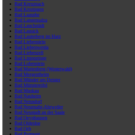
Bad Kreuznach
Bad Krozingen
Bad Laasphe
Bad Langensalza
Bad Lauchstädt
Bad Lausick
Bad Lauterberg im Harz
Bad Liebenstein
Bad Liebenwerda
Bad Liebenzell
Bad Lippspringe
Bad Lobenstein
Bad Marienberg (Westerwald)
Bad Mergentheim
Bad Münder am Deister
Bad Münstereifel
Bad Muskau
Bad Nauheim
Bad Nenndorf
Bad Neuenahr-Ahrweiler
Bad Neustadt an der Saale
Bad Oeynhausen
Bad Oldesloe
Bad Orb
Bad Pyrmont