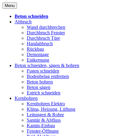
Skip
Menu
to
content
Beton schneiden
Abbruch
Wand durchbrechen
Durchbruch Fenster
Durchbruch Türe
Handabbruch
Rückbau
Demontage
Entkernung
Beton schneiden, sägen & bohren
Fugen schneiden
Bodenbelag entfernen
Beton bohren
Beton sägen
Estrich schneiden
Kernbohren
Kernbohren Elektro
Klima, Heizung, Lüftung
Leitungen & Rohre
Sanitär & Abfluss
Kamin-Einbau
Fenster-Öffnung