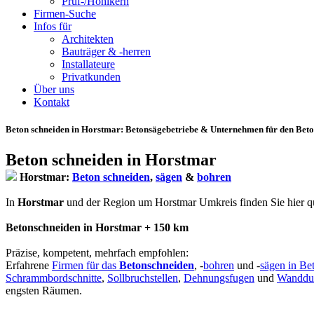
Prüf-/Hohlkern
Firmen-Suche
Infos für
Architekten
Bauträger & -herren
Installateure
Privatkunden
Über uns
Kontakt
Beton schneiden in Horstmar
: Betonsägebetriebe & Unternehmen für den Beto
Beton schneiden in Horstmar
Horstmar:
Beton schneiden
,
sägen
&
bohren
In
Horstmar
und der Region um Horstmar Umkreis finden Sie hier quali
Betonschneiden in Horstmar + 150 km
Präzise, kompetent, mehrfach empfohlen:
Erfahrene
Firmen für das
Betonschneiden
, -
bohren
und -
sägen in Be
Schrammbordschnitte
,
Sollbruchstellen
,
Dehnungsfugen
und
Wanddu
engsten Räumen.