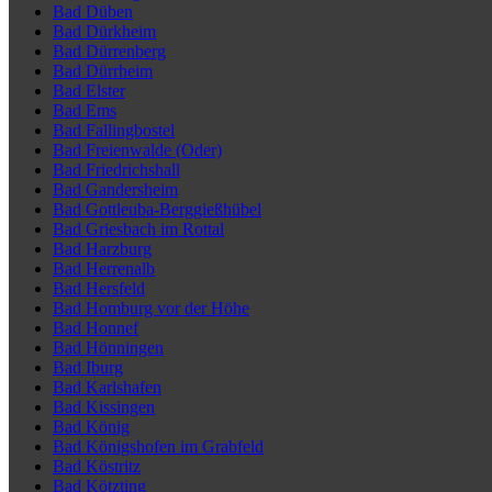
Bad Düben
Bad Dürkheim
Bad Dürrenberg
Bad Dürrheim
Bad Elster
Bad Ems
Bad Fallingbostel
Bad Freienwalde (Oder)
Bad Friedrichshall
Bad Gandersheim
Bad Gottleuba-Berggießhübel
Bad Griesbach im Rottal
Bad Harzburg
Bad Herrenalb
Bad Hersfeld
Bad Homburg vor der Höhe
Bad Honnef
Bad Hönningen
Bad Iburg
Bad Karlshafen
Bad Kissingen
Bad König
Bad Königshofen im Grabfeld
Bad Köstritz
Bad Kötzting