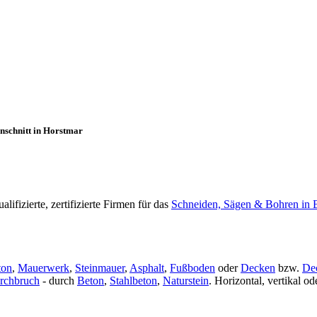
nschnitt in Horstmar
fizierte, zertifizierte Firmen für das
Schneiden, Sägen & Bohren in 
ton
,
Mauerwerk
,
Steinmauer
,
Asphalt
,
Fußboden
oder
Decken
bzw.
De
rchbruch
- durch
Beton
,
Stahlbeton
,
Naturstein
. Horizontal, vertikal 