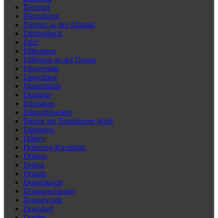
Dierdorf
Dietenheim
Dietfurt an der Altmühl
Dietzenbach
Diez
Dillenburg
Dillingen an der Donau
Dingelstädt
Dingolfing
Dinkelsbühl
Dinklage
Dinslaken
Dippoldiswalde
Dissen am Teutoburger Wald
Ditzingen
Döbeln
Doberlug-Kirchhain
Döbern
Dohna
Dömitz
Dommitzsch
Donaueschingen
Donauwörth
Donzdorf
Dorfen