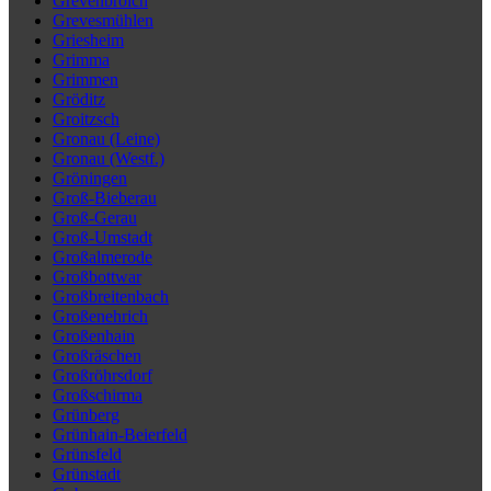
Grevenbroich
Grevesmühlen
Griesheim
Grimma
Grimmen
Gröditz
Groitzsch
Gronau (Leine)
Gronau (Westf.)
Gröningen
Groß-Bieberau
Groß-Gerau
Groß-Umstadt
Großalmerode
Großbottwar
Großbreitenbach
Großenehrich
Großenhain
Großräschen
Großröhrsdorf
Großschirma
Grünberg
Grünhain-Beierfeld
Grünsfeld
Grünstadt