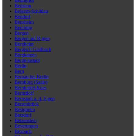
Beilngries
Beilstein
Belgern-Schildau
Bendorf
Bensheim
Berching
Bergen
Bergen auf Rügen
Bergheim
Bergisch Gladbach
Bergkamen
Bergneustadt
Berlin
Bern
Bernau bei Berlin
Bernburg (Saale)
Bernkastel-Kues
Bernsdorf
Bernstadt a. d. Eigen
Bersenbrück
Besigheim
Betzdorf
Betzenstein
Beverungen
Bexbach