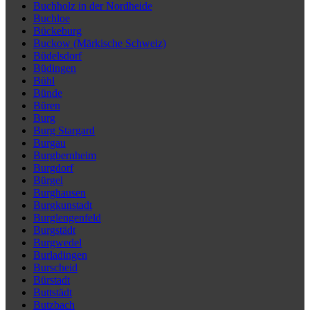
Buchholz in der Nordheide
Buchloe
Bückeburg
Buckow (Märkische Schweiz)
Büdelsdorf
Büdingen
Bühl
Bünde
Büren
Burg
Burg Stargard
Burgau
Burgbernheim
Burgdorf
Bürgel
Burghausen
Burgkunstadt
Burglengenfeld
Burgstädt
Burgwedel
Burladingen
Burscheid
Bürstadt
Buttstädt
Butzbach