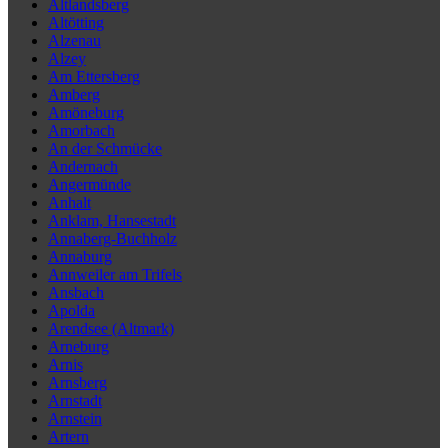
Altlandsberg
Altötting
Alzenau
Alzey
Am Ettersberg
Amberg
Amöneburg
Amorbach
An der Schmücke
Andernach
Angermünde
Anhalt
Anklam, Hansestadt
Annaberg-Buchholz
Annaburg
Annweiler am Trifels
Ansbach
Apolda
Arendsee (Altmark)
Arneburg
Arnis
Arnsberg
Arnstadt
Arnstein
Artern