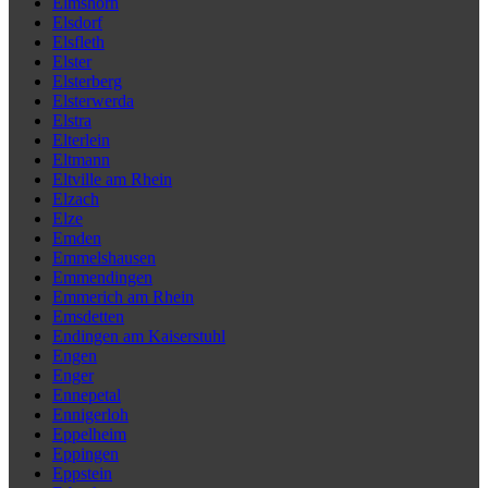
Elmshorn
Elsdorf
Elsfleth
Elster
Elsterberg
Elsterwerda
Elstra
Elterlein
Eltmann
Eltville am Rhein
Elzach
Elze
Emden
Emmelshausen
Emmendingen
Emmerich am Rhein
Emsdetten
Endingen am Kaiserstuhl
Engen
Enger
Ennepetal
Ennigerloh
Eppelheim
Eppingen
Eppstein