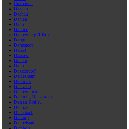
Cuxhaven
Daaden
Dachau
Dahlen
Dahn
Damme
Dannenberg (Elbe)
Dargun
Darmstadt
Dassel
Dassow
Datteln
Daun
Deggendorf
Deidesheim
Delbrück
Delitzsch
Delmenhorst
Demmin, Hansestadt
Dessau-Roßlau
Detmold
Dettelbach
Dieburg
Diemelstadt
Diepholz