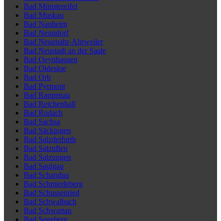
Bad Münstereifel
Bad Muskau
Bad Nauheim
Bad Nenndorf
Bad Neuenahr-Ahrweiler
Bad Neustadt an der Saale
Bad Oeynhausen
Bad Oldesloe
Bad Orb
Bad Pyrmont
Bad Rappenau
Bad Reichenhall
Bad Rodach
Bad Sachsa
Bad Säckingen
Bad Salzdetfurth
Bad Salzuflen
Bad Salzungen
Bad Saulgau
Bad Schandau
Bad Schmiedeberg
Bad Schussenried
Bad Schwalbach
Bad Schwartau
Bad Segeberg