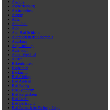
Arzberg
Aschaffenburg
Aschersleben
Asperg
Aßlar
Attendorn
Aub
Aue-Bad Schlema
Auerbach in der Oberpfalz
Augsburg
Augustusburg
Aulendorf
Auma-Weidatal
Aurich
Babenhausen
Bacharach
Backnang
Bad Aibling
Bad Arolsen
Bad Belzig
Bad Bentheim
Bad Bergzabern
Bad Berka
Bad Berleburg
Bad Berneck im Fichtelgebirge