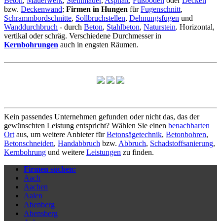
Beton
,
Mauerwerk
,
Steinmauer
,
Asphalt
,
Fußboden
oder
Decken
bzw.
Deckenwand
;
Firmen in Hungen
für
Fugenschnitt
,
Schrammbordschnitte
,
Sollbruchstellen
,
Dehnungsfugen
und
Wanddurchbruch
- durch
Beton
,
Stahlbeton
,
Naturstein
. Horizontal,
vertikal oder schräg. Verschiedene Durchmesser in
Kernbohrungen
auch in engsten Räumen.
Kein passendes Unternehmen gefunden oder nicht das, das der
gewünschten Leistung entspricht? Wählen Sie einen
benachbarten
Ort
aus, um weitere Anbieter für
Betonsägetechnik
,
Betonbohren
,
Betonschneiden
,
Handabbruch
bzw.
Abbruch
,
Schadstoffsanierung
,
Kernbohrung
und weitere
Leistungen
zu finden.
Firmen suchen:
Aach
Aachen
Aalen
Abenberg
Abensberg