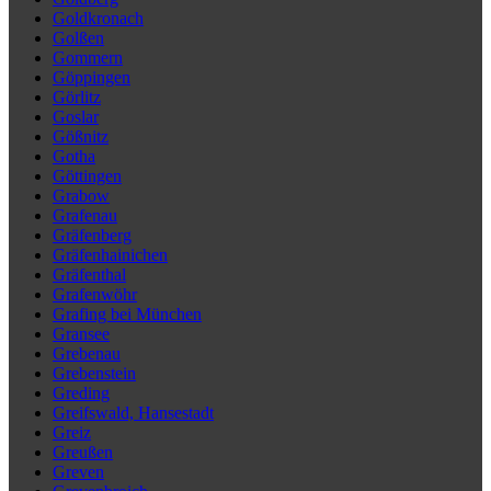
Goldkronach
Golßen
Gommern
Göppingen
Görlitz
Goslar
Gößnitz
Gotha
Göttingen
Grabow
Grafenau
Gräfenberg
Gräfenhainichen
Gräfenthal
Grafenwöhr
Grafing bei München
Gransee
Grebenau
Grebenstein
Greding
Greifswald, Hansestadt
Greiz
Greußen
Greven