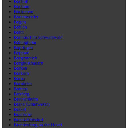
Bocholt
Bochum
Bockenem
Bodenwerder
Bogen
Böhlen
Bonn
Bonndorf im Schwarzwald
Bönnigheim
Bopfingen
Boppard
Borgentreich
Borgholzhausen
Borken
Borkum
Borna
Bornheim
Bottrop
Boxberg
Brackenheim
Brake (Unterweser)
Brakel
Bramsche
Brand-Erbisdorf
Brandenburg an der Havel