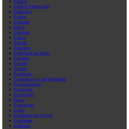
Erbach
Erbach (Odenwald)
Erbendorf
Erding
Erftstadt
Erfurt
Erkelenz
Erkner
Erkrath
Erlangen
Erlenbach am Main
Erlensee
Erwitte
Erzgeb.
Eschborn
Eschenbach in der Oberpfalz
Eschershausen
Eschwege
Eschweiler
Esens
Espelkamp
Essen
Esslingen am Neckar
Ettenheim
Ettlingen