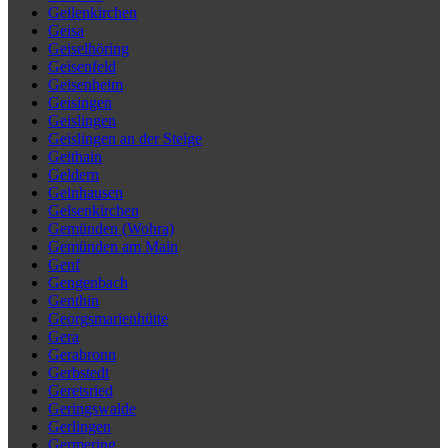
Geilenkirchen
Geisa
Geiselhöring
Geisenfeld
Geisenheim
Geisingen
Geislingen
Geislingen an der Steige
Geithain
Geldern
Gelnhausen
Gelsenkirchen
Gemünden (Wohra)
Gemünden am Main
Genf
Gengenbach
Genthin
Georgsmarienhütte
Gera
Gerabronn
Gerbstedt
Geretsried
Geringswalde
Gerlingen
Germering