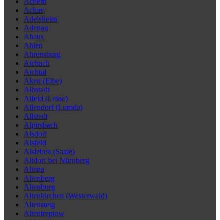
Achern
Achim
Adelsheim
Adenau
Ahaus
Ahlen
Ahrensburg
Aichach
Aichtal
Aken (Elbe)
Albstadt
Alfeld (Leine)
Allendorf (Lumda)
Allstedt
Alpirsbach
Alsdorf
Alsfeld
Alsleben (Saale)
Altdorf bei Nürnberg
Altena
Altenberg
Altenburg
Altenkirchen (Westerwald)
Altensteig
Altentreptow