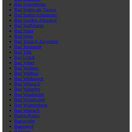
Bad Sobernheim
Bad Soden am Taunus
Bad Soden-Salmünster
Bad Sooden-Allendorf
Bad Staffelstein
Bad Sulza
Bad Sülze
Bad Teinach-Zavelstein
Bad Tennstedt
Bad Tölz
Bad Urach
Bad Vilbel
Bad Waldsee
Bad Wildbad
Bad Wildungen
Bad Wilsnack
Bad Wimpfen
Bad Windsheim
Bad Wörishofen
Bad Wünnenberg
Bad Wurzach
Baden-Baden
Baesweiler
Baiersdorf
Balingen