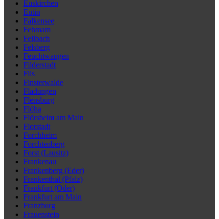
Euskirchen
Eutin
Falkensee
Fehmarn
Fellbach
Felsberg
Feuchtwangen
Filderstadt
Fils
Finsterwalde
Fladungen
Flensburg
Flöha
Flörsheim am Main
Florstadt
Forchheim
Forchtenberg
Forst (Lausitz)
Frankenau
Frankenberg (Eder)
Frankenthal (Pfalz)
Frankfurt (Oder)
Frankfurt am Main
Franzburg
Frauenstein