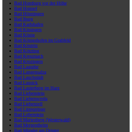
Bad Homburg vor der Höhe
Bad Honnef
Bad Hönningen
Bad Iburg
Bad Karlshafen
Bad Kissingen
Bad König
Bad Königshofen im Grabfeld
Bad Köstritz
Bad Kötzting
Bad Kreuznach
Bad Krozingen
Bad Laasphe
Bad Langensalza
Bad Lauchstädt
Bad Lausick
Bad Lauterberg im Harz
Bad Liebenstein
Bad Liebenwerda
Bad Liebenzell
Bad Lippspringe
Bad Lobenstein
Bad Marienberg (Westerwald)
Bad Mergentheim
Bad Münder am Deister