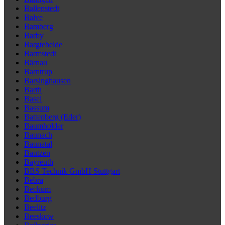
Ballenstedt
Balve
Bamberg
Barby
Bargteheide
Barmstedt
Bärnau
Barntrup
Barsinghausen
Barth
Basel
Bassum
Battenberg (Eder)
Baumholder
Baunach
Baunatal
Bautzen
Bayreuth
BBS Technik GmbH Stuttgart
Bebra
Beckum
Bedburg
Beelitz
Beeskow