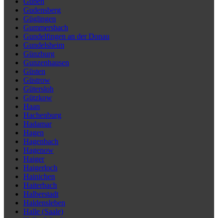
Guben
Gudensberg
Güglingen
Gummersbach
Gundelfingen an der Donau
Gundelsheim
Günzburg
Gunzenhausen
Güsten
Güstrow
Gütersloh
Gützkow
Haan
Hachenburg
Hadamar
Hagen
Hagenbach
Hagenow
Haiger
Haigerloch
Hainichen
Haiterbach
Halberstadt
Haldensleben
Halle (Saale)