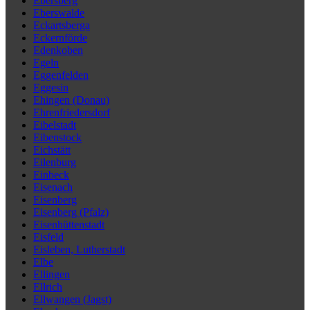
Ebersberg
Eberswalde
Eckartsberga
Eckernförde
Edenkoben
Egeln
Eggenfelden
Eggesin
Ehingen (Donau)
Ehrenfriedersdorf
Eibelstadt
Eibenstock
Eichstätt
Eilenburg
Einbeck
Eisenach
Eisenberg
Eisenberg (Pfalz)
Eisenhüttenstadt
Eisfeld
Eisleben, Lutherstadt
Elbe
Ellingen
Ellrich
Ellwangen (Jagst)