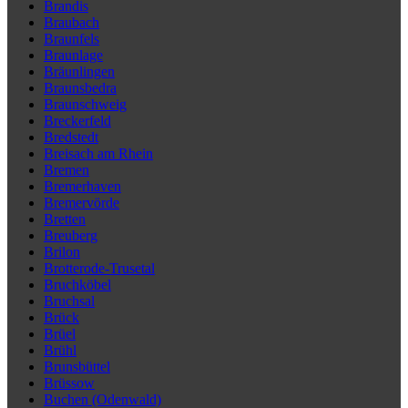
Brandis
Braubach
Braunfels
Braunlage
Bräunlingen
Braunsbedra
Braunschweig
Breckerfeld
Bredstedt
Breisach am Rhein
Bremen
Bremerhaven
Bremervörde
Bretten
Breuberg
Brilon
Brotterode-Trusetal
Bruchköbel
Bruchsal
Brück
Brüel
Brühl
Brunsbüttel
Brüssow
Buchen (Odenwald)