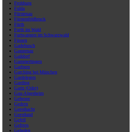
Frohburg
Fulda
Fürstenau
Fürstenfeldbruck
Fürth
Furth im Wald
Furtwangen im Schwarzwald
Füssen
Gadebusch
Gaggenau
Gaildorf
Gammertingen
Garbsen
Garching bei München
Gardelegen
Garding
Gartz (Oder)
Gau-Algesheim
Gebesee
Gedern
Geesthacht
Geestland
Gefell
Gefrees
Gehrden