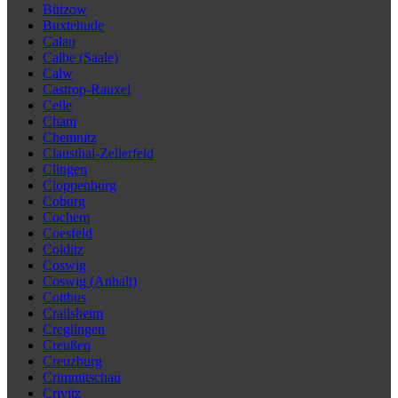
Bützow
Buxtehude
Calau
Calbe (Saale)
Calw
Castrop-Rauxel
Celle
Cham
Chemnitz
Clausthal-Zellerfeld
Clingen
Cloppenburg
Coburg
Cochem
Coesfeld
Colditz
Coswig
Coswig (Anhalt)
Cottbus
Crailsheim
Creglingen
Creußen
Creuzburg
Crimmitschau
Crivitz