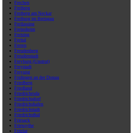
Frechen
Freiberg
Freiberg am Neckar
Freiburg im Breisgau
Freilassing
Freinsheim
Freising
Freital
Freren
Freudenberg
Freudenstadt
Freyburg (Unstrut)
Freystadt
Freyung
Fridingen an der Donau
Friedberg
Friedland
Friedrichroda
Friedrichsdorf
Friedrichshafen
Friedrichstadt
Friedrichsthal
Friesack
Friesoythe
Fritzlar