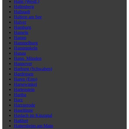
Halle (Westf.)
Hallenberg
Hallstadt
Haltern am See
Halver
Hamburg
Hameln
Hamm
Hammelburg
Hamminkeln
Hanau
Hann. Münden
Hannover
Harburg (Schwaben)
Hardegsen
Haren (Ems)
Harsewinkel
Hartenstein
Hartha
Harz
Harzgerode
Haselünne
Haslach im Kinzigtal
Haßfurt
Hattersheim am Main