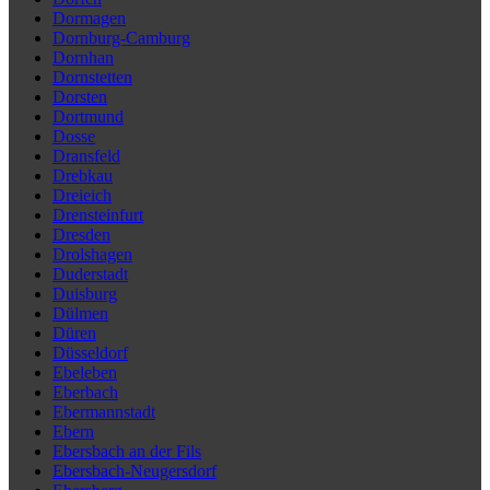
Dormagen
Dornburg-Camburg
Dornhan
Dornstetten
Dorsten
Dortmund
Dosse
Dransfeld
Drebkau
Dreieich
Drensteinfurt
Dresden
Drolshagen
Duderstadt
Duisburg
Dülmen
Düren
Düsseldorf
Ebeleben
Eberbach
Ebermannstadt
Ebern
Ebersbach an der Fils
Ebersbach-Neugersdorf