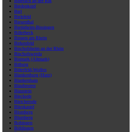
Biberach an der Riß
Biedenkopf
Biel
Bielefeld
Biesenthal
Bietigheim-Bissingen
Billerbeck
Bingen am Rhein
Birkenfeld
Bischofsheim an der Rhön
Bischofswerda
Bismark (Altmark)
Bitburg
Bitterfeld-Wolfen
Blankenburg (Harz)
Blankenhain
Blaubeuren
Blaustein
Bleckede
Bleicherode
Blieskastel
Blomberg
Blumberg
Bobingen
Böblingen