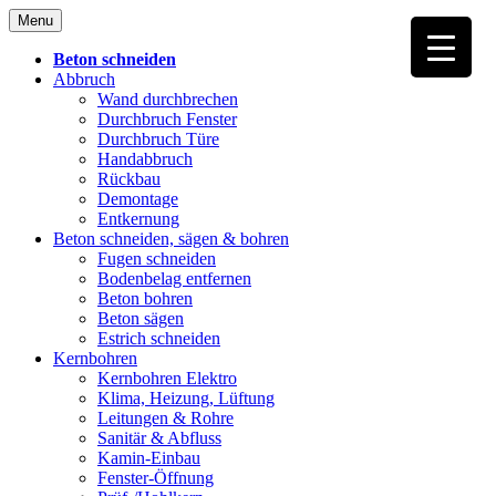
Skip
Menu
to
content
Beton schneiden
Abbruch
Wand durchbrechen
Durchbruch Fenster
Durchbruch Türe
Handabbruch
Rückbau
Demontage
Entkernung
Beton schneiden, sägen & bohren
Fugen schneiden
Bodenbelag entfernen
Beton bohren
Beton sägen
Estrich schneiden
Kernbohren
Kernbohren Elektro
Klima, Heizung, Lüftung
Leitungen & Rohre
Sanitär & Abfluss
Kamin-Einbau
Fenster-Öffnung