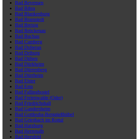
Bad Bevensen
Bad Bibra
Bad Blankenburg
Bad Bramstedt
Bad Breisig
Bad Brückenau
Bad Buchau
Bad Camberg
Bad Doberan
Bad Driburg
Bad Düben
Bad Dürkheim
Bad Dürrenberg
Bad Dürrheim
Bad Elster
Bad Ems
Bad Fallingbostel
Bad Freienwalde (Oder)
Bad Friedrichshall
Bad Gandersheim
Bad Gottleuba-Berggießhübel
Bad Griesbach im Rottal
Bad Harzburg
Bad Herrenalb
Bad Hersfeld