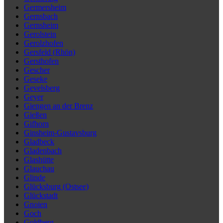
Germersheim
Gernsbach
Gernsheim
Gerolstein
Gerolzhofen
Gersfeld (Rhön)
Gersthofen
Gescher
Geseke
Gevelsberg
Geyer
Giengen an der Brenz
Gießen
Gifhorn
Ginsheim-Gustavsburg
Gladbeck
Gladenbach
Glashütte
Glauchau
Glinde
Glücksburg (Ostsee)
Glückstadt
Gnoien
Goch
Goldberg