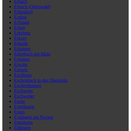
Erbach
Erbach (Odenwald)
Erbendorf
Erding
Erftstadt
Erfurt
Erkelenz
Erkner
Erkrath
Erlangen
Erlenbach am Main
Erlensee
Erwitte
Erzgeb.
Eschborn
Eschenbach in der Oberpfalz
Eschershausen
Eschwege
Eschweiler
Esens
Espelkamp
Essen
Esslingen am Neckar
Ettenheim
Ettlingen