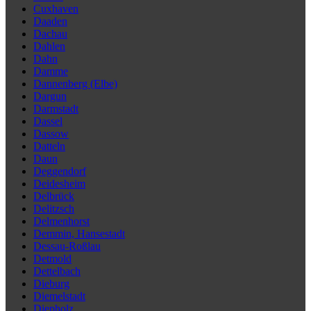
Cuxhaven
Daaden
Dachau
Dahlen
Dahn
Damme
Dannenberg (Elbe)
Dargun
Darmstadt
Dassel
Dassow
Datteln
Daun
Deggendorf
Deidesheim
Delbrück
Delitzsch
Delmenhorst
Demmin, Hansestadt
Dessau-Roßlau
Detmold
Dettelbach
Dieburg
Diemelstadt
Diepholz