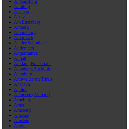
Altlandsberg
Altötting
Alzenau
Alzey
Am Ettersberg
Amberg
Amöneburg
Amorbach
An der Schmücke
Andernach
Angermünde
Anhalt
Anklam, Hansestadt
Annaberg-Buchholz
Annaburg
Annweiler am Trifels
Ansbach
Apolda
Arendsee (Altmark)
Arneburg
Arnis
Arnsberg
Arnstadt
Arnstein
Artern