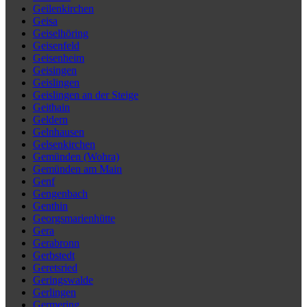
Geilenkirchen
Geisa
Geiselhöring
Geisenfeld
Geisenheim
Geisingen
Geislingen
Geislingen an der Steige
Geithain
Geldern
Gelnhausen
Gelsenkirchen
Gemünden (Wohra)
Gemünden am Main
Genf
Gengenbach
Genthin
Georgsmarienhütte
Gera
Gerabronn
Gerbstedt
Geretsried
Geringswalde
Gerlingen
Germering