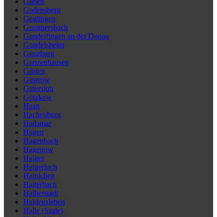
Guben
Gudensberg
Güglingen
Gummersbach
Gundelfingen an der Donau
Gundelsheim
Günzburg
Gunzenhausen
Güsten
Güstrow
Gütersloh
Gützkow
Haan
Hachenburg
Hadamar
Hagen
Hagenbach
Hagenow
Haiger
Haigerloch
Hainichen
Haiterbach
Halberstadt
Haldensleben
Halle (Saale)