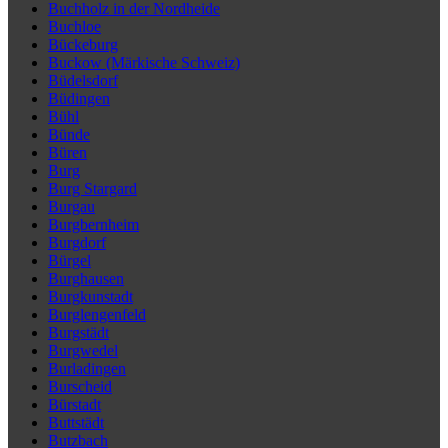
Buchholz in der Nordheide
Buchloe
Bückeburg
Buckow (Märkische Schweiz)
Büdelsdorf
Büdingen
Bühl
Bünde
Büren
Burg
Burg Stargard
Burgau
Burgbernheim
Burgdorf
Bürgel
Burghausen
Burgkunstadt
Burglengenfeld
Burgstädt
Burgwedel
Burladingen
Burscheid
Bürstadt
Buttstädt
Butzbach