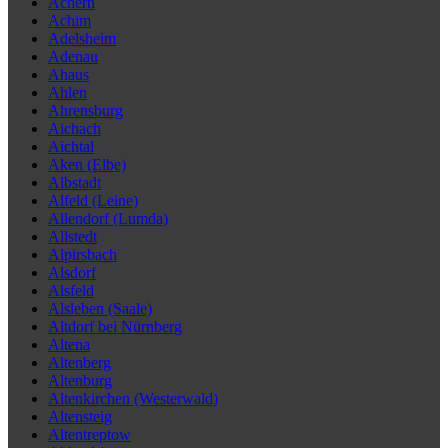
Achern
Achim
Adelsheim
Adenau
Ahaus
Ahlen
Ahrensburg
Aichach
Aichtal
Aken (Elbe)
Albstadt
Alfeld (Leine)
Allendorf (Lumda)
Allstedt
Alpirsbach
Alsdorf
Alsfeld
Alsleben (Saale)
Altdorf bei Nürnberg
Altena
Altenberg
Altenburg
Altenkirchen (Westerwald)
Altensteig
Altentreptow