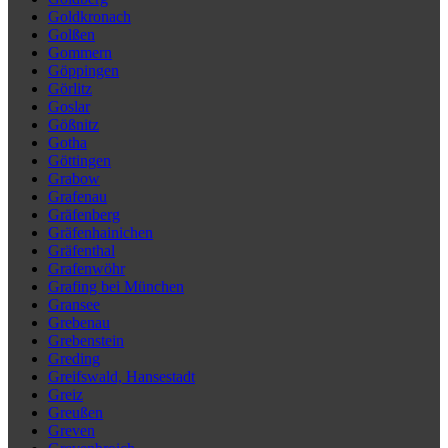
Goldkronach
Golßen
Gommern
Göppingen
Görlitz
Goslar
Gößnitz
Gotha
Göttingen
Grabow
Grafenau
Gräfenberg
Gräfenhainichen
Gräfenthal
Grafenwöhr
Grafing bei München
Gransee
Grebenau
Grebenstein
Greding
Greifswald, Hansestadt
Greiz
Greußen
Greven