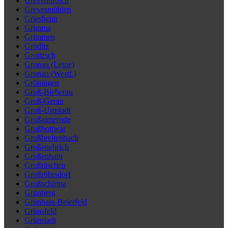
Grevenbroich
Grevesmühlen
Griesheim
Grimma
Grimmen
Gröditz
Groitzsch
Gronau (Leine)
Gronau (Westf.)
Gröningen
Groß-Bieberau
Groß-Gerau
Groß-Umstadt
Großalmerode
Großbottwar
Großbreitenbach
Großenehrich
Großenhain
Großräschen
Großröhrsdorf
Großschirma
Grünberg
Grünhain-Beierfeld
Grünsfeld
Grünstadt