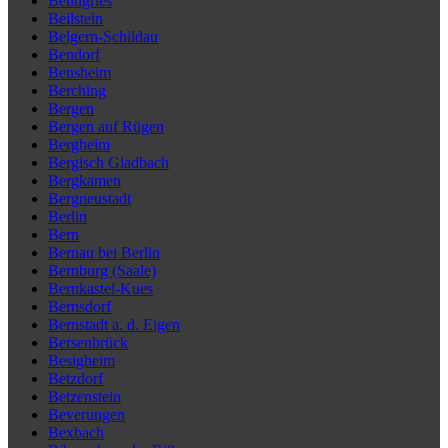
Beilngries
Beilstein
Belgern-Schildau
Bendorf
Bensheim
Berching
Bergen
Bergen auf Rügen
Bergheim
Bergisch Gladbach
Bergkamen
Bergneustadt
Berlin
Bern
Bernau bei Berlin
Bernburg (Saale)
Bernkastel-Kues
Bernsdorf
Bernstadt a. d. Eigen
Bersenbrück
Besigheim
Betzdorf
Betzenstein
Beverungen
Bexbach