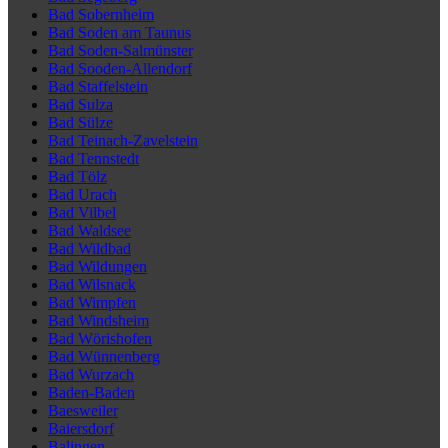
Bad Sobernheim
Bad Soden am Taunus
Bad Soden-Salmünster
Bad Sooden-Allendorf
Bad Staffelstein
Bad Sulza
Bad Sülze
Bad Teinach-Zavelstein
Bad Tennstedt
Bad Tölz
Bad Urach
Bad Vilbel
Bad Waldsee
Bad Wildbad
Bad Wildungen
Bad Wilsnack
Bad Wimpfen
Bad Windsheim
Bad Wörishofen
Bad Wünnenberg
Bad Wurzach
Baden-Baden
Baesweiler
Baiersdorf
Balingen