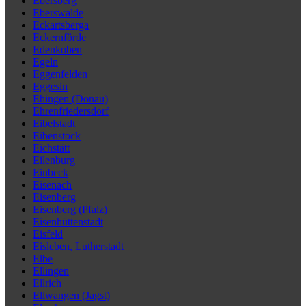
Ebersberg
Eberswalde
Eckartsberga
Eckernförde
Edenkoben
Egeln
Eggenfelden
Eggesin
Ehingen (Donau)
Ehrenfriedersdorf
Eibelstadt
Eibenstock
Eichstätt
Eilenburg
Einbeck
Eisenach
Eisenberg
Eisenberg (Pfalz)
Eisenhüttenstadt
Eisfeld
Eisleben, Lutherstadt
Elbe
Ellingen
Ellrich
Ellwangen (Jagst)