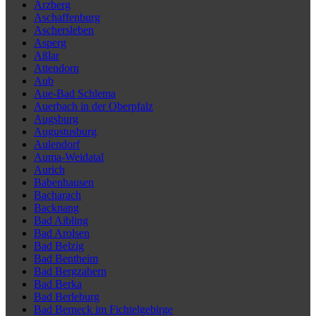
Arzberg
Aschaffenburg
Aschersleben
Asperg
Aßlar
Attendorn
Aub
Aue-Bad Schlema
Auerbach in der Oberpfalz
Augsburg
Augustusburg
Aulendorf
Auma-Weidatal
Aurich
Babenhausen
Bacharach
Backnang
Bad Aibling
Bad Arolsen
Bad Belzig
Bad Bentheim
Bad Bergzabern
Bad Berka
Bad Berleburg
Bad Berneck im Fichtelgebirge