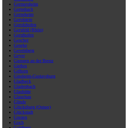
Germersheim
Gernsbach
Gernsheim
Gerolstein
Gerolzhofen
Gersfeld (Rhön)
Gersthofen
Gescher
Geseke
Gevelsberg
Geyer
Giengen an der Brenz
Gießen
Gifhorn
Ginsheim-Gustavsburg
Gladbeck
Gladenbach
Glashütte
Glauchau
Glinde
Glücksburg (Ostsee)
Glückstadt
Gnoien
Goch
Goldberg