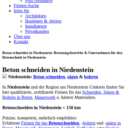
Prüf-/Hohlkern
Firmen-Suche
Infos für
Architekten
Bauträger & -herren
Installateure
Privatkunden
Über uns
Kontakt
Beton schneiden in Niedenstein
: Betonsägebetriebe & Unternehmen für den
Betonschnitt in Niedenstein
Beton schneiden in Niedenstein
Niedenstein:
Beton schneiden
,
sägen
&
bohren
In
Niedenstein
und der Region um Niedenstein Umkreis finden Sie
hier qualifizierte, zertifizierte Firmen für das
Schneiden, Sägen &
Bohren in Beton
,
Mauerwerk
u. härtere Materialien.
Betonschneiden in Niedenstein + 150 km
Präzise, kompetent, mehrfach empfohlen:
Erfahrene
Firmen für das
Betonschneiden
, -
bohren
und -
sägen in