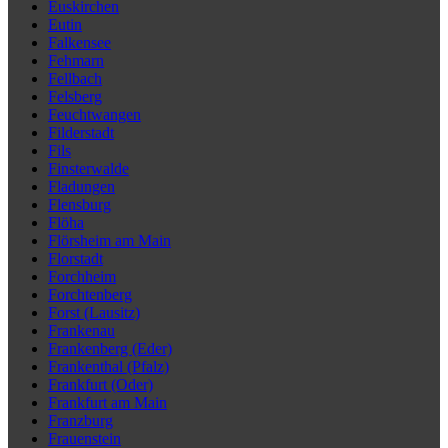
Euskirchen
Eutin
Falkensee
Fehmarn
Fellbach
Felsberg
Feuchtwangen
Filderstadt
Fils
Finsterwalde
Fladungen
Flensburg
Flöha
Flörsheim am Main
Florstadt
Forchheim
Forchtenberg
Forst (Lausitz)
Frankenau
Frankenberg (Eder)
Frankenthal (Pfalz)
Frankfurt (Oder)
Frankfurt am Main
Franzburg
Frauenstein