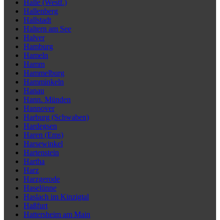
Halle (Westf.)
Hallenberg
Hallstadt
Haltern am See
Halver
Hamburg
Hameln
Hamm
Hammelburg
Hamminkeln
Hanau
Hann. Münden
Hannover
Harburg (Schwaben)
Hardegsen
Haren (Ems)
Harsewinkel
Hartenstein
Hartha
Harz
Harzgerode
Haselünne
Haslach im Kinzigtal
Haßfurt
Hattersheim am Main