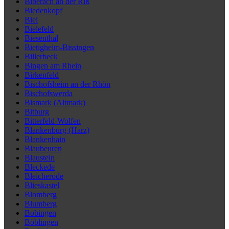
Biberach an der Riß
Biedenkopf
Biel
Bielefeld
Biesenthal
Bietigheim-Bissingen
Billerbeck
Bingen am Rhein
Birkenfeld
Bischofsheim an der Rhön
Bischofswerda
Bismark (Altmark)
Bitburg
Bitterfeld-Wolfen
Blankenburg (Harz)
Blankenhain
Blaubeuren
Blaustein
Bleckede
Bleicherode
Blieskastel
Blomberg
Blumberg
Bobingen
Böblingen