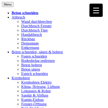
Skip
Menu
to
content
Beton schneiden
Abbruch
Wand durchbrechen
Durchbruch Fenster
Durchbruch Türe
Handabbruch
Rückbau
Demontage
Entkernung
Beton schneiden, sägen & bohren
Fugen schneiden
Bodenbelag entfernen
Beton bohren
Beton sägen
Estrich schneiden
Kernbohren
Kernbohren Elektro
Klima, Heizung, Lüftung
Leitungen & Rohre
Sanitär & Abfluss
Kamin-Einbau
Fenster-Öffnung