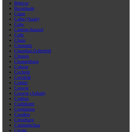
Bützow
Buxtehude
Calau
Calbe (Saale)
Calw
Castrop-Rauxel
Celle
Cham
Chemnitz
Clausthal-Zellerfeld
Clingen
Cloppenburg
Coburg
Cochem
Coesfeld
Colditz
Coswig
Coswig (Anhalt)
Cottbus
Crailsheim
Creglingen
Creußen
Creuzburg
Crimmitschau
Crivitz