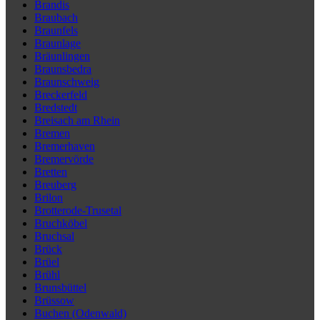
Brandis
Braubach
Braunfels
Braunlage
Bräunlingen
Braunsbedra
Braunschweig
Breckerfeld
Bredstedt
Breisach am Rhein
Bremen
Bremerhaven
Bremervörde
Bretten
Breuberg
Brilon
Brotterode-Trusetal
Bruchköbel
Bruchsal
Brück
Brüel
Brühl
Brunsbüttel
Brüssow
Buchen (Odenwald)