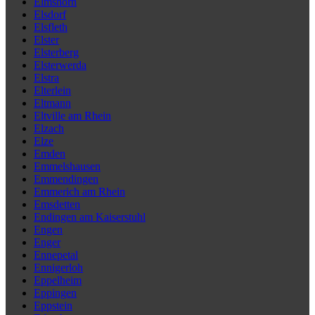
Elmshorn
Elsdorf
Elsfleth
Elster
Elsterberg
Elsterwerda
Elstra
Elterlein
Eltmann
Eltville am Rhein
Elzach
Elze
Emden
Emmelshausen
Emmendingen
Emmerich am Rhein
Emsdetten
Endingen am Kaiserstuhl
Engen
Enger
Ennepetal
Ennigerloh
Eppelheim
Eppingen
Eppstein