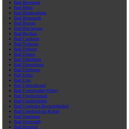
Bad Bevensen
Bad Bibra
Bad Blankenburg
Bad Bramstedt
Bad Breisig
Bad Brückenau
Bad Buchau
Bad Camberg
Bad Doberan
Bad Driburg
Bad Düben
Bad Dürkheim
Bad Dürrenberg
Bad Dürrheim
Bad Elster
Bad Ems
Bad Fallingbostel
Bad Freienwalde (Oder)
Bad Friedrichshall
Bad Gandersheim
Bad Gottleuba-Berggießhübel
Bad Griesbach im Rottal
Bad Harzburg
Bad Herrenalb
Bad Hersfeld