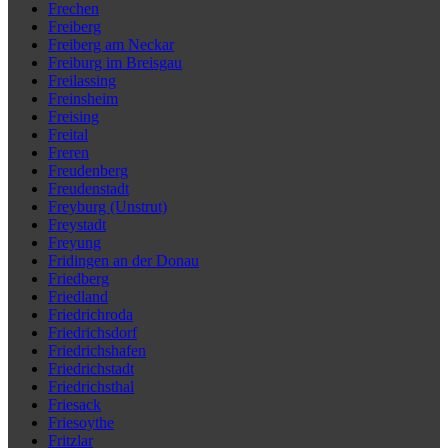
Frechen
Freiberg
Freiberg am Neckar
Freiburg im Breisgau
Freilassing
Freinsheim
Freising
Freital
Freren
Freudenberg
Freudenstadt
Freyburg (Unstrut)
Freystadt
Freyung
Fridingen an der Donau
Friedberg
Friedland
Friedrichroda
Friedrichsdorf
Friedrichshafen
Friedrichstadt
Friedrichsthal
Friesack
Friesoythe
Fritzlar