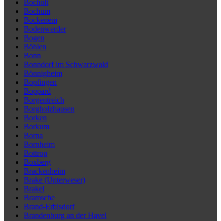
Bocholt
Bochum
Bockenem
Bodenwerder
Bogen
Böhlen
Bonn
Bonndorf im Schwarzwald
Bönnigheim
Bopfingen
Boppard
Borgentreich
Borgholzhausen
Borken
Borkum
Borna
Bornheim
Bottrop
Boxberg
Brackenheim
Brake (Unterweser)
Brakel
Bramsche
Brand-Erbisdorf
Brandenburg an der Havel