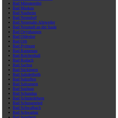
Bad Münstereifel
Bad Muskau
Bad Nauheim
Bad Nenndorf
Bad Neuenahr-Ahrweiler
Bad Neustadt an der Saale
Bad Oeynhausen
Bad Oldesloe
Bad Orb
Bad Pyrmont
Bad Rappenau
Bad Reichenhall
Bad Rodach
Bad Sachsa
Bad Säckingen
Bad Salzdetfurth
Bad Salzuflen
Bad Salzungen
Bad Saulgau
Bad Schandau
Bad Schmiedeberg
Bad Schussenried
Bad Schwalbach
Bad Schwartau
Bad Segeberg