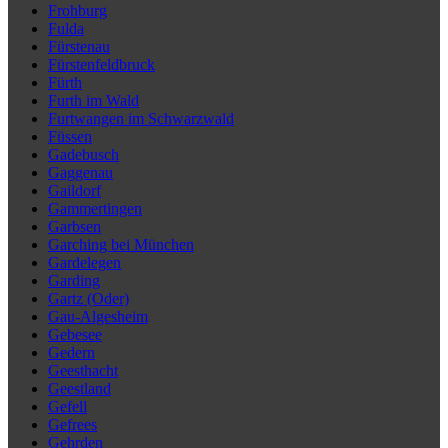
Frohburg
Fulda
Fürstenau
Fürstenfeldbruck
Fürth
Furth im Wald
Furtwangen im Schwarzwald
Füssen
Gadebusch
Gaggenau
Gaildorf
Gammertingen
Garbsen
Garching bei München
Gardelegen
Garding
Gartz (Oder)
Gau-Algesheim
Gebesee
Gedern
Geesthacht
Geestland
Gefell
Gefrees
Gehrden