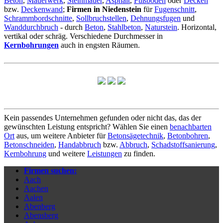
Beton
,
Mauerwerk
,
Steinmauer
,
Asphalt
,
Fußboden
oder
Decken
bzw.
Deckenwand
;
Firmen in Niedenstein
für
Fugenschnitt
,
Schrammbordschnitte
,
Sollbruchstellen
,
Dehnungsfugen
und
Wanddurchbruch
- durch
Beton
,
Stahlbeton
,
Naturstein
. Horizontal,
vertikal oder schräg. Verschiedene Durchmesser in
Kernbohrungen
auch in engsten Räumen.
Kein passendes Unternehmen gefunden oder nicht das, das der
gewünschten Leistung entspricht? Wählen Sie einen
benachbarten
Ort
aus, um weitere Anbieter für
Betonsägetechnik
,
Betonbohren
,
Betonschneiden
,
Handabbruch
bzw.
Abbruch
,
Schadstoffsanierung
,
Kernbohrung
und weitere
Leistungen
zu finden.
Firmen suchen:
Aach
Aachen
Aalen
Abenberg
Abensberg