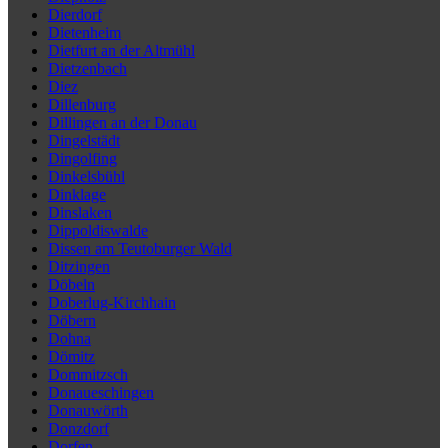
Dierdorf
Dietenheim
Dietfurt an der Altmühl
Dietzenbach
Diez
Dillenburg
Dillingen an der Donau
Dingelstädt
Dingolfing
Dinkelsbühl
Dinklage
Dinslaken
Dippoldiswalde
Dissen am Teutoburger Wald
Ditzingen
Döbeln
Doberlug-Kirchhain
Döbern
Dohna
Dömitz
Dommitzsch
Donaueschingen
Donauwörth
Donzdorf
Dorfen