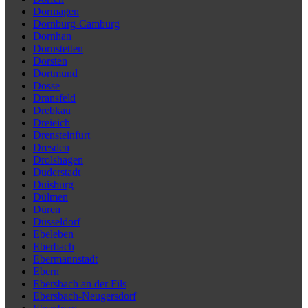
Dormagen
Dornburg-Camburg
Dornhan
Dornstetten
Dorsten
Dortmund
Dosse
Dransfeld
Drebkau
Dreieich
Drensteinfurt
Dresden
Drolshagen
Duderstadt
Duisburg
Dülmen
Düren
Düsseldorf
Ebeleben
Eberbach
Ebermannstadt
Ebern
Ebersbach an der Fils
Ebersbach-Neugersdorf