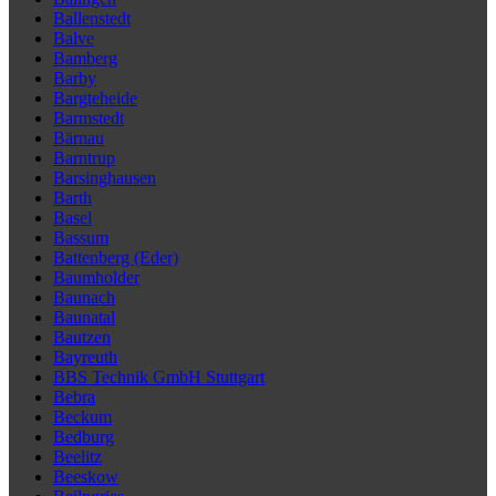
Ballenstedt
Balve
Bamberg
Barby
Bargteheide
Barmstedt
Bärnau
Barntrup
Barsinghausen
Barth
Basel
Bassum
Battenberg (Eder)
Baumholder
Baunach
Baunatal
Bautzen
Bayreuth
BBS Technik GmbH Stuttgart
Bebra
Beckum
Bedburg
Beelitz
Beeskow