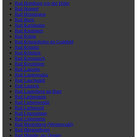
Bad Homburg vor der Höhe
Bad Honnef
Bad Hönningen
Bad Iburg
Bad Karlshafen
Bad Kissingen
Bad König
Bad Königshofen im Grabfeld
Bad Köstritz
Bad Kötzting
Bad Kreuznach
Bad Krozingen
Bad Laasphe
Bad Langensalza
Bad Lauchstädt
Bad Lausick
Bad Lauterberg im Harz
Bad Liebenstein
Bad Liebenwerda
Bad Liebenzell
Bad Lippspringe
Bad Lobenstein
Bad Marienberg (Westerwald)
Bad Mergentheim
Bad Münder am Deister