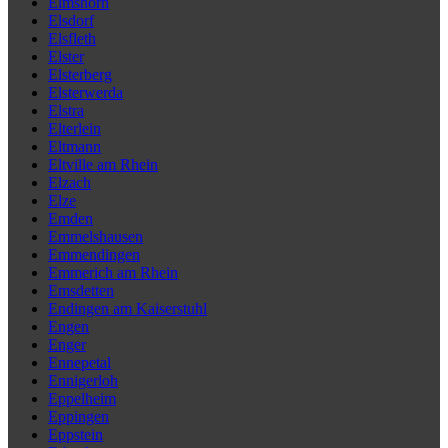
Elmshorn
Elsdorf
Elsfleth
Elster
Elsterberg
Elsterwerda
Elstra
Elterlein
Eltmann
Eltville am Rhein
Elzach
Elze
Emden
Emmelshausen
Emmendingen
Emmerich am Rhein
Emsdetten
Endingen am Kaiserstuhl
Engen
Enger
Ennepetal
Ennigerloh
Eppelheim
Eppingen
Eppstein