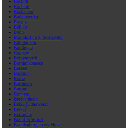
Bocholt
Bochum
Bockenem
Bodenwerder
Bogen
Böhlen
Bonn
Bonndorf im Schwarzwald
Bönnigheim
Bopfingen
Boppard
Borgentreich
Borgholzhausen
Borken
Borkum
Borna
Bornheim
Bottrop
Boxberg
Brackenheim
Brake (Unterweser)
Brakel
Bramsche
Brand-Erbisdorf
Brandenburg an der Havel