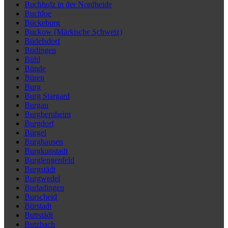
Buchholz in der Nordheide
Buchloe
Bückeburg
Buckow (Märkische Schweiz)
Büdelsdorf
Büdingen
Bühl
Bünde
Büren
Burg
Burg Stargard
Burgau
Burgbernheim
Burgdorf
Bürgel
Burghausen
Burgkunstadt
Burglengenfeld
Burgstädt
Burgwedel
Burladingen
Burscheid
Bürstadt
Buttstädt
Butzbach