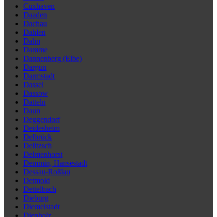
Cuxhaven
Daaden
Dachau
Dahlen
Dahn
Damme
Dannenberg (Elbe)
Dargun
Darmstadt
Dassel
Dassow
Datteln
Daun
Deggendorf
Deidesheim
Delbrück
Delitzsch
Delmenhorst
Demmin, Hansestadt
Dessau-Roßlau
Detmold
Dettelbach
Dieburg
Diemelstadt
Diepholz