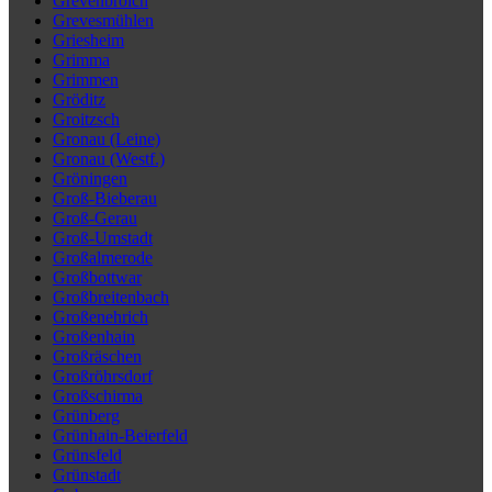
Grevenbroich
Grevesmühlen
Griesheim
Grimma
Grimmen
Gröditz
Groitzsch
Gronau (Leine)
Gronau (Westf.)
Gröningen
Groß-Bieberau
Groß-Gerau
Groß-Umstadt
Großalmerode
Großbottwar
Großbreitenbach
Großenehrich
Großenhain
Großräschen
Großröhrsdorf
Großschirma
Grünberg
Grünhain-Beierfeld
Grünsfeld
Grünstadt