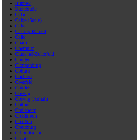
Bützow
Buxtehude
Calau
Calbe (Saale)
Calw
Castrop-Rauxel
Celle
Cham
Chemnitz
Clausthal-Zellerfeld
Clingen
Cloppenburg
Coburg
Cochem
Coesfeld
Colditz
Coswig
Coswig (Anhalt)
Cottbus
Crailsheim
Creglingen
Creußen
Creuzburg
Crimmitschau
Crivitz