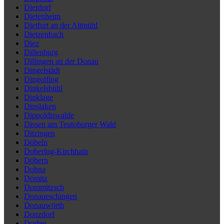
Dierdorf
Dietenheim
Dietfurt an der Altmühl
Dietzenbach
Diez
Dillenburg
Dillingen an der Donau
Dingelstädt
Dingolfing
Dinkelsbühl
Dinklage
Dinslaken
Dippoldiswalde
Dissen am Teutoburger Wald
Ditzingen
Döbeln
Doberlug-Kirchhain
Döbern
Dohna
Dömitz
Dommitzsch
Donaueschingen
Donauwörth
Donzdorf
Dorfen