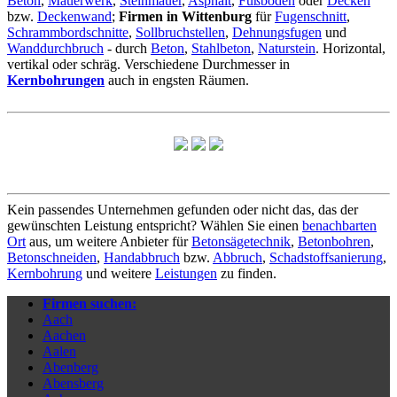
Beton
,
Mauerwerk
,
Steinmauer
,
Asphalt
,
Fußboden
oder
Decken
bzw.
Deckenwand
;
Firmen in Wittenburg
für
Fugenschnitt
,
Schrammbordschnitte
,
Sollbruchstellen
,
Dehnungsfugen
und
Wanddurchbruch
- durch
Beton
,
Stahlbeton
,
Naturstein
. Horizontal,
vertikal oder schräg. Verschiedene Durchmesser in
Kernbohrungen
auch in engsten Räumen.
Kein passendes Unternehmen gefunden oder nicht das, das der
gewünschten Leistung entspricht? Wählen Sie einen
benachbarten
Ort
aus, um weitere Anbieter für
Betonsägetechnik
,
Betonbohren
,
Betonschneiden
,
Handabbruch
bzw.
Abbruch
,
Schadstoffsanierung
,
Kernbohrung
und weitere
Leistungen
zu finden.
Firmen suchen:
Aach
Aachen
Aalen
Abenberg
Abensberg