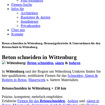
Prüf-/Hohlkern
Firmen-Suche
Infos für
Architekten
Bauträger & -herren
Installateure
Privatkunden
Über uns
Kontakt
Beton schneiden in Wittenburg
: Betonsägebetriebe & Unternehmen für den
Betonschnitt in Wittenburg
Beton schneiden in Wittenburg
Wittenburg:
Beton schneiden
,
sägen
&
bohren
In
Wittenburg
und der Region um Wittenburg Umkreis finden Sie
hier qualifizierte, zertifizierte Firmen für das
Schneiden, Sägen &
Bohren in Beton
,
Mauerwerk
u. härtere Materialien.
Betonschneiden in Wittenburg + 150 km
Präzise, kompetent, mehrfach empfohlen:
Erfahrene
Firmen für das
Betonschneiden
, -
bohren
und -
sägen in