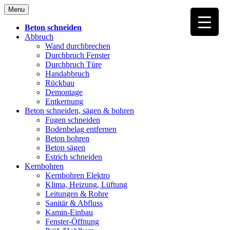
Skip
Menu
to
content
Beton schneiden
Abbruch
Wand durchbrechen
Durchbruch Fenster
Durchbruch Türe
Handabbruch
Rückbau
Demontage
Entkernung
Beton schneiden, sägen & bohren
Fugen schneiden
Bodenbelag entfernen
Beton bohren
Beton sägen
Estrich schneiden
Kernbohren
Kernbohren Elektro
Klima, Heizung, Lüftung
Leitungen & Rohre
Sanitär & Abfluss
Kamin-Einbau
Fenster-Öffnung