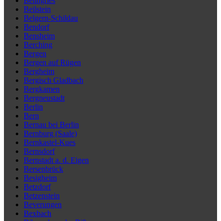
Beilngries
Beilstein
Belgern-Schildau
Bendorf
Bensheim
Berching
Bergen
Bergen auf Rügen
Bergheim
Bergisch Gladbach
Bergkamen
Bergneustadt
Berlin
Bern
Bernau bei Berlin
Bernburg (Saale)
Bernkastel-Kues
Bernsdorf
Bernstadt a. d. Eigen
Bersenbrück
Besigheim
Betzdorf
Betzenstein
Beverungen
Bexbach