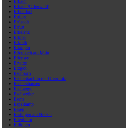
Erbach
Erbach (Odenwald)
Erbendorf
Erding
Erftstadt
Erfurt
Erkelenz
Erkner
Erkrath
Erlangen
Erlenbach am Main
Erlensee
Erwitte
Erzgeb.
Eschborn
Eschenbach in der Oberpfalz
Eschershausen
Eschwege
Eschweiler
Esens
Espelkamp
Essen
Esslingen am Neckar
Ettenheim
Ettlingen