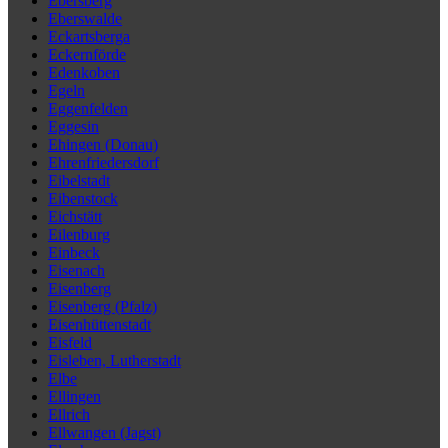
Ebersberg
Eberswalde
Eckartsberga
Eckernförde
Edenkoben
Egeln
Eggenfelden
Eggesin
Ehingen (Donau)
Ehrenfriedersdorf
Eibelstadt
Eibenstock
Eichstätt
Eilenburg
Einbeck
Eisenach
Eisenberg
Eisenberg (Pfalz)
Eisenhüttenstadt
Eisfeld
Eisleben, Lutherstadt
Elbe
Ellingen
Ellrich
Ellwangen (Jagst)