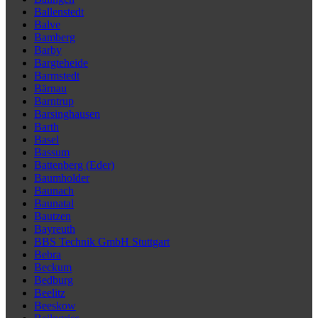
Ballenstedt
Balve
Bamberg
Barby
Bargteheide
Barmstedt
Bärnau
Barntrup
Barsinghausen
Barth
Basel
Bassum
Battenberg (Eder)
Baumholder
Baunach
Baunatal
Bautzen
Bayreuth
BBS Technik GmbH Stuttgart
Bebra
Beckum
Bedburg
Beelitz
Beeskow