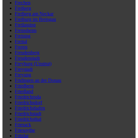
Frechen
Freiberg
Freiberg am Neckar
Freiburg im Breisgau
Freilassing
Freinsheim
Freising
Freital
Freren
Freudenberg
Freudenstadt
Freyburg (Unstrut)
Freystadt
Freyung
Fridingen an der Donau
Friedberg
Friedland
Friedrichroda
Friedrichsdorf
Friedrichshafen
Friedrichstadt
Friedrichsthal
Friesack
Friesoythe
Fritzlar