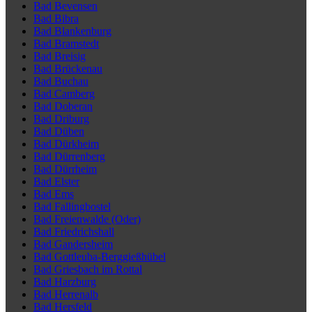
Bad Bevensen
Bad Bibra
Bad Blankenburg
Bad Bramstedt
Bad Breisig
Bad Brückenau
Bad Buchau
Bad Camberg
Bad Doberan
Bad Driburg
Bad Düben
Bad Dürkheim
Bad Dürrenberg
Bad Dürrheim
Bad Elster
Bad Ems
Bad Fallingbostel
Bad Freienwalde (Oder)
Bad Friedrichshall
Bad Gandersheim
Bad Gottleuba-Berggießhübel
Bad Griesbach im Rottal
Bad Harzburg
Bad Herrenalb
Bad Hersfeld