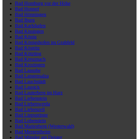
Bad Homburg vor der Höhe
Bad Honnef
Bad Hönningen
Bad Iburg
Bad Karlshafen
Bad Kissingen
Bad König
Bad Königshofen im Grabfeld
Bad Köstritz
Bad Kötzting
Bad Kreuznach
Bad Krozingen
Bad Laasphe
Bad Langensalza
Bad Lauchstädt
Bad Lausick
Bad Lauterberg im Harz
Bad Liebenstein
Bad Liebenwerda
Bad Liebenzell
Bad Lippspringe
Bad Lobenstein
Bad Marienberg (Westerwald)
Bad Mergentheim
Bad Münder am Deister