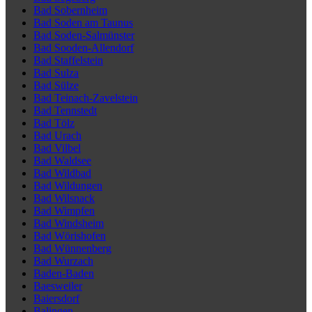
Bad Sobernheim
Bad Soden am Taunus
Bad Soden-Salmünster
Bad Sooden-Allendorf
Bad Staffelstein
Bad Sulza
Bad Sülze
Bad Teinach-Zavelstein
Bad Tennstedt
Bad Tölz
Bad Urach
Bad Vilbel
Bad Waldsee
Bad Wildbad
Bad Wildungen
Bad Wilsnack
Bad Wimpfen
Bad Windsheim
Bad Wörishofen
Bad Wünnenberg
Bad Wurzach
Baden-Baden
Baesweiler
Baiersdorf
Balingen