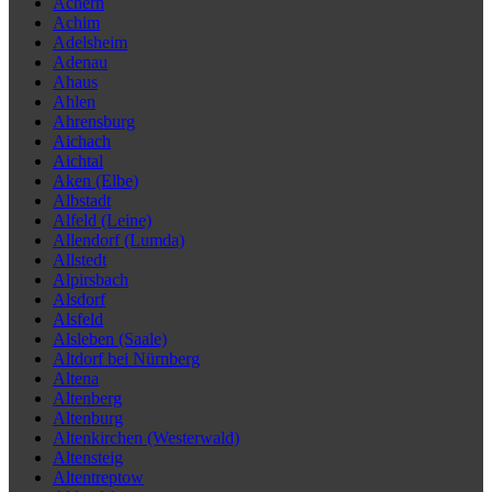
Achern
Achim
Adelsheim
Adenau
Ahaus
Ahlen
Ahrensburg
Aichach
Aichtal
Aken (Elbe)
Albstadt
Alfeld (Leine)
Allendorf (Lumda)
Allstedt
Alpirsbach
Alsdorf
Alsfeld
Alsleben (Saale)
Altdorf bei Nürnberg
Altena
Altenberg
Altenburg
Altenkirchen (Westerwald)
Altensteig
Altentreptow