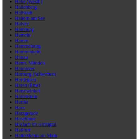
Halle (Westf.)
Hallenberg
Hallstadt
Haltern am See
Halver
Hamburg
Hameln
Hamm
Hammelburg
Hamminkeln
Hanau
Hann. Münden
Hannover
Harburg (Schwaben)
Hardegsen
Haren (Ems)
Harsewinkel
Hartenstein
Hartha
Harz
Harzgerode
Haselünne
Haslach im Kinzigtal
Haßfurt
Hattersheim am Main