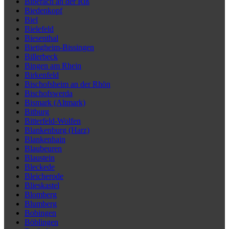
Biberach an der Riß
Biedenkopf
Biel
Bielefeld
Biesenthal
Bietigheim-Bissingen
Billerbeck
Bingen am Rhein
Birkenfeld
Bischofsheim an der Rhön
Bischofswerda
Bismark (Altmark)
Bitburg
Bitterfeld-Wolfen
Blankenburg (Harz)
Blankenhain
Blaubeuren
Blaustein
Bleckede
Bleicherode
Blieskastel
Blomberg
Blumberg
Bobingen
Böblingen