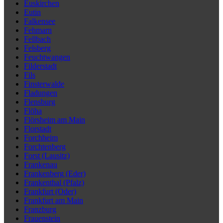
Euskirchen
Eutin
Falkensee
Fehmarn
Fellbach
Felsberg
Feuchtwangen
Filderstadt
Fils
Finsterwalde
Fladungen
Flensburg
Flöha
Flörsheim am Main
Florstadt
Forchheim
Forchtenberg
Forst (Lausitz)
Frankenau
Frankenberg (Eder)
Frankenthal (Pfalz)
Frankfurt (Oder)
Frankfurt am Main
Franzburg
Frauenstein