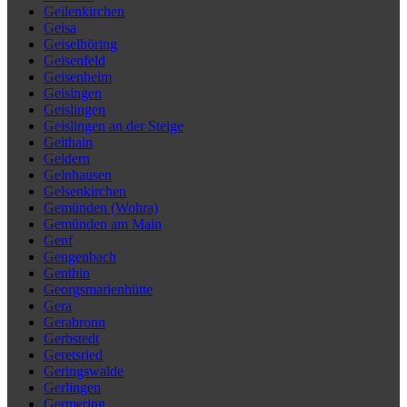
Geilenkirchen
Geisa
Geiselhöring
Geisenfeld
Geisenheim
Geisingen
Geislingen
Geislingen an der Steige
Geithain
Geldern
Gelnhausen
Gelsenkirchen
Gemünden (Wohra)
Gemünden am Main
Genf
Gengenbach
Genthin
Georgsmarienhütte
Gera
Gerabronn
Gerbstedt
Geretsried
Geringswalde
Gerlingen
Germering