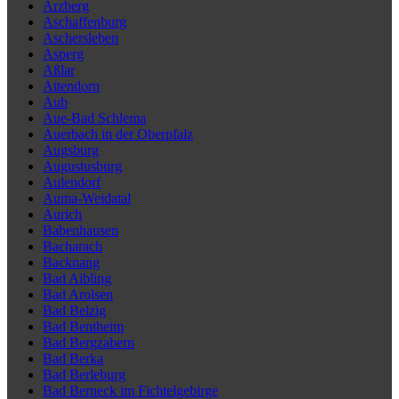
Arzberg
Aschaffenburg
Aschersleben
Asperg
Aßlar
Attendorn
Aub
Aue-Bad Schlema
Auerbach in der Oberpfalz
Augsburg
Augustusburg
Aulendorf
Auma-Weidatal
Aurich
Babenhausen
Bacharach
Backnang
Bad Aibling
Bad Arolsen
Bad Belzig
Bad Bentheim
Bad Bergzabern
Bad Berka
Bad Berleburg
Bad Berneck im Fichtelgebirge