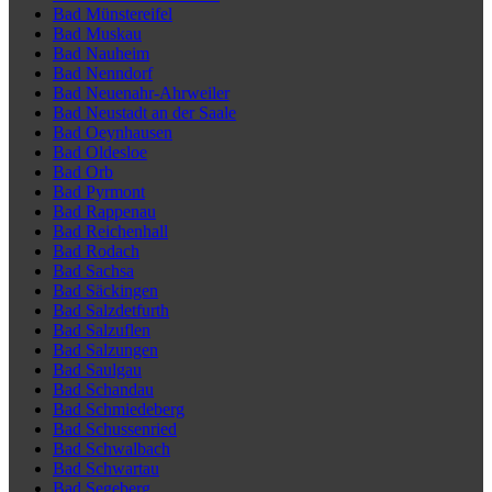
Bad Münstereifel
Bad Muskau
Bad Nauheim
Bad Nenndorf
Bad Neuenahr-Ahrweiler
Bad Neustadt an der Saale
Bad Oeynhausen
Bad Oldesloe
Bad Orb
Bad Pyrmont
Bad Rappenau
Bad Reichenhall
Bad Rodach
Bad Sachsa
Bad Säckingen
Bad Salzdetfurth
Bad Salzuflen
Bad Salzungen
Bad Saulgau
Bad Schandau
Bad Schmiedeberg
Bad Schussenried
Bad Schwalbach
Bad Schwartau
Bad Segeberg