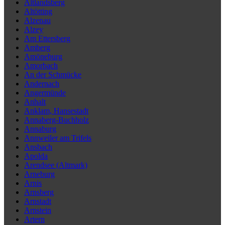
Altlandsberg
Altötting
Alzenau
Alzey
Am Ettersberg
Amberg
Amöneburg
Amorbach
An der Schmücke
Andernach
Angermünde
Anhalt
Anklam, Hansestadt
Annaberg-Buchholz
Annaburg
Annweiler am Trifels
Ansbach
Apolda
Arendsee (Altmark)
Arneburg
Arnis
Arnsberg
Arnstadt
Arnstein
Artern