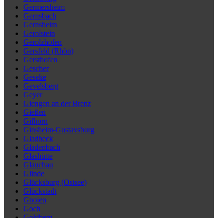
Germersheim
Gernsbach
Gernsheim
Gerolstein
Gerolzhofen
Gersfeld (Rhön)
Gersthofen
Gescher
Geseke
Gevelsberg
Geyer
Giengen an der Brenz
Gießen
Gifhorn
Ginsheim-Gustavsburg
Gladbeck
Gladenbach
Glashütte
Glauchau
Glinde
Glücksburg (Ostsee)
Glückstadt
Gnoien
Goch
Goldberg