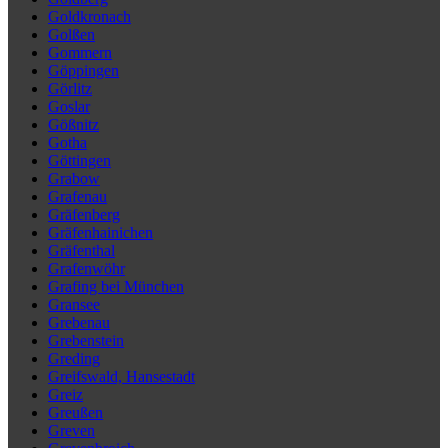
Goldkronach
Golßen
Gommern
Göppingen
Görlitz
Goslar
Gößnitz
Gotha
Göttingen
Grabow
Grafenau
Gräfenberg
Gräfenhainichen
Gräfenthal
Grafenwöhr
Grafing bei München
Gransee
Grebenau
Grebenstein
Greding
Greifswald, Hansestadt
Greiz
Greußen
Greven