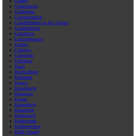
Guben
Gudensberg
Güglingen
Gummersbach
Gundelfingen an der Donau
Gundelsheim
Günzburg
Gunzenhausen
Güsten
Güstrow
Gütersloh
Gützkow
Haan
Hachenburg
Hadamar
Hagen
Hagenbach
Hagenow
Haiger
Haigerloch
Hainichen
Haiterbach
Halberstadt
Haldensleben
Halle (Saale)