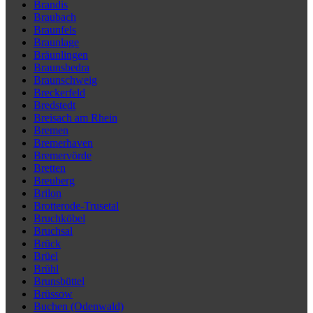
Brandis
Braubach
Braunfels
Braunlage
Bräunlingen
Braunsbedra
Braunschweig
Breckerfeld
Bredstedt
Breisach am Rhein
Bremen
Bremerhaven
Bremervörde
Bretten
Breuberg
Brilon
Brotterode-Trusetal
Bruchköbel
Bruchsal
Brück
Brüel
Brühl
Brunsbüttel
Brüssow
Buchen (Odenwald)