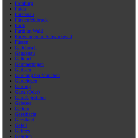
Frohburg
Fulda
Fürstenau
Fürstenfeldbruck
Fürth
Furth im Wald
Furtwangen im Schwarzwald
Füssen
Gadebusch
Gaggenau
Gaildorf
Gammertingen
Garbsen
Garching bei München
Gardelegen
Garding
Gartz (Oder)
Gau-Algesheim
Gebesee
Gedern
Geesthacht
Geestland
Gefell
Gefrees
Gehrden