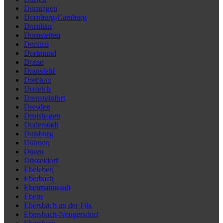
Dormagen
Dornburg-Camburg
Dornhan
Dornstetten
Dorsten
Dortmund
Dosse
Dransfeld
Drebkau
Dreieich
Drensteinfurt
Dresden
Drolshagen
Duderstadt
Duisburg
Dülmen
Düren
Düsseldorf
Ebeleben
Eberbach
Ebermannstadt
Ebern
Ebersbach an der Fils
Ebersbach-Neugersdorf