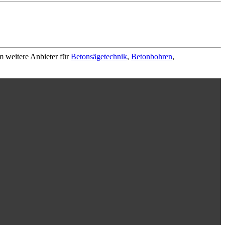
m weitere Anbieter für
Betonsägetechnik
,
Betonbohren
,