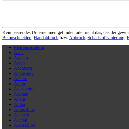
Kein passendes Unternehmen gefunden oder nicht das, das der gewün
Betonschneiden
,
Handabbruch
bzw.
Abbruch
,
Schadstoffsanierung
,
K
Firmen suchen:
Aach
Aachen
Aalen
Abenberg
Abensberg
Achern
Achim
Adelsheim
Adenau
Ahaus
Ahlen
Ahrensburg
Aichach
Aichtal
Aken (Elbe)