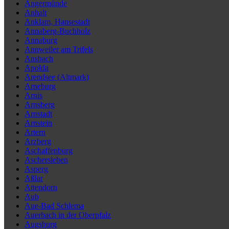
Angermünde
Anhalt
Anklam, Hansestadt
Annaberg-Buchholz
Annaburg
Annweiler am Trifels
Ansbach
Apolda
Arendsee (Altmark)
Arneburg
Arnis
Arnsberg
Arnstadt
Arnstein
Artern
Arzberg
Aschaffenburg
Aschersleben
Asperg
Aßlar
Attendorn
Aub
Aue-Bad Schlema
Auerbach in der Oberpfalz
Augsburg