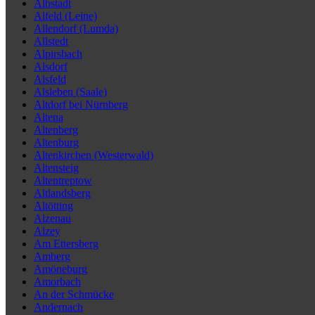
Albstadt
Alfeld (Leine)
Allendorf (Lumda)
Allstedt
Alpirsbach
Alsdorf
Alsfeld
Alsleben (Saale)
Altdorf bei Nürnberg
Altena
Altenberg
Altenburg
Altenkirchen (Westerwald)
Altensteig
Altentreptow
Altlandsberg
Altötting
Alzenau
Alzey
Am Ettersberg
Amberg
Amöneburg
Amorbach
An der Schmücke
Andernach