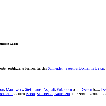
hnitt in Lügde
te, zertifizierte Firmen für das
Schneiden, Sägen & Bohren in Beton
,
ton
,
Mauerwerk
,
Steinmauer
,
Asphalt
,
Fußboden
oder
Decken
bzw.
De
rchbruch
- durch
Beton
,
Stahlbeton
,
Naturstein
. Horizontal, vertikal 