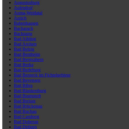
Augustusburg
Aulendorf
Auma-Weidatal
Aurich
Babenhausen
Bacharach
Backnang
Bad Aibling
Bad Arolsen
Bad Belzig
Bad Bentheim
Bad Bergzabern
Bad Berka
Bad Berleburg
Bad Berneck im Fichtelgebirge
Bad Bevensen
Bad Bibra
Bad Blankenburg
Bad Bramstedt
Bad Breisig
Bad Brückenau
Bad Buchau
Bad Camberg
Bad Doberan
Bad Driburg