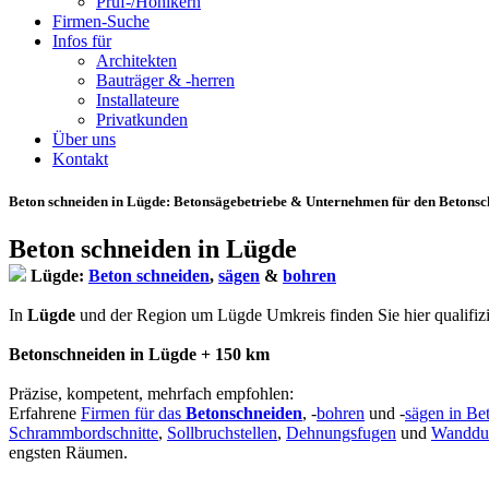
Prüf-/Hohlkern
Firmen-Suche
Infos für
Architekten
Bauträger & -herren
Installateure
Privatkunden
Über uns
Kontakt
Beton schneiden in Lügde
: Betonsägebetriebe & Unternehmen für den Betonsc
Beton schneiden in Lügde
Lügde:
Beton schneiden
,
sägen
&
bohren
In
Lügde
und der Region um Lügde Umkreis finden Sie hier qualifizier
Betonschneiden in Lügde + 150 km
Präzise, kompetent, mehrfach empfohlen:
Erfahrene
Firmen für das
Betonschneiden
, -
bohren
und -
sägen in Be
Schrammbordschnitte
,
Sollbruchstellen
,
Dehnungsfugen
und
Wanddu
engsten Räumen.