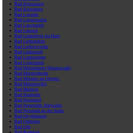
Bad Kreuznach
Bad Krozingen
Bad Laasphe
Bad Langensalza
Bad Lauchstädt
Bad Lausick
Bad Lauterberg im Harz
Bad Liebenstein
Bad Liebenwerda
Bad Liebenzell
Bad Lippspringe
Bad Lobenstein
Bad Marienberg (Westerwald)
Bad Mergentheim
Bad Münder am Deister
Bad Münstereifel
Bad Muskau
Bad Nauheim
Bad Nenndorf
Bad Neuenahr-Ahrweiler
Bad Neustadt an der Saale
Bad Oeynhausen
Bad Oldesloe
Bad Orb
Bad Pyrmont