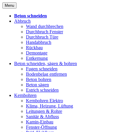
Skip
Menu
to
content
Beton schneiden
Abbruch
Wand durchbrechen
Durchbruch Fenster
Durchbruch Türe
Handabbruch
Rückbau
Demontage
Entkernung
Beton schneiden, sägen & bohren
Fugen schneiden
Bodenbelag entfernen
Beton bohren
Beton sägen
Estrich schneiden
Kernbohren
Kernbohren Elektro
Klima, Heizung, Lüftung
Leitungen & Rohre
Sanitär & Abfluss
Kamin-Einbau
Fenster-Öffnung