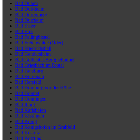
Bad Düben
Bad Dürkheim
Bad Dürrenberg
Bad Dürrheim
Bad Elster
Bad Ems
Bad Fallingbostel
Bad Freienwalde (Oder)
Bad Friedrichshall
Bad Gandersheim
Bad Gottleuba-Berggießhübel
Bad Griesbach im Rottal
Bad Harzburg
Bad Herrenalb
Bad Hersfeld
Bad Homburg vor der Höhe
Bad Honnef
Bad Hönningen
Bad Iburg
Bad Karlshafen
Bad Kissingen
Bad König
Bad Königshofen im Grabfeld
Bad Köstritz
Bad Kötzting