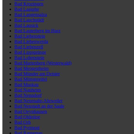
Bad Krozingen
Bad Laasphe
Bad Langensalza
Bad Lauchstädt
Bad Lausick
Bad Lauterberg im Harz
Bad Liebenstein
Bad Liebenwerda
Bad Liebenzell
Bad Lippspringe
Bad Lobenstein
Bad Marienberg (Westerwald)
Bad Mergentheim
Bad Münder am Deister
Bad Münstereifel
Bad Muskau
Bad Nauheim
Bad Nenndorf
Bad Neuenahr-Ahrweiler
Bad Neustadt an der Saale
Bad Oeynhausen
Bad Oldesloe
Bad Orb
Bad Pyrmont
Bad Rappenau