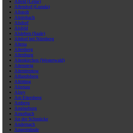
Alfeld (Leine)
Allendorf (Lumda)
Allstedt
Alpirsbach
Alsdorf
Alsfeld
Alsleben (Saale)
Altdorf bei Nürnberg
Altena
Altenberg
Altenburg
Altenkirchen (Westerwald)
Altensteig
Altentreptow
Altlandsberg
Altötting
Alzenau
Alzey
Am Ettersberg
Amberg
Amöneburg
Amorbach
An der Schmücke
Andernach
Angermünde