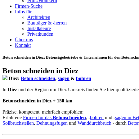
Prüf-/Hohlkern
Firmen-Suche
Infos für
Architekten
Bauträger & -herren
Installateure
Privatkunden
Über uns
Kontakt
Beton schneiden in Diez
: Betonsägebetriebe & Unternehmen für den Betonschni
Beton schneiden in Diez
Diez:
Beton schneiden
,
sägen
&
bohren
In
Diez
und der Region um Diez Umkreis finden Sie hier qualifizierte, 
Betonschneiden in Diez + 150 km
Präzise, kompetent, mehrfach empfohlen:
Erfahrene
Firmen für das
Betonschneiden
, -
bohren
und -
sägen in Be
Sollbruchstellen
,
Dehnungsfugen
und
Wanddurchbruch
- durch
Beto