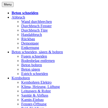
Skip
Menu
to
content
Beton schneiden
Abbruch
Wand durchbrechen
Durchbruch Fenster
Durchbruch Türe
Handabbruch
Rückbau
Demontage
Entkernung
Beton schneiden, sägen & bohren
Fugen schneiden
Bodenbelag entfernen
Beton bohren
Beton sägen
Estrich schneiden
Kernbohren
Kernbohren Elektro
Klima, Heizung, Lüftung
Leitungen & Rohre
Sanitär & Abfluss
Kamin-Einbau
Fenster-Öffnung