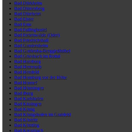
Bad Dürkheim
Bad Dürrenberg
Bad Dürrheim
Bad Elster
Bad Ems
Bad Fallingbostel
Bad Freienwalde (Oder)
Bad Friedrichshall
Bad Gandersheim
Bad Gottleuba-Berggießhübel
Bad Griesbach im Rottal
Bad Harzburg
Bad Herrenalb
Bad Hersfeld
Bad Homburg vor der Höhe
Bad Honnef
Bad Hönningen
Bad Iburg
Bad Karlshafen
Bad Kissingen
Bad König
Bad Königshofen im Grabfeld
Bad Köstritz
Bad Kötzting
Bad Kreuznach