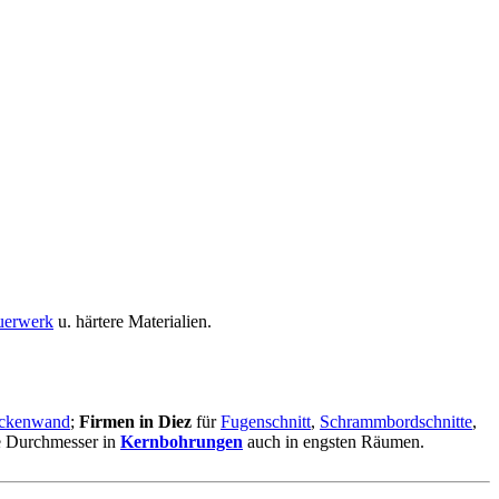
erwerk
u. härtere Materialien.
ckenwand
;
Firmen in Diez
für
Fugenschnitt
,
Schrammbordschnitte
,
ne Durchmesser in
Kernbohrungen
auch in engsten Räumen.