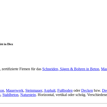
tt in Diez
zertifizierte Firmen für das
Schneiden, Sägen & Bohren in Beton
,
Mau
ton
,
Mauerwerk
,
Steinmauer
,
Asphalt
,
Fußboden
oder
Decken
bzw.
De
n
,
Stahlbeton
,
Naturstein
. Horizontal, vertikal oder schräg. Verschiede