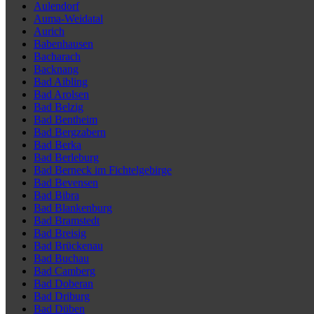
Aulendorf
Auma-Weidatal
Aurich
Babenhausen
Bacharach
Backnang
Bad Aibling
Bad Arolsen
Bad Belzig
Bad Bentheim
Bad Bergzabern
Bad Berka
Bad Berleburg
Bad Berneck im Fichtelgebirge
Bad Bevensen
Bad Bibra
Bad Blankenburg
Bad Bramstedt
Bad Breisig
Bad Brückenau
Bad Buchau
Bad Camberg
Bad Doberan
Bad Driburg
Bad Düben