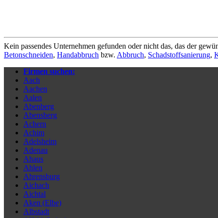
Kein passendes Unternehmen gefunden oder nicht das, das der gewün
Betonschneiden
,
Handabbruch
bzw.
Abbruch
,
Schadstoffsanierung
,
K
Firmen suchen:
Aach
Aachen
Aalen
Abenberg
Abensberg
Achern
Achim
Adelsheim
Adenau
Ahaus
Ahlen
Ahrensburg
Aichach
Aichtal
Aken (Elbe)
Albstadt