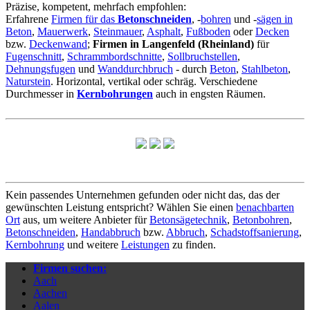
Präzise, kompetent, mehrfach empfohlen:
Erfahrene
Firmen für das
Betonschneiden
, -
bohren
und -
sägen in
Beton
,
Mauerwerk
,
Steinmauer
,
Asphalt
,
Fußboden
oder
Decken
bzw.
Deckenwand
;
Firmen in Langenfeld (Rheinland)
für
Fugenschnitt
,
Schrammbordschnitte
,
Sollbruchstellen
,
Dehnungsfugen
und
Wanddurchbruch
- durch
Beton
,
Stahlbeton
,
Naturstein
. Horizontal, vertikal oder schräg. Verschiedene
Durchmesser in
Kernbohrungen
auch in engsten Räumen.
Kein passendes Unternehmen gefunden oder nicht das, das der
gewünschten Leistung entspricht? Wählen Sie einen
benachbarten
Ort
aus, um weitere Anbieter für
Betonsägetechnik
,
Betonbohren
,
Betonschneiden
,
Handabbruch
bzw.
Abbruch
,
Schadstoffsanierung
,
Kernbohrung
und weitere
Leistungen
zu finden.
Firmen suchen:
Aach
Aachen
Aalen