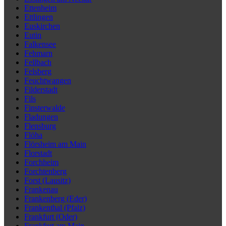
Ettenheim
Ettlingen
Euskirchen
Eutin
Falkensee
Fehmarn
Fellbach
Felsberg
Feuchtwangen
Filderstadt
Fils
Finsterwalde
Fladungen
Flensburg
Flöha
Flörsheim am Main
Florstadt
Forchheim
Forchtenberg
Forst (Lausitz)
Frankenau
Frankenberg (Eder)
Frankenthal (Pfalz)
Frankfurt (Oder)
Frankfurt am Main