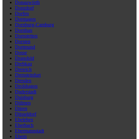
Donauwörth
Donzdorf
Dorfen
Dormagen
Dornburg-Camburg
Dornhan
Dornstetten
Dorsten
Dortmund
Dosse
Dransfeld
Drebkau
Dreieich
Drensteinfurt
Dresden
Drolshagen
Duderstadt
Duisburg
Dülmen
Düren
Düsseldorf
Ebeleben
Eberbach
Ebermannstadt
Ebern