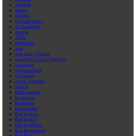
Arnstein
Artern
Arzberg
Aschaffenburg
Aschersleben
Asperg
Aßlar
Attendorn
Aub
Aue-Bad Schlema
Auerbach in der Oberpfalz
Augsburg
Augustusburg
Aulendorf
Auma-Weidatal
Aurich
Babenhausen
Bacharach
Backnang
Bad Aibling
Bad Arolsen
Bad Belzig
Bad Bentheim
Bad Bergzabern
Bad Berka