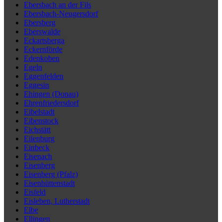
Ebersbach an der Fils
Ebersbach-Neugersdorf
Ebersberg
Eberswalde
Eckartsberga
Eckernförde
Edenkoben
Egeln
Eggenfelden
Eggesin
Ehingen (Donau)
Ehrenfriedersdorf
Eibelstadt
Eibenstock
Eichstätt
Eilenburg
Einbeck
Eisenach
Eisenberg
Eisenberg (Pfalz)
Eisenhüttenstadt
Eisfeld
Eisleben, Lutherstadt
Elbe
Ellingen