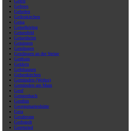
Gefell
Gefrees
Gehrden
Geilenkirchen
Geisa
Geiselhöring
Geisenfeld
Geisenheim
Geisingen
Geislingen
Geislingen an der Steige
Geithain
Geldern
Gelnhausen
Gelsenkirchen
Gemünden (Wohra)
Gemünden am Main
Genf
Gengenbach
Genthin
Georgsmarienhütte
Gera
Gerabronn
Gerbstedt
Geretsried