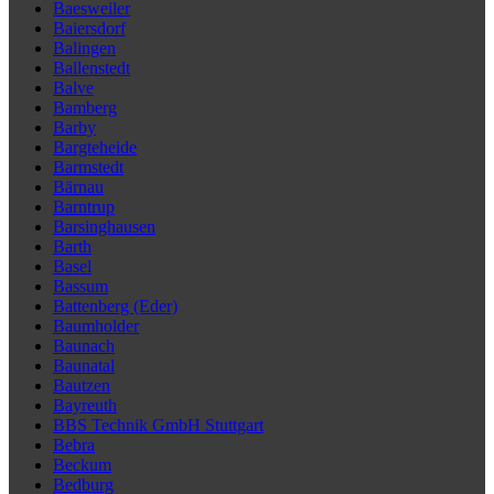
Baesweiler
Baiersdorf
Balingen
Ballenstedt
Balve
Bamberg
Barby
Bargteheide
Barmstedt
Bärnau
Barntrup
Barsinghausen
Barth
Basel
Bassum
Battenberg (Eder)
Baumholder
Baunach
Baunatal
Bautzen
Bayreuth
BBS Technik GmbH Stuttgart
Bebra
Beckum
Bedburg