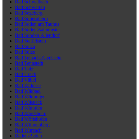
Bad Schwalbach
Bad Schwartau
Bad Segeberg
Bad Sobernheim
Bad Soden am Taunus
Bad Soden-Salmünster
Bad Sooden-Allendorf
Bad Staffelstein
Bad Sulza
Bad Sülze
Bad Teinach-Zavelstein
Bad Tennstedt
Bad Tölz
Bad Urach
Bad Vilbel
Bad Waldsee
Bad Wildbad
Bad Wildungen
Bad Wilsnack
Bad Wimpfen
Bad Windsheim
Bad Wörishofen
Bad Wünnenberg
Bad Wurzach
Baden-Baden