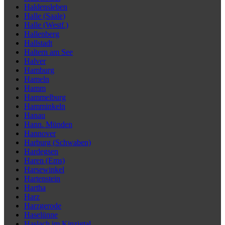
Haldensleben
Halle (Saale)
Halle (Westf.)
Hallenberg
Hallstadt
Haltern am See
Halver
Hamburg
Hameln
Hamm
Hammelburg
Hamminkeln
Hanau
Hann. Münden
Hannover
Harburg (Schwaben)
Hardegsen
Haren (Ems)
Harsewinkel
Hartenstein
Hartha
Harz
Harzgerode
Haselünne
Haslach im Kinzigtal