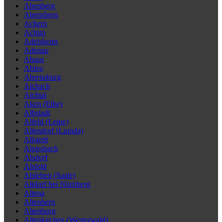
Abenberg
Abensberg
Achern
Achim
Adelsheim
Adenau
Ahaus
Ahlen
Ahrensburg
Aichach
Aichtal
Aken (Elbe)
Albstadt
Alfeld (Leine)
Allendorf (Lumda)
Allstedt
Alpirsbach
Alsdorf
Alsfeld
Alsleben (Saale)
Altdorf bei Nürnberg
Altena
Altenberg
Altenburg
Altenkirchen (Westerwald)