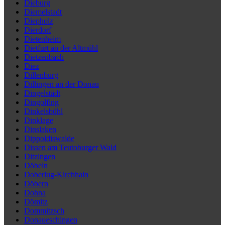
Dieburg
Diemelstadt
Diepholz
Dierdorf
Dietenheim
Dietfurt an der Altmühl
Dietzenbach
Diez
Dillenburg
Dillingen an der Donau
Dingelstädt
Dingolfing
Dinkelsbühl
Dinklage
Dinslaken
Dippoldiswalde
Dissen am Teutoburger Wald
Ditzingen
Döbeln
Doberlug-Kirchhain
Döbern
Dohna
Dömitz
Dommitzsch
Donaueschingen