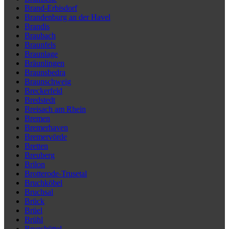
Brand-Erbisdorf
Brandenburg an der Havel
Brandis
Braubach
Braunfels
Braunlage
Bräunlingen
Braunsbedra
Braunschweig
Breckerfeld
Bredstedt
Breisach am Rhein
Bremen
Bremerhaven
Bremervörde
Bretten
Breuberg
Brilon
Brotterode-Trusetal
Bruchköbel
Bruchsal
Brück
Brüel
Brühl
Brunsbüttel