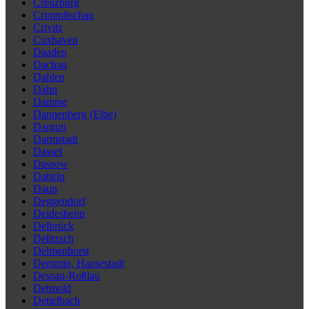
Creuzburg
Crimmitschau
Crivitz
Cuxhaven
Daaden
Dachau
Dahlen
Dahn
Damme
Dannenberg (Elbe)
Dargun
Darmstadt
Dassel
Dassow
Datteln
Daun
Deggendorf
Deidesheim
Delbrück
Delitzsch
Delmenhorst
Demmin, Hansestadt
Dessau-Roßlau
Detmold
Dettelbach