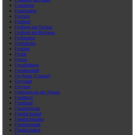
Franzburg
Frauenstein
Frechen
Freiberg
Freiberg am Neckar
Freiburg im Breisgau
Freilassing
Freinsheim
Freising
Freital
Freren
Freudenberg
Freudenstadt
Freyburg (Unstrut)
Freystadt
Freyung
Fridingen an der Donau
Friedberg
Friedland
Friedrichroda
Friedrichsdorf
Friedrichshafen
Friedrichstadt
Friedrichsthal