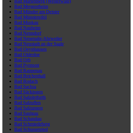
Bad Marienberg (Westerwald)
Bad Mergentheim
Bad Münder am Deister
Bad Münstereifel
Bad Muskau
Bad Nauheim
Bad Nenndorf
Bad Neuenahr-Ahrweiler
Bad Neustadt an der Saale
Bad Oeynhausen
Bad Oldesloe
Bad Orb
Bad Pyrmont
Bad Rappenau
Bad Reichenhall
Bad Rodach
Bad Sachsa
Bad Säckingen
Bad Salzdetfurth
Bad Salzuflen
Bad Salzungen
Bad Saulgau
Bad Schandau
Bad Schmiedeberg
Bad Schussenried