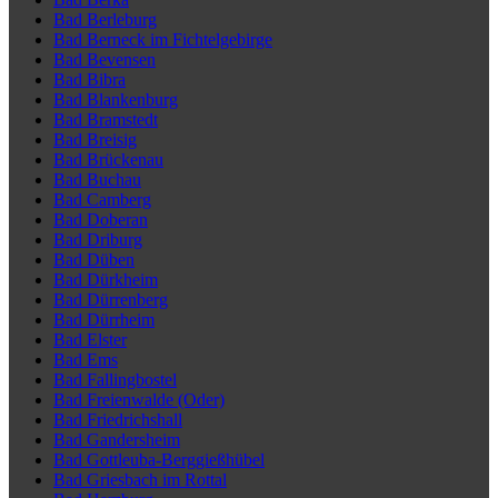
Bad Berleburg
Bad Berneck im Fichtelgebirge
Bad Bevensen
Bad Bibra
Bad Blankenburg
Bad Bramstedt
Bad Breisig
Bad Brückenau
Bad Buchau
Bad Camberg
Bad Doberan
Bad Driburg
Bad Düben
Bad Dürkheim
Bad Dürrenberg
Bad Dürrheim
Bad Elster
Bad Ems
Bad Fallingbostel
Bad Freienwalde (Oder)
Bad Friedrichshall
Bad Gandersheim
Bad Gottleuba-Berggießhübel
Bad Griesbach im Rottal