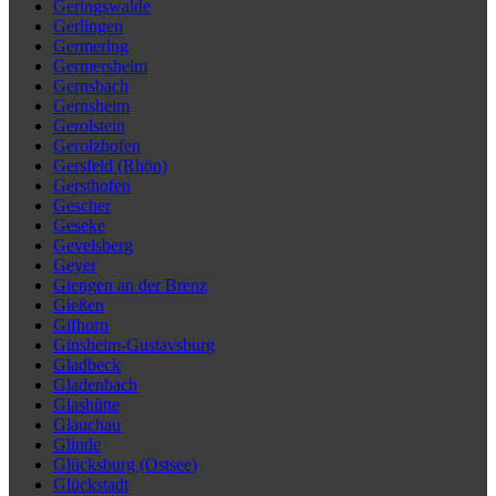
Geringswalde
Gerlingen
Germering
Germersheim
Gernsbach
Gernsheim
Gerolstein
Gerolzhofen
Gersfeld (Rhön)
Gersthofen
Gescher
Geseke
Gevelsberg
Geyer
Giengen an der Brenz
Gießen
Gifhorn
Ginsheim-Gustavsburg
Gladbeck
Gladenbach
Glashütte
Glauchau
Glinde
Glücksburg (Ostsee)
Glückstadt