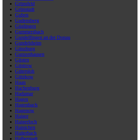
Grünsfeld
Grünstadt
Guben
Gudensberg
Güglingen
Gummersbach
Gundelfingen an der Donau
Gundelsheim
Günzburg
Gunzenhausen
Güsten
Güstrow
Gütersloh
Gützkow
Haan
Hachenburg
Hadamar
Hagen
Hagenbach
Hagenow
Haiger
Haigerloch
Hainichen
Haiterbach
Halberstadt