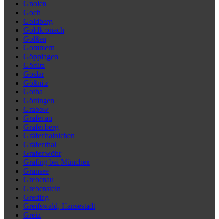
Gnoien
Goch
Goldberg
Goldkronach
Golßen
Gommern
Göppingen
Görlitz
Goslar
Gößnitz
Gotha
Göttingen
Grabow
Grafenau
Gräfenberg
Gräfenhainichen
Gräfenthal
Grafenwöhr
Grafing bei München
Gransee
Grebenau
Grebenstein
Greding
Greifswald, Hansestadt
Greiz