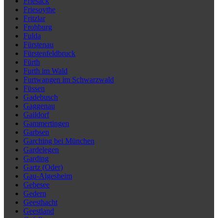
Friesack
Friesoythe
Fritzlar
Frohburg
Fulda
Fürstenau
Fürstenfeldbruck
Fürth
Furth im Wald
Furtwangen im Schwarzwald
Füssen
Gadebusch
Gaggenau
Gaildorf
Gammertingen
Garbsen
Garching bei München
Gardelegen
Garding
Gartz (Oder)
Gau-Algesheim
Gebesee
Gedern
Geesthacht
Geestland