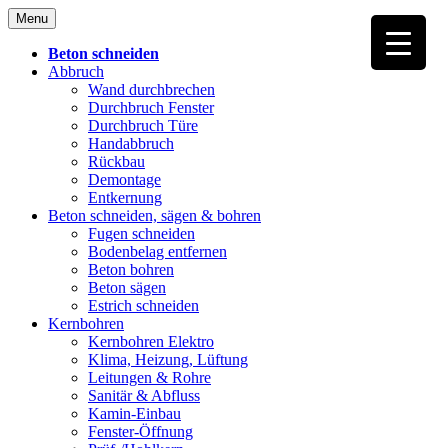
Skip
Menu
to
content
Beton schneiden
Abbruch
Wand durchbrechen
Durchbruch Fenster
Durchbruch Türe
Handabbruch
Rückbau
Demontage
Entkernung
Beton schneiden, sägen & bohren
Fugen schneiden
Bodenbelag entfernen
Beton bohren
Beton sägen
Estrich schneiden
Kernbohren
Kernbohren Elektro
Klima, Heizung, Lüftung
Leitungen & Rohre
Sanitär & Abfluss
Kamin-Einbau
Fenster-Öffnung