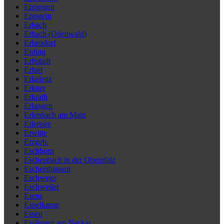
Eppingen
Eppstein
Erbach
Erbach (Odenwald)
Erbendorf
Erding
Erftstadt
Erfurt
Erkelenz
Erkner
Erkrath
Erlangen
Erlenbach am Main
Erlensee
Erwitte
Erzgeb.
Eschborn
Eschenbach in der Oberpfalz
Eschershausen
Eschwege
Eschweiler
Esens
Espelkamp
Essen
Esslingen am Neckar