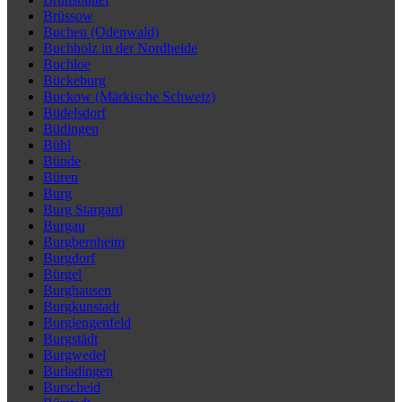
Brüssow
Buchen (Odenwald)
Buchholz in der Nordheide
Buchloe
Bückeburg
Buckow (Märkische Schweiz)
Büdelsdorf
Büdingen
Bühl
Bünde
Büren
Burg
Burg Stargard
Burgau
Burgbernheim
Burgdorf
Bürgel
Burghausen
Burgkunstadt
Burglengenfeld
Burgstädt
Burgwedel
Burladingen
Burscheid