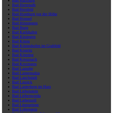
Bad Harzburg
Bad Herrenalb
Bad Hersfeld
Bad Homburg vor der Höhe
Bad Honnef
Bad Hönningen
Bad Iburg
Bad Karlshafen
Bad Kissingen
Bad König
Bad Königshofen im Grabfeld
Bad Köstritz
Bad Kötzting
Bad Kreuznach
Bad Krozingen
Bad Laasphe
Bad Langensalza
Bad Lauchstädt
Bad Lausick
Bad Lauterberg im Harz
Bad Liebenstein
Bad Liebenwerda
Bad Liebenzell
Bad Lippspringe
Bad Lobenstein