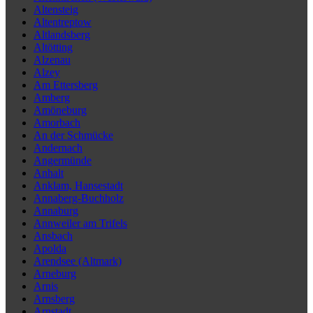
Altensteig
Altentreptow
Altlandsberg
Altötting
Alzenau
Alzey
Am Ettersberg
Amberg
Amöneburg
Amorbach
An der Schmücke
Andernach
Angermünde
Anhalt
Anklam, Hansestadt
Annaberg-Buchholz
Annaburg
Annweiler am Trifels
Ansbach
Apolda
Arendsee (Altmark)
Arneburg
Arnis
Arnsberg
Arnstadt