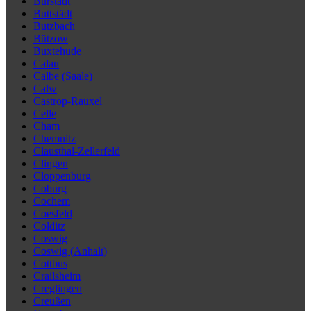
Bürstadt
Buttstädt
Butzbach
Bützow
Buxtehude
Calau
Calbe (Saale)
Calw
Castrop-Rauxel
Celle
Cham
Chemnitz
Clausthal-Zellerfeld
Clingen
Cloppenburg
Coburg
Cochem
Coesfeld
Colditz
Coswig
Coswig (Anhalt)
Cottbus
Crailsheim
Creglingen
Creußen