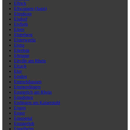
Ellrich
Ellwangen (Jagst)
Elmshorn
Elsdorf
Elsfleth
Elster
Elsterberg
Elsterwerda
Elstra
Elterlein
Eltmann
Eltville am Rhein
Elzach
Elze
Emden
Emmelshausen
Emmendingen
Emmerich am Rhein
Emsdetten
Endingen am Kaiserstuhl
Engen
Enger
Ennepetal
Ennigerloh
Eppelheim