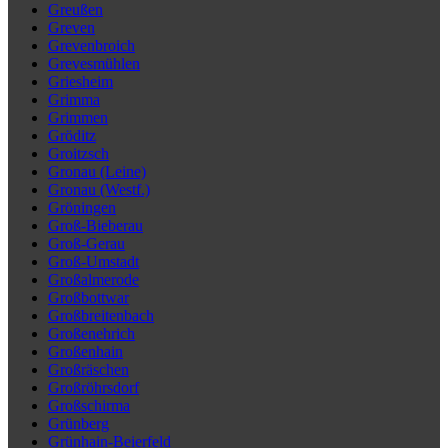
Greußen
Greven
Grevenbroich
Grevesmühlen
Griesheim
Grimma
Grimmen
Gröditz
Groitzsch
Gronau (Leine)
Gronau (Westf.)
Gröningen
Groß-Bieberau
Groß-Gerau
Groß-Umstadt
Großalmerode
Großbottwar
Großbreitenbach
Großenehrich
Großenhain
Großräschen
Großröhrsdorf
Großschirma
Grünberg
Grünhain-Beierfeld