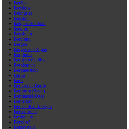
Beelitz
Beeskow
Beilngries
Beilstein
Belgern-Schildau
Bendorf
Bensheim
Berching
Bergen
Bergen auf Rügen
Bergheim
Bergisch Gladbach
Bergkamen
Bergneustadt
Berlin
Bern
Bernau bei Berlin
Bernburg (Saale)
Bernkastel-Kues
Bernsdorf
Bernstadt a. d. Eigen
Bersenbrück
Besigheim
Betzdorf
Betzenstein