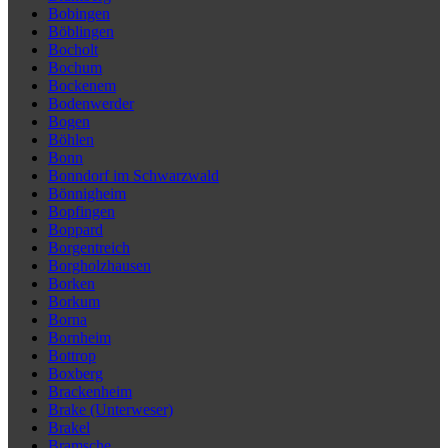
Bobingen
Böblingen
Bocholt
Bochum
Bockenem
Bodenwerder
Bogen
Böhlen
Bonn
Bonndorf im Schwarzwald
Bönnigheim
Bopfingen
Boppard
Borgentreich
Borgholzhausen
Borken
Borkum
Borna
Bornheim
Bottrop
Boxberg
Brackenheim
Brake (Unterweser)
Brakel
Bramsche