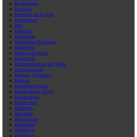
Beverungen
Bexbach
Biberach an der Riß
Biedenkopf
Biel
Bielefeld
Biesenthal
Bietigheim-Bissingen
Billerbeck
Bingen am Rhein
Birkenfeld
Bischofsheim an der Rhön
Bischofswerda
Bismark (Altmark)
Bitburg
Bitterfeld-Wolfen
Blankenburg (Harz)
Blankenhain
Blaubeuren
Blaustein
Bleckede
Bleicherode
Blieskastel
Blomberg
Blumberg