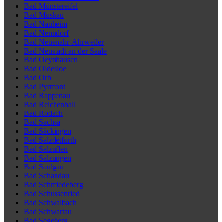
Bad Münstereifel
Bad Muskau
Bad Nauheim
Bad Nenndorf
Bad Neuenahr-Ahrweiler
Bad Neustadt an der Saale
Bad Oeynhausen
Bad Oldesloe
Bad Orb
Bad Pyrmont
Bad Rappenau
Bad Reichenhall
Bad Rodach
Bad Sachsa
Bad Säckingen
Bad Salzdetfurth
Bad Salzuflen
Bad Salzungen
Bad Saulgau
Bad Schandau
Bad Schmiedeberg
Bad Schussenried
Bad Schwalbach
Bad Schwartau
Bad Segeberg