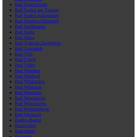
Bad Sobernheim
Bad Soden am Taunus
Bad Soden-Salmünster
Bad Sooden-Allendorf
Bad Staffelstein
Bad Sulza
Bad Sülze
Bad Teinach-Zavelstein
Bad Tennstedt
Bad Tölz
Bad Urach
Bad Vilbel
Bad Waldsee
Bad Wildbad
Bad Wildungen
Bad Wilsnack
Bad Wimpfen
Bad Windsheim
Bad Wörishofen
Bad Wünnenberg
Bad Wurzach
Baden-Baden
Baesweiler
Baiersdorf
Balingen