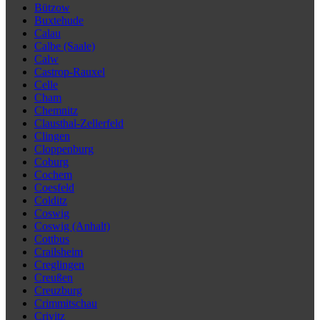
Bützow
Buxtehude
Calau
Calbe (Saale)
Calw
Castrop-Rauxel
Celle
Cham
Chemnitz
Clausthal-Zellerfeld
Clingen
Cloppenburg
Coburg
Cochem
Coesfeld
Colditz
Coswig
Coswig (Anhalt)
Cottbus
Crailsheim
Creglingen
Creußen
Creuzburg
Crimmitschau
Crivitz