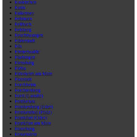
Euskirchen
Eutin
Falkensee
Fehmarn
Fellbach
Felsberg
Feuchtwangen
Filderstadt
Fils
Finsterwalde
Fladungen
Flensburg
Flöha
Flörsheim am Main
Florstadt
Forchheim
Forchtenberg
Forst (Lausitz)
Frankenau
Frankenberg (Eder)
Frankenthal (Pfalz)
Frankfurt (Oder)
Frankfurt am Main
Franzburg
Frauenstein