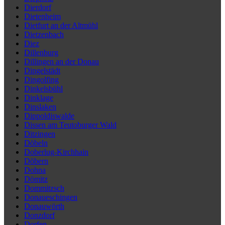
Dierdorf
Dietenheim
Dietfurt an der Altmühl
Dietzenbach
Diez
Dillenburg
Dillingen an der Donau
Dingelstädt
Dingolfing
Dinkelsbühl
Dinklage
Dinslaken
Dippoldiswalde
Dissen am Teutoburger Wald
Ditzingen
Döbeln
Doberlug-Kirchhain
Döbern
Dohna
Dömitz
Dommitzsch
Donaueschingen
Donauwörth
Donzdorf
Dorfen