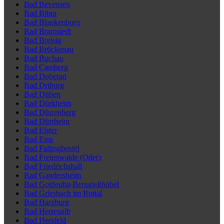
Bad Bevensen
Bad Bibra
Bad Blankenburg
Bad Bramstedt
Bad Breisig
Bad Brückenau
Bad Buchau
Bad Camberg
Bad Doberan
Bad Driburg
Bad Düben
Bad Dürkheim
Bad Dürrenberg
Bad Dürrheim
Bad Elster
Bad Ems
Bad Fallingbostel
Bad Freienwalde (Oder)
Bad Friedrichshall
Bad Gandersheim
Bad Gottleuba-Berggießhübel
Bad Griesbach im Rottal
Bad Harzburg
Bad Herrenalb
Bad Hersfeld