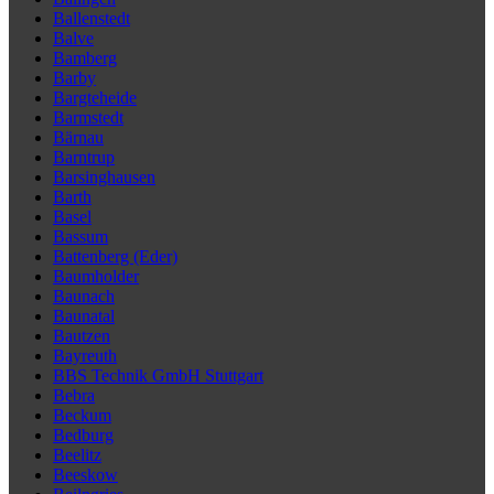
Ballenstedt
Balve
Bamberg
Barby
Bargteheide
Barmstedt
Bärnau
Barntrup
Barsinghausen
Barth
Basel
Bassum
Battenberg (Eder)
Baumholder
Baunach
Baunatal
Bautzen
Bayreuth
BBS Technik GmbH Stuttgart
Bebra
Beckum
Bedburg
Beelitz
Beeskow