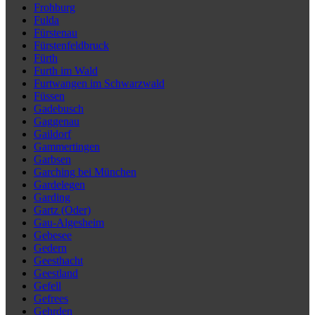
Frohburg
Fulda
Fürstenau
Fürstenfeldbruck
Fürth
Furth im Wald
Furtwangen im Schwarzwald
Füssen
Gadebusch
Gaggenau
Gaildorf
Gammertingen
Garbsen
Garching bei München
Gardelegen
Garding
Gartz (Oder)
Gau-Algesheim
Gebesee
Gedern
Geesthacht
Geestland
Gefell
Gefrees
Gehrden