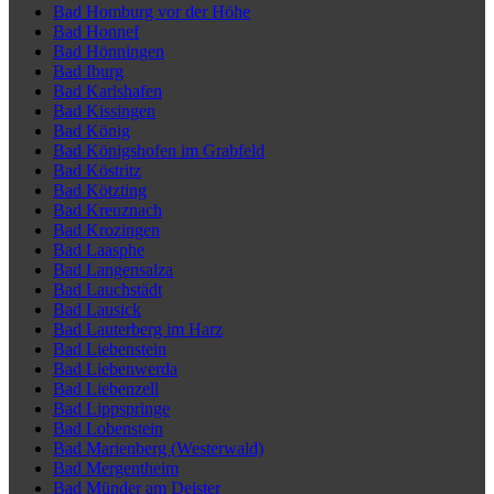
Bad Homburg vor der Höhe
Bad Honnef
Bad Hönningen
Bad Iburg
Bad Karlshafen
Bad Kissingen
Bad König
Bad Königshofen im Grabfeld
Bad Köstritz
Bad Kötzting
Bad Kreuznach
Bad Krozingen
Bad Laasphe
Bad Langensalza
Bad Lauchstädt
Bad Lausick
Bad Lauterberg im Harz
Bad Liebenstein
Bad Liebenwerda
Bad Liebenzell
Bad Lippspringe
Bad Lobenstein
Bad Marienberg (Westerwald)
Bad Mergentheim
Bad Münder am Deister