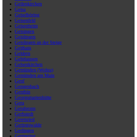
Geilenkirchen
Geisa
Geiselhöring
Geisenfeld
Geisenheim
Geisingen
Geislingen
Geislingen an der Steige
Geithain
Geldern
Gelnhausen
Gelsenkirchen
Gemünden (Wohra)
Gemünden am Main
Genf
Gengenbach
Genthin
Georgsmarienhütte
Gera
Gerabronn
Gerbstedt
Geretsried
Geringswalde
Gerlingen
Germering