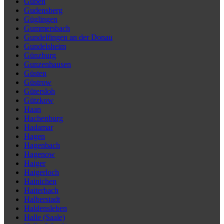
Guben
Gudensberg
Güglingen
Gummersbach
Gundelfingen an der Donau
Gundelsheim
Günzburg
Gunzenhausen
Güsten
Güstrow
Gütersloh
Gützkow
Haan
Hachenburg
Hadamar
Hagen
Hagenbach
Hagenow
Haiger
Haigerloch
Hainichen
Haiterbach
Halberstadt
Haldensleben
Halle (Saale)