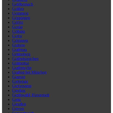
Goldkronach
Golßen
Gommern
Göppingen
Görlitz
Goslar
Gößnitz
Gotha
Göttingen
Grabow
Grafenau
Gräfenberg
Gräfenhainichen
Gräfenthal
Grafenwöhr
Grafing bei München
Gransee
Grebenau
Grebenstein
Greding
Greifswald, Hansestadt
Greiz
Greußen
Greven