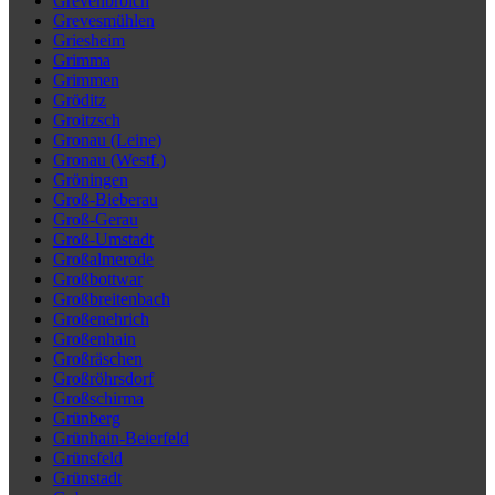
Grevenbroich
Grevesmühlen
Griesheim
Grimma
Grimmen
Gröditz
Groitzsch
Gronau (Leine)
Gronau (Westf.)
Gröningen
Groß-Bieberau
Groß-Gerau
Groß-Umstadt
Großalmerode
Großbottwar
Großbreitenbach
Großenehrich
Großenhain
Großräschen
Großröhrsdorf
Großschirma
Grünberg
Grünhain-Beierfeld
Grünsfeld
Grünstadt