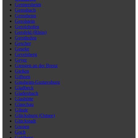
Germersheim
Gernsbach
Gernsheim
Gerolstein
Gerolzhofen
Gersfeld (Rhön)
Gersthofen
Gescher
Geseke
Gevelsberg
Geyer
Giengen an der Brenz
Gießen
Gifhorn
Ginsheim-Gustavsburg
Gladbeck
Gladenbach
Glashütte
Glauchau
Glinde
Glücksburg (Ostsee)
Glückstadt
Gnoien
Goch
Goldberg