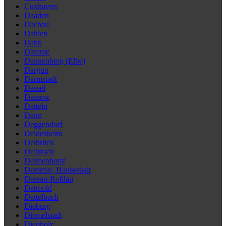
Cuxhaven
Daaden
Dachau
Dahlen
Dahn
Damme
Dannenberg (Elbe)
Dargun
Darmstadt
Dassel
Dassow
Datteln
Daun
Deggendorf
Deidesheim
Delbrück
Delitzsch
Delmenhorst
Demmin, Hansestadt
Dessau-Roßlau
Detmold
Dettelbach
Dieburg
Diemelstadt
Diepholz