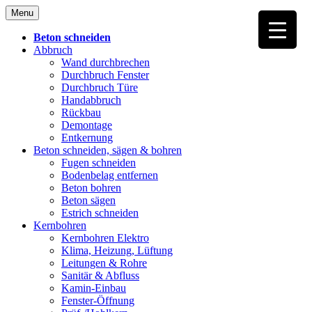
Skip
Menu
to
content
Beton schneiden
Abbruch
Wand durchbrechen
Durchbruch Fenster
Durchbruch Türe
Handabbruch
Rückbau
Demontage
Entkernung
Beton schneiden, sägen & bohren
Fugen schneiden
Bodenbelag entfernen
Beton bohren
Beton sägen
Estrich schneiden
Kernbohren
Kernbohren Elektro
Klima, Heizung, Lüftung
Leitungen & Rohre
Sanitär & Abfluss
Kamin-Einbau
Fenster-Öffnung