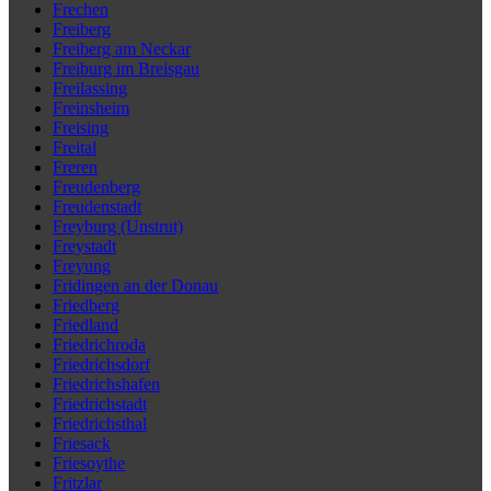
Frechen
Freiberg
Freiberg am Neckar
Freiburg im Breisgau
Freilassing
Freinsheim
Freising
Freital
Freren
Freudenberg
Freudenstadt
Freyburg (Unstrut)
Freystadt
Freyung
Fridingen an der Donau
Friedberg
Friedland
Friedrichroda
Friedrichsdorf
Friedrichshafen
Friedrichstadt
Friedrichsthal
Friesack
Friesoythe
Fritzlar