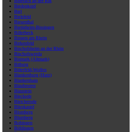
Biberach an der Riß
Biedenkopf
Biel
Bielefeld
Biesenthal
Bietigheim-Bissingen
Billerbeck
Bingen am Rhein
Birkenfeld
Bischofsheim an der Rhön
Bischofswerda
Bismark (Altmark)
Bitburg
Bitterfeld-Wolfen
Blankenburg (Harz)
Blankenhain
Blaubeuren
Blaustein
Bleckede
Bleicherode
Blieskastel
Blomberg
Blumberg
Bobingen
Böblingen