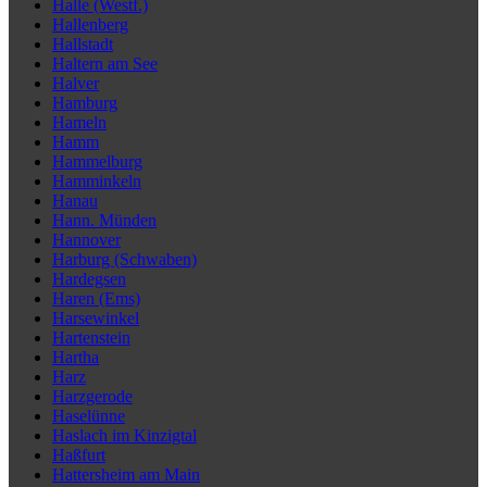
Halle (Westf.)
Hallenberg
Hallstadt
Haltern am See
Halver
Hamburg
Hameln
Hamm
Hammelburg
Hamminkeln
Hanau
Hann. Münden
Hannover
Harburg (Schwaben)
Hardegsen
Haren (Ems)
Harsewinkel
Hartenstein
Hartha
Harz
Harzgerode
Haselünne
Haslach im Kinzigtal
Haßfurt
Hattersheim am Main