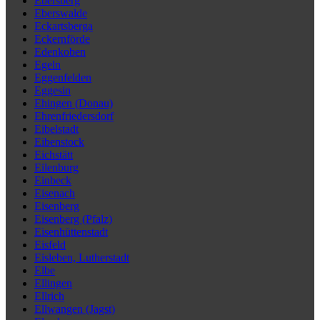
Ebersberg
Eberswalde
Eckartsberga
Eckernförde
Edenkoben
Egeln
Eggenfelden
Eggesin
Ehingen (Donau)
Ehrenfriedersdorf
Eibelstadt
Eibenstock
Eichstätt
Eilenburg
Einbeck
Eisenach
Eisenberg
Eisenberg (Pfalz)
Eisenhüttenstadt
Eisfeld
Eisleben, Lutherstadt
Elbe
Ellingen
Ellrich
Ellwangen (Jagst)