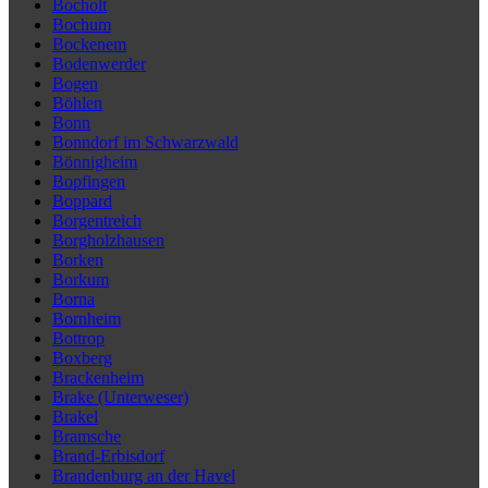
Bocholt
Bochum
Bockenem
Bodenwerder
Bogen
Böhlen
Bonn
Bonndorf im Schwarzwald
Bönnigheim
Bopfingen
Boppard
Borgentreich
Borgholzhausen
Borken
Borkum
Borna
Bornheim
Bottrop
Boxberg
Brackenheim
Brake (Unterweser)
Brakel
Bramsche
Brand-Erbisdorf
Brandenburg an der Havel