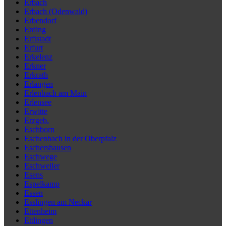
Erbach
Erbach (Odenwald)
Erbendorf
Erding
Erftstadt
Erfurt
Erkelenz
Erkner
Erkrath
Erlangen
Erlenbach am Main
Erlensee
Erwitte
Erzgeb.
Eschborn
Eschenbach in der Oberpfalz
Eschershausen
Eschwege
Eschweiler
Esens
Espelkamp
Essen
Esslingen am Neckar
Ettenheim
Ettlingen