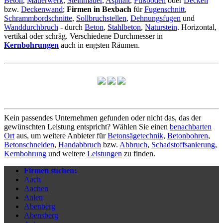
Beton
,
Mauerwerk
,
Steinmauer
,
Asphalt
,
Fußboden
oder
Decken
bzw.
Deckenwand
;
Firmen in Bexbach
für
Fugenschnitt
,
Schrammbordschnitte
,
Sollbruchstellen
,
Dehnungsfugen
und
Wanddurchbruch
- durch
Beton
,
Stahlbeton
,
Naturstein
. Horizontal,
vertikal oder schräg. Verschiedene Durchmesser in
Kernbohrungen
auch in engsten Räumen.
Kein passendes Unternehmen gefunden oder nicht das, das der
gewünschten Leistung entspricht? Wählen Sie einen
benachbarten
Ort
aus, um weitere Anbieter für
Betonsägetechnik
,
Betonbohren
,
Betonschneiden
,
Handabbruch
bzw.
Abbruch
,
Schadstoffsanierung
,
Kernbohrung
und weitere
Leistungen
zu finden.
Firmen suchen:
Aach
Aachen
Aalen
Abenberg
Abensberg