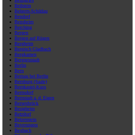
Beilngries
Beilstein
Belgern-Schildau
Bendorf
Bensheim
Berching
Bergen
Bergen auf Rügen
Bergheim
Bergisch Gladbach
Bergkamen
Bergneustadt
Berlin
Bern
Bernau bei Berlin
Bernburg (Saale)
Bernkastel-Kues
Bernsdorf
Bernstadt a. d. Eigen
Bersenbrück
Besigheim
Betzdorf
Betzenstein
Beverungen
Bexbach