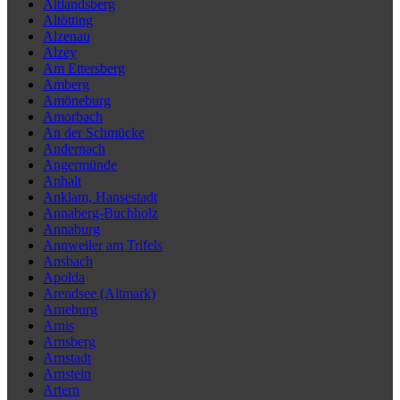
Altlandsberg
Altötting
Alzenau
Alzey
Am Ettersberg
Amberg
Amöneburg
Amorbach
An der Schmücke
Andernach
Angermünde
Anhalt
Anklam, Hansestadt
Annaberg-Buchholz
Annaburg
Annweiler am Trifels
Ansbach
Apolda
Arendsee (Altmark)
Arneburg
Arnis
Arnsberg
Arnstadt
Arnstein
Artern