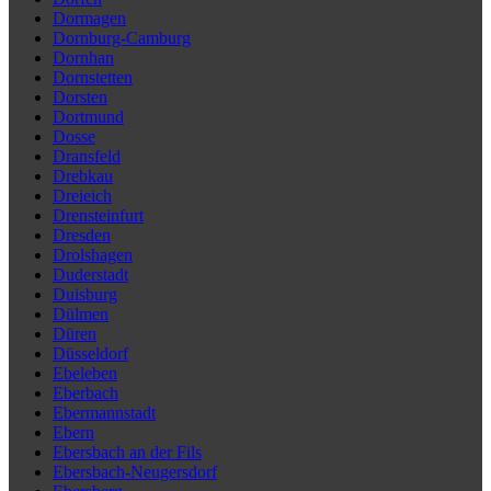
Dormagen
Dornburg-Camburg
Dornhan
Dornstetten
Dorsten
Dortmund
Dosse
Dransfeld
Drebkau
Dreieich
Drensteinfurt
Dresden
Drolshagen
Duderstadt
Duisburg
Dülmen
Düren
Düsseldorf
Ebeleben
Eberbach
Ebermannstadt
Ebern
Ebersbach an der Fils
Ebersbach-Neugersdorf