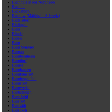
Buchholz in der Nordheide
Buchloe
Bückeburg
Buckow (Märkische Schweiz)
Büdelsdorf
Büdingen
Bühl
Bünde
Büren
Burg
Burg Stargard
Burgau
Burgbernheim
Burgdorf
Bürgel
Burghausen
Burgkunstadt
Burglengenfeld
Burgstädt
Burgwedel
Burladingen
Burscheid
Bürstadt
Buttstädt
Butzbach