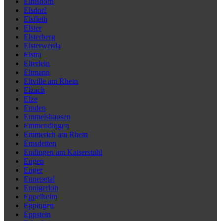
Elmshorn
Elsdorf
Elsfleth
Elster
Elsterberg
Elsterwerda
Elstra
Elterlein
Eltmann
Eltville am Rhein
Elzach
Elze
Emden
Emmelshausen
Emmendingen
Emmerich am Rhein
Emsdetten
Endingen am Kaiserstuhl
Engen
Enger
Ennepetal
Ennigerloh
Eppelheim
Eppingen
Eppstein