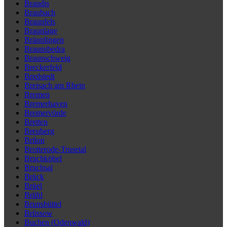
Brandis
Braubach
Braunfels
Braunlage
Bräunlingen
Braunsbedra
Braunschweig
Breckerfeld
Bredstedt
Breisach am Rhein
Bremen
Bremerhaven
Bremervörde
Bretten
Breuberg
Brilon
Brotterode-Trusetal
Bruchköbel
Bruchsal
Brück
Brüel
Brühl
Brunsbüttel
Brüssow
Buchen (Odenwald)