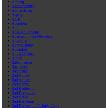
Arzberg
Aschaffenburg
Aschersleben
Asperg
Aßlar
Attendorn
Aub
Aue-Bad Schlema
Auerbach in der Oberpfalz
Augsburg
Augustusburg
Aulendorf
Auma-Weidatal
Aurich
Babenhausen
Bacharach
Backnang
Bad Aibling
Bad Arolsen
Bad Belzig
Bad Bentheim
Bad Bergzabern
Bad Berka
Bad Berleburg
Bad Berneck im Fichtelgebirge