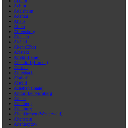
Achern
Achim
Adelsheim
Adenau
Ahaus
Ahlen
Ahrensburg
Aichach
Aichtal
Aken (Elbe)
Albstadt
Alfeld (Leine)
Allendorf (Lumda)
Allstedt
Alpirsbach
Alsdorf
Alsfeld
Alsleben (Saale)
Altdorf bei Nürnberg
Altena
Altenberg
Altenburg
Altenkirchen (Westerwald)
Altensteig
Altentreptow