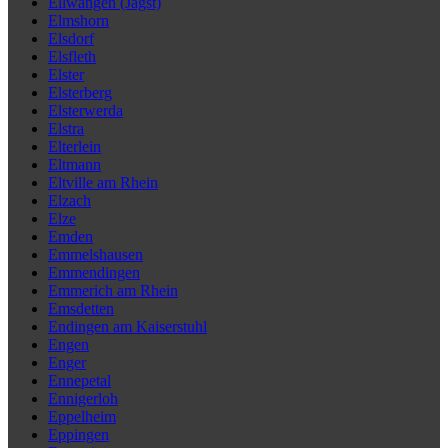
Ellwangen (Jagst)
Elmshorn
Elsdorf
Elsfleth
Elster
Elsterberg
Elsterwerda
Elstra
Elterlein
Eltmann
Eltville am Rhein
Elzach
Elze
Emden
Emmelshausen
Emmendingen
Emmerich am Rhein
Emsdetten
Endingen am Kaiserstuhl
Engen
Enger
Ennepetal
Ennigerloh
Eppelheim
Eppingen