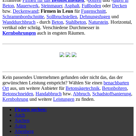
Erfahrene
Firmen für das
Betonschneiden
, -
bohren
und -
sägen in
Beton
,
Mauerwerk
,
Steinmauer
,
Asphalt
,
Fußboden
oder
Decken
bzw.
Deckenwand
;
Firmen in Leun
für
Fugenschnitt
,
Schrammbordschnitte
,
Sollbruchstellen
,
Dehnungsfugen
und
Wanddurchbruch
- durch
Beton
,
Stahlbeton
,
Naturstein
. Horizontal,
vertikal oder schräg. Verschiedene Durchmesser in
Kernbohrungen
auch in engsten Räumen.
Kein passendes Unternehmen gefunden oder nicht das, das der
gewünschten Leistung entspricht? Wählen Sie einen
benachbarten
Ort
aus, um weitere Anbieter für
Betonsägetechnik
,
Betonbohren
,
Betonschneiden
,
Handabbruch
bzw.
Abbruch
,
Schadstoffsanierung
,
Kernbohrung
und weitere
Leistungen
zu finden.
Firmen suchen:
Aach
Aachen
Aalen
Abenberg