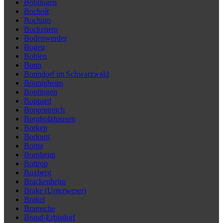
Böblingen
Bocholt
Bochum
Bockenem
Bodenwerder
Bogen
Böhlen
Bonn
Bonndorf im Schwarzwald
Bönnigheim
Bopfingen
Boppard
Borgentreich
Borgholzhausen
Borken
Borkum
Borna
Bornheim
Bottrop
Boxberg
Brackenheim
Brake (Unterweser)
Brakel
Bramsche
Brand-Erbisdorf