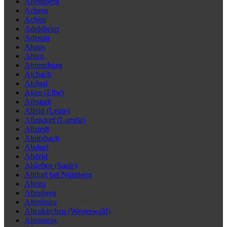
Abensberg
Achern
Achim
Adelsheim
Adenau
Ahaus
Ahlen
Ahrensburg
Aichach
Aichtal
Aken (Elbe)
Albstadt
Alfeld (Leine)
Allendorf (Lumda)
Allstedt
Alpirsbach
Alsdorf
Alsfeld
Alsleben (Saale)
Altdorf bei Nürnberg
Altena
Altenberg
Altenburg
Altenkirchen (Westerwald)
Altensteig