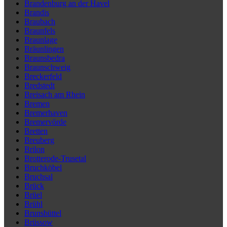
Brandenburg an der Havel
Brandis
Braubach
Braunfels
Braunlage
Bräunlingen
Braunsbedra
Braunschweig
Breckerfeld
Bredstedt
Breisach am Rhein
Bremen
Bremerhaven
Bremervörde
Bretten
Breuberg
Brilon
Brotterode-Trusetal
Bruchköbel
Bruchsal
Brück
Brüel
Brühl
Brunsbüttel
Brüssow