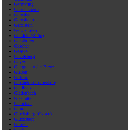
Germering
Germersheim
Gernsbach
Gernsheim
Gerolstein
Gerolzhofen
Gersfeld (Rhön)
Gersthofen
Gescher
Geseke
Gevelsberg
Geyer
Giengen an der Brenz
Gießen
Gifhorn
Ginsheim-Gustavsburg
Gladbeck
Gladenbach
Glashütte
Glauchau
Glinde
Glücksburg (Ostsee)
Glückstadt
Gnoien
Goch