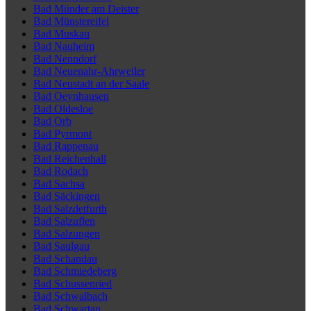
Bad Münder am Deister
Bad Münstereifel
Bad Muskau
Bad Nauheim
Bad Nenndorf
Bad Neuenahr-Ahrweiler
Bad Neustadt an der Saale
Bad Oeynhausen
Bad Oldesloe
Bad Orb
Bad Pyrmont
Bad Rappenau
Bad Reichenhall
Bad Rodach
Bad Sachsa
Bad Säckingen
Bad Salzdetfurth
Bad Salzuflen
Bad Salzungen
Bad Saulgau
Bad Schandau
Bad Schmiedeberg
Bad Schussenried
Bad Schwalbach
Bad Schwartau