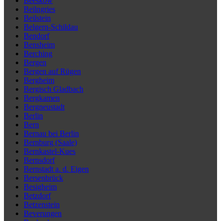
Beeskow
Beilngries
Beilstein
Belgern-Schildau
Bendorf
Bensheim
Berching
Bergen
Bergen auf Rügen
Bergheim
Bergisch Gladbach
Bergkamen
Bergneustadt
Berlin
Bern
Bernau bei Berlin
Bernburg (Saale)
Bernkastel-Kues
Bernsdorf
Bernstadt a. d. Eigen
Bersenbrück
Besigheim
Betzdorf
Betzenstein
Beverungen