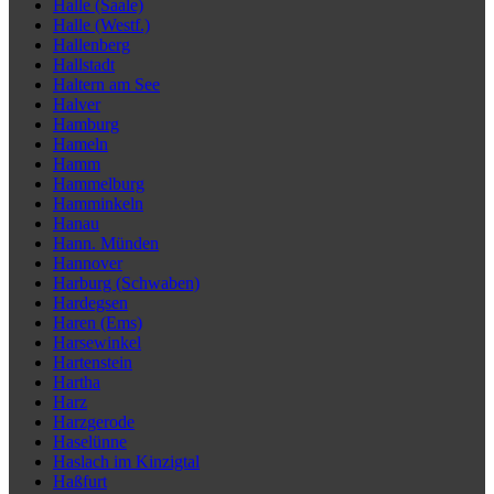
Halle (Saale)
Halle (Westf.)
Hallenberg
Hallstadt
Haltern am See
Halver
Hamburg
Hameln
Hamm
Hammelburg
Hamminkeln
Hanau
Hann. Münden
Hannover
Harburg (Schwaben)
Hardegsen
Haren (Ems)
Harsewinkel
Hartenstein
Hartha
Harz
Harzgerode
Haselünne
Haslach im Kinzigtal
Haßfurt