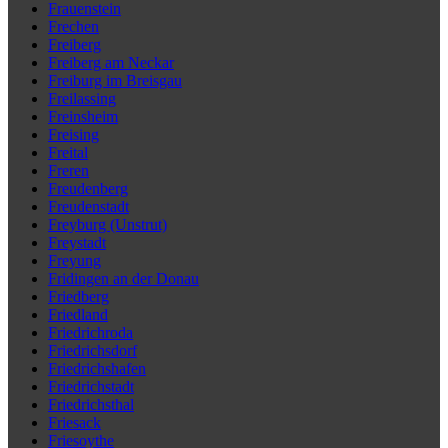
Frauenstein
Frechen
Freiberg
Freiberg am Neckar
Freiburg im Breisgau
Freilassing
Freinsheim
Freising
Freital
Freren
Freudenberg
Freudenstadt
Freyburg (Unstrut)
Freystadt
Freyung
Fridingen an der Donau
Friedberg
Friedland
Friedrichroda
Friedrichsdorf
Friedrichshafen
Friedrichstadt
Friedrichsthal
Friesack
Friesoythe