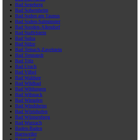
Bad Segeberg
Bad Sobernheim
Bad Soden am Taunus
Bad Soden-Salmünster
Bad Sooden-Allendorf
Bad Staffelstein
Bad Sulza
Bad Sülze
Bad Teinach-Zavelstein
Bad Tennstedt
Bad Tölz
Bad Urach
Bad Vilbel
Bad Waldsee
Bad Wildbad
Bad Wildungen
Bad Wilsnack
Bad Wimpfen
Bad Windsheim
Bad Wörishofen
Bad Wünnenberg
Bad Wurzach
Baden-Baden
Baesweiler
Baiersdorf