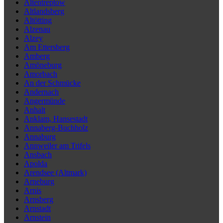
Altentreptow
Altlandsberg
Altötting
Alzenau
Alzey
Am Ettersberg
Amberg
Amöneburg
Amorbach
An der Schmücke
Andernach
Angermünde
Anhalt
Anklam, Hansestadt
Annaberg-Buchholz
Annaburg
Annweiler am Trifels
Ansbach
Apolda
Arendsee (Altmark)
Arneburg
Arnis
Arnsberg
Arnstadt
Arnstein