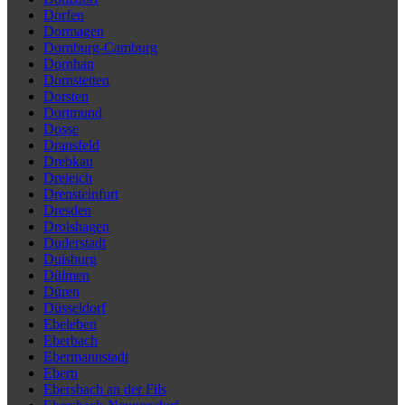
Dorfen
Dormagen
Dornburg-Camburg
Dornhan
Dornstetten
Dorsten
Dortmund
Dosse
Dransfeld
Drebkau
Dreieich
Drensteinfurt
Dresden
Drolshagen
Duderstadt
Duisburg
Dülmen
Düren
Düsseldorf
Ebeleben
Eberbach
Ebermannstadt
Ebern
Ebersbach an der Fils