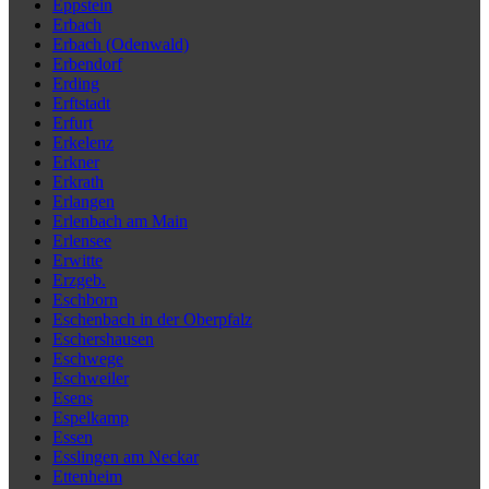
Eppstein
Erbach
Erbach (Odenwald)
Erbendorf
Erding
Erftstadt
Erfurt
Erkelenz
Erkner
Erkrath
Erlangen
Erlenbach am Main
Erlensee
Erwitte
Erzgeb.
Eschborn
Eschenbach in der Oberpfalz
Eschershausen
Eschwege
Eschweiler
Esens
Espelkamp
Essen
Esslingen am Neckar
Ettenheim