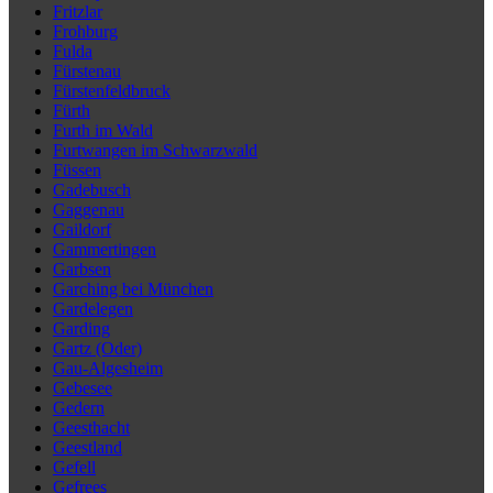
Fritzlar
Frohburg
Fulda
Fürstenau
Fürstenfeldbruck
Fürth
Furth im Wald
Furtwangen im Schwarzwald
Füssen
Gadebusch
Gaggenau
Gaildorf
Gammertingen
Garbsen
Garching bei München
Gardelegen
Garding
Gartz (Oder)
Gau-Algesheim
Gebesee
Gedern
Geesthacht
Geestland
Gefell
Gefrees