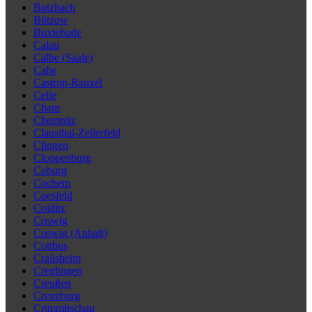
Butzbach
Bützow
Buxtehude
Calau
Calbe (Saale)
Calw
Castrop-Rauxel
Celle
Cham
Chemnitz
Clausthal-Zellerfeld
Clingen
Cloppenburg
Coburg
Cochem
Coesfeld
Colditz
Coswig
Coswig (Anhalt)
Cottbus
Crailsheim
Creglingen
Creußen
Creuzburg
Crimmitschau