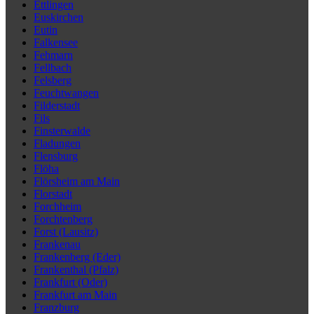
Ettlingen
Euskirchen
Eutin
Falkensee
Fehmarn
Fellbach
Felsberg
Feuchtwangen
Filderstadt
Fils
Finsterwalde
Fladungen
Flensburg
Flöha
Flörsheim am Main
Florstadt
Forchheim
Forchtenberg
Forst (Lausitz)
Frankenau
Frankenberg (Eder)
Frankenthal (Pfalz)
Frankfurt (Oder)
Frankfurt am Main
Franzburg