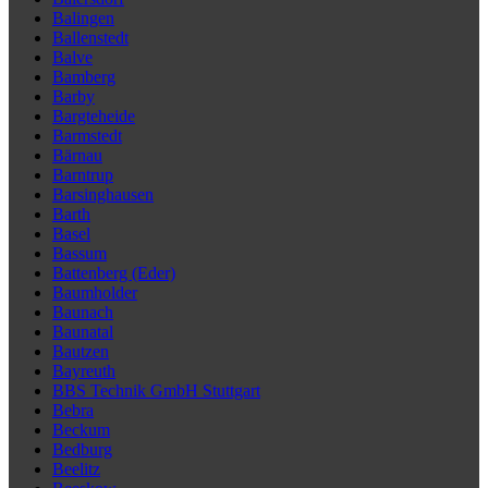
Balingen
Ballenstedt
Balve
Bamberg
Barby
Bargteheide
Barmstedt
Bärnau
Barntrup
Barsinghausen
Barth
Basel
Bassum
Battenberg (Eder)
Baumholder
Baunach
Baunatal
Bautzen
Bayreuth
BBS Technik GmbH Stuttgart
Bebra
Beckum
Bedburg
Beelitz