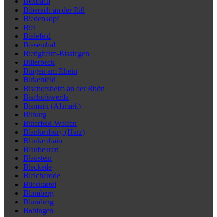
Bexbach
Biberach an der Riß
Biedenkopf
Biel
Bielefeld
Biesenthal
Bietigheim-Bissingen
Billerbeck
Bingen am Rhein
Birkenfeld
Bischofsheim an der Rhön
Bischofswerda
Bismark (Altmark)
Bitburg
Bitterfeld-Wolfen
Blankenburg (Harz)
Blankenhain
Blaubeuren
Blaustein
Bleckede
Bleicherode
Blieskastel
Blomberg
Blumberg
Bobingen