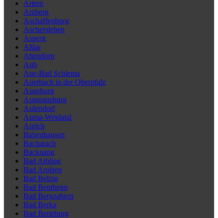
Artern
Arzberg
Aschaffenburg
Aschersleben
Asperg
Aßlar
Attendorn
Aub
Aue-Bad Schlema
Auerbach in der Oberpfalz
Augsburg
Augustusburg
Aulendorf
Auma-Weidatal
Aurich
Babenhausen
Bacharach
Backnang
Bad Aibling
Bad Arolsen
Bad Belzig
Bad Bentheim
Bad Bergzabern
Bad Berka
Bad Berleburg