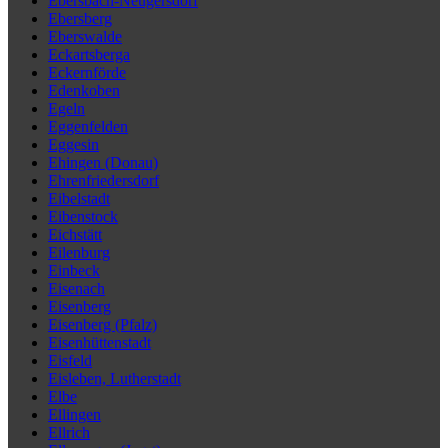
Ebersbach-Neugersdorf
Ebersberg
Eberswalde
Eckartsberga
Eckernförde
Edenkoben
Egeln
Eggenfelden
Eggesin
Ehingen (Donau)
Ehrenfriedersdorf
Eibelstadt
Eibenstock
Eichstätt
Eilenburg
Einbeck
Eisenach
Eisenberg
Eisenberg (Pfalz)
Eisenhüttenstadt
Eisfeld
Eisleben, Lutherstadt
Elbe
Ellingen
Ellrich