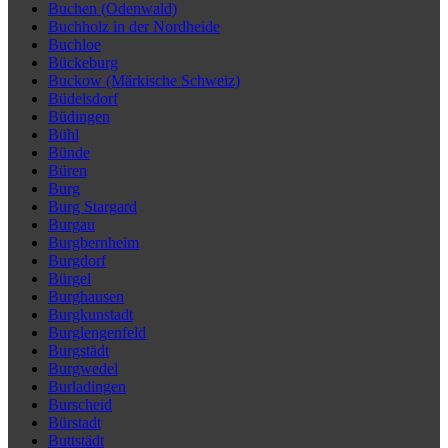
Buchen (Odenwald)
Buchholz in der Nordheide
Buchloe
Bückeburg
Buckow (Märkische Schweiz)
Büdelsdorf
Büdingen
Bühl
Bünde
Büren
Burg
Burg Stargard
Burgau
Burgbernheim
Burgdorf
Bürgel
Burghausen
Burgkunstadt
Burglengenfeld
Burgstädt
Burgwedel
Burladingen
Burscheid
Bürstadt
Buttstädt