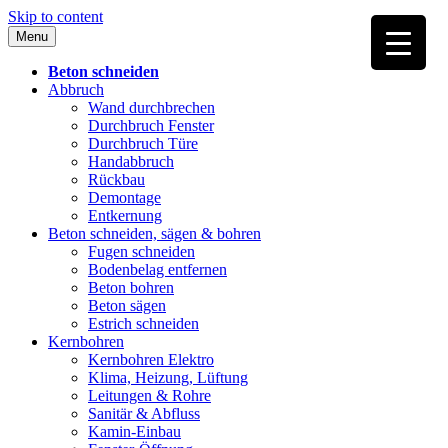
Skip to content
Menu
Beton schneiden
Abbruch
Wand durchbrechen
Durchbruch Fenster
Durchbruch Türe
Handabbruch
Rückbau
Demontage
Entkernung
Beton schneiden, sägen & bohren
Fugen schneiden
Bodenbelag entfernen
Beton bohren
Beton sägen
Estrich schneiden
Kernbohren
Kernbohren Elektro
Klima, Heizung, Lüftung
Leitungen & Rohre
Sanitär & Abfluss
Kamin-Einbau