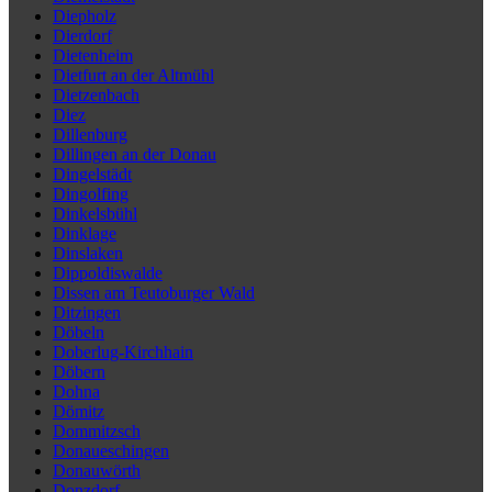
Diepholz
Dierdorf
Dietenheim
Dietfurt an der Altmühl
Dietzenbach
Diez
Dillenburg
Dillingen an der Donau
Dingelstädt
Dingolfing
Dinkelsbühl
Dinklage
Dinslaken
Dippoldiswalde
Dissen am Teutoburger Wald
Ditzingen
Döbeln
Doberlug-Kirchhain
Döbern
Dohna
Dömitz
Dommitzsch
Donaueschingen
Donauwörth
Donzdorf