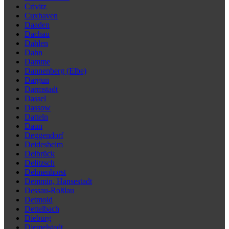
Crivitz
Cuxhaven
Daaden
Dachau
Dahlen
Dahn
Damme
Dannenberg (Elbe)
Dargun
Darmstadt
Dassel
Dassow
Datteln
Daun
Deggendorf
Deidesheim
Delbrück
Delitzsch
Delmenhorst
Demmin, Hansestadt
Dessau-Roßlau
Detmold
Dettelbach
Dieburg
Diemelstadt