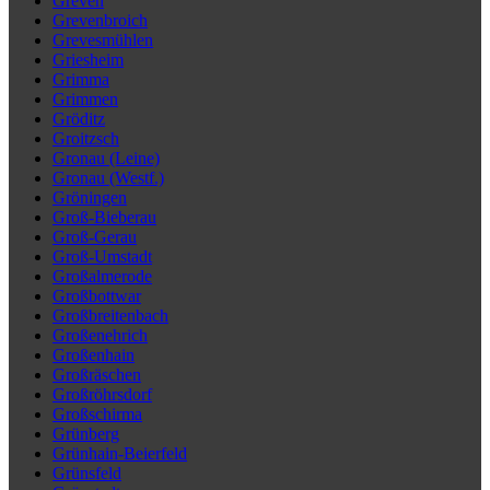
Greven
Grevenbroich
Grevesmühlen
Griesheim
Grimma
Grimmen
Gröditz
Groitzsch
Gronau (Leine)
Gronau (Westf.)
Gröningen
Groß-Bieberau
Groß-Gerau
Groß-Umstadt
Großalmerode
Großbottwar
Großbreitenbach
Großenehrich
Großenhain
Großräschen
Großröhrsdorf
Großschirma
Grünberg
Grünhain-Beierfeld
Grünsfeld