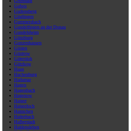
Grünstadt
Guben
Gudensberg
Güglingen
Gummersbach
Gundelfingen an der Donau
Gundelsheim
Günzburg
Gunzenhausen
Güsten
Güstrow
Gütersloh
Gützkow
Haan
Hachenburg
Hadamar
Hagen
Hagenbach
Hagenow
Haiger
Haigerloch
Hainichen
Haiterbach
Halberstadt
Haldensleben