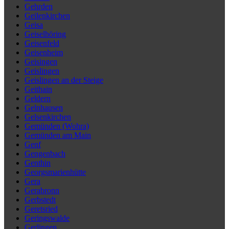
Gehrden
Geilenkirchen
Geisa
Geiselhöring
Geisenfeld
Geisenheim
Geisingen
Geislingen
Geislingen an der Steige
Geithain
Geldern
Gelnhausen
Gelsenkirchen
Gemünden (Wohra)
Gemünden am Main
Genf
Gengenbach
Genthin
Georgsmarienhütte
Gera
Gerabronn
Gerbstedt
Geretsried
Geringswalde
Gerlingen