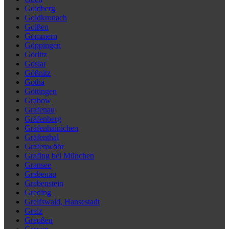
Goldberg
Goldkronach
Golßen
Gommern
Göppingen
Görlitz
Goslar
Gößnitz
Gotha
Göttingen
Grabow
Grafenau
Gräfenberg
Gräfenhainichen
Gräfenthal
Grafenwöhr
Grafing bei München
Gransee
Grebenau
Grebenstein
Greding
Greifswald, Hansestadt
Greiz
Greußen