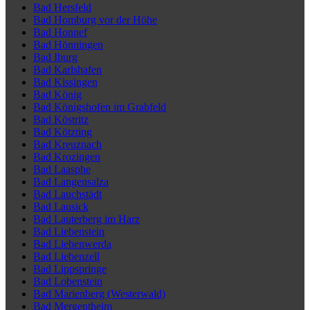
Bad Hersfeld
Bad Homburg vor der Höhe
Bad Honnef
Bad Hönningen
Bad Iburg
Bad Karlshafen
Bad Kissingen
Bad König
Bad Königshofen im Grabfeld
Bad Köstritz
Bad Kötzting
Bad Kreuznach
Bad Krozingen
Bad Laasphe
Bad Langensalza
Bad Lauchstädt
Bad Lausick
Bad Lauterberg im Harz
Bad Liebenstein
Bad Liebenwerda
Bad Liebenzell
Bad Lippspringe
Bad Lobenstein
Bad Marienberg (Westerwald)
Bad Mergentheim