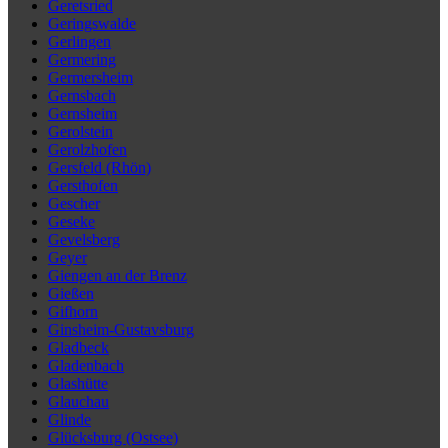
Geretsried
Geringswalde
Gerlingen
Germering
Germersheim
Gernsbach
Gernsheim
Gerolstein
Gerolzhofen
Gersfeld (Rhön)
Gersthofen
Gescher
Geseke
Gevelsberg
Geyer
Giengen an der Brenz
Gießen
Gifhorn
Ginsheim-Gustavsburg
Gladbeck
Gladenbach
Glashütte
Glauchau
Glinde
Glücksburg (Ostsee)