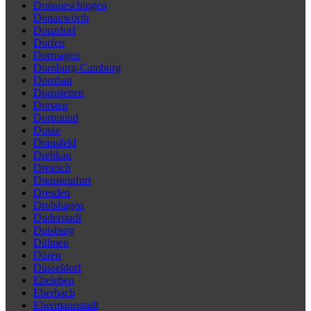
Donaueschingen
Donauwörth
Donzdorf
Dorfen
Dormagen
Dornburg-Camburg
Dornhan
Dornstetten
Dorsten
Dortmund
Dosse
Dransfeld
Drebkau
Dreieich
Drensteinfurt
Dresden
Drolshagen
Duderstadt
Duisburg
Dülmen
Düren
Düsseldorf
Ebeleben
Eberbach
Ebermannstadt