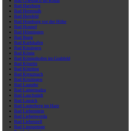
Bad Griesbach im Rottal
Bad Harzburg
Bad Herrenalb
Bad Hersfeld
Bad Homburg vor der Höhe
Bad Honnef
Bad Hönningen
Bad Iburg
Bad Karlshafen
Bad Kissingen
Bad König
Bad Königshofen im Grabfeld
Bad Köstritz
Bad Kötzting
Bad Kreuznach
Bad Krozingen
Bad Laasphe
Bad Langensalza
Bad Lauchstädt
Bad Lausick
Bad Lauterberg im Harz
Bad Liebenstein
Bad Liebenwerda
Bad Liebenzell
Bad Lippspringe