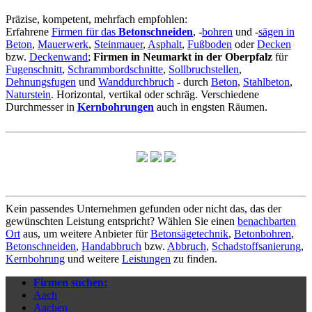
Präzise, kompetent, mehrfach empfohlen:
Erfahrene
Firmen für das
Betonschneiden
, -
bohren
und -
sägen in
Beton
,
Mauerwerk
,
Steinmauer
,
Asphalt
,
Fußboden
oder
Decken
bzw.
Deckenwand
;
Firmen in Neumarkt in der Oberpfalz
für
Fugenschnitt
,
Schrammbordschnitte
,
Sollbruchstellen
,
Dehnungsfugen
und
Wanddurchbruch
- durch
Beton
,
Stahlbeton
,
Naturstein
. Horizontal, vertikal oder schräg. Verschiedene
Durchmesser in
Kernbohrungen
auch in engsten Räumen.
Kein passendes Unternehmen gefunden oder nicht das, das der
gewünschten Leistung entspricht? Wählen Sie einen
benachbarten
Ort
aus, um weitere Anbieter für
Betonsägetechnik
,
Betonbohren
,
Betonschneiden
,
Handabbruch
bzw.
Abbruch
,
Schadstoffsanierung
,
Kernbohrung
und weitere
Leistungen
zu finden.
Firmen suchen:
Aach
Aachen