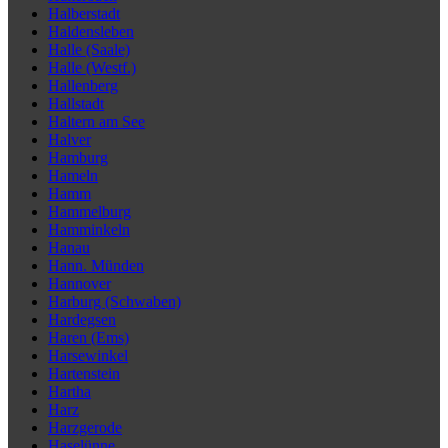
Halberstadt
Haldensleben
Halle (Saale)
Halle (Westf.)
Hallenberg
Hallstadt
Haltern am See
Halver
Hamburg
Hameln
Hamm
Hammelburg
Hamminkeln
Hanau
Hann. Münden
Hannover
Harburg (Schwaben)
Hardegsen
Haren (Ems)
Harsewinkel
Hartenstein
Hartha
Harz
Harzgerode
Haselünne