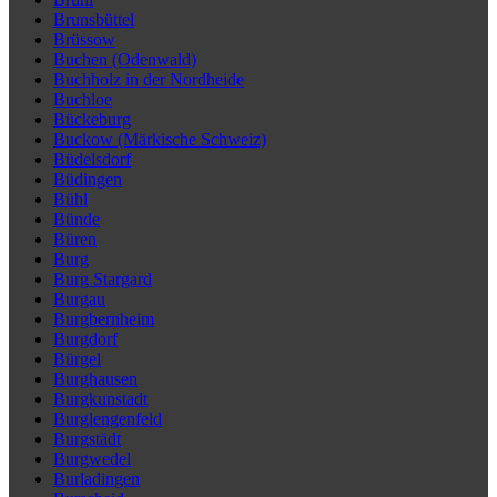
Brunsbüttel
Brüssow
Buchen (Odenwald)
Buchholz in der Nordheide
Buchloe
Bückeburg
Buckow (Märkische Schweiz)
Büdelsdorf
Büdingen
Bühl
Bünde
Büren
Burg
Burg Stargard
Burgau
Burgbernheim
Burgdorf
Bürgel
Burghausen
Burgkunstadt
Burglengenfeld
Burgstädt
Burgwedel
Burladingen