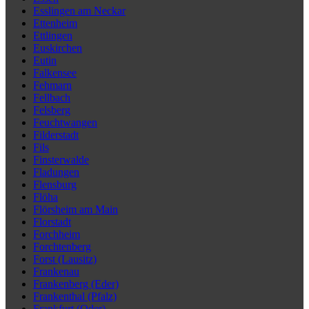
Esslingen am Neckar
Ettenheim
Ettlingen
Euskirchen
Eutin
Falkensee
Fehmarn
Fellbach
Felsberg
Feuchtwangen
Filderstadt
Fils
Finsterwalde
Fladungen
Flensburg
Flöha
Flörsheim am Main
Florstadt
Forchheim
Forchtenberg
Forst (Lausitz)
Frankenau
Frankenberg (Eder)
Frankenthal (Pfalz)
Frankfurt (Oder)