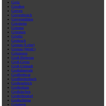
Greiz
Greußen
Greven
Grevenbroich
Grevesmühlen
Griesheim
Grimma
Grimmen
Gröditz
Groitzsch
Gronau (Leine)
Gronau (Westf.)
Gröningen
Groß-Bieberau
Groß-Gerau
Groß-Umstadt
Großalmerode
Großbottwar
Großbreitenbach
Großenehrich
Großenhain
Großräschen
Großröhrsdorf
Großschirma
Grünberg