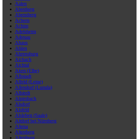
Aalen
Abenberg
Abensberg
Achern
Achim
Adelsheim
Adenau
Ahaus
Ahlen
Ahrensburg
Aichach
Aichtal
Aken (Elbe)
Albstadt
Alfeld (Leine)
Allendorf (Lumda)
Allstedt
Alpirsbach
Alsdorf
Alsfeld
Alsleben (Saale)
Altdorf bei Nürnberg
Altena
Altenberg
Altenburg