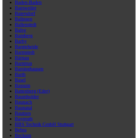
Baden-Baden
Baesweiler
Baiersdorf
Balingen
Ballenstedt
Balve
Bamberg
Barby
Bargteheide
Barmstedt
Bärnau
Barntrup
Barsinghausen
Barth
Basel
Bassum
Battenberg (Eder)
Baumholder
Baunach
Baunatal
Bautzen
Bayreuth
BBS Technik GmbH Stuttgart
Bebra
Beckum