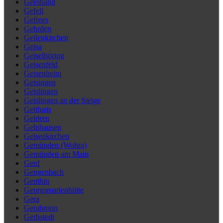
Geestland
Gefell
Gefrees
Gehrden
Geilenkirchen
Geisa
Geiselhöring
Geisenfeld
Geisenheim
Geisingen
Geislingen
Geislingen an der Steige
Geithain
Geldern
Gelnhausen
Gelsenkirchen
Gemünden (Wohra)
Gemünden am Main
Genf
Gengenbach
Genthin
Georgsmarienhütte
Gera
Gerabronn
Gerbstedt