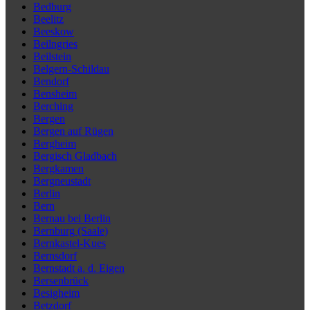
Bedburg
Beelitz
Beeskow
Beilngries
Beilstein
Belgern-Schildau
Bendorf
Bensheim
Berching
Bergen
Bergen auf Rügen
Bergheim
Bergisch Gladbach
Bergkamen
Bergneustadt
Berlin
Bern
Bernau bei Berlin
Bernburg (Saale)
Bernkastel-Kues
Bernsdorf
Bernstadt a. d. Eigen
Bersenbrück
Besigheim
Betzdorf