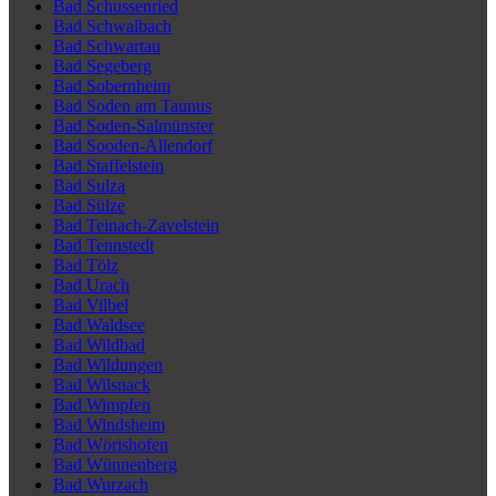
Bad Schussenried
Bad Schwalbach
Bad Schwartau
Bad Segeberg
Bad Sobernheim
Bad Soden am Taunus
Bad Soden-Salmünster
Bad Sooden-Allendorf
Bad Staffelstein
Bad Sulza
Bad Sülze
Bad Teinach-Zavelstein
Bad Tennstedt
Bad Tölz
Bad Urach
Bad Vilbel
Bad Waldsee
Bad Wildbad
Bad Wildungen
Bad Wilsnack
Bad Wimpfen
Bad Windsheim
Bad Wörishofen
Bad Wünnenberg
Bad Wurzach