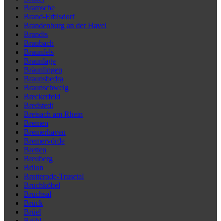
Bramsche
Brand-Erbisdorf
Brandenburg an der Havel
Brandis
Braubach
Braunfels
Braunlage
Bräunlingen
Braunsbedra
Braunschweig
Breckerfeld
Bredstedt
Breisach am Rhein
Bremen
Bremerhaven
Bremervörde
Bretten
Breuberg
Brilon
Brotterode-Trusetal
Bruchköbel
Bruchsal
Brück
Brüel
Brühl