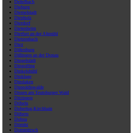
Dettelbach
Dieburg
Diemelstadt
Diepholz
Dierdorf
Dietenheim
Dietfurt an der Altmühl
Dietzenbach
Diez
Dillenburg
Dillingen an der Donau
Dingelstädt
Dingolfing
Dinkelsbühl
Dinklage
Dinslaken
Dippoldiswalde
Dissen am Teutoburger Wald
Ditzingen
Döbeln
Doberlug-Kirchhain
Döbern
Dohna
Dömitz
Dommitzsch