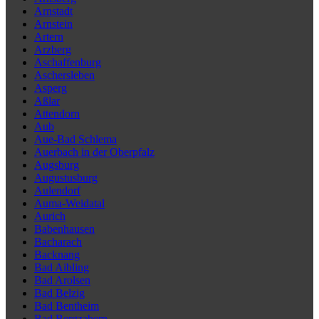
Arnstadt
Arnstein
Artern
Arzberg
Aschaffenburg
Aschersleben
Asperg
Aßlar
Attendorn
Aub
Aue-Bad Schlema
Auerbach in der Oberpfalz
Augsburg
Augustusburg
Aulendorf
Auma-Weidatal
Aurich
Babenhausen
Bacharach
Backnang
Bad Aibling
Bad Arolsen
Bad Belzig
Bad Bentheim
Bad Bergzabern