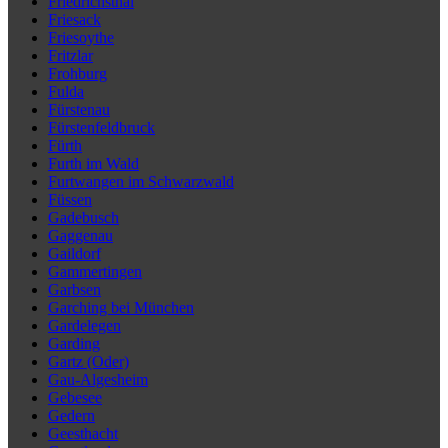
Friedrichsthal
Friesack
Friesoythe
Fritzlar
Frohburg
Fulda
Fürstenau
Fürstenfeldbruck
Fürth
Furth im Wald
Furtwangen im Schwarzwald
Füssen
Gadebusch
Gaggenau
Gaildorf
Gammertingen
Garbsen
Garching bei München
Gardelegen
Garding
Gartz (Oder)
Gau-Algesheim
Gebesee
Gedern
Geesthacht