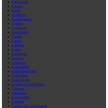
Glückstadt
Gnoien
Goch
Goldberg
Goldkronach
Golßen
Gommern
Göppingen
Görlitz
Goslar
Gößnitz
Gotha
Göttingen
Grabow
Grafenau
Gräfenberg
Gräfenhainichen
Gräfenthal
Grafenwöhr
Grafing bei München
Gransee
Grebenau
Grebenstein
Greding
Greifswald, Hansestadt