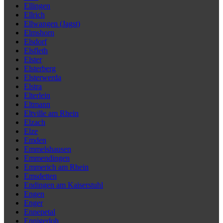
Ellingen
Ellrich
Ellwangen (Jagst)
Elmshorn
Elsdorf
Elsfleth
Elster
Elsterberg
Elsterwerda
Elstra
Elterlein
Eltmann
Eltville am Rhein
Elzach
Elze
Emden
Emmelshausen
Emmendingen
Emmerich am Rhein
Emsdetten
Endingen am Kaiserstuhl
Engen
Enger
Ennepetal
Ennigerloh