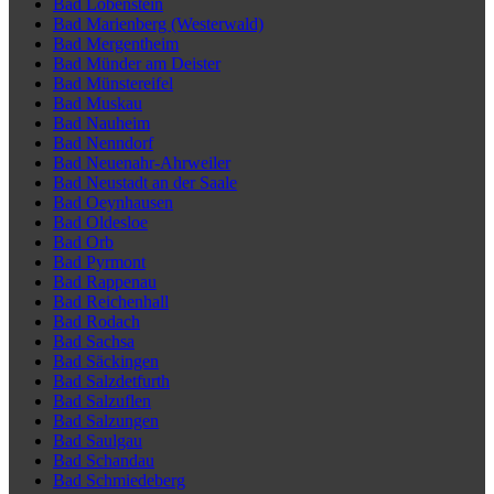
Bad Lobenstein
Bad Marienberg (Westerwald)
Bad Mergentheim
Bad Münder am Deister
Bad Münstereifel
Bad Muskau
Bad Nauheim
Bad Nenndorf
Bad Neuenahr-Ahrweiler
Bad Neustadt an der Saale
Bad Oeynhausen
Bad Oldesloe
Bad Orb
Bad Pyrmont
Bad Rappenau
Bad Reichenhall
Bad Rodach
Bad Sachsa
Bad Säckingen
Bad Salzdetfurth
Bad Salzuflen
Bad Salzungen
Bad Saulgau
Bad Schandau
Bad Schmiedeberg