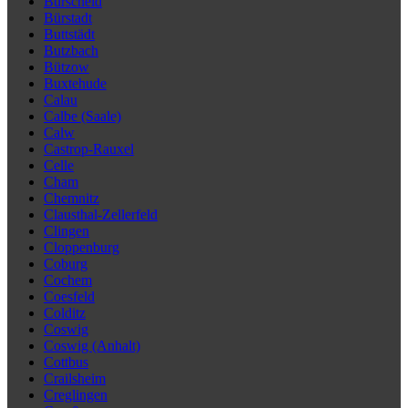
Burscheid
Bürstadt
Buttstädt
Butzbach
Bützow
Buxtehude
Calau
Calbe (Saale)
Calw
Castrop-Rauxel
Celle
Cham
Chemnitz
Clausthal-Zellerfeld
Clingen
Cloppenburg
Coburg
Cochem
Coesfeld
Colditz
Coswig
Coswig (Anhalt)
Cottbus
Crailsheim
Creglingen