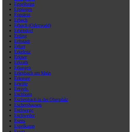
Eppelheim
Eppingen
Eppstein
Erbach
Erbach (Odenwald)
Erbendorf
Erding
Erftstadt
Erfurt
Erkelenz
Erkner
Erkrath
Erlangen
Erlenbach am Main
Erlensee
Erwitte
Erzgeb.
Eschborn
Eschenbach in der Oberpfalz
Eschershausen
Eschwege
Eschweiler
Esens
Espelkamp
Essen