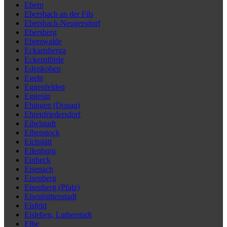
Ebern
Ebersbach an der Fils
Ebersbach-Neugersdorf
Ebersberg
Eberswalde
Eckartsberga
Eckernförde
Edenkoben
Egeln
Eggenfelden
Eggesin
Ehingen (Donau)
Ehrenfriedersdorf
Eibelstadt
Eibenstock
Eichstätt
Eilenburg
Einbeck
Eisenach
Eisenberg
Eisenberg (Pfalz)
Eisenhüttenstadt
Eisfeld
Eisleben, Lutherstadt
Elbe