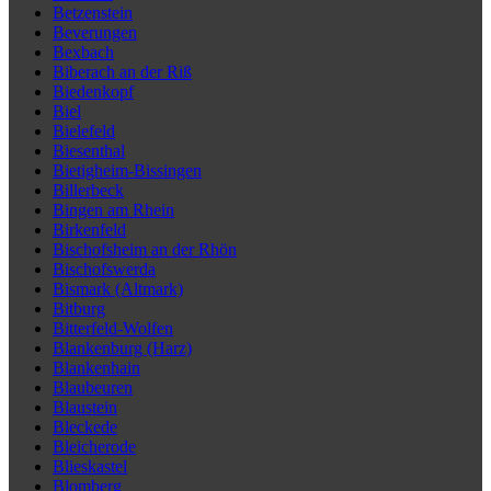
Betzenstein
Beverungen
Bexbach
Biberach an der Riß
Biedenkopf
Biel
Bielefeld
Biesenthal
Bietigheim-Bissingen
Billerbeck
Bingen am Rhein
Birkenfeld
Bischofsheim an der Rhön
Bischofswerda
Bismark (Altmark)
Bitburg
Bitterfeld-Wolfen
Blankenburg (Harz)
Blankenhain
Blaubeuren
Blaustein
Bleckede
Bleicherode
Blieskastel
Blomberg