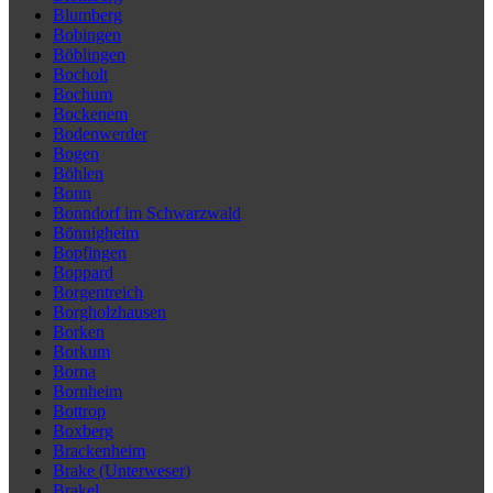
Blumberg
Bobingen
Böblingen
Bocholt
Bochum
Bockenem
Bodenwerder
Bogen
Böhlen
Bonn
Bonndorf im Schwarzwald
Bönnigheim
Bopfingen
Boppard
Borgentreich
Borgholzhausen
Borken
Borkum
Borna
Bornheim
Bottrop
Boxberg
Brackenheim
Brake (Unterweser)
Brakel