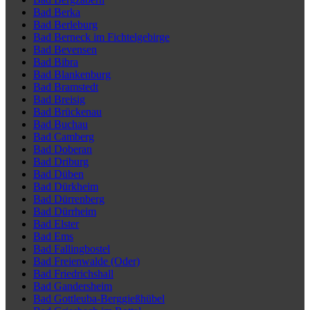
Bad Berka
Bad Berleburg
Bad Berneck im Fichtelgebirge
Bad Bevensen
Bad Bibra
Bad Blankenburg
Bad Bramstedt
Bad Breisig
Bad Brückenau
Bad Buchau
Bad Camberg
Bad Doberan
Bad Driburg
Bad Düben
Bad Dürkheim
Bad Dürrenberg
Bad Dürrheim
Bad Elster
Bad Ems
Bad Fallingbostel
Bad Freienwalde (Oder)
Bad Friedrichshall
Bad Gandersheim
Bad Gottleuba-Berggießhübel