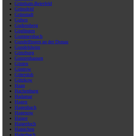
Grünhain-Beierfeld
Grünsfeld
Grünstadt
Guben
Gudensberg
Güglingen
Gummersbach
Gundelfingen an der Donau
Gundelsheim
Günzburg
Gunzenhausen
Güsten
Güstrow
Gütersloh
Gützkow
Haan
Hachenburg
Hadamar
Hagen
Hagenbach
Hagenow
Haiger
Haigerloch
Hainichen
Haiterbach