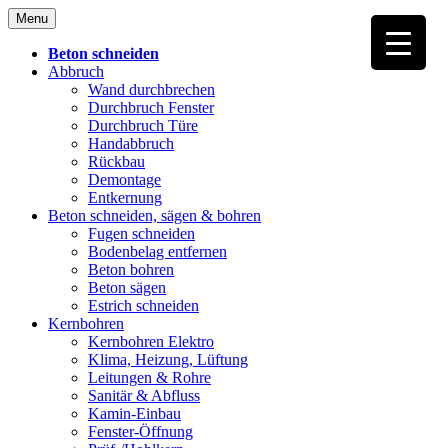
Skip
Menu
to
content
Beton schneiden
Abbruch
Wand durchbrechen
Durchbruch Fenster
Durchbruch Türe
Handabbruch
Rückbau
Demontage
Entkernung
Beton schneiden, sägen & bohren
Fugen schneiden
Bodenbelag entfernen
Beton bohren
Beton sägen
Estrich schneiden
Kernbohren
Kernbohren Elektro
Klima, Heizung, Lüftung
Leitungen & Rohre
Sanitär & Abfluss
Kamin-Einbau
Fenster-Öffnung