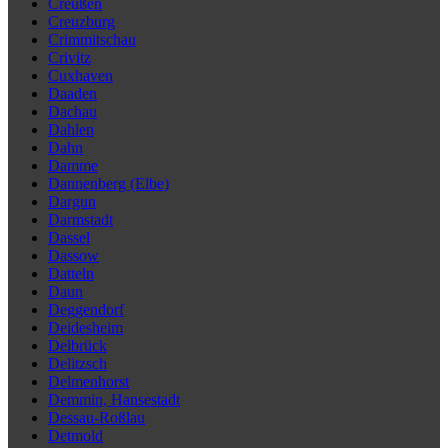
Creußen
Creuzburg
Crimmitschau
Crivitz
Cuxhaven
Daaden
Dachau
Dahlen
Dahn
Damme
Dannenberg (Elbe)
Dargun
Darmstadt
Dassel
Dassow
Datteln
Daun
Deggendorf
Deidesheim
Delbrück
Delitzsch
Delmenhorst
Demmin, Hansestadt
Dessau-Roßlau
Detmold