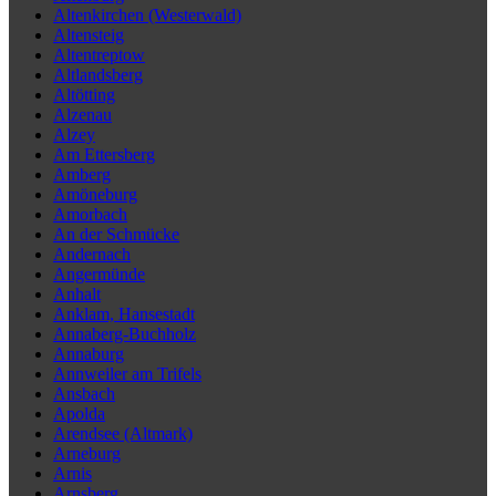
Altenkirchen (Westerwald)
Altensteig
Altentreptow
Altlandsberg
Altötting
Alzenau
Alzey
Am Ettersberg
Amberg
Amöneburg
Amorbach
An der Schmücke
Andernach
Angermünde
Anhalt
Anklam, Hansestadt
Annaberg-Buchholz
Annaburg
Annweiler am Trifels
Ansbach
Apolda
Arendsee (Altmark)
Arneburg
Arnis
Arnsberg