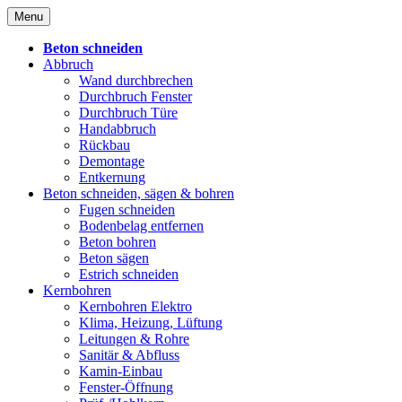
Skip
Menu
to
content
Beton schneiden
Abbruch
Wand durchbrechen
Durchbruch Fenster
Durchbruch Türe
Handabbruch
Rückbau
Demontage
Entkernung
Beton schneiden, sägen & bohren
Fugen schneiden
Bodenbelag entfernen
Beton bohren
Beton sägen
Estrich schneiden
Kernbohren
Kernbohren Elektro
Klima, Heizung, Lüftung
Leitungen & Rohre
Sanitär & Abfluss
Kamin-Einbau
Fenster-Öffnung