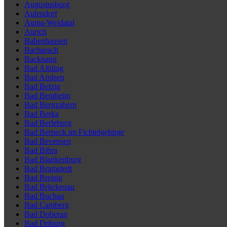
Augustusburg
Aulendorf
Auma-Weidatal
Aurich
Babenhausen
Bacharach
Backnang
Bad Aibling
Bad Arolsen
Bad Belzig
Bad Bentheim
Bad Bergzabern
Bad Berka
Bad Berleburg
Bad Berneck im Fichtelgebirge
Bad Bevensen
Bad Bibra
Bad Blankenburg
Bad Bramstedt
Bad Breisig
Bad Brückenau
Bad Buchau
Bad Camberg
Bad Doberan
Bad Driburg