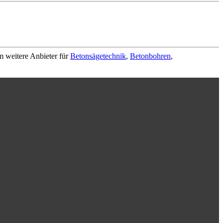
m weitere Anbieter für
Betonsägetechnik
,
Betonbohren
,