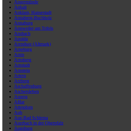
Angermünde
Anhalt
Anklam, Hansestadt
Annaberg-Buchholz
Annaburg
Annweiler am Trifels
Ansbach
Apolda
Arendsee (Altmark)
Arneburg
Arnis
Arnsberg
Arnstadt
Arnstein
Artern
Arzberg
Aschaffenburg
Aschersleben
Asperg
Aßlar
Attendorn
Aub
Aue-Bad Schlema
Auerbach in der Oberpfalz
Augsburg