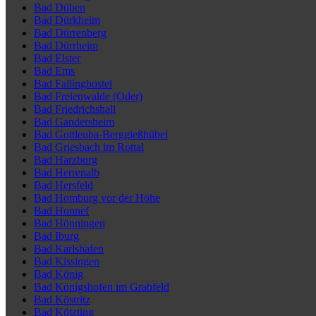
Bad Düben
Bad Dürkheim
Bad Dürrenberg
Bad Dürrheim
Bad Elster
Bad Ems
Bad Fallingbostel
Bad Freienwalde (Oder)
Bad Friedrichshall
Bad Gandersheim
Bad Gottleuba-Berggießhübel
Bad Griesbach im Rottal
Bad Harzburg
Bad Herrenalb
Bad Hersfeld
Bad Homburg vor der Höhe
Bad Honnef
Bad Hönningen
Bad Iburg
Bad Karlshafen
Bad Kissingen
Bad König
Bad Königshofen im Grabfeld
Bad Köstritz
Bad Kötzting