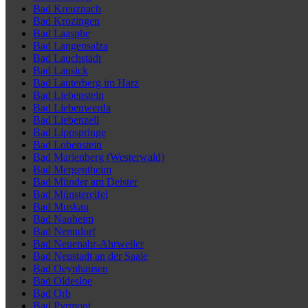
Bad Kreuznach
Bad Krozingen
Bad Laasphe
Bad Langensalza
Bad Lauchstädt
Bad Lausick
Bad Lauterberg im Harz
Bad Liebenstein
Bad Liebenwerda
Bad Liebenzell
Bad Lippspringe
Bad Lobenstein
Bad Marienberg (Westerwald)
Bad Mergentheim
Bad Münder am Deister
Bad Münstereifel
Bad Muskau
Bad Nauheim
Bad Nenndorf
Bad Neuenahr-Ahrweiler
Bad Neustadt an der Saale
Bad Oeynhausen
Bad Oldesloe
Bad Orb
Bad Pyrmont