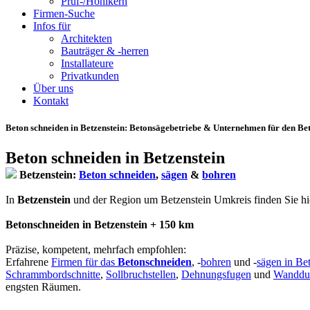
Prüf-/Hohlkern
Firmen-Suche
Infos für
Architekten
Bauträger & -herren
Installateure
Privatkunden
Über uns
Kontakt
Beton schneiden in Betzenstein
: Betonsägebetriebe & Unternehmen für den Beto
Beton schneiden in Betzenstein
Betzenstein:
Beton schneiden
,
sägen
&
bohren
In
Betzenstein
und der Region um Betzenstein Umkreis finden Sie hier 
Betonschneiden in Betzenstein + 150 km
Präzise, kompetent, mehrfach empfohlen:
Erfahrene
Firmen für das
Betonschneiden
, -
bohren
und -
sägen in Be
Schrammbordschnitte
,
Sollbruchstellen
,
Dehnungsfugen
und
Wanddu
engsten Räumen.