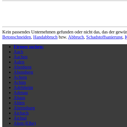
Kein passendes Unternehmen gefunden oder nicht das, das der gewün
Betonschneiden
,
Handabbruch
bzw.
Abbruch
,
Schadstoffsanierung
,
K
Firmen suchen:
Aach
Aachen
Aalen
Abenberg
Abensberg
Achern
Achim
Adelsheim
Adenau
Ahaus
Ahlen
Ahrensburg
Aichach
Aichtal
Aken (Elbe)