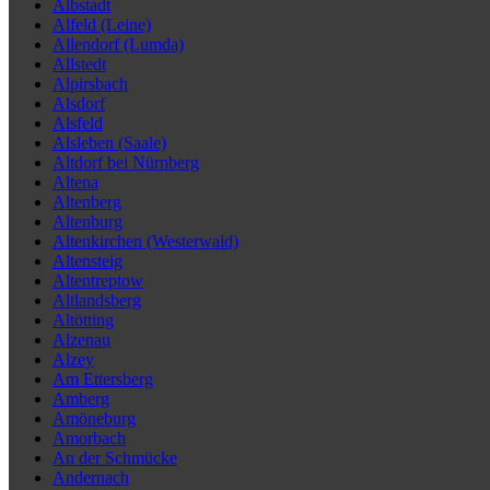
Albstadt
Alfeld (Leine)
Allendorf (Lumda)
Allstedt
Alpirsbach
Alsdorf
Alsfeld
Alsleben (Saale)
Altdorf bei Nürnberg
Altena
Altenberg
Altenburg
Altenkirchen (Westerwald)
Altensteig
Altentreptow
Altlandsberg
Altötting
Alzenau
Alzey
Am Ettersberg
Amberg
Amöneburg
Amorbach
An der Schmücke
Andernach