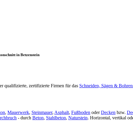
nschnitt in Betzenstein
qualifizierte, zertifizierte Firmen für das
Schneiden, Sägen & Bohren
ton
,
Mauerwerk
,
Steinmauer
,
Asphalt
,
Fußboden
oder
Decken
bzw.
De
rchbruch
- durch
Beton
,
Stahlbeton
,
Naturstein
. Horizontal, vertikal 