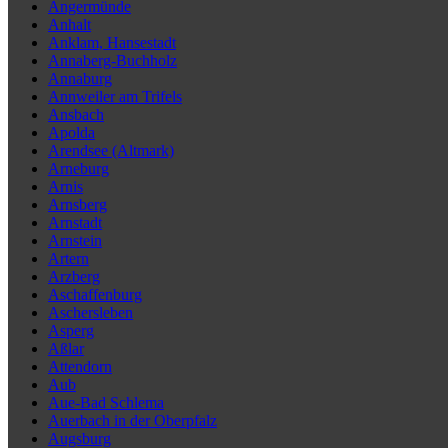
Angermünde
Anhalt
Anklam, Hansestadt
Annaberg-Buchholz
Annaburg
Annweiler am Trifels
Ansbach
Apolda
Arendsee (Altmark)
Arneburg
Arnis
Arnsberg
Arnstadt
Arnstein
Artern
Arzberg
Aschaffenburg
Aschersleben
Asperg
Aßlar
Attendorn
Aub
Aue-Bad Schlema
Auerbach in der Oberpfalz
Augsburg