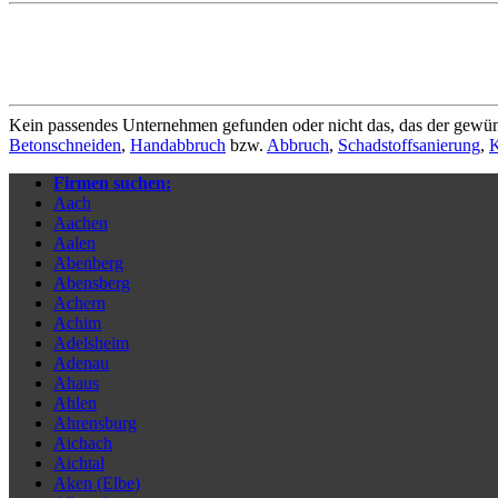
Kein passendes Unternehmen gefunden oder nicht das, das der gewün
Betonschneiden
,
Handabbruch
bzw.
Abbruch
,
Schadstoffsanierung
,
K
Firmen suchen:
Aach
Aachen
Aalen
Abenberg
Abensberg
Achern
Achim
Adelsheim
Adenau
Ahaus
Ahlen
Ahrensburg
Aichach
Aichtal
Aken (Elbe)