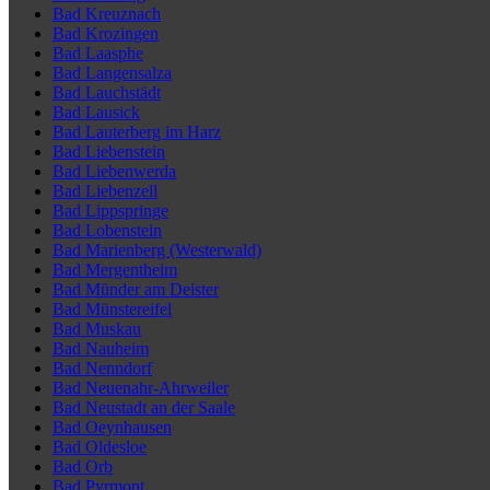
Bad Kreuznach
Bad Krozingen
Bad Laasphe
Bad Langensalza
Bad Lauchstädt
Bad Lausick
Bad Lauterberg im Harz
Bad Liebenstein
Bad Liebenwerda
Bad Liebenzell
Bad Lippspringe
Bad Lobenstein
Bad Marienberg (Westerwald)
Bad Mergentheim
Bad Münder am Deister
Bad Münstereifel
Bad Muskau
Bad Nauheim
Bad Nenndorf
Bad Neuenahr-Ahrweiler
Bad Neustadt an der Saale
Bad Oeynhausen
Bad Oldesloe
Bad Orb
Bad Pyrmont