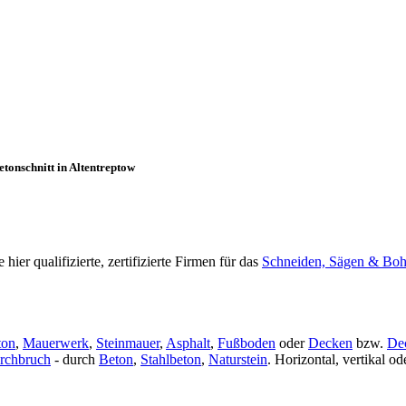
tonschnitt in Altentreptow
er qualifizierte, zertifizierte Firmen für das
Schneiden, Sägen & Boh
ton
,
Mauerwerk
,
Steinmauer
,
Asphalt
,
Fußboden
oder
Decken
bzw.
De
rchbruch
- durch
Beton
,
Stahlbeton
,
Naturstein
. Horizontal, vertikal 