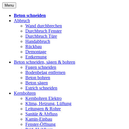
Skip
Menu
to
content
Beton schneiden
Abbruch
Wand durchbrechen
Durchbruch Fenster
Durchbruch Türe
Handabbruch
Rückbau
Demontage
Entkernung
Beton schneiden, sägen & bohren
Fugen schneiden
Bodenbelag entfernen
Beton bohren
Beton sägen
Estrich schneiden
Kernbohren
Kernbohren Elektro
Klima, Heizung, Lüftung
Leitungen & Rohre
Sanitär & Abfluss
Kamin-Einbau
Fenster-Öffnung