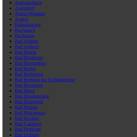
Augustusburg
Aulendorf
Auma-Weidatal
Aurich
Babenhausen
Bacharach
Backnang
Bad Aibling
Bad Arolsen
Bad Belzig
Bad Bentheim
Bad Bergzabern
Bad Berka
Bad Berleburg
Bad Berneck im Fichtelgebirge
Bad Bevensen
Bad Bibra
Bad Blankenburg
Bad Bramstedt
Bad Breisig
Bad Brückenau
Bad Buchau
Bad Camberg
Bad Doberan
Bad Driburg