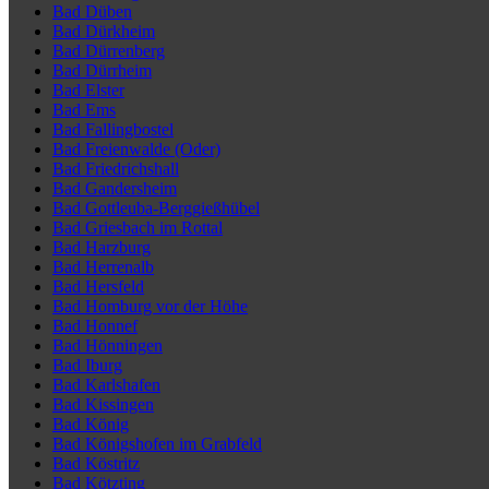
Bad Düben
Bad Dürkheim
Bad Dürrenberg
Bad Dürrheim
Bad Elster
Bad Ems
Bad Fallingbostel
Bad Freienwalde (Oder)
Bad Friedrichshall
Bad Gandersheim
Bad Gottleuba-Berggießhübel
Bad Griesbach im Rottal
Bad Harzburg
Bad Herrenalb
Bad Hersfeld
Bad Homburg vor der Höhe
Bad Honnef
Bad Hönningen
Bad Iburg
Bad Karlshafen
Bad Kissingen
Bad König
Bad Königshofen im Grabfeld
Bad Köstritz
Bad Kötzting