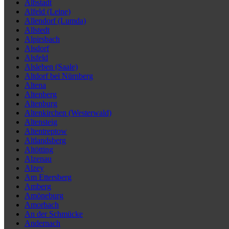
Albstadt
Alfeld (Leine)
Allendorf (Lumda)
Allstedt
Alpirsbach
Alsdorf
Alsfeld
Alsleben (Saale)
Altdorf bei Nürnberg
Altena
Altenberg
Altenburg
Altenkirchen (Westerwald)
Altensteig
Altentreptow
Altlandsberg
Altötting
Alzenau
Alzey
Am Ettersberg
Amberg
Amöneburg
Amorbach
An der Schmücke
Andernach