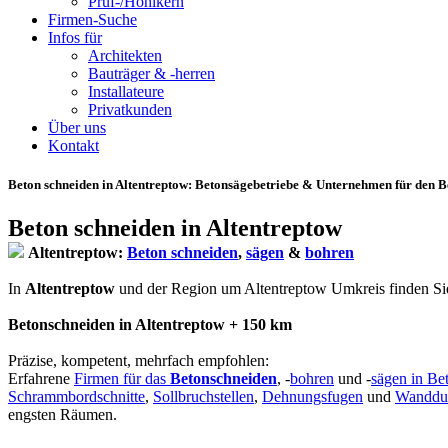
Prüf-/Hohlkern
Firmen-Suche
Infos für
Architekten
Bauträger & -herren
Installateure
Privatkunden
Über uns
Kontakt
Beton schneiden in Altentreptow
: Betonsägebetriebe & Unternehmen für den Be
Beton schneiden in Altentreptow
Altentreptow:
Beton schneiden
,
sägen
&
bohren
In
Altentreptow
und der Region um Altentreptow Umkreis finden Sie hi
Betonschneiden in Altentreptow + 150 km
Präzise, kompetent, mehrfach empfohlen:
Erfahrene
Firmen für das
Betonschneiden
, -
bohren
und -
sägen in Be
Schrammbordschnitte
,
Sollbruchstellen
,
Dehnungsfugen
und
Wanddu
engsten Räumen.