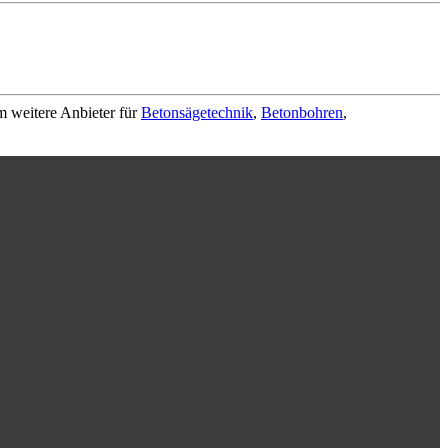
m weitere Anbieter für
Betonsägetechnik
,
Betonbohren
,