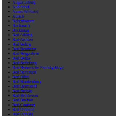
Augustusburg
Aulendorf
Auma-Weidatal
Aurich
Babenhausen
Bacharach
Backnang
Bad Aibling
Bad Arolsen
Bad Belzig
Bad Bentheim
Bad Bergzabern
Bad Berka
Bad Berleburg
Bad Berneck im Fichtelgebirge
Bad Bevensen
Bad Bibra
Bad Blankenburg
Bad Bramstedt
Bad Breisig
Bad Brückenau
Bad Buchau
Bad Camberg
Bad Doberan
Bad Driburg