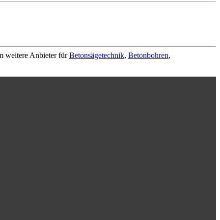
m weitere Anbieter für
Betonsägetechnik
,
Betonbohren
,