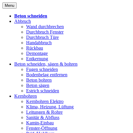
Skip
Menu
to
content
Beton schneiden
Abbruch
Wand durchbrechen
Durchbruch Fenster
Durchbruch Türe
Handabbruch
Rückbau
Demontage
Entkernung
Beton schneiden, sägen & bohren
Fugen schneiden
Bodenbelag entfernen
Beton bohren
Beton sägen
Estrich schneiden
Kernbohren
Kernbohren Elektro
Klima, Heizung, Lüftung
Leitungen & Rohre
Sanitär & Abfluss
Kamin-Einbau
Fenster-Öffnung