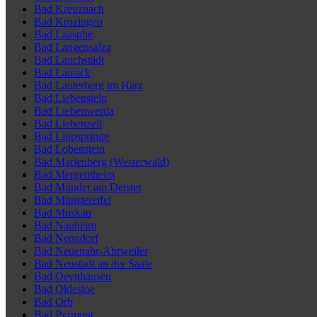
Bad Kreuznach
Bad Krozingen
Bad Laasphe
Bad Langensalza
Bad Lauchstädt
Bad Lausick
Bad Lauterberg im Harz
Bad Liebenstein
Bad Liebenwerda
Bad Liebenzell
Bad Lippspringe
Bad Lobenstein
Bad Marienberg (Westerwald)
Bad Mergentheim
Bad Münder am Deister
Bad Münstereifel
Bad Muskau
Bad Nauheim
Bad Nenndorf
Bad Neuenahr-Ahrweiler
Bad Neustadt an der Saale
Bad Oeynhausen
Bad Oldesloe
Bad Orb
Bad Pyrmont