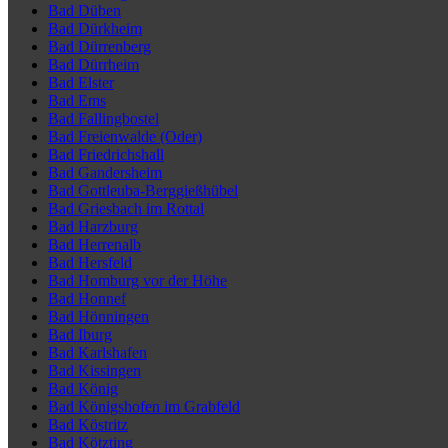
Bad Düben
Bad Dürkheim
Bad Dürrenberg
Bad Dürrheim
Bad Elster
Bad Ems
Bad Fallingbostel
Bad Freienwalde (Oder)
Bad Friedrichshall
Bad Gandersheim
Bad Gottleuba-Berggießhübel
Bad Griesbach im Rottal
Bad Harzburg
Bad Herrenalb
Bad Hersfeld
Bad Homburg vor der Höhe
Bad Honnef
Bad Hönningen
Bad Iburg
Bad Karlshafen
Bad Kissingen
Bad König
Bad Königshofen im Grabfeld
Bad Köstritz
Bad Kötzting