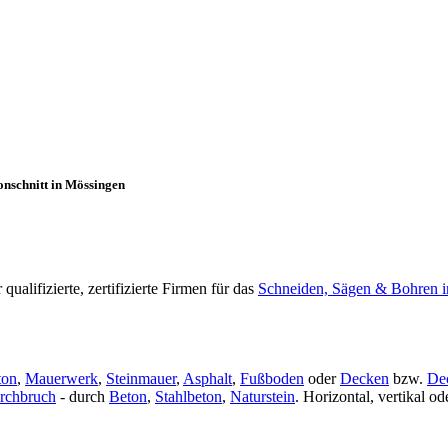
onschnitt in Mössingen
alifizierte, zertifizierte Firmen für das
Schneiden, Sägen & Bohren i
ton
,
Mauerwerk
,
Steinmauer
,
Asphalt
,
Fußboden
oder
Decken
bzw.
De
rchbruch
- durch
Beton
,
Stahlbeton
,
Naturstein
. Horizontal, vertikal 