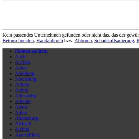
Kein passendes Unternehmen gefunden oder nicht das, das der gewün
Betonschneiden
,
Handabbruch
bzw.
Abbruch
,
Schadstoffsanierung
,
K
Firmen suchen:
Aach
Aachen
Aalen
Abenberg
Abensberg
Achern
Achim
Adelsheim
Adenau
Ahaus
Ahlen
Ahrensburg
Aichach
Aichtal
Aken (Elbe)