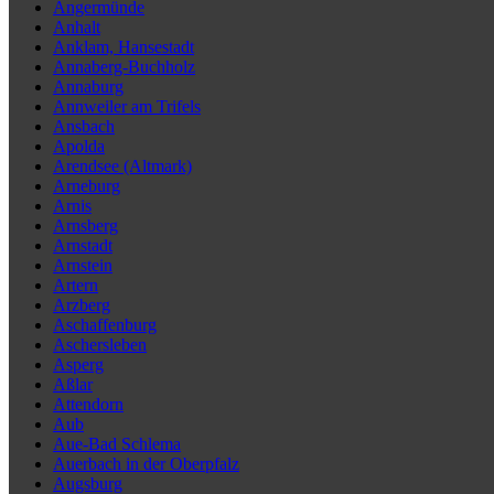
Angermünde
Anhalt
Anklam, Hansestadt
Annaberg-Buchholz
Annaburg
Annweiler am Trifels
Ansbach
Apolda
Arendsee (Altmark)
Arneburg
Arnis
Arnsberg
Arnstadt
Arnstein
Artern
Arzberg
Aschaffenburg
Aschersleben
Asperg
Aßlar
Attendorn
Aub
Aue-Bad Schlema
Auerbach in der Oberpfalz
Augsburg