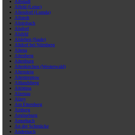
Albstadt
Alfeld (Leine)
Allendorf (Lumda)
Allstedt
Alpirsbach
Alsdorf
Alsfeld
Alsleben (Saale)
Altdorf bei Nürnberg
Altena
Altenberg
Altenburg
Altenkirchen (Westerwald)
Altensteig
Altentreptow
Altlandsberg
Altötting
Alzenau
Alzey
Am Ettersberg
Amberg
Amöneburg
Amorbach
An der Schmücke
Andernach