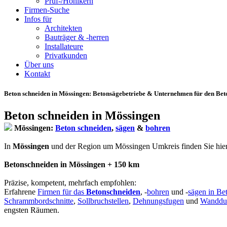
Prüf-/Hohlkern
Firmen-Suche
Infos für
Architekten
Bauträger & -herren
Installateure
Privatkunden
Über uns
Kontakt
Beton schneiden in Mössingen
: Betonsägebetriebe & Unternehmen für den Bet
Beton schneiden in Mössingen
Mössingen:
Beton schneiden
,
sägen
&
bohren
In
Mössingen
und der Region um Mössingen Umkreis finden Sie hier qu
Betonschneiden in Mössingen + 150 km
Präzise, kompetent, mehrfach empfohlen:
Erfahrene
Firmen für das
Betonschneiden
, -
bohren
und -
sägen in Be
Schrammbordschnitte
,
Sollbruchstellen
,
Dehnungsfugen
und
Wanddu
engsten Räumen.