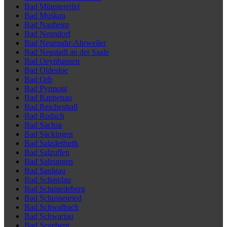
Bad Münstereifel
Bad Muskau
Bad Nauheim
Bad Nenndorf
Bad Neuenahr-Ahrweiler
Bad Neustadt an der Saale
Bad Oeynhausen
Bad Oldesloe
Bad Orb
Bad Pyrmont
Bad Rappenau
Bad Reichenhall
Bad Rodach
Bad Sachsa
Bad Säckingen
Bad Salzdetfurth
Bad Salzuflen
Bad Salzungen
Bad Saulgau
Bad Schandau
Bad Schmiedeberg
Bad Schussenried
Bad Schwalbach
Bad Schwartau
Bad Segeberg