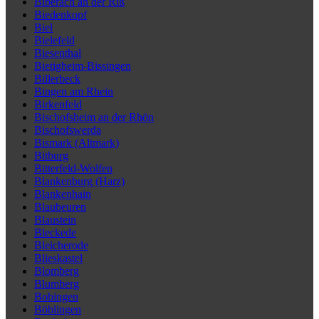
Biberach an der Riß
Biedenkopf
Biel
Bielefeld
Biesenthal
Bietigheim-Bissingen
Billerbeck
Bingen am Rhein
Birkenfeld
Bischofsheim an der Rhön
Bischofswerda
Bismark (Altmark)
Bitburg
Bitterfeld-Wolfen
Blankenburg (Harz)
Blankenhain
Blaubeuren
Blaustein
Bleckede
Bleicherode
Blieskastel
Blomberg
Blumberg
Bobingen
Böblingen