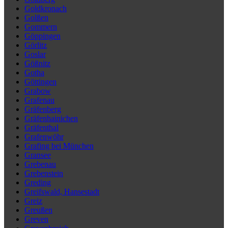
Goldkronach
Golßen
Gommern
Göppingen
Görlitz
Goslar
Gößnitz
Gotha
Göttingen
Grabow
Grafenau
Gräfenberg
Gräfenhainichen
Gräfenthal
Grafenwöhr
Grafing bei München
Gransee
Grebenau
Grebenstein
Greding
Greifswald, Hansestadt
Greiz
Greußen
Greven