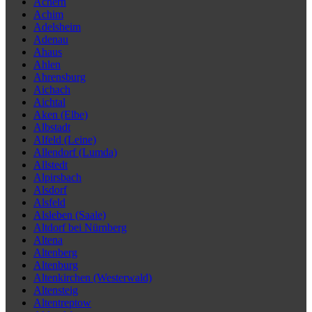
Achern
Achim
Adelsheim
Adenau
Ahaus
Ahlen
Ahrensburg
Aichach
Aichtal
Aken (Elbe)
Albstadt
Alfeld (Leine)
Allendorf (Lumda)
Allstedt
Alpirsbach
Alsdorf
Alsfeld
Alsleben (Saale)
Altdorf bei Nürnberg
Altena
Altenberg
Altenburg
Altenkirchen (Westerwald)
Altensteig
Altentreptow