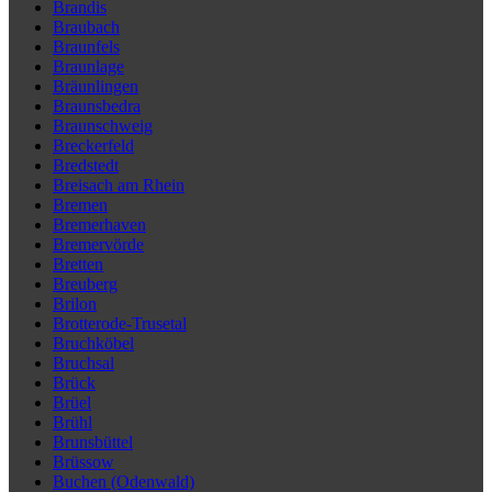
Brandis
Braubach
Braunfels
Braunlage
Bräunlingen
Braunsbedra
Braunschweig
Breckerfeld
Bredstedt
Breisach am Rhein
Bremen
Bremerhaven
Bremervörde
Bretten
Breuberg
Brilon
Brotterode-Trusetal
Bruchköbel
Bruchsal
Brück
Brüel
Brühl
Brunsbüttel
Brüssow
Buchen (Odenwald)