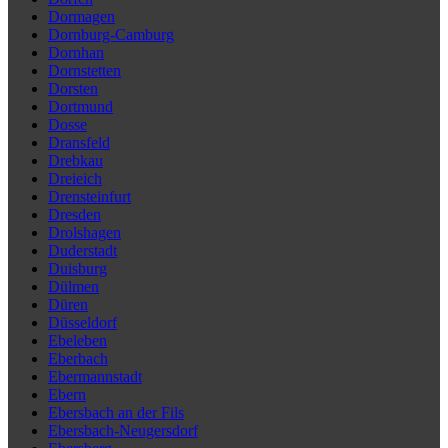
Dormagen
Dornburg-Camburg
Dornhan
Dornstetten
Dorsten
Dortmund
Dosse
Dransfeld
Drebkau
Dreieich
Drensteinfurt
Dresden
Drolshagen
Duderstadt
Duisburg
Dülmen
Düren
Düsseldorf
Ebeleben
Eberbach
Ebermannstadt
Ebern
Ebersbach an der Fils
Ebersbach-Neugersdorf