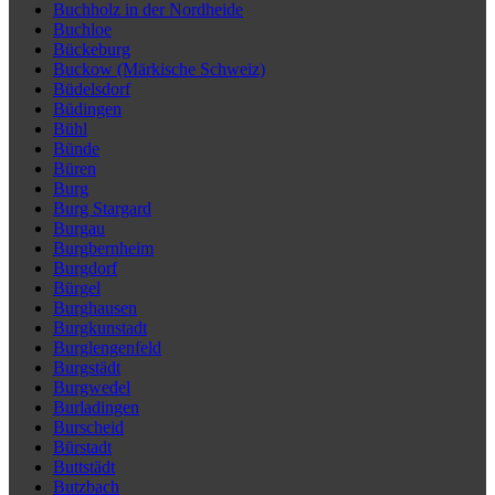
Buchholz in der Nordheide
Buchloe
Bückeburg
Buckow (Märkische Schweiz)
Büdelsdorf
Büdingen
Bühl
Bünde
Büren
Burg
Burg Stargard
Burgau
Burgbernheim
Burgdorf
Bürgel
Burghausen
Burgkunstadt
Burglengenfeld
Burgstädt
Burgwedel
Burladingen
Burscheid
Bürstadt
Buttstädt
Butzbach