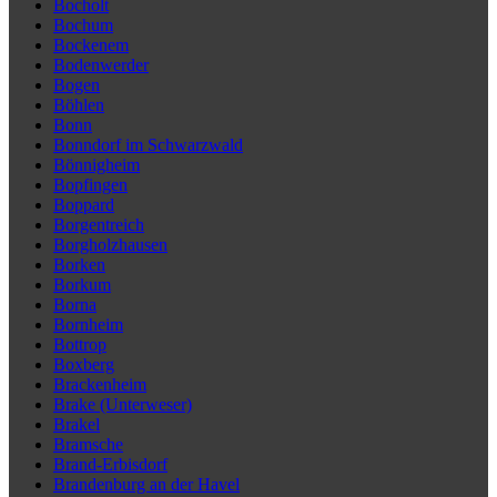
Bocholt
Bochum
Bockenem
Bodenwerder
Bogen
Böhlen
Bonn
Bonndorf im Schwarzwald
Bönnigheim
Bopfingen
Boppard
Borgentreich
Borgholzhausen
Borken
Borkum
Borna
Bornheim
Bottrop
Boxberg
Brackenheim
Brake (Unterweser)
Brakel
Bramsche
Brand-Erbisdorf
Brandenburg an der Havel