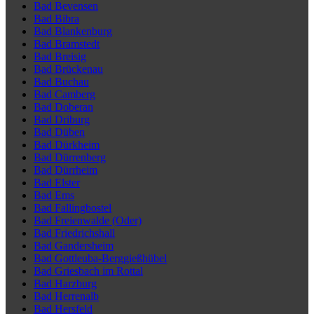
Bad Bevensen
Bad Bibra
Bad Blankenburg
Bad Bramstedt
Bad Breisig
Bad Brückenau
Bad Buchau
Bad Camberg
Bad Doberan
Bad Driburg
Bad Düben
Bad Dürkheim
Bad Dürrenberg
Bad Dürrheim
Bad Elster
Bad Ems
Bad Fallingbostel
Bad Freienwalde (Oder)
Bad Friedrichshall
Bad Gandersheim
Bad Gottleuba-Berggießhübel
Bad Griesbach im Rottal
Bad Harzburg
Bad Herrenalb
Bad Hersfeld