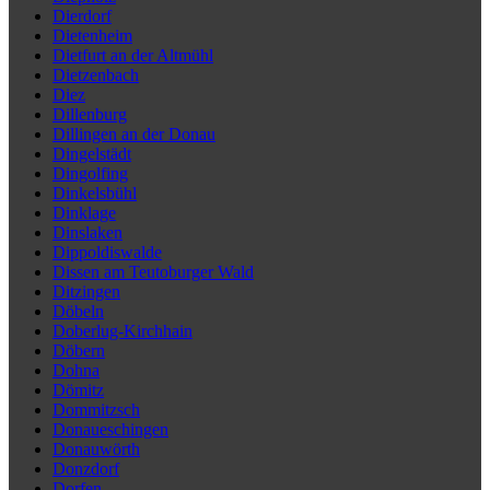
Dierdorf
Dietenheim
Dietfurt an der Altmühl
Dietzenbach
Diez
Dillenburg
Dillingen an der Donau
Dingelstädt
Dingolfing
Dinkelsbühl
Dinklage
Dinslaken
Dippoldiswalde
Dissen am Teutoburger Wald
Ditzingen
Döbeln
Doberlug-Kirchhain
Döbern
Dohna
Dömitz
Dommitzsch
Donaueschingen
Donauwörth
Donzdorf
Dorfen