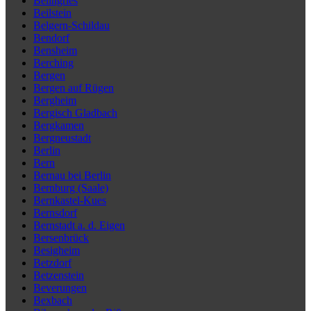
Beilngries
Beilstein
Belgern-Schildau
Bendorf
Bensheim
Berching
Bergen
Bergen auf Rügen
Bergheim
Bergisch Gladbach
Bergkamen
Bergneustadt
Berlin
Bern
Bernau bei Berlin
Bernburg (Saale)
Bernkastel-Kues
Bernsdorf
Bernstadt a. d. Eigen
Bersenbrück
Besigheim
Betzdorf
Betzenstein
Beverungen
Bexbach