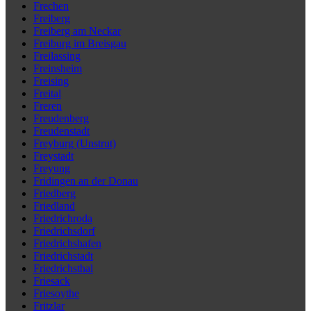
Frechen
Freiberg
Freiberg am Neckar
Freiburg im Breisgau
Freilassing
Freinsheim
Freising
Freital
Freren
Freudenberg
Freudenstadt
Freyburg (Unstrut)
Freystadt
Freyung
Fridingen an der Donau
Friedberg
Friedland
Friedrichroda
Friedrichsdorf
Friedrichshafen
Friedrichstadt
Friedrichsthal
Friesack
Friesoythe
Fritzlar