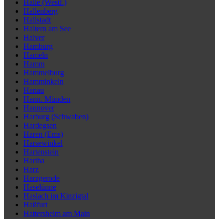
Halle (Westf.)
Hallenberg
Hallstadt
Haltern am See
Halver
Hamburg
Hameln
Hamm
Hammelburg
Hamminkeln
Hanau
Hann. Münden
Hannover
Harburg (Schwaben)
Hardegsen
Haren (Ems)
Harsewinkel
Hartenstein
Hartha
Harz
Harzgerode
Haselünne
Haslach im Kinzigtal
Haßfurt
Hattersheim am Main