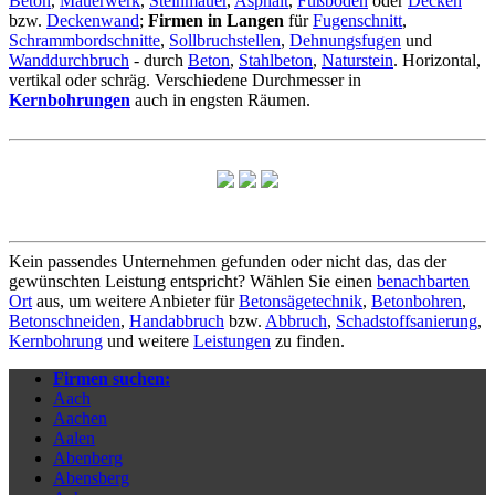
Beton
,
Mauerwerk
,
Steinmauer
,
Asphalt
,
Fußboden
oder
Decken
bzw.
Deckenwand
;
Firmen in Langen
für
Fugenschnitt
,
Schrammbordschnitte
,
Sollbruchstellen
,
Dehnungsfugen
und
Wanddurchbruch
- durch
Beton
,
Stahlbeton
,
Naturstein
. Horizontal,
vertikal oder schräg. Verschiedene Durchmesser in
Kernbohrungen
auch in engsten Räumen.
Kein passendes Unternehmen gefunden oder nicht das, das der
gewünschten Leistung entspricht? Wählen Sie einen
benachbarten
Ort
aus, um weitere Anbieter für
Betonsägetechnik
,
Betonbohren
,
Betonschneiden
,
Handabbruch
bzw.
Abbruch
,
Schadstoffsanierung
,
Kernbohrung
und weitere
Leistungen
zu finden.
Firmen suchen:
Aach
Aachen
Aalen
Abenberg
Abensberg