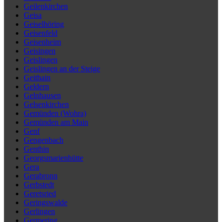
Geilenkirchen
Geisa
Geiselhöring
Geisenfeld
Geisenheim
Geisingen
Geislingen
Geislingen an der Steige
Geithain
Geldern
Gelnhausen
Gelsenkirchen
Gemünden (Wohra)
Gemünden am Main
Genf
Gengenbach
Genthin
Georgsmarienhütte
Gera
Gerabronn
Gerbstedt
Geretsried
Geringswalde
Gerlingen
Germering