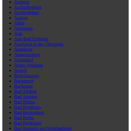
Arzberg
Aschaffenburg
Aschersleben
Asperg
Aßlar
Attendorn
Aub
Aue-Bad Schlema
Auerbach in der Oberpfalz
Augsburg
Augustusburg
Aulendorf
Auma-Weidatal
Aurich
Babenhausen
Bacharach
Backnang
Bad Aibling
Bad Arolsen
Bad Belzig
Bad Bentheim
Bad Bergzabern
Bad Berka
Bad Berleburg
Bad Berneck im Fichtelgebirge