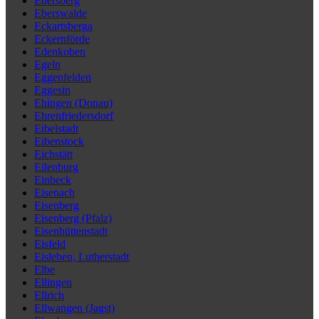
Ebersberg
Eberswalde
Eckartsberga
Eckernförde
Edenkoben
Egeln
Eggenfelden
Eggesin
Ehingen (Donau)
Ehrenfriedersdorf
Eibelstadt
Eibenstock
Eichstätt
Eilenburg
Einbeck
Eisenach
Eisenberg
Eisenberg (Pfalz)
Eisenhüttenstadt
Eisfeld
Eisleben, Lutherstadt
Elbe
Ellingen
Ellrich
Ellwangen (Jagst)