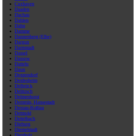
Cuxhaven
Daaden
Dachau
Dahlen
Dahn
Damme
Dannenberg (Elbe)
Dargun
Darmstadt
Dassel
Dassow
Datteln
Daun
Deggendorf
Deidesheim
Delbrück
Delitzsch
Delmenhorst
Demmin, Hansestadt
Dessau-Roßlau
Detmold
Dettelbach
Dieburg
Diemelstadt
Diepholz