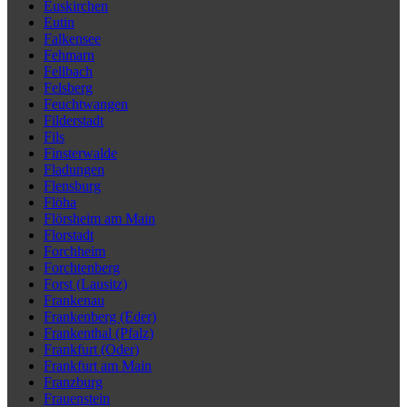
Euskirchen
Eutin
Falkensee
Fehmarn
Fellbach
Felsberg
Feuchtwangen
Filderstadt
Fils
Finsterwalde
Fladungen
Flensburg
Flöha
Flörsheim am Main
Florstadt
Forchheim
Forchtenberg
Forst (Lausitz)
Frankenau
Frankenberg (Eder)
Frankenthal (Pfalz)
Frankfurt (Oder)
Frankfurt am Main
Franzburg
Frauenstein