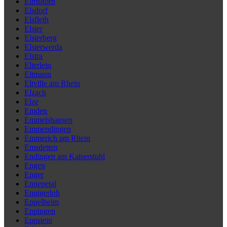
Elmshorn
Elsdorf
Elsfleth
Elster
Elsterberg
Elsterwerda
Elstra
Elterlein
Eltmann
Eltville am Rhein
Elzach
Elze
Emden
Emmelshausen
Emmendingen
Emmerich am Rhein
Emsdetten
Endingen am Kaiserstuhl
Engen
Enger
Ennepetal
Ennigerloh
Eppelheim
Eppingen
Eppstein