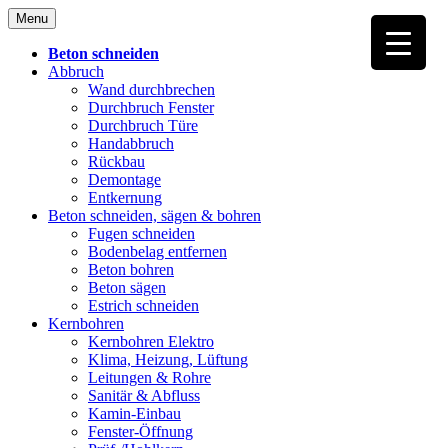
Skip
Menu
to
content
Beton schneiden
Abbruch
Wand durchbrechen
Durchbruch Fenster
Durchbruch Türe
Handabbruch
Rückbau
Demontage
Entkernung
Beton schneiden, sägen & bohren
Fugen schneiden
Bodenbelag entfernen
Beton bohren
Beton sägen
Estrich schneiden
Kernbohren
Kernbohren Elektro
Klima, Heizung, Lüftung
Leitungen & Rohre
Sanitär & Abfluss
Kamin-Einbau
Fenster-Öffnung