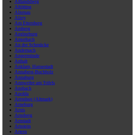
Altlandsberg
Altötting
Alzenau
Alzey
Am Ettersberg
Amberg
Amöneburg
Amorbach
An der Schmücke
Andernach
Angermünde
Anhalt
Anklam, Hansestadt
Annaberg-Buchholz
Annaburg
Annweiler am Trifels
Ansbach
Apolda
Arendsee (Altmark)
Arneburg
Arnis
Arnsberg
Arnstadt
Arnstein
Artern