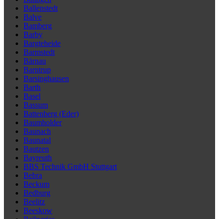
Ballenstedt
Balve
Bamberg
Barby
Bargteheide
Barmstedt
Bärnau
Barntrup
Barsinghausen
Barth
Basel
Bassum
Battenberg (Eder)
Baumholder
Baunach
Baunatal
Bautzen
Bayreuth
BBS Technik GmbH Stuttgart
Bebra
Beckum
Bedburg
Beelitz
Beeskow