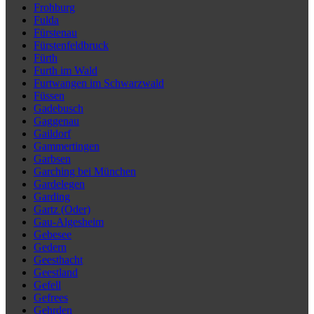
Frohburg
Fulda
Fürstenau
Fürstenfeldbruck
Fürth
Furth im Wald
Furtwangen im Schwarzwald
Füssen
Gadebusch
Gaggenau
Gaildorf
Gammertingen
Garbsen
Garching bei München
Gardelegen
Garding
Gartz (Oder)
Gau-Algesheim
Gebesee
Gedern
Geesthacht
Geestland
Gefell
Gefrees
Gehrden