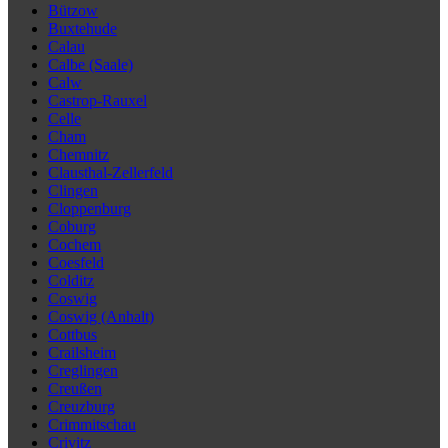
Bützow
Buxtehude
Calau
Calbe (Saale)
Calw
Castrop-Rauxel
Celle
Cham
Chemnitz
Clausthal-Zellerfeld
Clingen
Cloppenburg
Coburg
Cochem
Coesfeld
Colditz
Coswig
Coswig (Anhalt)
Cottbus
Crailsheim
Creglingen
Creußen
Creuzburg
Crimmitschau
Crivitz