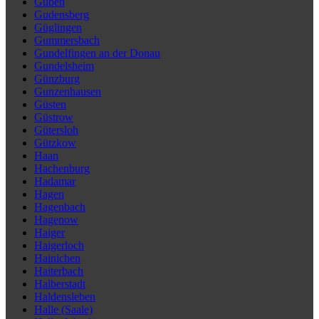
Guben
Gudensberg
Güglingen
Gummersbach
Gundelfingen an der Donau
Gundelsheim
Günzburg
Gunzenhausen
Güsten
Güstrow
Gütersloh
Gützkow
Haan
Hachenburg
Hadamar
Hagen
Hagenbach
Hagenow
Haiger
Haigerloch
Hainichen
Haiterbach
Halberstadt
Haldensleben
Halle (Saale)