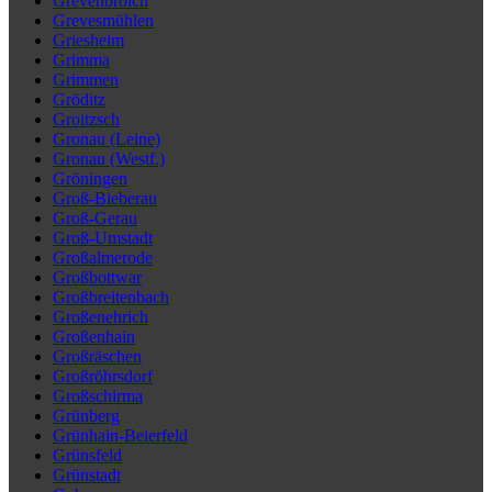
Grevenbroich
Grevesmühlen
Griesheim
Grimma
Grimmen
Gröditz
Groitzsch
Gronau (Leine)
Gronau (Westf.)
Gröningen
Groß-Bieberau
Groß-Gerau
Groß-Umstadt
Großalmerode
Großbottwar
Großbreitenbach
Großenehrich
Großenhain
Großräschen
Großröhrsdorf
Großschirma
Grünberg
Grünhain-Beierfeld
Grünsfeld
Grünstadt