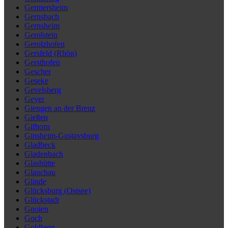
Germersheim
Gernsbach
Gernsheim
Gerolstein
Gerolzhofen
Gersfeld (Rhön)
Gersthofen
Gescher
Geseke
Gevelsberg
Geyer
Giengen an der Brenz
Gießen
Gifhorn
Ginsheim-Gustavsburg
Gladbeck
Gladenbach
Glashütte
Glauchau
Glinde
Glücksburg (Ostsee)
Glückstadt
Gnoien
Goch
Goldberg