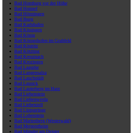
Bad Homburg vor der Höhe
Bad Honnef
Bad Hönningen
Bad Iburg
Bad Karlshafen
Bad Kissingen
Bad König
Bad Königshofen im Grabfeld
Bad Köstritz
Bad Kötzting
Bad Kreuznach
Bad Krozingen
Bad Laasphe
Bad Langensalza
Bad Lauchstädt
Bad Lausick
Bad Lauterberg im Harz
Bad Liebenstein
Bad Liebenwerda
Bad Liebenzell
Bad Lippspringe
Bad Lobenstein
Bad Marienberg (Westerwald)
Bad Mergentheim
Bad Münder am Deister