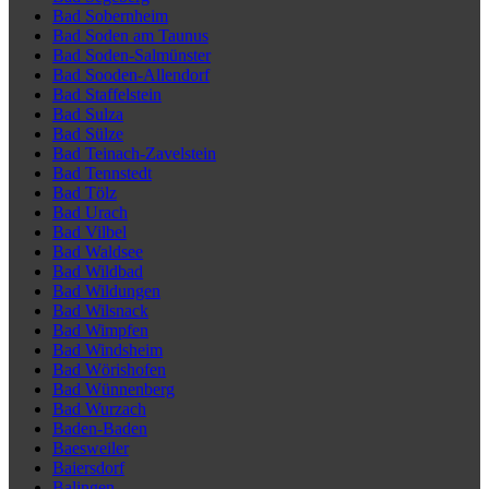
Bad Sobernheim
Bad Soden am Taunus
Bad Soden-Salmünster
Bad Sooden-Allendorf
Bad Staffelstein
Bad Sulza
Bad Sülze
Bad Teinach-Zavelstein
Bad Tennstedt
Bad Tölz
Bad Urach
Bad Vilbel
Bad Waldsee
Bad Wildbad
Bad Wildungen
Bad Wilsnack
Bad Wimpfen
Bad Windsheim
Bad Wörishofen
Bad Wünnenberg
Bad Wurzach
Baden-Baden
Baesweiler
Baiersdorf
Balingen