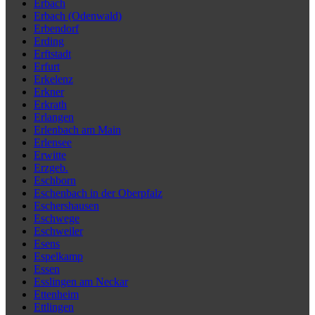
Erbach
Erbach (Odenwald)
Erbendorf
Erding
Erftstadt
Erfurt
Erkelenz
Erkner
Erkrath
Erlangen
Erlenbach am Main
Erlensee
Erwitte
Erzgeb.
Eschborn
Eschenbach in der Oberpfalz
Eschershausen
Eschwege
Eschweiler
Esens
Espelkamp
Essen
Esslingen am Neckar
Ettenheim
Ettlingen