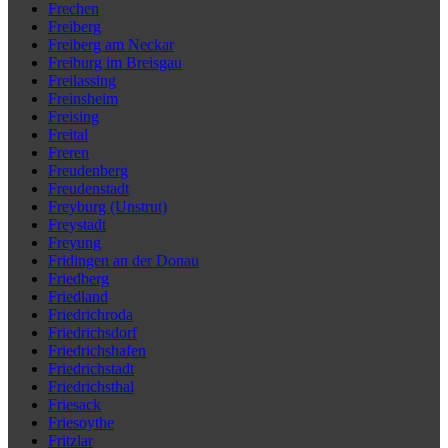
Frechen
Freiberg
Freiberg am Neckar
Freiburg im Breisgau
Freilassing
Freinsheim
Freising
Freital
Freren
Freudenberg
Freudenstadt
Freyburg (Unstrut)
Freystadt
Freyung
Fridingen an der Donau
Friedberg
Friedland
Friedrichroda
Friedrichsdorf
Friedrichshafen
Friedrichstadt
Friedrichsthal
Friesack
Friesoythe
Fritzlar