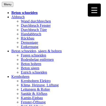
Skip
Menu
to
content
Beton schneiden
Abbruch
Wand durchbrechen
Durchbruch Fenster
Durchbruch Türe
Handabbruch
Rückbau
Demontage
Entkernung
Beton schneiden, sägen & bohren
Fugen schneiden
Bodenbelag entfernen
Beton bohren
Beton sägen
Estrich schneiden
Kernbohren
Kernbohren Elektro
Klima, Heizung, Lüftung
Leitungen & Rohre
Sanitär & Abfluss
Kamin-Einbau
Fenster-Öffnung