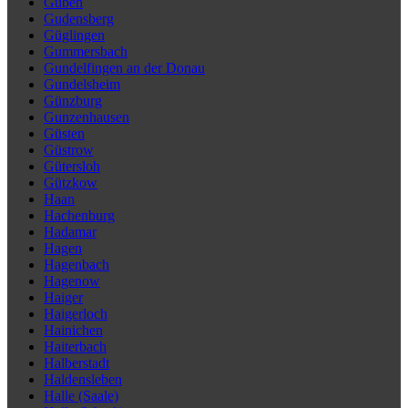
Guben
Gudensberg
Güglingen
Gummersbach
Gundelfingen an der Donau
Gundelsheim
Günzburg
Gunzenhausen
Güsten
Güstrow
Gütersloh
Gützkow
Haan
Hachenburg
Hadamar
Hagen
Hagenbach
Hagenow
Haiger
Haigerloch
Hainichen
Haiterbach
Halberstadt
Haldensleben
Halle (Saale)