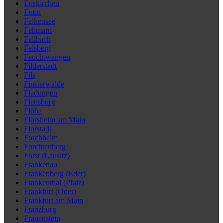
Euskirchen
Eutin
Falkensee
Fehmarn
Fellbach
Felsberg
Feuchtwangen
Filderstadt
Fils
Finsterwalde
Fladungen
Flensburg
Flöha
Flörsheim am Main
Florstadt
Forchheim
Forchtenberg
Forst (Lausitz)
Frankenau
Frankenberg (Eder)
Frankenthal (Pfalz)
Frankfurt (Oder)
Frankfurt am Main
Franzburg
Frauenstein