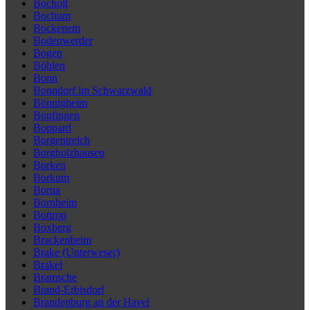
Bocholt
Bochum
Bockenem
Bodenwerder
Bogen
Böhlen
Bonn
Bonndorf im Schwarzwald
Bönnigheim
Bopfingen
Boppard
Borgentreich
Borgholzhausen
Borken
Borkum
Borna
Bornheim
Bottrop
Boxberg
Brackenheim
Brake (Unterweser)
Brakel
Bramsche
Brand-Erbisdorf
Brandenburg an der Havel