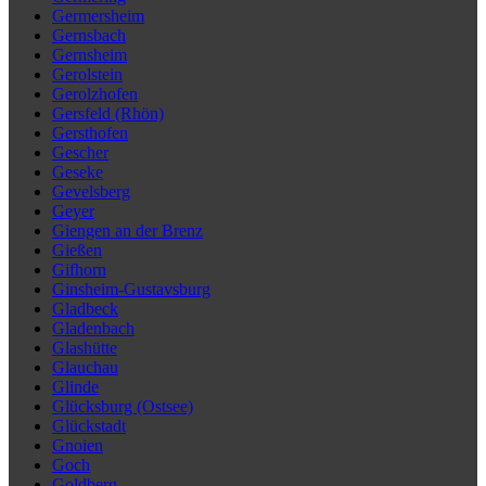
Germersheim
Gernsbach
Gernsheim
Gerolstein
Gerolzhofen
Gersfeld (Rhön)
Gersthofen
Gescher
Geseke
Gevelsberg
Geyer
Giengen an der Brenz
Gießen
Gifhorn
Ginsheim-Gustavsburg
Gladbeck
Gladenbach
Glashütte
Glauchau
Glinde
Glücksburg (Ostsee)
Glückstadt
Gnoien
Goch
Goldberg