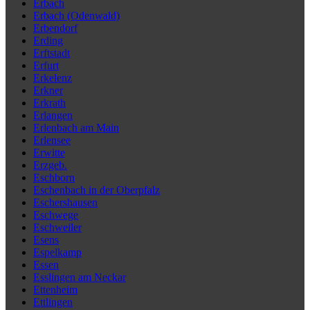
Erbach
Erbach (Odenwald)
Erbendorf
Erding
Erftstadt
Erfurt
Erkelenz
Erkner
Erkrath
Erlangen
Erlenbach am Main
Erlensee
Erwitte
Erzgeb.
Eschborn
Eschenbach in der Oberpfalz
Eschershausen
Eschwege
Eschweiler
Esens
Espelkamp
Essen
Esslingen am Neckar
Ettenheim
Ettlingen