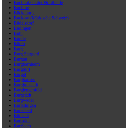
Buchholz in der Nordheide
Buchloe
Bückeburg
Buckow (Märkische Schweiz)
Büdelsdorf
Büdingen
Bühl
Bünde
Büren
Burg
Burg Stargard
Burgau
Burgbernheim
Burgdorf
Bürgel
Burghausen
Burgkunstadt
Burglengenfeld
Burgstädt
Burgwedel
Burladingen
Burscheid
Bürstadt
Buttstädt
Butzbach