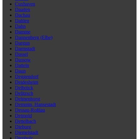
Cuxhaven
Daaden
Dachau
Dahlen
Dahn
Damme
Dannenberg (Elbe)
Dargun
Darmstadt
Dassel
Dassow
Datteln
Daun
Deggendorf
Deidesheim
Delbrück
Delitzsch
Delmenhorst
Demmin, Hansestadt
Dessau-Roßlau
Detmold
Dettelbach
Dieburg
Diemelstadt
Diepholz