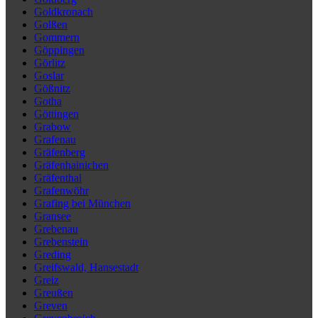
Goldkronach
Golßen
Gommern
Göppingen
Görlitz
Goslar
Gößnitz
Gotha
Göttingen
Grabow
Grafenau
Gräfenberg
Gräfenhainichen
Gräfenthal
Grafenwöhr
Grafing bei München
Gransee
Grebenau
Grebenstein
Greding
Greifswald, Hansestadt
Greiz
Greußen
Greven