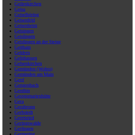
Geilenkirchen
Geisa
Geiselhöring
Geisenfeld
Geisenheim
Geisingen
Geislingen
Geislingen an der Steige
Geithain
Geldern
Gelnhausen
Gelsenkirchen
Gemünden (Wohra)
Gemünden am Main
Genf
Gengenbach
Genthin
Georgsmarienhütte
Gera
Gerabronn
Gerbstedt
Geretsried
Geringswalde
Gerlingen
Germering