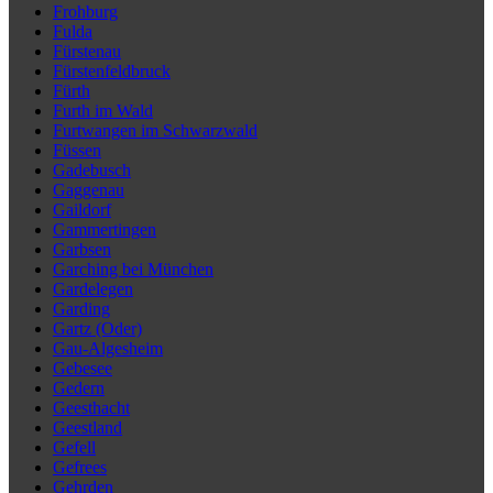
Frohburg
Fulda
Fürstenau
Fürstenfeldbruck
Fürth
Furth im Wald
Furtwangen im Schwarzwald
Füssen
Gadebusch
Gaggenau
Gaildorf
Gammertingen
Garbsen
Garching bei München
Gardelegen
Garding
Gartz (Oder)
Gau-Algesheim
Gebesee
Gedern
Geesthacht
Geestland
Gefell
Gefrees
Gehrden