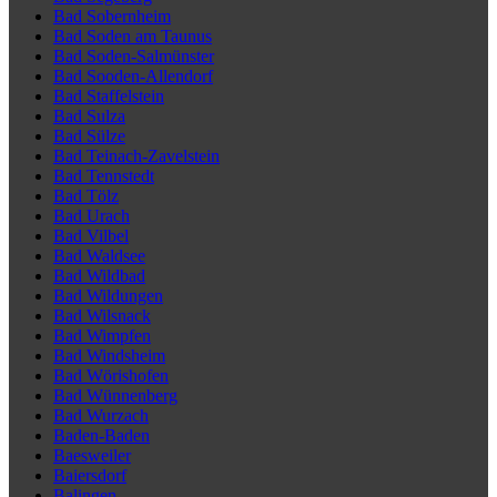
Bad Sobernheim
Bad Soden am Taunus
Bad Soden-Salmünster
Bad Sooden-Allendorf
Bad Staffelstein
Bad Sulza
Bad Sülze
Bad Teinach-Zavelstein
Bad Tennstedt
Bad Tölz
Bad Urach
Bad Vilbel
Bad Waldsee
Bad Wildbad
Bad Wildungen
Bad Wilsnack
Bad Wimpfen
Bad Windsheim
Bad Wörishofen
Bad Wünnenberg
Bad Wurzach
Baden-Baden
Baesweiler
Baiersdorf
Balingen