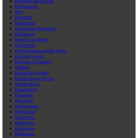
Biberach an der Riß
Biedenkopf
Biel
Bielefeld
Biesenthal
Bietigheim-Bissingen
Billerbeck
Bingen am Rhein
Birkenfeld
Bischofsheim an der Rhön
Bischofswerda
Bismark (Altmark)
Bitburg
Bitterfeld-Wolfen
Blankenburg (Harz)
Blankenhain
Blaubeuren
Blaustein
Bleckede
Bleicherode
Blieskastel
Blomberg
Blumberg
Bobingen
Böblingen