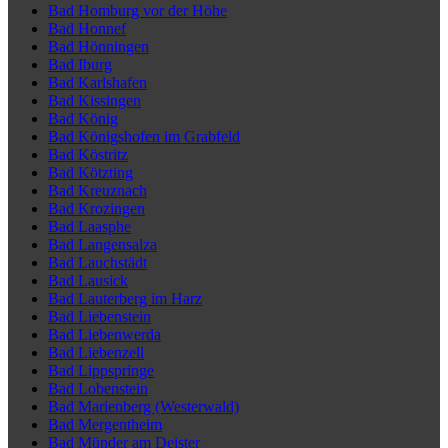
Bad Homburg vor der Höhe
Bad Honnef
Bad Hönningen
Bad Iburg
Bad Karlshafen
Bad Kissingen
Bad König
Bad Königshofen im Grabfeld
Bad Köstritz
Bad Kötzting
Bad Kreuznach
Bad Krozingen
Bad Laasphe
Bad Langensalza
Bad Lauchstädt
Bad Lausick
Bad Lauterberg im Harz
Bad Liebenstein
Bad Liebenwerda
Bad Liebenzell
Bad Lippspringe
Bad Lobenstein
Bad Marienberg (Westerwald)
Bad Mergentheim
Bad Münder am Deister