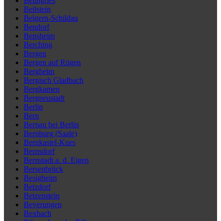
Beilngries
Beilstein
Belgern-Schildau
Bendorf
Bensheim
Berching
Bergen
Bergen auf Rügen
Bergheim
Bergisch Gladbach
Bergkamen
Bergneustadt
Berlin
Bern
Bernau bei Berlin
Bernburg (Saale)
Bernkastel-Kues
Bernsdorf
Bernstadt a. d. Eigen
Bersenbrück
Besigheim
Betzdorf
Betzenstein
Beverungen
Bexbach