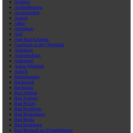
Arzberg
Aschaffenburg
Aschersleben
Asperg
Aßlar
Attendorn
Aub
Aue-Bad Schlema
Auerbach in der Oberpfalz
Augsburg
Augustusburg
Aulendorf
Auma-Weidatal
Aurich
Babenhausen
Bacharach
Backnang
Bad Aibling
Bad Arolsen
Bad Belzig
Bad Bentheim
Bad Bergzabern
Bad Berka
Bad Berleburg
Bad Berneck im Fichtelgebirge