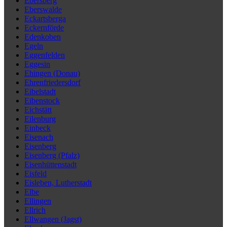
Ebersberg
Eberswalde
Eckartsberga
Eckernförde
Edenkoben
Egeln
Eggenfelden
Eggesin
Ehingen (Donau)
Ehrenfriedersdorf
Eibelstadt
Eibenstock
Eichstätt
Eilenburg
Einbeck
Eisenach
Eisenberg
Eisenberg (Pfalz)
Eisenhüttenstadt
Eisfeld
Eisleben, Lutherstadt
Elbe
Ellingen
Ellrich
Ellwangen (Jagst)