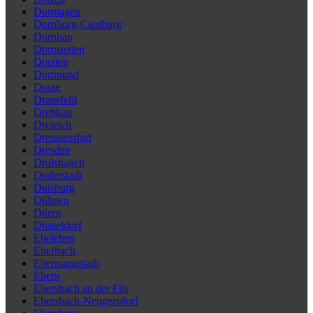
Dormagen
Dornburg-Camburg
Dornhan
Dornstetten
Dorsten
Dortmund
Dosse
Dransfeld
Drebkau
Dreieich
Drensteinfurt
Dresden
Drolshagen
Duderstadt
Duisburg
Dülmen
Düren
Düsseldorf
Ebeleben
Eberbach
Ebermannstadt
Ebern
Ebersbach an der Fils
Ebersbach-Neugersdorf