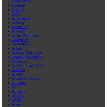
Altlandsberg
Altötting
Alzenau
Alzey
Am Ettersberg
Amberg
Amöneburg
Amorbach
An der Schmücke
Andernach
Angermünde
Anhalt
Anklam, Hansestadt
Annaberg-Buchholz
Annaburg
Annweiler am Trifels
Ansbach
Apolda
Arendsee (Altmark)
Arneburg
Arnis
Arnsberg
Arnstadt
Arnstein
Artern