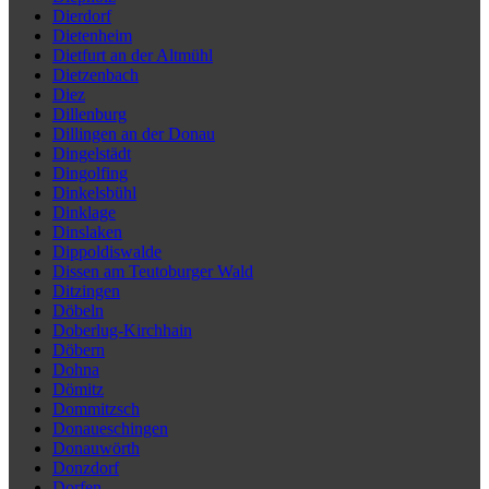
Dierdorf
Dietenheim
Dietfurt an der Altmühl
Dietzenbach
Diez
Dillenburg
Dillingen an der Donau
Dingelstädt
Dingolfing
Dinkelsbühl
Dinklage
Dinslaken
Dippoldiswalde
Dissen am Teutoburger Wald
Ditzingen
Döbeln
Doberlug-Kirchhain
Döbern
Dohna
Dömitz
Dommitzsch
Donaueschingen
Donauwörth
Donzdorf
Dorfen