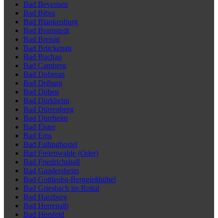
Bad Bevensen
Bad Bibra
Bad Blankenburg
Bad Bramstedt
Bad Breisig
Bad Brückenau
Bad Buchau
Bad Camberg
Bad Doberan
Bad Driburg
Bad Düben
Bad Dürkheim
Bad Dürrenberg
Bad Dürrheim
Bad Elster
Bad Ems
Bad Fallingbostel
Bad Freienwalde (Oder)
Bad Friedrichshall
Bad Gandersheim
Bad Gottleuba-Berggießhübel
Bad Griesbach im Rottal
Bad Harzburg
Bad Herrenalb
Bad Hersfeld