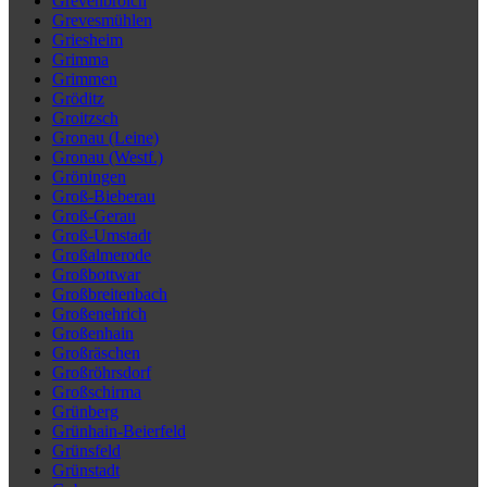
Grevenbroich
Grevesmühlen
Griesheim
Grimma
Grimmen
Gröditz
Groitzsch
Gronau (Leine)
Gronau (Westf.)
Gröningen
Groß-Bieberau
Groß-Gerau
Groß-Umstadt
Großalmerode
Großbottwar
Großbreitenbach
Großenehrich
Großenhain
Großräschen
Großröhrsdorf
Großschirma
Grünberg
Grünhain-Beierfeld
Grünsfeld
Grünstadt