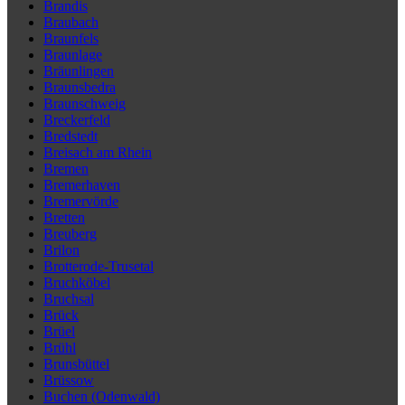
Brandis
Braubach
Braunfels
Braunlage
Bräunlingen
Braunsbedra
Braunschweig
Breckerfeld
Bredstedt
Breisach am Rhein
Bremen
Bremerhaven
Bremervörde
Bretten
Breuberg
Brilon
Brotterode-Trusetal
Bruchköbel
Bruchsal
Brück
Brüel
Brühl
Brunsbüttel
Brüssow
Buchen (Odenwald)