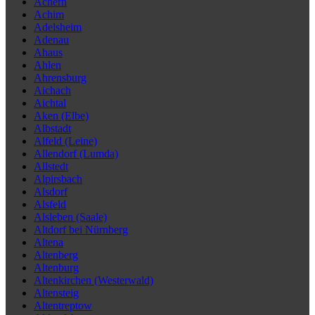
Achern
Achim
Adelsheim
Adenau
Ahaus
Ahlen
Ahrensburg
Aichach
Aichtal
Aken (Elbe)
Albstadt
Alfeld (Leine)
Allendorf (Lumda)
Allstedt
Alpirsbach
Alsdorf
Alsfeld
Alsleben (Saale)
Altdorf bei Nürnberg
Altena
Altenberg
Altenburg
Altenkirchen (Westerwald)
Altensteig
Altentreptow