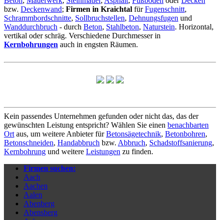
Beton
,
Mauerwerk
,
Steinmauer
,
Asphalt
,
Fußboden
oder
Decken
bzw.
Deckenwand
;
Firmen in Kraichtal
für
Fugenschnitt
,
Schrammbordschnitte
,
Sollbruchstellen
,
Dehnungsfugen
und
Wanddurchbruch
- durch
Beton
,
Stahlbeton
,
Naturstein
. Horizontal,
vertikal oder schräg. Verschiedene Durchmesser in
Kernbohrungen
auch in engsten Räumen.
Kein passendes Unternehmen gefunden oder nicht das, das der
gewünschten Leistung entspricht? Wählen Sie einen
benachbarten
Ort
aus, um weitere Anbieter für
Betonsägetechnik
,
Betonbohren
,
Betonschneiden
,
Handabbruch
bzw.
Abbruch
,
Schadstoffsanierung
,
Kernbohrung
und weitere
Leistungen
zu finden.
Firmen suchen:
Aach
Aachen
Aalen
Abenberg
Abensberg