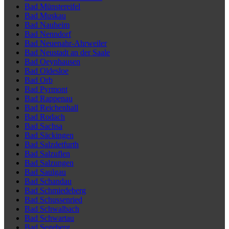
Bad Münstereifel
Bad Muskau
Bad Nauheim
Bad Nenndorf
Bad Neuenahr-Ahrweiler
Bad Neustadt an der Saale
Bad Oeynhausen
Bad Oldesloe
Bad Orb
Bad Pyrmont
Bad Rappenau
Bad Reichenhall
Bad Rodach
Bad Sachsa
Bad Säckingen
Bad Salzdetfurth
Bad Salzuflen
Bad Salzungen
Bad Saulgau
Bad Schandau
Bad Schmiedeberg
Bad Schussenried
Bad Schwalbach
Bad Schwartau
Bad Segeberg