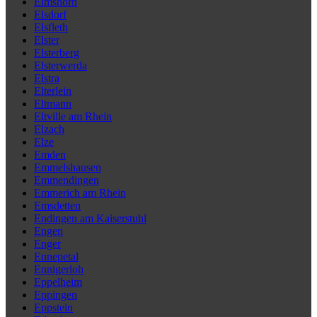
Elmshorn
Elsdorf
Elsfleth
Elster
Elsterberg
Elsterwerda
Elstra
Elterlein
Eltmann
Eltville am Rhein
Elzach
Elze
Emden
Emmelshausen
Emmendingen
Emmerich am Rhein
Emsdetten
Endingen am Kaiserstuhl
Engen
Enger
Ennepetal
Ennigerloh
Eppelheim
Eppingen
Eppstein