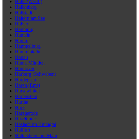
Halle (Westf.)
Hallenberg
Hallstadt
Haltern am See
Halver
Hamburg
Hameln
Hamm
Hammelburg
Hamminkeln
Hanau
Hann. Münden
Hannover
Harburg (Schwaben)
Hardegsen
Haren (Ems)
Harsewinkel
Hartenstein
Hartha
Harz
Harzgerode
Haselünne
Haslach im Kinzigtal
Haßfurt
Hattersheim am Main