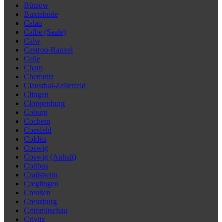
Bützow
Buxtehude
Calau
Calbe (Saale)
Calw
Castrop-Rauxel
Celle
Cham
Chemnitz
Clausthal-Zellerfeld
Clingen
Cloppenburg
Coburg
Cochem
Coesfeld
Colditz
Coswig
Coswig (Anhalt)
Cottbus
Crailsheim
Creglingen
Creußen
Creuzburg
Crimmitschau
Crivitz