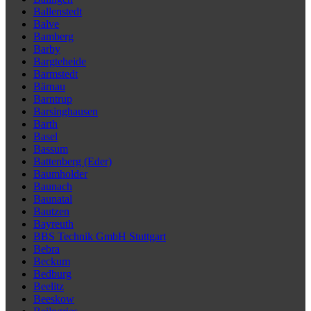
Ballenstedt
Balve
Bamberg
Barby
Bargteheide
Barmstedt
Bärnau
Barntrup
Barsinghausen
Barth
Basel
Bassum
Battenberg (Eder)
Baumholder
Baunach
Baunatal
Bautzen
Bayreuth
BBS Technik GmbH Stuttgart
Bebra
Beckum
Bedburg
Beelitz
Beeskow