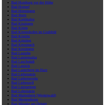
Bad Homburg vor der Höhe
Bad Honnef
Bad Hönningen
Bad Iburg
Bad Karlshafen
Bad Kissingen
Bad König
Bad Königshofen im Grabfeld
Bad Köstritz
Bad Kötzting
Bad Kreuznach
Bad Krozingen
Bad Laasphe
Bad Langensalza
Bad Lauchstädt
Bad Lausick
Bad Lauterberg im Harz
Bad Liebenstein
Bad Liebenwerda
Bad Liebenzell
Bad Lippspringe
Bad Lobenstein
Bad Marienberg (Westerwald)
Bad Mergentheim
Bad Münder am Deister