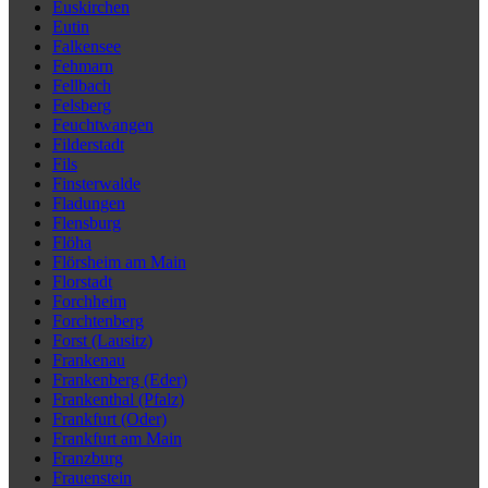
Euskirchen
Eutin
Falkensee
Fehmarn
Fellbach
Felsberg
Feuchtwangen
Filderstadt
Fils
Finsterwalde
Fladungen
Flensburg
Flöha
Flörsheim am Main
Florstadt
Forchheim
Forchtenberg
Forst (Lausitz)
Frankenau
Frankenberg (Eder)
Frankenthal (Pfalz)
Frankfurt (Oder)
Frankfurt am Main
Franzburg
Frauenstein