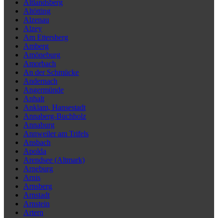
Altlandsberg
Altötting
Alzenau
Alzey
Am Ettersberg
Amberg
Amöneburg
Amorbach
An der Schmücke
Andernach
Angermünde
Anhalt
Anklam, Hansestadt
Annaberg-Buchholz
Annaburg
Annweiler am Trifels
Ansbach
Apolda
Arendsee (Altmark)
Arneburg
Arnis
Arnsberg
Arnstadt
Arnstein
Artern