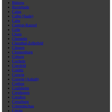
Bützow
Buxtehude
Calau
Calbe (Saale)
Calw
Castrop-Rauxel
Celle
Cham
Chemnitz
Clausthal-Zellerfeld
Clingen
Cloppenburg
Coburg
Cochem
Coesfeld
Colditz
Coswig
Coswig (Anhalt)
Cottbus
Crailsheim
Creglingen
Creußen
Creuzburg
Crimmitschau
Crivitz