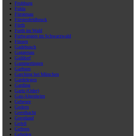
Frohburg
Fulda
Fürstenau
Fürstenfeldbruck
Fürth
Furth im Wald
Furtwangen im Schwarzwald
Füssen
Gadebusch
Gaggenau
Gaildorf
Gammertingen
Garbsen
Garching bei München
Gardelegen
Garding
Gartz (Oder)
Gau-Algesheim
Gebesee
Gedern
Geesthacht
Geestland
Gefell
Gefrees
Gehrden