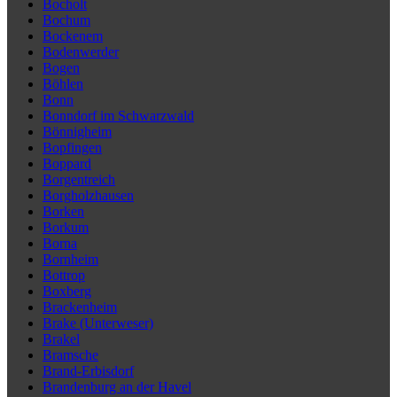
Bocholt
Bochum
Bockenem
Bodenwerder
Bogen
Böhlen
Bonn
Bonndorf im Schwarzwald
Bönnigheim
Bopfingen
Boppard
Borgentreich
Borgholzhausen
Borken
Borkum
Borna
Bornheim
Bottrop
Boxberg
Brackenheim
Brake (Unterweser)
Brakel
Bramsche
Brand-Erbisdorf
Brandenburg an der Havel