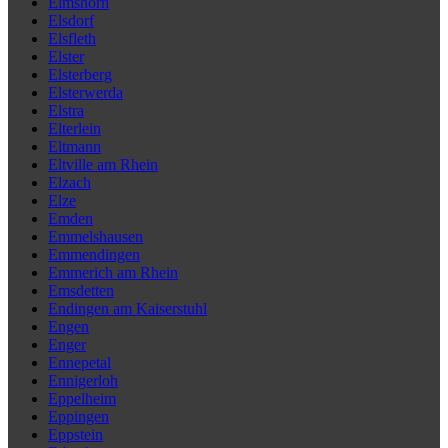
Elmshorn
Elsdorf
Elsfleth
Elster
Elsterberg
Elsterwerda
Elstra
Elterlein
Eltmann
Eltville am Rhein
Elzach
Elze
Emden
Emmelshausen
Emmendingen
Emmerich am Rhein
Emsdetten
Endingen am Kaiserstuhl
Engen
Enger
Ennepetal
Ennigerloh
Eppelheim
Eppingen
Eppstein