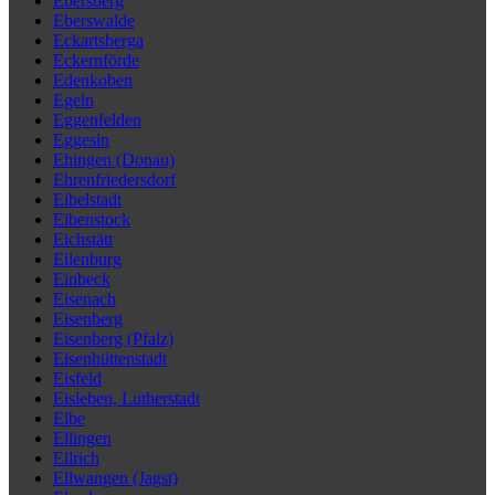
Ebersberg
Eberswalde
Eckartsberga
Eckernförde
Edenkoben
Egeln
Eggenfelden
Eggesin
Ehingen (Donau)
Ehrenfriedersdorf
Eibelstadt
Eibenstock
Eichstätt
Eilenburg
Einbeck
Eisenach
Eisenberg
Eisenberg (Pfalz)
Eisenhüttenstadt
Eisfeld
Eisleben, Lutherstadt
Elbe
Ellingen
Ellrich
Ellwangen (Jagst)