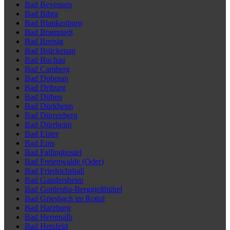
Bad Bevensen
Bad Bibra
Bad Blankenburg
Bad Bramstedt
Bad Breisig
Bad Brückenau
Bad Buchau
Bad Camberg
Bad Doberan
Bad Driburg
Bad Düben
Bad Dürkheim
Bad Dürrenberg
Bad Dürrheim
Bad Elster
Bad Ems
Bad Fallingbostel
Bad Freienwalde (Oder)
Bad Friedrichshall
Bad Gandersheim
Bad Gottleuba-Berggießhübel
Bad Griesbach im Rottal
Bad Harzburg
Bad Herrenalb
Bad Hersfeld