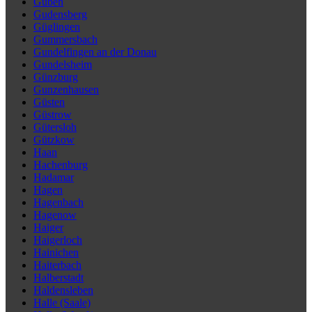
Guben
Gudensberg
Güglingen
Gummersbach
Gundelfingen an der Donau
Gundelsheim
Günzburg
Gunzenhausen
Güsten
Güstrow
Gütersloh
Gützkow
Haan
Hachenburg
Hadamar
Hagen
Hagenbach
Hagenow
Haiger
Haigerloch
Hainichen
Haiterbach
Halberstadt
Haldensleben
Halle (Saale)