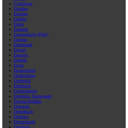
Cuxhaven
Daaden
Dachau
Dahlen
Dahn
Damme
Dannenberg (Elbe)
Dargun
Darmstadt
Dassel
Dassow
Datteln
Daun
Deggendorf
Deidesheim
Delbrück
Delitzsch
Delmenhorst
Demmin, Hansestadt
Dessau-Roßlau
Detmold
Dettelbach
Dieburg
Diemelstadt
Diepholz