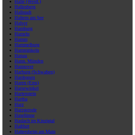
Halle (Westf.)
Hallenberg
Hallstadt
Haltern am See
Halver
Hamburg
Hameln
Hamm
Hammelburg
Hamminkeln
Hanau
Hann. Münden
Hannover
Harburg (Schwaben)
Hardegsen
Haren (Ems)
Harsewinkel
Hartenstein
Hartha
Harz
Harzgerode
Haselünne
Haslach im Kinzigtal
Haßfurt
Hattersheim am Main