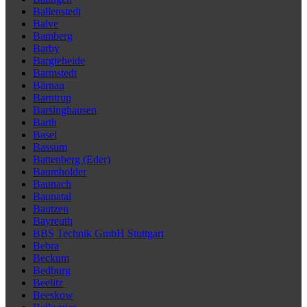
Ballenstedt
Balve
Bamberg
Barby
Bargteheide
Barmstedt
Bärnau
Barntrup
Barsinghausen
Barth
Basel
Bassum
Battenberg (Eder)
Baumholder
Baunach
Baunatal
Bautzen
Bayreuth
BBS Technik GmbH Stuttgart
Bebra
Beckum
Bedburg
Beelitz
Beeskow