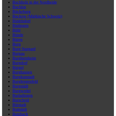
Buchholz in der Nordheide
Buchloe
Bückeburg
Buckow (Märkische Schweiz)
Büdelsdorf
Büdingen
Bühl
Bünde
Büren
Burg
Burg Stargard
Burgau
Burgbernheim
Burgdorf
Bürgel
Burghausen
Burgkunstadt
Burglengenfeld
Burgstädt
Burgwedel
Burladingen
Burscheid
Bürstadt
Buttstädt
Butzbach