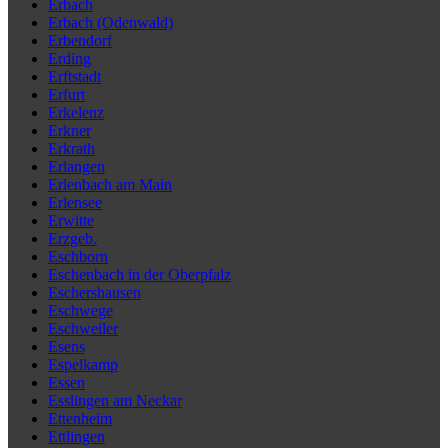
Erbach
Erbach (Odenwald)
Erbendorf
Erding
Erftstadt
Erfurt
Erkelenz
Erkner
Erkrath
Erlangen
Erlenbach am Main
Erlensee
Erwitte
Erzgeb.
Eschborn
Eschenbach in der Oberpfalz
Eschershausen
Eschwege
Eschweiler
Esens
Espelkamp
Essen
Esslingen am Neckar
Ettenheim
Ettlingen