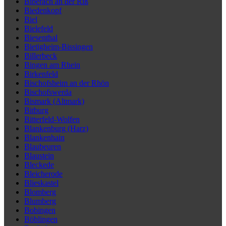
Biberach an der Riß
Biedenkopf
Biel
Bielefeld
Biesenthal
Bietigheim-Bissingen
Billerbeck
Bingen am Rhein
Birkenfeld
Bischofsheim an der Rhön
Bischofswerda
Bismark (Altmark)
Bitburg
Bitterfeld-Wolfen
Blankenburg (Harz)
Blankenhain
Blaubeuren
Blaustein
Bleckede
Bleicherode
Blieskastel
Blomberg
Blumberg
Bobingen
Böblingen