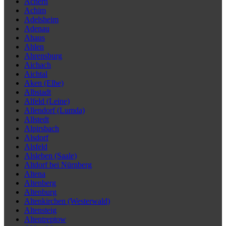
Achern
Achim
Adelsheim
Adenau
Ahaus
Ahlen
Ahrensburg
Aichach
Aichtal
Aken (Elbe)
Albstadt
Alfeld (Leine)
Allendorf (Lumda)
Allstedt
Alpirsbach
Alsdorf
Alsfeld
Alsleben (Saale)
Altdorf bei Nürnberg
Altena
Altenberg
Altenburg
Altenkirchen (Westerwald)
Altensteig
Altentreptow