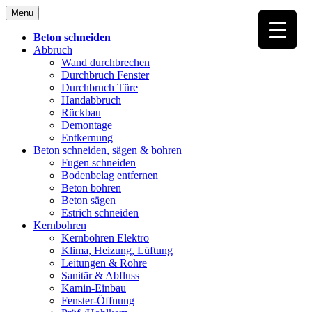
Skip
Menu
to
content
Beton schneiden
Abbruch
Wand durchbrechen
Durchbruch Fenster
Durchbruch Türe
Handabbruch
Rückbau
Demontage
Entkernung
Beton schneiden, sägen & bohren
Fugen schneiden
Bodenbelag entfernen
Beton bohren
Beton sägen
Estrich schneiden
Kernbohren
Kernbohren Elektro
Klima, Heizung, Lüftung
Leitungen & Rohre
Sanitär & Abfluss
Kamin-Einbau
Fenster-Öffnung