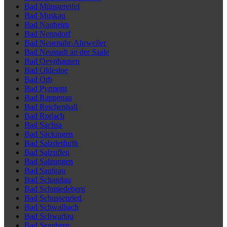
Bad Münstereifel
Bad Muskau
Bad Nauheim
Bad Nenndorf
Bad Neuenahr-Ahrweiler
Bad Neustadt an der Saale
Bad Oeynhausen
Bad Oldesloe
Bad Orb
Bad Pyrmont
Bad Rappenau
Bad Reichenhall
Bad Rodach
Bad Sachsa
Bad Säckingen
Bad Salzdetfurth
Bad Salzuflen
Bad Salzungen
Bad Saulgau
Bad Schandau
Bad Schmiedeberg
Bad Schussenried
Bad Schwalbach
Bad Schwartau
Bad Segeberg