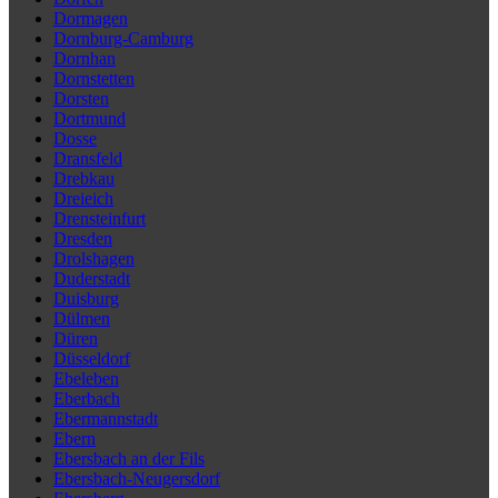
Dormagen
Dornburg-Camburg
Dornhan
Dornstetten
Dorsten
Dortmund
Dosse
Dransfeld
Drebkau
Dreieich
Drensteinfurt
Dresden
Drolshagen
Duderstadt
Duisburg
Dülmen
Düren
Düsseldorf
Ebeleben
Eberbach
Ebermannstadt
Ebern
Ebersbach an der Fils
Ebersbach-Neugersdorf