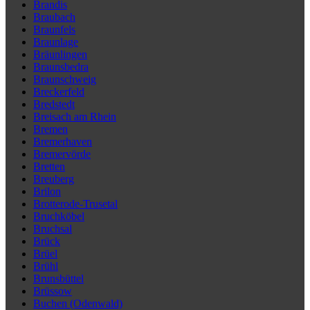
Brandis
Braubach
Braunfels
Braunlage
Bräunlingen
Braunsbedra
Braunschweig
Breckerfeld
Bredstedt
Breisach am Rhein
Bremen
Bremerhaven
Bremervörde
Bretten
Breuberg
Brilon
Brotterode-Trusetal
Bruchköbel
Bruchsal
Brück
Brüel
Brühl
Brunsbüttel
Brüssow
Buchen (Odenwald)