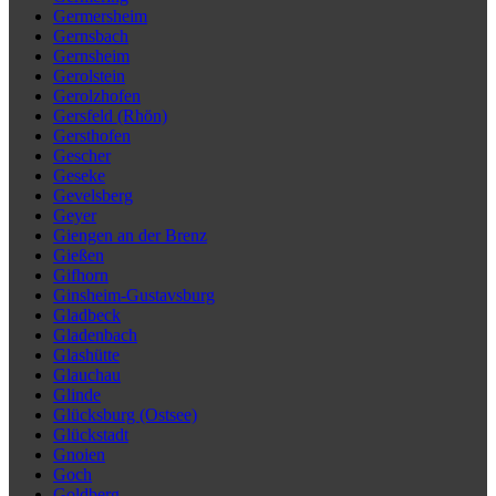
Germersheim
Gernsbach
Gernsheim
Gerolstein
Gerolzhofen
Gersfeld (Rhön)
Gersthofen
Gescher
Geseke
Gevelsberg
Geyer
Giengen an der Brenz
Gießen
Gifhorn
Ginsheim-Gustavsburg
Gladbeck
Gladenbach
Glashütte
Glauchau
Glinde
Glücksburg (Ostsee)
Glückstadt
Gnoien
Goch
Goldberg