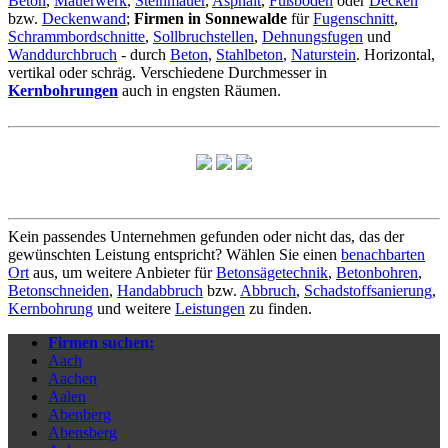
Beton
,
Mauerwerk
,
Steinmauer
,
Asphalt
,
Fußboden
oder
Decken
bzw.
Deckenwand
;
Firmen in Sonnewalde
für
Fugenschnitt
,
Schrammbordschnitte
,
Sollbruchstellen
,
Dehnungsfugen
und
Wanddurchbruch
- durch
Beton
,
Stahlbeton
,
Naturstein
. Horizontal,
vertikal oder schräg. Verschiedene Durchmesser in
Kernbohrungen
auch in engsten Räumen.
Kein passendes Unternehmen gefunden oder nicht das, das der
gewünschten Leistung entspricht? Wählen Sie einen
benachbarten
Ort
aus, um weitere Anbieter für
Betonsägetechnik
,
Betonbohren
,
Betonschneiden
,
Handabbruch
bzw.
Abbruch
,
Schadstoffsanierung
,
Kernbohrung
und weitere
Leistungen
zu finden.
Firmen suchen:
Aach
Aachen
Aalen
Abenberg
Abensberg