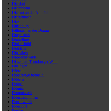
Dierdorf
Dietenheim
Dietfurt an der Altmühl
Dietzenbach
Diez
Dillenburg
Dillingen an der Donau
Dingelstädt
Dingolfing
Dinkelsbühl
Dinklage
Dinslaken
Dippoldiswalde
Dissen am Teutoburger Wald
Ditzingen
Döbeln
Doberlug-Kirchhain
Döbern
Dohna
Dömitz
Dommitzsch
Donaueschingen
Donauwörth
Donzdorf
Dorfen