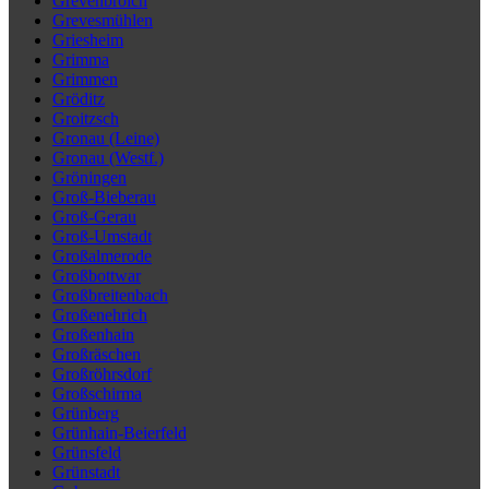
Grevenbroich
Grevesmühlen
Griesheim
Grimma
Grimmen
Gröditz
Groitzsch
Gronau (Leine)
Gronau (Westf.)
Gröningen
Groß-Bieberau
Groß-Gerau
Groß-Umstadt
Großalmerode
Großbottwar
Großbreitenbach
Großenehrich
Großenhain
Großräschen
Großröhrsdorf
Großschirma
Grünberg
Grünhain-Beierfeld
Grünsfeld
Grünstadt