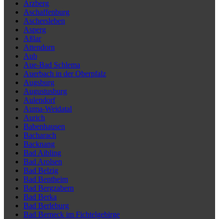
Arzberg
Aschaffenburg
Aschersleben
Asperg
Aßlar
Attendorn
Aub
Aue-Bad Schlema
Auerbach in der Oberpfalz
Augsburg
Augustusburg
Aulendorf
Auma-Weidatal
Aurich
Babenhausen
Bacharach
Backnang
Bad Aibling
Bad Arolsen
Bad Belzig
Bad Bentheim
Bad Bergzabern
Bad Berka
Bad Berleburg
Bad Berneck im Fichtelgebirge