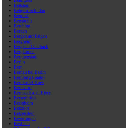
Beilngries
Beilstein
Belgern-Schildau
Bendorf
Bensheim
Berching
Bergen
Bergen auf Rügen
Bergheim
Bergisch Gladbach
Bergkamen
Bergneustadt
Berlin
Bern
Bernau bei Berlin
Bernburg (Saale)
Bernkastel-Kues
Bernsdorf
Bernstadt a. d. Eigen
Bersenbrück
Besigheim
Betzdorf
Betzenstein
Beverungen
Bexbach