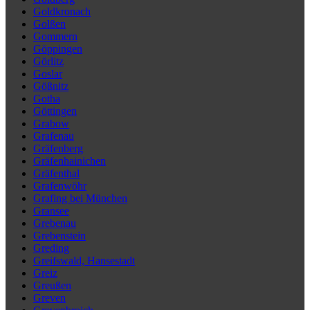
Goldkronach
Golßen
Gommern
Göppingen
Görlitz
Goslar
Gößnitz
Gotha
Göttingen
Grabow
Grafenau
Gräfenberg
Gräfenhainichen
Gräfenthal
Grafenwöhr
Grafing bei München
Gransee
Grebenau
Grebenstein
Greding
Greifswald, Hansestadt
Greiz
Greußen
Greven