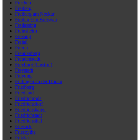
Frechen
Freiberg
Freiberg am Neckar
Freiburg im Breisgau
Freilassing
Freinsheim
Freising
Freital
Freren
Freudenberg
Freudenstadt
Freyburg (Unstrut)
Freystadt
Freyung
Fridingen an der Donau
Friedberg
Friedland
Friedrichroda
Friedrichsdorf
Friedrichshafen
Friedrichstadt
Friedrichsthal
Friesack
Friesoythe
Fritzlar