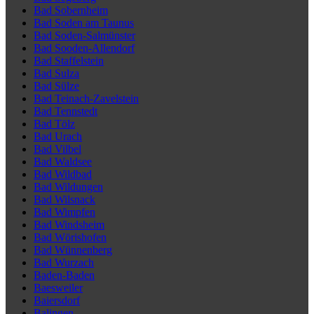
Bad Sobernheim
Bad Soden am Taunus
Bad Soden-Salmünster
Bad Sooden-Allendorf
Bad Staffelstein
Bad Sulza
Bad Sülze
Bad Teinach-Zavelstein
Bad Tennstedt
Bad Tölz
Bad Urach
Bad Vilbel
Bad Waldsee
Bad Wildbad
Bad Wildungen
Bad Wilsnack
Bad Wimpfen
Bad Windsheim
Bad Wörishofen
Bad Wünnenberg
Bad Wurzach
Baden-Baden
Baesweiler
Baiersdorf
Balingen