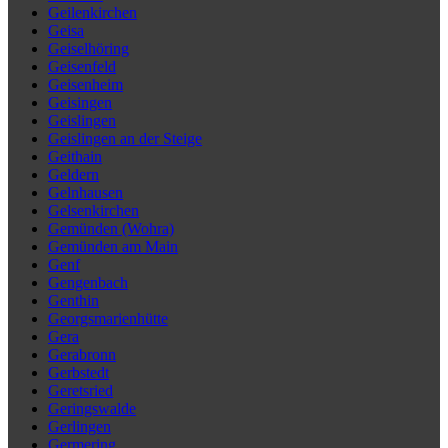
Geilenkirchen
Geisa
Geiselhöring
Geisenfeld
Geisenheim
Geisingen
Geislingen
Geislingen an der Steige
Geithain
Geldern
Gelnhausen
Gelsenkirchen
Gemünden (Wohra)
Gemünden am Main
Genf
Gengenbach
Genthin
Georgsmarienhütte
Gera
Gerabronn
Gerbstedt
Geretsried
Geringswalde
Gerlingen
Germering