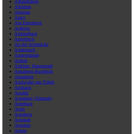
Altlandsberg
Altötting
Alzenau
Alzey
Am Ettersberg
Amberg
Amöneburg
Amorbach
An der Schmücke
Andernach
Angermünde
Anhalt
Anklam, Hansestadt
Annaberg-Buchholz
Annaburg
Annweiler am Trifels
Ansbach
Apolda
Arendsee (Altmark)
Arneburg
Arnis
Arnsberg
Arnstadt
Arnstein
Artern