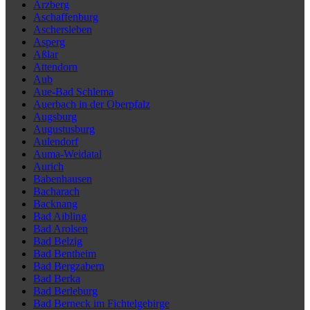
Arzberg
Aschaffenburg
Aschersleben
Asperg
Aßlar
Attendorn
Aub
Aue-Bad Schlema
Auerbach in der Oberpfalz
Augsburg
Augustusburg
Aulendorf
Auma-Weidatal
Aurich
Babenhausen
Bacharach
Backnang
Bad Aibling
Bad Arolsen
Bad Belzig
Bad Bentheim
Bad Bergzabern
Bad Berka
Bad Berleburg
Bad Berneck im Fichtelgebirge