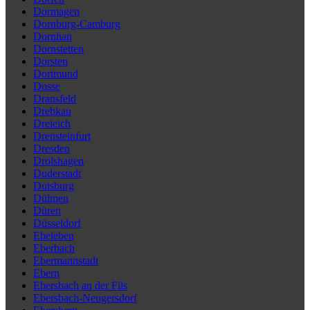
Dormagen
Dornburg-Camburg
Dornhan
Dornstetten
Dorsten
Dortmund
Dosse
Dransfeld
Drebkau
Dreieich
Drensteinfurt
Dresden
Drolshagen
Duderstadt
Duisburg
Dülmen
Düren
Düsseldorf
Ebeleben
Eberbach
Ebermannstadt
Ebern
Ebersbach an der Fils
Ebersbach-Neugersdorf