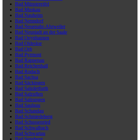
Bad Münstereifel
Bad Muskau
Bad Nauheim
Bad Nenndorf
Bad Neuenahr-Ahrweiler
Bad Neustadt an der Saale
Bad Oeynhausen
Bad Oldesloe
Bad Orb
Bad Pyrmont
Bad Rappenau
Bad Reichenhall
Bad Rodach
Bad Sachsa
Bad Säckingen
Bad Salzdetfurth
Bad Salzuflen
Bad Salzungen
Bad Saulgau
Bad Schandau
Bad Schmiedeberg
Bad Schussenried
Bad Schwalbach
Bad Schwartau
Bad Segeberg