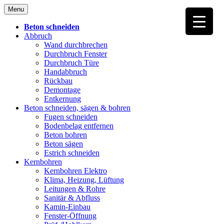
Skip
Menu
to
content
Beton schneiden
Abbruch
Wand durchbrechen
Durchbruch Fenster
Durchbruch Türe
Handabbruch
Rückbau
Demontage
Entkernung
Beton schneiden, sägen & bohren
Fugen schneiden
Bodenbelag entfernen
Beton bohren
Beton sägen
Estrich schneiden
Kernbohren
Kernbohren Elektro
Klima, Heizung, Lüftung
Leitungen & Rohre
Sanitär & Abfluss
Kamin-Einbau
Fenster-Öffnung