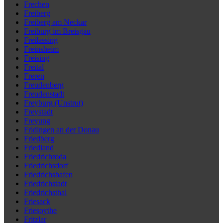
Frechen
Freiberg
Freiberg am Neckar
Freiburg im Breisgau
Freilassing
Freinsheim
Freising
Freital
Freren
Freudenberg
Freudenstadt
Freyburg (Unstrut)
Freystadt
Freyung
Fridingen an der Donau
Friedberg
Friedland
Friedrichroda
Friedrichsdorf
Friedrichshafen
Friedrichstadt
Friedrichsthal
Friesack
Friesoythe
Fritzlar