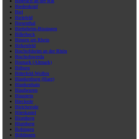
Biberach an der Riß
Biedenkopf
Biel
Bielefeld
Biesenthal
Bietigheim-Bissingen
Billerbeck
Bingen am Rhein
Birkenfeld
Bischofsheim an der Rhön
Bischofswerda
Bismark (Altmark)
Bitburg
Bitterfeld-Wolfen
Blankenburg (Harz)
Blankenhain
Blaubeuren
Blaustein
Bleckede
Bleicherode
Blieskastel
Blomberg
Blumberg
Bobingen
Böblingen