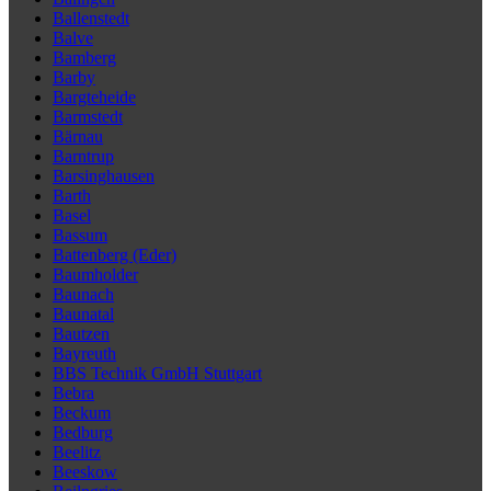
Ballenstedt
Balve
Bamberg
Barby
Bargteheide
Barmstedt
Bärnau
Barntrup
Barsinghausen
Barth
Basel
Bassum
Battenberg (Eder)
Baumholder
Baunach
Baunatal
Bautzen
Bayreuth
BBS Technik GmbH Stuttgart
Bebra
Beckum
Bedburg
Beelitz
Beeskow