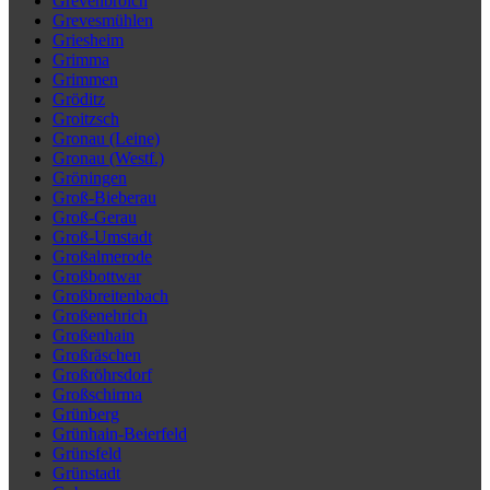
Grevenbroich
Grevesmühlen
Griesheim
Grimma
Grimmen
Gröditz
Groitzsch
Gronau (Leine)
Gronau (Westf.)
Gröningen
Groß-Bieberau
Groß-Gerau
Groß-Umstadt
Großalmerode
Großbottwar
Großbreitenbach
Großenehrich
Großenhain
Großräschen
Großröhrsdorf
Großschirma
Grünberg
Grünhain-Beierfeld
Grünsfeld
Grünstadt