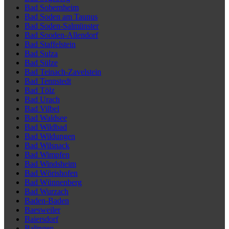
Bad Sobernheim
Bad Soden am Taunus
Bad Soden-Salmünster
Bad Sooden-Allendorf
Bad Staffelstein
Bad Sulza
Bad Sülze
Bad Teinach-Zavelstein
Bad Tennstedt
Bad Tölz
Bad Urach
Bad Vilbel
Bad Waldsee
Bad Wildbad
Bad Wildungen
Bad Wilsnack
Bad Wimpfen
Bad Windsheim
Bad Wörishofen
Bad Wünnenberg
Bad Wurzach
Baden-Baden
Baesweiler
Baiersdorf
Balingen