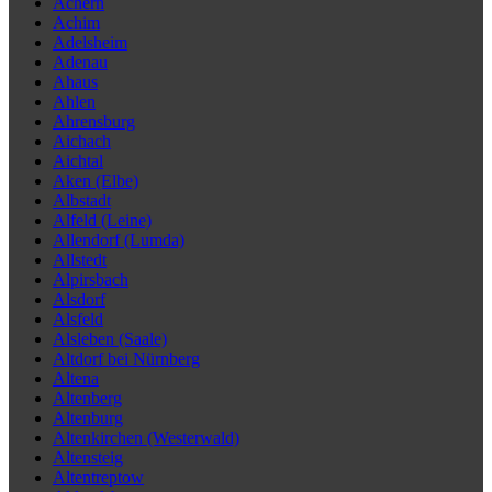
Achern
Achim
Adelsheim
Adenau
Ahaus
Ahlen
Ahrensburg
Aichach
Aichtal
Aken (Elbe)
Albstadt
Alfeld (Leine)
Allendorf (Lumda)
Allstedt
Alpirsbach
Alsdorf
Alsfeld
Alsleben (Saale)
Altdorf bei Nürnberg
Altena
Altenberg
Altenburg
Altenkirchen (Westerwald)
Altensteig
Altentreptow