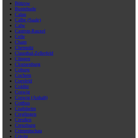
Bützow
Buxtehude
Calau
Calbe (Saale)
Calw
Castrop-Rauxel
Celle
Cham
Chemnitz
Clausthal-Zellerfeld
Clingen
Cloppenburg
Coburg
Cochem
Coesfeld
Colditz
Coswig
Coswig (Anhalt)
Cottbus
Crailsheim
Creglingen
Creußen
Creuzburg
Crimmitschau
Crivitz