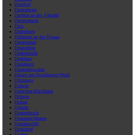
Dierdorf
Dietenheim
Dietfurt an der Altmühl
Dietzenbach
Diez
Dillenburg
Dillingen an der Donau
Dingelstädt
Dingolfing
Dinkelsbühl
Dinklage
Dinslaken
Dippoldiswalde
Dissen am Teutoburger Wald
Ditzingen
Döbeln
Doberlug-Kirchhain
Döbern
Dohna
Dömitz
Dommitzsch
Donaueschingen
Donauwörth
Donzdorf
Dorfen