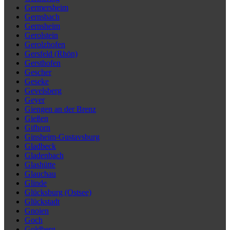
Germersheim
Gernsbach
Gernsheim
Gerolstein
Gerolzhofen
Gersfeld (Rhön)
Gersthofen
Gescher
Geseke
Gevelsberg
Geyer
Giengen an der Brenz
Gießen
Gifhorn
Ginsheim-Gustavsburg
Gladbeck
Gladenbach
Glashütte
Glauchau
Glinde
Glücksburg (Ostsee)
Glückstadt
Gnoien
Goch
Goldberg