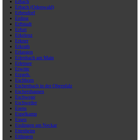
Erbach
Erbach (Odenwald)
Erbendorf
Erding
Erftstadt
Erfurt
Erkelenz
Erkner
Erkrath
Erlangen
Erlenbach am Main
Erlensee
Erwitte
Erzgeb.
Eschborn
Eschenbach in der Oberpfalz
Eschershausen
Eschwege
Eschweiler
Esens
Espelkamp
Essen
Esslingen am Neckar
Ettenheim
Ettlingen