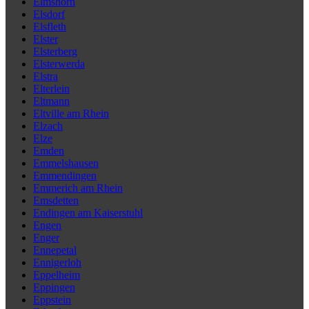
Elmshorn
Elsdorf
Elsfleth
Elster
Elsterberg
Elsterwerda
Elstra
Elterlein
Eltmann
Eltville am Rhein
Elzach
Elze
Emden
Emmelshausen
Emmendingen
Emmerich am Rhein
Emsdetten
Endingen am Kaiserstuhl
Engen
Enger
Ennepetal
Ennigerloh
Eppelheim
Eppingen
Eppstein