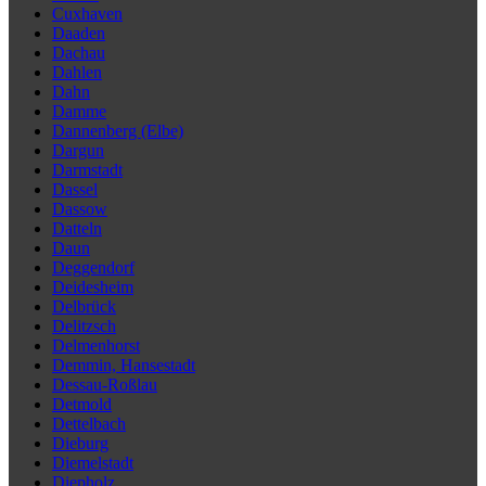
Cuxhaven
Daaden
Dachau
Dahlen
Dahn
Damme
Dannenberg (Elbe)
Dargun
Darmstadt
Dassel
Dassow
Datteln
Daun
Deggendorf
Deidesheim
Delbrück
Delitzsch
Delmenhorst
Demmin, Hansestadt
Dessau-Roßlau
Detmold
Dettelbach
Dieburg
Diemelstadt
Diepholz