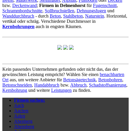
Beton
,
Mauerwerk
,
Steinmauer
,
Asphalt
,
Fußboden
oder
Decken
bzw.
Deckenwand
;
Firmen in Delmenhorst
für
Fugenschnitt
,
Schrammbordschnitte
,
Sollbruchstellen
,
Dehnungsfugen
und
Wanddurchbruch
- durch
Beton
,
Stahlbeton
,
Naturstein
. Horizontal,
vertikal oder schräg. Verschiedene Durchmesser in
Kernbohrungen
auch in engsten Räumen.
Kein passendes Unternehmen gefunden oder nicht das, das der
gewünschten Leistung entspricht? Wählen Sie einen
benachbarten
Ort
aus, um weitere Anbieter für
Betonsägetechnik
,
Betonbohren
,
Betonschneiden
,
Handabbruch
bzw.
Abbruch
,
Schadstoffsanierung
,
Kernbohrung
und weitere
Leistungen
zu finden.
Firmen suchen:
Aach
Aachen
Aalen
Abenberg
Abensberg