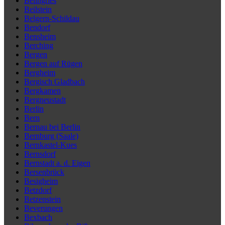
Beilngries
Beilstein
Belgern-Schildau
Bendorf
Bensheim
Berching
Bergen
Bergen auf Rügen
Bergheim
Bergisch Gladbach
Bergkamen
Bergneustadt
Berlin
Bern
Bernau bei Berlin
Bernburg (Saale)
Bernkastel-Kues
Bernsdorf
Bernstadt a. d. Eigen
Bersenbrück
Besigheim
Betzdorf
Betzenstein
Beverungen
Bexbach