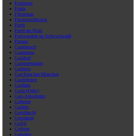
Frohburg
Fulda
Fürstenau
Fürstenfeldbruck
Fürth
Furth im Wald
Furtwangen im Schwarzwald
Füssen
Gadebusch
Gaggenau
Gaildorf
Gammertingen
Garbsen
Garching bei München
Gardelegen
Garding
Gartz (Oder)
Gau-Algesheim
Gebesee
Gedern
Geesthacht
Geestland
Gefell
Gefrees
Gehrden