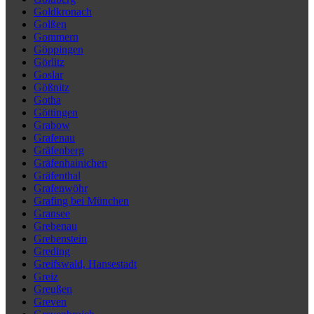
Goldkronach
Golßen
Gommern
Göppingen
Görlitz
Goslar
Gößnitz
Gotha
Göttingen
Grabow
Grafenau
Gräfenberg
Gräfenhainichen
Gräfenthal
Grafenwöhr
Grafing bei München
Gransee
Grebenau
Grebenstein
Greding
Greifswald, Hansestadt
Greiz
Greußen
Greven