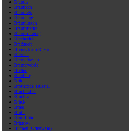
Brandis
Braubach
Braunfels
Braunlage
Bräunlingen
Braunsbedra
Braunschweig
Breckerfeld
Bredstedt
Breisach am Rhein
Bremen
Bremerhaven
Bremervörde
Bretten
Breuberg
Brilon
Brotterode-Trusetal
Bruchköbel
Bruchsal
Brück
Brüel
Brühl
Brunsbüttel
Brüssow
Buchen (Odenwald)