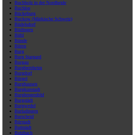
Buchholz in der Nordheide
Buchloe
Bückeburg
Buckow (Märkische Schweiz)
Büdelsdorf
Büdingen
Bühl
Bünde
Büren
Burg
Burg Stargard
Burgau
Burgbernheim
Burgdorf
Bürgel
Burghausen
Burgkunstadt
Burglengenfeld
Burgstädt
Burgwedel
Burladingen
Burscheid
Bürstadt
Buttstädt
Butzbach