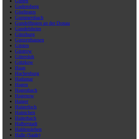
Guben
Gudensberg
Güglingen
Gummersbach
Gundelfingen an der Donau
Gundelsheim
Günzburg
Gunzenhausen
Güsten
Güstrow
Gütersloh
Gützkow
Haan
Hachenburg
Hadamar
Hagen
Hagenbach
Hagenow
Haiger
Haigerloch
Hainichen
Haiterbach
Halberstadt
Haldensleben
Halle (Saale)