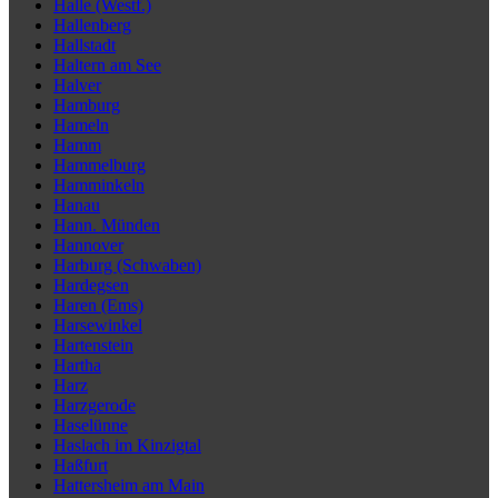
Halle (Westf.)
Hallenberg
Hallstadt
Haltern am See
Halver
Hamburg
Hameln
Hamm
Hammelburg
Hamminkeln
Hanau
Hann. Münden
Hannover
Harburg (Schwaben)
Hardegsen
Haren (Ems)
Harsewinkel
Hartenstein
Hartha
Harz
Harzgerode
Haselünne
Haslach im Kinzigtal
Haßfurt
Hattersheim am Main