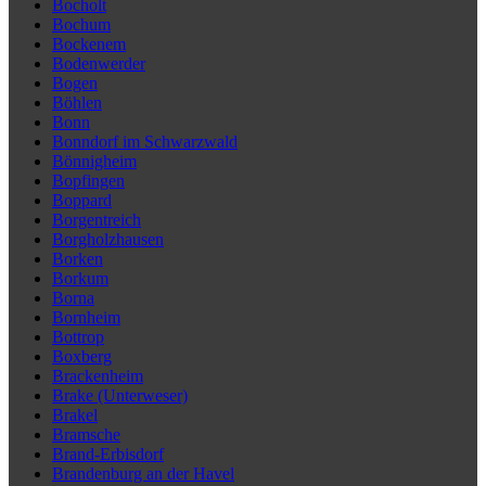
Bocholt
Bochum
Bockenem
Bodenwerder
Bogen
Böhlen
Bonn
Bonndorf im Schwarzwald
Bönnigheim
Bopfingen
Boppard
Borgentreich
Borgholzhausen
Borken
Borkum
Borna
Bornheim
Bottrop
Boxberg
Brackenheim
Brake (Unterweser)
Brakel
Bramsche
Brand-Erbisdorf
Brandenburg an der Havel