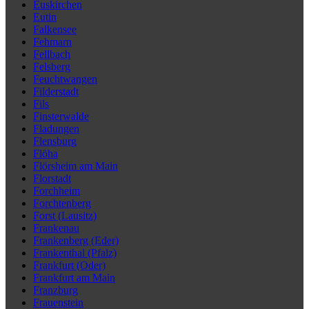
Euskirchen
Eutin
Falkensee
Fehmarn
Fellbach
Felsberg
Feuchtwangen
Filderstadt
Fils
Finsterwalde
Fladungen
Flensburg
Flöha
Flörsheim am Main
Florstadt
Forchheim
Forchtenberg
Forst (Lausitz)
Frankenau
Frankenberg (Eder)
Frankenthal (Pfalz)
Frankfurt (Oder)
Frankfurt am Main
Franzburg
Frauenstein