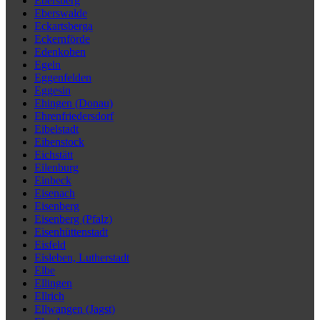
Ebersberg
Eberswalde
Eckartsberga
Eckernförde
Edenkoben
Egeln
Eggenfelden
Eggesin
Ehingen (Donau)
Ehrenfriedersdorf
Eibelstadt
Eibenstock
Eichstätt
Eilenburg
Einbeck
Eisenach
Eisenberg
Eisenberg (Pfalz)
Eisenhüttenstadt
Eisfeld
Eisleben, Lutherstadt
Elbe
Ellingen
Ellrich
Ellwangen (Jagst)