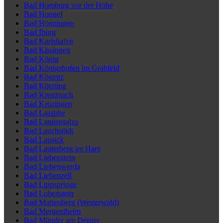
Bad Homburg vor der Höhe
Bad Honnef
Bad Hönningen
Bad Iburg
Bad Karlshafen
Bad Kissingen
Bad König
Bad Königshofen im Grabfeld
Bad Köstritz
Bad Kötzting
Bad Kreuznach
Bad Krozingen
Bad Laasphe
Bad Langensalza
Bad Lauchstädt
Bad Lausick
Bad Lauterberg im Harz
Bad Liebenstein
Bad Liebenwerda
Bad Liebenzell
Bad Lippspringe
Bad Lobenstein
Bad Marienberg (Westerwald)
Bad Mergentheim
Bad Münder am Deister