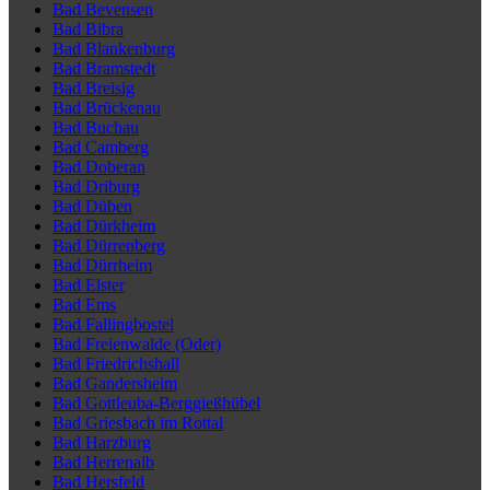
Bad Bevensen
Bad Bibra
Bad Blankenburg
Bad Bramstedt
Bad Breisig
Bad Brückenau
Bad Buchau
Bad Camberg
Bad Doberan
Bad Driburg
Bad Düben
Bad Dürkheim
Bad Dürrenberg
Bad Dürrheim
Bad Elster
Bad Ems
Bad Fallingbostel
Bad Freienwalde (Oder)
Bad Friedrichshall
Bad Gandersheim
Bad Gottleuba-Berggießhübel
Bad Griesbach im Rottal
Bad Harzburg
Bad Herrenalb
Bad Hersfeld