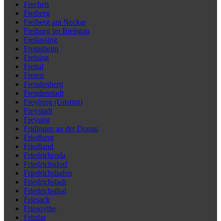
Frechen
Freiberg
Freiberg am Neckar
Freiburg im Breisgau
Freilassing
Freinsheim
Freising
Freital
Freren
Freudenberg
Freudenstadt
Freyburg (Unstrut)
Freystadt
Freyung
Fridingen an der Donau
Friedberg
Friedland
Friedrichroda
Friedrichsdorf
Friedrichshafen
Friedrichstadt
Friedrichsthal
Friesack
Friesoythe
Fritzlar