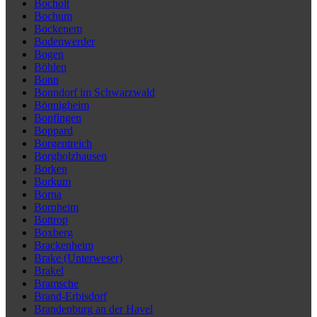
Bocholt
Bochum
Bockenem
Bodenwerder
Bogen
Böhlen
Bonn
Bonndorf im Schwarzwald
Bönnigheim
Bopfingen
Boppard
Borgentreich
Borgholzhausen
Borken
Borkum
Borna
Bornheim
Bottrop
Boxberg
Brackenheim
Brake (Unterweser)
Brakel
Bramsche
Brand-Erbisdorf
Brandenburg an der Havel