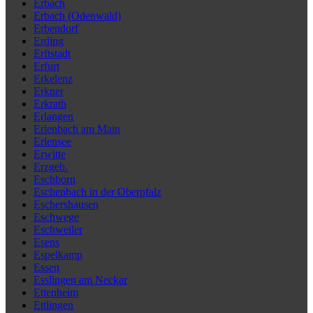
Erbach
Erbach (Odenwald)
Erbendorf
Erding
Erftstadt
Erfurt
Erkelenz
Erkner
Erkrath
Erlangen
Erlenbach am Main
Erlensee
Erwitte
Erzgeb.
Eschborn
Eschenbach in der Oberpfalz
Eschershausen
Eschwege
Eschweiler
Esens
Espelkamp
Essen
Esslingen am Neckar
Ettenheim
Ettlingen