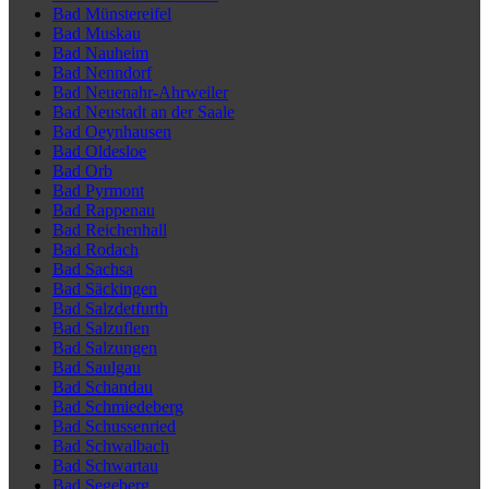
Bad Münstereifel
Bad Muskau
Bad Nauheim
Bad Nenndorf
Bad Neuenahr-Ahrweiler
Bad Neustadt an der Saale
Bad Oeynhausen
Bad Oldesloe
Bad Orb
Bad Pyrmont
Bad Rappenau
Bad Reichenhall
Bad Rodach
Bad Sachsa
Bad Säckingen
Bad Salzdetfurth
Bad Salzuflen
Bad Salzungen
Bad Saulgau
Bad Schandau
Bad Schmiedeberg
Bad Schussenried
Bad Schwalbach
Bad Schwartau
Bad Segeberg