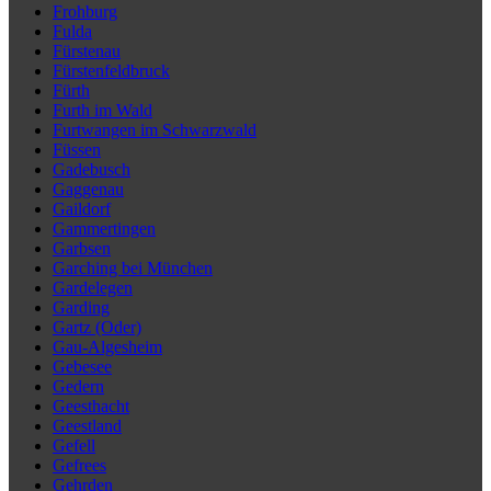
Frohburg
Fulda
Fürstenau
Fürstenfeldbruck
Fürth
Furth im Wald
Furtwangen im Schwarzwald
Füssen
Gadebusch
Gaggenau
Gaildorf
Gammertingen
Garbsen
Garching bei München
Gardelegen
Garding
Gartz (Oder)
Gau-Algesheim
Gebesee
Gedern
Geesthacht
Geestland
Gefell
Gefrees
Gehrden