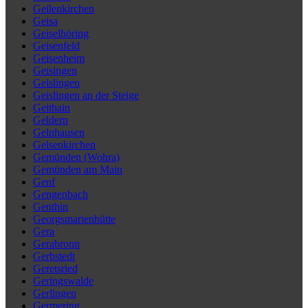
Geilenkirchen
Geisa
Geiselhöring
Geisenfeld
Geisenheim
Geisingen
Geislingen
Geislingen an der Steige
Geithain
Geldern
Gelnhausen
Gelsenkirchen
Gemünden (Wohra)
Gemünden am Main
Genf
Gengenbach
Genthin
Georgsmarienhütte
Gera
Gerabronn
Gerbstedt
Geretsried
Geringswalde
Gerlingen
Germering