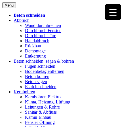
Skip
Menu
to
content
Beton schneiden
Abbruch
Wand durchbrechen
Durchbruch Fenster
Durchbruch Türe
Handabbruch
Rückbau
Demontage
Entkernung
Beton schneiden, sägen & bohren
Fugen schneiden
Bodenbelag entfernen
Beton bohren
Beton sägen
Estrich schneiden
Kernbohren
Kernbohren Elektro
Klima, Heizung, Lüftung
Leitungen & Rohre
Sanitär & Abfluss
Kamin-Einbau
Fenster-Öffnung