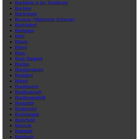
Buchholz in der Nordheide
Buchloe
Bückeburg
Buckow (Märkische Schweiz)
Büdelsdorf
Büdingen
Bühl
Bünde
Büren
Burg
Burg Stargard
Burgau
Burgbernheim
Burgdorf
Bürgel
Burghausen
Burgkunstadt
Burglengenfeld
Burgstädt
Burgwedel
Burladingen
Burscheid
Bürstadt
Buttstädt
Butzbach