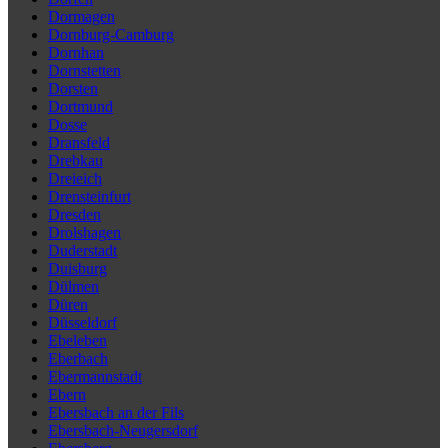
Dormagen
Dornburg-Camburg
Dornhan
Dornstetten
Dorsten
Dortmund
Dosse
Dransfeld
Drebkau
Dreieich
Drensteinfurt
Dresden
Drolshagen
Duderstadt
Duisburg
Dülmen
Düren
Düsseldorf
Ebeleben
Eberbach
Ebermannstadt
Ebern
Ebersbach an der Fils
Ebersbach-Neugersdorf