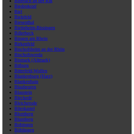
Biberach an der Riß
Biedenkopf
Biel
Bielefeld
Biesenthal
Bietigheim-Bissingen
Billerbeck
Bingen am Rhein
Birkenfeld
Bischofsheim an der Rhön
Bischofswerda
Bismark (Altmark)
Bitburg
Bitterfeld-Wolfen
Blankenburg (Harz)
Blankenhain
Blaubeuren
Blaustein
Bleckede
Bleicherode
Blieskastel
Blomberg
Blumberg
Bobingen
Böblingen