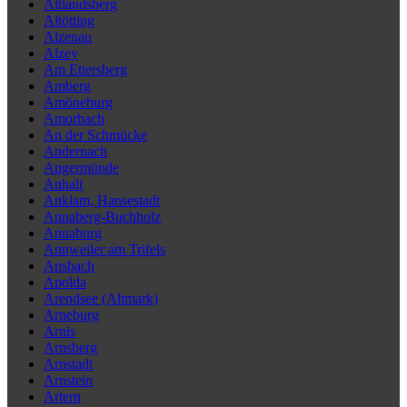
Altlandsberg
Altötting
Alzenau
Alzey
Am Ettersberg
Amberg
Amöneburg
Amorbach
An der Schmücke
Andernach
Angermünde
Anhalt
Anklam, Hansestadt
Annaberg-Buchholz
Annaburg
Annweiler am Trifels
Ansbach
Apolda
Arendsee (Altmark)
Arneburg
Arnis
Arnsberg
Arnstadt
Arnstein
Artern