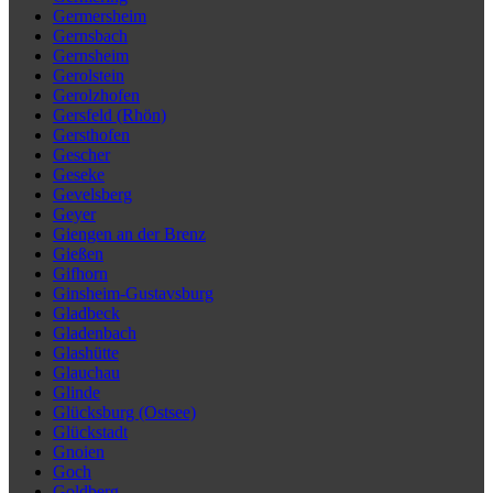
Germersheim
Gernsbach
Gernsheim
Gerolstein
Gerolzhofen
Gersfeld (Rhön)
Gersthofen
Gescher
Geseke
Gevelsberg
Geyer
Giengen an der Brenz
Gießen
Gifhorn
Ginsheim-Gustavsburg
Gladbeck
Gladenbach
Glashütte
Glauchau
Glinde
Glücksburg (Ostsee)
Glückstadt
Gnoien
Goch
Goldberg