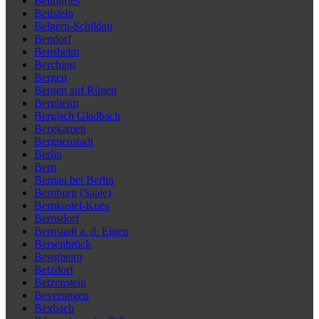
Beilngries
Beilstein
Belgern-Schildau
Bendorf
Bensheim
Berching
Bergen
Bergen auf Rügen
Bergheim
Bergisch Gladbach
Bergkamen
Bergneustadt
Berlin
Bern
Bernau bei Berlin
Bernburg (Saale)
Bernkastel-Kues
Bernsdorf
Bernstadt a. d. Eigen
Bersenbrück
Besigheim
Betzdorf
Betzenstein
Beverungen
Bexbach