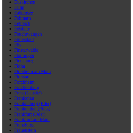
Euskirchen
Eutin
Falkensee
Fehmarn
Fellbach
Felsberg
Feuchtwangen
Filderstadt
Fils
Finsterwalde
Fladungen
Flensburg
Flöha
Flörsheim am Main
Florstadt
Forchheim
Forchtenberg
Forst (Lausitz)
Frankenau
Frankenberg (Eder)
Frankenthal (Pfalz)
Frankfurt (Oder)
Frankfurt am Main
Franzburg
Frauenstein