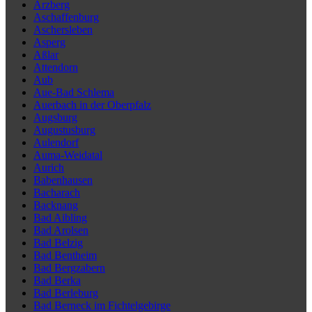
Arzberg
Aschaffenburg
Aschersleben
Asperg
Aßlar
Attendorn
Aub
Aue-Bad Schlema
Auerbach in der Oberpfalz
Augsburg
Augustusburg
Aulendorf
Auma-Weidatal
Aurich
Babenhausen
Bacharach
Backnang
Bad Aibling
Bad Arolsen
Bad Belzig
Bad Bentheim
Bad Bergzabern
Bad Berka
Bad Berleburg
Bad Berneck im Fichtelgebirge