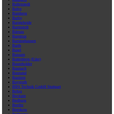
Ballenstedt
Balve
Bamberg
Barby
Bargteheide
Barmstedt
Bärnau
Barntrup
Barsinghausen
Barth
Basel
Bassum
Battenberg (Eder)
Baumholder
Baunach
Baunatal
Bautzen
Bayreuth
BBS Technik GmbH Stuttgart
Bebra
Beckum
Bedburg
Beelitz
Beeskow