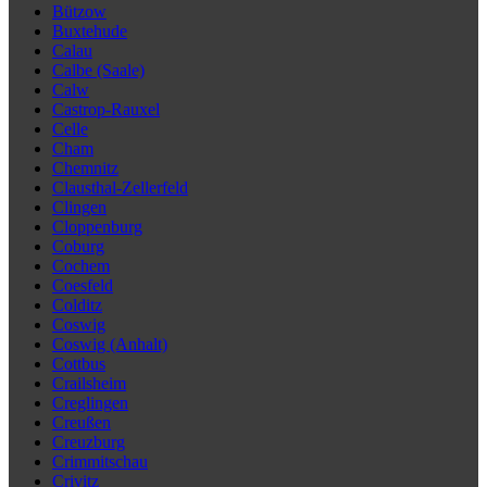
Bützow
Buxtehude
Calau
Calbe (Saale)
Calw
Castrop-Rauxel
Celle
Cham
Chemnitz
Clausthal-Zellerfeld
Clingen
Cloppenburg
Coburg
Cochem
Coesfeld
Colditz
Coswig
Coswig (Anhalt)
Cottbus
Crailsheim
Creglingen
Creußen
Creuzburg
Crimmitschau
Crivitz