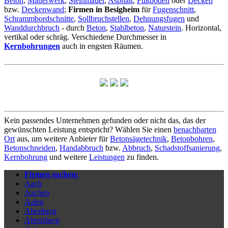
Beton
,
Mauerwerk
,
Steinmauer
,
Asphalt
,
Fußboden
oder
Decken
bzw.
Deckenwand
;
Firmen in Besigheim
für
Fugenschnitt
,
Schrammbordschnitte
,
Sollbruchstellen
,
Dehnungsfugen
und
Wanddurchbruch
- durch
Beton
,
Stahlbeton
,
Naturstein
. Horizontal,
vertikal oder schräg. Verschiedene Durchmesser in
Kernbohrungen
auch in engsten Räumen.
Kein passendes Unternehmen gefunden oder nicht das, das der
gewünschten Leistung entspricht? Wählen Sie einen
benachbarten
Ort
aus, um weitere Anbieter für
Betonsägetechnik
,
Betonbohren
,
Betonschneiden
,
Handabbruch
bzw.
Abbruch
,
Schadstoffsanierung
,
Kernbohrung
und weitere
Leistungen
zu finden.
Firmen suchen:
Aach
Aachen
Aalen
Abenberg
Abensberg