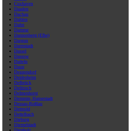
Cuxhaven
Daaden
Dachau
Dahlen
Dahn
Damme
Dannenberg (Elbe)
Dargun
Darmstadt
Dassel
Dassow
Datteln
Daun
Deggendorf
Deidesheim
Delbrück
Delitzsch
Delmenhorst
Demmin, Hansestadt
Dessau-Roßlau
Detmold
Dettelbach
Dieburg
Diemelstadt
Diepholz