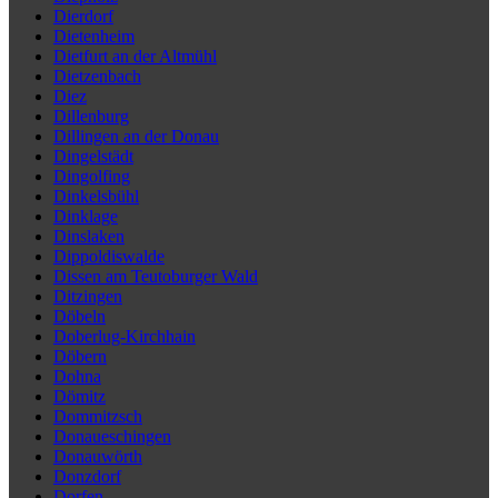
Dierdorf
Dietenheim
Dietfurt an der Altmühl
Dietzenbach
Diez
Dillenburg
Dillingen an der Donau
Dingelstädt
Dingolfing
Dinkelsbühl
Dinklage
Dinslaken
Dippoldiswalde
Dissen am Teutoburger Wald
Ditzingen
Döbeln
Doberlug-Kirchhain
Döbern
Dohna
Dömitz
Dommitzsch
Donaueschingen
Donauwörth
Donzdorf
Dorfen