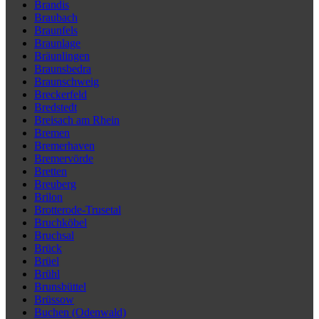
Brandis
Braubach
Braunfels
Braunlage
Bräunlingen
Braunsbedra
Braunschweig
Breckerfeld
Bredstedt
Breisach am Rhein
Bremen
Bremerhaven
Bremervörde
Bretten
Breuberg
Brilon
Brotterode-Trusetal
Bruchköbel
Bruchsal
Brück
Brüel
Brühl
Brunsbüttel
Brüssow
Buchen (Odenwald)