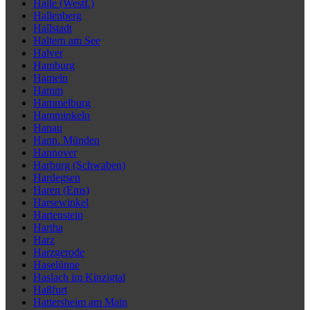
Halle (Westf.)
Hallenberg
Hallstadt
Haltern am See
Halver
Hamburg
Hameln
Hamm
Hammelburg
Hamminkeln
Hanau
Hann. Münden
Hannover
Harburg (Schwaben)
Hardegsen
Haren (Ems)
Harsewinkel
Hartenstein
Hartha
Harz
Harzgerode
Haselünne
Haslach im Kinzigtal
Haßfurt
Hattersheim am Main