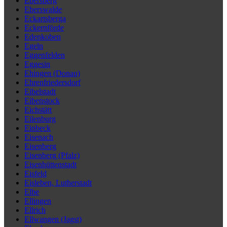
Ebersberg
Eberswalde
Eckartsberga
Eckernförde
Edenkoben
Egeln
Eggenfelden
Eggesin
Ehingen (Donau)
Ehrenfriedersdorf
Eibelstadt
Eibenstock
Eichstätt
Eilenburg
Einbeck
Eisenach
Eisenberg
Eisenberg (Pfalz)
Eisenhüttenstadt
Eisfeld
Eisleben, Lutherstadt
Elbe
Ellingen
Ellrich
Ellwangen (Jagst)