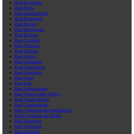
Bad Bevensen
Bad Bibra
Bad Blankenburg
Bad Bramstedt
Bad Breisig
Bad Brückenau
Bad Buchau
Bad Camberg
Bad Doberan
Bad Driburg
Bad Düben
Bad Dürkheim
Bad Dürrenberg
Bad Dürrheim
Bad Elster
Bad Ems
Bad Fallingbostel
Bad Freienwalde (Oder)
Bad Friedrichshall
Bad Gandersheim
Bad Gottleuba-Berggießhübel
Bad Griesbach im Rottal
Bad Harzburg
Bad Herrenalb
Bad Hersfeld