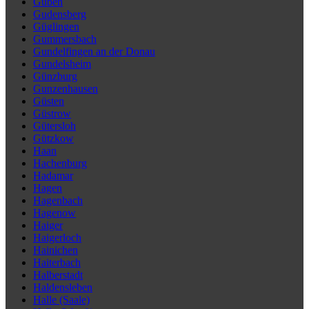
Guben
Gudensberg
Güglingen
Gummersbach
Gundelfingen an der Donau
Gundelsheim
Günzburg
Gunzenhausen
Güsten
Güstrow
Gütersloh
Gützkow
Haan
Hachenburg
Hadamar
Hagen
Hagenbach
Hagenow
Haiger
Haigerloch
Hainichen
Haiterbach
Halberstadt
Haldensleben
Halle (Saale)