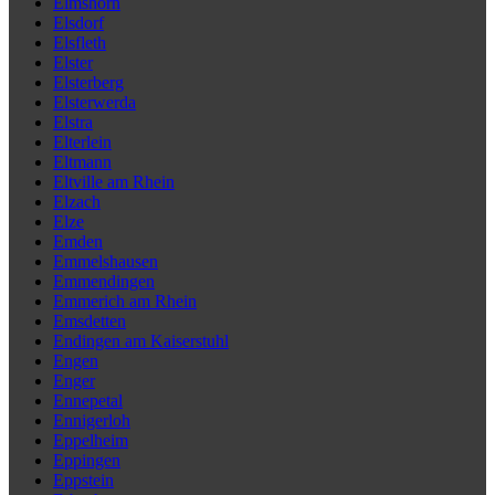
Elmshorn
Elsdorf
Elsfleth
Elster
Elsterberg
Elsterwerda
Elstra
Elterlein
Eltmann
Eltville am Rhein
Elzach
Elze
Emden
Emmelshausen
Emmendingen
Emmerich am Rhein
Emsdetten
Endingen am Kaiserstuhl
Engen
Enger
Ennepetal
Ennigerloh
Eppelheim
Eppingen
Eppstein