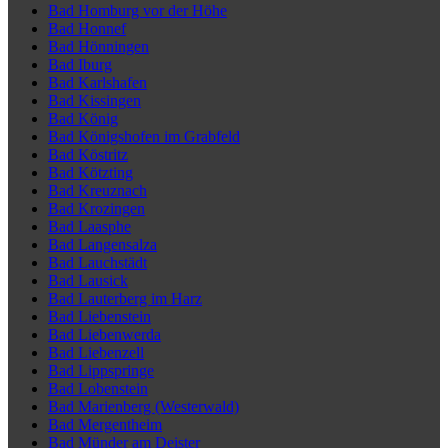
Bad Homburg vor der Höhe
Bad Honnef
Bad Hönningen
Bad Iburg
Bad Karlshafen
Bad Kissingen
Bad König
Bad Königshofen im Grabfeld
Bad Köstritz
Bad Kötzting
Bad Kreuznach
Bad Krozingen
Bad Laasphe
Bad Langensalza
Bad Lauchstädt
Bad Lausick
Bad Lauterberg im Harz
Bad Liebenstein
Bad Liebenwerda
Bad Liebenzell
Bad Lippspringe
Bad Lobenstein
Bad Marienberg (Westerwald)
Bad Mergentheim
Bad Münder am Deister