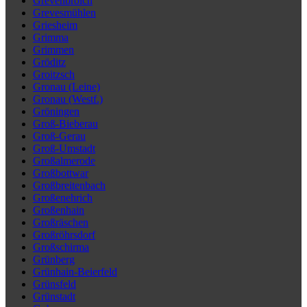
Grevenbroich
Grevesmühlen
Griesheim
Grimma
Grimmen
Gröditz
Groitzsch
Gronau (Leine)
Gronau (Westf.)
Gröningen
Groß-Bieberau
Groß-Gerau
Groß-Umstadt
Großalmerode
Großbottwar
Großbreitenbach
Großenehrich
Großenhain
Großräschen
Großröhrsdorf
Großschirma
Grünberg
Grünhain-Beierfeld
Grünsfeld
Grünstadt