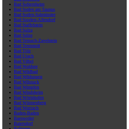
Bad Sobernheim
Bad Soden am Taunus
Bad Soden-Salmünster
Bad Sooden-Allendorf
Bad Staffelstein
Bad Sulza
Bad Sülze
Bad Teinach-Zavelstein
Bad Tennstedt
Bad Tölz
Bad Urach
Bad Vilbel
Bad Waldsee
Bad Wildbad
Bad Wildungen
Bad Wilsnack
Bad Wimpfen
Bad Windsheim
Bad Wörishofen
Bad Wünnenberg
Bad Wurzach
Baden-Baden
Baesweiler
Baiersdorf
Balingen