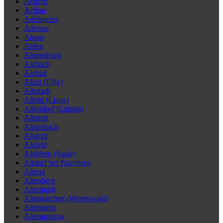
Achern
Achim
Adelsheim
Adenau
Ahaus
Ahlen
Ahrensburg
Aichach
Aichtal
Aken (Elbe)
Albstadt
Alfeld (Leine)
Allendorf (Lumda)
Allstedt
Alpirsbach
Alsdorf
Alsfeld
Alsleben (Saale)
Altdorf bei Nürnberg
Altena
Altenberg
Altenburg
Altenkirchen (Westerwald)
Altensteig
Altentreptow