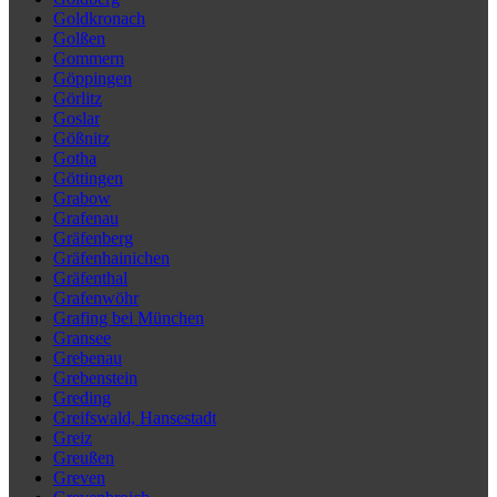
Goldkronach
Golßen
Gommern
Göppingen
Görlitz
Goslar
Gößnitz
Gotha
Göttingen
Grabow
Grafenau
Gräfenberg
Gräfenhainichen
Gräfenthal
Grafenwöhr
Grafing bei München
Gransee
Grebenau
Grebenstein
Greding
Greifswald, Hansestadt
Greiz
Greußen
Greven