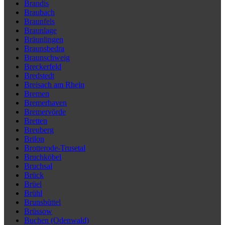
Brandis
Braubach
Braunfels
Braunlage
Bräunlingen
Braunsbedra
Braunschweig
Breckerfeld
Bredstedt
Breisach am Rhein
Bremen
Bremerhaven
Bremervörde
Bretten
Breuberg
Brilon
Brotterode-Trusetal
Bruchköbel
Bruchsal
Brück
Brüel
Brühl
Brunsbüttel
Brüssow
Buchen (Odenwald)