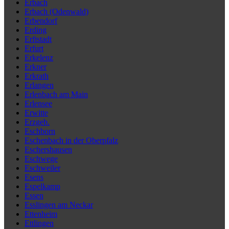
Erbach
Erbach (Odenwald)
Erbendorf
Erding
Erftstadt
Erfurt
Erkelenz
Erkner
Erkrath
Erlangen
Erlenbach am Main
Erlensee
Erwitte
Erzgeb.
Eschborn
Eschenbach in der Oberpfalz
Eschershausen
Eschwege
Eschweiler
Esens
Espelkamp
Essen
Esslingen am Neckar
Ettenheim
Ettlingen