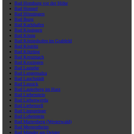
Bad Homburg vor der Höhe
Bad Honnef
Bad Hönningen
Bad Iburg
Bad Karlshafen
Bad Kissingen
Bad König
Bad Königshofen im Grabfeld
Bad Köstritz
Bad Kötzting
Bad Kreuznach
Bad Krozingen
Bad Laasphe
Bad Langensalza
Bad Lauchstädt
Bad Lausick
Bad Lauterberg im Harz
Bad Liebenstein
Bad Liebenwerda
Bad Liebenzell
Bad Lippspringe
Bad Lobenstein
Bad Marienberg (Westerwald)
Bad Mergentheim
Bad Münder am Deister