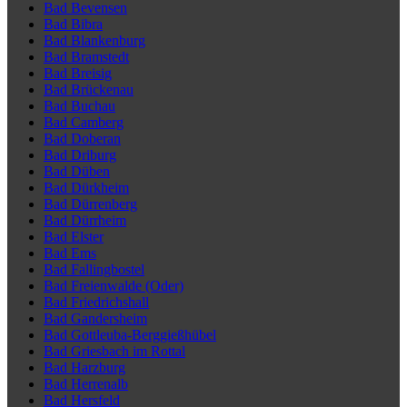
Bad Bevensen
Bad Bibra
Bad Blankenburg
Bad Bramstedt
Bad Breisig
Bad Brückenau
Bad Buchau
Bad Camberg
Bad Doberan
Bad Driburg
Bad Düben
Bad Dürkheim
Bad Dürrenberg
Bad Dürrheim
Bad Elster
Bad Ems
Bad Fallingbostel
Bad Freienwalde (Oder)
Bad Friedrichshall
Bad Gandersheim
Bad Gottleuba-Berggießhübel
Bad Griesbach im Rottal
Bad Harzburg
Bad Herrenalb
Bad Hersfeld