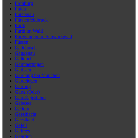
Frohburg
Fulda
Fürstenau
Fürstenfeldbruck
Fürth
Furth im Wald
Furtwangen im Schwarzwald
Füssen
Gadebusch
Gaggenau
Gaildorf
Gammertingen
Garbsen
Garching bei München
Gardelegen
Garding
Gartz (Oder)
Gau-Algesheim
Gebesee
Gedern
Geesthacht
Geestland
Gefell
Gefrees
Gehrden