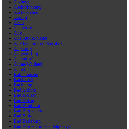
Arzberg
Aschaffenburg
Aschersleben
Asperg
Aßlar
Attendorn
Aub
Aue-Bad Schlema
Auerbach in der Oberpfalz
Augsburg
Augustusburg
Aulendorf
Auma-Weidatal
Aurich
Babenhausen
Bacharach
Backnang
Bad Aibling
Bad Arolsen
Bad Belzig
Bad Bentheim
Bad Bergzabern
Bad Berka
Bad Berleburg
Bad Berneck im Fichtelgebirge