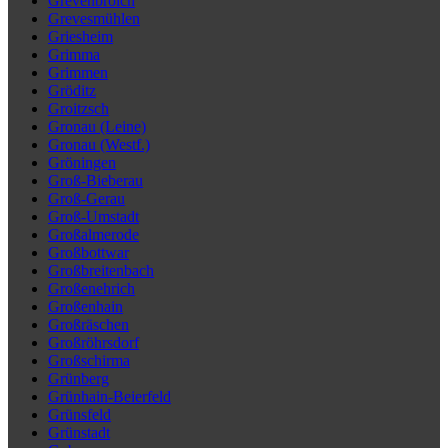
Grevenbroich
Grevesmühlen
Griesheim
Grimma
Grimmen
Gröditz
Groitzsch
Gronau (Leine)
Gronau (Westf.)
Gröningen
Groß-Bieberau
Groß-Gerau
Groß-Umstadt
Großalmerode
Großbottwar
Großbreitenbach
Großenehrich
Großenhain
Großräschen
Großröhrsdorf
Großschirma
Grünberg
Grünhain-Beierfeld
Grünsfeld
Grünstadt