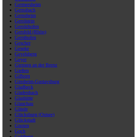
Germersheim
Gernsbach
Gernsheim
Gerolstein
Gerolzhofen
Gersfeld (Rhön)
Gersthofen
Gescher
Geseke
Gevelsberg
Geyer
Giengen an der Brenz
Gießen
Gifhorn
Ginsheim-Gustavsburg
Gladbeck
Gladenbach
Glashütte
Glauchau
Glinde
Glücksburg (Ostsee)
Glückstadt
Gnoien
Goch
Goldberg