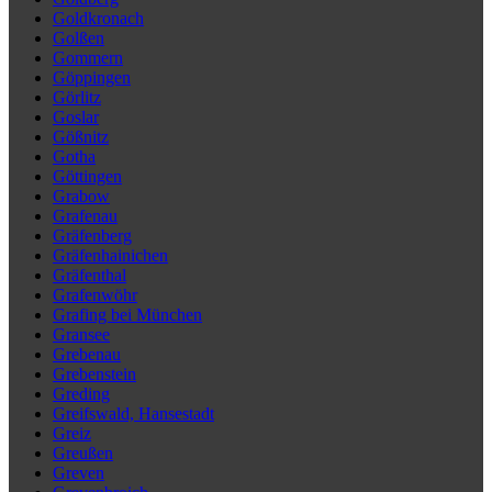
Goldkronach
Golßen
Gommern
Göppingen
Görlitz
Goslar
Gößnitz
Gotha
Göttingen
Grabow
Grafenau
Gräfenberg
Gräfenhainichen
Gräfenthal
Grafenwöhr
Grafing bei München
Gransee
Grebenau
Grebenstein
Greding
Greifswald, Hansestadt
Greiz
Greußen
Greven