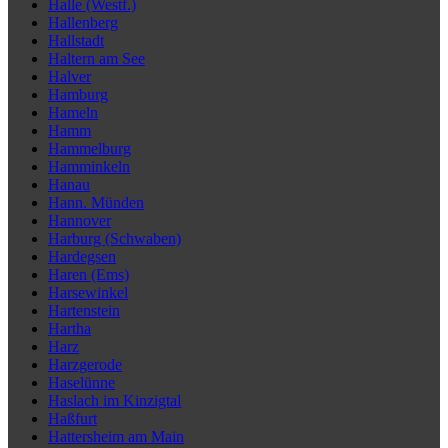
Halle (Westf.)
Hallenberg
Hallstadt
Haltern am See
Halver
Hamburg
Hameln
Hamm
Hammelburg
Hamminkeln
Hanau
Hann. Münden
Hannover
Harburg (Schwaben)
Hardegsen
Haren (Ems)
Harsewinkel
Hartenstein
Hartha
Harz
Harzgerode
Haselünne
Haslach im Kinzigtal
Haßfurt
Hattersheim am Main