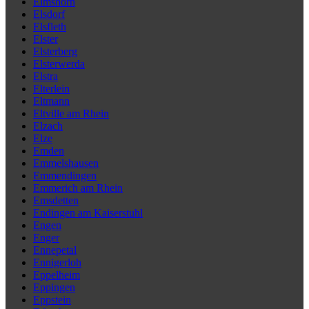
Elmshorn
Elsdorf
Elsfleth
Elster
Elsterberg
Elsterwerda
Elstra
Elterlein
Eltmann
Eltville am Rhein
Elzach
Elze
Emden
Emmelshausen
Emmendingen
Emmerich am Rhein
Emsdetten
Endingen am Kaiserstuhl
Engen
Enger
Ennepetal
Ennigerloh
Eppelheim
Eppingen
Eppstein