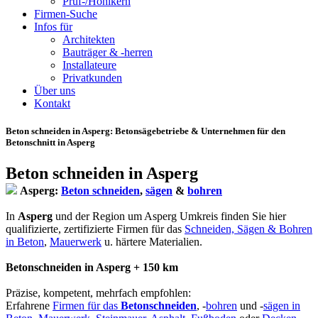
Prüf-/Hohlkern
Firmen-Suche
Infos für
Architekten
Bauträger & -herren
Installateure
Privatkunden
Über uns
Kontakt
Beton schneiden in Asperg
: Betonsägebetriebe & Unternehmen für den
Betonschnitt in Asperg
Beton schneiden in Asperg
Asperg:
Beton schneiden
,
sägen
&
bohren
In
Asperg
und der Region um Asperg Umkreis finden Sie hier
qualifizierte, zertifizierte Firmen für das
Schneiden, Sägen & Bohren
in Beton
,
Mauerwerk
u. härtere Materialien.
Betonschneiden in Asperg + 150 km
Präzise, kompetent, mehrfach empfohlen:
Erfahrene
Firmen für das
Betonschneiden
, -
bohren
und -
sägen in