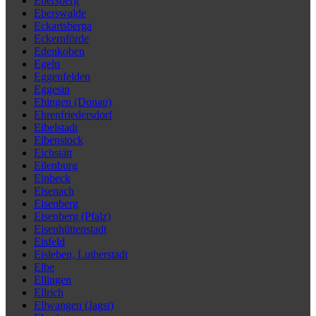
Ebersberg
Eberswalde
Eckartsberga
Eckernförde
Edenkoben
Egeln
Eggenfelden
Eggesin
Ehingen (Donau)
Ehrenfriedersdorf
Eibelstadt
Eibenstock
Eichstätt
Eilenburg
Einbeck
Eisenach
Eisenberg
Eisenberg (Pfalz)
Eisenhüttenstadt
Eisfeld
Eisleben, Lutherstadt
Elbe
Ellingen
Ellrich
Ellwangen (Jagst)