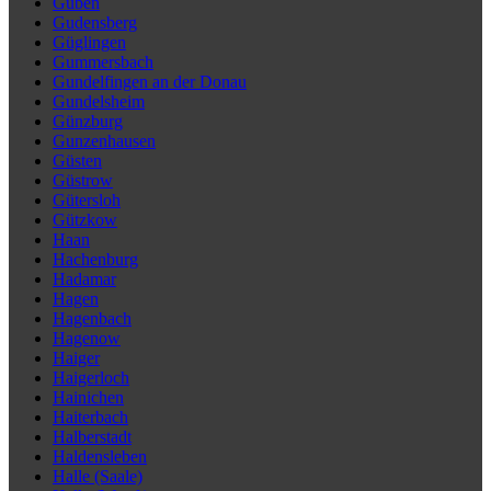
Guben
Gudensberg
Güglingen
Gummersbach
Gundelfingen an der Donau
Gundelsheim
Günzburg
Gunzenhausen
Güsten
Güstrow
Gütersloh
Gützkow
Haan
Hachenburg
Hadamar
Hagen
Hagenbach
Hagenow
Haiger
Haigerloch
Hainichen
Haiterbach
Halberstadt
Haldensleben
Halle (Saale)