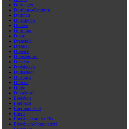
Dormagen
Dornburg-Camburg
Dornhan
Dornstetten
Dorsten
Dortmund
Dosse
Dransfeld
Drebkau
Dreieich
Drensteinfurt
Dresden
Drolshagen
Duderstadt
Duisburg
Dülmen
Düren
Düsseldorf
Ebeleben
Eberbach
Ebermannstadt
Ebern
Ebersbach an der Fils
Ebersbach-Neugersdorf