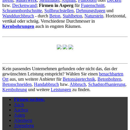
Beton
,
Mauerwerk
,
Steinmauer
,
Asphalt
,
Fußboden
oder
Decken
bzw.
Deckenwand
;
Firmen in Asperg
für
Fugenschnitt
,
Schrammbordschnitte
,
Sollbruchstellen
,
Dehnungsfugen
und
Wanddurchbruch
- durch
Beton
,
Stahlbeton
,
Naturstein
. Horizontal,
vertikal oder schräg. Verschiedene Durchmesser in
Kernbohrungen
auch in engsten Räumen.
Kein passendes Unternehmen gefunden oder nicht das, das der
gewünschten Leistung entspricht? Wählen Sie einen
benachbarten
Ort
aus, um weitere Anbieter für
Betonsägetechnik
,
Betonbohren
,
Betonschneiden
,
Handabbruch
bzw.
Abbruch
,
Schadstoffsanierung
,
Kernbohrung
und weitere
Leistungen
zu finden.
Firmen suchen:
Aach
Aachen
Aalen
Abenberg
Abensberg