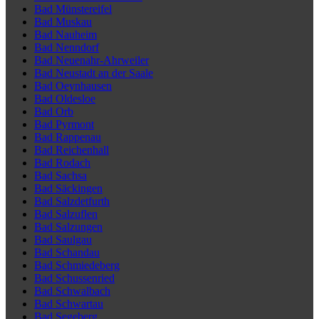
Bad Münstereifel
Bad Muskau
Bad Nauheim
Bad Nenndorf
Bad Neuenahr-Ahrweiler
Bad Neustadt an der Saale
Bad Oeynhausen
Bad Oldesloe
Bad Orb
Bad Pyrmont
Bad Rappenau
Bad Reichenhall
Bad Rodach
Bad Sachsa
Bad Säckingen
Bad Salzdetfurth
Bad Salzuflen
Bad Salzungen
Bad Saulgau
Bad Schandau
Bad Schmiedeberg
Bad Schussenried
Bad Schwalbach
Bad Schwartau
Bad Segeberg