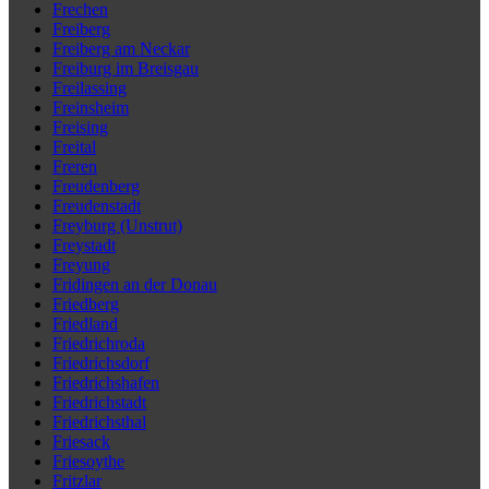
Frechen
Freiberg
Freiberg am Neckar
Freiburg im Breisgau
Freilassing
Freinsheim
Freising
Freital
Freren
Freudenberg
Freudenstadt
Freyburg (Unstrut)
Freystadt
Freyung
Fridingen an der Donau
Friedberg
Friedland
Friedrichroda
Friedrichsdorf
Friedrichshafen
Friedrichstadt
Friedrichsthal
Friesack
Friesoythe
Fritzlar