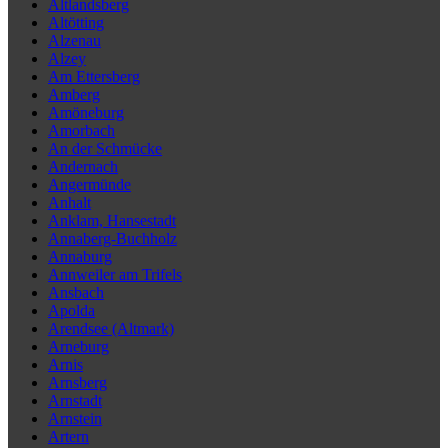
Altlandsberg
Altötting
Alzenau
Alzey
Am Ettersberg
Amberg
Amöneburg
Amorbach
An der Schmücke
Andernach
Angermünde
Anhalt
Anklam, Hansestadt
Annaberg-Buchholz
Annaburg
Annweiler am Trifels
Ansbach
Apolda
Arendsee (Altmark)
Arneburg
Arnis
Arnsberg
Arnstadt
Arnstein
Artern