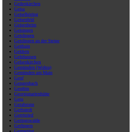
Geilenkirchen
Geisa
Geiselhöring
Geisenfeld
Geisenheim
Geisingen
Geislingen
Geislingen an der Steige
Geithain
Geldern
Gelnhausen
Gelsenkirchen
Gemünden (Wohra)
Gemünden am Main
Genf
Gengenbach
Genthin
Georgsmarienhütte
Gera
Gerabronn
Gerbstedt
Geretsried
Geringswalde
Gerlingen
Germering