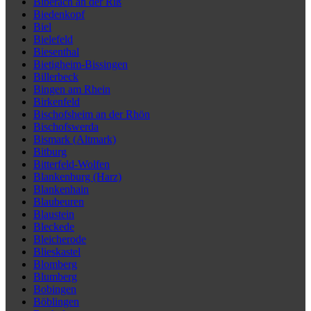
Biberach an der Riß
Biedenkopf
Biel
Bielefeld
Biesenthal
Bietigheim-Bissingen
Billerbeck
Bingen am Rhein
Birkenfeld
Bischofsheim an der Rhön
Bischofswerda
Bismark (Altmark)
Bitburg
Bitterfeld-Wolfen
Blankenburg (Harz)
Blankenhain
Blaubeuren
Blaustein
Bleckede
Bleicherode
Blieskastel
Blomberg
Blumberg
Bobingen
Böblingen