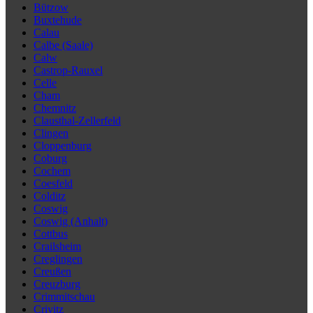
Bützow
Buxtehude
Calau
Calbe (Saale)
Calw
Castrop-Rauxel
Celle
Cham
Chemnitz
Clausthal-Zellerfeld
Clingen
Cloppenburg
Coburg
Cochem
Coesfeld
Colditz
Coswig
Coswig (Anhalt)
Cottbus
Crailsheim
Creglingen
Creußen
Creuzburg
Crimmitschau
Crivitz