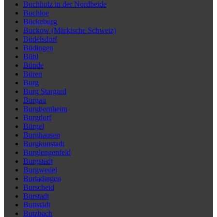
Buchholz in der Nordheide
Buchloe
Bückeburg
Buckow (Märkische Schweiz)
Büdelsdorf
Büdingen
Bühl
Bünde
Büren
Burg
Burg Stargard
Burgau
Burgbernheim
Burgdorf
Bürgel
Burghausen
Burgkunstadt
Burglengenfeld
Burgstädt
Burgwedel
Burladingen
Burscheid
Bürstadt
Buttstädt
Butzbach