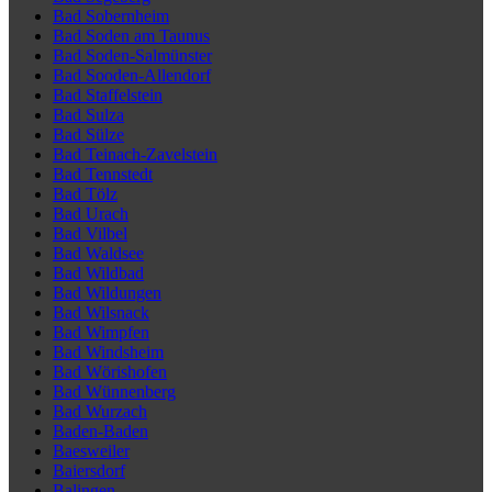
Bad Sobernheim
Bad Soden am Taunus
Bad Soden-Salmünster
Bad Sooden-Allendorf
Bad Staffelstein
Bad Sulza
Bad Sülze
Bad Teinach-Zavelstein
Bad Tennstedt
Bad Tölz
Bad Urach
Bad Vilbel
Bad Waldsee
Bad Wildbad
Bad Wildungen
Bad Wilsnack
Bad Wimpfen
Bad Windsheim
Bad Wörishofen
Bad Wünnenberg
Bad Wurzach
Baden-Baden
Baesweiler
Baiersdorf
Balingen