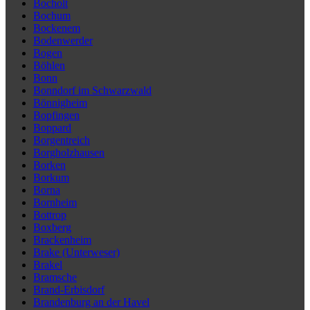
Bocholt
Bochum
Bockenem
Bodenwerder
Bogen
Böhlen
Bonn
Bonndorf im Schwarzwald
Bönnigheim
Bopfingen
Boppard
Borgentreich
Borgholzhausen
Borken
Borkum
Borna
Bornheim
Bottrop
Boxberg
Brackenheim
Brake (Unterweser)
Brakel
Bramsche
Brand-Erbisdorf
Brandenburg an der Havel