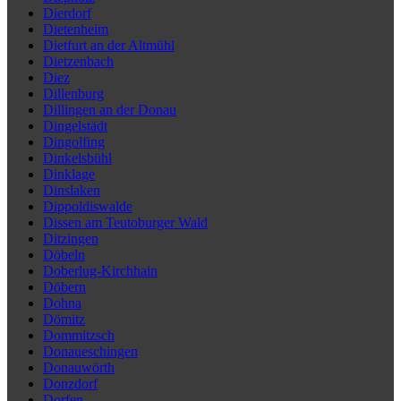
Dierdorf
Dietenheim
Dietfurt an der Altmühl
Dietzenbach
Diez
Dillenburg
Dillingen an der Donau
Dingelstädt
Dingolfing
Dinkelsbühl
Dinklage
Dinslaken
Dippoldiswalde
Dissen am Teutoburger Wald
Ditzingen
Döbeln
Doberlug-Kirchhain
Döbern
Dohna
Dömitz
Dommitzsch
Donaueschingen
Donauwörth
Donzdorf
Dorfen