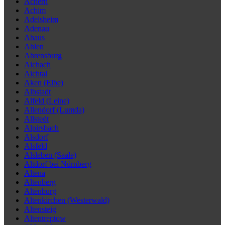
Achern
Achim
Adelsheim
Adenau
Ahaus
Ahlen
Ahrensburg
Aichach
Aichtal
Aken (Elbe)
Albstadt
Alfeld (Leine)
Allendorf (Lumda)
Allstedt
Alpirsbach
Alsdorf
Alsfeld
Alsleben (Saale)
Altdorf bei Nürnberg
Altena
Altenberg
Altenburg
Altenkirchen (Westerwald)
Altensteig
Altentreptow