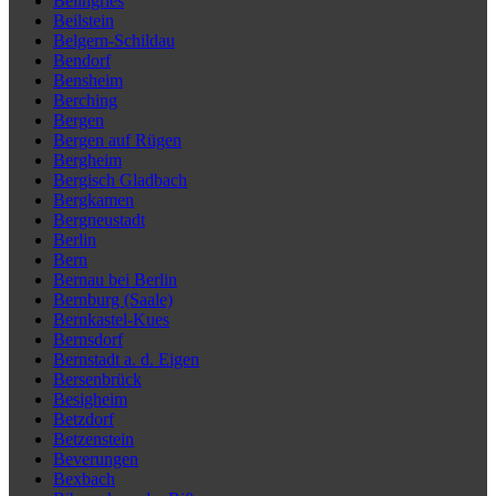
Beilngries
Beilstein
Belgern-Schildau
Bendorf
Bensheim
Berching
Bergen
Bergen auf Rügen
Bergheim
Bergisch Gladbach
Bergkamen
Bergneustadt
Berlin
Bern
Bernau bei Berlin
Bernburg (Saale)
Bernkastel-Kues
Bernsdorf
Bernstadt a. d. Eigen
Bersenbrück
Besigheim
Betzdorf
Betzenstein
Beverungen
Bexbach