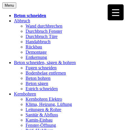
Skip
Menu
to
content
Beton schneiden
Abbruch
Wand durchbrechen
Durchbruch Fenster
Durchbruch Türe
Handabbruch
Rückbau
Demontage
Entkernung
Beton schneiden, sägen & bohren
Fugen schneiden
Bodenbelag entfernen
Beton bohren
Beton sägen
Estrich schneiden
Kernbohren
Kernbohren Elektro
Klima, Heizung, Lüftung
Leitungen & Rohre
Sanitär & Abfluss
Kamin-Einbau
Fenster-Öffnung