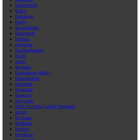
Ballenstedt
Balve
Bamberg
Barby
Bargteheide
Barmstedt
Bärnau
Barntrup
Barsinghausen
Barth
Basel
Bassum
Battenberg (Eder)
Baumholder
Baunach
Baunatal
Bautzen
Bayreuth
BBS Technik GmbH Stuttgart
Bebra
Beckum
Bedburg
Beelitz
Beeskow