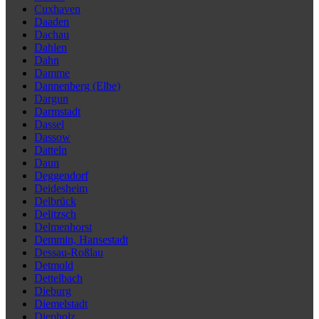
Cuxhaven
Daaden
Dachau
Dahlen
Dahn
Damme
Dannenberg (Elbe)
Dargun
Darmstadt
Dassel
Dassow
Datteln
Daun
Deggendorf
Deidesheim
Delbrück
Delitzsch
Delmenhorst
Demmin, Hansestadt
Dessau-Roßlau
Detmold
Dettelbach
Dieburg
Diemelstadt
Diepholz