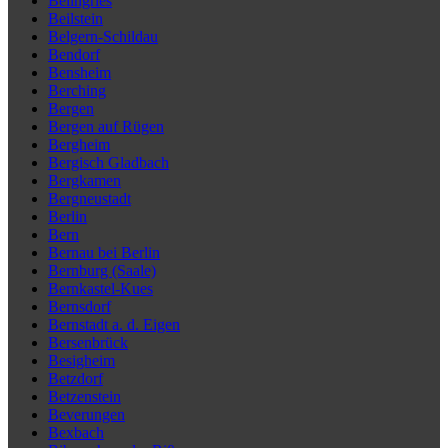
Beilngries
Beilstein
Belgern-Schildau
Bendorf
Bensheim
Berching
Bergen
Bergen auf Rügen
Bergheim
Bergisch Gladbach
Bergkamen
Bergneustadt
Berlin
Bern
Bernau bei Berlin
Bernburg (Saale)
Bernkastel-Kues
Bernsdorf
Bernstadt a. d. Eigen
Bersenbrück
Besigheim
Betzdorf
Betzenstein
Beverungen
Bexbach