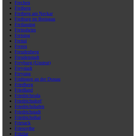
Frechen
Freiberg
Freiberg am Neckar
Freiburg im Breisgau
Freilassing
Freinsheim
Freising
Freital
Freren
Freudenberg
Freudenstadt
Freyburg (Unstrut)
Freystadt
Freyung
Fridingen an der Donau
Friedberg
Friedland
Friedrichroda
Friedrichsdorf
Friedrichshafen
Friedrichstadt
Friedrichsthal
Friesack
Friesoythe
Fritzlar