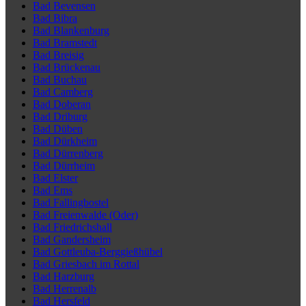
Bad Bevensen
Bad Bibra
Bad Blankenburg
Bad Bramstedt
Bad Breisig
Bad Brückenau
Bad Buchau
Bad Camberg
Bad Doberan
Bad Driburg
Bad Düben
Bad Dürkheim
Bad Dürrenberg
Bad Dürrheim
Bad Elster
Bad Ems
Bad Fallingbostel
Bad Freienwalde (Oder)
Bad Friedrichshall
Bad Gandersheim
Bad Gottleuba-Berggießhübel
Bad Griesbach im Rottal
Bad Harzburg
Bad Herrenalb
Bad Hersfeld