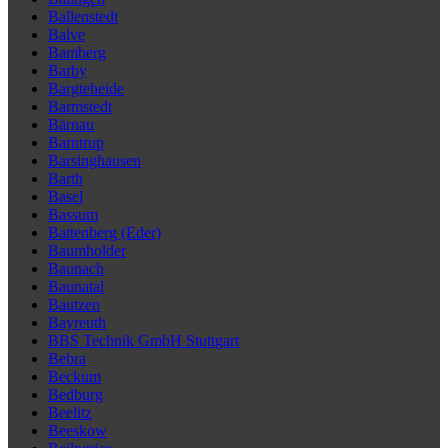
Ballenstedt
Balve
Bamberg
Barby
Bargteheide
Barmstedt
Bärnau
Barntrup
Barsinghausen
Barth
Basel
Bassum
Battenberg (Eder)
Baumholder
Baunach
Baunatal
Bautzen
Bayreuth
BBS Technik GmbH Stuttgart
Bebra
Beckum
Bedburg
Beelitz
Beeskow