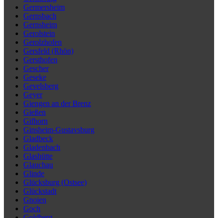
Germersheim
Gernsbach
Gernsheim
Gerolstein
Gerolzhofen
Gersfeld (Rhön)
Gersthofen
Gescher
Geseke
Gevelsberg
Geyer
Giengen an der Brenz
Gießen
Gifhorn
Ginsheim-Gustavsburg
Gladbeck
Gladenbach
Glashütte
Glauchau
Glinde
Glücksburg (Ostsee)
Glückstadt
Gnoien
Goch
Goldberg