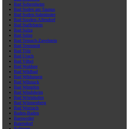
Bad Sobernheim
Bad Soden am Taunus
Bad Soden-Salmünster
Bad Sooden-Allendorf
Bad Staffelstein
Bad Sulza
Bad Sülze
Bad Teinach-Zavelstein
Bad Tennstedt
Bad Tölz
Bad Urach
Bad Vilbel
Bad Waldsee
Bad Wildbad
Bad Wildungen
Bad Wilsnack
Bad Wimpfen
Bad Windsheim
Bad Wörishofen
Bad Wünnenberg
Bad Wurzach
Baden-Baden
Baesweiler
Baiersdorf
Balingen