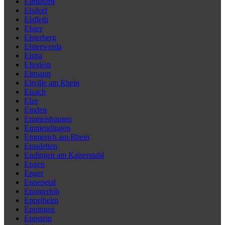
Elmshorn
Elsdorf
Elsfleth
Elster
Elsterberg
Elsterwerda
Elstra
Elterlein
Eltmann
Eltville am Rhein
Elzach
Elze
Emden
Emmelshausen
Emmendingen
Emmerich am Rhein
Emsdetten
Endingen am Kaiserstuhl
Engen
Enger
Ennepetal
Ennigerloh
Eppelheim
Eppingen
Eppstein