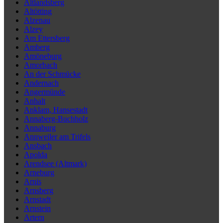
Altlandsberg
Altötting
Alzenau
Alzey
Am Ettersberg
Amberg
Amöneburg
Amorbach
An der Schmücke
Andernach
Angermünde
Anhalt
Anklam, Hansestadt
Annaberg-Buchholz
Annaburg
Annweiler am Trifels
Ansbach
Apolda
Arendsee (Altmark)
Arneburg
Arnis
Arnsberg
Arnstadt
Arnstein
Artern