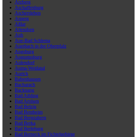
Arzberg
Aschaffenburg
Aschersleben
Asperg
Aßlar
Attendorn
Aub
Aue-Bad Schlema
Auerbach in der Oberpfalz
Augsburg
Augustusburg
Aulendorf
Auma-Weidatal
Aurich
Babenhausen
Bacharach
Backnang
Bad Aibling
Bad Arolsen
Bad Belzig
Bad Bentheim
Bad Bergzabern
Bad Berka
Bad Berleburg
Bad Berneck im Fichtelgebirge