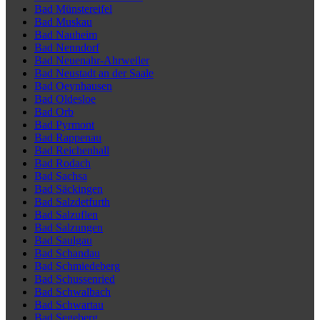
Bad Münstereifel
Bad Muskau
Bad Nauheim
Bad Nenndorf
Bad Neuenahr-Ahrweiler
Bad Neustadt an der Saale
Bad Oeynhausen
Bad Oldesloe
Bad Orb
Bad Pyrmont
Bad Rappenau
Bad Reichenhall
Bad Rodach
Bad Sachsa
Bad Säckingen
Bad Salzdetfurth
Bad Salzuflen
Bad Salzungen
Bad Saulgau
Bad Schandau
Bad Schmiedeberg
Bad Schussenried
Bad Schwalbach
Bad Schwartau
Bad Segeberg