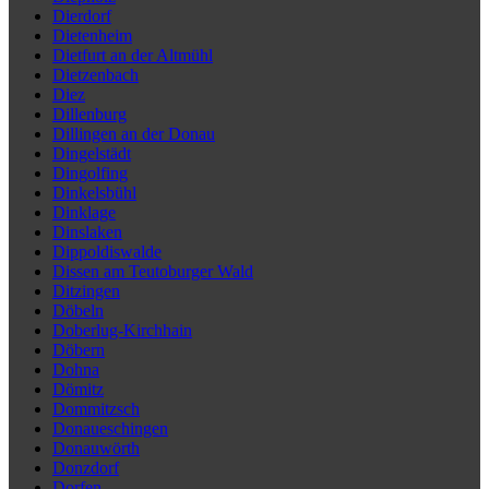
Dierdorf
Dietenheim
Dietfurt an der Altmühl
Dietzenbach
Diez
Dillenburg
Dillingen an der Donau
Dingelstädt
Dingolfing
Dinkelsbühl
Dinklage
Dinslaken
Dippoldiswalde
Dissen am Teutoburger Wald
Ditzingen
Döbeln
Doberlug-Kirchhain
Döbern
Dohna
Dömitz
Dommitzsch
Donaueschingen
Donauwörth
Donzdorf
Dorfen