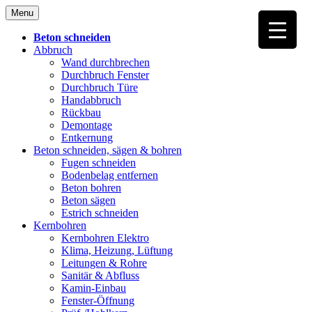
Skip
Menu
to
content
Beton schneiden
Abbruch
Wand durchbrechen
Durchbruch Fenster
Durchbruch Türe
Handabbruch
Rückbau
Demontage
Entkernung
Beton schneiden, sägen & bohren
Fugen schneiden
Bodenbelag entfernen
Beton bohren
Beton sägen
Estrich schneiden
Kernbohren
Kernbohren Elektro
Klima, Heizung, Lüftung
Leitungen & Rohre
Sanitär & Abfluss
Kamin-Einbau
Fenster-Öffnung