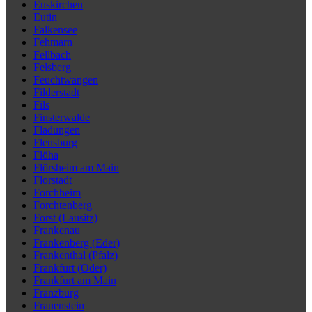
Euskirchen
Eutin
Falkensee
Fehmarn
Fellbach
Felsberg
Feuchtwangen
Filderstadt
Fils
Finsterwalde
Fladungen
Flensburg
Flöha
Flörsheim am Main
Florstadt
Forchheim
Forchtenberg
Forst (Lausitz)
Frankenau
Frankenberg (Eder)
Frankenthal (Pfalz)
Frankfurt (Oder)
Frankfurt am Main
Franzburg
Frauenstein