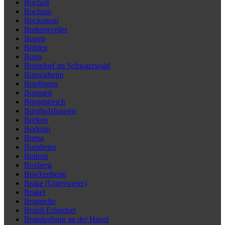
Bocholt
Bochum
Bockenem
Bodenwerder
Bogen
Böhlen
Bonn
Bonndorf im Schwarzwald
Bönnigheim
Bopfingen
Boppard
Borgentreich
Borgholzhausen
Borken
Borkum
Borna
Bornheim
Bottrop
Boxberg
Brackenheim
Brake (Unterweser)
Brakel
Bramsche
Brand-Erbisdorf
Brandenburg an der Havel