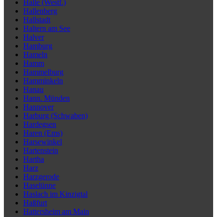
Halle (Westf.)
Hallenberg
Hallstadt
Haltern am See
Halver
Hamburg
Hameln
Hamm
Hammelburg
Hamminkeln
Hanau
Hann. Münden
Hannover
Harburg (Schwaben)
Hardegsen
Haren (Ems)
Harsewinkel
Hartenstein
Hartha
Harz
Harzgerode
Haselünne
Haslach im Kinzigtal
Haßfurt
Hattersheim am Main