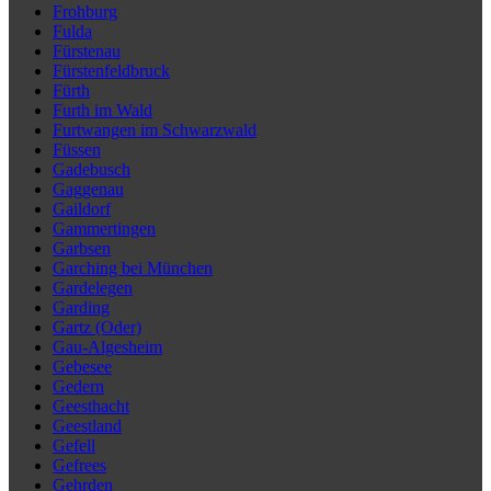
Frohburg
Fulda
Fürstenau
Fürstenfeldbruck
Fürth
Furth im Wald
Furtwangen im Schwarzwald
Füssen
Gadebusch
Gaggenau
Gaildorf
Gammertingen
Garbsen
Garching bei München
Gardelegen
Garding
Gartz (Oder)
Gau-Algesheim
Gebesee
Gedern
Geesthacht
Geestland
Gefell
Gefrees
Gehrden