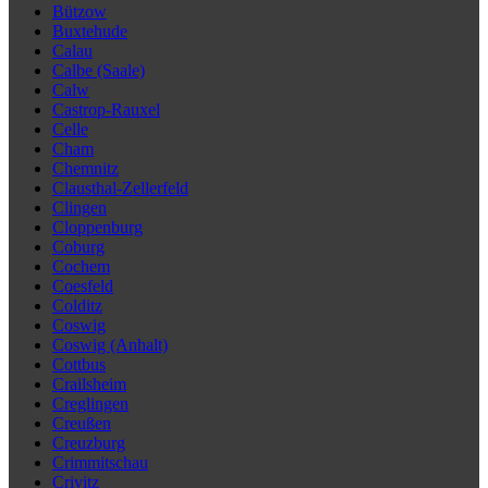
Bützow
Buxtehude
Calau
Calbe (Saale)
Calw
Castrop-Rauxel
Celle
Cham
Chemnitz
Clausthal-Zellerfeld
Clingen
Cloppenburg
Coburg
Cochem
Coesfeld
Colditz
Coswig
Coswig (Anhalt)
Cottbus
Crailsheim
Creglingen
Creußen
Creuzburg
Crimmitschau
Crivitz