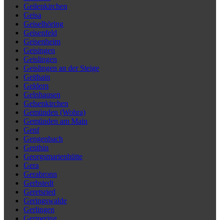
Geilenkirchen
Geisa
Geiselhöring
Geisenfeld
Geisenheim
Geisingen
Geislingen
Geislingen an der Steige
Geithain
Geldern
Gelnhausen
Gelsenkirchen
Gemünden (Wohra)
Gemünden am Main
Genf
Gengenbach
Genthin
Georgsmarienhütte
Gera
Gerabronn
Gerbstedt
Geretsried
Geringswalde
Gerlingen
Germering