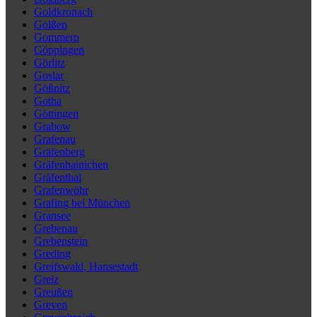
Goldkronach
Golßen
Gommern
Göppingen
Görlitz
Goslar
Gößnitz
Gotha
Göttingen
Grabow
Grafenau
Gräfenberg
Gräfenhainichen
Gräfenthal
Grafenwöhr
Grafing bei München
Gransee
Grebenau
Grebenstein
Greding
Greifswald, Hansestadt
Greiz
Greußen
Greven