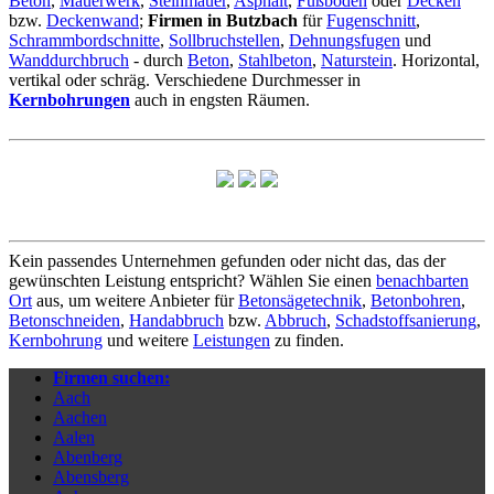
Beton
,
Mauerwerk
,
Steinmauer
,
Asphalt
,
Fußboden
oder
Decken
bzw.
Deckenwand
;
Firmen in Butzbach
für
Fugenschnitt
,
Schrammbordschnitte
,
Sollbruchstellen
,
Dehnungsfugen
und
Wanddurchbruch
- durch
Beton
,
Stahlbeton
,
Naturstein
. Horizontal,
vertikal oder schräg. Verschiedene Durchmesser in
Kernbohrungen
auch in engsten Räumen.
Kein passendes Unternehmen gefunden oder nicht das, das der
gewünschten Leistung entspricht? Wählen Sie einen
benachbarten
Ort
aus, um weitere Anbieter für
Betonsägetechnik
,
Betonbohren
,
Betonschneiden
,
Handabbruch
bzw.
Abbruch
,
Schadstoffsanierung
,
Kernbohrung
und weitere
Leistungen
zu finden.
Firmen suchen:
Aach
Aachen
Aalen
Abenberg
Abensberg