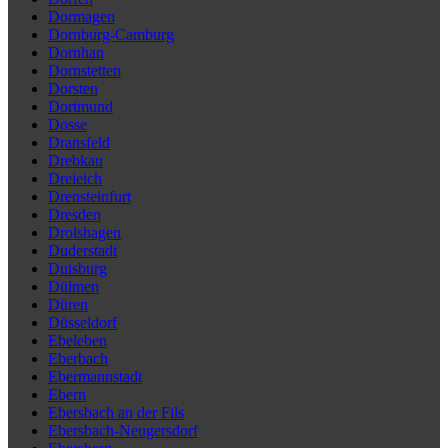
Dormagen
Dornburg-Camburg
Dornhan
Dornstetten
Dorsten
Dortmund
Dosse
Dransfeld
Drebkau
Dreieich
Drensteinfurt
Dresden
Drolshagen
Duderstadt
Duisburg
Dülmen
Düren
Düsseldorf
Ebeleben
Eberbach
Ebermannstadt
Ebern
Ebersbach an der Fils
Ebersbach-Neugersdorf