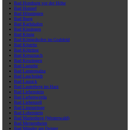
Bad Homburg vor der Höhe
Bad Honnef
Bad Hönningen
Bad Iburg
Bad Karlshafen
Bad Kissingen
Bad König
Bad Königshofen im Grabfeld
Bad Köstritz
Bad Kötzting
Bad Kreuznach
Bad Krozingen
Bad Laasphe
Bad Langensalza
Bad Lauchstädt
Bad Lausick
Bad Lauterberg im Harz
Bad Liebenstein
Bad Liebenwerda
Bad Liebenzell
Bad Lippspringe
Bad Lobenstein
Bad Marienberg (Westerwald)
Bad Mergentheim
Bad Münder am Deister