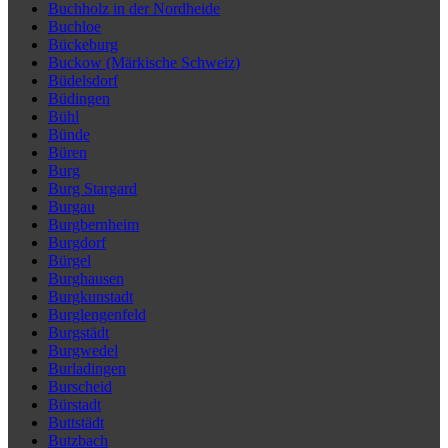
Buchholz in der Nordheide
Buchloe
Bückeburg
Buckow (Märkische Schweiz)
Büdelsdorf
Büdingen
Bühl
Bünde
Büren
Burg
Burg Stargard
Burgau
Burgbernheim
Burgdorf
Bürgel
Burghausen
Burgkunstadt
Burglengenfeld
Burgstädt
Burgwedel
Burladingen
Burscheid
Bürstadt
Buttstädt
Butzbach