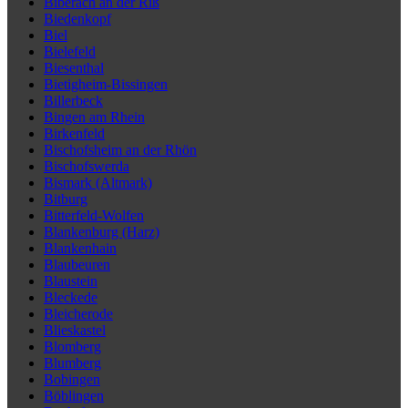
Biberach an der Riß
Biedenkopf
Biel
Bielefeld
Biesenthal
Bietigheim-Bissingen
Billerbeck
Bingen am Rhein
Birkenfeld
Bischofsheim an der Rhön
Bischofswerda
Bismark (Altmark)
Bitburg
Bitterfeld-Wolfen
Blankenburg (Harz)
Blankenhain
Blaubeuren
Blaustein
Bleckede
Bleicherode
Blieskastel
Blomberg
Blumberg
Bobingen
Böblingen