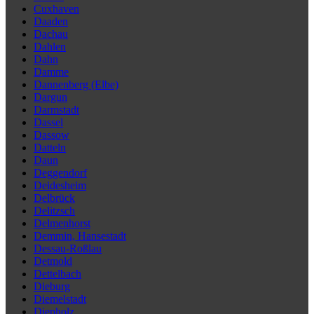
Cuxhaven
Daaden
Dachau
Dahlen
Dahn
Damme
Dannenberg (Elbe)
Dargun
Darmstadt
Dassel
Dassow
Datteln
Daun
Deggendorf
Deidesheim
Delbrück
Delitzsch
Delmenhorst
Demmin, Hansestadt
Dessau-Roßlau
Detmold
Dettelbach
Dieburg
Diemelstadt
Diepholz