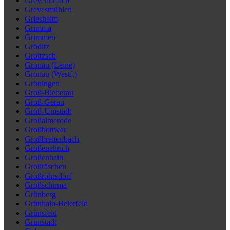
Grevenbroich
Grevesmühlen
Griesheim
Grimma
Grimmen
Gröditz
Groitzsch
Gronau (Leine)
Gronau (Westf.)
Gröningen
Groß-Bieberau
Groß-Gerau
Groß-Umstadt
Großalmerode
Großbottwar
Großbreitenbach
Großenehrich
Großenhain
Großräschen
Großröhrsdorf
Großschirma
Grünberg
Grünhain-Beierfeld
Grünsfeld
Grünstadt