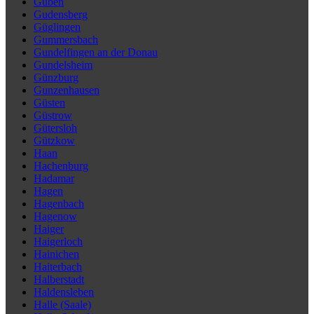
Guben
Gudensberg
Güglingen
Gummersbach
Gundelfingen an der Donau
Gundelsheim
Günzburg
Gunzenhausen
Güsten
Güstrow
Gütersloh
Gützkow
Haan
Hachenburg
Hadamar
Hagen
Hagenbach
Hagenow
Haiger
Haigerloch
Hainichen
Haiterbach
Halberstadt
Haldensleben
Halle (Saale)