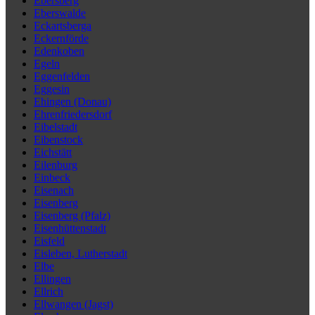
Ebersberg
Eberswalde
Eckartsberga
Eckernförde
Edenkoben
Egeln
Eggenfelden
Eggesin
Ehingen (Donau)
Ehrenfriedersdorf
Eibelstadt
Eibenstock
Eichstätt
Eilenburg
Einbeck
Eisenach
Eisenberg
Eisenberg (Pfalz)
Eisenhüttenstadt
Eisfeld
Eisleben, Lutherstadt
Elbe
Ellingen
Ellrich
Ellwangen (Jagst)