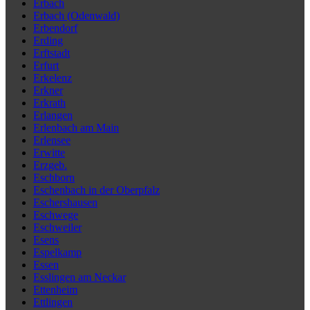
Erbach
Erbach (Odenwald)
Erbendorf
Erding
Erftstadt
Erfurt
Erkelenz
Erkner
Erkrath
Erlangen
Erlenbach am Main
Erlensee
Erwitte
Erzgeb.
Eschborn
Eschenbach in der Oberpfalz
Eschershausen
Eschwege
Eschweiler
Esens
Espelkamp
Essen
Esslingen am Neckar
Ettenheim
Ettlingen