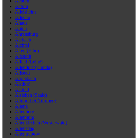
Achern
Achim
Adelsheim
Adenau
Ahaus
Ahlen
Ahrensburg
Aichach
Aichtal
Aken (Elbe)
Albstadt
Alfeld (Leine)
Allendorf (Lumda)
Allstedt
Alpirsbach
Alsdorf
Alsfeld
Alsleben (Saale)
Altdorf bei Nürnberg
Altena
Altenberg
Altenburg
Altenkirchen (Westerwald)
Altensteig
Altentreptow