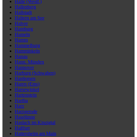
Halle (Westf.)
Hallenberg
Hallstadt
Haltern am See
Halver
Hamburg
Hameln
Hamm
Hammelburg
Hamminkeln
Hanau
Hann. Münden
Hannover
Harburg (Schwaben)
Hardegsen
Haren (Ems)
Harsewinkel
Hartenstein
Hartha
Harz
Harzgerode
Haselünne
Haslach im Kinzigtal
Haßfurt
Hattersheim am Main