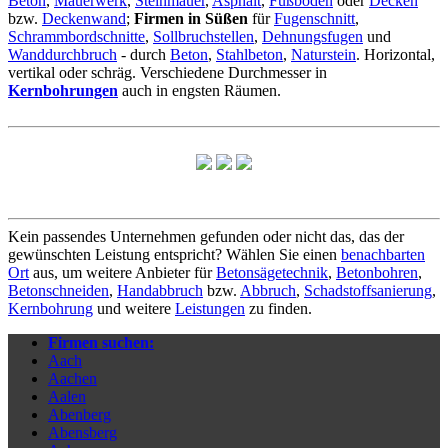
Beton
,
Mauerwerk
,
Steinmauer
,
Asphalt
,
Fußboden
oder
Decken
bzw.
Deckenwand
;
Firmen in Süßen
für
Fugenschnitt
,
Schrammbordschnitte
,
Sollbruchstellen
,
Dehnungsfugen
und
Wanddurchbruch
- durch
Beton
,
Stahlbeton
,
Naturstein
. Horizontal,
vertikal oder schräg. Verschiedene Durchmesser in
Kernbohrungen
auch in engsten Räumen.
Kein passendes Unternehmen gefunden oder nicht das, das der
gewünschten Leistung entspricht? Wählen Sie einen
benachbarten
Ort
aus, um weitere Anbieter für
Betonsägetechnik
,
Betonbohren
,
Betonschneiden
,
Handabbruch
bzw.
Abbruch
,
Schadstoffsanierung
,
Kernbohrung
und weitere
Leistungen
zu finden.
Firmen suchen:
Aach
Aachen
Aalen
Abenberg
Abensberg