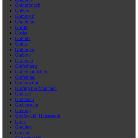
Goldkronach
Golßen
Gommern
Göppingen
Görlitz
Goslar
Gößnitz
Gotha
Göttingen
Grabow
Grafenau
Gräfenberg
Gräfenhainichen
Gräfenthal
Grafenwöhr
Grafing bei München
Gransee
Grebenau
Grebenstein
Greding
Greifswald, Hansestadt
Greiz
Greußen
Greven