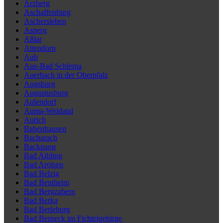
Arzberg
Aschaffenburg
Aschersleben
Asperg
Aßlar
Attendorn
Aub
Aue-Bad Schlema
Auerbach in der Oberpfalz
Augsburg
Augustusburg
Aulendorf
Auma-Weidatal
Aurich
Babenhausen
Bacharach
Backnang
Bad Aibling
Bad Arolsen
Bad Belzig
Bad Bentheim
Bad Bergzabern
Bad Berka
Bad Berleburg
Bad Berneck im Fichtelgebirge