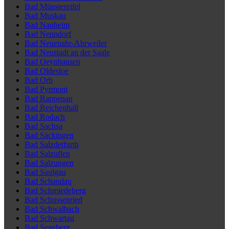
Bad Münstereifel
Bad Muskau
Bad Nauheim
Bad Nenndorf
Bad Neuenahr-Ahrweiler
Bad Neustadt an der Saale
Bad Oeynhausen
Bad Oldesloe
Bad Orb
Bad Pyrmont
Bad Rappenau
Bad Reichenhall
Bad Rodach
Bad Sachsa
Bad Säckingen
Bad Salzdetfurth
Bad Salzuflen
Bad Salzungen
Bad Saulgau
Bad Schandau
Bad Schmiedeberg
Bad Schussenried
Bad Schwalbach
Bad Schwartau
Bad Segeberg