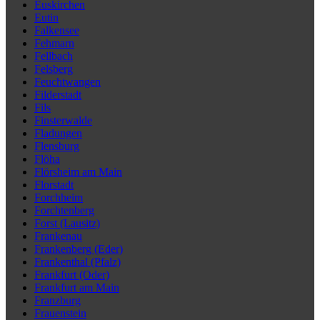
Euskirchen
Eutin
Falkensee
Fehmarn
Fellbach
Felsberg
Feuchtwangen
Filderstadt
Fils
Finsterwalde
Fladungen
Flensburg
Flöha
Flörsheim am Main
Florstadt
Forchheim
Forchtenberg
Forst (Lausitz)
Frankenau
Frankenberg (Eder)
Frankenthal (Pfalz)
Frankfurt (Oder)
Frankfurt am Main
Franzburg
Frauenstein