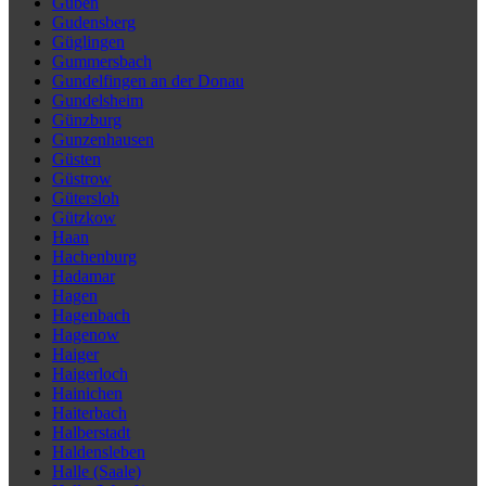
Guben
Gudensberg
Güglingen
Gummersbach
Gundelfingen an der Donau
Gundelsheim
Günzburg
Gunzenhausen
Güsten
Güstrow
Gütersloh
Gützkow
Haan
Hachenburg
Hadamar
Hagen
Hagenbach
Hagenow
Haiger
Haigerloch
Hainichen
Haiterbach
Halberstadt
Haldensleben
Halle (Saale)