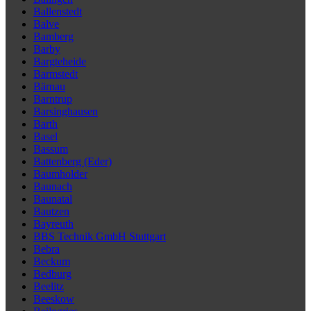
Ballenstedt
Balve
Bamberg
Barby
Bargteheide
Barmstedt
Bärnau
Barntrup
Barsinghausen
Barth
Basel
Bassum
Battenberg (Eder)
Baumholder
Baunach
Baunatal
Bautzen
Bayreuth
BBS Technik GmbH Stuttgart
Bebra
Beckum
Bedburg
Beelitz
Beeskow