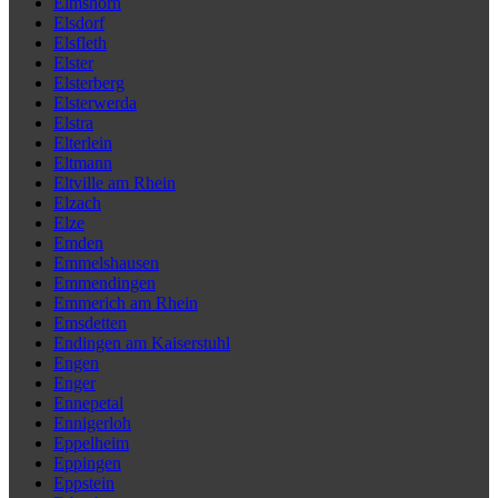
Elmshorn
Elsdorf
Elsfleth
Elster
Elsterberg
Elsterwerda
Elstra
Elterlein
Eltmann
Eltville am Rhein
Elzach
Elze
Emden
Emmelshausen
Emmendingen
Emmerich am Rhein
Emsdetten
Endingen am Kaiserstuhl
Engen
Enger
Ennepetal
Ennigerloh
Eppelheim
Eppingen
Eppstein