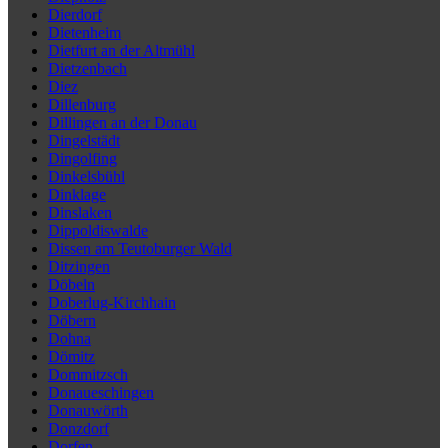
Dierdorf
Dietenheim
Dietfurt an der Altmühl
Dietzenbach
Diez
Dillenburg
Dillingen an der Donau
Dingelstädt
Dingolfing
Dinkelsbühl
Dinklage
Dinslaken
Dippoldiswalde
Dissen am Teutoburger Wald
Ditzingen
Döbeln
Doberlug-Kirchhain
Döbern
Dohna
Dömitz
Dommitzsch
Donaueschingen
Donauwörth
Donzdorf
Dorfen