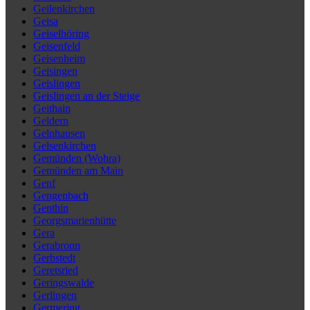
Geilenkirchen
Geisa
Geiselhöring
Geisenfeld
Geisenheim
Geisingen
Geislingen
Geislingen an der Steige
Geithain
Geldern
Gelnhausen
Gelsenkirchen
Gemünden (Wohra)
Gemünden am Main
Genf
Gengenbach
Genthin
Georgsmarienhütte
Gera
Gerabronn
Gerbstedt
Geretsried
Geringswalde
Gerlingen
Germering