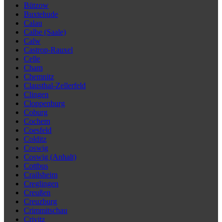
Bützow
Buxtehude
Calau
Calbe (Saale)
Calw
Castrop-Rauxel
Celle
Cham
Chemnitz
Clausthal-Zellerfeld
Clingen
Cloppenburg
Coburg
Cochem
Coesfeld
Colditz
Coswig
Coswig (Anhalt)
Cottbus
Crailsheim
Creglingen
Creußen
Creuzburg
Crimmitschau
Crivitz