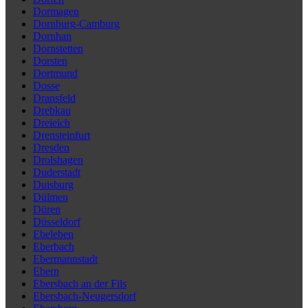
Dormagen
Dornburg-Camburg
Dornhan
Dornstetten
Dorsten
Dortmund
Dosse
Dransfeld
Drebkau
Dreieich
Drensteinfurt
Dresden
Drolshagen
Duderstadt
Duisburg
Dülmen
Düren
Düsseldorf
Ebeleben
Eberbach
Ebermannstadt
Ebern
Ebersbach an der Fils
Ebersbach-Neugersdorf