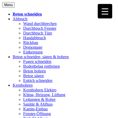
Skip
Menu
to
content
Beton schneiden
Abbruch
Wand durchbrechen
Durchbruch Fenster
Durchbruch Türe
Handabbruch
Rückbau
Demontage
Entkernung
Beton schneiden, sägen & bohren
Fugen schneiden
Bodenbelag entfernen
Beton bohren
Beton sägen
Estrich schneiden
Kernbohren
Kernbohren Elektro
Klima, Heizung, Lüftung
Leitungen & Rohre
Sanitär & Abfluss
Kamin-Einbau
Fenster-Öffnung