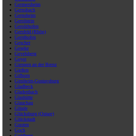
Germersheim
Gernsbach
Gernsheim
Gerolstein
Gerolzhofen
Gersfeld (Rhön)
Gersthofen
Gescher
Geseke
Gevelsberg
Geyer
Giengen an der Brenz
Gießen
Gifhorn
Ginsheim-Gustavsburg
Gladbeck
Gladenbach
Glashütte
Glauchau
Glinde
Glücksburg (Ostsee)
Glückstadt
Gnoien
Goch
Goldberg