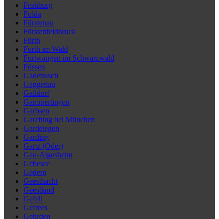
Frohburg
Fulda
Fürstenau
Fürstenfeldbruck
Fürth
Furth im Wald
Furtwangen im Schwarzwald
Füssen
Gadebusch
Gaggenau
Gaildorf
Gammertingen
Garbsen
Garching bei München
Gardelegen
Garding
Gartz (Oder)
Gau-Algesheim
Gebesee
Gedern
Geesthacht
Geestland
Gefell
Gefrees
Gehrden