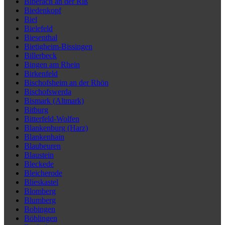
Biberach an der Riß
Biedenkopf
Biel
Bielefeld
Biesenthal
Bietigheim-Bissingen
Billerbeck
Bingen am Rhein
Birkenfeld
Bischofsheim an der Rhön
Bischofswerda
Bismark (Altmark)
Bitburg
Bitterfeld-Wolfen
Blankenburg (Harz)
Blankenhain
Blaubeuren
Blaustein
Bleckede
Bleicherode
Blieskastel
Blomberg
Blumberg
Bobingen
Böblingen