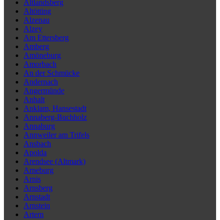
Altlandsberg
Altötting
Alzenau
Alzey
Am Ettersberg
Amberg
Amöneburg
Amorbach
An der Schmücke
Andernach
Angermünde
Anhalt
Anklam, Hansestadt
Annaberg-Buchholz
Annaburg
Annweiler am Trifels
Ansbach
Apolda
Arendsee (Altmark)
Arneburg
Arnis
Arnsberg
Arnstadt
Arnstein
Artern