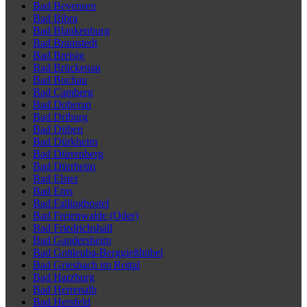
Bad Bevensen
Bad Bibra
Bad Blankenburg
Bad Bramstedt
Bad Breisig
Bad Brückenau
Bad Buchau
Bad Camberg
Bad Doberan
Bad Driburg
Bad Düben
Bad Dürkheim
Bad Dürrenberg
Bad Dürrheim
Bad Elster
Bad Ems
Bad Fallingbostel
Bad Freienwalde (Oder)
Bad Friedrichshall
Bad Gandersheim
Bad Gottleuba-Berggießhübel
Bad Griesbach im Rottal
Bad Harzburg
Bad Herrenalb
Bad Hersfeld