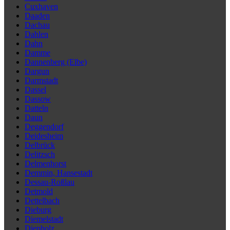
Cuxhaven
Daaden
Dachau
Dahlen
Dahn
Damme
Dannenberg (Elbe)
Dargun
Darmstadt
Dassel
Dassow
Datteln
Daun
Deggendorf
Deidesheim
Delbrück
Delitzsch
Delmenhorst
Demmin, Hansestadt
Dessau-Roßlau
Detmold
Dettelbach
Dieburg
Diemelstadt
Diepholz