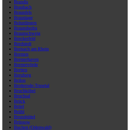
Brandis
Braubach
Braunfels
Braunlage
Bräunlingen
Braunsbedra
Braunschweig
Breckerfeld
Bredstedt
Breisach am Rhein
Bremen
Bremerhaven
Bremervörde
Bretten
Breuberg
Brilon
Brotterode-Trusetal
Bruchköbel
Bruchsal
Brück
Brüel
Brühl
Brunsbüttel
Brüssow
Buchen (Odenwald)