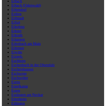
Erbach
Erbach (Odenwald)
Erbendorf
Erding
Erftstadt
Erfurt
Erkelenz
Erkner
Erkrath
Erlangen
Erlenbach am Main
Erlensee
Erwitte
Erzgeb.
Eschborn
Eschenbach in der Oberpfalz
Eschershausen
Eschwege
Eschweiler
Esens
Espelkamp
Essen
Esslingen am Neckar
Ettenheim
Ettlingen