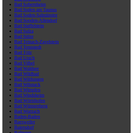
Bad Sobernheim
Bad Soden am Taunus
Bad Soden-Salmünster
Bad Sooden-Allendorf
Bad Staffelstein
Bad Sulza
Bad Sülze
Bad Teinach-Zavelstein
Bad Tennstedt
Bad Tölz
Bad Urach
Bad Vilbel
Bad Waldsee
Bad Wildbad
Bad Wildungen
Bad Wilsnack
Bad Wimpfen
Bad Windsheim
Bad Wörishofen
Bad Wünnenberg
Bad Wurzach
Baden-Baden
Baesweiler
Baiersdorf
Balingen