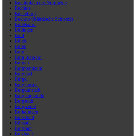
Buchholz in der Nordheide
Buchloe
Bückeburg
Buckow (Märkische Schweiz)
Büdelsdorf
Büdingen
Bühl
Bünde
Büren
Burg
Burg Stargard
Burgau
Burgbernheim
Burgdorf
Bürgel
Burghausen
Burgkunstadt
Burglengenfeld
Burgstädt
Burgwedel
Burladingen
Burscheid
Bürstadt
Buttstädt
Butzbach