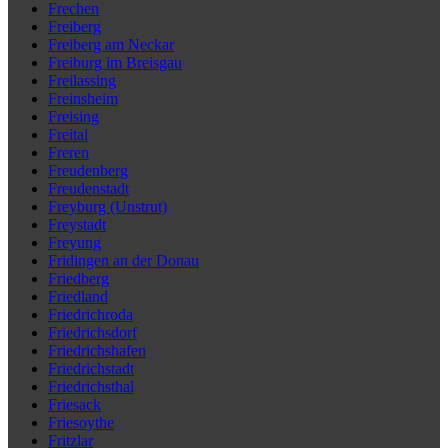
Frechen
Freiberg
Freiberg am Neckar
Freiburg im Breisgau
Freilassing
Freinsheim
Freising
Freital
Freren
Freudenberg
Freudenstadt
Freyburg (Unstrut)
Freystadt
Freyung
Fridingen an der Donau
Friedberg
Friedland
Friedrichroda
Friedrichsdorf
Friedrichshafen
Friedrichstadt
Friedrichsthal
Friesack
Friesoythe
Fritzlar