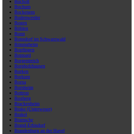
Bocholt
Bochum
Bockenem
Bodenwerder
Bogen
Böhlen
Bonn
Bonndorf im Schwarzwald
Bönnigheim
Bopfingen
Boppard
Borgentreich
Borgholzhausen
Borken
Borkum
Borna
Bornheim
Bottrop
Boxberg
Brackenheim
Brake (Unterweser)
Brakel
Bramsche
Brand-Erbisdorf
Brandenburg an der Havel