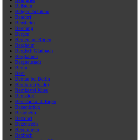
Beilngries
Beilstein
Belgern-Schildau
Bendorf
Bensheim
Berching
Bergen
Bergen auf Rügen
Bergheim
Bergisch Gladbach
Bergkamen
Bergneustadt
Berlin
Bern
Bernau bei Berlin
Bernburg (Saale)
Bernkastel-Kues
Bernsdorf
Bernstadt a. d. Eigen
Bersenbrück
Besigheim
Betzdorf
Betzenstein
Beverungen
Bexbach