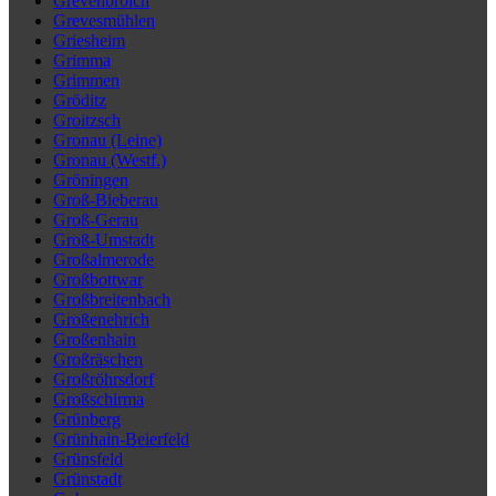
Grevenbroich
Grevesmühlen
Griesheim
Grimma
Grimmen
Gröditz
Groitzsch
Gronau (Leine)
Gronau (Westf.)
Gröningen
Groß-Bieberau
Groß-Gerau
Groß-Umstadt
Großalmerode
Großbottwar
Großbreitenbach
Großenehrich
Großenhain
Großräschen
Großröhrsdorf
Großschirma
Grünberg
Grünhain-Beierfeld
Grünsfeld
Grünstadt