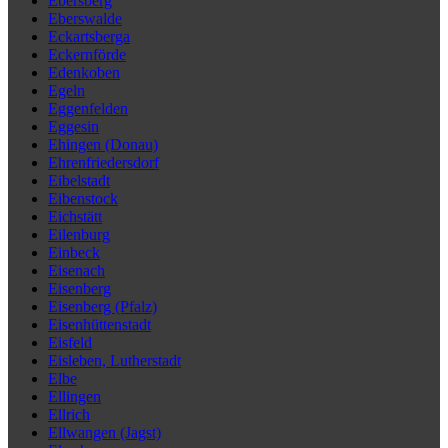
Ebersberg
Eberswalde
Eckartsberga
Eckernförde
Edenkoben
Egeln
Eggenfelden
Eggesin
Ehingen (Donau)
Ehrenfriedersdorf
Eibelstadt
Eibenstock
Eichstätt
Eilenburg
Einbeck
Eisenach
Eisenberg
Eisenberg (Pfalz)
Eisenhüttenstadt
Eisfeld
Eisleben, Lutherstadt
Elbe
Ellingen
Ellrich
Ellwangen (Jagst)