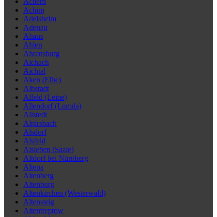
Achern
Achim
Adelsheim
Adenau
Ahaus
Ahlen
Ahrensburg
Aichach
Aichtal
Aken (Elbe)
Albstadt
Alfeld (Leine)
Allendorf (Lumda)
Allstedt
Alpirsbach
Alsdorf
Alsfeld
Alsleben (Saale)
Altdorf bei Nürnberg
Altena
Altenberg
Altenburg
Altenkirchen (Westerwald)
Altensteig
Altentreptow