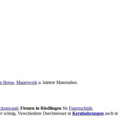
n Beton
,
Mauerwerk
u. härtere Materialien.
ckenwand
;
Firmen in Riedlingen
für
Fugenschnitt
,
oder schräg. Verschiedene Durchmesser in
Kernbohrungen
auch in