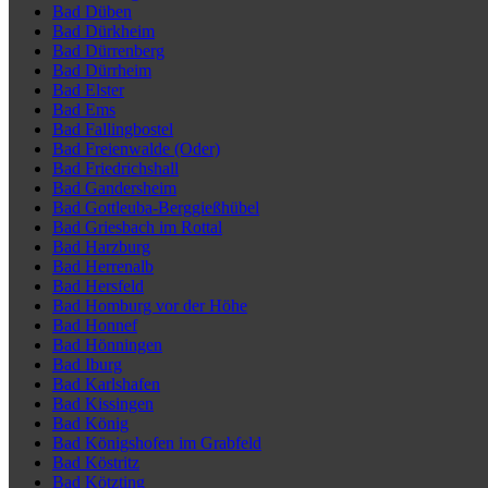
Bad Düben
Bad Dürkheim
Bad Dürrenberg
Bad Dürrheim
Bad Elster
Bad Ems
Bad Fallingbostel
Bad Freienwalde (Oder)
Bad Friedrichshall
Bad Gandersheim
Bad Gottleuba-Berggießhübel
Bad Griesbach im Rottal
Bad Harzburg
Bad Herrenalb
Bad Hersfeld
Bad Homburg vor der Höhe
Bad Honnef
Bad Hönningen
Bad Iburg
Bad Karlshafen
Bad Kissingen
Bad König
Bad Königshofen im Grabfeld
Bad Köstritz
Bad Kötzting