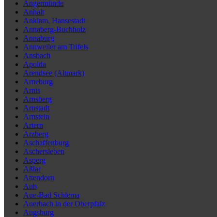
Angermünde
Anhalt
Anklam, Hansestadt
Annaberg-Buchholz
Annaburg
Annweiler am Trifels
Ansbach
Apolda
Arendsee (Altmark)
Arneburg
Arnis
Arnsberg
Arnstadt
Arnstein
Artern
Arzberg
Aschaffenburg
Aschersleben
Asperg
Aßlar
Attendorn
Aub
Aue-Bad Schlema
Auerbach in der Oberpfalz
Augsburg