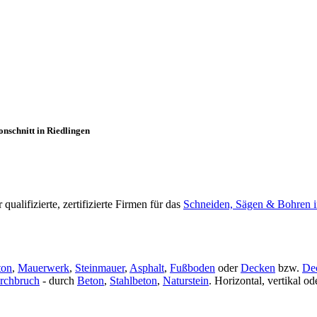
nschnitt in Riedlingen
alifizierte, zertifizierte Firmen für das
Schneiden, Sägen & Bohren i
ton
,
Mauerwerk
,
Steinmauer
,
Asphalt
,
Fußboden
oder
Decken
bzw.
De
rchbruch
- durch
Beton
,
Stahlbeton
,
Naturstein
. Horizontal, vertikal 