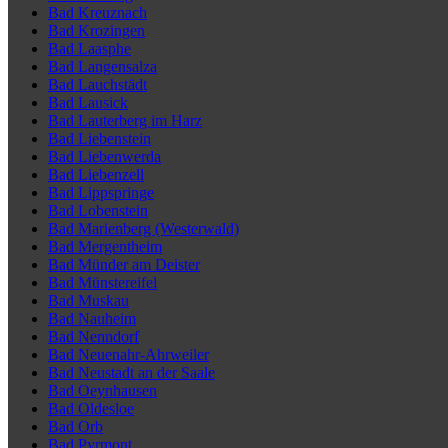
Bad Kreuznach
Bad Krozingen
Bad Laasphe
Bad Langensalza
Bad Lauchstädt
Bad Lausick
Bad Lauterberg im Harz
Bad Liebenstein
Bad Liebenwerda
Bad Liebenzell
Bad Lippspringe
Bad Lobenstein
Bad Marienberg (Westerwald)
Bad Mergentheim
Bad Münder am Deister
Bad Münstereifel
Bad Muskau
Bad Nauheim
Bad Nenndorf
Bad Neuenahr-Ahrweiler
Bad Neustadt an der Saale
Bad Oeynhausen
Bad Oldesloe
Bad Orb
Bad Pyrmont