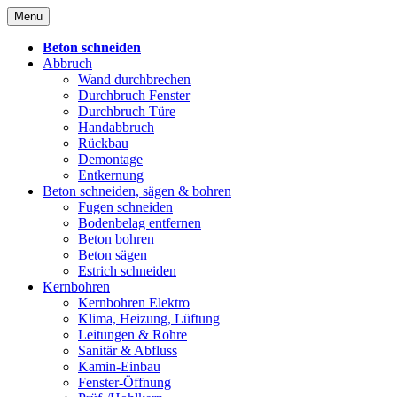
Skip
Menu
to
content
Beton schneiden
Abbruch
Wand durchbrechen
Durchbruch Fenster
Durchbruch Türe
Handabbruch
Rückbau
Demontage
Entkernung
Beton schneiden, sägen & bohren
Fugen schneiden
Bodenbelag entfernen
Beton bohren
Beton sägen
Estrich schneiden
Kernbohren
Kernbohren Elektro
Klima, Heizung, Lüftung
Leitungen & Rohre
Sanitär & Abfluss
Kamin-Einbau
Fenster-Öffnung