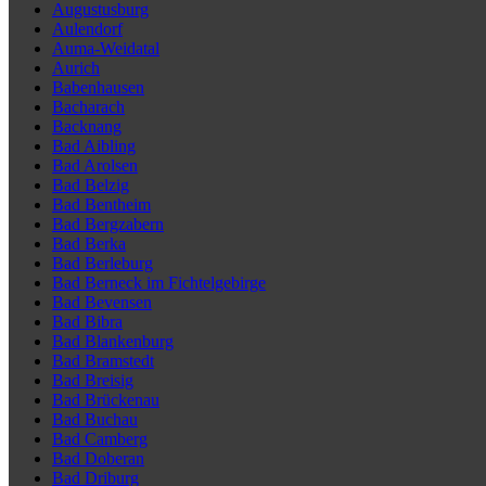
Augustusburg
Aulendorf
Auma-Weidatal
Aurich
Babenhausen
Bacharach
Backnang
Bad Aibling
Bad Arolsen
Bad Belzig
Bad Bentheim
Bad Bergzabern
Bad Berka
Bad Berleburg
Bad Berneck im Fichtelgebirge
Bad Bevensen
Bad Bibra
Bad Blankenburg
Bad Bramstedt
Bad Breisig
Bad Brückenau
Bad Buchau
Bad Camberg
Bad Doberan
Bad Driburg