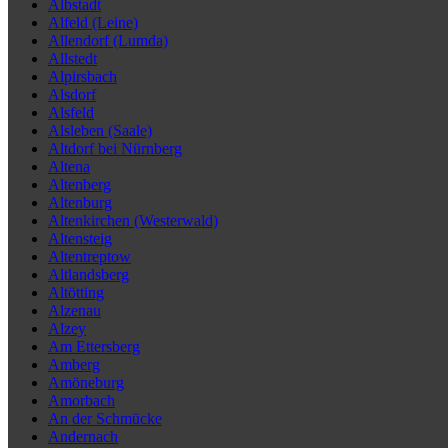
Albstadt
Alfeld (Leine)
Allendorf (Lumda)
Allstedt
Alpirsbach
Alsdorf
Alsfeld
Alsleben (Saale)
Altdorf bei Nürnberg
Altena
Altenberg
Altenburg
Altenkirchen (Westerwald)
Altensteig
Altentreptow
Altlandsberg
Altötting
Alzenau
Alzey
Am Ettersberg
Amberg
Amöneburg
Amorbach
An der Schmücke
Andernach