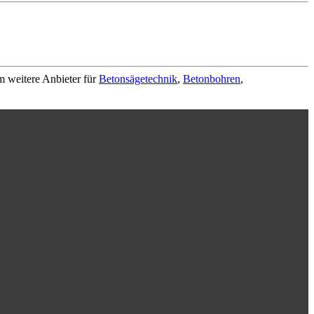
m weitere Anbieter für
Betonsägetechnik
,
Betonbohren
,