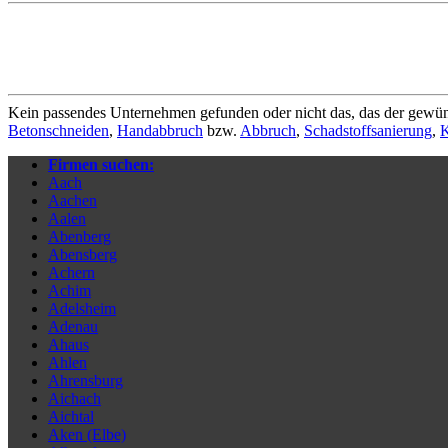
Kein passendes Unternehmen gefunden oder nicht das, das der gewün
Betonschneiden
,
Handabbruch
bzw.
Abbruch
,
Schadstoffsanierung
,
K
Firmen suchen:
Aach
Aachen
Aalen
Abenberg
Abensberg
Achern
Achim
Adelsheim
Adenau
Ahaus
Ahlen
Ahrensburg
Aichach
Aichtal
Aken (Elbe)