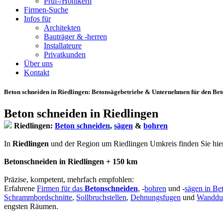
Prüf-/Hohlkern
Firmen-Suche
Infos für
Architekten
Bauträger & -herren
Installateure
Privatkunden
Über uns
Kontakt
Beton schneiden in Riedlingen
: Betonsägebetriebe & Unternehmen für den Beto
Beton schneiden in Riedlingen
Riedlingen:
Beton schneiden
,
sägen
&
bohren
In
Riedlingen
und der Region um Riedlingen Umkreis finden Sie hier qu
Betonschneiden in Riedlingen + 150 km
Präzise, kompetent, mehrfach empfohlen:
Erfahrene
Firmen für das
Betonschneiden
, -
bohren
und -
sägen in Be
Schrammbordschnitte
,
Sollbruchstellen
,
Dehnungsfugen
und
Wanddu
engsten Räumen.