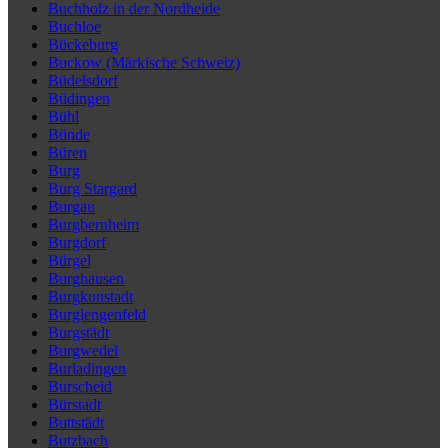
Buchholz in der Nordheide
Buchloe
Bückeburg
Buckow (Märkische Schweiz)
Büdelsdorf
Büdingen
Bühl
Bünde
Büren
Burg
Burg Stargard
Burgau
Burgbernheim
Burgdorf
Bürgel
Burghausen
Burgkunstadt
Burglengenfeld
Burgstädt
Burgwedel
Burladingen
Burscheid
Bürstadt
Buttstädt
Butzbach