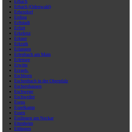
Erbach
Erbach (Odenwald)
Erbendorf
Erding
Erftstadt
Erfurt
Erkelenz
Erkner
Erkrath
Erlangen
Erlenbach am Main
Erlensee
Erwitte
Erzgeb.
Eschborn
Eschenbach in der Oberpfalz
Eschershausen
Eschwege
Eschweiler
Esens
Espelkamp
Essen
Esslingen am Neckar
Ettenheim
Ettlingen