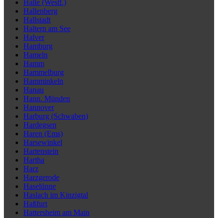
Halle (Westf.)
Hallenberg
Hallstadt
Haltern am See
Halver
Hamburg
Hameln
Hamm
Hammelburg
Hamminkeln
Hanau
Hann. Münden
Hannover
Harburg (Schwaben)
Hardegsen
Haren (Ems)
Harsewinkel
Hartenstein
Hartha
Harz
Harzgerode
Haselünne
Haslach im Kinzigtal
Haßfurt
Hattersheim am Main