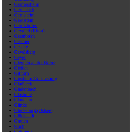
Germersheim
Gernsbach
Gernsheim
Gerolstein
Gerolzhofen
Gersfeld (Rhön)
Gersthofen
Gescher
Geseke
Gevelsberg
Geyer
Giengen an der Brenz
Gießen
Gifhorn
Ginsheim-Gustavsburg
Gladbeck
Gladenbach
Glashütte
Glauchau
Glinde
Glücksburg (Ostsee)
Glückstadt
Gnoien
Goch
Goldberg