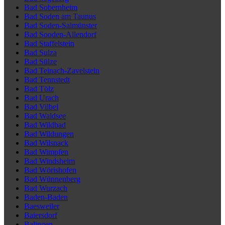
Bad Sobernheim
Bad Soden am Taunus
Bad Soden-Salmünster
Bad Sooden-Allendorf
Bad Staffelstein
Bad Sulza
Bad Sülze
Bad Teinach-Zavelstein
Bad Tennstedt
Bad Tölz
Bad Urach
Bad Vilbel
Bad Waldsee
Bad Wildbad
Bad Wildungen
Bad Wilsnack
Bad Wimpfen
Bad Windsheim
Bad Wörishofen
Bad Wünnenberg
Bad Wurzach
Baden-Baden
Baesweiler
Baiersdorf
Balingen