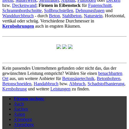
Beton
,
Mauerwerk
,
Steinmauer
,
Asphalt
,
Fußboden
oder
Decken
bzw.
Deckenwand
;
Firmen in Eibenstock
für
Fugenschnitt
,
Schrammbordschnitte
,
Sollbruchstellen
,
Dehnungsfugen
und
Wanddurchbruch
- durch
Beton
,
Stahlbeton
,
Naturstein
. Horizontal,
vertikal oder schräg. Verschiedene Durchmesser in
Kernbohrungen
auch in engsten Räumen.
Kein passendes Unternehmen gefunden oder nicht das, das der
gewünschten Leistung entspricht? Wählen Sie einen
benachbarten
Ort
aus, um weitere Anbieter für
Betonsägetechnik
,
Betonbohren
,
Betonschneiden
,
Handabbruch
bzw.
Abbruch
,
Schadstoffsanierung
,
Kernbohrung
und weitere
Leistungen
zu finden.
Firmen suchen:
Aach
Aachen
Aalen
Abenberg
Abensberg