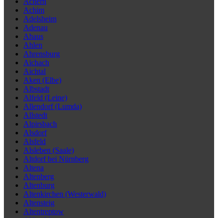
Achern
Achim
Adelsheim
Adenau
Ahaus
Ahlen
Ahrensburg
Aichach
Aichtal
Aken (Elbe)
Albstadt
Alfeld (Leine)
Allendorf (Lumda)
Allstedt
Alpirsbach
Alsdorf
Alsfeld
Alsleben (Saale)
Altdorf bei Nürnberg
Altena
Altenberg
Altenburg
Altenkirchen (Westerwald)
Altensteig
Altentreptow