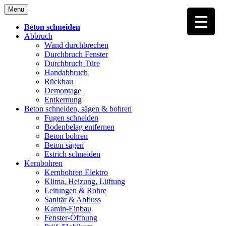
Skip
Menu
to
content
Beton schneiden
Abbruch
Wand durchbrechen
Durchbruch Fenster
Durchbruch Türe
Handabbruch
Rückbau
Demontage
Entkernung
Beton schneiden, sägen & bohren
Fugen schneiden
Bodenbelag entfernen
Beton bohren
Beton sägen
Estrich schneiden
Kernbohren
Kernbohren Elektro
Klima, Heizung, Lüftung
Leitungen & Rohre
Sanitär & Abfluss
Kamin-Einbau
Fenster-Öffnung