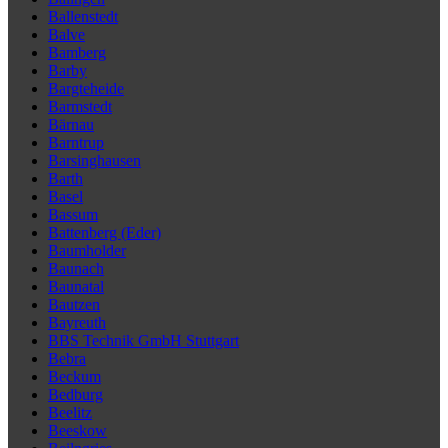
Ballenstedt
Balve
Bamberg
Barby
Bargteheide
Barmstedt
Bärnau
Barntrup
Barsinghausen
Barth
Basel
Bassum
Battenberg (Eder)
Baumholder
Baunach
Baunatal
Bautzen
Bayreuth
BBS Technik GmbH Stuttgart
Bebra
Beckum
Bedburg
Beelitz
Beeskow