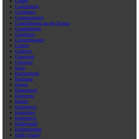
Guben
Gudensberg
Güglingen
Gummersbach
Gundelfingen an der Donau
Gundelsheim
Günzburg
Gunzenhausen
Güsten
Güstrow
Gütersloh
Gützkow
Haan
Hachenburg
Hadamar
Hagen
Hagenbach
Hagenow
Haiger
Haigerloch
Hainichen
Haiterbach
Halberstadt
Haldensleben
Halle (Saale)