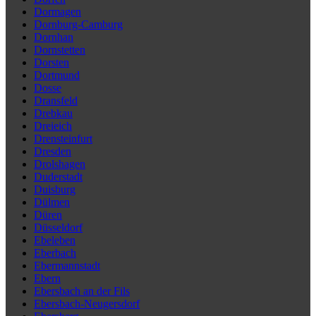
Dormagen
Dornburg-Camburg
Dornhan
Dornstetten
Dorsten
Dortmund
Dosse
Dransfeld
Drebkau
Dreieich
Drensteinfurt
Dresden
Drolshagen
Duderstadt
Duisburg
Dülmen
Düren
Düsseldorf
Ebeleben
Eberbach
Ebermannstadt
Ebern
Ebersbach an der Fils
Ebersbach-Neugersdorf