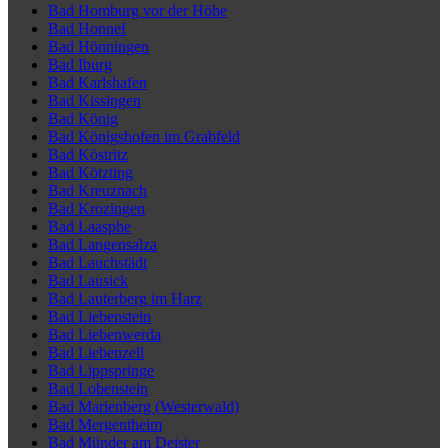
Bad Homburg vor der Höhe
Bad Honnef
Bad Hönningen
Bad Iburg
Bad Karlshafen
Bad Kissingen
Bad König
Bad Königshofen im Grabfeld
Bad Köstritz
Bad Kötzting
Bad Kreuznach
Bad Krozingen
Bad Laasphe
Bad Langensalza
Bad Lauchstädt
Bad Lausick
Bad Lauterberg im Harz
Bad Liebenstein
Bad Liebenwerda
Bad Liebenzell
Bad Lippspringe
Bad Lobenstein
Bad Marienberg (Westerwald)
Bad Mergentheim
Bad Münder am Deister