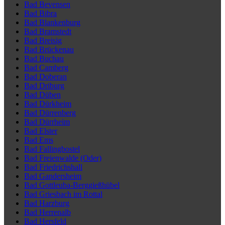
Bad Bevensen
Bad Bibra
Bad Blankenburg
Bad Bramstedt
Bad Breisig
Bad Brückenau
Bad Buchau
Bad Camberg
Bad Doberan
Bad Driburg
Bad Düben
Bad Dürkheim
Bad Dürrenberg
Bad Dürrheim
Bad Elster
Bad Ems
Bad Fallingbostel
Bad Freienwalde (Oder)
Bad Friedrichshall
Bad Gandersheim
Bad Gottleuba-Berggießhübel
Bad Griesbach im Rottal
Bad Harzburg
Bad Herrenalb
Bad Hersfeld