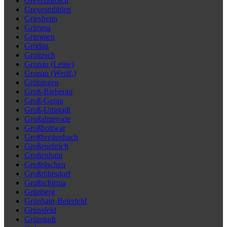
Grevenbroich
Grevesmühlen
Griesheim
Grimma
Grimmen
Gröditz
Groitzsch
Gronau (Leine)
Gronau (Westf.)
Gröningen
Groß-Bieberau
Groß-Gerau
Groß-Umstadt
Großalmerode
Großbottwar
Großbreitenbach
Großenehrich
Großenhain
Großräschen
Großröhrsdorf
Großschirma
Grünberg
Grünhain-Beierfeld
Grünsfeld
Grünstadt