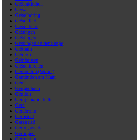
Geilenkirchen
Geisa
Geiselhöring
Geisenfeld
Geisenheim
Geisingen
Geislingen
Geislingen an der Steige
Geithain
Geldern
Gelnhausen
Gelsenkirchen
Gemünden (Wohra)
Gemünden am Main
Genf
Gengenbach
Genthin
Georgsmarienhütte
Gera
Gerabronn
Gerbstedt
Geretsried
Geringswalde
Gerlingen
Germering