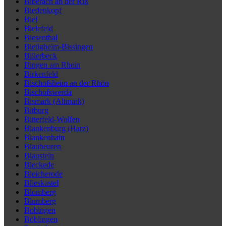
Biberach an der Riß
Biedenkopf
Biel
Bielefeld
Biesenthal
Bietigheim-Bissingen
Billerbeck
Bingen am Rhein
Birkenfeld
Bischofsheim an der Rhön
Bischofswerda
Bismark (Altmark)
Bitburg
Bitterfeld-Wolfen
Blankenburg (Harz)
Blankenhain
Blaubeuren
Blaustein
Bleckede
Bleicherode
Blieskastel
Blomberg
Blumberg
Bobingen
Böblingen