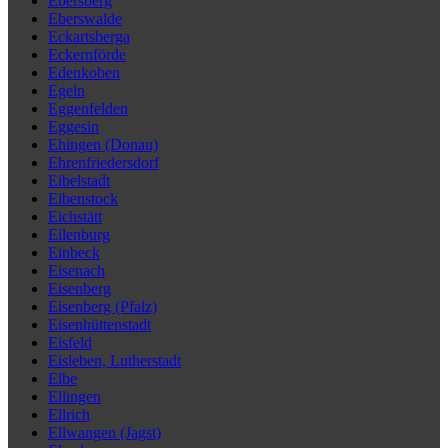
Ebersberg
Eberswalde
Eckartsberga
Eckernförde
Edenkoben
Egeln
Eggenfelden
Eggesin
Ehingen (Donau)
Ehrenfriedersdorf
Eibelstadt
Eibenstock
Eichstätt
Eilenburg
Einbeck
Eisenach
Eisenberg
Eisenberg (Pfalz)
Eisenhüttenstadt
Eisfeld
Eisleben, Lutherstadt
Elbe
Ellingen
Ellrich
Ellwangen (Jagst)