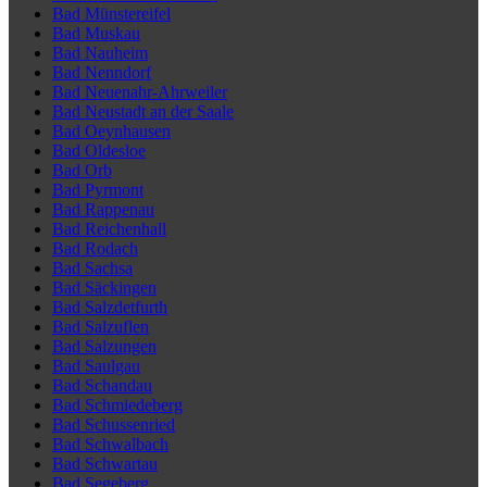
Bad Münstereifel
Bad Muskau
Bad Nauheim
Bad Nenndorf
Bad Neuenahr-Ahrweiler
Bad Neustadt an der Saale
Bad Oeynhausen
Bad Oldesloe
Bad Orb
Bad Pyrmont
Bad Rappenau
Bad Reichenhall
Bad Rodach
Bad Sachsa
Bad Säckingen
Bad Salzdetfurth
Bad Salzuflen
Bad Salzungen
Bad Saulgau
Bad Schandau
Bad Schmiedeberg
Bad Schussenried
Bad Schwalbach
Bad Schwartau
Bad Segeberg