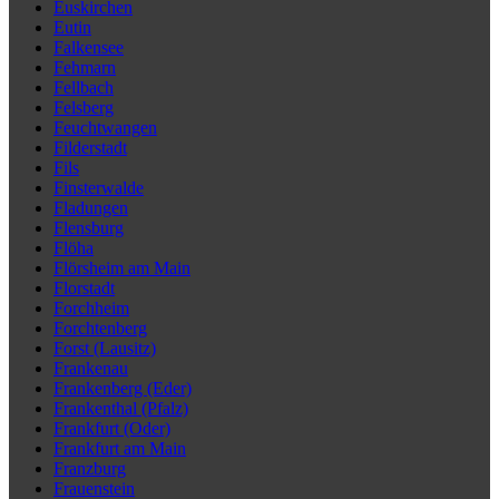
Euskirchen
Eutin
Falkensee
Fehmarn
Fellbach
Felsberg
Feuchtwangen
Filderstadt
Fils
Finsterwalde
Fladungen
Flensburg
Flöha
Flörsheim am Main
Florstadt
Forchheim
Forchtenberg
Forst (Lausitz)
Frankenau
Frankenberg (Eder)
Frankenthal (Pfalz)
Frankfurt (Oder)
Frankfurt am Main
Franzburg
Frauenstein