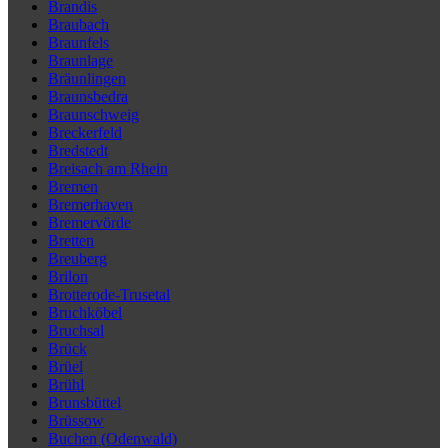
Brandis
Braubach
Braunfels
Braunlage
Bräunlingen
Braunsbedra
Braunschweig
Breckerfeld
Bredstedt
Breisach am Rhein
Bremen
Bremerhaven
Bremervörde
Bretten
Breuberg
Brilon
Brotterode-Trusetal
Bruchköbel
Bruchsal
Brück
Brüel
Brühl
Brunsbüttel
Brüssow
Buchen (Odenwald)