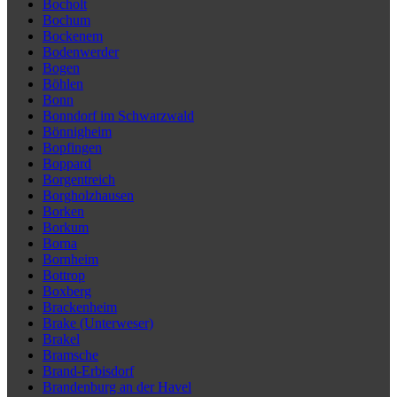
Bocholt
Bochum
Bockenem
Bodenwerder
Bogen
Böhlen
Bonn
Bonndorf im Schwarzwald
Bönnigheim
Bopfingen
Boppard
Borgentreich
Borgholzhausen
Borken
Borkum
Borna
Bornheim
Bottrop
Boxberg
Brackenheim
Brake (Unterweser)
Brakel
Bramsche
Brand-Erbisdorf
Brandenburg an der Havel