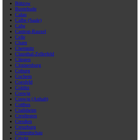
Bützow
Buxtehude
Calau
Calbe (Saale)
Calw
Castrop-Rauxel
Celle
Cham
Chemnitz
Clausthal-Zellerfeld
Clingen
Cloppenburg
Coburg
Cochem
Coesfeld
Colditz
Coswig
Coswig (Anhalt)
Cottbus
Crailsheim
Creglingen
Creußen
Creuzburg
Crimmitschau
Crivitz