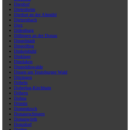
Dierdorf
Dietenheim
Dietfurt an der Altmühl
Dietzenbach
Diez
Dillenburg
Dillingen an der Donau
Dingelstädt
Dingolfing
Dinkelsbühl
Dinklage
Dinslaken
Dippoldiswalde
Dissen am Teutoburger Wald
Ditzingen
Döbeln
Doberlug-Kirchhain
Döbern
Dohna
Dömitz
Dommitzsch
Donaueschingen
Donauwörth
Donzdorf
Dorfen