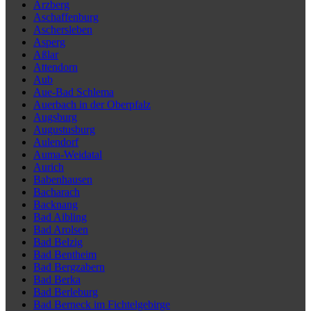
Arzberg
Aschaffenburg
Aschersleben
Asperg
Aßlar
Attendorn
Aub
Aue-Bad Schlema
Auerbach in der Oberpfalz
Augsburg
Augustusburg
Aulendorf
Auma-Weidatal
Aurich
Babenhausen
Bacharach
Backnang
Bad Aibling
Bad Arolsen
Bad Belzig
Bad Bentheim
Bad Bergzabern
Bad Berka
Bad Berleburg
Bad Berneck im Fichtelgebirge