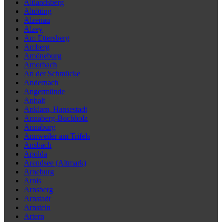
Altlandsberg
Altötting
Alzenau
Alzey
Am Ettersberg
Amberg
Amöneburg
Amorbach
An der Schmücke
Andernach
Angermünde
Anhalt
Anklam, Hansestadt
Annaberg-Buchholz
Annaburg
Annweiler am Trifels
Ansbach
Apolda
Arendsee (Altmark)
Arneburg
Arnis
Arnsberg
Arnstadt
Arnstein
Artern