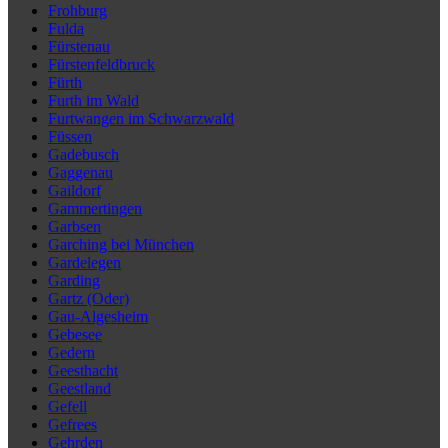
Frohburg
Fulda
Fürstenau
Fürstenfeldbruck
Fürth
Furth im Wald
Furtwangen im Schwarzwald
Füssen
Gadebusch
Gaggenau
Gaildorf
Gammertingen
Garbsen
Garching bei München
Gardelegen
Garding
Gartz (Oder)
Gau-Algesheim
Gebesee
Gedern
Geesthacht
Geestland
Gefell
Gefrees
Gehrden