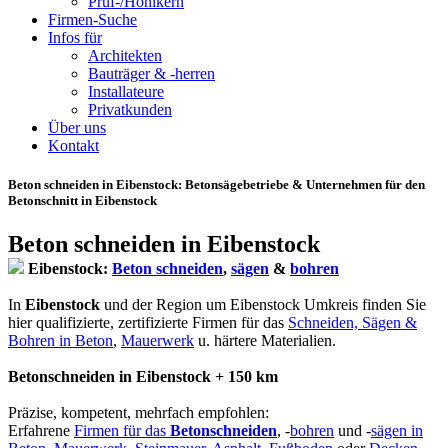
Prüf-/Hohlkern
Firmen-Suche
Infos für
Architekten
Bauträger & -herren
Installateure
Privatkunden
Über uns
Kontakt
Beton schneiden in Eibenstock
: Betonsägebetriebe & Unternehmen für den
Betonschnitt in Eibenstock
Beton schneiden in Eibenstock
Eibenstock:
Beton schneiden
,
sägen
&
bohren
In
Eibenstock
und der Region um Eibenstock Umkreis finden Sie
hier qualifizierte, zertifizierte Firmen für das
Schneiden, Sägen &
Bohren in Beton
,
Mauerwerk
u. härtere Materialien.
Betonschneiden in Eibenstock + 150 km
Präzise, kompetent, mehrfach empfohlen:
Erfahrene
Firmen für das
Betonschneiden
, -
bohren
und -
sägen in