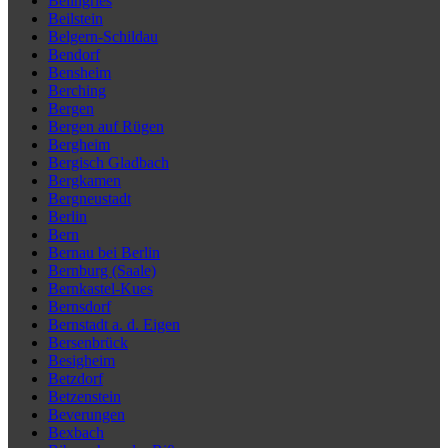
Beilngries
Beilstein
Belgern-Schildau
Bendorf
Bensheim
Berching
Bergen
Bergen auf Rügen
Bergheim
Bergisch Gladbach
Bergkamen
Bergneustadt
Berlin
Bern
Bernau bei Berlin
Bernburg (Saale)
Bernkastel-Kues
Bernsdorf
Bernstadt a. d. Eigen
Bersenbrück
Besigheim
Betzdorf
Betzenstein
Beverungen
Bexbach