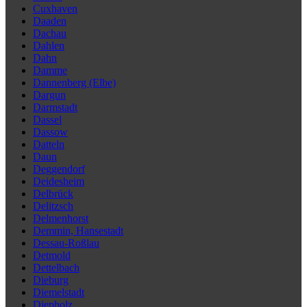
Cuxhaven
Daaden
Dachau
Dahlen
Dahn
Damme
Dannenberg (Elbe)
Dargun
Darmstadt
Dassel
Dassow
Datteln
Daun
Deggendorf
Deidesheim
Delbrück
Delitzsch
Delmenhorst
Demmin, Hansestadt
Dessau-Roßlau
Detmold
Dettelbach
Dieburg
Diemelstadt
Diepholz