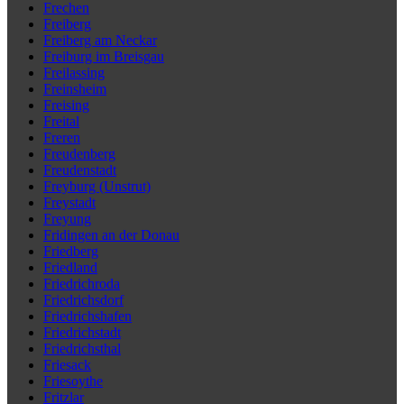
Frechen
Freiberg
Freiberg am Neckar
Freiburg im Breisgau
Freilassing
Freinsheim
Freising
Freital
Freren
Freudenberg
Freudenstadt
Freyburg (Unstrut)
Freystadt
Freyung
Fridingen an der Donau
Friedberg
Friedland
Friedrichroda
Friedrichsdorf
Friedrichshafen
Friedrichstadt
Friedrichsthal
Friesack
Friesoythe
Fritzlar