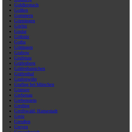
Goldkronach
Golßen
Gommern
Göppingen
Görlitz
Goslar
Gößnitz
Gotha
Göttingen
Grabow
Grafenau
Gräfenberg
Gräfenhainichen
Gräfenthal
Grafenwöhr
Grafing bei München
Gransee
Grebenau
Grebenstein
Greding
Greifswald, Hansestadt
Greiz
Greußen
Greven