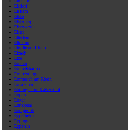
Elmshorn
Elsdorf
Elsfleth
Elster
Elsterberg
Elsterwerda
Elstra
Elterlein
Eltmann
Eltville am Rhein
Elzach
Elze
Emden
Emmelshausen
Emmendingen
Emmerich am Rhein
Emsdetten
Endingen am Kaiserstuhl
Engen
Enger
Ennepetal
Ennigerloh
Eppelheim
Eppingen
Eppstein