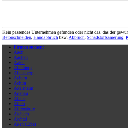
Kein passendes Unternehmen gefunden oder nicht das, das der gewün
Betonschneiden
,
Handabbruch
bzw.
Abbruch
,
Schadstoffsanierung
,
K
Firmen suchen:
Aach
Aachen
Aalen
Abenberg
Abensberg
Achern
Achim
Adelsheim
Adenau
Ahaus
Ahlen
Ahrensburg
Aichach
Aichtal
Aken (Elbe)