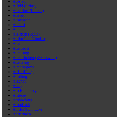
Albstadt
Alfeld (Leine)
Allendorf (Lumda)
Allstedt
Alpirsbach
Alsdorf
Alsfeld
Alsleben (Saale)
Altdorf bei Nürnberg
Altena
Altenberg
Altenburg
Altenkirchen (Westerwald)
Altensteig
Altentreptow
Altlandsberg
Altötting
Alzenau
Alzey
Am Ettersberg
Amberg
Amöneburg
Amorbach
An der Schmücke
Andernach