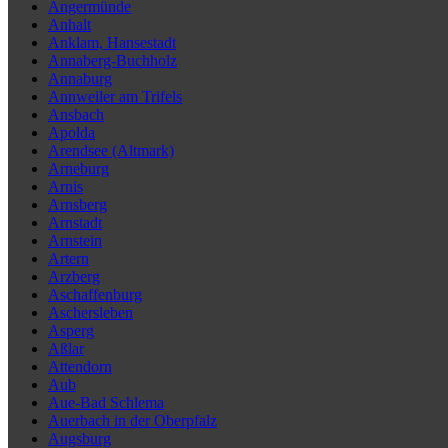
Angermünde
Anhalt
Anklam, Hansestadt
Annaberg-Buchholz
Annaburg
Annweiler am Trifels
Ansbach
Apolda
Arendsee (Altmark)
Arneburg
Arnis
Arnsberg
Arnstadt
Arnstein
Artern
Arzberg
Aschaffenburg
Aschersleben
Asperg
Aßlar
Attendorn
Aub
Aue-Bad Schlema
Auerbach in der Oberpfalz
Augsburg