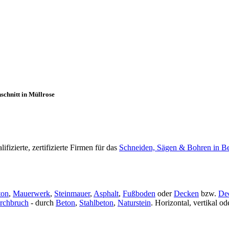
schnitt in Müllrose
izierte, zertifizierte Firmen für das
Schneiden, Sägen & Bohren in B
ton
,
Mauerwerk
,
Steinmauer
,
Asphalt
,
Fußboden
oder
Decken
bzw.
De
rchbruch
- durch
Beton
,
Stahlbeton
,
Naturstein
. Horizontal, vertikal 