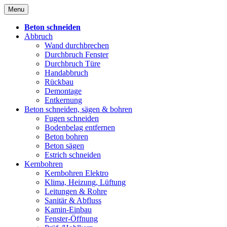
Skip
Menu
to
content
Beton schneiden
Abbruch
Wand durchbrechen
Durchbruch Fenster
Durchbruch Türe
Handabbruch
Rückbau
Demontage
Entkernung
Beton schneiden, sägen & bohren
Fugen schneiden
Bodenbelag entfernen
Beton bohren
Beton sägen
Estrich schneiden
Kernbohren
Kernbohren Elektro
Klima, Heizung, Lüftung
Leitungen & Rohre
Sanitär & Abfluss
Kamin-Einbau
Fenster-Öffnung