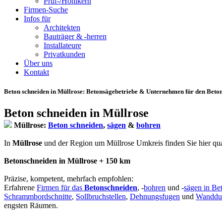
Prüf-/Hohlkern
Firmen-Suche
Infos für
Architekten
Bauträger & -herren
Installateure
Privatkunden
Über uns
Kontakt
Beton schneiden in Müllrose
: Betonsägebetriebe & Unternehmen für den Beton
Beton schneiden in Müllrose
Müllrose:
Beton schneiden
,
sägen
&
bohren
In
Müllrose
und der Region um Müllrose Umkreis finden Sie hier qualif
Betonschneiden in Müllrose + 150 km
Präzise, kompetent, mehrfach empfohlen:
Erfahrene
Firmen für das
Betonschneiden
, -
bohren
und -
sägen in Be
Schrammbordschnitte
,
Sollbruchstellen
,
Dehnungsfugen
und
Wanddu
engsten Räumen.