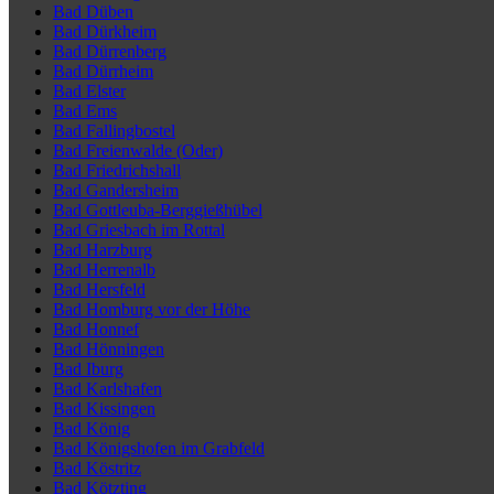
Bad Düben
Bad Dürkheim
Bad Dürrenberg
Bad Dürrheim
Bad Elster
Bad Ems
Bad Fallingbostel
Bad Freienwalde (Oder)
Bad Friedrichshall
Bad Gandersheim
Bad Gottleuba-Berggießhübel
Bad Griesbach im Rottal
Bad Harzburg
Bad Herrenalb
Bad Hersfeld
Bad Homburg vor der Höhe
Bad Honnef
Bad Hönningen
Bad Iburg
Bad Karlshafen
Bad Kissingen
Bad König
Bad Königshofen im Grabfeld
Bad Köstritz
Bad Kötzting