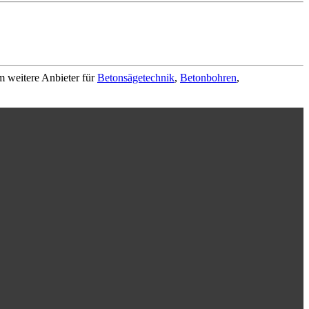
m weitere Anbieter für
Betonsägetechnik
,
Betonbohren
,