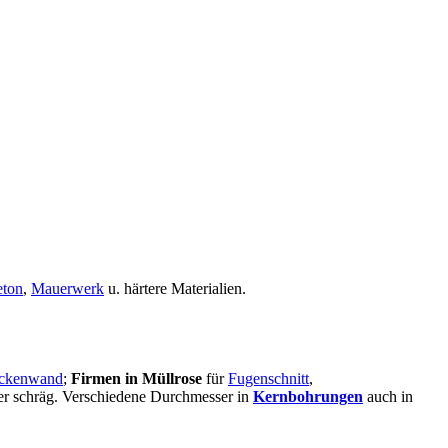
eton
,
Mauerwerk
u. härtere Materialien.
ckenwand
;
Firmen in Müllrose
für
Fugenschnitt
,
oder schräg. Verschiedene Durchmesser in
Kernbohrungen
auch in