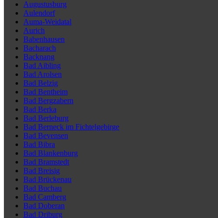
Augustusburg
Aulendorf
Auma-Weidatal
Aurich
Babenhausen
Bacharach
Backnang
Bad Aibling
Bad Arolsen
Bad Belzig
Bad Bentheim
Bad Bergzabern
Bad Berka
Bad Berleburg
Bad Berneck im Fichtelgebirge
Bad Bevensen
Bad Bibra
Bad Blankenburg
Bad Bramstedt
Bad Breisig
Bad Brückenau
Bad Buchau
Bad Camberg
Bad Doberan
Bad Driburg