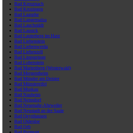
Bad Kreuznach
Bad Krozingen
Bad Laasphe
Bad Langensalza
Bad Lauchstädt
Bad Lausick
Bad Lauterberg im Harz
Bad Liebenstein
Bad Liebenwerda
Bad Liebenzell
Bad Lippspringe
Bad Lobenstein
Bad Marienberg (Westerwald)
Bad Mergentheim
Bad Münder am Deister
Bad Münstereifel
Bad Muskau
Bad Nauheim
Bad Nenndorf
Bad Neuenahr-Ahrweiler
Bad Neustadt an der Saale
Bad Oeynhausen
Bad Oldesloe
Bad Orb
Bad Pyrmont