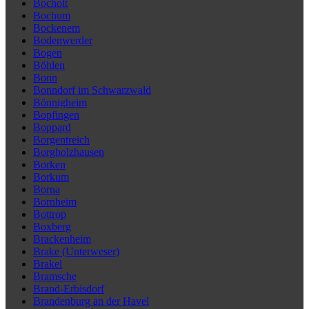
Bocholt
Bochum
Bockenem
Bodenwerder
Bogen
Böhlen
Bonn
Bonndorf im Schwarzwald
Bönnigheim
Bopfingen
Boppard
Borgentreich
Borgholzhausen
Borken
Borkum
Borna
Bornheim
Bottrop
Boxberg
Brackenheim
Brake (Unterweser)
Brakel
Bramsche
Brand-Erbisdorf
Brandenburg an der Havel