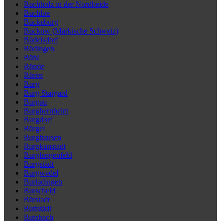
Buchholz in der Nordheide
Buchloe
Bückeburg
Buckow (Märkische Schweiz)
Büdelsdorf
Büdingen
Bühl
Bünde
Büren
Burg
Burg Stargard
Burgau
Burgbernheim
Burgdorf
Bürgel
Burghausen
Burgkunstadt
Burglengenfeld
Burgstädt
Burgwedel
Burladingen
Burscheid
Bürstadt
Buttstädt
Butzbach