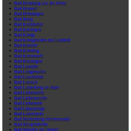
Bad Homburg vor der Höhe
Bad Honnef
Bad Hönningen
Bad Iburg
Bad Karlshafen
Bad Kissingen
Bad König
Bad Königshofen im Grabfeld
Bad Köstritz
Bad Kötzting
Bad Kreuznach
Bad Krozingen
Bad Laasphe
Bad Langensalza
Bad Lauchstädt
Bad Lausick
Bad Lauterberg im Harz
Bad Liebenstein
Bad Liebenwerda
Bad Liebenzell
Bad Lippspringe
Bad Lobenstein
Bad Marienberg (Westerwald)
Bad Mergentheim
Bad Münder am Deister