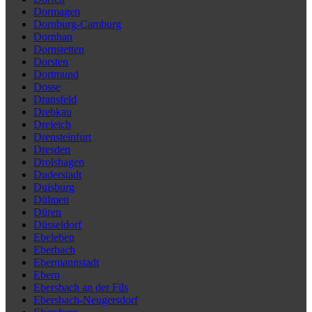
Dormagen
Dornburg-Camburg
Dornhan
Dornstetten
Dorsten
Dortmund
Dosse
Dransfeld
Drebkau
Dreieich
Drensteinfurt
Dresden
Drolshagen
Duderstadt
Duisburg
Dülmen
Düren
Düsseldorf
Ebeleben
Eberbach
Ebermannstadt
Ebern
Ebersbach an der Fils
Ebersbach-Neugersdorf