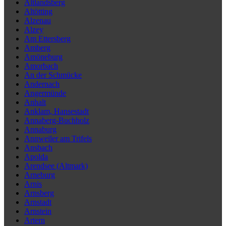
Altlandsberg
Altötting
Alzenau
Alzey
Am Ettersberg
Amberg
Amöneburg
Amorbach
An der Schmücke
Andernach
Angermünde
Anhalt
Anklam, Hansestadt
Annaberg-Buchholz
Annaburg
Annweiler am Trifels
Ansbach
Apolda
Arendsee (Altmark)
Arneburg
Arnis
Arnsberg
Arnstadt
Arnstein
Artern