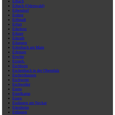
Erbach
Erbach (Odenwald)
Erbendorf
Erding
Erftstadt
Erfurt
Erkelenz
Erkner
Erkrath
Erlangen
Erlenbach am Main
Erlensee
Erwitte
Erzgeb.
Eschborn
Eschenbach in der Oberpfalz
Eschershausen
Eschwege
Eschweiler
Esens
Espelkamp
Essen
Esslingen am Neckar
Ettenheim
Ettlingen