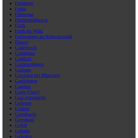
Frohburg
Fulda
Fürstenau
Fürstenfeldbruck
Fürth
Furth im Wald
Furtwangen im Schwarzwald
Füssen
Gadebusch
Gaggenau
Gaildorf
Gammertingen
Garbsen
Garching bei München
Gardelegen
Garding
Gartz (Oder)
Gau-Algesheim
Gebesee
Gedern
Geesthacht
Geestland
Gefell
Gefrees
Gehrden