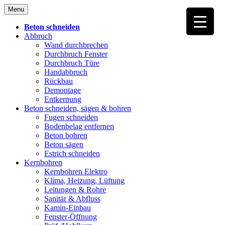
Skip
Menu
to
content
Beton schneiden
Abbruch
Wand durchbrechen
Durchbruch Fenster
Durchbruch Türe
Handabbruch
Rückbau
Demontage
Entkernung
Beton schneiden, sägen & bohren
Fugen schneiden
Bodenbelag entfernen
Beton bohren
Beton sägen
Estrich schneiden
Kernbohren
Kernbohren Elektro
Klima, Heizung, Lüftung
Leitungen & Rohre
Sanitär & Abfluss
Kamin-Einbau
Fenster-Öffnung