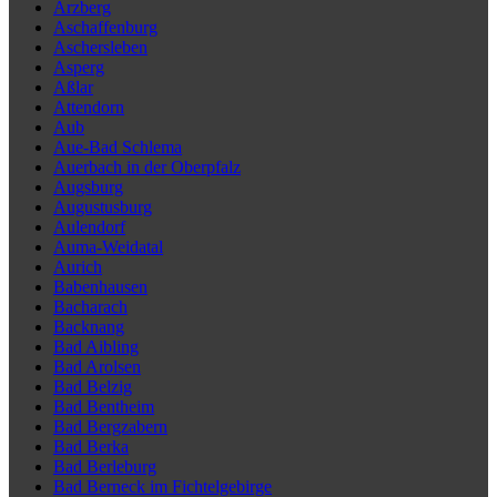
Arzberg
Aschaffenburg
Aschersleben
Asperg
Aßlar
Attendorn
Aub
Aue-Bad Schlema
Auerbach in der Oberpfalz
Augsburg
Augustusburg
Aulendorf
Auma-Weidatal
Aurich
Babenhausen
Bacharach
Backnang
Bad Aibling
Bad Arolsen
Bad Belzig
Bad Bentheim
Bad Bergzabern
Bad Berka
Bad Berleburg
Bad Berneck im Fichtelgebirge