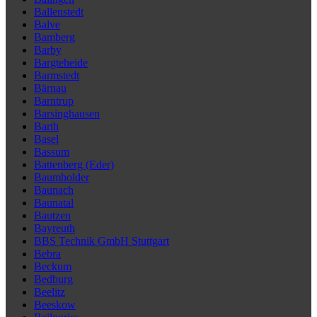
Ballenstedt
Balve
Bamberg
Barby
Bargteheide
Barmstedt
Bärnau
Barntrup
Barsinghausen
Barth
Basel
Bassum
Battenberg (Eder)
Baumholder
Baunach
Baunatal
Bautzen
Bayreuth
BBS Technik GmbH Stuttgart
Bebra
Beckum
Bedburg
Beelitz
Beeskow