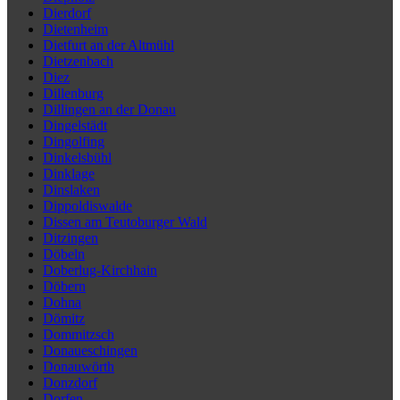
Dierdorf
Dietenheim
Dietfurt an der Altmühl
Dietzenbach
Diez
Dillenburg
Dillingen an der Donau
Dingelstädt
Dingolfing
Dinkelsbühl
Dinklage
Dinslaken
Dippoldiswalde
Dissen am Teutoburger Wald
Ditzingen
Döbeln
Doberlug-Kirchhain
Döbern
Dohna
Dömitz
Dommitzsch
Donaueschingen
Donauwörth
Donzdorf
Dorfen