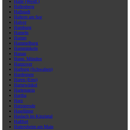
Halle (Westf.)
Hallenberg
Hallstadt
Haltern am See
Halver
Hamburg
Hameln
Hamm
Hammelburg
Hamminkeln
Hanau
Hann. Münden
Hannover
Harburg (Schwaben)
Hardegsen
Haren (Ems)
Harsewinkel
Hartenstein
Hartha
Harz
Harzgerode
Haselünne
Haslach im Kinzigtal
Haßfurt
Hattersheim am Main