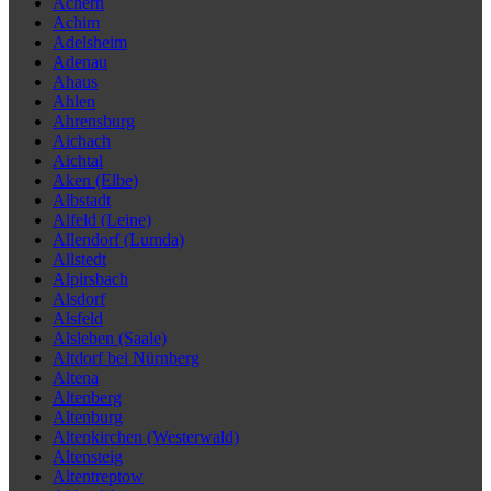
Achern
Achim
Adelsheim
Adenau
Ahaus
Ahlen
Ahrensburg
Aichach
Aichtal
Aken (Elbe)
Albstadt
Alfeld (Leine)
Allendorf (Lumda)
Allstedt
Alpirsbach
Alsdorf
Alsfeld
Alsleben (Saale)
Altdorf bei Nürnberg
Altena
Altenberg
Altenburg
Altenkirchen (Westerwald)
Altensteig
Altentreptow