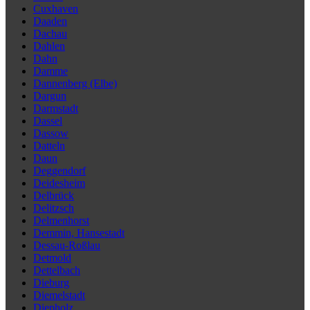
Cuxhaven
Daaden
Dachau
Dahlen
Dahn
Damme
Dannenberg (Elbe)
Dargun
Darmstadt
Dassel
Dassow
Datteln
Daun
Deggendorf
Deidesheim
Delbrück
Delitzsch
Delmenhorst
Demmin, Hansestadt
Dessau-Roßlau
Detmold
Dettelbach
Dieburg
Diemelstadt
Diepholz