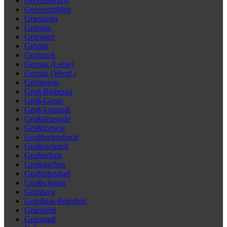
Grevenbroich
Grevesmühlen
Griesheim
Grimma
Grimmen
Gröditz
Groitzsch
Gronau (Leine)
Gronau (Westf.)
Gröningen
Groß-Bieberau
Groß-Gerau
Groß-Umstadt
Großalmerode
Großbottwar
Großbreitenbach
Großenehrich
Großenhain
Großräschen
Großröhrsdorf
Großschirma
Grünberg
Grünhain-Beierfeld
Grünsfeld
Grünstadt