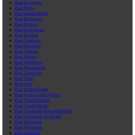
Bad Bevensen
Bad Bibra
Bad Blankenburg
Bad Bramstedt
Bad Breisig
Bad Brückenau
Bad Buchau
Bad Camberg
Bad Doberan
Bad Driburg
Bad Düben
Bad Dürkheim
Bad Dürrenberg
Bad Dürrheim
Bad Elster
Bad Ems
Bad Fallingbostel
Bad Freienwalde (Oder)
Bad Friedrichshall
Bad Gandersheim
Bad Gottleuba-Berggießhübel
Bad Griesbach im Rottal
Bad Harzburg
Bad Herrenalb
Bad Hersfeld