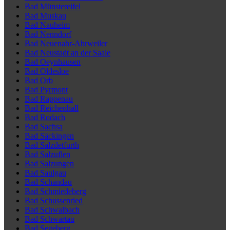
Bad Münstereifel
Bad Muskau
Bad Nauheim
Bad Nenndorf
Bad Neuenahr-Ahrweiler
Bad Neustadt an der Saale
Bad Oeynhausen
Bad Oldesloe
Bad Orb
Bad Pyrmont
Bad Rappenau
Bad Reichenhall
Bad Rodach
Bad Sachsa
Bad Säckingen
Bad Salzdetfurth
Bad Salzuflen
Bad Salzungen
Bad Saulgau
Bad Schandau
Bad Schmiedeberg
Bad Schussenried
Bad Schwalbach
Bad Schwartau
Bad Segeberg