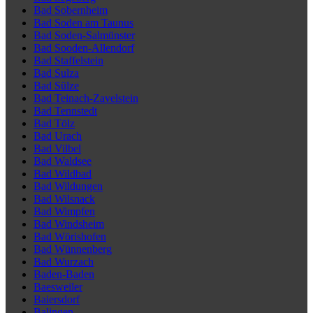
Bad Sobernheim
Bad Soden am Taunus
Bad Soden-Salmünster
Bad Sooden-Allendorf
Bad Staffelstein
Bad Sulza
Bad Sülze
Bad Teinach-Zavelstein
Bad Tennstedt
Bad Tölz
Bad Urach
Bad Vilbel
Bad Waldsee
Bad Wildbad
Bad Wildungen
Bad Wilsnack
Bad Wimpfen
Bad Windsheim
Bad Wörishofen
Bad Wünnenberg
Bad Wurzach
Baden-Baden
Baesweiler
Baiersdorf
Balingen