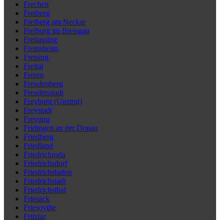
Frechen
Freiberg
Freiberg am Neckar
Freiburg im Breisgau
Freilassing
Freinsheim
Freising
Freital
Freren
Freudenberg
Freudenstadt
Freyburg (Unstrut)
Freystadt
Freyung
Fridingen an der Donau
Friedberg
Friedland
Friedrichroda
Friedrichsdorf
Friedrichshafen
Friedrichstadt
Friedrichsthal
Friesack
Friesoythe
Fritzlar