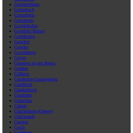
Germersheim
Gernsbach
Gernsheim
Gerolstein
Gerolzhofen
Gersfeld (Rhön)
Gersthofen
Gescher
Geseke
Gevelsberg
Geyer
Giengen an der Brenz
Gießen
Gifhorn
Ginsheim-Gustavsburg
Gladbeck
Gladenbach
Glashütte
Glauchau
Glinde
Glücksburg (Ostsee)
Glückstadt
Gnoien
Goch
Goldberg