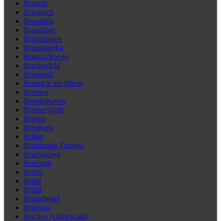
Brandis
Braubach
Braunfels
Braunlage
Bräunlingen
Braunsbedra
Braunschweig
Breckerfeld
Bredstedt
Breisach am Rhein
Bremen
Bremerhaven
Bremervörde
Bretten
Breuberg
Brilon
Brotterode-Trusetal
Bruchköbel
Bruchsal
Brück
Brüel
Brühl
Brunsbüttel
Brüssow
Buchen (Odenwald)