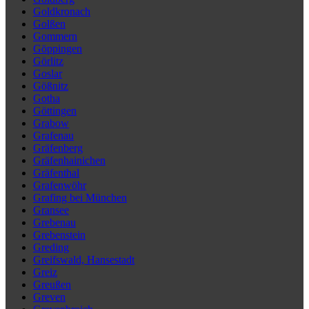
Goldkronach
Golßen
Gommern
Göppingen
Görlitz
Goslar
Gößnitz
Gotha
Göttingen
Grabow
Grafenau
Gräfenberg
Gräfenhainichen
Gräfenthal
Grafenwöhr
Grafing bei München
Gransee
Grebenau
Grebenstein
Greding
Greifswald, Hansestadt
Greiz
Greußen
Greven