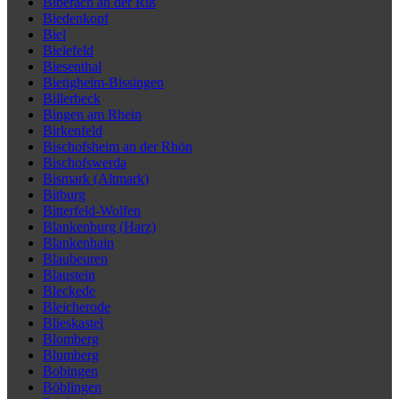
Biberach an der Riß
Biedenkopf
Biel
Bielefeld
Biesenthal
Bietigheim-Bissingen
Billerbeck
Bingen am Rhein
Birkenfeld
Bischofsheim an der Rhön
Bischofswerda
Bismark (Altmark)
Bitburg
Bitterfeld-Wolfen
Blankenburg (Harz)
Blankenhain
Blaubeuren
Blaustein
Bleckede
Bleicherode
Blieskastel
Blomberg
Blumberg
Bobingen
Böblingen