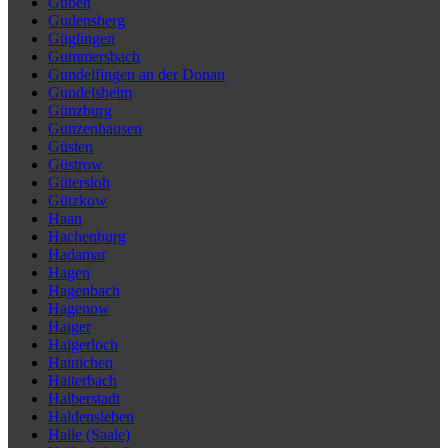
Guben
Gudensberg
Güglingen
Gummersbach
Gundelfingen an der Donau
Gundelsheim
Günzburg
Gunzenhausen
Güsten
Güstrow
Gütersloh
Gützkow
Haan
Hachenburg
Hadamar
Hagen
Hagenbach
Hagenow
Haiger
Haigerloch
Hainichen
Haiterbach
Halberstadt
Haldensleben
Halle (Saale)