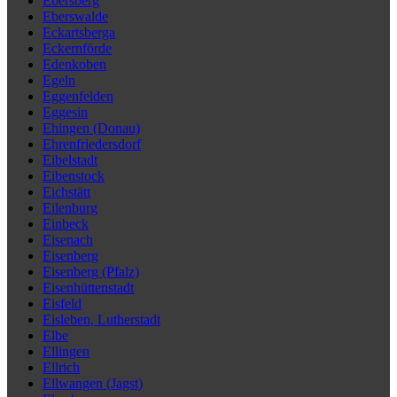
Ebersberg
Eberswalde
Eckartsberga
Eckernförde
Edenkoben
Egeln
Eggenfelden
Eggesin
Ehingen (Donau)
Ehrenfriedersdorf
Eibelstadt
Eibenstock
Eichstätt
Eilenburg
Einbeck
Eisenach
Eisenberg
Eisenberg (Pfalz)
Eisenhüttenstadt
Eisfeld
Eisleben, Lutherstadt
Elbe
Ellingen
Ellrich
Ellwangen (Jagst)