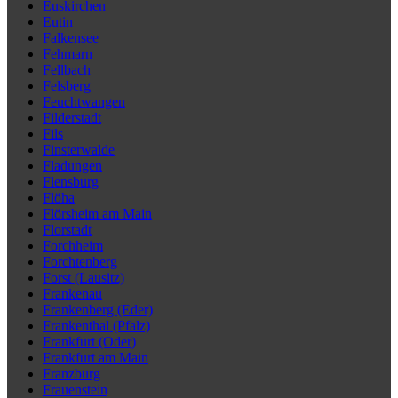
Euskirchen
Eutin
Falkensee
Fehmarn
Fellbach
Felsberg
Feuchtwangen
Filderstadt
Fils
Finsterwalde
Fladungen
Flensburg
Flöha
Flörsheim am Main
Florstadt
Forchheim
Forchtenberg
Forst (Lausitz)
Frankenau
Frankenberg (Eder)
Frankenthal (Pfalz)
Frankfurt (Oder)
Frankfurt am Main
Franzburg
Frauenstein