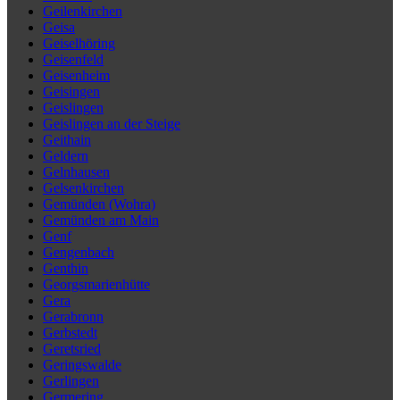
Geilenkirchen
Geisa
Geiselhöring
Geisenfeld
Geisenheim
Geisingen
Geislingen
Geislingen an der Steige
Geithain
Geldern
Gelnhausen
Gelsenkirchen
Gemünden (Wohra)
Gemünden am Main
Genf
Gengenbach
Genthin
Georgsmarienhütte
Gera
Gerabronn
Gerbstedt
Geretsried
Geringswalde
Gerlingen
Germering