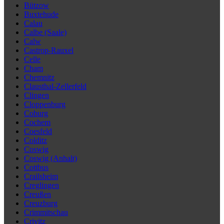
Bützow
Buxtehude
Calau
Calbe (Saale)
Calw
Castrop-Rauxel
Celle
Cham
Chemnitz
Clausthal-Zellerfeld
Clingen
Cloppenburg
Coburg
Cochem
Coesfeld
Colditz
Coswig
Coswig (Anhalt)
Cottbus
Crailsheim
Creglingen
Creußen
Creuzburg
Crimmitschau
Crivitz