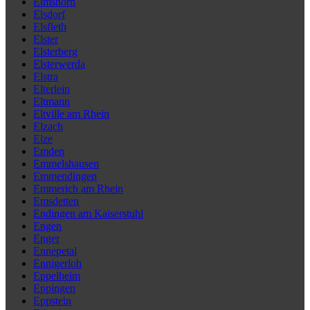
Elmshorn
Elsdorf
Elsfleth
Elster
Elsterberg
Elsterwerda
Elstra
Elterlein
Eltmann
Eltville am Rhein
Elzach
Elze
Emden
Emmelshausen
Emmendingen
Emmerich am Rhein
Emsdetten
Endingen am Kaiserstuhl
Engen
Enger
Ennepetal
Ennigerloh
Eppelheim
Eppingen
Eppstein