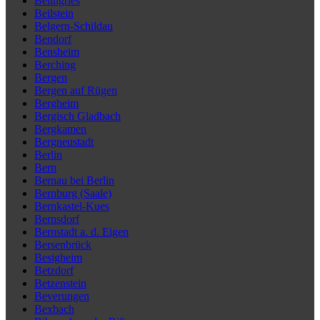
Beilngries
Beilstein
Belgern-Schildau
Bendorf
Bensheim
Berching
Bergen
Bergen auf Rügen
Bergheim
Bergisch Gladbach
Bergkamen
Bergneustadt
Berlin
Bern
Bernau bei Berlin
Bernburg (Saale)
Bernkastel-Kues
Bernsdorf
Bernstadt a. d. Eigen
Bersenbrück
Besigheim
Betzdorf
Betzenstein
Beverungen
Bexbach