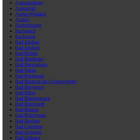
Augustusburg
Aulendorf
Auma-Weidatal
Aurich
Babenhausen
Bacharach
Backnang
Bad Aibling
Bad Arolsen
Bad Belzig
Bad Bentheim
Bad Bergzabern
Bad Berka
Bad Berleburg
Bad Berneck im Fichtelgebirge
Bad Bevensen
Bad Bibra
Bad Blankenburg
Bad Bramstedt
Bad Breisig
Bad Brückenau
Bad Buchau
Bad Camberg
Bad Doberan
Bad Driburg