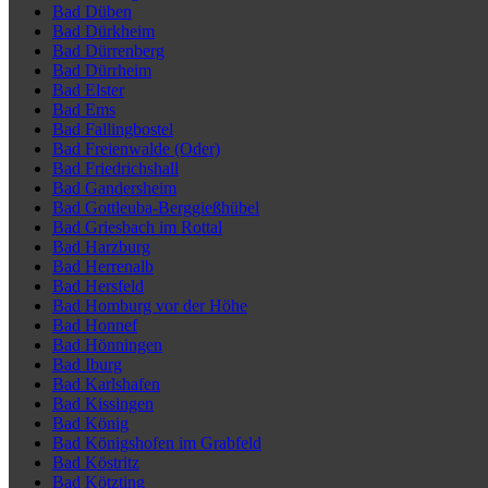
Bad Düben
Bad Dürkheim
Bad Dürrenberg
Bad Dürrheim
Bad Elster
Bad Ems
Bad Fallingbostel
Bad Freienwalde (Oder)
Bad Friedrichshall
Bad Gandersheim
Bad Gottleuba-Berggießhübel
Bad Griesbach im Rottal
Bad Harzburg
Bad Herrenalb
Bad Hersfeld
Bad Homburg vor der Höhe
Bad Honnef
Bad Hönningen
Bad Iburg
Bad Karlshafen
Bad Kissingen
Bad König
Bad Königshofen im Grabfeld
Bad Köstritz
Bad Kötzting