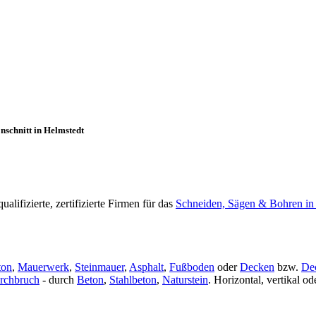
nschnitt in Helmstedt
lifizierte, zertifizierte Firmen für das
Schneiden, Sägen & Bohren in
ton
,
Mauerwerk
,
Steinmauer
,
Asphalt
,
Fußboden
oder
Decken
bzw.
De
rchbruch
- durch
Beton
,
Stahlbeton
,
Naturstein
. Horizontal, vertikal 