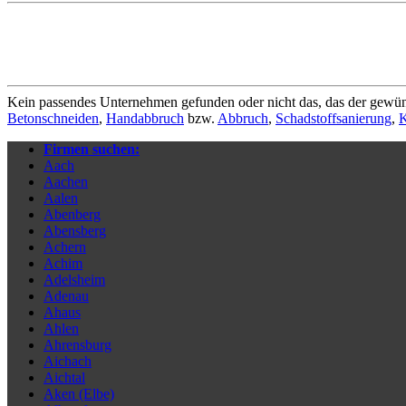
Kein passendes Unternehmen gefunden oder nicht das, das der gewün
Betonschneiden
,
Handabbruch
bzw.
Abbruch
,
Schadstoffsanierung
,
K
Firmen suchen:
Aach
Aachen
Aalen
Abenberg
Abensberg
Achern
Achim
Adelsheim
Adenau
Ahaus
Ahlen
Ahrensburg
Aichach
Aichtal
Aken (Elbe)