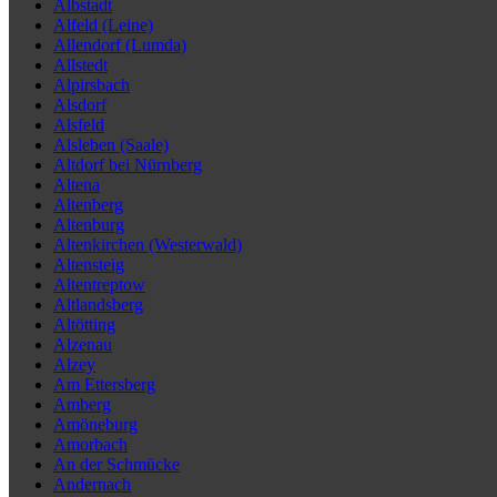
Albstadt
Alfeld (Leine)
Allendorf (Lumda)
Allstedt
Alpirsbach
Alsdorf
Alsfeld
Alsleben (Saale)
Altdorf bei Nürnberg
Altena
Altenberg
Altenburg
Altenkirchen (Westerwald)
Altensteig
Altentreptow
Altlandsberg
Altötting
Alzenau
Alzey
Am Ettersberg
Amberg
Amöneburg
Amorbach
An der Schmücke
Andernach