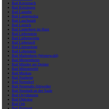
Bad Kreuznach
Bad Krozingen
Bad Laasphe
Bad Langensalza
Bad Lauchstädt
Bad Lausick
Bad Lauterberg im Harz
Bad Liebenstein
Bad Liebenwerda
Bad Liebenzell
Bad Lippspringe
Bad Lobenstein
Bad Marienberg (Westerwald)
Bad Mergentheim
Bad Münder am Deister
Bad Münstereifel
Bad Muskau
Bad Nauheim
Bad Nenndorf
Bad Neuenahr-Ahrweiler
Bad Neustadt an der Saale
Bad Oeynhausen
Bad Oldesloe
Bad Orb
Bad Pyrmont