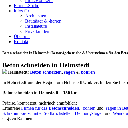
Prüf-/Hohlkern
Firmen-Suche
Infos für
Architekten
Bauträger & -herren
Installateure
Privatkunden
Über uns
Kontakt
Beton schneiden in Helmstedt
: Betonsägebetriebe & Unternehmen für den Beto
Beton schneiden in Helmstedt
Helmstedt:
Beton schneiden
,
sägen
&
bohren
In
Helmstedt
und der Region um Helmstedt Umkreis finden Sie hier qua
Betonschneiden in Helmstedt + 150 km
Präzise, kompetent, mehrfach empfohlen:
Erfahrene
Firmen für das
Betonschneiden
, -
bohren
und -
sägen in Be
Schrammbordschnitte
,
Sollbruchstellen
,
Dehnungsfugen
und
Wanddu
engsten Räumen.