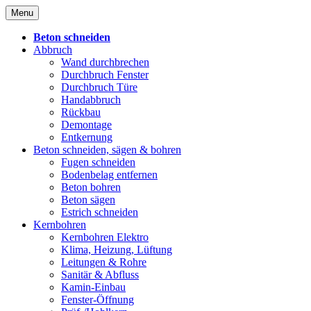
Skip
Menu
to
content
Beton schneiden
Abbruch
Wand durchbrechen
Durchbruch Fenster
Durchbruch Türe
Handabbruch
Rückbau
Demontage
Entkernung
Beton schneiden, sägen & bohren
Fugen schneiden
Bodenbelag entfernen
Beton bohren
Beton sägen
Estrich schneiden
Kernbohren
Kernbohren Elektro
Klima, Heizung, Lüftung
Leitungen & Rohre
Sanitär & Abfluss
Kamin-Einbau
Fenster-Öffnung