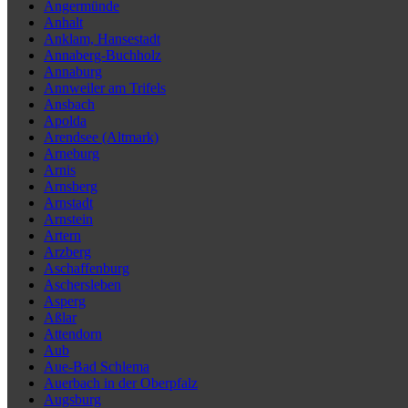
Angermünde
Anhalt
Anklam, Hansestadt
Annaberg-Buchholz
Annaburg
Annweiler am Trifels
Ansbach
Apolda
Arendsee (Altmark)
Arneburg
Arnis
Arnsberg
Arnstadt
Arnstein
Artern
Arzberg
Aschaffenburg
Aschersleben
Asperg
Aßlar
Attendorn
Aub
Aue-Bad Schlema
Auerbach in der Oberpfalz
Augsburg