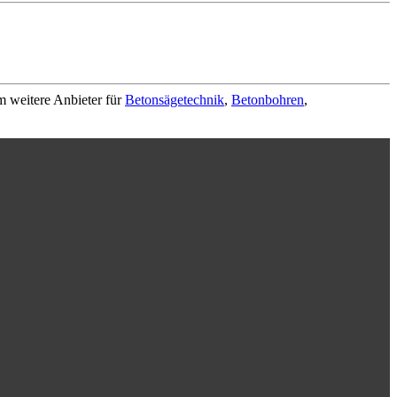
m weitere Anbieter für
Betonsägetechnik
,
Betonbohren
,