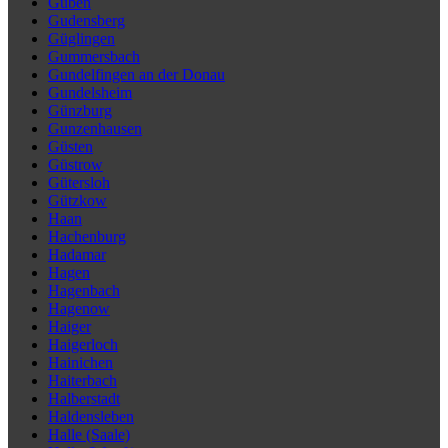
Guben
Gudensberg
Güglingen
Gummersbach
Gundelfingen an der Donau
Gundelsheim
Günzburg
Gunzenhausen
Güsten
Güstrow
Gütersloh
Gützkow
Haan
Hachenburg
Hadamar
Hagen
Hagenbach
Hagenow
Haiger
Haigerloch
Hainichen
Haiterbach
Halberstadt
Haldensleben
Halle (Saale)