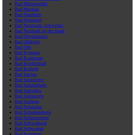
Bad Münstereifel
Bad Muskau
Bad Nauheim
Bad Nenndorf
Bad Neuenahr-Ahrweiler
Bad Neustadt an der Saale
Bad Oeynhausen
Bad Oldesloe
Bad Orb
Bad Pyrmont
Bad Rappenau
Bad Reichenhall
Bad Rodach
Bad Sachsa
Bad Säckingen
Bad Salzdetfurth
Bad Salzuflen
Bad Salzungen
Bad Saulgau
Bad Schandau
Bad Schmiedeberg
Bad Schussenried
Bad Schwalbach
Bad Schwartau
Bad Segeberg