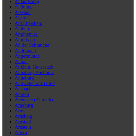
Altlandsberg
Altötting
Alzenau
Alzey
Am Ettersberg
Amberg
Amöneburg
Amorbach
An der Schmücke
Andernach
Angermünde
Anhalt
Anklam, Hansestadt
Annaberg-Buchholz
Annaburg
Annweiler am Trifels
Ansbach
Apolda
Arendsee (Altmark)
Arneburg
Arnis
Arnsberg
Arnstadt
Arnstein
Artern