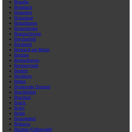
Brandis
Braubach
Braunfels
Braunlage
Bräunlingen
Braunsbedra
Braunschweig
Breckerfeld
Bredstedt
Breisach am Rhein
Bremen
Bremerhaven
Bremervörde
Bretten
Breuberg
Brilon
Brotterode-Trusetal
Bruchköbel
Bruchsal
Brück
Brüel
Brühl
Brunsbüttel
Brüssow
Buchen (Odenwald)