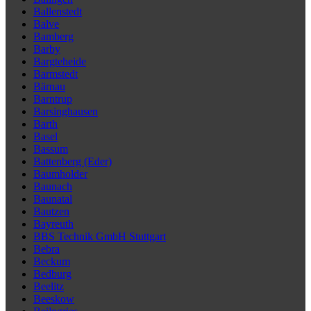
Ballenstedt
Balve
Bamberg
Barby
Bargteheide
Barmstedt
Bärnau
Barntrup
Barsinghausen
Barth
Basel
Bassum
Battenberg (Eder)
Baumholder
Baunach
Baunatal
Bautzen
Bayreuth
BBS Technik GmbH Stuttgart
Bebra
Beckum
Bedburg
Beelitz
Beeskow