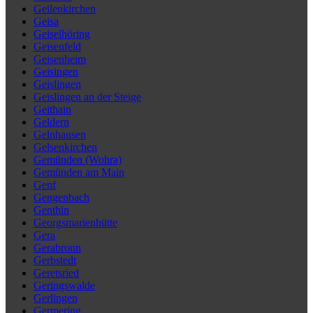
Geilenkirchen
Geisa
Geiselhöring
Geisenfeld
Geisenheim
Geisingen
Geislingen
Geislingen an der Steige
Geithain
Geldern
Gelnhausen
Gelsenkirchen
Gemünden (Wohra)
Gemünden am Main
Genf
Gengenbach
Genthin
Georgsmarienhütte
Gera
Gerabronn
Gerbstedt
Geretsried
Geringswalde
Gerlingen
Germering