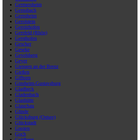
Germersheim
Gernsbach
Gernsheim
Gerolstein
Gerolzhofen
Gersfeld (Rhön)
Gersthofen
Gescher
Geseke
Gevelsberg
Geyer
Giengen an der Brenz
Gießen
Gifhorn
Ginsheim-Gustavsburg
Gladbeck
Gladenbach
Glashütte
Glauchau
Glinde
Glücksburg (Ostsee)
Glückstadt
Gnoien
Goch
Goldberg