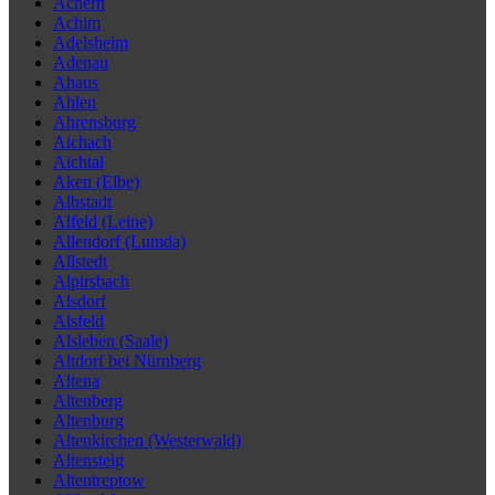
Achern
Achim
Adelsheim
Adenau
Ahaus
Ahlen
Ahrensburg
Aichach
Aichtal
Aken (Elbe)
Albstadt
Alfeld (Leine)
Allendorf (Lumda)
Allstedt
Alpirsbach
Alsdorf
Alsfeld
Alsleben (Saale)
Altdorf bei Nürnberg
Altena
Altenberg
Altenburg
Altenkirchen (Westerwald)
Altensteig
Altentreptow