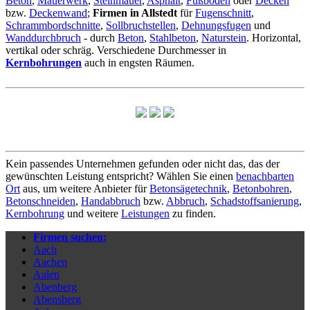
Beton
,
Mauerwerk
,
Steinmauer
,
Asphalt
,
Fußboden
oder
Decken
bzw.
Deckenwand
;
Firmen in Allstedt
für
Fugenschnitt
,
Schrammbordschnitte
,
Sollbruchstellen
,
Dehnungsfugen
und
Wanddurchbruch
- durch
Beton
,
Stahlbeton
,
Naturstein
. Horizontal,
vertikal oder schräg. Verschiedene Durchmesser in
Kernbohrungen
auch in engsten Räumen.
Kein passendes Unternehmen gefunden oder nicht das, das der
gewünschten Leistung entspricht? Wählen Sie einen
benachbarten
Ort
aus, um weitere Anbieter für
Betonsägetechnik
,
Betonbohren
,
Betonschneiden
,
Handabbruch
bzw.
Abbruch
,
Schadstoffsanierung
,
Kernbohrung
und weitere
Leistungen
zu finden.
Firmen suchen:
Aach
Aachen
Aalen
Abenberg
Abensberg