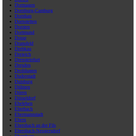
Dormagen
Dornburg-Camburg
Dornhan
Dornstetten
Dorsten
Dortmund
Dosse
Dransfeld
Drebkau
Dreieich
Drensteinfurt
Dresden
Drolshagen
Duderstadt
Duisburg
Dülmen
Düren
Düsseldorf
Ebeleben
Eberbach
Ebermannstadt
Ebern
Ebersbach an der Fils
Ebersbach-Neugersdorf