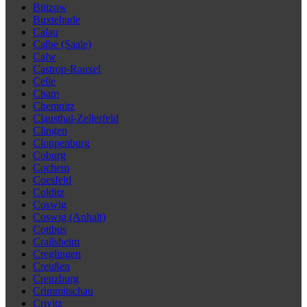
Bützow
Buxtehude
Calau
Calbe (Saale)
Calw
Castrop-Rauxel
Celle
Cham
Chemnitz
Clausthal-Zellerfeld
Clingen
Cloppenburg
Coburg
Cochem
Coesfeld
Colditz
Coswig
Coswig (Anhalt)
Cottbus
Crailsheim
Creglingen
Creußen
Creuzburg
Crimmitschau
Crivitz