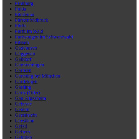
Frohburg
Fulda
Fürstenau
Fürstenfeldbruck
Fürth
Furth im Wald
Furtwangen im Schwarzwald
Füssen
Gadebusch
Gaggenau
Gaildorf
Gammertingen
Garbsen
Garching bei München
Gardelegen
Garding
Gartz (Oder)
Gau-Algesheim
Gebesee
Gedern
Geesthacht
Geestland
Gefell
Gefrees
Gehrden