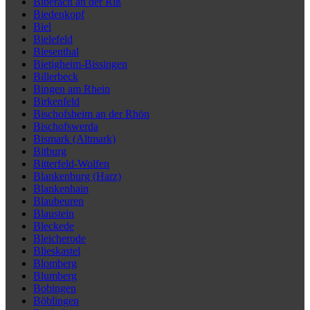
Biberach an der Riß
Biedenkopf
Biel
Bielefeld
Biesenthal
Bietigheim-Bissingen
Billerbeck
Bingen am Rhein
Birkenfeld
Bischofsheim an der Rhön
Bischofswerda
Bismark (Altmark)
Bitburg
Bitterfeld-Wolfen
Blankenburg (Harz)
Blankenhain
Blaubeuren
Blaustein
Bleckede
Bleicherode
Blieskastel
Blomberg
Blumberg
Bobingen
Böblingen