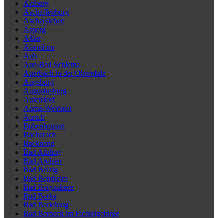
Arzberg
Aschaffenburg
Aschersleben
Asperg
Aßlar
Attendorn
Aub
Aue-Bad Schlema
Auerbach in der Oberpfalz
Augsburg
Augustusburg
Aulendorf
Auma-Weidatal
Aurich
Babenhausen
Bacharach
Backnang
Bad Aibling
Bad Arolsen
Bad Belzig
Bad Bentheim
Bad Bergzabern
Bad Berka
Bad Berleburg
Bad Berneck im Fichtelgebirge