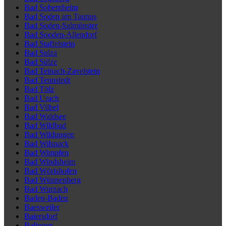
Bad Sobernheim
Bad Soden am Taunus
Bad Soden-Salmünster
Bad Sooden-Allendorf
Bad Staffelstein
Bad Sulza
Bad Sülze
Bad Teinach-Zavelstein
Bad Tennstedt
Bad Tölz
Bad Urach
Bad Vilbel
Bad Waldsee
Bad Wildbad
Bad Wildungen
Bad Wilsnack
Bad Wimpfen
Bad Windsheim
Bad Wörishofen
Bad Wünnenberg
Bad Wurzach
Baden-Baden
Baesweiler
Baiersdorf
Balingen