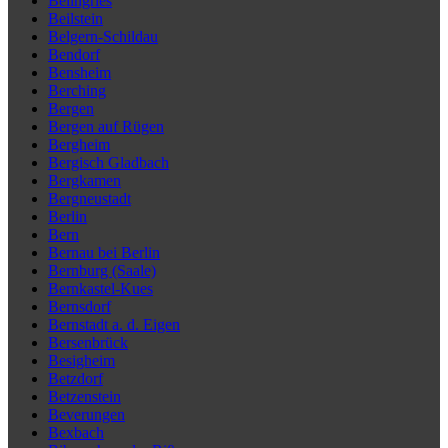
Beilngries
Beilstein
Belgern-Schildau
Bendorf
Bensheim
Berching
Bergen
Bergen auf Rügen
Bergheim
Bergisch Gladbach
Bergkamen
Bergneustadt
Berlin
Bern
Bernau bei Berlin
Bernburg (Saale)
Bernkastel-Kues
Bernsdorf
Bernstadt a. d. Eigen
Bersenbrück
Besigheim
Betzdorf
Betzenstein
Beverungen
Bexbach