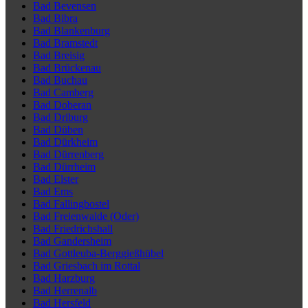
Bad Bevensen
Bad Bibra
Bad Blankenburg
Bad Bramstedt
Bad Breisig
Bad Brückenau
Bad Buchau
Bad Camberg
Bad Doberan
Bad Driburg
Bad Düben
Bad Dürkheim
Bad Dürrenberg
Bad Dürrheim
Bad Elster
Bad Ems
Bad Fallingbostel
Bad Freienwalde (Oder)
Bad Friedrichshall
Bad Gandersheim
Bad Gottleuba-Berggießhübel
Bad Griesbach im Rottal
Bad Harzburg
Bad Herrenalb
Bad Hersfeld