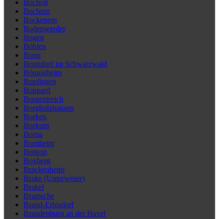
Bocholt
Bochum
Bockenem
Bodenwerder
Bogen
Böhlen
Bonn
Bonndorf im Schwarzwald
Bönnigheim
Bopfingen
Boppard
Borgentreich
Borgholzhausen
Borken
Borkum
Borna
Bornheim
Bottrop
Boxberg
Brackenheim
Brake (Unterweser)
Brakel
Bramsche
Brand-Erbisdorf
Brandenburg an der Havel