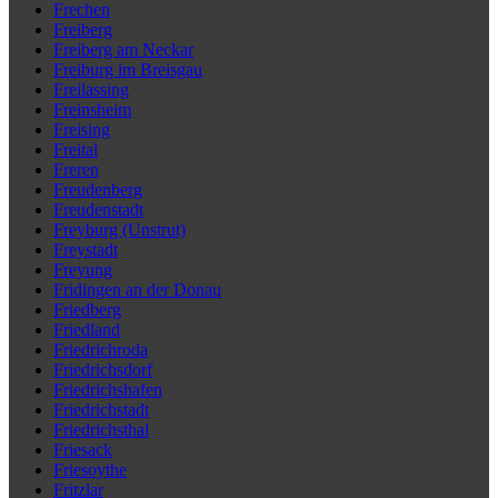
Frechen
Freiberg
Freiberg am Neckar
Freiburg im Breisgau
Freilassing
Freinsheim
Freising
Freital
Freren
Freudenberg
Freudenstadt
Freyburg (Unstrut)
Freystadt
Freyung
Fridingen an der Donau
Friedberg
Friedland
Friedrichroda
Friedrichsdorf
Friedrichshafen
Friedrichstadt
Friedrichsthal
Friesack
Friesoythe
Fritzlar