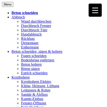
Skip
Menu
to
content
Beton schneiden
Abbruch
Wand durchbrechen
Durchbruch Fenster
Durchbruch Türe
Handabbruch
Rückbau
Demontage
Entkernung
Beton schneiden, sägen & bohren
Fugen schneiden
Bodenbelag entfernen
Beton bohren
Beton sägen
Estrich schneiden
Kernbohren
Kernbohren Elektro
Klima, Heizung, Lüftung
Leitungen & Rohre
Sanitär & Abfluss
Kamin-Einbau
Fenster-Öffnung