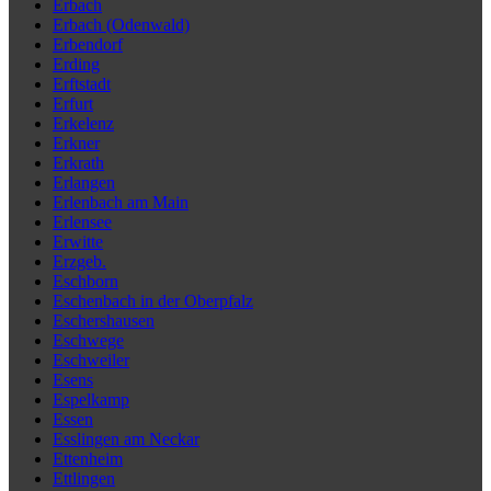
Erbach
Erbach (Odenwald)
Erbendorf
Erding
Erftstadt
Erfurt
Erkelenz
Erkner
Erkrath
Erlangen
Erlenbach am Main
Erlensee
Erwitte
Erzgeb.
Eschborn
Eschenbach in der Oberpfalz
Eschershausen
Eschwege
Eschweiler
Esens
Espelkamp
Essen
Esslingen am Neckar
Ettenheim
Ettlingen