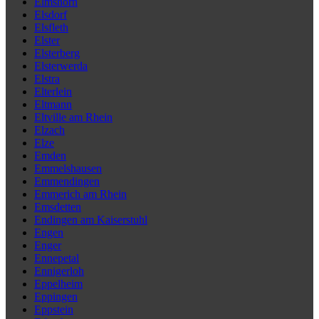
Elmshorn
Elsdorf
Elsfleth
Elster
Elsterberg
Elsterwerda
Elstra
Elterlein
Eltmann
Eltville am Rhein
Elzach
Elze
Emden
Emmelshausen
Emmendingen
Emmerich am Rhein
Emsdetten
Endingen am Kaiserstuhl
Engen
Enger
Ennepetal
Ennigerloh
Eppelheim
Eppingen
Eppstein