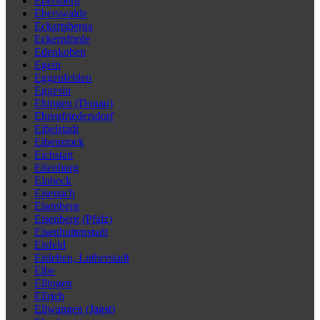
Ebersberg
Eberswalde
Eckartsberga
Eckernförde
Edenkoben
Egeln
Eggenfelden
Eggesin
Ehingen (Donau)
Ehrenfriedersdorf
Eibelstadt
Eibenstock
Eichstätt
Eilenburg
Einbeck
Eisenach
Eisenberg
Eisenberg (Pfalz)
Eisenhüttenstadt
Eisfeld
Eisleben, Lutherstadt
Elbe
Ellingen
Ellrich
Ellwangen (Jagst)