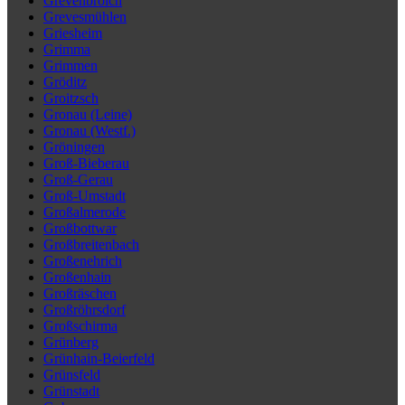
Grevenbroich
Grevesmühlen
Griesheim
Grimma
Grimmen
Gröditz
Groitzsch
Gronau (Leine)
Gronau (Westf.)
Gröningen
Groß-Bieberau
Groß-Gerau
Groß-Umstadt
Großalmerode
Großbottwar
Großbreitenbach
Großenehrich
Großenhain
Großräschen
Großröhrsdorf
Großschirma
Grünberg
Grünhain-Beierfeld
Grünsfeld
Grünstadt