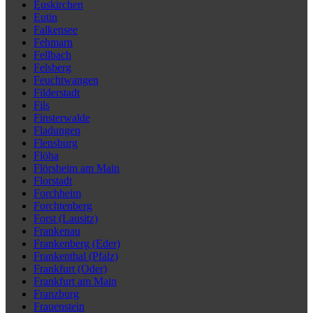
Euskirchen
Eutin
Falkensee
Fehmarn
Fellbach
Felsberg
Feuchtwangen
Filderstadt
Fils
Finsterwalde
Fladungen
Flensburg
Flöha
Flörsheim am Main
Florstadt
Forchheim
Forchtenberg
Forst (Lausitz)
Frankenau
Frankenberg (Eder)
Frankenthal (Pfalz)
Frankfurt (Oder)
Frankfurt am Main
Franzburg
Frauenstein