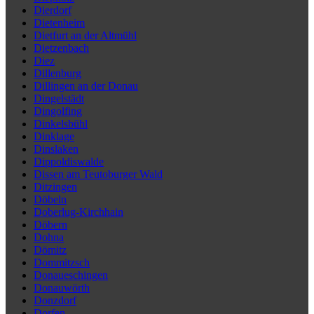
Dierdorf
Dietenheim
Dietfurt an der Altmühl
Dietzenbach
Diez
Dillenburg
Dillingen an der Donau
Dingelstädt
Dingolfing
Dinkelsbühl
Dinklage
Dinslaken
Dippoldiswalde
Dissen am Teutoburger Wald
Ditzingen
Döbeln
Doberlug-Kirchhain
Döbern
Dohna
Dömitz
Dommitzsch
Donaueschingen
Donauwörth
Donzdorf
Dorfen