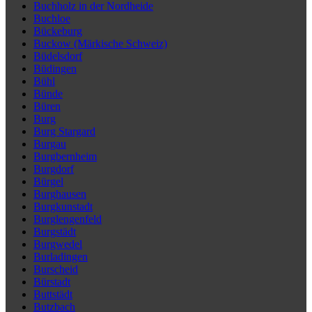
Buchholz in der Nordheide
Buchloe
Bückeburg
Buckow (Märkische Schweiz)
Büdelsdorf
Büdingen
Bühl
Bünde
Büren
Burg
Burg Stargard
Burgau
Burgbernheim
Burgdorf
Bürgel
Burghausen
Burgkunstadt
Burglengenfeld
Burgstädt
Burgwedel
Burladingen
Burscheid
Bürstadt
Buttstädt
Butzbach