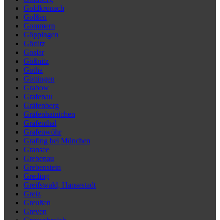
Goldkronach
Golßen
Gommern
Göppingen
Görlitz
Goslar
Gößnitz
Gotha
Göttingen
Grabow
Grafenau
Gräfenberg
Gräfenhainichen
Gräfenthal
Grafenwöhr
Grafing bei München
Gransee
Grebenau
Grebenstein
Greding
Greifswald, Hansestadt
Greiz
Greußen
Greven