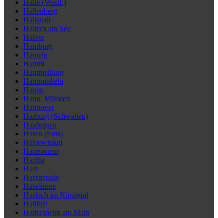
Halle (Westf.)
Hallenberg
Hallstadt
Haltern am See
Halver
Hamburg
Hameln
Hamm
Hammelburg
Hamminkeln
Hanau
Hann. Münden
Hannover
Harburg (Schwaben)
Hardegsen
Haren (Ems)
Harsewinkel
Hartenstein
Hartha
Harz
Harzgerode
Haselünne
Haslach im Kinzigtal
Haßfurt
Hattersheim am Main