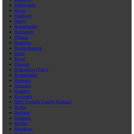
Ballenstedt
Balve
Bamberg
Barby
Bargteheide
Barmstedt
Bärnau
Barntrup
Barsinghausen
Barth
Basel
Bassum
Battenberg (Eder)
Baumholder
Baunach
Baunatal
Bautzen
Bayreuth
BBS Technik GmbH Stuttgart
Bebra
Beckum
Bedburg
Beelitz
Beeskow