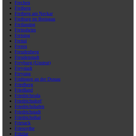
Frechen
Freiberg
Freiberg am Neckar
Freiburg im Breisgau
Freilassing
Freinsheim
Freising
Freital
Freren
Freudenberg
Freudenstadt
Freyburg (Unstrut)
Freystadt
Freyung
Fridingen an der Donau
Friedberg
Friedland
Friedrichroda
Friedrichsdorf
Friedrichshafen
Friedrichstadt
Friedrichsthal
Friesack
Friesoythe
Fritzlar