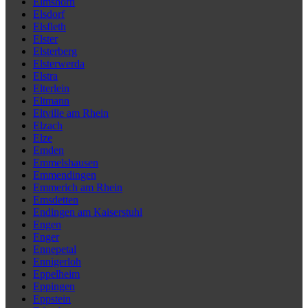
Elmshorn
Elsdorf
Elsfleth
Elster
Elsterberg
Elsterwerda
Elstra
Elterlein
Eltmann
Eltville am Rhein
Elzach
Elze
Emden
Emmelshausen
Emmendingen
Emmerich am Rhein
Emsdetten
Endingen am Kaiserstuhl
Engen
Enger
Ennepetal
Ennigerloh
Eppelheim
Eppingen
Eppstein