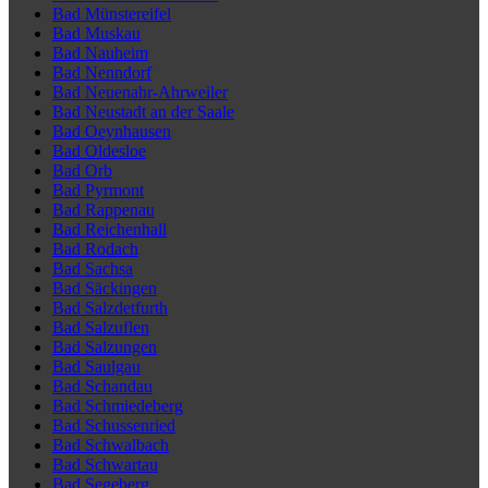
Bad Münstereifel
Bad Muskau
Bad Nauheim
Bad Nenndorf
Bad Neuenahr-Ahrweiler
Bad Neustadt an der Saale
Bad Oeynhausen
Bad Oldesloe
Bad Orb
Bad Pyrmont
Bad Rappenau
Bad Reichenhall
Bad Rodach
Bad Sachsa
Bad Säckingen
Bad Salzdetfurth
Bad Salzuflen
Bad Salzungen
Bad Saulgau
Bad Schandau
Bad Schmiedeberg
Bad Schussenried
Bad Schwalbach
Bad Schwartau
Bad Segeberg