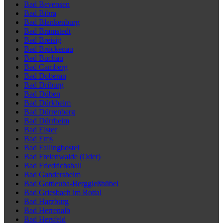
Bad Bevensen
Bad Bibra
Bad Blankenburg
Bad Bramstedt
Bad Breisig
Bad Brückenau
Bad Buchau
Bad Camberg
Bad Doberan
Bad Driburg
Bad Düben
Bad Dürkheim
Bad Dürrenberg
Bad Dürrheim
Bad Elster
Bad Ems
Bad Fallingbostel
Bad Freienwalde (Oder)
Bad Friedrichshall
Bad Gandersheim
Bad Gottleuba-Berggießhübel
Bad Griesbach im Rottal
Bad Harzburg
Bad Herrenalb
Bad Hersfeld