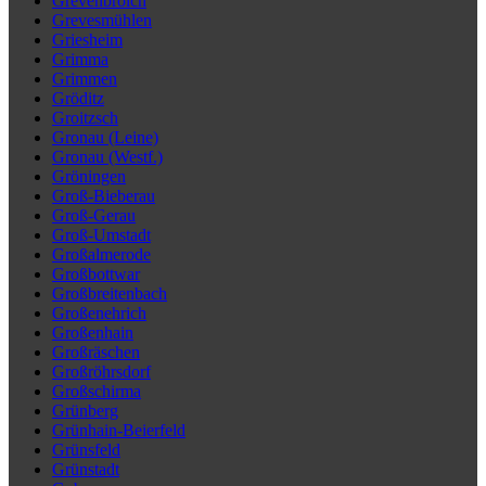
Grevenbroich
Grevesmühlen
Griesheim
Grimma
Grimmen
Gröditz
Groitzsch
Gronau (Leine)
Gronau (Westf.)
Gröningen
Groß-Bieberau
Groß-Gerau
Groß-Umstadt
Großalmerode
Großbottwar
Großbreitenbach
Großenehrich
Großenhain
Großräschen
Großröhrsdorf
Großschirma
Grünberg
Grünhain-Beierfeld
Grünsfeld
Grünstadt