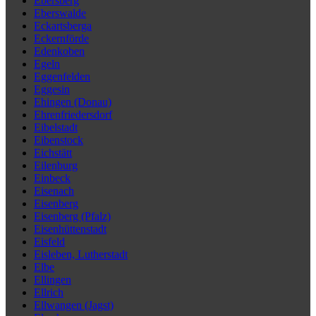
Ebersberg
Eberswalde
Eckartsberga
Eckernförde
Edenkoben
Egeln
Eggenfelden
Eggesin
Ehingen (Donau)
Ehrenfriedersdorf
Eibelstadt
Eibenstock
Eichstätt
Eilenburg
Einbeck
Eisenach
Eisenberg
Eisenberg (Pfalz)
Eisenhüttenstadt
Eisfeld
Eisleben, Lutherstadt
Elbe
Ellingen
Ellrich
Ellwangen (Jagst)