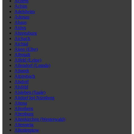
Achern
Achim
Adelsheim
Adenau
Ahaus
Ahlen
Ahrensburg
Aichach
Aichtal
Aken (Elbe)
Albstadt
Alfeld (Leine)
Allendorf (Lumda)
Allstedt
Alpirsbach
Alsdorf
Alsfeld
Alsleben (Saale)
Altdorf bei Nürnberg
Altena
Altenberg
Altenburg
Altenkirchen (Westerwald)
Altensteig
Altentreptow