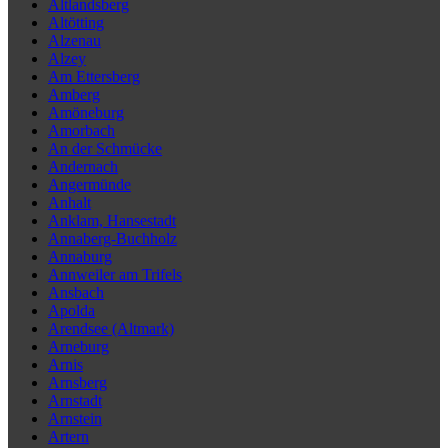
Altlandsberg
Altötting
Alzenau
Alzey
Am Ettersberg
Amberg
Amöneburg
Amorbach
An der Schmücke
Andernach
Angermünde
Anhalt
Anklam, Hansestadt
Annaberg-Buchholz
Annaburg
Annweiler am Trifels
Ansbach
Apolda
Arendsee (Altmark)
Arneburg
Arnis
Arnsberg
Arnstadt
Arnstein
Artern