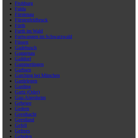
Frohburg
Fulda
Fürstenau
Fürstenfeldbruck
Fürth
Furth im Wald
Furtwangen im Schwarzwald
Füssen
Gadebusch
Gaggenau
Gaildorf
Gammertingen
Garbsen
Garching bei München
Gardelegen
Garding
Gartz (Oder)
Gau-Algesheim
Gebesee
Gedern
Geesthacht
Geestland
Gefell
Gefrees
Gehrden