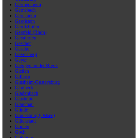
Germersheim
Gernsbach
Gernsheim
Gerolstein
Gerolzhofen
Gersfeld (Rhön)
Gersthofen
Gescher
Geseke
Gevelsberg
Geyer
Giengen an der Brenz
Gießen
Gifhorn
Ginsheim-Gustavsburg
Gladbeck
Gladenbach
Glashütte
Glauchau
Glinde
Glücksburg (Ostsee)
Glückstadt
Gnoien
Goch
Goldberg