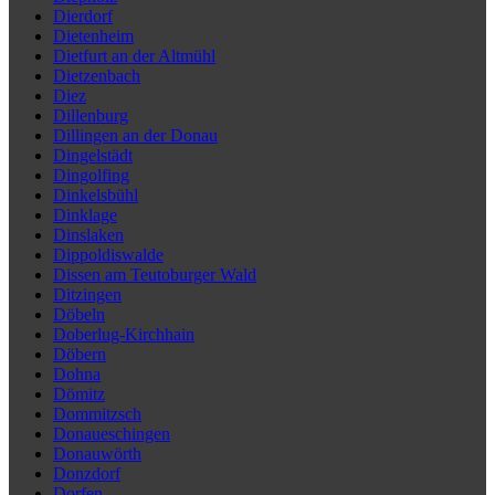
Dierdorf
Dietenheim
Dietfurt an der Altmühl
Dietzenbach
Diez
Dillenburg
Dillingen an der Donau
Dingelstädt
Dingolfing
Dinkelsbühl
Dinklage
Dinslaken
Dippoldiswalde
Dissen am Teutoburger Wald
Ditzingen
Döbeln
Doberlug-Kirchhain
Döbern
Dohna
Dömitz
Dommitzsch
Donaueschingen
Donauwörth
Donzdorf
Dorfen