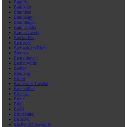
Brandis
Braubach
Braunfels
Braunlage
Bräunlingen
Braunsbedra
Braunschweig
Breckerfeld
Bredstedt
Breisach am Rhein
Bremen
Bremerhaven
Bremervörde
Bretten
Breuberg
Brilon
Brotterode-Trusetal
Bruchköbel
Bruchsal
Brück
Brüel
Brühl
Brunsbüttel
Brüssow
Buchen (Odenwald)