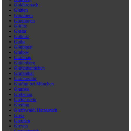
Goldkronach
Golßen
Gommern
Göppingen
Görlitz
Goslar
Gößnitz
Gotha
Göttingen
Grabow
Grafenau
Gräfenberg
Gräfenhainichen
Gräfenthal
Grafenwöhr
Grafing bei München
Gransee
Grebenau
Grebenstein
Greding
Greifswald, Hansestadt
Greiz
Greußen
Greven