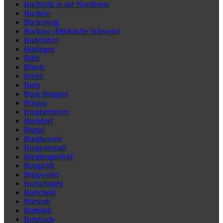
Buchholz in der Nordheide
Buchloe
Bückeburg
Buckow (Märkische Schweiz)
Büdelsdorf
Büdingen
Bühl
Bünde
Büren
Burg
Burg Stargard
Burgau
Burgbernheim
Burgdorf
Bürgel
Burghausen
Burgkunstadt
Burglengenfeld
Burgstädt
Burgwedel
Burladingen
Burscheid
Bürstadt
Buttstädt
Butzbach