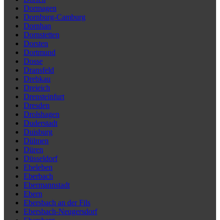
Dormagen
Dornburg-Camburg
Dornhan
Dornstetten
Dorsten
Dortmund
Dosse
Dransfeld
Drebkau
Dreieich
Drensteinfurt
Dresden
Drolshagen
Duderstadt
Duisburg
Dülmen
Düren
Düsseldorf
Ebeleben
Eberbach
Ebermannstadt
Ebern
Ebersbach an der Fils
Ebersbach-Neugersdorf