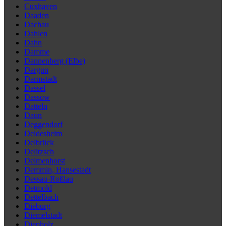
Cuxhaven
Daaden
Dachau
Dahlen
Dahn
Damme
Dannenberg (Elbe)
Dargun
Darmstadt
Dassel
Dassow
Datteln
Daun
Deggendorf
Deidesheim
Delbrück
Delitzsch
Delmenhorst
Demmin, Hansestadt
Dessau-Roßlau
Detmold
Dettelbach
Dieburg
Diemelstadt
Diepholz