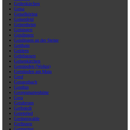
Geilenkirchen
Geisa
Geiselhöring
Geisenfeld
Geisenheim
Geisingen
Geislingen
Geislingen an der Steige
Geithain
Geldern
Gelnhausen
Gelsenkirchen
Gemünden (Wohra)
Gemünden am Main
Genf
Gengenbach
Genthin
Georgsmarienhütte
Gera
Gerabronn
Gerbstedt
Geretsried
Geringswalde
Gerlingen
Germering