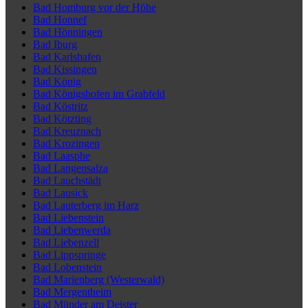
Bad Homburg vor der Höhe
Bad Honnef
Bad Hönningen
Bad Iburg
Bad Karlshafen
Bad Kissingen
Bad König
Bad Königshofen im Grabfeld
Bad Köstritz
Bad Kötzting
Bad Kreuznach
Bad Krozingen
Bad Laasphe
Bad Langensalza
Bad Lauchstädt
Bad Lausick
Bad Lauterberg im Harz
Bad Liebenstein
Bad Liebenwerda
Bad Liebenzell
Bad Lippspringe
Bad Lobenstein
Bad Marienberg (Westerwald)
Bad Mergentheim
Bad Münder am Deister