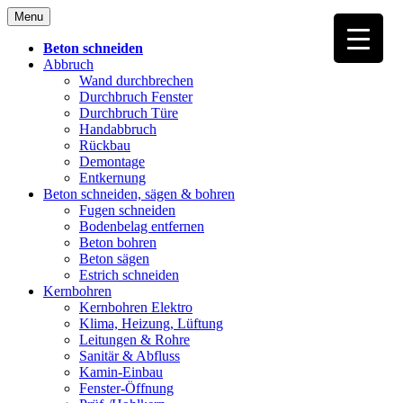
Skip
Menu
to
content
Beton schneiden
Abbruch
Wand durchbrechen
Durchbruch Fenster
Durchbruch Türe
Handabbruch
Rückbau
Demontage
Entkernung
Beton schneiden, sägen & bohren
Fugen schneiden
Bodenbelag entfernen
Beton bohren
Beton sägen
Estrich schneiden
Kernbohren
Kernbohren Elektro
Klima, Heizung, Lüftung
Leitungen & Rohre
Sanitär & Abfluss
Kamin-Einbau
Fenster-Öffnung