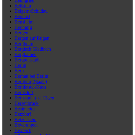
Beilngries
Beilstein
Belgern-Schildau
Bendorf
Bensheim
Berching
Bergen
Bergen auf Rügen
Bergheim
Bergisch Gladbach
Bergkamen
Bergneustadt
Berlin
Bern
Bernau bei Berlin
Bernburg (Saale)
Bernkastel-Kues
Bernsdorf
Bernstadt a. d. Eigen
Bersenbrück
Besigheim
Betzdorf
Betzenstein
Beverungen
Bexbach