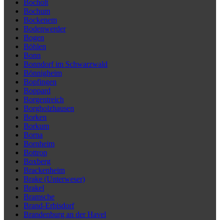
Bocholt
Bochum
Bockenem
Bodenwerder
Bogen
Böhlen
Bonn
Bonndorf im Schwarzwald
Bönnigheim
Bopfingen
Boppard
Borgentreich
Borgholzhausen
Borken
Borkum
Borna
Bornheim
Bottrop
Boxberg
Brackenheim
Brake (Unterweser)
Brakel
Bramsche
Brand-Erbisdorf
Brandenburg an der Havel