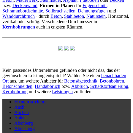
Beton
,
Mauerwerk
,
Steinmauer
,
Asphalt
,
Fußboden
oder
Decken
bzw.
Deckenwand
;
Firmen in Plauen
für
Fugenschnitt
,
Schrammbordschnitte
,
Sollbruchstellen
,
Dehnungsfugen
und
Wanddurchbruch
- durch
Beton
,
Stahlbeton
,
Naturstein
. Horizontal,
vertikal oder schräg. Verschiedene Durchmesser in
Kernbohrungen
auch in engsten Räumen.
Kein passendes Unternehmen gefunden oder nicht das, das der
gewünschten Leistung entspricht? Wählen Sie einen
benachbarten
Ort
aus, um weitere Anbieter für
Betonsägetechnik
,
Betonbohren
,
Betonschneiden
,
Handabbruch
bzw.
Abbruch
,
Schadstoffsanierung
,
Kernbohrung
und weitere
Leistungen
zu finden.
Firmen suchen:
Aach
Aachen
Aalen
Abenberg
Abensberg