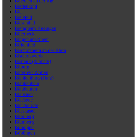
Biberach an der Riß
Biedenkopf
Biel
Bielefeld
Biesenthal
Bietigheim-Bissingen
Billerbeck
Bingen am Rhein
Birkenfeld
Bischofsheim an der Rhön
Bischofswerda
Bismark (Altmark)
Bitburg
Bitterfeld-Wolfen
Blankenburg (Harz)
Blankenhain
Blaubeuren
Blaustein
Bleckede
Bleicherode
Blieskastel
Blomberg
Blumberg
Bobingen
Böblingen