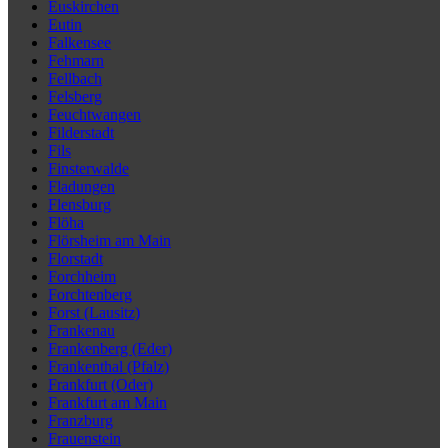
Euskirchen
Eutin
Falkensee
Fehmarn
Fellbach
Felsberg
Feuchtwangen
Filderstadt
Fils
Finsterwalde
Fladungen
Flensburg
Flöha
Flörsheim am Main
Florstadt
Forchheim
Forchtenberg
Forst (Lausitz)
Frankenau
Frankenberg (Eder)
Frankenthal (Pfalz)
Frankfurt (Oder)
Frankfurt am Main
Franzburg
Frauenstein