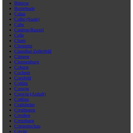
Bützow
Buxtehude
Calau
Calbe (Saale)
Calw
Castrop-Rauxel
Celle
Cham
Chemnitz
Clausthal-Zellerfeld
Clingen
Cloppenburg
Coburg
Cochem
Coesfeld
Colditz
Coswig
Coswig (Anhalt)
Cottbus
Crailsheim
Creglingen
Creußen
Creuzburg
Crimmitschau
Crivitz