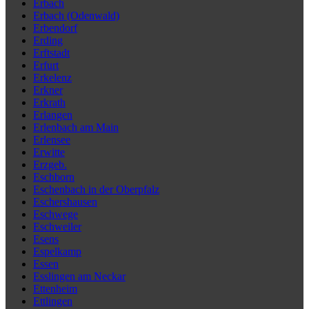
Erbach
Erbach (Odenwald)
Erbendorf
Erding
Erftstadt
Erfurt
Erkelenz
Erkner
Erkrath
Erlangen
Erlenbach am Main
Erlensee
Erwitte
Erzgeb.
Eschborn
Eschenbach in der Oberpfalz
Eschershausen
Eschwege
Eschweiler
Esens
Espelkamp
Essen
Esslingen am Neckar
Ettenheim
Ettlingen