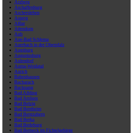
Arzberg
Aschaffenburg
Aschersleben
Asperg
Aßlar
Attendorn
Aub
Aue-Bad Schlema
Auerbach in der Oberpfalz
Augsburg
Augustusburg
Aulendorf
Auma-Weidatal
Aurich
Babenhausen
Bacharach
Backnang
Bad Aibling
Bad Arolsen
Bad Belzig
Bad Bentheim
Bad Bergzabern
Bad Berka
Bad Berleburg
Bad Berneck im Fichtelgebirge