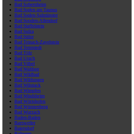
Bad Sobernheim
Bad Soden am Taunus
Bad Soden-Salmünster
Bad Sooden-Allendorf
Bad Staffelstein
Bad Sulza
Bad Sülze
Bad Teinach-Zavelstein
Bad Tennstedt
Bad Tölz
Bad Urach
Bad Vilbel
Bad Waldsee
Bad Wildbad
Bad Wildungen
Bad Wilsnack
Bad Wimpfen
Bad Windsheim
Bad Wörishofen
Bad Wünnenberg
Bad Wurzach
Baden-Baden
Baesweiler
Baiersdorf
Balingen