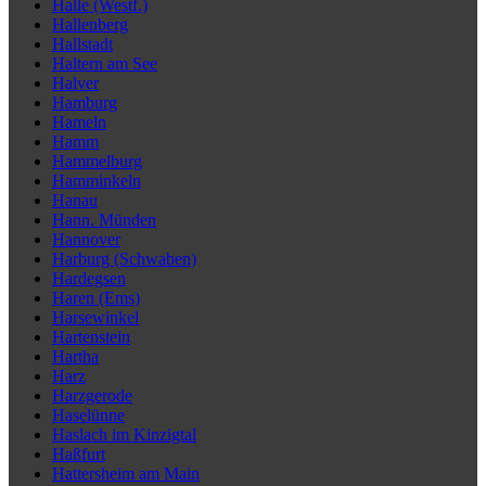
Halle (Westf.)
Hallenberg
Hallstadt
Haltern am See
Halver
Hamburg
Hameln
Hamm
Hammelburg
Hamminkeln
Hanau
Hann. Münden
Hannover
Harburg (Schwaben)
Hardegsen
Haren (Ems)
Harsewinkel
Hartenstein
Hartha
Harz
Harzgerode
Haselünne
Haslach im Kinzigtal
Haßfurt
Hattersheim am Main