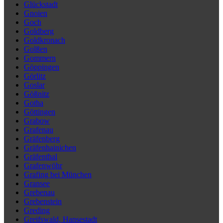
Glückstadt
Gnoien
Goch
Goldberg
Goldkronach
Golßen
Gommern
Göppingen
Görlitz
Goslar
Gößnitz
Gotha
Göttingen
Grabow
Grafenau
Gräfenberg
Gräfenhainichen
Gräfenthal
Grafenwöhr
Grafing bei München
Gransee
Grebenau
Grebenstein
Greding
Greifswald, Hansestadt