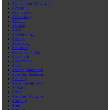
Altenkirchen (Westerwald)
Altensteig
Altentreptow
Altlandsberg
Altötting
Alzenau
Alzey
Am Ettersberg
Amberg
Amöneburg
Amorbach
An der Schmücke
Andernach
Angermünde
Anhalt
Anklam, Hansestadt
Annaberg-Buchholz
Annaburg
Annweiler am Trifels
Ansbach
Apolda
Arendsee (Altmark)
Arneburg
Arnis
Arnsberg