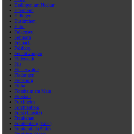
Esslingen am Neckar
Ettenheim
Ettlingen
Euskirchen
Eutin
Falkensee
Fehmarn
Fellbach
Felsberg
Feuchtwangen
Filderstadt
Fils
Finsterwalde
Fladungen
Flensburg
Flöha
Flörsheim am Main
Florstadt
Forchheim
Forchtenberg
Forst (Lausitz)
Frankenau
Frankenberg (Eder)
Frankenthal (Pfalz)