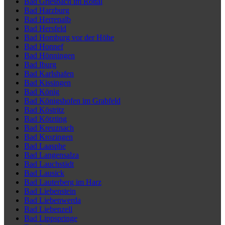
Bad Griesbach im Rottal
Bad Harzburg
Bad Herrenalb
Bad Hersfeld
Bad Homburg vor der Höhe
Bad Honnef
Bad Hönningen
Bad Iburg
Bad Karlshafen
Bad Kissingen
Bad König
Bad Königshofen im Grabfeld
Bad Köstritz
Bad Kötzting
Bad Kreuznach
Bad Krozingen
Bad Laasphe
Bad Langensalza
Bad Lauchstädt
Bad Lausick
Bad Lauterberg im Harz
Bad Liebenstein
Bad Liebenwerda
Bad Liebenzell
Bad Lippspringe