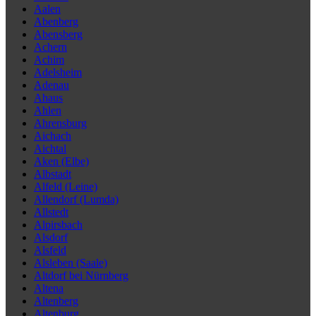
Aalen
Abenberg
Abensberg
Achern
Achim
Adelsheim
Adenau
Ahaus
Ahlen
Ahrensburg
Aichach
Aichtal
Aken (Elbe)
Albstadt
Alfeld (Leine)
Allendorf (Lumda)
Allstedt
Alpirsbach
Alsdorf
Alsfeld
Alsleben (Saale)
Altdorf bei Nürnberg
Altena
Altenberg
Altenburg