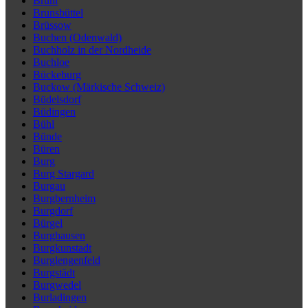
Brühl
Brunsbüttel
Brüssow
Buchen (Odenwald)
Buchholz in der Nordheide
Buchloe
Bückeburg
Buckow (Märkische Schweiz)
Büdelsdorf
Büdingen
Bühl
Bünde
Büren
Burg
Burg Stargard
Burgau
Burgbernheim
Burgdorf
Bürgel
Burghausen
Burgkunstadt
Burglengenfeld
Burgstädt
Burgwedel
Burladingen