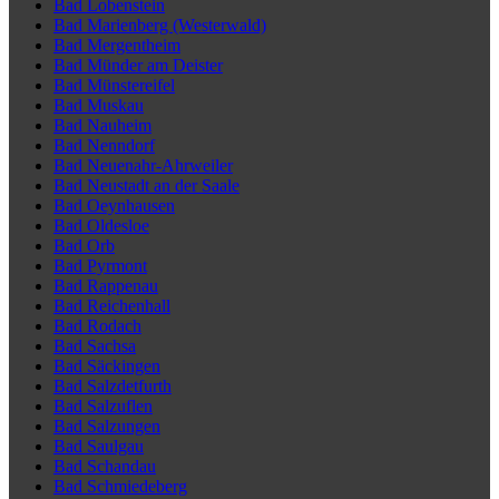
Bad Lobenstein
Bad Marienberg (Westerwald)
Bad Mergentheim
Bad Münder am Deister
Bad Münstereifel
Bad Muskau
Bad Nauheim
Bad Nenndorf
Bad Neuenahr-Ahrweiler
Bad Neustadt an der Saale
Bad Oeynhausen
Bad Oldesloe
Bad Orb
Bad Pyrmont
Bad Rappenau
Bad Reichenhall
Bad Rodach
Bad Sachsa
Bad Säckingen
Bad Salzdetfurth
Bad Salzuflen
Bad Salzungen
Bad Saulgau
Bad Schandau
Bad Schmiedeberg