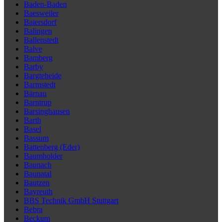
Baden-Baden
Baesweiler
Baiersdorf
Balingen
Ballenstedt
Balve
Bamberg
Barby
Bargteheide
Barmstedt
Bärnau
Barntrup
Barsinghausen
Barth
Basel
Bassum
Battenberg (Eder)
Baumholder
Baunach
Baunatal
Bautzen
Bayreuth
BBS Technik GmbH Stuttgart
Bebra
Beckum