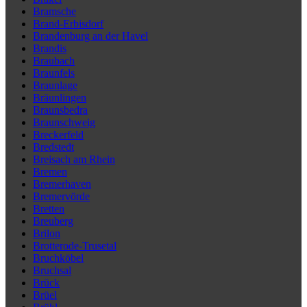
Bramsche
Brand-Erbisdorf
Brandenburg an der Havel
Brandis
Braubach
Braunfels
Braunlage
Bräunlingen
Braunsbedra
Braunschweig
Breckerfeld
Bredstedt
Breisach am Rhein
Bremen
Bremerhaven
Bremervörde
Bretten
Breuberg
Brilon
Brotterode-Trusetal
Bruchköbel
Bruchsal
Brück
Brüel