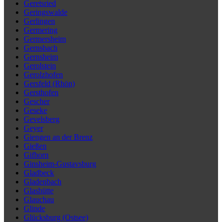
Geretsried
Geringswalde
Gerlingen
Germering
Germersheim
Gernsbach
Gernsheim
Gerolstein
Gerolzhofen
Gersfeld (Rhön)
Gersthofen
Gescher
Geseke
Gevelsberg
Geyer
Giengen an der Brenz
Gießen
Gifhorn
Ginsheim-Gustavsburg
Gladbeck
Gladenbach
Glashütte
Glauchau
Glinde
Glücksburg (Ostsee)