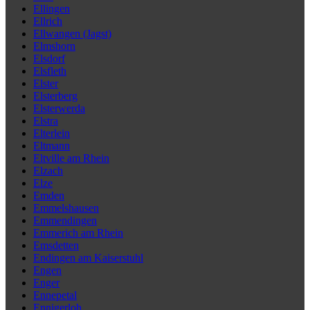
Ellingen
Ellrich
Ellwangen (Jagst)
Elmshorn
Elsdorf
Elsfleth
Elster
Elsterberg
Elsterwerda
Elstra
Elterlein
Eltmann
Eltville am Rhein
Elzach
Elze
Emden
Emmelshausen
Emmendingen
Emmerich am Rhein
Emsdetten
Endingen am Kaiserstuhl
Engen
Enger
Ennepetal
Ennigerloh