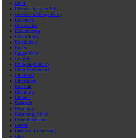
Ebern
Ebersbach an der Fils
Ebersbach-Neugersdorf
Ebersberg
Eberswalde
Eckartsberga
Eckernförde
Edenkoben
Egeln
Eggenfelden
Eggesin
Ehingen (Donau)
Ehrenfriedersdorf
Eibelstadt
Eibenstock
Eichstätt
Eilenburg
Einbeck
Eisenach
Eisenberg
Eisenberg (Pfalz)
Eisenhüttenstadt
Eisfeld
Eisleben, Lutherstadt
Elbe