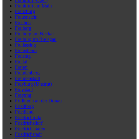
Frankfurt (Oder)
Frankfurt am Main
Franzburg
Frauenstein
Frechen
Freiberg
Freiberg am Neckar
Freiburg im Breisgau
Freilassing
Freinsheim
Freising
Freital
Freren
Freudenberg
Freudenstadt
Freyburg (Unstrut)
Freystadt
Freyung
Fridingen an der Donau
Friedberg
Friedland
Friedrichroda
Friedrichsdorf
Friedrichshafen
Friedrichstadt