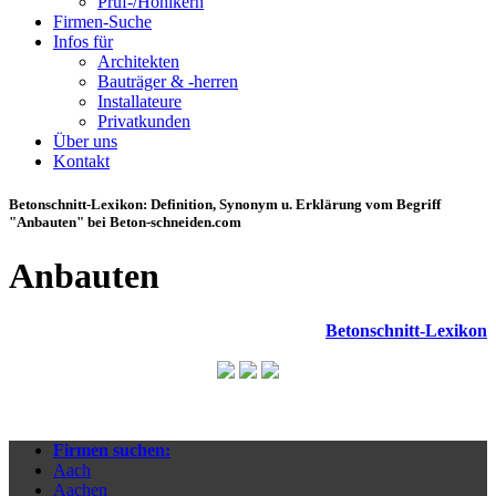
Prüf-/Hohlkern
Firmen-Suche
Infos für
Architekten
Bauträger & -herren
Installateure
Privatkunden
Über uns
Kontakt
Betonschnitt-Lexikon: Definition, Synonym u. Erklärung vom Begriff
"
Anbauten
" bei
Beton-schneiden.com
Anbauten
Betonschnitt-Lexikon
Firmen suchen:
Aach
Aachen