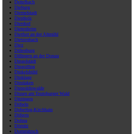
Dettelbach
Dieburg
Diemelstadt
Diepholz
Dierdorf
Dietenheim
Dietfurt an der Altmühl
Dietzenbach
Diez
Dillenburg
Dillingen an der Donau
Dingelstädt
Dingolfing
Dinkelsbühl
Dinklage
Dinslaken
Dippoldiswalde
Dissen am Teutoburger Wald
Ditzingen
Döbeln
Doberlug-Kirchhain
Döbern
Dohna
Dömitz
Dommitzsch