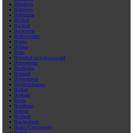
Blumberg
Bobingen
Böblingen
Bocholt
Bochum
Bockenem
Bodenwerder
Bogen
Böhlen
Bonn
Bonndorf im Schwarzwald
Bönnigheim
Bopfingen
Boppard
Borgentreich
Borgholzhausen
Borken
Borkum
Borna
Bornheim
Bottrop
Boxberg
Brackenheim
Brake (Unterweser)
Brakel