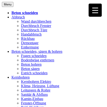
Skip
Menu
to
content
Beton schneiden
Abbruch
Wand durchbrechen
Durchbruch Fenster
Durchbruch Türe
Handabbruch
Rückbau
Demontage
Entkernung
Beton schneiden, sägen & bohren
Fugen schneiden
Bodenbelag entfernen
Beton bohren
Beton sägen
Estrich schneiden
Kernbohren
Kernbohren Elektro
Klima, Heizung, Lüftung
Leitungen & Rohre
Sanitär & Abfluss
Kamin-Einbau
Fenster-Öffnung