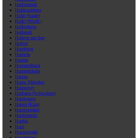
Halberstadt
Haldensleben
Halle (Saale)
Halle (Westf.)
Hallenberg
Hallstadt
Haltern am See
Halver
Hamburg
Hameln
Hamm
Hammelburg
Hamminkeln
Hanau
Hann. Münden
Hannover
Harburg (Schwaben)
Hardegsen
Haren (Ems)
Harsewinkel
Hartenstein
Hartha
Harz
Harzgerode
Haselünne