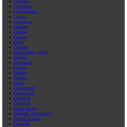
Creußen
Creuzburg
Crimmitschau
Crivitz
Cuxhaven
Daaden
Dachau
Dahlen
Dahn
Damme
Dannenberg (Elbe)
Dargun
Darmstadt
Dassel
Dassow
Datteln
Daun
Deggendorf
Deidesheim
Delbrück
Delitzsch
Delmenhorst
Demmin, Hansestadt
Dessau-Roßlau
Detmold