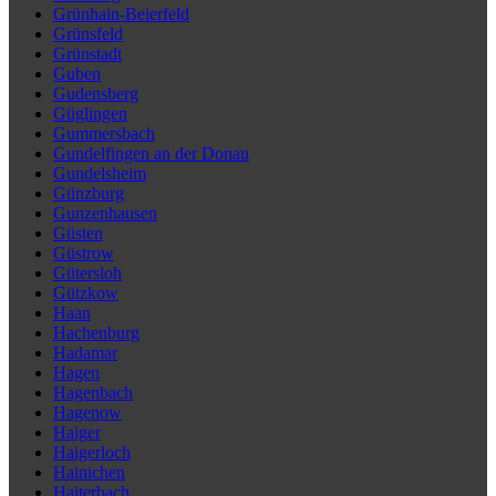
Grünhain-Beierfeld
Grünsfeld
Grünstadt
Guben
Gudensberg
Güglingen
Gummersbach
Gundelfingen an der Donau
Gundelsheim
Günzburg
Gunzenhausen
Güsten
Güstrow
Gütersloh
Gützkow
Haan
Hachenburg
Hadamar
Hagen
Hagenbach
Hagenow
Haiger
Haigerloch
Hainichen
Haiterbach