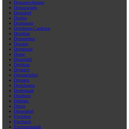
Donaueschingen
Donauwörth
Donzdorf
Dorfen
Dormagen
Dornburg-Camburg
Dornhan
Dornstetten
Dorsten
Dortmund
Dosse
Dransfeld
Drebkau
Dreieich
Drensteinfurt
Dresden
Drolshagen
Duderstadt
Duisburg
Dülmen
Düren
Düsseldorf
Ebeleben
Eberbach
Ebermannstadt