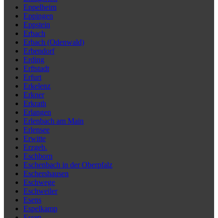
Eppelheim
Eppingen
Eppstein
Erbach
Erbach (Odenwald)
Erbendorf
Erding
Erftstadt
Erfurt
Erkelenz
Erkner
Erkrath
Erlangen
Erlenbach am Main
Erlensee
Erwitte
Erzgeb.
Eschborn
Eschenbach in der Oberpfalz
Eschershausen
Eschwege
Eschweiler
Esens
Espelkamp
Essen