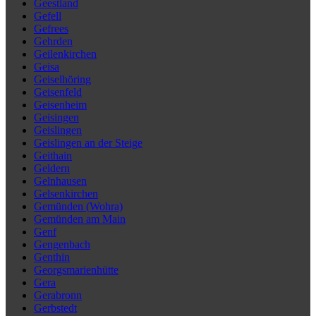
Geestland
Gefell
Gefrees
Gehrden
Geilenkirchen
Geisa
Geiselhöring
Geisenfeld
Geisenheim
Geisingen
Geislingen
Geislingen an der Steige
Geithain
Geldern
Gelnhausen
Gelsenkirchen
Gemünden (Wohra)
Gemünden am Main
Genf
Gengenbach
Genthin
Georgsmarienhütte
Gera
Gerabronn
Gerbstedt