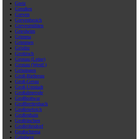
Greiz
Greußen
Greven
Grevenbroich
Grevesmühlen
Griesheim
Grimma
Grimmen
Gröditz
Groitzsch
Gronau (Leine)
Gronau (Westf.)
Gröningen
Groß-Bieberau
Groß-Gerau
Groß-Umstadt
Großalmerode
Großbottwar
Großbreitenbach
Großenehrich
Großenhain
Großräschen
Großröhrsdorf
Großschirma
Grünberg