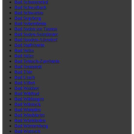
Bad Schussenried
Bad Schwalbach
Bad Schwartau
Bad Segeberg
Bad Sobernheim
Bad Soden am Taunus
Bad Soden-Salmünster
Bad Sooden-Allendorf
Bad Staffelstein
Bad Sulza
Bad Sülze
Bad Teinach-Zavelstein
Bad Tennstedt
Bad Tölz
Bad Urach
Bad Vilbel
Bad Waldsee
Bad Wildbad
Bad Wildungen
Bad Wilsnack
Bad Wimpfen
Bad Windsheim
Bad Wörishofen
Bad Wünnenberg
Bad Wurzach