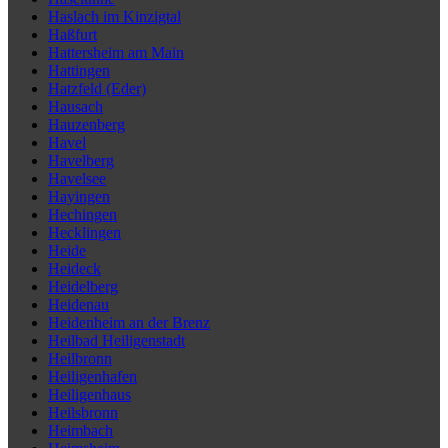
Haslach im Kinzigtal
Haßfurt
Hattersheim am Main
Hattingen
Hatzfeld (Eder)
Hausach
Hauzenberg
Havel
Havelberg
Havelsee
Hayingen
Hechingen
Hecklingen
Heide
Heideck
Heidelberg
Heidenau
Heidenheim an der Brenz
Heilbad Heiligenstadt
Heilbronn
Heiligenhafen
Heiligenhaus
Heilsbronn
Heimbach