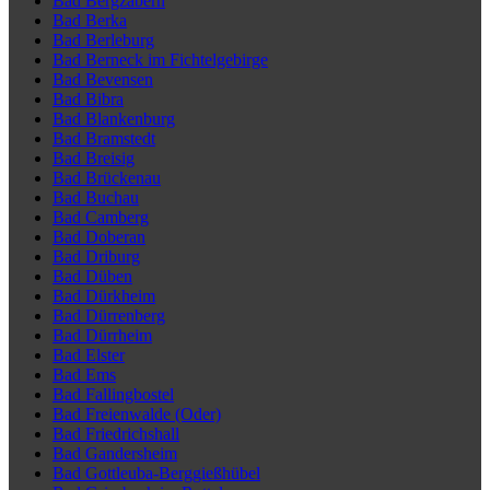
Bad Bergzabern
Bad Berka
Bad Berleburg
Bad Berneck im Fichtelgebirge
Bad Bevensen
Bad Bibra
Bad Blankenburg
Bad Bramstedt
Bad Breisig
Bad Brückenau
Bad Buchau
Bad Camberg
Bad Doberan
Bad Driburg
Bad Düben
Bad Dürkheim
Bad Dürrenberg
Bad Dürrheim
Bad Elster
Bad Ems
Bad Fallingbostel
Bad Freienwalde (Oder)
Bad Friedrichshall
Bad Gandersheim
Bad Gottleuba-Berggießhübel