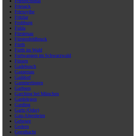
Friedrichsthal
Friesack
Friesoythe
Fritzlar
Frohburg
Fulda
Fürstenau
Fürstenfeldbruck
Fürth
Furth im Wald
Furtwangen im Schwarzwald
Füssen
Gadebusch
Gaggenau
Gaildorf
Gammertingen
Garbsen
Garching bei München
Gardelegen
Garding
Gartz (Oder)
Gau-Algesheim
Gebesee
Gedern
Geesthacht