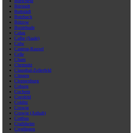
Burscheid
Bürstadt
Buttstädt
Butzbach
Bützow
Buxtehude
Calau
Calbe (Saale)
Calw
Castrop-Rauxel
Celle
Cham
Chemnitz
Clausthal-Zellerfeld
Clingen
Cloppenburg
Coburg
Cochem
Coesfeld
Colditz
Coswig
Coswig (Anhalt)
Cottbus
Crailsheim
Creglingen