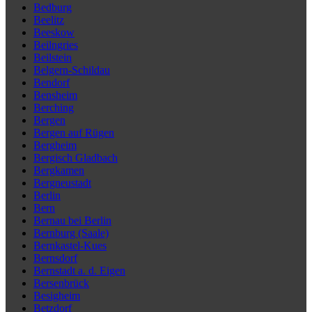
Bedburg
Beelitz
Beeskow
Beilngries
Beilstein
Belgern-Schildau
Bendorf
Bensheim
Berching
Bergen
Bergen auf Rügen
Bergheim
Bergisch Gladbach
Bergkamen
Bergneustadt
Berlin
Bern
Bernau bei Berlin
Bernburg (Saale)
Bernkastel-Kues
Bernsdorf
Bernstadt a. d. Eigen
Bersenbrück
Besigheim
Betzdorf