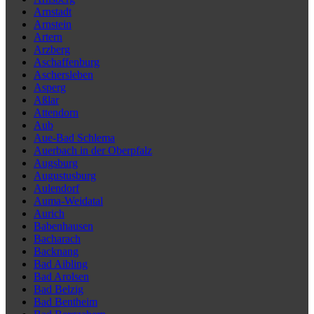
Arnstadt
Arnstein
Artern
Arzberg
Aschaffenburg
Aschersleben
Asperg
Aßlar
Attendorn
Aub
Aue-Bad Schlema
Auerbach in der Oberpfalz
Augsburg
Augustusburg
Aulendorf
Auma-Weidatal
Aurich
Babenhausen
Bacharach
Backnang
Bad Aibling
Bad Arolsen
Bad Belzig
Bad Bentheim