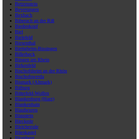
Betzenstein
Beverungen
Bexbach
Biberach an der Riß
Biedenkopf
Biel
Bielefeld
Biesenthal
Bietigheim-Bissingen
Billerbeck
Bingen am Rhein
Birkenfeld
Bischofsheim an der Rhön
Bischofswerda
Bismark (Altmark)
Bitburg
Bitterfeld-Wolfen
Blankenburg (Harz)
Blankenhain
Blaubeuren
Blaustein
Bleckede
Bleicherode
Blieskastel
Blomberg