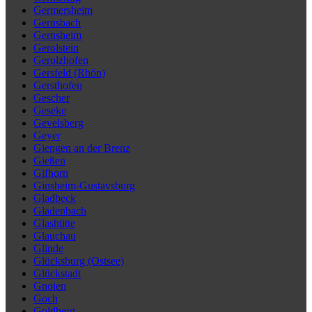
Germersheim
Gernsbach
Gernsheim
Gerolstein
Gerolzhofen
Gersfeld (Rhön)
Gersthofen
Gescher
Geseke
Gevelsberg
Geyer
Giengen an der Brenz
Gießen
Gifhorn
Ginsheim-Gustavsburg
Gladbeck
Gladenbach
Glashütte
Glauchau
Glinde
Glücksburg (Ostsee)
Glückstadt
Gnoien
Goch
Goldberg