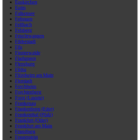
Euskirchen
Eutin
Falkensee
Fehmarn
Fellbach
Felsberg
Feuchtwangen
Filderstadt
Fils
Finsterwalde
Fladungen
Flensburg
Flöha
Flörsheim am Main
Florstadt
Forchheim
Forchtenberg
Forst (Lausitz)
Frankenau
Frankenberg (Eder)
Frankenthal (Pfalz)
Frankfurt (Oder)
Frankfurt am Main
Franzburg
Frauenstein