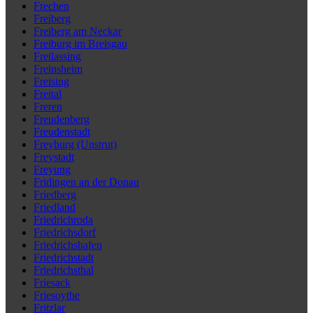
Frechen
Freiberg
Freiberg am Neckar
Freiburg im Breisgau
Freilassing
Freinsheim
Freising
Freital
Freren
Freudenberg
Freudenstadt
Freyburg (Unstrut)
Freystadt
Freyung
Fridingen an der Donau
Friedberg
Friedland
Friedrichroda
Friedrichsdorf
Friedrichshafen
Friedrichstadt
Friedrichsthal
Friesack
Friesoythe
Fritzlar