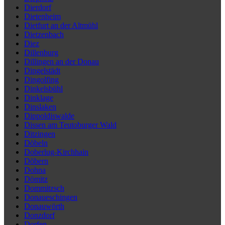
Dierdorf
Dietenheim
Dietfurt an der Altmühl
Dietzenbach
Diez
Dillenburg
Dillingen an der Donau
Dingelstädt
Dingolfing
Dinkelsbühl
Dinklage
Dinslaken
Dippoldiswalde
Dissen am Teutoburger Wald
Ditzingen
Döbeln
Doberlug-Kirchhain
Döbern
Dohna
Dömitz
Dommitzsch
Donaueschingen
Donauwörth
Donzdorf
Dorfen