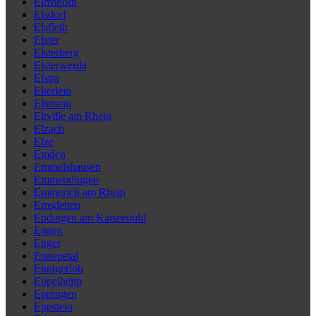
Elmshorn
Elsdorf
Elsfleth
Elster
Elsterberg
Elsterwerda
Elstra
Elterlein
Eltmann
Eltville am Rhein
Elzach
Elze
Emden
Emmelshausen
Emmendingen
Emmerich am Rhein
Emsdetten
Endingen am Kaiserstuhl
Engen
Enger
Ennepetal
Ennigerloh
Eppelheim
Eppingen
Eppstein