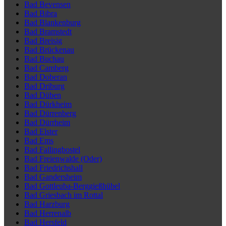
Bad Bevensen
Bad Bibra
Bad Blankenburg
Bad Bramstedt
Bad Breisig
Bad Brückenau
Bad Buchau
Bad Camberg
Bad Doberan
Bad Driburg
Bad Düben
Bad Dürkheim
Bad Dürrenberg
Bad Dürrheim
Bad Elster
Bad Ems
Bad Fallingbostel
Bad Freienwalde (Oder)
Bad Friedrichshall
Bad Gandersheim
Bad Gottleuba-Berggießhübel
Bad Griesbach im Rottal
Bad Harzburg
Bad Herrenalb
Bad Hersfeld