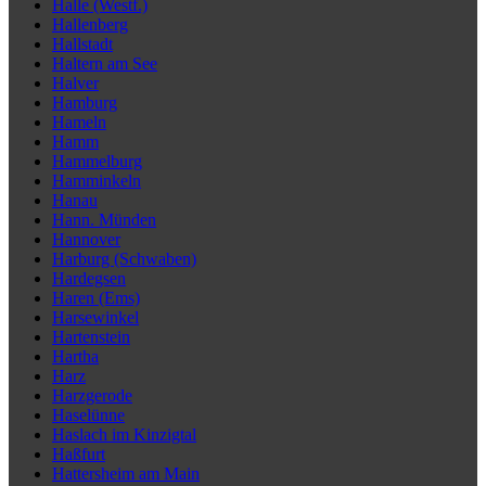
Halle (Westf.)
Hallenberg
Hallstadt
Haltern am See
Halver
Hamburg
Hameln
Hamm
Hammelburg
Hamminkeln
Hanau
Hann. Münden
Hannover
Harburg (Schwaben)
Hardegsen
Haren (Ems)
Harsewinkel
Hartenstein
Hartha
Harz
Harzgerode
Haselünne
Haslach im Kinzigtal
Haßfurt
Hattersheim am Main