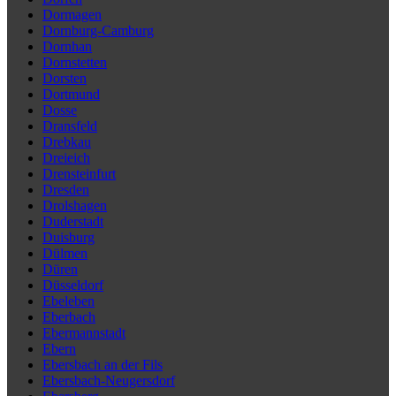
Dormagen
Dornburg-Camburg
Dornhan
Dornstetten
Dorsten
Dortmund
Dosse
Dransfeld
Drebkau
Dreieich
Drensteinfurt
Dresden
Drolshagen
Duderstadt
Duisburg
Dülmen
Düren
Düsseldorf
Ebeleben
Eberbach
Ebermannstadt
Ebern
Ebersbach an der Fils
Ebersbach-Neugersdorf