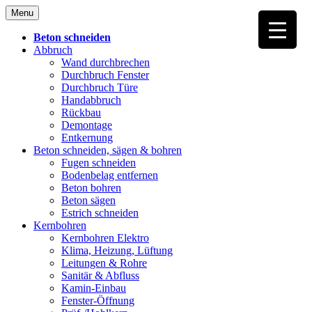
Skip
Menu
to
content
Beton schneiden
Abbruch
Wand durchbrechen
Durchbruch Fenster
Durchbruch Türe
Handabbruch
Rückbau
Demontage
Entkernung
Beton schneiden, sägen & bohren
Fugen schneiden
Bodenbelag entfernen
Beton bohren
Beton sägen
Estrich schneiden
Kernbohren
Kernbohren Elektro
Klima, Heizung, Lüftung
Leitungen & Rohre
Sanitär & Abfluss
Kamin-Einbau
Fenster-Öffnung