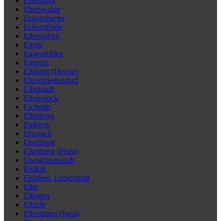
Ebersberg
Eberswalde
Eckartsberga
Eckernförde
Edenkoben
Egeln
Eggenfelden
Eggesin
Ehingen (Donau)
Ehrenfriedersdorf
Eibelstadt
Eibenstock
Eichstätt
Eilenburg
Einbeck
Eisenach
Eisenberg
Eisenberg (Pfalz)
Eisenhüttenstadt
Eisfeld
Eisleben, Lutherstadt
Elbe
Ellingen
Ellrich
Ellwangen (Jagst)