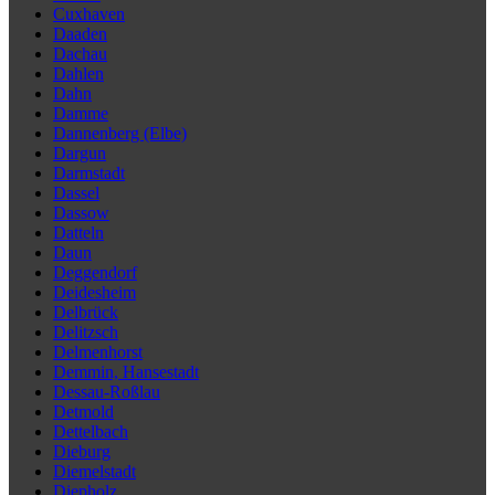
Cuxhaven
Daaden
Dachau
Dahlen
Dahn
Damme
Dannenberg (Elbe)
Dargun
Darmstadt
Dassel
Dassow
Datteln
Daun
Deggendorf
Deidesheim
Delbrück
Delitzsch
Delmenhorst
Demmin, Hansestadt
Dessau-Roßlau
Detmold
Dettelbach
Dieburg
Diemelstadt
Diepholz