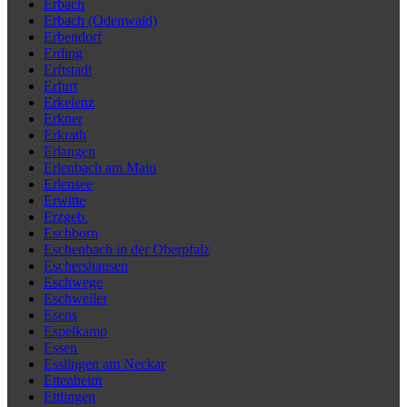
Erbach
Erbach (Odenwald)
Erbendorf
Erding
Erftstadt
Erfurt
Erkelenz
Erkner
Erkrath
Erlangen
Erlenbach am Main
Erlensee
Erwitte
Erzgeb.
Eschborn
Eschenbach in der Oberpfalz
Eschershausen
Eschwege
Eschweiler
Esens
Espelkamp
Essen
Esslingen am Neckar
Ettenheim
Ettlingen