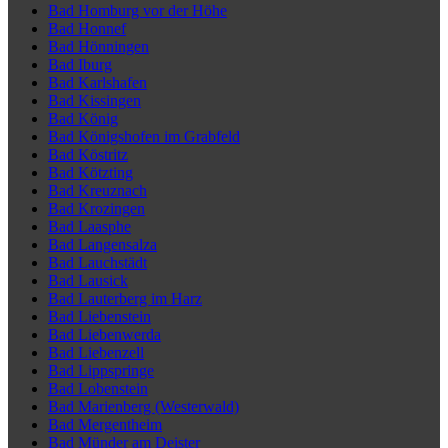
Bad Homburg vor der Höhe
Bad Honnef
Bad Hönningen
Bad Iburg
Bad Karlshafen
Bad Kissingen
Bad König
Bad Königshofen im Grabfeld
Bad Köstritz
Bad Kötzting
Bad Kreuznach
Bad Krozingen
Bad Laasphe
Bad Langensalza
Bad Lauchstädt
Bad Lausick
Bad Lauterberg im Harz
Bad Liebenstein
Bad Liebenwerda
Bad Liebenzell
Bad Lippspringe
Bad Lobenstein
Bad Marienberg (Westerwald)
Bad Mergentheim
Bad Münder am Deister