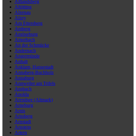
Altlandsberg
Altötting
Alzenau
Alzey
Am Ettersberg
Amberg
Amöneburg
Amorbach
An der Schmücke
Andernach
Angermünde
Anhalt
Anklam, Hansestadt
Annaberg-Buchholz
Annaburg
Annweiler am Trifels
Ansbach
Apolda
Arendsee (Altmark)
Arneburg
Arnis
Arnsberg
Arnstadt
Arnstein
Artern