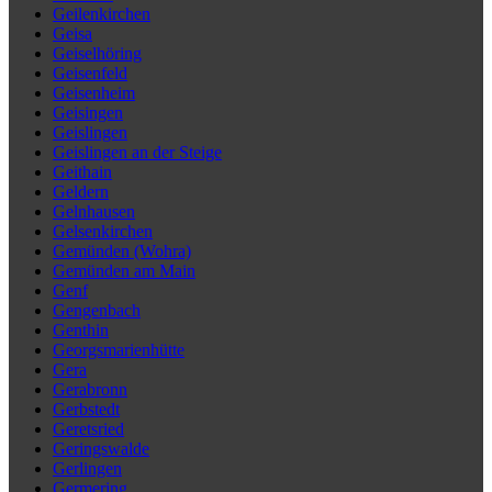
Geilenkirchen
Geisa
Geiselhöring
Geisenfeld
Geisenheim
Geisingen
Geislingen
Geislingen an der Steige
Geithain
Geldern
Gelnhausen
Gelsenkirchen
Gemünden (Wohra)
Gemünden am Main
Genf
Gengenbach
Genthin
Georgsmarienhütte
Gera
Gerabronn
Gerbstedt
Geretsried
Geringswalde
Gerlingen
Germering