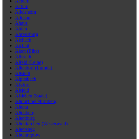
Achern
Achim
Adelsheim
Adenau
Ahaus
Ahlen
Ahrensburg
Aichach
Aichtal
Aken (Elbe)
Albstadt
Alfeld (Leine)
Allendorf (Lumda)
Allstedt
Alpirsbach
Alsdorf
Alsfeld
Alsleben (Saale)
Altdorf bei Nürnberg
Altena
Altenberg
Altenburg
Altenkirchen (Westerwald)
Altensteig
Altentreptow