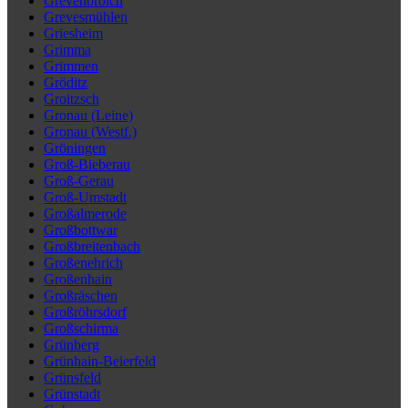
Grevenbroich
Grevesmühlen
Griesheim
Grimma
Grimmen
Gröditz
Groitzsch
Gronau (Leine)
Gronau (Westf.)
Gröningen
Groß-Bieberau
Groß-Gerau
Groß-Umstadt
Großalmerode
Großbottwar
Großbreitenbach
Großenehrich
Großenhain
Großräschen
Großröhrsdorf
Großschirma
Grünberg
Grünhain-Beierfeld
Grünsfeld
Grünstadt