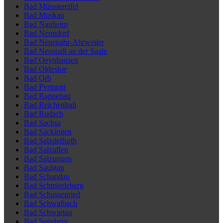
Bad Münstereifel
Bad Muskau
Bad Nauheim
Bad Nenndorf
Bad Neuenahr-Ahrweiler
Bad Neustadt an der Saale
Bad Oeynhausen
Bad Oldesloe
Bad Orb
Bad Pyrmont
Bad Rappenau
Bad Reichenhall
Bad Rodach
Bad Sachsa
Bad Säckingen
Bad Salzdetfurth
Bad Salzuflen
Bad Salzungen
Bad Saulgau
Bad Schandau
Bad Schmiedeberg
Bad Schussenried
Bad Schwalbach
Bad Schwartau
Bad Segeberg