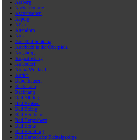
Arzberg
Aschaffenburg
Aschersleben
Asperg
Aßlar
Attendorn
Aub
Aue-Bad Schlema
Auerbach in der Oberpfalz
Augsburg
Augustusburg
Aulendorf
Auma-Weidatal
Aurich
Babenhausen
Bacharach
Backnang
Bad Aibling
Bad Arolsen
Bad Belzig
Bad Bentheim
Bad Bergzabern
Bad Berka
Bad Berleburg
Bad Berneck im Fichtelgebirge