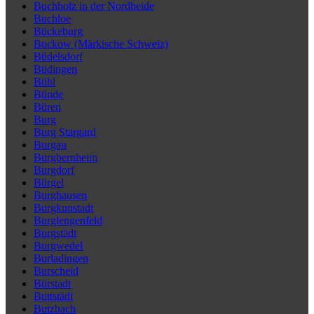
Buchholz in der Nordheide
Buchloe
Bückeburg
Buckow (Märkische Schweiz)
Büdelsdorf
Büdingen
Bühl
Bünde
Büren
Burg
Burg Stargard
Burgau
Burgbernheim
Burgdorf
Bürgel
Burghausen
Burgkunstadt
Burglengenfeld
Burgstädt
Burgwedel
Burladingen
Burscheid
Bürstadt
Buttstädt
Butzbach