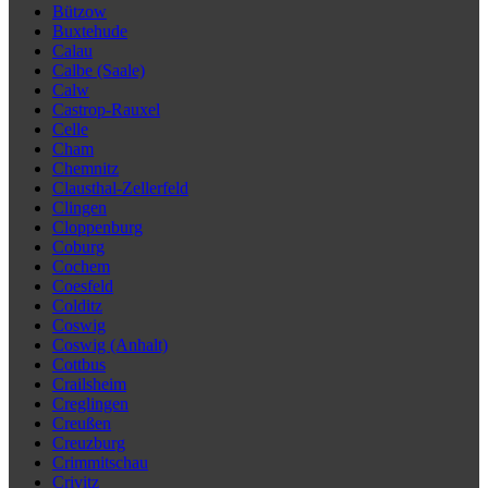
Bützow
Buxtehude
Calau
Calbe (Saale)
Calw
Castrop-Rauxel
Celle
Cham
Chemnitz
Clausthal-Zellerfeld
Clingen
Cloppenburg
Coburg
Cochem
Coesfeld
Colditz
Coswig
Coswig (Anhalt)
Cottbus
Crailsheim
Creglingen
Creußen
Creuzburg
Crimmitschau
Crivitz