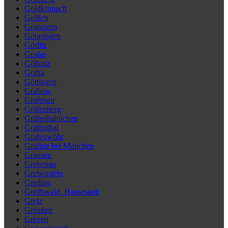
Goldkronach
Golßen
Gommern
Göppingen
Görlitz
Goslar
Gößnitz
Gotha
Göttingen
Grabow
Grafenau
Gräfenberg
Gräfenhainichen
Gräfenthal
Grafenwöhr
Grafing bei München
Gransee
Grebenau
Grebenstein
Greding
Greifswald, Hansestadt
Greiz
Greußen
Greven