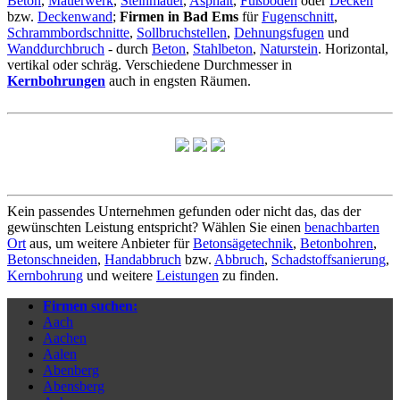
Beton
,
Mauerwerk
,
Steinmauer
,
Asphalt
,
Fußboden
oder
Decken
bzw.
Deckenwand
;
Firmen in Bad Ems
für
Fugenschnitt
,
Schrammbordschnitte
,
Sollbruchstellen
,
Dehnungsfugen
und
Wanddurchbruch
- durch
Beton
,
Stahlbeton
,
Naturstein
. Horizontal,
vertikal oder schräg. Verschiedene Durchmesser in
Kernbohrungen
auch in engsten Räumen.
Kein passendes Unternehmen gefunden oder nicht das, das der
gewünschten Leistung entspricht? Wählen Sie einen
benachbarten
Ort
aus, um weitere Anbieter für
Betonsägetechnik
,
Betonbohren
,
Betonschneiden
,
Handabbruch
bzw.
Abbruch
,
Schadstoffsanierung
,
Kernbohrung
und weitere
Leistungen
zu finden.
Firmen suchen:
Aach
Aachen
Aalen
Abenberg
Abensberg