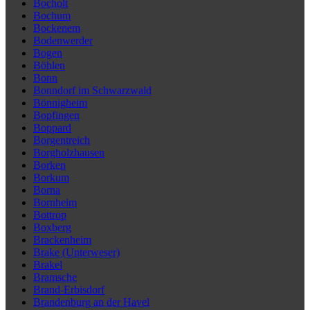
Bocholt
Bochum
Bockenem
Bodenwerder
Bogen
Böhlen
Bonn
Bonndorf im Schwarzwald
Bönnigheim
Bopfingen
Boppard
Borgentreich
Borgholzhausen
Borken
Borkum
Borna
Bornheim
Bottrop
Boxberg
Brackenheim
Brake (Unterweser)
Brakel
Bramsche
Brand-Erbisdorf
Brandenburg an der Havel