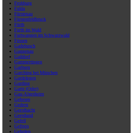
Frohburg
Fulda
Fürstenau
Fürstenfeldbruck
Fürth
Furth im Wald
Furtwangen im Schwarzwald
Füssen
Gadebusch
Gaggenau
Gaildorf
Gammertingen
Garbsen
Garching bei München
Gardelegen
Garding
Gartz (Oder)
Gau-Algesheim
Gebesee
Gedern
Geesthacht
Geestland
Gefell
Gefrees
Gehrden