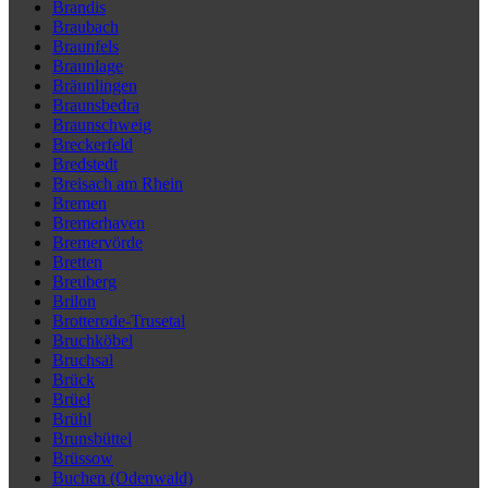
Brandis
Braubach
Braunfels
Braunlage
Bräunlingen
Braunsbedra
Braunschweig
Breckerfeld
Bredstedt
Breisach am Rhein
Bremen
Bremerhaven
Bremervörde
Bretten
Breuberg
Brilon
Brotterode-Trusetal
Bruchköbel
Bruchsal
Brück
Brüel
Brühl
Brunsbüttel
Brüssow
Buchen (Odenwald)