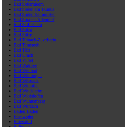
Bad Sobernheim
Bad Soden am Taunus
Bad Soden-Salmünster
Bad Sooden-Allendorf
Bad Staffelstein
Bad Sulza
Bad Sülze
Bad Teinach-Zavelstein
Bad Tennstedt
Bad Tölz
Bad Urach
Bad Vilbel
Bad Waldsee
Bad Wildbad
Bad Wildungen
Bad Wilsnack
Bad Wimpfen
Bad Windsheim
Bad Wörishofen
Bad Wünnenberg
Bad Wurzach
Baden-Baden
Baesweiler
Baiersdorf
Balingen