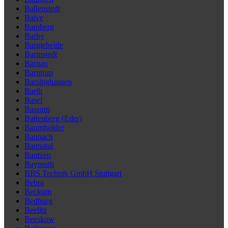
Ballenstedt
Balve
Bamberg
Barby
Bargteheide
Barmstedt
Bärnau
Barntrup
Barsinghausen
Barth
Basel
Bassum
Battenberg (Eder)
Baumholder
Baunach
Baunatal
Bautzen
Bayreuth
BBS Technik GmbH Stuttgart
Bebra
Beckum
Bedburg
Beelitz
Beeskow