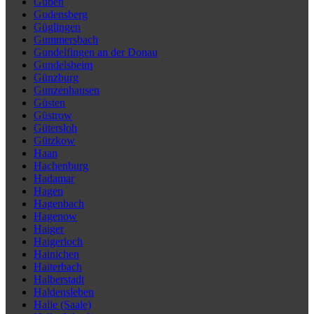
Guben
Gudensberg
Güglingen
Gummersbach
Gundelfingen an der Donau
Gundelsheim
Günzburg
Gunzenhausen
Güsten
Güstrow
Gütersloh
Gützkow
Haan
Hachenburg
Hadamar
Hagen
Hagenbach
Hagenow
Haiger
Haigerloch
Hainichen
Haiterbach
Halberstadt
Haldensleben
Halle (Saale)