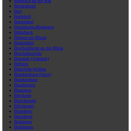
Biberach an der Riß
Biedenkopf
Biel
Bielefeld
Biesenthal
Bietigheim-Bissingen
Billerbeck
Bingen am Rhein
Birkenfeld
Bischofsheim an der Rhön
Bischofswerda
Bismark (Altmark)
Bitburg
Bitterfeld-Wolfen
Blankenburg (Harz)
Blankenhain
Blaubeuren
Blaustein
Bleckede
Bleicherode
Blieskastel
Blomberg
Blumberg
Bobingen
Böblingen