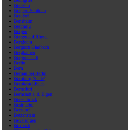
Beilngries
Beilstein
Belgern-Schildau
Bendorf
Bensheim
Berching
Bergen
Bergen auf Rügen
Bergheim
Bergisch Gladbach
Bergkamen
Bergneustadt
Berlin
Bern
Bernau bei Berlin
Bernburg (Saale)
Bernkastel-Kues
Bernsdorf
Bernstadt a. d. Eigen
Bersenbrück
Besigheim
Betzdorf
Betzenstein
Beverungen
Bexbach