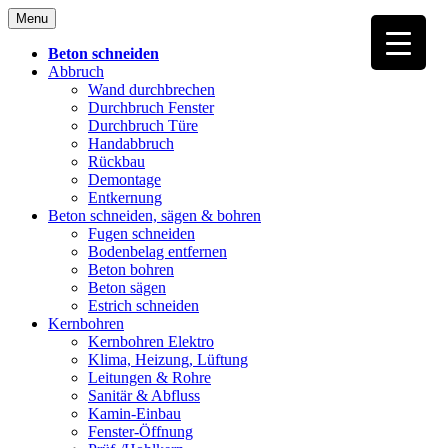
Skip
Menu
to
content
Beton schneiden
Abbruch
Wand durchbrechen
Durchbruch Fenster
Durchbruch Türe
Handabbruch
Rückbau
Demontage
Entkernung
Beton schneiden, sägen & bohren
Fugen schneiden
Bodenbelag entfernen
Beton bohren
Beton sägen
Estrich schneiden
Kernbohren
Kernbohren Elektro
Klima, Heizung, Lüftung
Leitungen & Rohre
Sanitär & Abfluss
Kamin-Einbau
Fenster-Öffnung