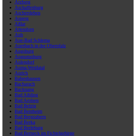
Arzberg
Aschaffenburg
Aschersleben
Asperg
Aßlar
Attendorn
Aub
Aue-Bad Schlema
Auerbach in der Oberpfalz
Augsburg
Augustusburg
Aulendorf
Auma-Weidatal
Aurich
Babenhausen
Bacharach
Backnang
Bad Aibling
Bad Arolsen
Bad Belzig
Bad Bentheim
Bad Bergzabern
Bad Berka
Bad Berleburg
Bad Berneck im Fichtelgebirge