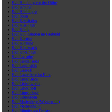
Bad Homburg vor der Höhe
Bad Honnef
Bad Hönningen
Bad Iburg
Bad Karlshafen
Bad Kissingen
Bad König
Bad Königshofen im Grabfeld
Bad Köstritz
Bad Kötzting
Bad Kreuznach
Bad Krozingen
Bad Laasphe
Bad Langensalza
Bad Lauchstädt
Bad Lausick
Bad Lauterberg im Harz
Bad Liebenstein
Bad Liebenwerda
Bad Liebenzell
Bad Lippspringe
Bad Lobenstein
Bad Marienberg (Westerwald)
Bad Mergentheim
Bad Münder am Deister