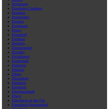
Dormagen
Dornburg-Camburg
Dornhan
Dornstetten
Dorsten
Dortmund
Dosse
Dransfeld
Drebkau
Dreieich
Drensteinfurt
Dresden
Drolshagen
Duderstadt
Duisburg
Dülmen
Düren
Düsseldorf
Ebeleben
Eberbach
Ebermannstadt
Ebern
Ebersbach an der Fils
Ebersbach-Neugersdorf