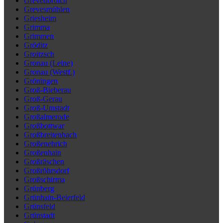
Grevenbroich
Grevesmühlen
Griesheim
Grimma
Grimmen
Gröditz
Groitzsch
Gronau (Leine)
Gronau (Westf.)
Gröningen
Groß-Bieberau
Groß-Gerau
Groß-Umstadt
Großalmerode
Großbottwar
Großbreitenbach
Großenehrich
Großenhain
Großräschen
Großröhrsdorf
Großschirma
Grünberg
Grünhain-Beierfeld
Grünsfeld
Grünstadt