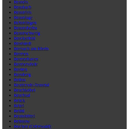
Brandis
Braubach
Braunfels
Braunlage
Bräunlingen
Braunsbedra
Braunschweig
Breckerfeld
Bredstedt
Breisach am Rhein
Bremen
Bremerhaven
Bremervörde
Bretten
Breuberg
Brilon
Brotterode-Trusetal
Bruchköbel
Bruchsal
Brück
Brüel
Brühl
Brunsbüttel
Brüssow
Buchen (Odenwald)