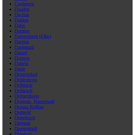
Cuxhaven
Daaden
Dachau
Dahlen
Dahn
Damme
Dannenberg (Elbe)
Dargun
Darmstadt
Dassel
Dassow
Datteln
Daun
Deggendorf
Deidesheim
Delbrück
Delitzsch
Delmenhorst
Demmin, Hansestadt
Dessau-Roßlau
Detmold
Dettelbach
Dieburg
Diemelstadt
Diepholz