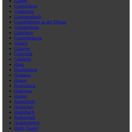
Guben
Gudensberg
Güglingen
Gummersbach
Gundelfingen an der Donau
Gundelsheim
Günzburg
Gunzenhausen
Güsten
Güstrow
Gütersloh
Gützkow
Haan
Hachenburg
Hadamar
Hagen
Hagenbach
Hagenow
Haiger
Haigerloch
Hainichen
Haiterbach
Halberstadt
Haldensleben
Halle (Saale)