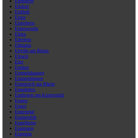
Elmshorn
Elsdorf
Elsfleth
Elster
Elsterberg
Elsterwerda
Elstra
Elterlein
Eltmann
Eltville am Rhein
Elzach
Elze
Emden
Emmelshausen
Emmendingen
Emmerich am Rhein
Emsdetten
Endingen am Kaiserstuhl
Engen
Enger
Ennepetal
Ennigerloh
Eppelheim
Eppingen
Eppstein