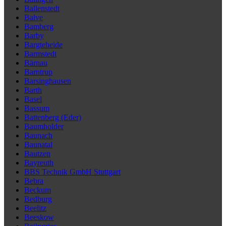
Ballenstedt
Balve
Bamberg
Barby
Bargteheide
Barmstedt
Bärnau
Barntrup
Barsinghausen
Barth
Basel
Bassum
Battenberg (Eder)
Baumholder
Baunach
Baunatal
Bautzen
Bayreuth
BBS Technik GmbH Stuttgart
Bebra
Beckum
Bedburg
Beelitz
Beeskow