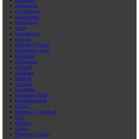
Ebersberg
Eberswalde
Eckartsberga
Eckernförde
Edenkoben
Egeln
Eggenfelden
Eggesin
Ehingen (Donau)
Ehrenfriedersdorf
Eibelstadt
Eibenstock
Eichstätt
Eilenburg
Einbeck
Eisenach
Eisenberg
Eisenberg (Pfalz)
Eisenhüttenstadt
Eisfeld
Eisleben, Lutherstadt
Elbe
Ellingen
Ellrich
Ellwangen (Jagst)