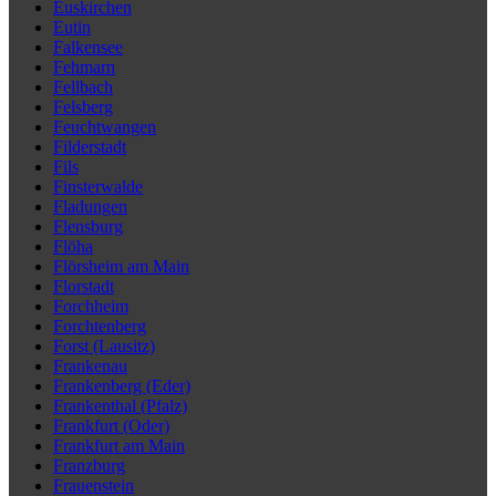
Euskirchen
Eutin
Falkensee
Fehmarn
Fellbach
Felsberg
Feuchtwangen
Filderstadt
Fils
Finsterwalde
Fladungen
Flensburg
Flöha
Flörsheim am Main
Florstadt
Forchheim
Forchtenberg
Forst (Lausitz)
Frankenau
Frankenberg (Eder)
Frankenthal (Pfalz)
Frankfurt (Oder)
Frankfurt am Main
Franzburg
Frauenstein