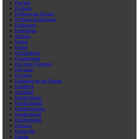
Frechen
Freiberg
Freiberg am Neckar
Freiburg im Breisgau
Freilassing
Freinsheim
Freising
Freital
Freren
Freudenberg
Freudenstadt
Freyburg (Unstrut)
Freystadt
Freyung
Fridingen an der Donau
Friedberg
Friedland
Friedrichroda
Friedrichsdorf
Friedrichshafen
Friedrichstadt
Friedrichsthal
Friesack
Friesoythe
Fritzlar