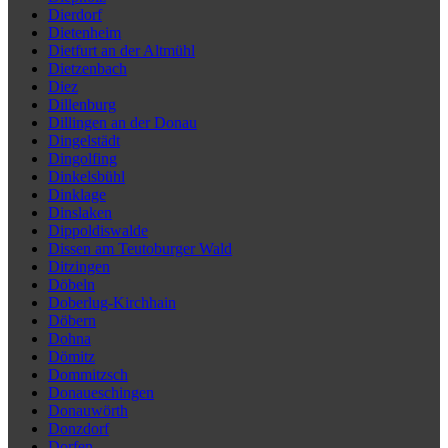
Dierdorf
Dietenheim
Dietfurt an der Altmühl
Dietzenbach
Diez
Dillenburg
Dillingen an der Donau
Dingelstädt
Dingolfing
Dinkelsbühl
Dinklage
Dinslaken
Dippoldiswalde
Dissen am Teutoburger Wald
Ditzingen
Döbeln
Doberlug-Kirchhain
Döbern
Dohna
Dömitz
Dommitzsch
Donaueschingen
Donauwörth
Donzdorf
Dorfen