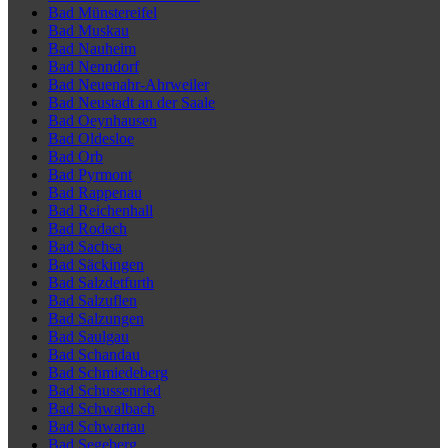
Bad Münstereifel
Bad Muskau
Bad Nauheim
Bad Nenndorf
Bad Neuenahr-Ahrweiler
Bad Neustadt an der Saale
Bad Oeynhausen
Bad Oldesloe
Bad Orb
Bad Pyrmont
Bad Rappenau
Bad Reichenhall
Bad Rodach
Bad Sachsa
Bad Säckingen
Bad Salzdetfurth
Bad Salzuflen
Bad Salzungen
Bad Saulgau
Bad Schandau
Bad Schmiedeberg
Bad Schussenried
Bad Schwalbach
Bad Schwartau
Bad Segeberg