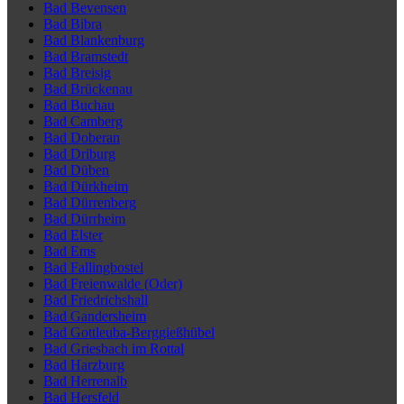
Bad Bevensen
Bad Bibra
Bad Blankenburg
Bad Bramstedt
Bad Breisig
Bad Brückenau
Bad Buchau
Bad Camberg
Bad Doberan
Bad Driburg
Bad Düben
Bad Dürkheim
Bad Dürrenberg
Bad Dürrheim
Bad Elster
Bad Ems
Bad Fallingbostel
Bad Freienwalde (Oder)
Bad Friedrichshall
Bad Gandersheim
Bad Gottleuba-Berggießhübel
Bad Griesbach im Rottal
Bad Harzburg
Bad Herrenalb
Bad Hersfeld