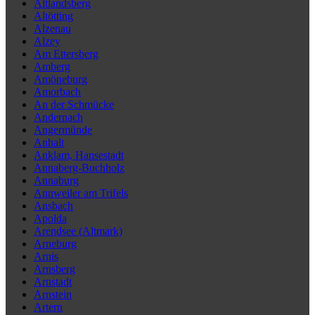
Altlandsberg
Altötting
Alzenau
Alzey
Am Ettersberg
Amberg
Amöneburg
Amorbach
An der Schmücke
Andernach
Angermünde
Anhalt
Anklam, Hansestadt
Annaberg-Buchholz
Annaburg
Annweiler am Trifels
Ansbach
Apolda
Arendsee (Altmark)
Arneburg
Arnis
Arnsberg
Arnstadt
Arnstein
Artern