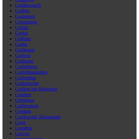
Goldkronach
Golßen
Gommern
Göppingen
Görlitz
Goslar
Gößnitz
Gotha
Göttingen
Grabow
Grafenau
Gräfenberg
Gräfenhainichen
Gräfenthal
Grafenwöhr
Grafing bei München
Gransee
Grebenau
Grebenstein
Greding
Greifswald, Hansestadt
Greiz
Greußen
Greven