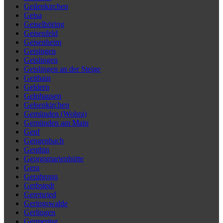
Geilenkirchen
Geisa
Geiselhöring
Geisenfeld
Geisenheim
Geisingen
Geislingen
Geislingen an der Steige
Geithain
Geldern
Gelnhausen
Gelsenkirchen
Gemünden (Wohra)
Gemünden am Main
Genf
Gengenbach
Genthin
Georgsmarienhütte
Gera
Gerabronn
Gerbstedt
Geretsried
Geringswalde
Gerlingen
Germering