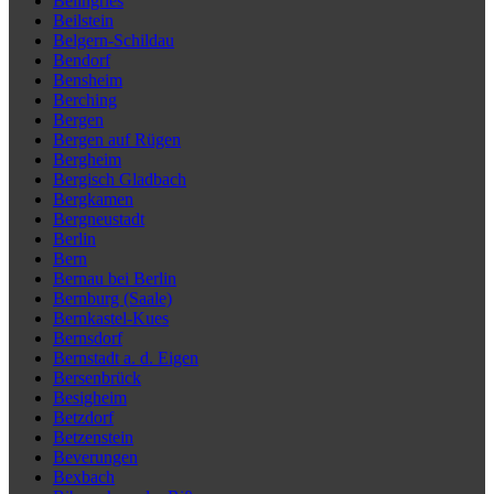
Beilngries
Beilstein
Belgern-Schildau
Bendorf
Bensheim
Berching
Bergen
Bergen auf Rügen
Bergheim
Bergisch Gladbach
Bergkamen
Bergneustadt
Berlin
Bern
Bernau bei Berlin
Bernburg (Saale)
Bernkastel-Kues
Bernsdorf
Bernstadt a. d. Eigen
Bersenbrück
Besigheim
Betzdorf
Betzenstein
Beverungen
Bexbach