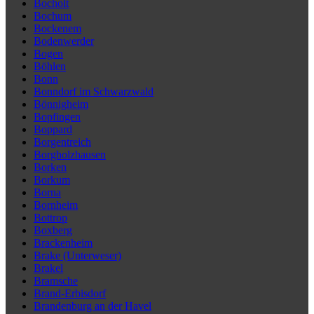
Bocholt
Bochum
Bockenem
Bodenwerder
Bogen
Böhlen
Bonn
Bonndorf im Schwarzwald
Bönnigheim
Bopfingen
Boppard
Borgentreich
Borgholzhausen
Borken
Borkum
Borna
Bornheim
Bottrop
Boxberg
Brackenheim
Brake (Unterweser)
Brakel
Bramsche
Brand-Erbisdorf
Brandenburg an der Havel