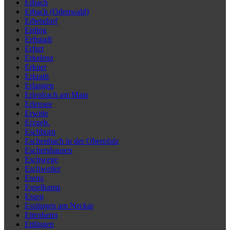
Erbach
Erbach (Odenwald)
Erbendorf
Erding
Erftstadt
Erfurt
Erkelenz
Erkner
Erkrath
Erlangen
Erlenbach am Main
Erlensee
Erwitte
Erzgeb.
Eschborn
Eschenbach in der Oberpfalz
Eschershausen
Eschwege
Eschweiler
Esens
Espelkamp
Essen
Esslingen am Neckar
Ettenheim
Ettlingen