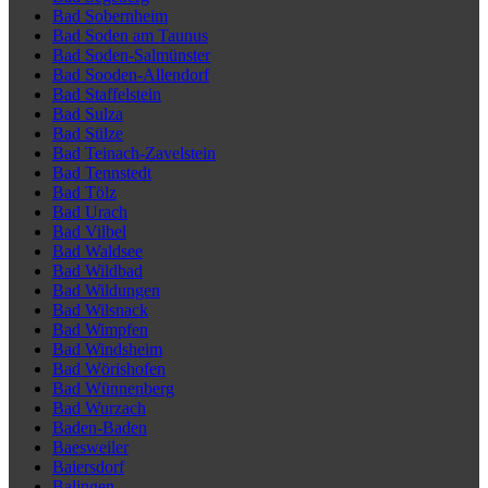
Bad Sobernheim
Bad Soden am Taunus
Bad Soden-Salmünster
Bad Sooden-Allendorf
Bad Staffelstein
Bad Sulza
Bad Sülze
Bad Teinach-Zavelstein
Bad Tennstedt
Bad Tölz
Bad Urach
Bad Vilbel
Bad Waldsee
Bad Wildbad
Bad Wildungen
Bad Wilsnack
Bad Wimpfen
Bad Windsheim
Bad Wörishofen
Bad Wünnenberg
Bad Wurzach
Baden-Baden
Baesweiler
Baiersdorf
Balingen