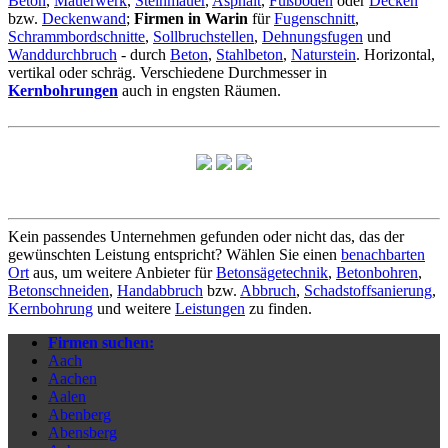
Beton
,
Mauerwerk
,
Steinmauer
,
Asphalt
,
Fußboden
oder
Decken
bzw.
Deckenwand
;
Firmen in Warin
für
Fugenschnitt
,
Schrammbordschnitte
,
Sollbruchstellen
,
Dehnungsfugen
und
Wanddurchbruch
- durch
Beton
,
Stahlbeton
,
Naturstein
. Horizontal,
vertikal oder schräg. Verschiedene Durchmesser in
Kernbohrungen
auch in engsten Räumen.
Kein passendes Unternehmen gefunden oder nicht das, das der
gewünschten Leistung entspricht? Wählen Sie einen
benachbarten
Ort
aus, um weitere Anbieter für
Betonsägetechnik
,
Betonbohren
,
Betonschneiden
,
Handabbruch
bzw.
Abbruch
,
Schadstoffsanierung
,
Kernbohrung
und weitere
Leistungen
zu finden.
Firmen suchen:
Aach
Aachen
Aalen
Abenberg
Abensberg