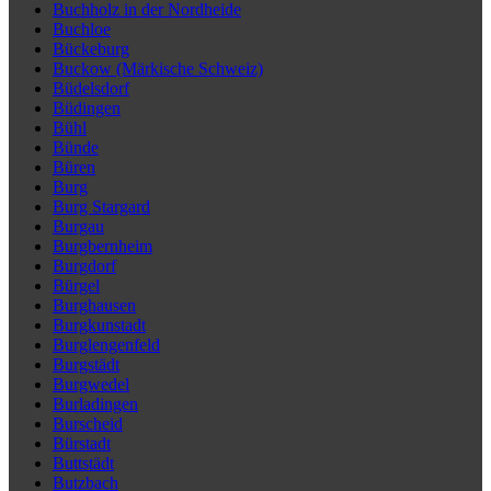
Buchholz in der Nordheide
Buchloe
Bückeburg
Buckow (Märkische Schweiz)
Büdelsdorf
Büdingen
Bühl
Bünde
Büren
Burg
Burg Stargard
Burgau
Burgbernheim
Burgdorf
Bürgel
Burghausen
Burgkunstadt
Burglengenfeld
Burgstädt
Burgwedel
Burladingen
Burscheid
Bürstadt
Buttstädt
Butzbach