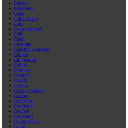
Bützow
Buxtehude
Calau
Calbe (Saale)
Calw
Castrop-Rauxel
Celle
Cham
Chemnitz
Clausthal-Zellerfeld
Clingen
Cloppenburg
Coburg
Cochem
Coesfeld
Colditz
Coswig
Coswig (Anhalt)
Cottbus
Crailsheim
Creglingen
Creußen
Creuzburg
Crimmitschau
Crivitz