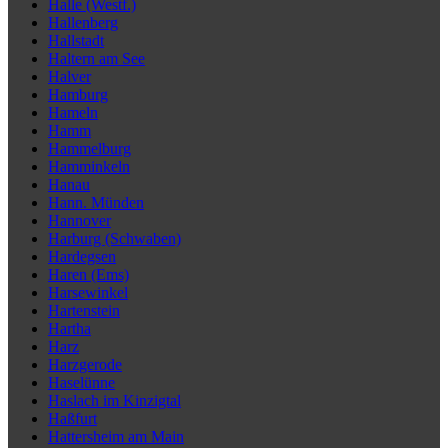
Halle (Westf.)
Hallenberg
Hallstadt
Haltern am See
Halver
Hamburg
Hameln
Hamm
Hammelburg
Hamminkeln
Hanau
Hann. Münden
Hannover
Harburg (Schwaben)
Hardegsen
Haren (Ems)
Harsewinkel
Hartenstein
Hartha
Harz
Harzgerode
Haselünne
Haslach im Kinzigtal
Haßfurt
Hattersheim am Main