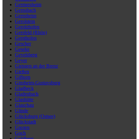
Germersheim
Gernsbach
Gernsheim
Gerolstein
Gerolzhofen
Gersfeld (Rhön)
Gersthofen
Gescher
Geseke
Gevelsberg
Geyer
Giengen an der Brenz
Gießen
Gifhorn
Ginsheim-Gustavsburg
Gladbeck
Gladenbach
Glashütte
Glauchau
Glinde
Glücksburg (Ostsee)
Glückstadt
Gnoien
Goch
Goldberg