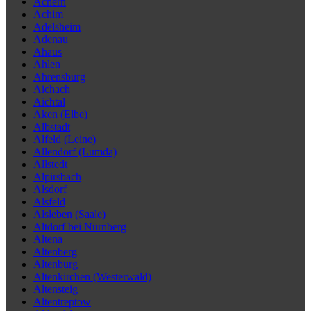
Achern
Achim
Adelsheim
Adenau
Ahaus
Ahlen
Ahrensburg
Aichach
Aichtal
Aken (Elbe)
Albstadt
Alfeld (Leine)
Allendorf (Lumda)
Allstedt
Alpirsbach
Alsdorf
Alsfeld
Alsleben (Saale)
Altdorf bei Nürnberg
Altena
Altenberg
Altenburg
Altenkirchen (Westerwald)
Altensteig
Altentreptow