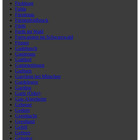
Frohburg
Fulda
Fürstenau
Fürstenfeldbruck
Fürth
Furth im Wald
Furtwangen im Schwarzwald
Füssen
Gadebusch
Gaggenau
Gaildorf
Gammertingen
Garbsen
Garching bei München
Gardelegen
Garding
Gartz (Oder)
Gau-Algesheim
Gebesee
Gedern
Geesthacht
Geestland
Gefell
Gefrees
Gehrden