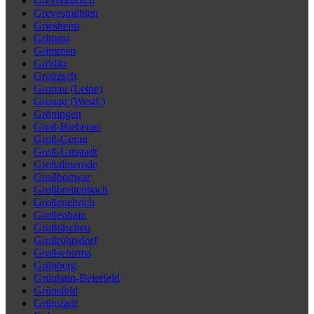
Grevenbroich
Grevesmühlen
Griesheim
Grimma
Grimmen
Gröditz
Groitzsch
Gronau (Leine)
Gronau (Westf.)
Gröningen
Groß-Bieberau
Groß-Gerau
Groß-Umstadt
Großalmerode
Großbottwar
Großbreitenbach
Großenehrich
Großenhain
Großräschen
Großröhrsdorf
Großschirma
Grünberg
Grünhain-Beierfeld
Grünsfeld
Grünstadt