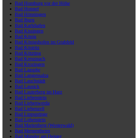
Bad Homburg vor der Höhe
Bad Honnef
Bad Hönningen
Bad Iburg
Bad Karlshafen
Bad Kissingen
Bad König
Bad Königshofen im Grabfeld
Bad Köstritz
Bad Kötzting
Bad Kreuznach
Bad Krozingen
Bad Laasphe
Bad Langensalza
Bad Lauchstädt
Bad Lausick
Bad Lauterberg im Harz
Bad Liebenstein
Bad Liebenwerda
Bad Liebenzell
Bad Lippspringe
Bad Lobenstein
Bad Marienberg (Westerwald)
Bad Mergentheim
Bad Münder am Deister