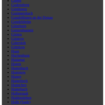
Guben
Gudensberg
Güglingen
Gummersbach
Gundelfingen an der Donau
Gundelsheim
Günzburg
Gunzenhausen
Güsten
Güstrow
Gütersloh
Gützkow
Haan
Hachenburg
Hadamar
Hagen
Hagenbach
Hagenow
Haiger
Haigerloch
Hainichen
Haiterbach
Halberstadt
Haldensleben
Halle (Saale)