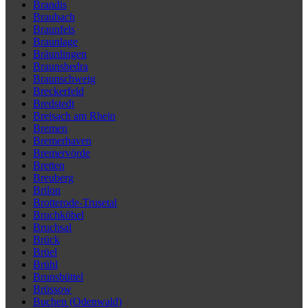
Brandis
Braubach
Braunfels
Braunlage
Bräunlingen
Braunsbedra
Braunschweig
Breckerfeld
Bredstedt
Breisach am Rhein
Bremen
Bremerhaven
Bremervörde
Bretten
Breuberg
Brilon
Brotterode-Trusetal
Bruchköbel
Bruchsal
Brück
Brüel
Brühl
Brunsbüttel
Brüssow
Buchen (Odenwald)