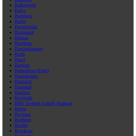
Ballenstedt
Balve
Bamberg
Barby
Bargteheide
Barmstedt
Bärnau
Barntrup
Barsinghausen
Barth
Basel
Bassum
Battenberg (Eder)
Baumholder
Baunach
Baunatal
Bautzen
Bayreuth
BBS Technik GmbH Stuttgart
Bebra
Beckum
Bedburg
Beelitz
Beeskow