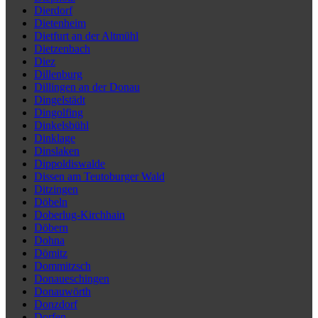
Dierdorf
Dietenheim
Dietfurt an der Altmühl
Dietzenbach
Diez
Dillenburg
Dillingen an der Donau
Dingelstädt
Dingolfing
Dinkelsbühl
Dinklage
Dinslaken
Dippoldiswalde
Dissen am Teutoburger Wald
Ditzingen
Döbeln
Doberlug-Kirchhain
Döbern
Dohna
Dömitz
Dommitzsch
Donaueschingen
Donauwörth
Donzdorf
Dorfen