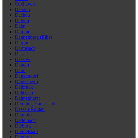
Cuxhaven
Daaden
Dachau
Dahlen
Dahn
Damme
Dannenberg (Elbe)
Dargun
Darmstadt
Dassel
Dassow
Datteln
Daun
Deggendorf
Deidesheim
Delbrück
Delitzsch
Delmenhorst
Demmin, Hansestadt
Dessau-Roßlau
Detmold
Dettelbach
Dieburg
Diemelstadt
Diepholz