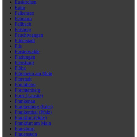
Euskirchen
Eutin
Falkensee
Fehmarn
Fellbach
Felsberg
Feuchtwangen
Filderstadt
Fils
Finsterwalde
Fladungen
Flensburg
Flöha
Flörsheim am Main
Florstadt
Forchheim
Forchtenberg
Forst (Lausitz)
Frankenau
Frankenberg (Eder)
Frankenthal (Pfalz)
Frankfurt (Oder)
Frankfurt am Main
Franzburg
Frauenstein