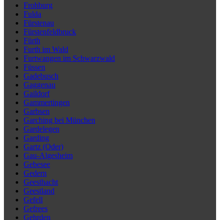
Frohburg
Fulda
Fürstenau
Fürstenfeldbruck
Fürth
Furth im Wald
Furtwangen im Schwarzwald
Füssen
Gadebusch
Gaggenau
Gaildorf
Gammertingen
Garbsen
Garching bei München
Gardelegen
Garding
Gartz (Oder)
Gau-Algesheim
Gebesee
Gedern
Geesthacht
Geestland
Gefell
Gefrees
Gehrden