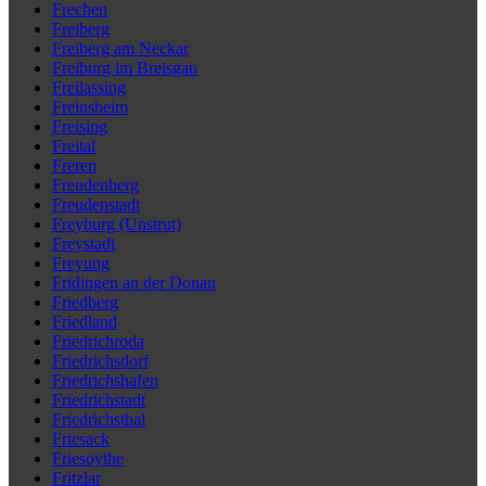
Frechen
Freiberg
Freiberg am Neckar
Freiburg im Breisgau
Freilassing
Freinsheim
Freising
Freital
Freren
Freudenberg
Freudenstadt
Freyburg (Unstrut)
Freystadt
Freyung
Fridingen an der Donau
Friedberg
Friedland
Friedrichroda
Friedrichsdorf
Friedrichshafen
Friedrichstadt
Friedrichsthal
Friesack
Friesoythe
Fritzlar