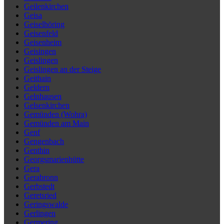
Geilenkirchen
Geisa
Geiselhöring
Geisenfeld
Geisenheim
Geisingen
Geislingen
Geislingen an der Steige
Geithain
Geldern
Gelnhausen
Gelsenkirchen
Gemünden (Wohra)
Gemünden am Main
Genf
Gengenbach
Genthin
Georgsmarienhütte
Gera
Gerabronn
Gerbstedt
Geretsried
Geringswalde
Gerlingen
Germering