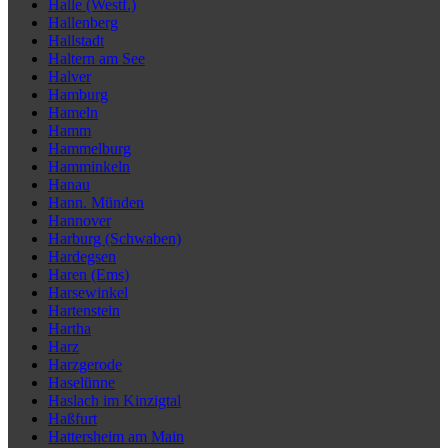
Halle (Westf.)
Hallenberg
Hallstadt
Haltern am See
Halver
Hamburg
Hameln
Hamm
Hammelburg
Hamminkeln
Hanau
Hann. Münden
Hannover
Harburg (Schwaben)
Hardegsen
Haren (Ems)
Harsewinkel
Hartenstein
Hartha
Harz
Harzgerode
Haselünne
Haslach im Kinzigtal
Haßfurt
Hattersheim am Main