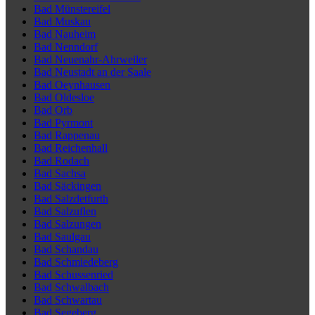
Bad Münstereifel
Bad Muskau
Bad Nauheim
Bad Nenndorf
Bad Neuenahr-Ahrweiler
Bad Neustadt an der Saale
Bad Oeynhausen
Bad Oldesloe
Bad Orb
Bad Pyrmont
Bad Rappenau
Bad Reichenhall
Bad Rodach
Bad Sachsa
Bad Säckingen
Bad Salzdetfurth
Bad Salzuflen
Bad Salzungen
Bad Saulgau
Bad Schandau
Bad Schmiedeberg
Bad Schussenried
Bad Schwalbach
Bad Schwartau
Bad Segeberg