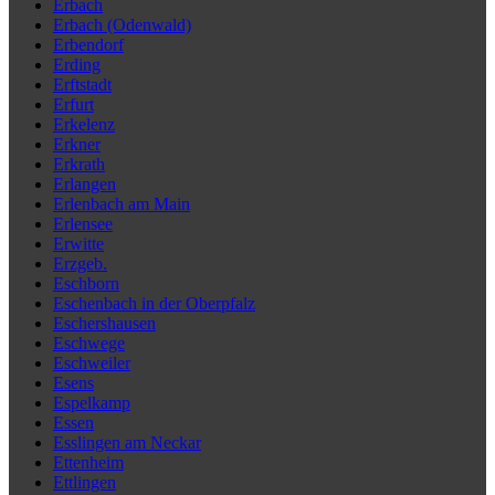
Erbach
Erbach (Odenwald)
Erbendorf
Erding
Erftstadt
Erfurt
Erkelenz
Erkner
Erkrath
Erlangen
Erlenbach am Main
Erlensee
Erwitte
Erzgeb.
Eschborn
Eschenbach in der Oberpfalz
Eschershausen
Eschwege
Eschweiler
Esens
Espelkamp
Essen
Esslingen am Neckar
Ettenheim
Ettlingen