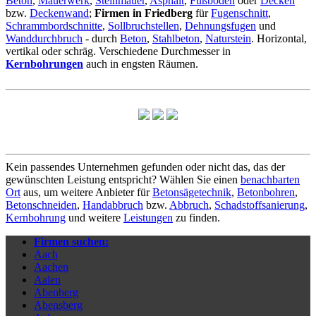
Beton
,
Mauerwerk
,
Steinmauer
,
Asphalt
,
Fußboden
oder
Decken
bzw.
Deckenwand
;
Firmen in Friedberg
für
Fugenschnitt
,
Schrammbordschnitte
,
Sollbruchstellen
,
Dehnungsfugen
und
Wanddurchbruch
- durch
Beton
,
Stahlbeton
,
Naturstein
. Horizontal,
vertikal oder schräg. Verschiedene Durchmesser in
Kernbohrungen
auch in engsten Räumen.
Kein passendes Unternehmen gefunden oder nicht das, das der
gewünschten Leistung entspricht? Wählen Sie einen
benachbarten
Ort
aus, um weitere Anbieter für
Betonsägetechnik
,
Betonbohren
,
Betonschneiden
,
Handabbruch
bzw.
Abbruch
,
Schadstoffsanierung
,
Kernbohrung
und weitere
Leistungen
zu finden.
Firmen suchen:
Aach
Aachen
Aalen
Abenberg
Abensberg