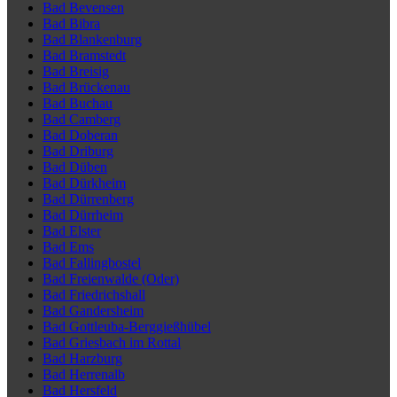
Bad Bevensen
Bad Bibra
Bad Blankenburg
Bad Bramstedt
Bad Breisig
Bad Brückenau
Bad Buchau
Bad Camberg
Bad Doberan
Bad Driburg
Bad Düben
Bad Dürkheim
Bad Dürrenberg
Bad Dürrheim
Bad Elster
Bad Ems
Bad Fallingbostel
Bad Freienwalde (Oder)
Bad Friedrichshall
Bad Gandersheim
Bad Gottleuba-Berggießhübel
Bad Griesbach im Rottal
Bad Harzburg
Bad Herrenalb
Bad Hersfeld