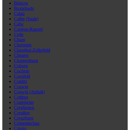
Bützow
Buxtehude
Calau
Calbe (Saale)
Calw
Castrop-Rauxel
Celle
Cham
Chemnitz
Clausthal-Zellerfeld
Clingen
Cloppenburg
Coburg
Cochem
Coesfeld
Colditz
Coswig
Coswig (Anhalt)
Cottbus
Crailsheim
Creglingen
Creußen
Creuzburg
Crimmitschau
Crivitz