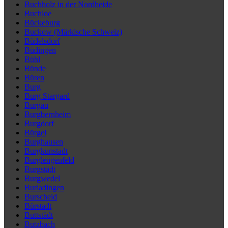
Buchholz in der Nordheide
Buchloe
Bückeburg
Buckow (Märkische Schweiz)
Büdelsdorf
Büdingen
Bühl
Bünde
Büren
Burg
Burg Stargard
Burgau
Burgbernheim
Burgdorf
Bürgel
Burghausen
Burgkunstadt
Burglengenfeld
Burgstädt
Burgwedel
Burladingen
Burscheid
Bürstadt
Buttstädt
Butzbach