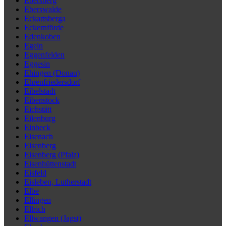
Ebersberg
Eberswalde
Eckartsberga
Eckernförde
Edenkoben
Egeln
Eggenfelden
Eggesin
Ehingen (Donau)
Ehrenfriedersdorf
Eibelstadt
Eibenstock
Eichstätt
Eilenburg
Einbeck
Eisenach
Eisenberg
Eisenberg (Pfalz)
Eisenhüttenstadt
Eisfeld
Eisleben, Lutherstadt
Elbe
Ellingen
Ellrich
Ellwangen (Jagst)