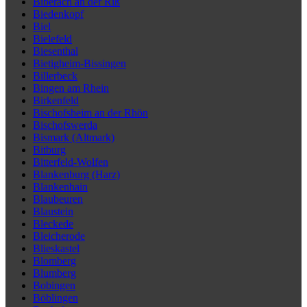
Biberach an der Riß
Biedenkopf
Biel
Bielefeld
Biesenthal
Bietigheim-Bissingen
Billerbeck
Bingen am Rhein
Birkenfeld
Bischofsheim an der Rhön
Bischofswerda
Bismark (Altmark)
Bitburg
Bitterfeld-Wolfen
Blankenburg (Harz)
Blankenhain
Blaubeuren
Blaustein
Bleckede
Bleicherode
Blieskastel
Blomberg
Blumberg
Bobingen
Böblingen