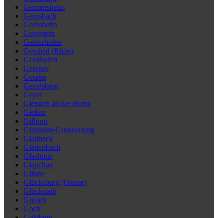
Germersheim
Gernsbach
Gernsheim
Gerolstein
Gerolzhofen
Gersfeld (Rhön)
Gersthofen
Gescher
Geseke
Gevelsberg
Geyer
Giengen an der Brenz
Gießen
Gifhorn
Ginsheim-Gustavsburg
Gladbeck
Gladenbach
Glashütte
Glauchau
Glinde
Glücksburg (Ostsee)
Glückstadt
Gnoien
Goch
Goldberg