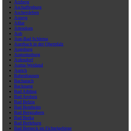
Arzberg
Aschaffenburg
Aschersleben
Asperg
Aßlar
Attendorn
Aub
Aue-Bad Schlema
Auerbach in der Oberpfalz
Augsburg
Augustusburg
Aulendorf
Auma-Weidatal
Aurich
Babenhausen
Bacharach
Backnang
Bad Aibling
Bad Arolsen
Bad Belzig
Bad Bentheim
Bad Bergzabern
Bad Berka
Bad Berleburg
Bad Berneck im Fichtelgebirge