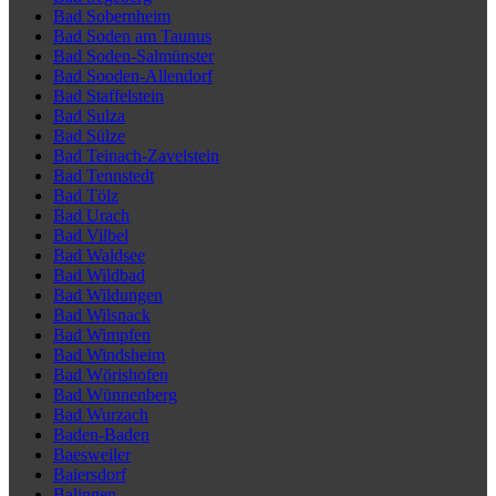
Bad Sobernheim
Bad Soden am Taunus
Bad Soden-Salmünster
Bad Sooden-Allendorf
Bad Staffelstein
Bad Sulza
Bad Sülze
Bad Teinach-Zavelstein
Bad Tennstedt
Bad Tölz
Bad Urach
Bad Vilbel
Bad Waldsee
Bad Wildbad
Bad Wildungen
Bad Wilsnack
Bad Wimpfen
Bad Windsheim
Bad Wörishofen
Bad Wünnenberg
Bad Wurzach
Baden-Baden
Baesweiler
Baiersdorf
Balingen