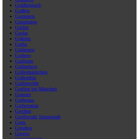
Goldkronach
Golßen
Gommern
Göppingen
Görlitz
Goslar
Gößnitz
Gotha
Göttingen
Grabow
Grafenau
Gräfenberg
Gräfenhainichen
Gräfenthal
Grafenwöhr
Grafing bei München
Gransee
Grebenau
Grebenstein
Greding
Greifswald, Hansestadt
Greiz
Greußen
Greven