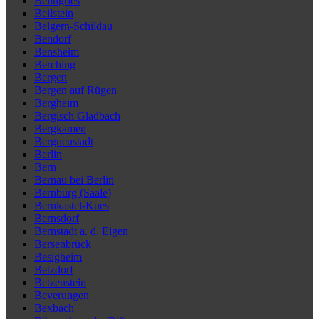
Beilngries
Beilstein
Belgern-Schildau
Bendorf
Bensheim
Berching
Bergen
Bergen auf Rügen
Bergheim
Bergisch Gladbach
Bergkamen
Bergneustadt
Berlin
Bern
Bernau bei Berlin
Bernburg (Saale)
Bernkastel-Kues
Bernsdorf
Bernstadt a. d. Eigen
Bersenbrück
Besigheim
Betzdorf
Betzenstein
Beverungen
Bexbach