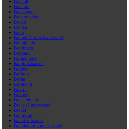
Bocholt
Bochum
Bockenem
Bodenwerder
Bogen
Böhlen
Bonn
Bonndorf im Schwarzwald
Bönnigheim
Bopfingen
Boppard
Borgentreich
Borgholzhausen
Borken
Borkum
Borna
Bornheim
Bottrop
Boxberg
Brackenheim
Brake (Unterweser)
Brakel
Bramsche
Brand-Erbisdorf
Brandenburg an der Havel