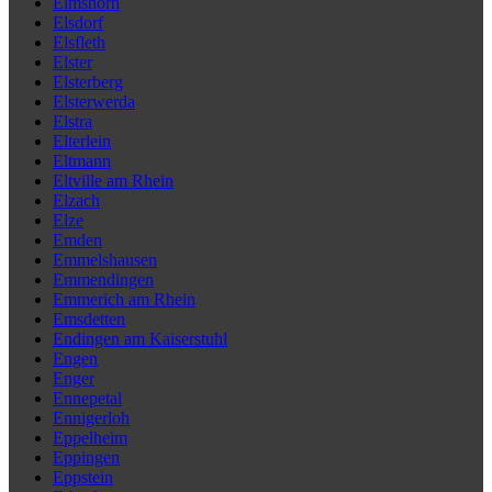
Elmshorn
Elsdorf
Elsfleth
Elster
Elsterberg
Elsterwerda
Elstra
Elterlein
Eltmann
Eltville am Rhein
Elzach
Elze
Emden
Emmelshausen
Emmendingen
Emmerich am Rhein
Emsdetten
Endingen am Kaiserstuhl
Engen
Enger
Ennepetal
Ennigerloh
Eppelheim
Eppingen
Eppstein