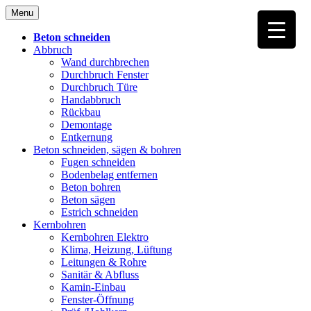
Skip
Menu
to
content
Beton schneiden
Abbruch
Wand durchbrechen
Durchbruch Fenster
Durchbruch Türe
Handabbruch
Rückbau
Demontage
Entkernung
Beton schneiden, sägen & bohren
Fugen schneiden
Bodenbelag entfernen
Beton bohren
Beton sägen
Estrich schneiden
Kernbohren
Kernbohren Elektro
Klima, Heizung, Lüftung
Leitungen & Rohre
Sanitär & Abfluss
Kamin-Einbau
Fenster-Öffnung