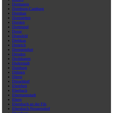
Dormagen
Dornburg-Camburg
Dornhan
Dornstetten
Dorsten
Dortmund
Dosse
Dransfeld
Drebkau
Dreieich
Drensteinfurt
Dresden
Drolshagen
Duderstadt
Duisburg
Dülmen
Düren
Düsseldorf
Ebeleben
Eberbach
Ebermannstadt
Ebern
Ebersbach an der Fils
Ebersbach-Neugersdorf