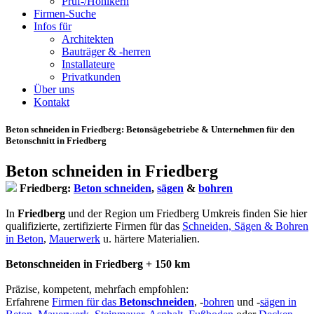
Prüf-/Hohlkern
Firmen-Suche
Infos für
Architekten
Bauträger & -herren
Installateure
Privatkunden
Über uns
Kontakt
Beton schneiden in Friedberg
: Betonsägebetriebe & Unternehmen für den
Betonschnitt in Friedberg
Beton schneiden in Friedberg
Friedberg:
Beton schneiden
,
sägen
&
bohren
In
Friedberg
und der Region um Friedberg Umkreis finden Sie hier
qualifizierte, zertifizierte Firmen für das
Schneiden, Sägen & Bohren
in Beton
,
Mauerwerk
u. härtere Materialien.
Betonschneiden in Friedberg + 150 km
Präzise, kompetent, mehrfach empfohlen:
Erfahrene
Firmen für das
Betonschneiden
, -
bohren
und -
sägen in