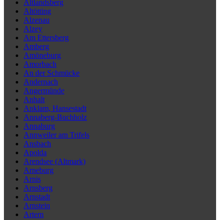
Altlandsberg
Altötting
Alzenau
Alzey
Am Ettersberg
Amberg
Amöneburg
Amorbach
An der Schmücke
Andernach
Angermünde
Anhalt
Anklam, Hansestadt
Annaberg-Buchholz
Annaburg
Annweiler am Trifels
Ansbach
Apolda
Arendsee (Altmark)
Arneburg
Arnis
Arnsberg
Arnstadt
Arnstein
Artern