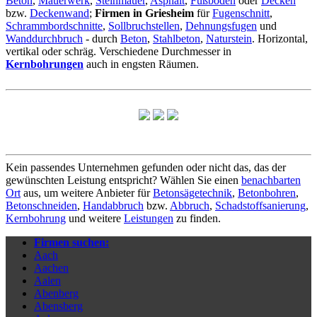
Beton
,
Mauerwerk
,
Steinmauer
,
Asphalt
,
Fußboden
oder
Decken
bzw.
Deckenwand
;
Firmen in Griesheim
für
Fugenschnitt
,
Schrammbordschnitte
,
Sollbruchstellen
,
Dehnungsfugen
und
Wanddurchbruch
- durch
Beton
,
Stahlbeton
,
Naturstein
. Horizontal,
vertikal oder schräg. Verschiedene Durchmesser in
Kernbohrungen
auch in engsten Räumen.
Kein passendes Unternehmen gefunden oder nicht das, das der
gewünschten Leistung entspricht? Wählen Sie einen
benachbarten
Ort
aus, um weitere Anbieter für
Betonsägetechnik
,
Betonbohren
,
Betonschneiden
,
Handabbruch
bzw.
Abbruch
,
Schadstoffsanierung
,
Kernbohrung
und weitere
Leistungen
zu finden.
Firmen suchen:
Aach
Aachen
Aalen
Abenberg
Abensberg