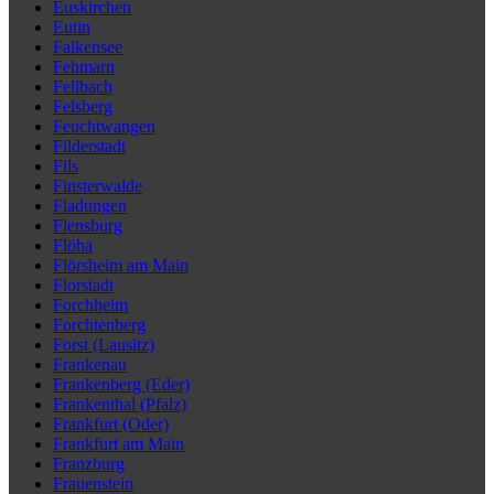
Euskirchen
Eutin
Falkensee
Fehmarn
Fellbach
Felsberg
Feuchtwangen
Filderstadt
Fils
Finsterwalde
Fladungen
Flensburg
Flöha
Flörsheim am Main
Florstadt
Forchheim
Forchtenberg
Forst (Lausitz)
Frankenau
Frankenberg (Eder)
Frankenthal (Pfalz)
Frankfurt (Oder)
Frankfurt am Main
Franzburg
Frauenstein