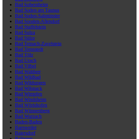
Bad Sobernheim
Bad Soden am Taunus
Bad Soden-Salmünster
Bad Sooden-Allendorf
Bad Staffelstein
Bad Sulza
Bad Sülze
Bad Teinach-Zavelstein
Bad Tennstedt
Bad Tölz
Bad Urach
Bad Vilbel
Bad Waldsee
Bad Wildbad
Bad Wildungen
Bad Wilsnack
Bad Wimpfen
Bad Windsheim
Bad Wörishofen
Bad Wünnenberg
Bad Wurzach
Baden-Baden
Baesweiler
Baiersdorf
Balingen