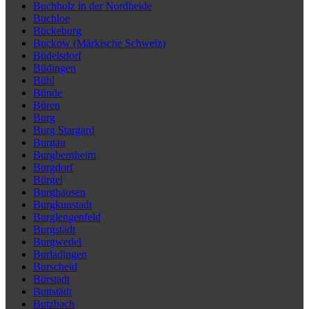
Buchholz in der Nordheide
Buchloe
Bückeburg
Buckow (Märkische Schweiz)
Büdelsdorf
Büdingen
Bühl
Bünde
Büren
Burg
Burg Stargard
Burgau
Burgbernheim
Burgdorf
Bürgel
Burghausen
Burgkunstadt
Burglengenfeld
Burgstädt
Burgwedel
Burladingen
Burscheid
Bürstadt
Buttstädt
Butzbach