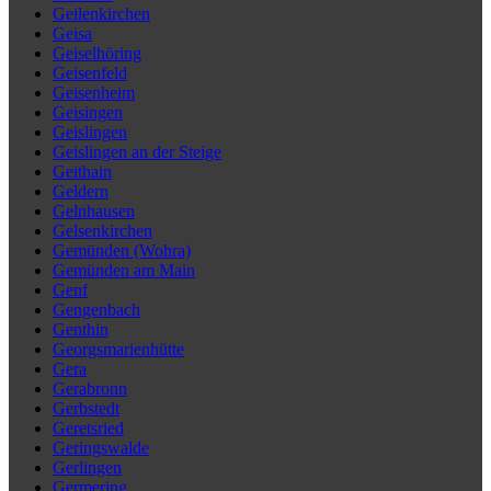
Geilenkirchen
Geisa
Geiselhöring
Geisenfeld
Geisenheim
Geisingen
Geislingen
Geislingen an der Steige
Geithain
Geldern
Gelnhausen
Gelsenkirchen
Gemünden (Wohra)
Gemünden am Main
Genf
Gengenbach
Genthin
Georgsmarienhütte
Gera
Gerabronn
Gerbstedt
Geretsried
Geringswalde
Gerlingen
Germering