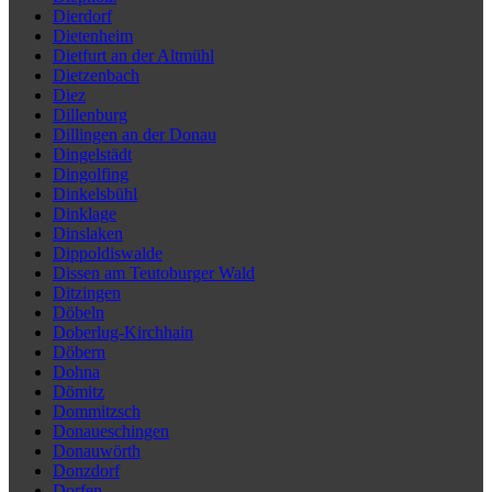
Dierdorf
Dietenheim
Dietfurt an der Altmühl
Dietzenbach
Diez
Dillenburg
Dillingen an der Donau
Dingelstädt
Dingolfing
Dinkelsbühl
Dinklage
Dinslaken
Dippoldiswalde
Dissen am Teutoburger Wald
Ditzingen
Döbeln
Doberlug-Kirchhain
Döbern
Dohna
Dömitz
Dommitzsch
Donaueschingen
Donauwörth
Donzdorf
Dorfen