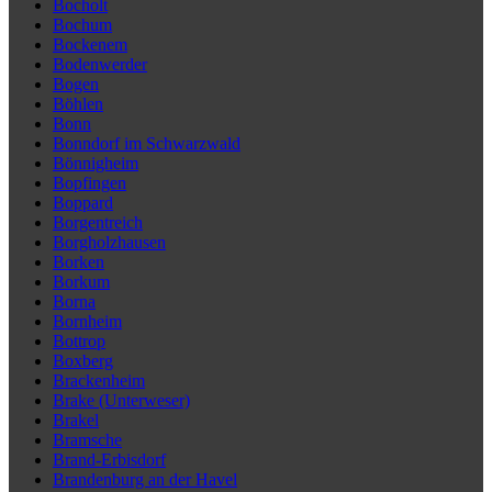
Bocholt
Bochum
Bockenem
Bodenwerder
Bogen
Böhlen
Bonn
Bonndorf im Schwarzwald
Bönnigheim
Bopfingen
Boppard
Borgentreich
Borgholzhausen
Borken
Borkum
Borna
Bornheim
Bottrop
Boxberg
Brackenheim
Brake (Unterweser)
Brakel
Bramsche
Brand-Erbisdorf
Brandenburg an der Havel