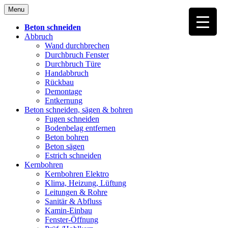
Skip
Menu
to
content
Beton schneiden
Abbruch
Wand durchbrechen
Durchbruch Fenster
Durchbruch Türe
Handabbruch
Rückbau
Demontage
Entkernung
Beton schneiden, sägen & bohren
Fugen schneiden
Bodenbelag entfernen
Beton bohren
Beton sägen
Estrich schneiden
Kernbohren
Kernbohren Elektro
Klima, Heizung, Lüftung
Leitungen & Rohre
Sanitär & Abfluss
Kamin-Einbau
Fenster-Öffnung