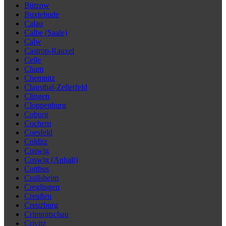
Bützow
Buxtehude
Calau
Calbe (Saale)
Calw
Castrop-Rauxel
Celle
Cham
Chemnitz
Clausthal-Zellerfeld
Clingen
Cloppenburg
Coburg
Cochem
Coesfeld
Colditz
Coswig
Coswig (Anhalt)
Cottbus
Crailsheim
Creglingen
Creußen
Creuzburg
Crimmitschau
Crivitz