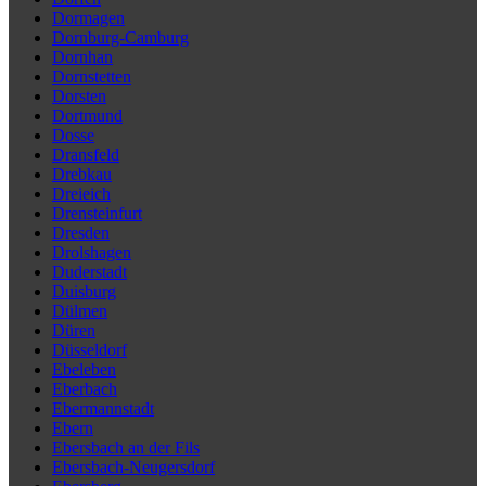
Dormagen
Dornburg-Camburg
Dornhan
Dornstetten
Dorsten
Dortmund
Dosse
Dransfeld
Drebkau
Dreieich
Drensteinfurt
Dresden
Drolshagen
Duderstadt
Duisburg
Dülmen
Düren
Düsseldorf
Ebeleben
Eberbach
Ebermannstadt
Ebern
Ebersbach an der Fils
Ebersbach-Neugersdorf