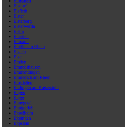
Elmshorn
Elsdorf
Elsfleth
Elster
Elsterberg
Elsterwerda
Elstra
Elterlein
Eltmann
Eltville am Rhein
Elzach
Elze
Emden
Emmelshausen
Emmendingen
Emmerich am Rhein
Emsdetten
Endingen am Kaiserstuhl
Engen
Enger
Ennepetal
Ennigerloh
Eppelheim
Eppingen
Eppstein