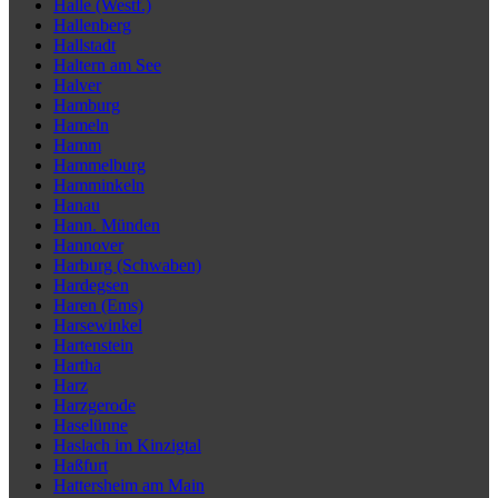
Halle (Westf.)
Hallenberg
Hallstadt
Haltern am See
Halver
Hamburg
Hameln
Hamm
Hammelburg
Hamminkeln
Hanau
Hann. Münden
Hannover
Harburg (Schwaben)
Hardegsen
Haren (Ems)
Harsewinkel
Hartenstein
Hartha
Harz
Harzgerode
Haselünne
Haslach im Kinzigtal
Haßfurt
Hattersheim am Main