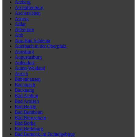
Arzberg
Aschaffenburg
Aschersleben
Asperg
Aßlar
Attendorn
Aub
Aue-Bad Schlema
Auerbach in der Oberpfalz
Augsburg
Augustusburg
Aulendorf
Auma-Weidatal
Aurich
Babenhausen
Bacharach
Backnang
Bad Aibling
Bad Arolsen
Bad Belzig
Bad Bentheim
Bad Bergzabern
Bad Berka
Bad Berleburg
Bad Berneck im Fichtelgebirge