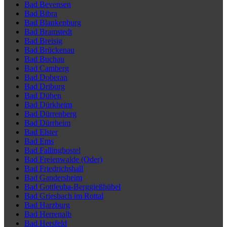
Bad Bevensen
Bad Bibra
Bad Blankenburg
Bad Bramstedt
Bad Breisig
Bad Brückenau
Bad Buchau
Bad Camberg
Bad Doberan
Bad Driburg
Bad Düben
Bad Dürkheim
Bad Dürrenberg
Bad Dürrheim
Bad Elster
Bad Ems
Bad Fallingbostel
Bad Freienwalde (Oder)
Bad Friedrichshall
Bad Gandersheim
Bad Gottleuba-Berggießhübel
Bad Griesbach im Rottal
Bad Harzburg
Bad Herrenalb
Bad Hersfeld