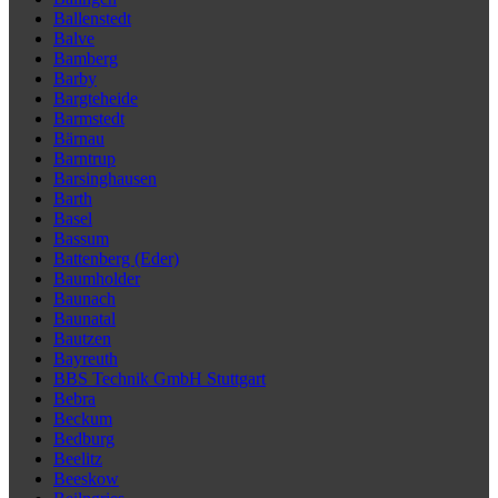
Ballenstedt
Balve
Bamberg
Barby
Bargteheide
Barmstedt
Bärnau
Barntrup
Barsinghausen
Barth
Basel
Bassum
Battenberg (Eder)
Baumholder
Baunach
Baunatal
Bautzen
Bayreuth
BBS Technik GmbH Stuttgart
Bebra
Beckum
Bedburg
Beelitz
Beeskow