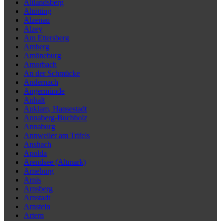
Altlandsberg
Altötting
Alzenau
Alzey
Am Ettersberg
Amberg
Amöneburg
Amorbach
An der Schmücke
Andernach
Angermünde
Anhalt
Anklam, Hansestadt
Annaberg-Buchholz
Annaburg
Annweiler am Trifels
Ansbach
Apolda
Arendsee (Altmark)
Arneburg
Arnis
Arnsberg
Arnstadt
Arnstein
Artern