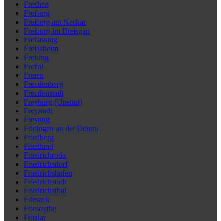
Frechen
Freiberg
Freiberg am Neckar
Freiburg im Breisgau
Freilassing
Freinsheim
Freising
Freital
Freren
Freudenberg
Freudenstadt
Freyburg (Unstrut)
Freystadt
Freyung
Fridingen an der Donau
Friedberg
Friedland
Friedrichroda
Friedrichsdorf
Friedrichshafen
Friedrichstadt
Friedrichsthal
Friesack
Friesoythe
Fritzlar