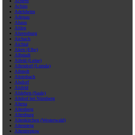
Achern
Achim
Adelsheim
Adenau
Ahaus
Ahlen
Ahrensburg
Aichach
Aichtal
Aken (Elbe)
Albstadt
Alfeld (Leine)
Allendorf (Lumda)
Allstedt
Alpirsbach
Alsdorf
Alsfeld
Alsleben (Saale)
Altdorf bei Nürnberg
Altena
Altenberg
Altenburg
Altenkirchen (Westerwald)
Altensteig
Altentreptow