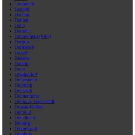
Cuxhaven
Daaden
Dachau
Dahlen
Dahn
Damme
Dannenberg (Elbe)
Dargun
Darmstadt
Dassel
Dassow
Datteln
Daun
Deggendorf
Deidesheim
Delbrück
Delitzsch
Delmenhorst
Demmin, Hansestadt
Dessau-Roßlau
Detmold
Dettelbach
Dieburg
Diemelstadt
Diepholz