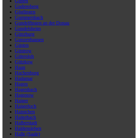
Guben
Gudensberg
Güglingen
Gummersbach
Gundelfingen an der Donau
Gundelsheim
Günzburg
Gunzenhausen
Güsten
Güstrow
Gütersloh
Gützkow
Haan
Hachenburg
Hadamar
Hagen
Hagenbach
Hagenow
Haiger
Haigerloch
Hainichen
Haiterbach
Halberstadt
Haldensleben
Halle (Saale)