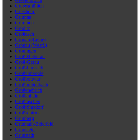
Grevenbroich
Grevesmühlen
Griesheim
Grimma
Grimmen
Gröditz
Groitzsch
Gronau (Leine)
Gronau (Westf.)
Gröningen
Groß-Bieberau
Groß-Gerau
Groß-Umstadt
Großalmerode
Großbottwar
Großbreitenbach
Großenehrich
Großenhain
Großräschen
Großröhrsdorf
Großschirma
Grünberg
Grünhain-Beierfeld
Grünsfeld
Grünstadt