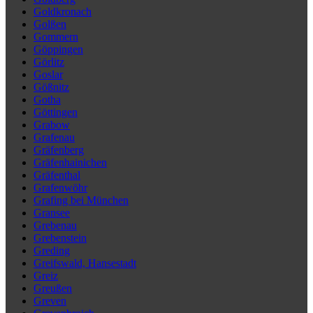
Goldkronach
Golßen
Gommern
Göppingen
Görlitz
Goslar
Gößnitz
Gotha
Göttingen
Grabow
Grafenau
Gräfenberg
Gräfenhainichen
Gräfenthal
Grafenwöhr
Grafing bei München
Gransee
Grebenau
Grebenstein
Greding
Greifswald, Hansestadt
Greiz
Greußen
Greven