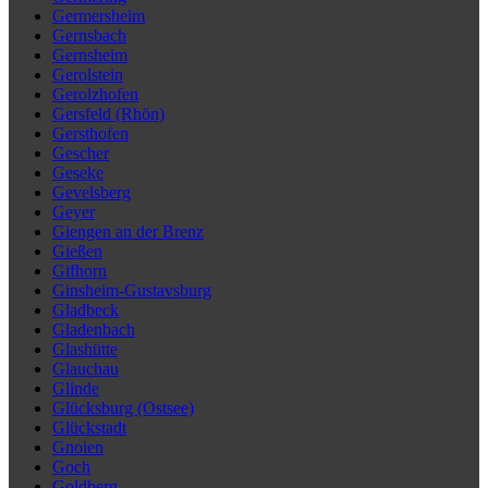
Germersheim
Gernsbach
Gernsheim
Gerolstein
Gerolzhofen
Gersfeld (Rhön)
Gersthofen
Gescher
Geseke
Gevelsberg
Geyer
Giengen an der Brenz
Gießen
Gifhorn
Ginsheim-Gustavsburg
Gladbeck
Gladenbach
Glashütte
Glauchau
Glinde
Glücksburg (Ostsee)
Glückstadt
Gnoien
Goch
Goldberg