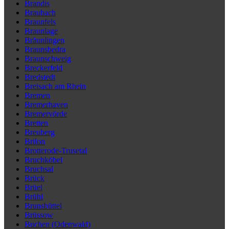
Brandis
Braubach
Braunfels
Braunlage
Bräunlingen
Braunsbedra
Braunschweig
Breckerfeld
Bredstedt
Breisach am Rhein
Bremen
Bremerhaven
Bremervörde
Bretten
Breuberg
Brilon
Brotterode-Trusetal
Bruchköbel
Bruchsal
Brück
Brüel
Brühl
Brunsbüttel
Brüssow
Buchen (Odenwald)