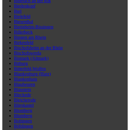
Biberach an der Riß
Biedenkopf
Biel
Bielefeld
Biesenthal
Bietigheim-Bissingen
Billerbeck
Bingen am Rhein
Birkenfeld
Bischofsheim an der Rhön
Bischofswerda
Bismark (Altmark)
Bitburg
Bitterfeld-Wolfen
Blankenburg (Harz)
Blankenhain
Blaubeuren
Blaustein
Bleckede
Bleicherode
Blieskastel
Blomberg
Blumberg
Bobingen
Böblingen