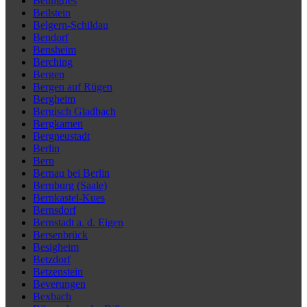
Beilngries
Beilstein
Belgern-Schildau
Bendorf
Bensheim
Berching
Bergen
Bergen auf Rügen
Bergheim
Bergisch Gladbach
Bergkamen
Bergneustadt
Berlin
Bern
Bernau bei Berlin
Bernburg (Saale)
Bernkastel-Kues
Bernsdorf
Bernstadt a. d. Eigen
Bersenbrück
Besigheim
Betzdorf
Betzenstein
Beverungen
Bexbach