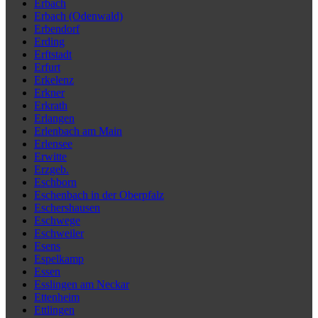
Erbach
Erbach (Odenwald)
Erbendorf
Erding
Erftstadt
Erfurt
Erkelenz
Erkner
Erkrath
Erlangen
Erlenbach am Main
Erlensee
Erwitte
Erzgeb.
Eschborn
Eschenbach in der Oberpfalz
Eschershausen
Eschwege
Eschweiler
Esens
Espelkamp
Essen
Esslingen am Neckar
Ettenheim
Ettlingen