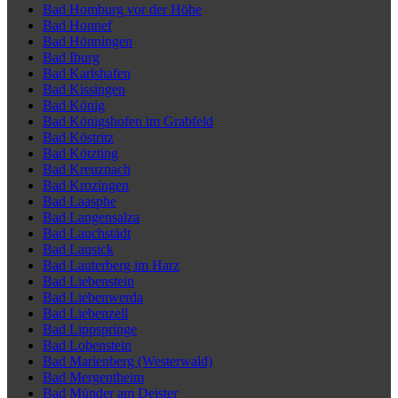
Bad Homburg vor der Höhe
Bad Honnef
Bad Hönningen
Bad Iburg
Bad Karlshafen
Bad Kissingen
Bad König
Bad Königshofen im Grabfeld
Bad Köstritz
Bad Kötzting
Bad Kreuznach
Bad Krozingen
Bad Laasphe
Bad Langensalza
Bad Lauchstädt
Bad Lausick
Bad Lauterberg im Harz
Bad Liebenstein
Bad Liebenwerda
Bad Liebenzell
Bad Lippspringe
Bad Lobenstein
Bad Marienberg (Westerwald)
Bad Mergentheim
Bad Münder am Deister