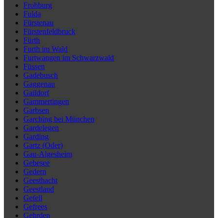
Frohburg
Fulda
Fürstenau
Fürstenfeldbruck
Fürth
Furth im Wald
Furtwangen im Schwarzwald
Füssen
Gadebusch
Gaggenau
Gaildorf
Gammertingen
Garbsen
Garching bei München
Gardelegen
Garding
Gartz (Oder)
Gau-Algesheim
Gebesee
Gedern
Geesthacht
Geestland
Gefell
Gefrees
Gehrden