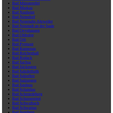
Bad Münstereifel
Bad Muskau
Bad Nauheim
Bad Nenndorf
Bad Neuenahr-Ahrweiler
Bad Neustadt an der Saale
Bad Oeynhausen
Bad Oldesloe
Bad Orb
Bad Pyrmont
Bad Rappenau
Bad Reichenhall
Bad Rodach
Bad Sachsa
Bad Säckingen
Bad Salzdetfurth
Bad Salzuflen
Bad Salzungen
Bad Saulgau
Bad Schandau
Bad Schmiedeberg
Bad Schussenried
Bad Schwalbach
Bad Schwartau
Bad Segeberg