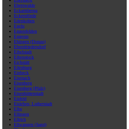
Ebersberg
Eberswalde
Eckartsberga
Eckernförde
Edenkoben
Egeln
Eggenfelden
Eggesin
Ehingen (Donau)
Ehrenfriedersdorf
Eibelstadt
Eibenstock
Eichstätt
Eilenburg
Einbeck
Eisenach
Eisenberg
Eisenberg (Pfalz)
Eisenhüttenstadt
Eisfeld
Eisleben, Lutherstadt
Elbe
Ellingen
Ellrich
Ellwangen (Jagst)