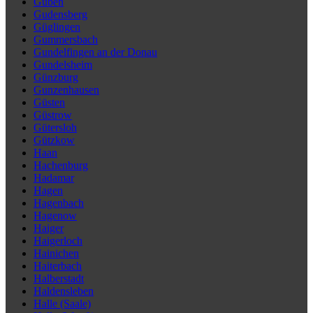
Guben
Gudensberg
Güglingen
Gummersbach
Gundelfingen an der Donau
Gundelsheim
Günzburg
Gunzenhausen
Güsten
Güstrow
Gütersloh
Gützkow
Haan
Hachenburg
Hadamar
Hagen
Hagenbach
Hagenow
Haiger
Haigerloch
Hainichen
Haiterbach
Halberstadt
Haldensleben
Halle (Saale)