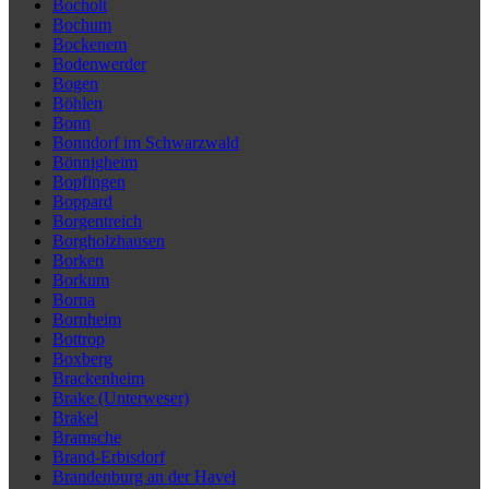
Bocholt
Bochum
Bockenem
Bodenwerder
Bogen
Böhlen
Bonn
Bonndorf im Schwarzwald
Bönnigheim
Bopfingen
Boppard
Borgentreich
Borgholzhausen
Borken
Borkum
Borna
Bornheim
Bottrop
Boxberg
Brackenheim
Brake (Unterweser)
Brakel
Bramsche
Brand-Erbisdorf
Brandenburg an der Havel