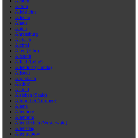
Achern
Achim
Adelsheim
Adenau
Ahaus
Ahlen
Ahrensburg
Aichach
Aichtal
Aken (Elbe)
Albstadt
Alfeld (Leine)
Allendorf (Lumda)
Allstedt
Alpirsbach
Alsdorf
Alsfeld
Alsleben (Saale)
Altdorf bei Nürnberg
Altena
Altenberg
Altenburg
Altenkirchen (Westerwald)
Altensteig
Altentreptow