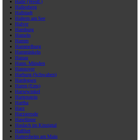
Halle (Westf.)
Hallenberg
Hallstadt
Haltern am See
Halver
Hamburg
Hameln
Hamm
Hammelburg
Hamminkeln
Hanau
Hann. Münden
Hannover
Harburg (Schwaben)
Hardegsen
Haren (Ems)
Harsewinkel
Hartenstein
Hartha
Harz
Harzgerode
Haselünne
Haslach im Kinzigtal
Haßfurt
Hattersheim am Main