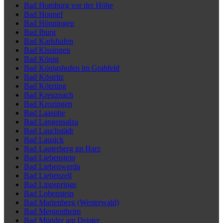
Bad Homburg vor der Höhe
Bad Honnef
Bad Hönningen
Bad Iburg
Bad Karlshafen
Bad Kissingen
Bad König
Bad Königshofen im Grabfeld
Bad Köstritz
Bad Kötzting
Bad Kreuznach
Bad Krozingen
Bad Laasphe
Bad Langensalza
Bad Lauchstädt
Bad Lausick
Bad Lauterberg im Harz
Bad Liebenstein
Bad Liebenwerda
Bad Liebenzell
Bad Lippspringe
Bad Lobenstein
Bad Marienberg (Westerwald)
Bad Mergentheim
Bad Münder am Deister