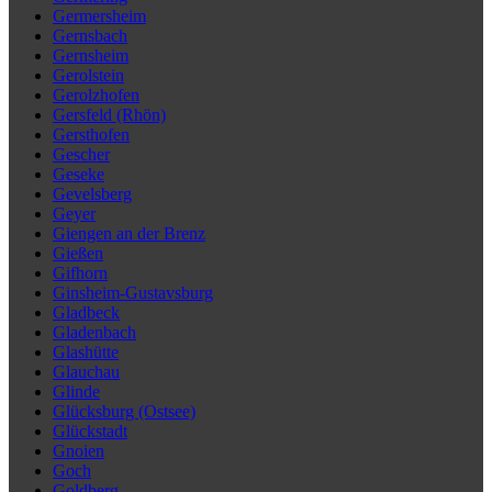
Germersheim
Gernsbach
Gernsheim
Gerolstein
Gerolzhofen
Gersfeld (Rhön)
Gersthofen
Gescher
Geseke
Gevelsberg
Geyer
Giengen an der Brenz
Gießen
Gifhorn
Ginsheim-Gustavsburg
Gladbeck
Gladenbach
Glashütte
Glauchau
Glinde
Glücksburg (Ostsee)
Glückstadt
Gnoien
Goch
Goldberg