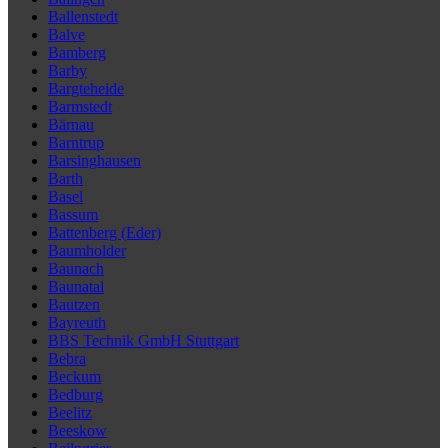
Ballenstedt
Balve
Bamberg
Barby
Bargteheide
Barmstedt
Bärnau
Barntrup
Barsinghausen
Barth
Basel
Bassum
Battenberg (Eder)
Baumholder
Baunach
Baunatal
Bautzen
Bayreuth
BBS Technik GmbH Stuttgart
Bebra
Beckum
Bedburg
Beelitz
Beeskow