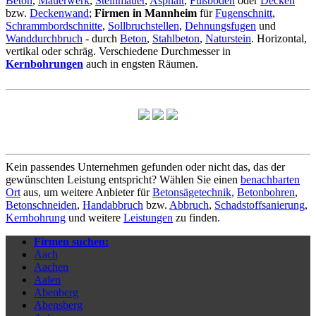
Beton
,
Mauerwerk
,
Steinmauer
,
Asphalt
,
Fußboden
oder
Decken
bzw.
Deckenwand
;
Firmen in Mannheim
für
Fugenschnitt
,
Schrammbordschnitte
,
Sollbruchstellen
,
Dehnungsfugen
und
Wanddurchbruch
- durch
Beton
,
Stahlbeton
,
Naturstein
. Horizontal,
vertikal oder schräg. Verschiedene Durchmesser in
Kernbohrungen
auch in engsten Räumen.
Kein passendes Unternehmen gefunden oder nicht das, das der
gewünschten Leistung entspricht? Wählen Sie einen
benachbarten
Ort
aus, um weitere Anbieter für
Betonsägetechnik
,
Betonbohren
,
Betonschneiden
,
Handabbruch
bzw.
Abbruch
,
Schadstoffsanierung
,
Kernbohrung
und weitere
Leistungen
zu finden.
Firmen suchen:
Aach
Aachen
Aalen
Abenberg
Abensberg