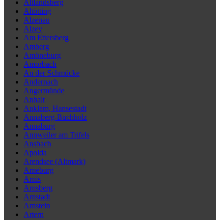
Altlandsberg
Altötting
Alzenau
Alzey
Am Ettersberg
Amberg
Amöneburg
Amorbach
An der Schmücke
Andernach
Angermünde
Anhalt
Anklam, Hansestadt
Annaberg-Buchholz
Annaburg
Annweiler am Trifels
Ansbach
Apolda
Arendsee (Altmark)
Arneburg
Arnis
Arnsberg
Arnstadt
Arnstein
Artern