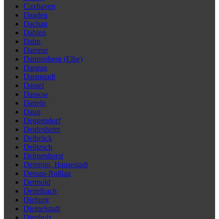
Cuxhaven
Daaden
Dachau
Dahlen
Dahn
Damme
Dannenberg (Elbe)
Dargun
Darmstadt
Dassel
Dassow
Datteln
Daun
Deggendorf
Deidesheim
Delbrück
Delitzsch
Delmenhorst
Demmin, Hansestadt
Dessau-Roßlau
Detmold
Dettelbach
Dieburg
Diemelstadt
Diepholz