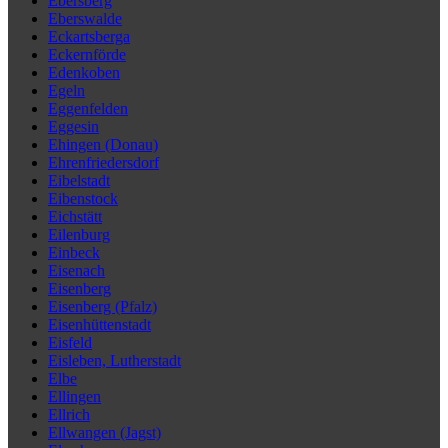
Ebersberg
Eberswalde
Eckartsberga
Eckernförde
Edenkoben
Egeln
Eggenfelden
Eggesin
Ehingen (Donau)
Ehrenfriedersdorf
Eibelstadt
Eibenstock
Eichstätt
Eilenburg
Einbeck
Eisenach
Eisenberg
Eisenberg (Pfalz)
Eisenhüttenstadt
Eisfeld
Eisleben, Lutherstadt
Elbe
Ellingen
Ellrich
Ellwangen (Jagst)