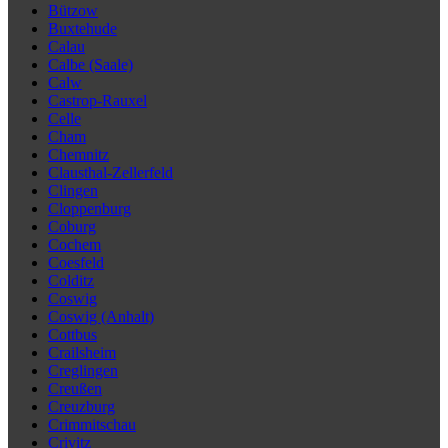
Bützow
Buxtehude
Calau
Calbe (Saale)
Calw
Castrop-Rauxel
Celle
Cham
Chemnitz
Clausthal-Zellerfeld
Clingen
Cloppenburg
Coburg
Cochem
Coesfeld
Colditz
Coswig
Coswig (Anhalt)
Cottbus
Crailsheim
Creglingen
Creußen
Creuzburg
Crimmitschau
Crivitz