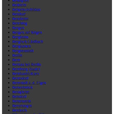
Beilngries
Beilstein
Belgern-Schildau
Bendorf
Bensheim
Berching
Bergen
Bergen auf Rügen
Bergheim
Bergisch Gladbach
Bergkamen
Bergneustadt
Berlin
Bern
Bernau bei Berlin
Bernburg (Saale)
Bernkastel-Kues
Bernsdorf
Bernstadt a. d. Eigen
Bersenbrück
Besigheim
Betzdorf
Betzenstein
Beverungen
Bexbach