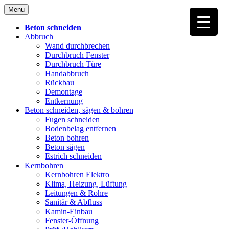
Skip
Menu
to
content
Beton schneiden
Abbruch
Wand durchbrechen
Durchbruch Fenster
Durchbruch Türe
Handabbruch
Rückbau
Demontage
Entkernung
Beton schneiden, sägen & bohren
Fugen schneiden
Bodenbelag entfernen
Beton bohren
Beton sägen
Estrich schneiden
Kernbohren
Kernbohren Elektro
Klima, Heizung, Lüftung
Leitungen & Rohre
Sanitär & Abfluss
Kamin-Einbau
Fenster-Öffnung