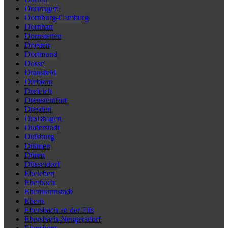
Dormagen
Dornburg-Camburg
Dornhan
Dornstetten
Dorsten
Dortmund
Dosse
Dransfeld
Drebkau
Dreieich
Drensteinfurt
Dresden
Drolshagen
Duderstadt
Duisburg
Dülmen
Düren
Düsseldorf
Ebeleben
Eberbach
Ebermannstadt
Ebern
Ebersbach an der Fils
Ebersbach-Neugersdorf