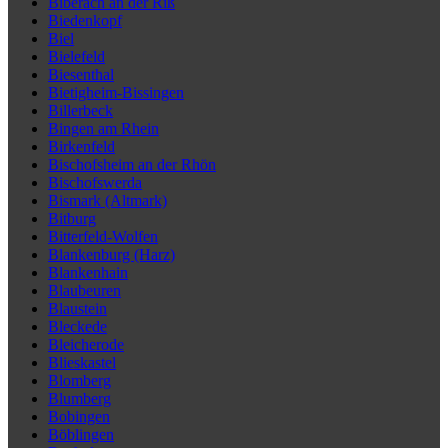
Biberach an der Riß
Biedenkopf
Biel
Bielefeld
Biesenthal
Bietigheim-Bissingen
Billerbeck
Bingen am Rhein
Birkenfeld
Bischofsheim an der Rhön
Bischofswerda
Bismark (Altmark)
Bitburg
Bitterfeld-Wolfen
Blankenburg (Harz)
Blankenhain
Blaubeuren
Blaustein
Bleckede
Bleicherode
Blieskastel
Blomberg
Blumberg
Bobingen
Böblingen