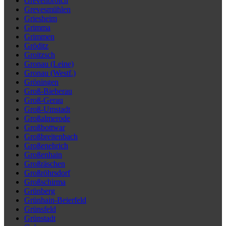
Grevenbroich
Grevesmühlen
Griesheim
Grimma
Grimmen
Gröditz
Groitzsch
Gronau (Leine)
Gronau (Westf.)
Gröningen
Groß-Bieberau
Groß-Gerau
Groß-Umstadt
Großalmerode
Großbottwar
Großbreitenbach
Großenehrich
Großenhain
Großräschen
Großröhrsdorf
Großschirma
Grünberg
Grünhain-Beierfeld
Grünsfeld
Grünstadt