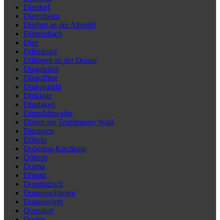
Dierdorf
Dietenheim
Dietfurt an der Altmühl
Dietzenbach
Diez
Dillenburg
Dillingen an der Donau
Dingelstädt
Dingolfing
Dinkelsbühl
Dinklage
Dinslaken
Dippoldiswalde
Dissen am Teutoburger Wald
Ditzingen
Döbeln
Doberlug-Kirchhain
Döbern
Dohna
Dömitz
Dommitzsch
Donaueschingen
Donauwörth
Donzdorf
Dorfen