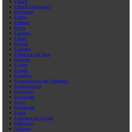
Erbach
Erbach (Odenwald)
Erbendorf
Erding
Erftstadt
Erfurt
Erkelenz
Erkner
Erkrath
Erlangen
Erlenbach am Main
Erlensee
Erwitte
Erzgeb.
Eschborn
Eschenbach in der Oberpfalz
Eschershausen
Eschwege
Eschweiler
Esens
Espelkamp
Essen
Esslingen am Neckar
Ettenheim
Ettlingen