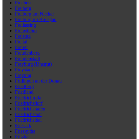
Frechen
Freiberg
Freiberg am Neckar
Freiburg im Breisgau
Freilassing
Freinsheim
Freising
Freital
Freren
Freudenberg
Freudenstadt
Freyburg (Unstrut)
Freystadt
Freyung
Fridingen an der Donau
Friedberg
Friedland
Friedrichroda
Friedrichsdorf
Friedrichshafen
Friedrichstadt
Friedrichsthal
Friesack
Friesoythe
Fritzlar