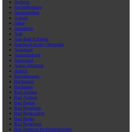
Arzberg
Aschaffenburg
Aschersleben
Asperg
Aßlar
Attendorn
Aub
Aue-Bad Schlema
Auerbach in der Oberpfalz
Augsburg
Augustusburg
Aulendorf
Auma-Weidatal
Aurich
Babenhausen
Bacharach
Backnang
Bad Aibling
Bad Arolsen
Bad Belzig
Bad Bentheim
Bad Bergzabern
Bad Berka
Bad Berleburg
Bad Berneck im Fichtelgebirge