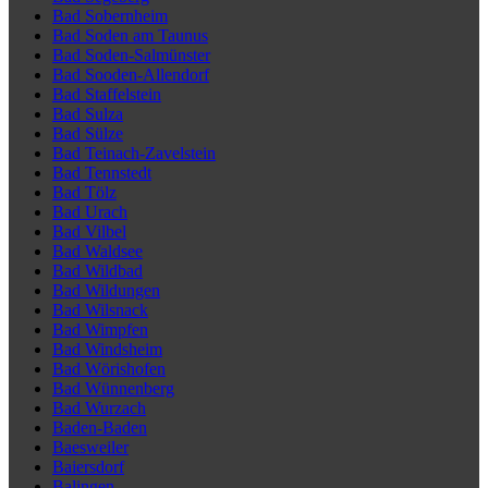
Bad Sobernheim
Bad Soden am Taunus
Bad Soden-Salmünster
Bad Sooden-Allendorf
Bad Staffelstein
Bad Sulza
Bad Sülze
Bad Teinach-Zavelstein
Bad Tennstedt
Bad Tölz
Bad Urach
Bad Vilbel
Bad Waldsee
Bad Wildbad
Bad Wildungen
Bad Wilsnack
Bad Wimpfen
Bad Windsheim
Bad Wörishofen
Bad Wünnenberg
Bad Wurzach
Baden-Baden
Baesweiler
Baiersdorf
Balingen