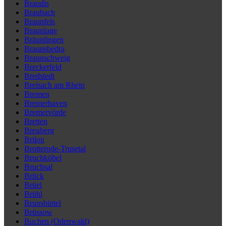
Brandis
Braubach
Braunfels
Braunlage
Bräunlingen
Braunsbedra
Braunschweig
Breckerfeld
Bredstedt
Breisach am Rhein
Bremen
Bremerhaven
Bremervörde
Bretten
Breuberg
Brilon
Brotterode-Trusetal
Bruchköbel
Bruchsal
Brück
Brüel
Brühl
Brunsbüttel
Brüssow
Buchen (Odenwald)