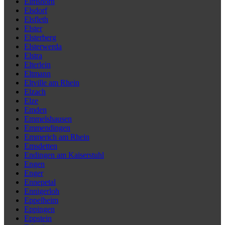
Elmshorn
Elsdorf
Elsfleth
Elster
Elsterberg
Elsterwerda
Elstra
Elterlein
Eltmann
Eltville am Rhein
Elzach
Elze
Emden
Emmelshausen
Emmendingen
Emmerich am Rhein
Emsdetten
Endingen am Kaiserstuhl
Engen
Enger
Ennepetal
Ennigerloh
Eppelheim
Eppingen
Eppstein