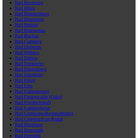
Bad Bevensen
Bad Bibra
Bad Blankenburg
Bad Bramstedt
Bad Breisig
Bad Brückenau
Bad Buchau
Bad Camberg
Bad Doberan
Bad Driburg
Bad Düben
Bad Dürkheim
Bad Dürrenberg
Bad Dürrheim
Bad Elster
Bad Ems
Bad Fallingbostel
Bad Freienwalde (Oder)
Bad Friedrichshall
Bad Gandersheim
Bad Gottleuba-Berggießhübel
Bad Griesbach im Rottal
Bad Harzburg
Bad Herrenalb
Bad Hersfeld