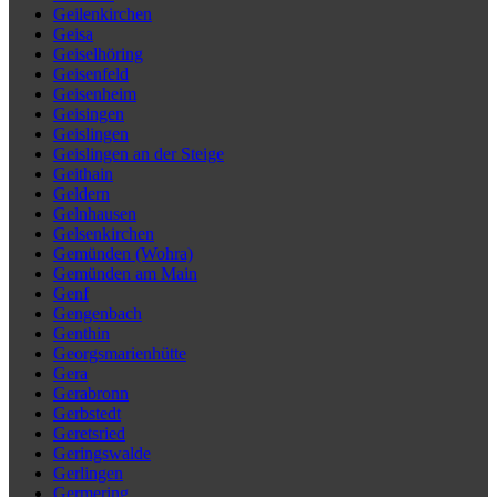
Geilenkirchen
Geisa
Geiselhöring
Geisenfeld
Geisenheim
Geisingen
Geislingen
Geislingen an der Steige
Geithain
Geldern
Gelnhausen
Gelsenkirchen
Gemünden (Wohra)
Gemünden am Main
Genf
Gengenbach
Genthin
Georgsmarienhütte
Gera
Gerabronn
Gerbstedt
Geretsried
Geringswalde
Gerlingen
Germering