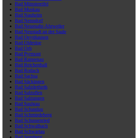
Bad Münstereifel
Bad Muskau
Bad Nauheim
Bad Nenndorf
Bad Neuenahr-Ahrweiler
Bad Neustadt an der Saale
Bad Oeynhausen
Bad Oldesloe
Bad Orb
Bad Pyrmont
Bad Rappenau
Bad Reichenhall
Bad Rodach
Bad Sachsa
Bad Säckingen
Bad Salzdetfurth
Bad Salzuflen
Bad Salzungen
Bad Saulgau
Bad Schandau
Bad Schmiedeberg
Bad Schussenried
Bad Schwalbach
Bad Schwartau
Bad Segeberg