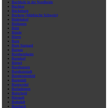
Buchholz in der Nordheide
Buchloe
Bückeburg
Buckow (Märkische Schweiz)
Büdelsdorf
Büdingen
Bühl
Bünde
Büren
Burg
Burg Stargard
Burgau
Burgbernheim
Burgdorf
Bürgel
Burghausen
Burgkunstadt
Burglengenfeld
Burgstädt
Burgwedel
Burladingen
Burscheid
Bürstadt
Buttstädt
Butzbach