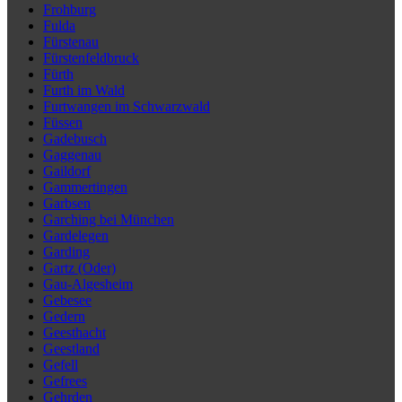
Frohburg
Fulda
Fürstenau
Fürstenfeldbruck
Fürth
Furth im Wald
Furtwangen im Schwarzwald
Füssen
Gadebusch
Gaggenau
Gaildorf
Gammertingen
Garbsen
Garching bei München
Gardelegen
Garding
Gartz (Oder)
Gau-Algesheim
Gebesee
Gedern
Geesthacht
Geestland
Gefell
Gefrees
Gehrden