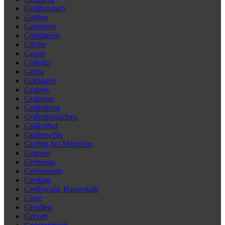
Goldkronach
Golßen
Gommern
Göppingen
Görlitz
Goslar
Gößnitz
Gotha
Göttingen
Grabow
Grafenau
Gräfenberg
Gräfenhainichen
Gräfenthal
Grafenwöhr
Grafing bei München
Gransee
Grebenau
Grebenstein
Greding
Greifswald, Hansestadt
Greiz
Greußen
Greven