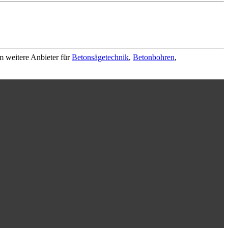
m weitere Anbieter für
Betonsägetechnik
,
Betonbohren
,