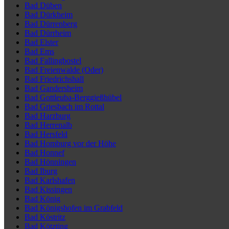
Bad Düben
Bad Dürkheim
Bad Dürrenberg
Bad Dürrheim
Bad Elster
Bad Ems
Bad Fallingbostel
Bad Freienwalde (Oder)
Bad Friedrichshall
Bad Gandersheim
Bad Gottleuba-Berggießhübel
Bad Griesbach im Rottal
Bad Harzburg
Bad Herrenalb
Bad Hersfeld
Bad Homburg vor der Höhe
Bad Honnef
Bad Hönningen
Bad Iburg
Bad Karlshafen
Bad Kissingen
Bad König
Bad Königshofen im Grabfeld
Bad Köstritz
Bad Kötzting