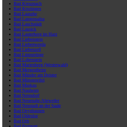
Bad Kreuznach
Bad Krozingen
Bad Laasphe
Bad Langensalza
Bad Lauchstädt
Bad Lausick
Bad Lauterberg im Harz
Bad Liebenstein
Bad Liebenwerda
Bad Liebenzell
Bad Lippspringe
Bad Lobenstein
Bad Marienberg (Westerwald)
Bad Mergentheim
Bad Münder am Deister
Bad Münstereifel
Bad Muskau
Bad Nauheim
Bad Nenndorf
Bad Neuenahr-Ahrweiler
Bad Neustadt an der Saale
Bad Oeynhausen
Bad Oldesloe
Bad Orb
Bad Pyrmont