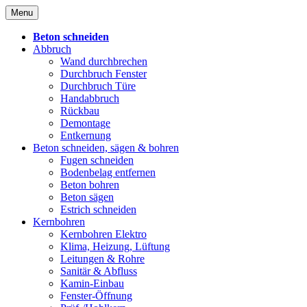
Skip
Menu
to
content
Beton schneiden
Abbruch
Wand durchbrechen
Durchbruch Fenster
Durchbruch Türe
Handabbruch
Rückbau
Demontage
Entkernung
Beton schneiden, sägen & bohren
Fugen schneiden
Bodenbelag entfernen
Beton bohren
Beton sägen
Estrich schneiden
Kernbohren
Kernbohren Elektro
Klima, Heizung, Lüftung
Leitungen & Rohre
Sanitär & Abfluss
Kamin-Einbau
Fenster-Öffnung