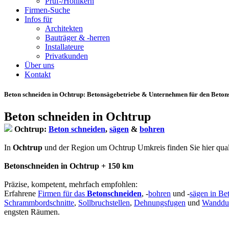
Prüf-/Hohlkern
Firmen-Suche
Infos für
Architekten
Bauträger & -herren
Installateure
Privatkunden
Über uns
Kontakt
Beton schneiden in Ochtrup
: Betonsägebetriebe & Unternehmen für den Betons
Beton schneiden in Ochtrup
Ochtrup:
Beton schneiden
,
sägen
&
bohren
In
Ochtrup
und der Region um Ochtrup Umkreis finden Sie hier qualifi
Betonschneiden in Ochtrup + 150 km
Präzise, kompetent, mehrfach empfohlen:
Erfahrene
Firmen für das
Betonschneiden
, -
bohren
und -
sägen in Be
Schrammbordschnitte
,
Sollbruchstellen
,
Dehnungsfugen
und
Wanddu
engsten Räumen.