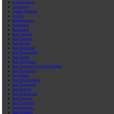
Augustusburg
Aulendorf
Auma-Weidatal
Aurich
Babenhausen
Bacharach
Backnang
Bad Aibling
Bad Arolsen
Bad Belzig
Bad Bentheim
Bad Bergzabern
Bad Berka
Bad Berleburg
Bad Berneck im Fichtelgebirge
Bad Bevensen
Bad Bibra
Bad Blankenburg
Bad Bramstedt
Bad Breisig
Bad Brückenau
Bad Buchau
Bad Camberg
Bad Doberan
Bad Driburg