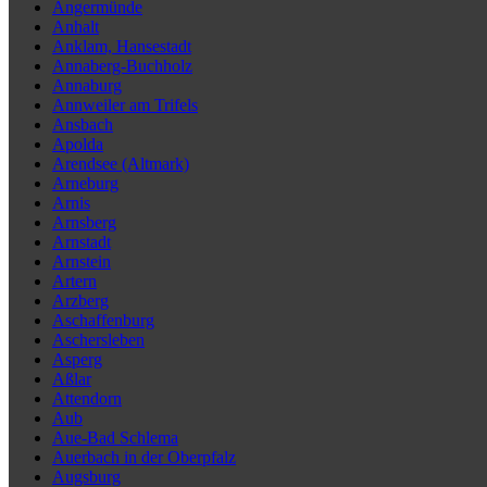
Angermünde
Anhalt
Anklam, Hansestadt
Annaberg-Buchholz
Annaburg
Annweiler am Trifels
Ansbach
Apolda
Arendsee (Altmark)
Arneburg
Arnis
Arnsberg
Arnstadt
Arnstein
Artern
Arzberg
Aschaffenburg
Aschersleben
Asperg
Aßlar
Attendorn
Aub
Aue-Bad Schlema
Auerbach in der Oberpfalz
Augsburg