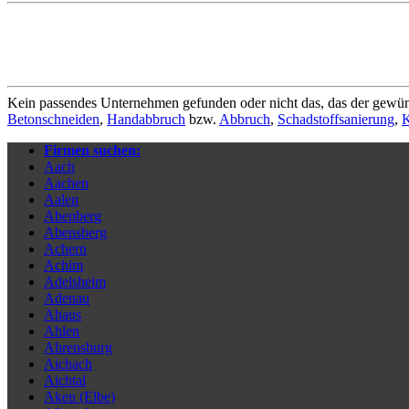
Kein passendes Unternehmen gefunden oder nicht das, das der gewün
Betonschneiden
,
Handabbruch
bzw.
Abbruch
,
Schadstoffsanierung
,
K
Firmen suchen:
Aach
Aachen
Aalen
Abenberg
Abensberg
Achern
Achim
Adelsheim
Adenau
Ahaus
Ahlen
Ahrensburg
Aichach
Aichtal
Aken (Elbe)