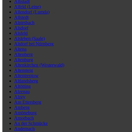
Albstadt
Alfeld (Leine)
Allendorf (Lumda)
Allstedt
Alpirsbach
Alsdorf
Alsfeld
Alsleben (Saale)
Altdorf bei Nürnberg
Altena
Altenberg
Altenburg
Altenkirchen (Westerwald)
Altensteig
Altentreptow
Altlandsberg
Altötting
Alzenau
Alzey
Am Ettersberg
Amberg
Amöneburg
Amorbach
An der Schmücke
Andernach