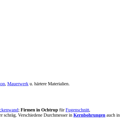
ton
,
Mauerwerk
u. härtere Materialien.
ckenwand
;
Firmen in Ochtrup
für
Fugenschnitt
,
oder schräg. Verschiedene Durchmesser in
Kernbohrungen
auch in