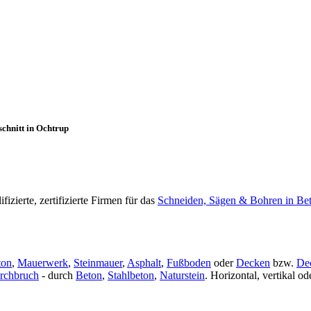
chnitt in Ochtrup
zierte, zertifizierte Firmen für das
Schneiden, Sägen & Bohren in Be
ton
,
Mauerwerk
,
Steinmauer
,
Asphalt
,
Fußboden
oder
Decken
bzw.
De
rchbruch
- durch
Beton
,
Stahlbeton
,
Naturstein
. Horizontal, vertikal 