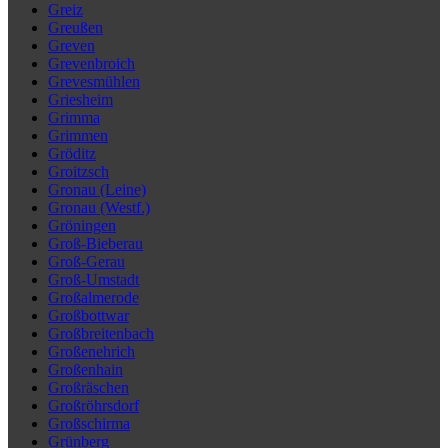
Greiz
Greußen
Greven
Grevenbroich
Grevesmühlen
Griesheim
Grimma
Grimmen
Gröditz
Groitzsch
Gronau (Leine)
Gronau (Westf.)
Gröningen
Groß-Bieberau
Groß-Gerau
Groß-Umstadt
Großalmerode
Großbottwar
Großbreitenbach
Großenehrich
Großenhain
Großräschen
Großröhrsdorf
Großschirma
Grünberg