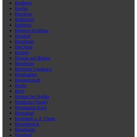
Bedburg
Beelitz
Beeskow
Beilngries
Beilstein
Belgern-Schildau
Bendorf
Bensheim
Berching
Bergen
Bergen auf Rügen
Bergheim
Bergisch Gladbach
Bergkamen
Bergneustadt
Berlin
Bern
Bernau bei Berlin
Bernburg (Saale)
Bernkastel-Kues
Bernsdorf
Bernstadt a. d. Eigen
Bersenbrück
Besigheim
Betzdorf