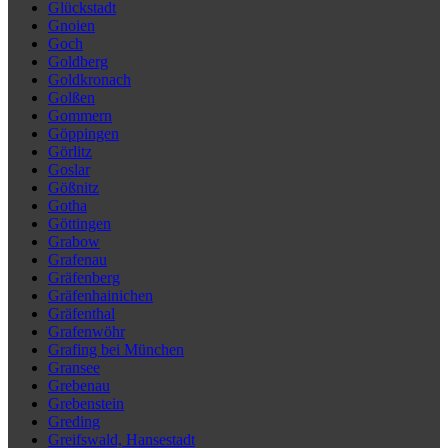
Glückstadt
Gnoien
Goch
Goldberg
Goldkronach
Golßen
Gommern
Göppingen
Görlitz
Goslar
Gößnitz
Gotha
Göttingen
Grabow
Grafenau
Gräfenberg
Gräfenhainichen
Gräfenthal
Grafenwöhr
Grafing bei München
Gransee
Grebenau
Grebenstein
Greding
Greifswald, Hansestadt