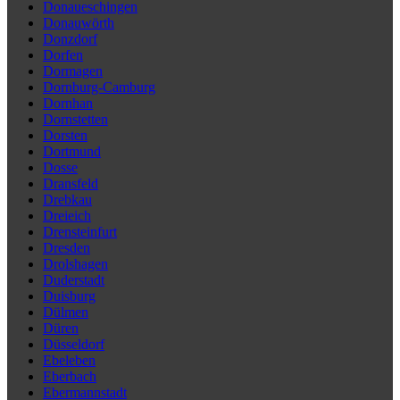
Donaueschingen
Donauwörth
Donzdorf
Dorfen
Dormagen
Dornburg-Camburg
Dornhan
Dornstetten
Dorsten
Dortmund
Dosse
Dransfeld
Drebkau
Dreieich
Drensteinfurt
Dresden
Drolshagen
Duderstadt
Duisburg
Dülmen
Düren
Düsseldorf
Ebeleben
Eberbach
Ebermannstadt