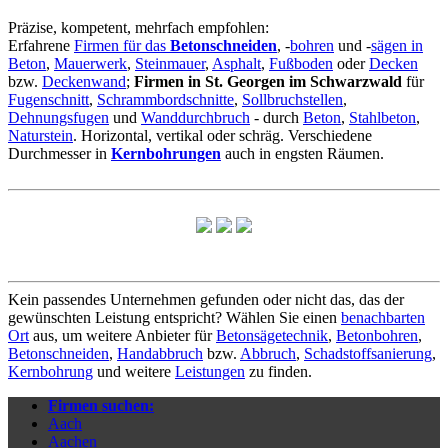
Präzise, kompetent, mehrfach empfohlen:
Erfahrene
Firmen für das
Betonschneiden
, -
bohren
und -
sägen in
Beton
,
Mauerwerk
,
Steinmauer
,
Asphalt
,
Fußboden
oder
Decken
bzw.
Deckenwand
;
Firmen in St. Georgen im Schwarzwald
für
Fugenschnitt
,
Schrammbordschnitte
,
Sollbruchstellen
,
Dehnungsfugen
und
Wanddurchbruch
- durch
Beton
,
Stahlbeton
,
Naturstein
. Horizontal, vertikal oder schräg. Verschiedene
Durchmesser in
Kernbohrungen
auch in engsten Räumen.
Kein passendes Unternehmen gefunden oder nicht das, das der
gewünschten Leistung entspricht? Wählen Sie einen
benachbarten
Ort
aus, um weitere Anbieter für
Betonsägetechnik
,
Betonbohren
,
Betonschneiden
,
Handabbruch
bzw.
Abbruch
,
Schadstoffsanierung
,
Kernbohrung
und weitere
Leistungen
zu finden.
Firmen suchen:
Aach
Aachen