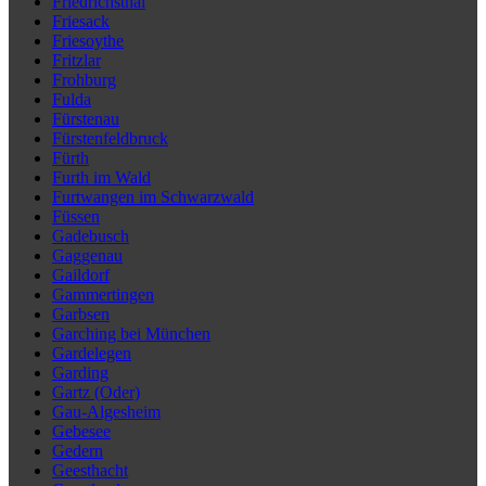
Friedrichsthal
Friesack
Friesoythe
Fritzlar
Frohburg
Fulda
Fürstenau
Fürstenfeldbruck
Fürth
Furth im Wald
Furtwangen im Schwarzwald
Füssen
Gadebusch
Gaggenau
Gaildorf
Gammertingen
Garbsen
Garching bei München
Gardelegen
Garding
Gartz (Oder)
Gau-Algesheim
Gebesee
Gedern
Geesthacht