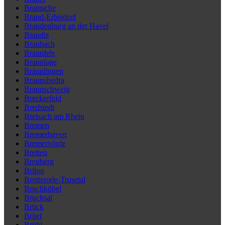
Bramsche
Brand-Erbisdorf
Brandenburg an der Havel
Brandis
Braubach
Braunfels
Braunlage
Bräunlingen
Braunsbedra
Braunschweig
Breckerfeld
Bredstedt
Breisach am Rhein
Bremen
Bremerhaven
Bremervörde
Bretten
Breuberg
Brilon
Brotterode-Trusetal
Bruchköbel
Bruchsal
Brück
Brüel
Brühl