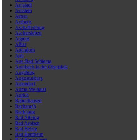
Arnstadt
Arnstein
Artern
Arzberg
Aschaffenburg
Aschersleben
Asperg
Aßlar
Attendorn
Aub
Aue-Bad Schlema
Auerbach in der Oberpfalz
Augsburg
Augustusburg
Aulendorf
Auma-Weidatal
Aurich
Babenhausen
Bacharach
Backnang
Bad Aibling
Bad Arolsen
Bad Belzig
Bad Bentheim
Bad Bergzabern