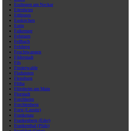
Esslingen am Neckar
Ettenheim
Ettlingen
Euskirchen
Eutin
Falkensee
Fehmarn
Fellbach
Felsberg
Feuchtwangen
Filderstadt
Fils
Finsterwalde
Fladungen
Flensburg
Flöha
Flörsheim am Main
Florstadt
Forchheim
Forchtenberg
Forst (Lausitz)
Frankenau
Frankenberg (Eder)
Frankenthal (Pfalz)
Frankfurt (Oder)