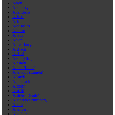
Aalen
Abenberg
Abensberg
Achern
Achim
Adelsheim
Adenau
Ahaus
Ahlen
Ahrensburg
Aichach
Aichtal
Aken (Elbe)
Albstadt
Alfeld (Leine)
Allendorf (Lumda)
Allstedt
Alpirsbach
Alsdorf
Alsfeld
Alsleben (Saale)
Altdorf bei Nürnberg
Altena
Altenberg
Altenburg