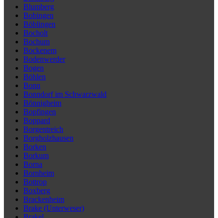
Blumberg
Bobingen
Böblingen
Bocholt
Bochum
Bockenem
Bodenwerder
Bogen
Böhlen
Bonn
Bonndorf im Schwarzwald
Bönnigheim
Bopfingen
Boppard
Borgentreich
Borgholzhausen
Borken
Borkum
Borna
Bornheim
Bottrop
Boxberg
Brackenheim
Brake (Unterweser)
Brakel