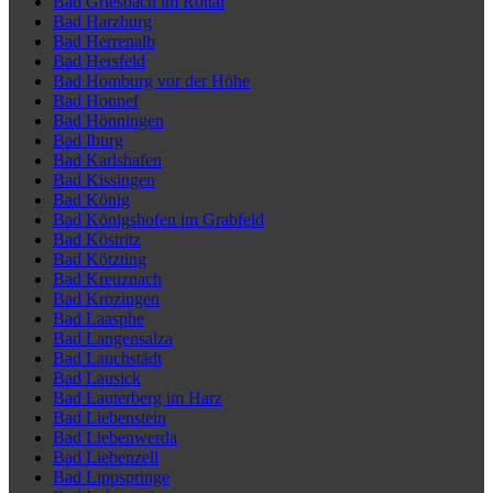
Bad Griesbach im Rottal
Bad Harzburg
Bad Herrenalb
Bad Hersfeld
Bad Homburg vor der Höhe
Bad Honnef
Bad Hönningen
Bad Iburg
Bad Karlshafen
Bad Kissingen
Bad König
Bad Königshofen im Grabfeld
Bad Köstritz
Bad Kötzting
Bad Kreuznach
Bad Krozingen
Bad Laasphe
Bad Langensalza
Bad Lauchstädt
Bad Lausick
Bad Lauterberg im Harz
Bad Liebenstein
Bad Liebenwerda
Bad Liebenzell
Bad Lippspringe