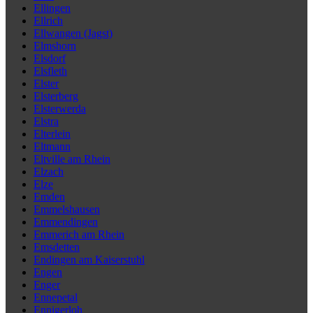
Ellingen
Ellrich
Ellwangen (Jagst)
Elmshorn
Elsdorf
Elsfleth
Elster
Elsterberg
Elsterwerda
Elstra
Elterlein
Eltmann
Eltville am Rhein
Elzach
Elze
Emden
Emmelshausen
Emmendingen
Emmerich am Rhein
Emsdetten
Endingen am Kaiserstuhl
Engen
Enger
Ennepetal
Ennigerloh