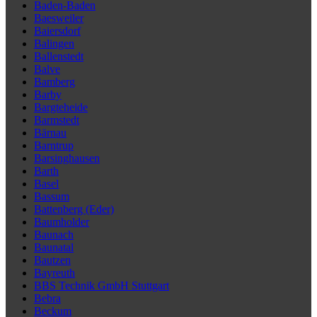
Baden-Baden
Baesweiler
Baiersdorf
Balingen
Ballenstedt
Balve
Bamberg
Barby
Bargteheide
Barmstedt
Bärnau
Barntrup
Barsinghausen
Barth
Basel
Bassum
Battenberg (Eder)
Baumholder
Baunach
Baunatal
Bautzen
Bayreuth
BBS Technik GmbH Stuttgart
Bebra
Beckum