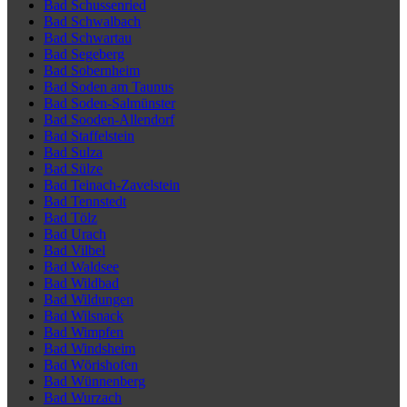
Bad Schussenried
Bad Schwalbach
Bad Schwartau
Bad Segeberg
Bad Sobernheim
Bad Soden am Taunus
Bad Soden-Salmünster
Bad Sooden-Allendorf
Bad Staffelstein
Bad Sulza
Bad Sülze
Bad Teinach-Zavelstein
Bad Tennstedt
Bad Tölz
Bad Urach
Bad Vilbel
Bad Waldsee
Bad Wildbad
Bad Wildungen
Bad Wilsnack
Bad Wimpfen
Bad Windsheim
Bad Wörishofen
Bad Wünnenberg
Bad Wurzach