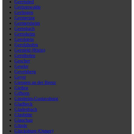
Geretsried
Geringswalde
Gerlingen
Germering
Germersheim
Gernsbach
Gernsheim
Gerolstein
Gerolzhofen
Gersfeld (Rhön)
Gersthofen
Gescher
Geseke
Gevelsberg
Geyer
Giengen an der Brenz
Gießen
Gifhorn
Ginsheim-Gustavsburg
Gladbeck
Gladenbach
Glashütte
Glauchau
Glinde
Glücksburg (Ostsee)