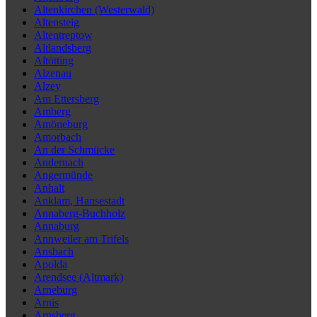
Altenkirchen (Westerwald)
Altensteig
Altentreptow
Altlandsberg
Altötting
Alzenau
Alzey
Am Ettersberg
Amberg
Amöneburg
Amorbach
An der Schmücke
Andernach
Angermünde
Anhalt
Anklam, Hansestadt
Annaberg-Buchholz
Annaburg
Annweiler am Trifels
Ansbach
Apolda
Arendsee (Altmark)
Arneburg
Arnis
Arnsberg