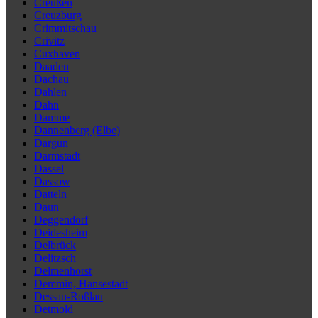
Creußen
Creuzburg
Crimmitschau
Crivitz
Cuxhaven
Daaden
Dachau
Dahlen
Dahn
Damme
Dannenberg (Elbe)
Dargun
Darmstadt
Dassel
Dassow
Datteln
Daun
Deggendorf
Deidesheim
Delbrück
Delitzsch
Delmenhorst
Demmin, Hansestadt
Dessau-Roßlau
Detmold