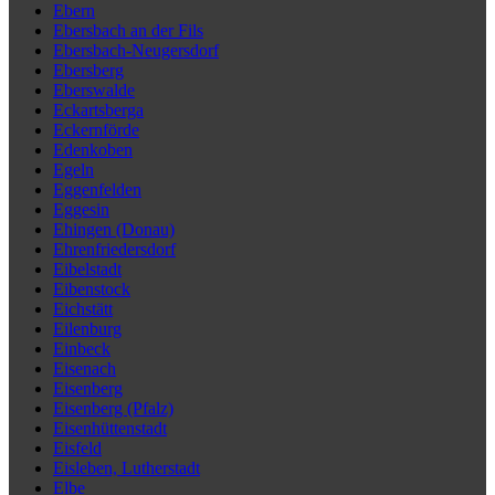
Ebern
Ebersbach an der Fils
Ebersbach-Neugersdorf
Ebersberg
Eberswalde
Eckartsberga
Eckernförde
Edenkoben
Egeln
Eggenfelden
Eggesin
Ehingen (Donau)
Ehrenfriedersdorf
Eibelstadt
Eibenstock
Eichstätt
Eilenburg
Einbeck
Eisenach
Eisenberg
Eisenberg (Pfalz)
Eisenhüttenstadt
Eisfeld
Eisleben, Lutherstadt
Elbe