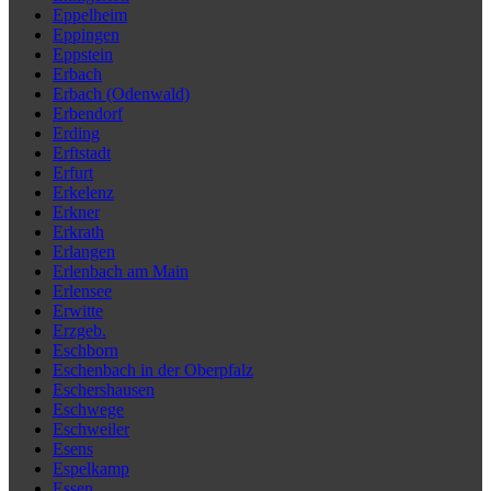
Eppelheim
Eppingen
Eppstein
Erbach
Erbach (Odenwald)
Erbendorf
Erding
Erftstadt
Erfurt
Erkelenz
Erkner
Erkrath
Erlangen
Erlenbach am Main
Erlensee
Erwitte
Erzgeb.
Eschborn
Eschenbach in der Oberpfalz
Eschershausen
Eschwege
Eschweiler
Esens
Espelkamp
Essen