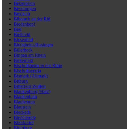
Betzenstein
Beverungen
Bexbach
Biberach an der Riß
Biedenkopf
Biel
Bielefeld
Biesenthal
Bietigheim-Bissingen
Billerbeck
Bingen am Rhein
Birkenfeld
Bischofsheim an der Rhön
Bischofswerda
Bismark (Altmark)
Bitburg
Bitterfeld-Wolfen
Blankenburg (Harz)
Blankenhain
Blaubeuren
Blaustein
Bleckede
Bleicherode
Blieskastel
Blomberg