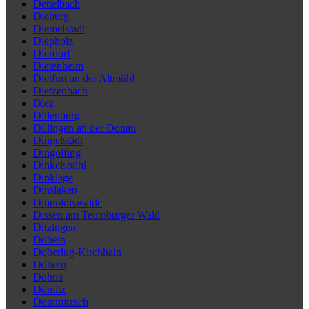
Dettelbach
Dieburg
Diemelstadt
Diepholz
Dierdorf
Dietenheim
Dietfurt an der Altmühl
Dietzenbach
Diez
Dillenburg
Dillingen an der Donau
Dingelstädt
Dingolfing
Dinkelsbühl
Dinklage
Dinslaken
Dippoldiswalde
Dissen am Teutoburger Wald
Ditzingen
Döbeln
Doberlug-Kirchhain
Döbern
Dohna
Dömitz
Dommitzsch