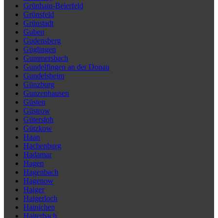
Grünhain-Beierfeld
Grünsfeld
Grünstadt
Guben
Gudensberg
Güglingen
Gummersbach
Gundelfingen an der Donau
Gundelsheim
Günzburg
Gunzenhausen
Güsten
Güstrow
Gütersloh
Gützkow
Haan
Hachenburg
Hadamar
Hagen
Hagenbach
Hagenow
Haiger
Haigerloch
Hainichen
Haiterbach