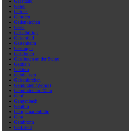
Geestland
Gefell
Gefrees
Gehrden
Geilenkirchen
Geisa
Geiselhöring
Geisenfeld
Geisenheim
Geisingen
Geislingen
Geislingen an der Steige
Geithain
Geldern
Gelnhausen
Gelsenkirchen
Gemünden (Wohra)
Gemünden am Main
Genf
Gengenbach
Genthin
Georgsmarienhütte
Gera
Gerabronn
Gerbstedt