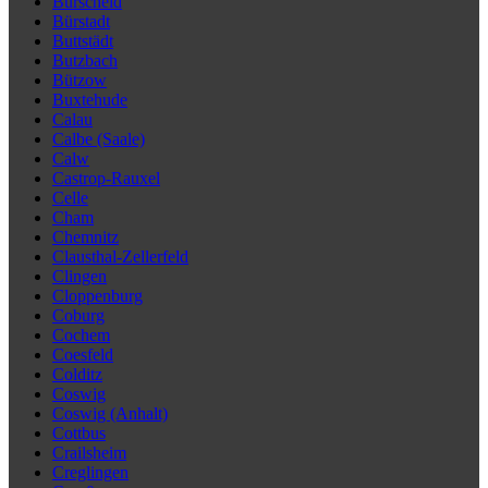
Burscheid
Bürstadt
Buttstädt
Butzbach
Bützow
Buxtehude
Calau
Calbe (Saale)
Calw
Castrop-Rauxel
Celle
Cham
Chemnitz
Clausthal-Zellerfeld
Clingen
Cloppenburg
Coburg
Cochem
Coesfeld
Colditz
Coswig
Coswig (Anhalt)
Cottbus
Crailsheim
Creglingen