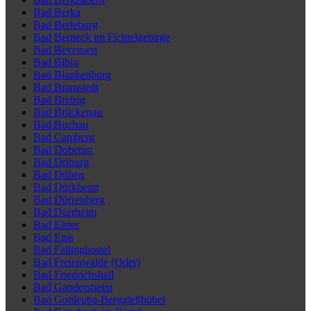
Bad Berka
Bad Berleburg
Bad Berneck im Fichtelgebirge
Bad Bevensen
Bad Bibra
Bad Blankenburg
Bad Bramstedt
Bad Breisig
Bad Brückenau
Bad Buchau
Bad Camberg
Bad Doberan
Bad Driburg
Bad Düben
Bad Dürkheim
Bad Dürrenberg
Bad Dürrheim
Bad Elster
Bad Ems
Bad Fallingbostel
Bad Freienwalde (Oder)
Bad Friedrichshall
Bad Gandersheim
Bad Gottleuba-Berggießhübel