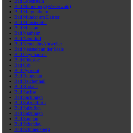
Bad Lobenstein
Bad Marienberg (Westerwald)
Bad Mergentheim
Bad Münder am Deister
Bad Münstereifel
Bad Muskau
Bad Nauheim
Bad Nenndorf
Bad Neuenahr-Ahrweiler
Bad Neustadt an der Saale
Bad Oeynhausen
Bad Oldesloe
Bad Orb
Bad Pyrmont
Bad Rappenau
Bad Reichenhall
Bad Rodach
Bad Sachsa
Bad Säckingen
Bad Salzdetfurth
Bad Salzuflen
Bad Salzungen
Bad Saulgau
Bad Schandau
Bad Schmiedeberg