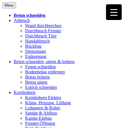
Skip
Menu
to
content
Beton schneiden
Abbruch
Wand durchbrechen
Durchbruch Fenster
Durchbruch Türe
Handabbruch
Rückbau
Demontage
Entkernung
Beton schneiden, sägen & bohren
Fugen schneiden
Bodenbelag entfernen
Beton bohren
Beton sägen
Estrich schneiden
Kernbohren
Kernbohren Elektro
Klima, Heizung, Lüftung
Leitungen & Rohre
Sanitär & Abfluss
Kamin-Einbau
Fenster-Öffnung