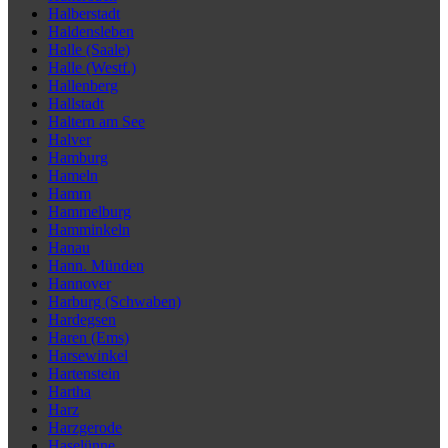
Halberstadt
Haldensleben
Halle (Saale)
Halle (Westf.)
Hallenberg
Hallstadt
Haltern am See
Halver
Hamburg
Hameln
Hamm
Hammelburg
Hamminkeln
Hanau
Hann. Münden
Hannover
Harburg (Schwaben)
Hardegsen
Haren (Ems)
Harsewinkel
Hartenstein
Hartha
Harz
Harzgerode
Haselünne