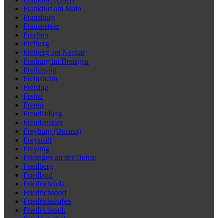
Frankfurt am Main
Franzburg
Frauenstein
Frechen
Freiberg
Freiberg am Neckar
Freiburg im Breisgau
Freilassing
Freinsheim
Freising
Freital
Freren
Freudenberg
Freudenstadt
Freyburg (Unstrut)
Freystadt
Freyung
Fridingen an der Donau
Friedberg
Friedland
Friedrichroda
Friedrichsdorf
Friedrichshafen
Friedrichstadt