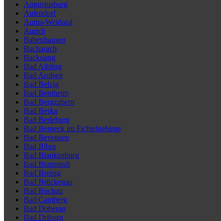
Augustusburg
Aulendorf
Auma-Weidatal
Aurich
Babenhausen
Bacharach
Backnang
Bad Aibling
Bad Arolsen
Bad Belzig
Bad Bentheim
Bad Bergzabern
Bad Berka
Bad Berleburg
Bad Berneck im Fichtelgebirge
Bad Bevensen
Bad Bibra
Bad Blankenburg
Bad Bramstedt
Bad Breisig
Bad Brückenau
Bad Buchau
Bad Camberg
Bad Doberan
Bad Driburg