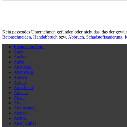
Kein passendes Unternehmen gefunden oder nicht das, das der gewün
Betonschneiden
,
Handabbruch
bzw.
Abbruch
,
Schadstoffsanierung
,
K
Firmen suchen:
Aach
Aachen
Aalen
Abenberg
Abensberg
Achern
Achim
Adelsheim
Adenau
Ahaus
Ahlen
Ahrensburg
Aichach
Aichtal
Aken (Elbe)