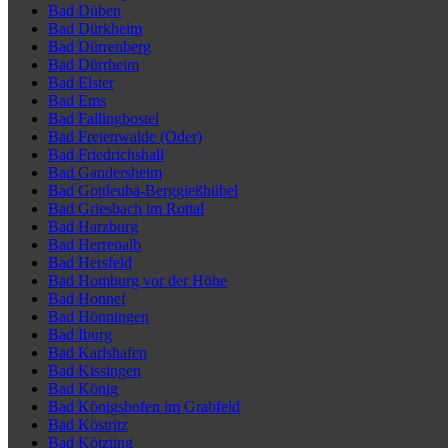
Bad Düben
Bad Dürkheim
Bad Dürrenberg
Bad Dürrheim
Bad Elster
Bad Ems
Bad Fallingbostel
Bad Freienwalde (Oder)
Bad Friedrichshall
Bad Gandersheim
Bad Gottleuba-Berggießhübel
Bad Griesbach im Rottal
Bad Harzburg
Bad Herrenalb
Bad Hersfeld
Bad Homburg vor der Höhe
Bad Honnef
Bad Hönningen
Bad Iburg
Bad Karlshafen
Bad Kissingen
Bad König
Bad Königshofen im Grabfeld
Bad Köstritz
Bad Kötzting