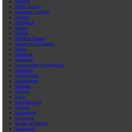
Albstadt
Alfeld (Leine)
Allendorf (Lumda)
Allstedt
Alpirsbach
Alsdorf
Alsfeld
Alsleben (Saale)
Altdorf bei Nürnberg
Altena
Altenberg
Altenburg
Altenkirchen (Westerwald)
Altensteig
Altentreptow
Altlandsberg
Altötting
Alzenau
Alzey
Am Ettersberg
Amberg
Amöneburg
Amorbach
An der Schmücke
Andernach