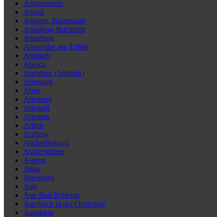
Angermünde
Anhalt
Anklam, Hansestadt
Annaberg-Buchholz
Annaburg
Annweiler am Trifels
Ansbach
Apolda
Arendsee (Altmark)
Arneburg
Arnis
Arnsberg
Arnstadt
Arnstein
Artern
Arzberg
Aschaffenburg
Aschersleben
Asperg
Aßlar
Attendorn
Aub
Aue-Bad Schlema
Auerbach in der Oberpfalz
Augsburg