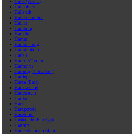
Halle (Westf.)
Hallenberg
Hallstadt
Haltern am See
Halver
Hamburg
Hameln
Hamm
Hammelburg
Hamminkeln
Hanau
Hann. Münden
Hannover
Harburg (Schwaben)
Hardegsen
Haren (Ems)
Harsewinkel
Hartenstein
Hartha
Harz
Harzgerode
Haselünne
Haslach im Kinzigtal
Haßfurt
Hattersheim am Main