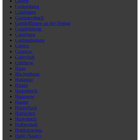
Guben
Gudensberg
Güglingen
Gummersbach
Gundelfingen an der Donau
Gundelsheim
Günzburg
Gunzenhausen
Güsten
Güstrow
Gütersloh
Gützkow
Haan
Hachenburg
Hadamar
Hagen
Hagenbach
Hagenow
Haiger
Haigerloch
Hainichen
Haiterbach
Halberstadt
Haldensleben
Halle (Saale)