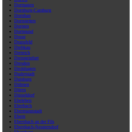
Dormagen
Dornburg-Camburg
Dornhan
Dornstetten
Dorsten
Dortmund
Dosse
Dransfeld
Drebkau
Dreieich
Drensteinfurt
Dresden
Drolshagen
Duderstadt
Duisburg
Dülmen
Düren
Düsseldorf
Ebeleben
Eberbach
Ebermannstadt
Ebern
Ebersbach an der Fils
Ebersbach-Neugersdorf