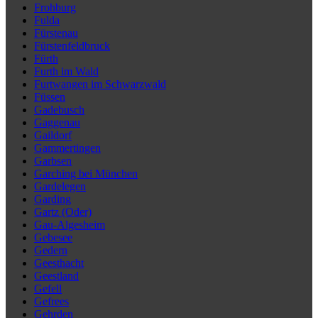
Frohburg
Fulda
Fürstenau
Fürstenfeldbruck
Fürth
Furth im Wald
Furtwangen im Schwarzwald
Füssen
Gadebusch
Gaggenau
Gaildorf
Gammertingen
Garbsen
Garching bei München
Gardelegen
Garding
Gartz (Oder)
Gau-Algesheim
Gebesee
Gedern
Geesthacht
Geestland
Gefell
Gefrees
Gehrden