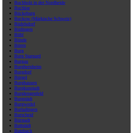
Buchholz in der Nordheide
Buchloe
Bückeburg
Buckow (Märkische Schweiz)
Büdelsdorf
Büdingen
Bühl
Bünde
Büren
Burg
Burg Stargard
Burgau
Burgbernheim
Burgdorf
Bürgel
Burghausen
Burgkunstadt
Burglengenfeld
Burgstädt
Burgwedel
Burladingen
Burscheid
Bürstadt
Buttstädt
Butzbach