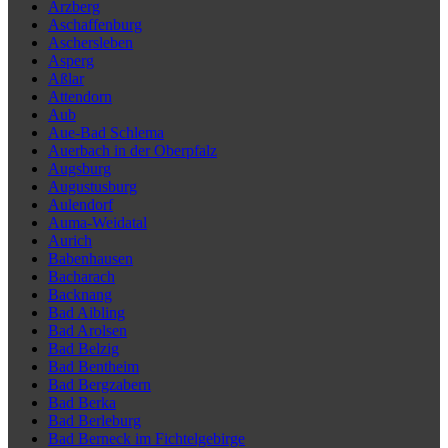
Arzberg
Aschaffenburg
Aschersleben
Asperg
Aßlar
Attendorn
Aub
Aue-Bad Schlema
Auerbach in der Oberpfalz
Augsburg
Augustusburg
Aulendorf
Auma-Weidatal
Aurich
Babenhausen
Bacharach
Backnang
Bad Aibling
Bad Arolsen
Bad Belzig
Bad Bentheim
Bad Bergzabern
Bad Berka
Bad Berleburg
Bad Berneck im Fichtelgebirge