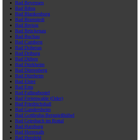
Bad Bevensen
Bad Bibra
Bad Blankenburg
Bad Bramstedt
Bad Breisig
Bad Brückenau
Bad Buchau
Bad Camberg
Bad Doberan
Bad Driburg
Bad Düben
Bad Dürkheim
Bad Dürrenberg
Bad Dürrheim
Bad Elster
Bad Ems
Bad Fallingbostel
Bad Freienwalde (Oder)
Bad Friedrichshall
Bad Gandersheim
Bad Gottleuba-Berggießhübel
Bad Griesbach im Rottal
Bad Harzburg
Bad Herrenalb
Bad Hersfeld