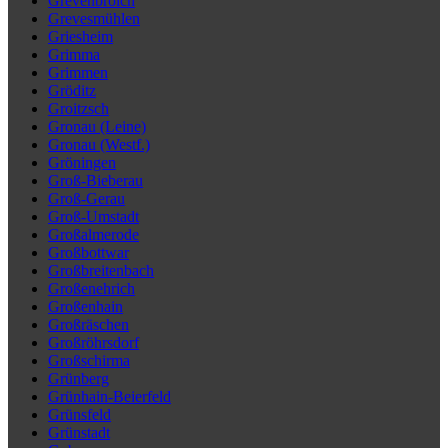
Grevenbroich
Grevesmühlen
Griesheim
Grimma
Grimmen
Gröditz
Groitzsch
Gronau (Leine)
Gronau (Westf.)
Gröningen
Groß-Bieberau
Groß-Gerau
Groß-Umstadt
Großalmerode
Großbottwar
Großbreitenbach
Großenehrich
Großenhain
Großräschen
Großröhrsdorf
Großschirma
Grünberg
Grünhain-Beierfeld
Grünsfeld
Grünstadt