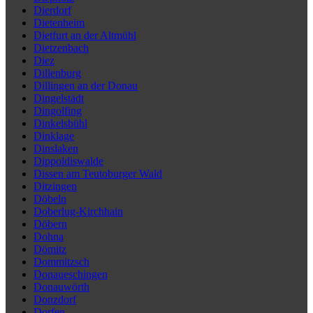
Dierdorf
Dietenheim
Dietfurt an der Altmühl
Dietzenbach
Diez
Dillenburg
Dillingen an der Donau
Dingelstädt
Dingolfing
Dinkelsbühl
Dinklage
Dinslaken
Dippoldiswalde
Dissen am Teutoburger Wald
Ditzingen
Döbeln
Doberlug-Kirchhain
Döbern
Dohna
Dömitz
Dommitzsch
Donaueschingen
Donauwörth
Donzdorf
Dorfen