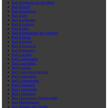
Bad Homburg vor der Höhe
Bad Honnef
Bad Hönningen
Bad Iburg
Bad Karlshafen
Bad Kissingen
Bad König
Bad Königshofen im Grabfeld
Bad Köstritz
Bad Kötzting
Bad Kreuznach
Bad Krozingen
Bad Laasphe
Bad Langensalza
Bad Lauchstädt
Bad Lausick
Bad Lauterberg im Harz
Bad Liebenstein
Bad Liebenwerda
Bad Liebenzell
Bad Lippspringe
Bad Lobenstein
Bad Marienberg (Westerwald)
Bad Mergentheim
Bad Münder am Deister