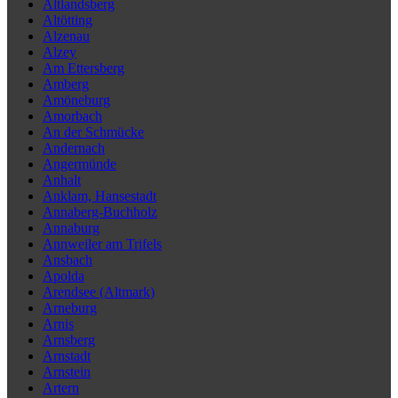
Altlandsberg
Altötting
Alzenau
Alzey
Am Ettersberg
Amberg
Amöneburg
Amorbach
An der Schmücke
Andernach
Angermünde
Anhalt
Anklam, Hansestadt
Annaberg-Buchholz
Annaburg
Annweiler am Trifels
Ansbach
Apolda
Arendsee (Altmark)
Arneburg
Arnis
Arnsberg
Arnstadt
Arnstein
Artern