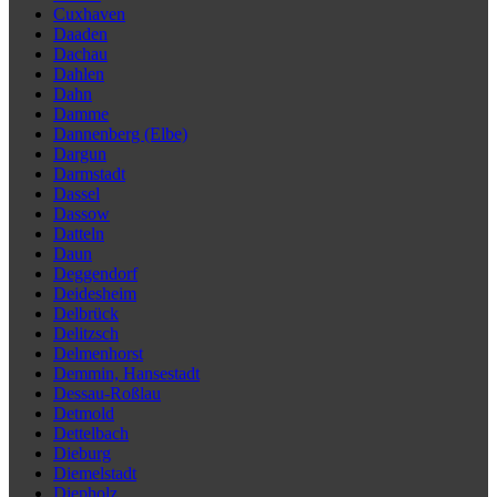
Cuxhaven
Daaden
Dachau
Dahlen
Dahn
Damme
Dannenberg (Elbe)
Dargun
Darmstadt
Dassel
Dassow
Datteln
Daun
Deggendorf
Deidesheim
Delbrück
Delitzsch
Delmenhorst
Demmin, Hansestadt
Dessau-Roßlau
Detmold
Dettelbach
Dieburg
Diemelstadt
Diepholz