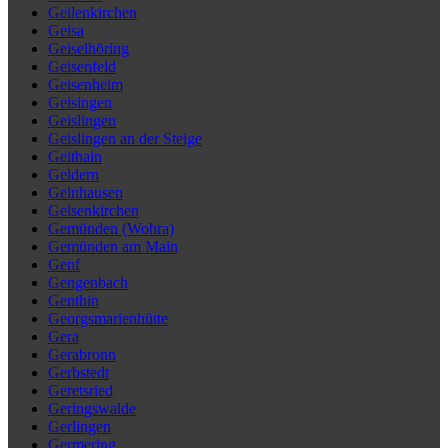
Geilenkirchen
Geisa
Geiselhöring
Geisenfeld
Geisenheim
Geisingen
Geislingen
Geislingen an der Steige
Geithain
Geldern
Gelnhausen
Gelsenkirchen
Gemünden (Wohra)
Gemünden am Main
Genf
Gengenbach
Genthin
Georgsmarienhütte
Gera
Gerabronn
Gerbstedt
Geretsried
Geringswalde
Gerlingen
Germering