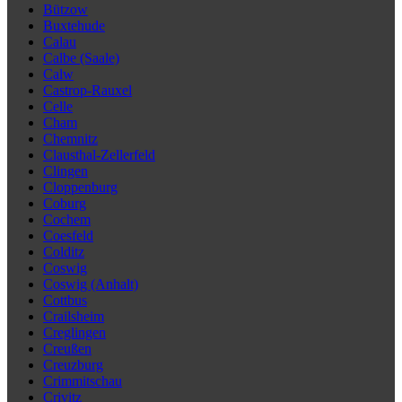
Bützow
Buxtehude
Calau
Calbe (Saale)
Calw
Castrop-Rauxel
Celle
Cham
Chemnitz
Clausthal-Zellerfeld
Clingen
Cloppenburg
Coburg
Cochem
Coesfeld
Colditz
Coswig
Coswig (Anhalt)
Cottbus
Crailsheim
Creglingen
Creußen
Creuzburg
Crimmitschau
Crivitz