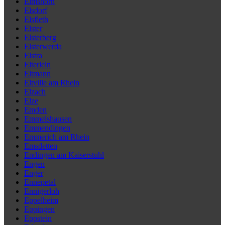
Elmshorn
Elsdorf
Elsfleth
Elster
Elsterberg
Elsterwerda
Elstra
Elterlein
Eltmann
Eltville am Rhein
Elzach
Elze
Emden
Emmelshausen
Emmendingen
Emmerich am Rhein
Emsdetten
Endingen am Kaiserstuhl
Engen
Enger
Ennepetal
Ennigerloh
Eppelheim
Eppingen
Eppstein