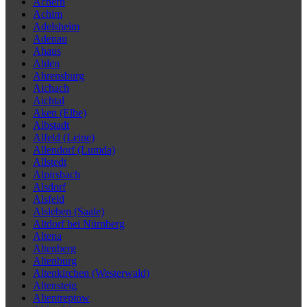
Achern
Achim
Adelsheim
Adenau
Ahaus
Ahlen
Ahrensburg
Aichach
Aichtal
Aken (Elbe)
Albstadt
Alfeld (Leine)
Allendorf (Lumda)
Allstedt
Alpirsbach
Alsdorf
Alsfeld
Alsleben (Saale)
Altdorf bei Nürnberg
Altena
Altenberg
Altenburg
Altenkirchen (Westerwald)
Altensteig
Altentreptow