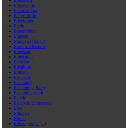
Ebersberg
Eberswalde
Eckartsberga
Eckernförde
Edenkoben
Egeln
Eggenfelden
Eggesin
Ehingen (Donau)
Ehrenfriedersdorf
Eibelstadt
Eibenstock
Eichstätt
Eilenburg
Einbeck
Eisenach
Eisenberg
Eisenberg (Pfalz)
Eisenhüttenstadt
Eisfeld
Eisleben, Lutherstadt
Elbe
Ellingen
Ellrich
Ellwangen (Jagst)