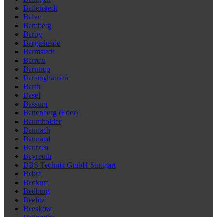
Ballenstedt
Balve
Bamberg
Barby
Bargteheide
Barmstedt
Bärnau
Barntrup
Barsinghausen
Barth
Basel
Bassum
Battenberg (Eder)
Baumholder
Baunach
Baunatal
Bautzen
Bayreuth
BBS Technik GmbH Stuttgart
Bebra
Beckum
Bedburg
Beelitz
Beeskow