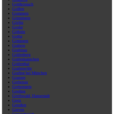
Goldkronach
Golßen
Gommern
Göppingen
Görlitz
Goslar
Gößnitz
Gotha
Göttingen
Grabow
Grafenau
Gräfenberg
Gräfenhainichen
Gräfenthal
Grafenwöhr
Grafing bei München
Gransee
Grebenau
Grebenstein
Greding
Greifswald, Hansestadt
Greiz
Greußen
Greven