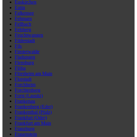
Euskirchen
Eutin
Falkensee
Fehmarn
Fellbach
Felsberg
Feuchtwangen
Filderstadt
Fils
Finsterwalde
Fladungen
Flensburg
Flöha
Flörsheim am Main
Florstadt
Forchheim
Forchtenberg
Forst (Lausitz)
Frankenau
Frankenberg (Eder)
Frankenthal (Pfalz)
Frankfurt (Oder)
Frankfurt am Main
Franzburg
Frauenstein