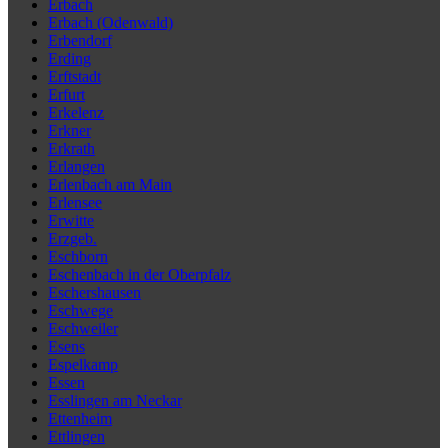
Erbach
Erbach (Odenwald)
Erbendorf
Erding
Erftstadt
Erfurt
Erkelenz
Erkner
Erkrath
Erlangen
Erlenbach am Main
Erlensee
Erwitte
Erzgeb.
Eschborn
Eschenbach in der Oberpfalz
Eschershausen
Eschwege
Eschweiler
Esens
Espelkamp
Essen
Esslingen am Neckar
Ettenheim
Ettlingen