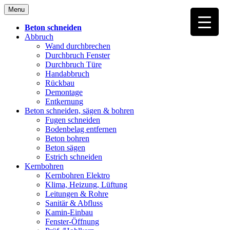
Skip
Menu
to
content
Beton schneiden
Abbruch
Wand durchbrechen
Durchbruch Fenster
Durchbruch Türe
Handabbruch
Rückbau
Demontage
Entkernung
Beton schneiden, sägen & bohren
Fugen schneiden
Bodenbelag entfernen
Beton bohren
Beton sägen
Estrich schneiden
Kernbohren
Kernbohren Elektro
Klima, Heizung, Lüftung
Leitungen & Rohre
Sanitär & Abfluss
Kamin-Einbau
Fenster-Öffnung