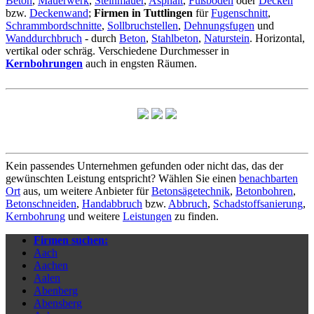
Beton
,
Mauerwerk
,
Steinmauer
,
Asphalt
,
Fußboden
oder
Decken
bzw.
Deckenwand
;
Firmen in Tuttlingen
für
Fugenschnitt
,
Schrammbordschnitte
,
Sollbruchstellen
,
Dehnungsfugen
und
Wanddurchbruch
- durch
Beton
,
Stahlbeton
,
Naturstein
. Horizontal,
vertikal oder schräg. Verschiedene Durchmesser in
Kernbohrungen
auch in engsten Räumen.
Kein passendes Unternehmen gefunden oder nicht das, das der
gewünschten Leistung entspricht? Wählen Sie einen
benachbarten
Ort
aus, um weitere Anbieter für
Betonsägetechnik
,
Betonbohren
,
Betonschneiden
,
Handabbruch
bzw.
Abbruch
,
Schadstoffsanierung
,
Kernbohrung
und weitere
Leistungen
zu finden.
Firmen suchen:
Aach
Aachen
Aalen
Abenberg
Abensberg