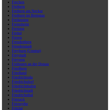
Frechen
Freiberg
Freiberg am Neckar
Freiburg im Breisgau
Freilassing
Freinsheim
Freising
Freital
Freren
Freudenberg
Freudenstadt
Freyburg (Unstrut)
Freystadt
Freyung
Fridingen an der Donau
Friedberg
Friedland
Friedrichroda
Friedrichsdorf
Friedrichshafen
Friedrichstadt
Friedrichsthal
Friesack
Friesoythe
Fritzlar