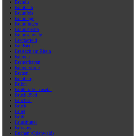
Brandis
Braubach
Braunfels
Braunlage
Bräunlingen
Braunsbedra
Braunschweig
Breckerfeld
Bredstedt
Breisach am Rhein
Bremen
Bremerhaven
Bremervörde
Bretten
Breuberg
Brilon
Brotterode-Trusetal
Bruchköbel
Bruchsal
Brück
Brüel
Brühl
Brunsbüttel
Brüssow
Buchen (Odenwald)