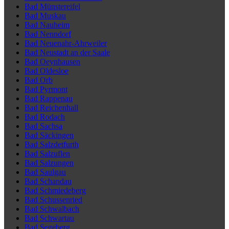
Bad Münstereifel
Bad Muskau
Bad Nauheim
Bad Nenndorf
Bad Neuenahr-Ahrweiler
Bad Neustadt an der Saale
Bad Oeynhausen
Bad Oldesloe
Bad Orb
Bad Pyrmont
Bad Rappenau
Bad Reichenhall
Bad Rodach
Bad Sachsa
Bad Säckingen
Bad Salzdetfurth
Bad Salzuflen
Bad Salzungen
Bad Saulgau
Bad Schandau
Bad Schmiedeberg
Bad Schussenried
Bad Schwalbach
Bad Schwartau
Bad Segeberg