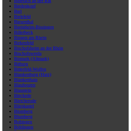
Biberach an der Riß
Biedenkopf
Biel
Bielefeld
Biesenthal
Bietigheim-Bissingen
Billerbeck
Bingen am Rhein
Birkenfeld
Bischofsheim an der Rhön
Bischofswerda
Bismark (Altmark)
Bitburg
Bitterfeld-Wolfen
Blankenburg (Harz)
Blankenhain
Blaubeuren
Blaustein
Bleckede
Bleicherode
Blieskastel
Blomberg
Blumberg
Bobingen
Böblingen