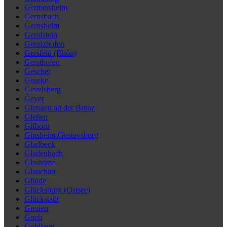
Germersheim
Gernsbach
Gernsheim
Gerolstein
Gerolzhofen
Gersfeld (Rhön)
Gersthofen
Gescher
Geseke
Gevelsberg
Geyer
Giengen an der Brenz
Gießen
Gifhorn
Ginsheim-Gustavsburg
Gladbeck
Gladenbach
Glashütte
Glauchau
Glinde
Glücksburg (Ostsee)
Glückstadt
Gnoien
Goch
Goldberg