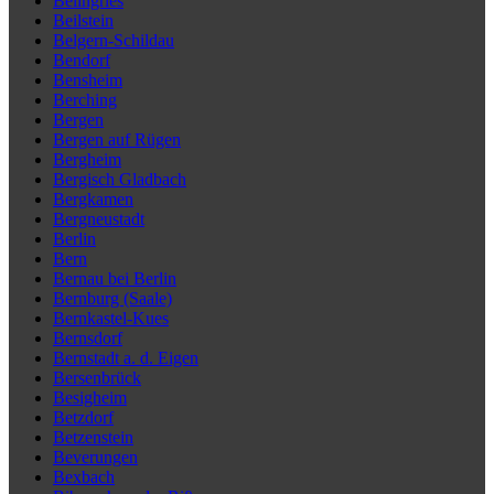
Beilngries
Beilstein
Belgern-Schildau
Bendorf
Bensheim
Berching
Bergen
Bergen auf Rügen
Bergheim
Bergisch Gladbach
Bergkamen
Bergneustadt
Berlin
Bern
Bernau bei Berlin
Bernburg (Saale)
Bernkastel-Kues
Bernsdorf
Bernstadt a. d. Eigen
Bersenbrück
Besigheim
Betzdorf
Betzenstein
Beverungen
Bexbach