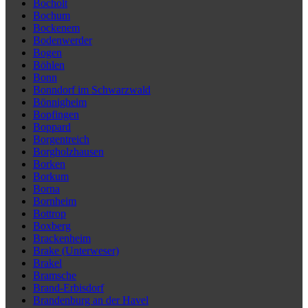
Bocholt
Bochum
Bockenem
Bodenwerder
Bogen
Böhlen
Bonn
Bonndorf im Schwarzwald
Bönnigheim
Bopfingen
Boppard
Borgentreich
Borgholzhausen
Borken
Borkum
Borna
Bornheim
Bottrop
Boxberg
Brackenheim
Brake (Unterweser)
Brakel
Bramsche
Brand-Erbisdorf
Brandenburg an der Havel