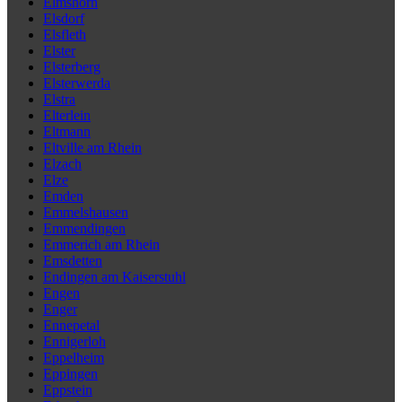
Elmshorn
Elsdorf
Elsfleth
Elster
Elsterberg
Elsterwerda
Elstra
Elterlein
Eltmann
Eltville am Rhein
Elzach
Elze
Emden
Emmelshausen
Emmendingen
Emmerich am Rhein
Emsdetten
Endingen am Kaiserstuhl
Engen
Enger
Ennepetal
Ennigerloh
Eppelheim
Eppingen
Eppstein