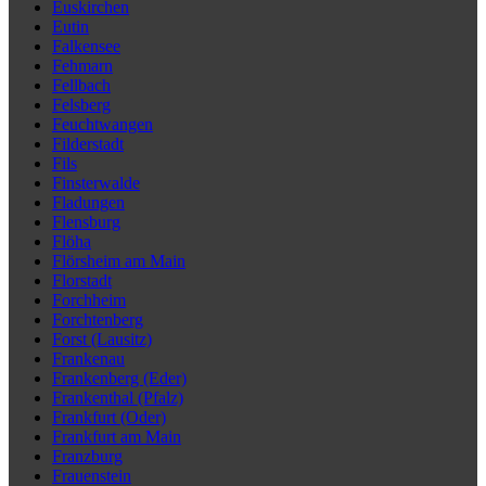
Euskirchen
Eutin
Falkensee
Fehmarn
Fellbach
Felsberg
Feuchtwangen
Filderstadt
Fils
Finsterwalde
Fladungen
Flensburg
Flöha
Flörsheim am Main
Florstadt
Forchheim
Forchtenberg
Forst (Lausitz)
Frankenau
Frankenberg (Eder)
Frankenthal (Pfalz)
Frankfurt (Oder)
Frankfurt am Main
Franzburg
Frauenstein