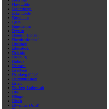
Ebersberg
Eberswalde
Eckartsberga
Eckernförde
Edenkoben
Egeln
Eggenfelden
Eggesin
Ehingen (Donau)
Ehrenfriedersdorf
Eibelstadt
Eibenstock
Eichstätt
Eilenburg
Einbeck
Eisenach
Eisenberg
Eisenberg (Pfalz)
Eisenhüttenstadt
Eisfeld
Eisleben, Lutherstadt
Elbe
Ellingen
Ellrich
Ellwangen (Jagst)