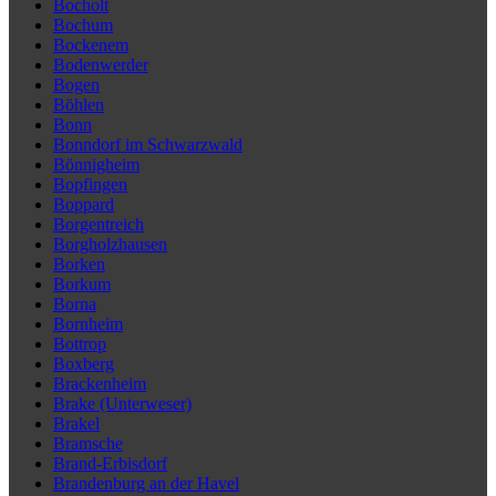
Bocholt
Bochum
Bockenem
Bodenwerder
Bogen
Böhlen
Bonn
Bonndorf im Schwarzwald
Bönnigheim
Bopfingen
Boppard
Borgentreich
Borgholzhausen
Borken
Borkum
Borna
Bornheim
Bottrop
Boxberg
Brackenheim
Brake (Unterweser)
Brakel
Bramsche
Brand-Erbisdorf
Brandenburg an der Havel