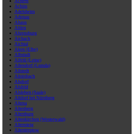
Achern
Achim
Adelsheim
Adenau
Ahaus
Ahlen
Ahrensburg
Aichach
Aichtal
Aken (Elbe)
Albstadt
Alfeld (Leine)
Allendorf (Lumda)
Allstedt
Alpirsbach
Alsdorf
Alsfeld
Alsleben (Saale)
Altdorf bei Nürnberg
Altena
Altenberg
Altenburg
Altenkirchen (Westerwald)
Altensteig
Altentreptow