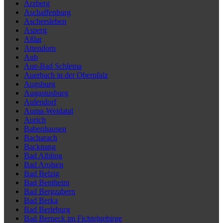
Arzberg
Aschaffenburg
Aschersleben
Asperg
Aßlar
Attendorn
Aub
Aue-Bad Schlema
Auerbach in der Oberpfalz
Augsburg
Augustusburg
Aulendorf
Auma-Weidatal
Aurich
Babenhausen
Bacharach
Backnang
Bad Aibling
Bad Arolsen
Bad Belzig
Bad Bentheim
Bad Bergzabern
Bad Berka
Bad Berleburg
Bad Berneck im Fichtelgebirge