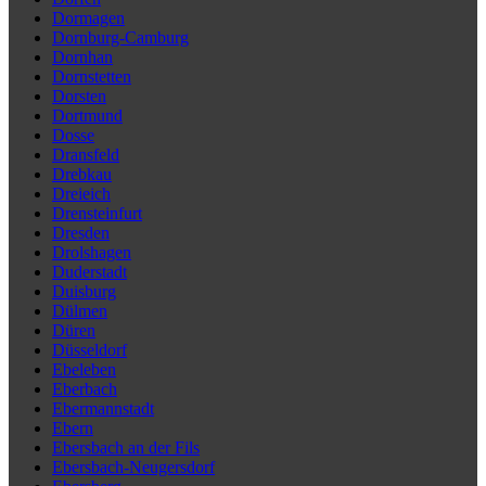
Dormagen
Dornburg-Camburg
Dornhan
Dornstetten
Dorsten
Dortmund
Dosse
Dransfeld
Drebkau
Dreieich
Drensteinfurt
Dresden
Drolshagen
Duderstadt
Duisburg
Dülmen
Düren
Düsseldorf
Ebeleben
Eberbach
Ebermannstadt
Ebern
Ebersbach an der Fils
Ebersbach-Neugersdorf