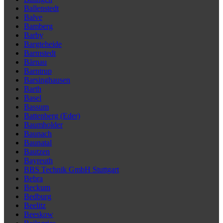
Ballenstedt
Balve
Bamberg
Barby
Bargteheide
Barmstedt
Bärnau
Barntrup
Barsinghausen
Barth
Basel
Bassum
Battenberg (Eder)
Baumholder
Baunach
Baunatal
Bautzen
Bayreuth
BBS Technik GmbH Stuttgart
Bebra
Beckum
Bedburg
Beelitz
Beeskow