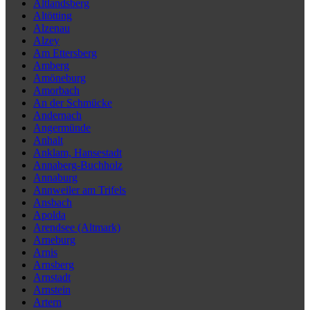
Altlandsberg
Altötting
Alzenau
Alzey
Am Ettersberg
Amberg
Amöneburg
Amorbach
An der Schmücke
Andernach
Angermünde
Anhalt
Anklam, Hansestadt
Annaberg-Buchholz
Annaburg
Annweiler am Trifels
Ansbach
Apolda
Arendsee (Altmark)
Arneburg
Arnis
Arnsberg
Arnstadt
Arnstein
Artern