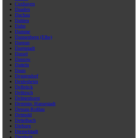
Cuxhaven
Daaden
Dachau
Dahlen
Dahn
Damme
Dannenberg (Elbe)
Dargun
Darmstadt
Dassel
Dassow
Datteln
Daun
Deggendorf
Deidesheim
Delbrück
Delitzsch
Delmenhorst
Demmin, Hansestadt
Dessau-Roßlau
Detmold
Dettelbach
Dieburg
Diemelstadt
Diepholz