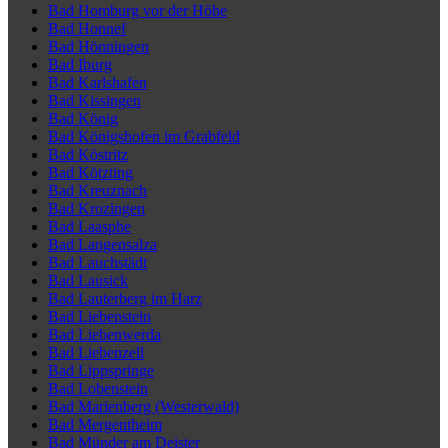
Bad Homburg vor der Höhe
Bad Honnef
Bad Hönningen
Bad Iburg
Bad Karlshafen
Bad Kissingen
Bad König
Bad Königshofen im Grabfeld
Bad Köstritz
Bad Kötzting
Bad Kreuznach
Bad Krozingen
Bad Laasphe
Bad Langensalza
Bad Lauchstädt
Bad Lausick
Bad Lauterberg im Harz
Bad Liebenstein
Bad Liebenwerda
Bad Liebenzell
Bad Lippspringe
Bad Lobenstein
Bad Marienberg (Westerwald)
Bad Mergentheim
Bad Münder am Deister