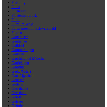
Frohburg
Fulda
Fürstenau
Fürstenfeldbruck
Fürth
Furth im Wald
Furtwangen im Schwarzwald
Füssen
Gadebusch
Gaggenau
Gaildorf
Gammertingen
Garbsen
Garching bei München
Gardelegen
Garding
Gartz (Oder)
Gau-Algesheim
Gebesee
Gedern
Geesthacht
Geestland
Gefell
Gefrees
Gehrden