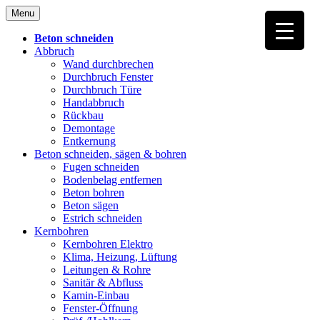
Skip
Menu
to
content
Beton schneiden
Abbruch
Wand durchbrechen
Durchbruch Fenster
Durchbruch Türe
Handabbruch
Rückbau
Demontage
Entkernung
Beton schneiden, sägen & bohren
Fugen schneiden
Bodenbelag entfernen
Beton bohren
Beton sägen
Estrich schneiden
Kernbohren
Kernbohren Elektro
Klima, Heizung, Lüftung
Leitungen & Rohre
Sanitär & Abfluss
Kamin-Einbau
Fenster-Öffnung