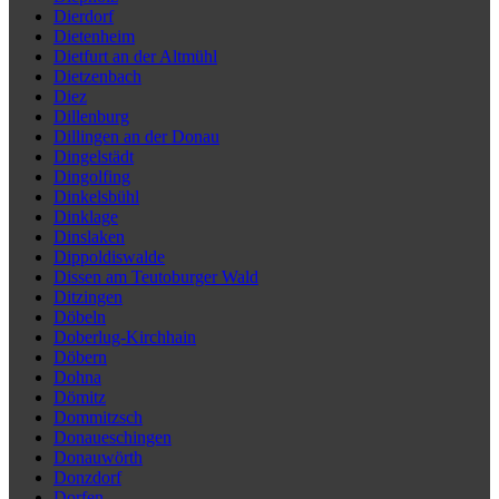
Dierdorf
Dietenheim
Dietfurt an der Altmühl
Dietzenbach
Diez
Dillenburg
Dillingen an der Donau
Dingelstädt
Dingolfing
Dinkelsbühl
Dinklage
Dinslaken
Dippoldiswalde
Dissen am Teutoburger Wald
Ditzingen
Döbeln
Doberlug-Kirchhain
Döbern
Dohna
Dömitz
Dommitzsch
Donaueschingen
Donauwörth
Donzdorf
Dorfen