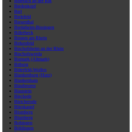
Biberach an der Riß
Biedenkopf
Biel
Bielefeld
Biesenthal
Bietigheim-Bissingen
Billerbeck
Bingen am Rhein
Birkenfeld
Bischofsheim an der Rhön
Bischofswerda
Bismark (Altmark)
Bitburg
Bitterfeld-Wolfen
Blankenburg (Harz)
Blankenhain
Blaubeuren
Blaustein
Bleckede
Bleicherode
Blieskastel
Blomberg
Blumberg
Bobingen
Böblingen