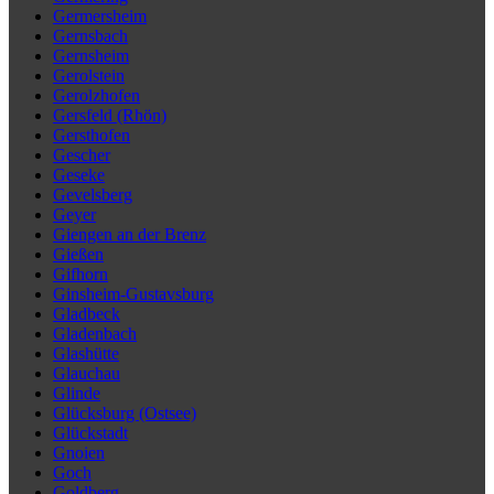
Germersheim
Gernsbach
Gernsheim
Gerolstein
Gerolzhofen
Gersfeld (Rhön)
Gersthofen
Gescher
Geseke
Gevelsberg
Geyer
Giengen an der Brenz
Gießen
Gifhorn
Ginsheim-Gustavsburg
Gladbeck
Gladenbach
Glashütte
Glauchau
Glinde
Glücksburg (Ostsee)
Glückstadt
Gnoien
Goch
Goldberg