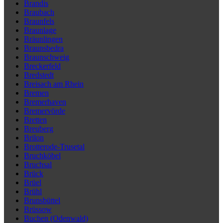
Brandis
Braubach
Braunfels
Braunlage
Bräunlingen
Braunsbedra
Braunschweig
Breckerfeld
Bredstedt
Breisach am Rhein
Bremen
Bremerhaven
Bremervörde
Bretten
Breuberg
Brilon
Brotterode-Trusetal
Bruchköbel
Bruchsal
Brück
Brüel
Brühl
Brunsbüttel
Brüssow
Buchen (Odenwald)