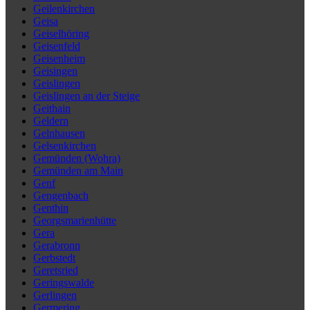
Geilenkirchen
Geisa
Geiselhöring
Geisenfeld
Geisenheim
Geisingen
Geislingen
Geislingen an der Steige
Geithain
Geldern
Gelnhausen
Gelsenkirchen
Gemünden (Wohra)
Gemünden am Main
Genf
Gengenbach
Genthin
Georgsmarienhütte
Gera
Gerabronn
Gerbstedt
Geretsried
Geringswalde
Gerlingen
Germering