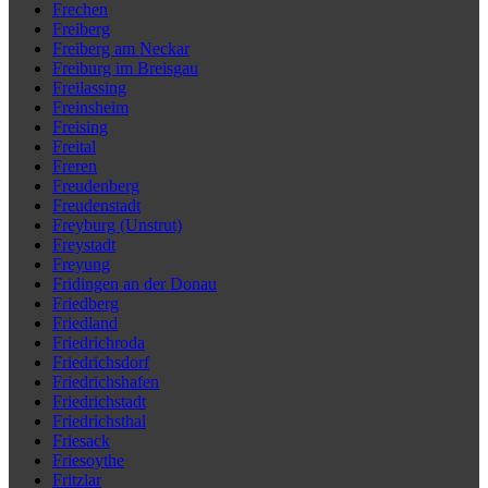
Frechen
Freiberg
Freiberg am Neckar
Freiburg im Breisgau
Freilassing
Freinsheim
Freising
Freital
Freren
Freudenberg
Freudenstadt
Freyburg (Unstrut)
Freystadt
Freyung
Fridingen an der Donau
Friedberg
Friedland
Friedrichroda
Friedrichsdorf
Friedrichshafen
Friedrichstadt
Friedrichsthal
Friesack
Friesoythe
Fritzlar