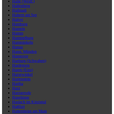
Halle (Westf.)
Hallenberg
Hallstadt
Haltern am See
Halver
Hamburg
Hameln
Hamm
Hammelburg
Hamminkeln
Hanau
Hann. Münden
Hannover
Harburg (Schwaben)
Hardegsen
Haren (Ems)
Harsewinkel
Hartenstein
Hartha
Harz
Harzgerode
Haselünne
Haslach im Kinzigtal
Haßfurt
Hattersheim am Main