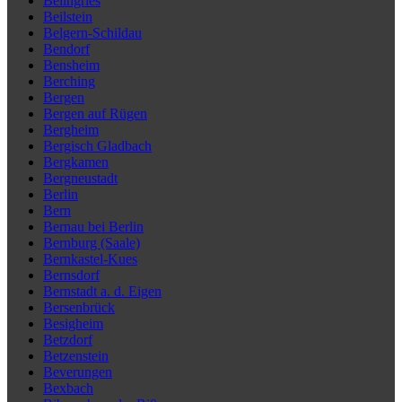
Beilngries
Beilstein
Belgern-Schildau
Bendorf
Bensheim
Berching
Bergen
Bergen auf Rügen
Bergheim
Bergisch Gladbach
Bergkamen
Bergneustadt
Berlin
Bern
Bernau bei Berlin
Bernburg (Saale)
Bernkastel-Kues
Bernsdorf
Bernstadt a. d. Eigen
Bersenbrück
Besigheim
Betzdorf
Betzenstein
Beverungen
Bexbach