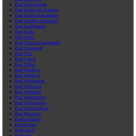
Bad Sobernheim
Bad Soden am Taunus
Bad Soden-Salmünster
Bad Sooden-Allendorf
Bad Staffelstein
Bad Sulza
Bad Sülze
Bad Teinach-Zavelstein
Bad Tennstedt
Bad Tölz
Bad Urach
Bad Vilbel
Bad Waldsee
Bad Wildbad
Bad Wildungen
Bad Wilsnack
Bad Wimpfen
Bad Windsheim
Bad Wörishofen
Bad Wünnenberg
Bad Wurzach
Baden-Baden
Baesweiler
Baiersdorf
Balingen