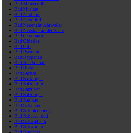
Bad Münstereifel
Bad Muskau
Bad Nauheim
Bad Nenndorf
Bad Neuenahr-Ahrweiler
Bad Neustadt an der Saale
Bad Oeynhausen
Bad Oldesloe
Bad Orb
Bad Pyrmont
Bad Rappenau
Bad Reichenhall
Bad Rodach
Bad Sachsa
Bad Säckingen
Bad Salzdetfurth
Bad Salzuflen
Bad Salzungen
Bad Saulgau
Bad Schandau
Bad Schmiedeberg
Bad Schussenried
Bad Schwalbach
Bad Schwartau
Bad Segeberg