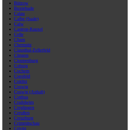
Bützow
Buxtehude
Calau
Calbe (Saale)
Calw
Castrop-Rauxel
Celle
Cham
Chemnitz
Clausthal-Zellerfeld
Clingen
Cloppenburg
Coburg
Cochem
Coesfeld
Colditz
Coswig
Coswig (Anhalt)
Cottbus
Crailsheim
Creglingen
Creußen
Creuzburg
Crimmitschau
Crivitz