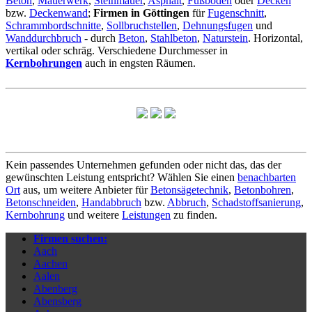
Beton
,
Mauerwerk
,
Steinmauer
,
Asphalt
,
Fußboden
oder
Decken
bzw.
Deckenwand
;
Firmen in Göttingen
für
Fugenschnitt
,
Schrammbordschnitte
,
Sollbruchstellen
,
Dehnungsfugen
und
Wanddurchbruch
- durch
Beton
,
Stahlbeton
,
Naturstein
. Horizontal,
vertikal oder schräg. Verschiedene Durchmesser in
Kernbohrungen
auch in engsten Räumen.
Kein passendes Unternehmen gefunden oder nicht das, das der
gewünschten Leistung entspricht? Wählen Sie einen
benachbarten
Ort
aus, um weitere Anbieter für
Betonsägetechnik
,
Betonbohren
,
Betonschneiden
,
Handabbruch
bzw.
Abbruch
,
Schadstoffsanierung
,
Kernbohrung
und weitere
Leistungen
zu finden.
Firmen suchen:
Aach
Aachen
Aalen
Abenberg
Abensberg