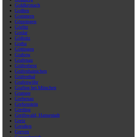
Goldkronach
Golßen
Gommern
Göppingen
Görlitz
Goslar
Gößnitz
Gotha
Göttingen
Grabow
Grafenau
Gräfenberg
Gräfenhainichen
Gräfenthal
Grafenwöhr
Grafing bei München
Gransee
Grebenau
Grebenstein
Greding
Greifswald, Hansestadt
Greiz
Greußen
Greven