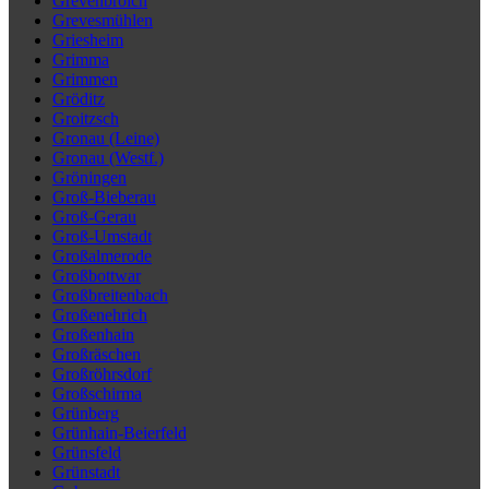
Grevenbroich
Grevesmühlen
Griesheim
Grimma
Grimmen
Gröditz
Groitzsch
Gronau (Leine)
Gronau (Westf.)
Gröningen
Groß-Bieberau
Groß-Gerau
Groß-Umstadt
Großalmerode
Großbottwar
Großbreitenbach
Großenehrich
Großenhain
Großräschen
Großröhrsdorf
Großschirma
Grünberg
Grünhain-Beierfeld
Grünsfeld
Grünstadt