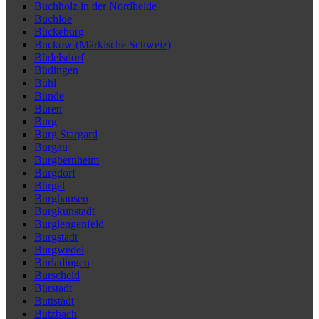
Buchholz in der Nordheide
Buchloe
Bückeburg
Buckow (Märkische Schweiz)
Büdelsdorf
Büdingen
Bühl
Bünde
Büren
Burg
Burg Stargard
Burgau
Burgbernheim
Burgdorf
Bürgel
Burghausen
Burgkunstadt
Burglengenfeld
Burgstädt
Burgwedel
Burladingen
Burscheid
Bürstadt
Buttstädt
Butzbach