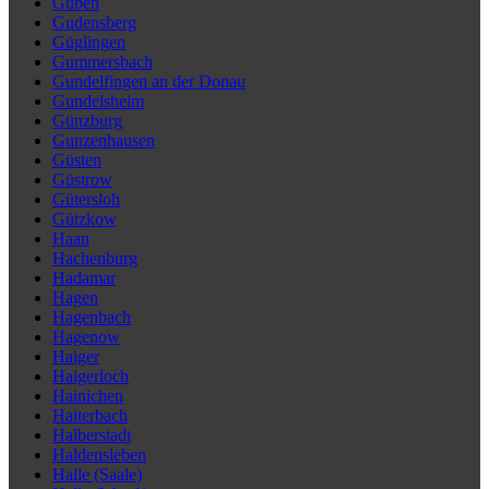
Guben
Gudensberg
Güglingen
Gummersbach
Gundelfingen an der Donau
Gundelsheim
Günzburg
Gunzenhausen
Güsten
Güstrow
Gütersloh
Gützkow
Haan
Hachenburg
Hadamar
Hagen
Hagenbach
Hagenow
Haiger
Haigerloch
Hainichen
Haiterbach
Halberstadt
Haldensleben
Halle (Saale)