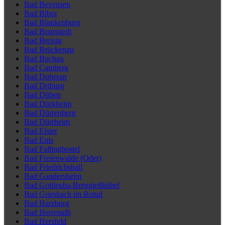
Bad Bevensen
Bad Bibra
Bad Blankenburg
Bad Bramstedt
Bad Breisig
Bad Brückenau
Bad Buchau
Bad Camberg
Bad Doberan
Bad Driburg
Bad Düben
Bad Dürkheim
Bad Dürrenberg
Bad Dürrheim
Bad Elster
Bad Ems
Bad Fallingbostel
Bad Freienwalde (Oder)
Bad Friedrichshall
Bad Gandersheim
Bad Gottleuba-Berggießhübel
Bad Griesbach im Rottal
Bad Harzburg
Bad Herrenalb
Bad Hersfeld