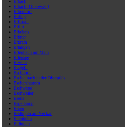
Erbach
Erbach (Odenwald)
Erbendorf
Erding
Erftstadt
Erfurt
Erkelenz
Erkner
Erkrath
Erlangen
Erlenbach am Main
Erlensee
Erwitte
Erzgeb.
Eschborn
Eschenbach in der Oberpfalz
Eschershausen
Eschwege
Eschweiler
Esens
Espelkamp
Essen
Esslingen am Neckar
Ettenheim
Ettlingen