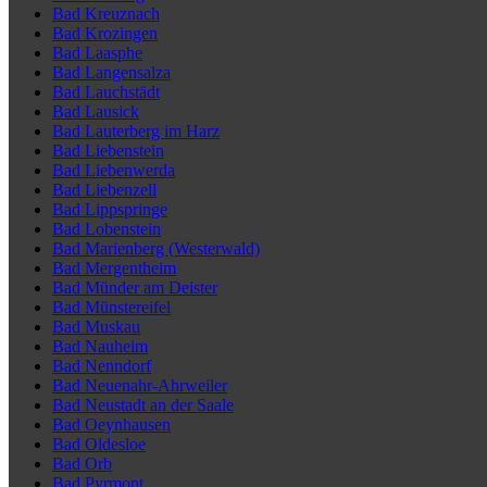
Bad Kreuznach
Bad Krozingen
Bad Laasphe
Bad Langensalza
Bad Lauchstädt
Bad Lausick
Bad Lauterberg im Harz
Bad Liebenstein
Bad Liebenwerda
Bad Liebenzell
Bad Lippspringe
Bad Lobenstein
Bad Marienberg (Westerwald)
Bad Mergentheim
Bad Münder am Deister
Bad Münstereifel
Bad Muskau
Bad Nauheim
Bad Nenndorf
Bad Neuenahr-Ahrweiler
Bad Neustadt an der Saale
Bad Oeynhausen
Bad Oldesloe
Bad Orb
Bad Pyrmont