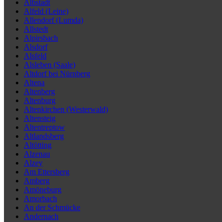
Albstadt
Alfeld (Leine)
Allendorf (Lumda)
Allstedt
Alpirsbach
Alsdorf
Alsfeld
Alsleben (Saale)
Altdorf bei Nürnberg
Altena
Altenberg
Altenburg
Altenkirchen (Westerwald)
Altensteig
Altentreptow
Altlandsberg
Altötting
Alzenau
Alzey
Am Ettersberg
Amberg
Amöneburg
Amorbach
An der Schmücke
Andernach