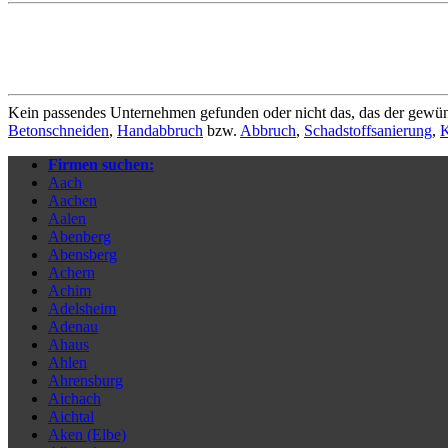
Kein passendes Unternehmen gefunden oder nicht das, das der gewün
Betonschneiden
,
Handabbruch
bzw.
Abbruch
,
Schadstoffsanierung
,
K
Firmen suchen:
Aach
Aachen
Aalen
Abenberg
Abensberg
Achern
Achim
Adelsheim
Adenau
Ahaus
Ahlen
Ahrensburg
Aichach
Aichtal
Aken (Elbe)