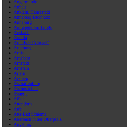
Angermünde
Anhalt
Anklam, Hansestadt
Annaberg-Buchholz
Annaburg
Annweiler am Trifels
Ansbach
Apolda
Arendsee (Altmark)
Arneburg
Arnis
Arnsberg
Arnstadt
Arnstein
Artern
Arzberg
Aschaffenburg
Aschersleben
Asperg
Aßlar
Attendorn
Aub
Aue-Bad Schlema
Auerbach in der Oberpfalz
Augsburg