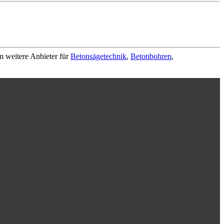
m weitere Anbieter für
Betonsägetechnik
,
Betonbohren
,