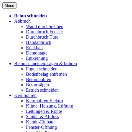
Skip
Menu
to
content
Beton schneiden
Abbruch
Wand durchbrechen
Durchbruch Fenster
Durchbruch Türe
Handabbruch
Rückbau
Demontage
Entkernung
Beton schneiden, sägen & bohren
Fugen schneiden
Bodenbelag entfernen
Beton bohren
Beton sägen
Estrich schneiden
Kernbohren
Kernbohren Elektro
Klima, Heizung, Lüftung
Leitungen & Rohre
Sanitär & Abfluss
Kamin-Einbau
Fenster-Öffnung