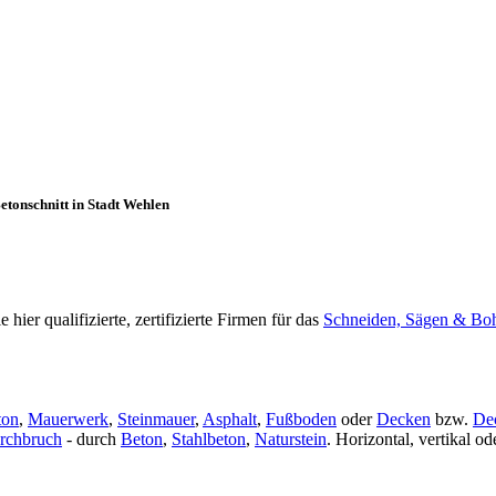
etonschnitt in Stadt Wehlen
er qualifizierte, zertifizierte Firmen für das
Schneiden, Sägen & Boh
ton
,
Mauerwerk
,
Steinmauer
,
Asphalt
,
Fußboden
oder
Decken
bzw.
De
rchbruch
- durch
Beton
,
Stahlbeton
,
Naturstein
. Horizontal, vertikal 