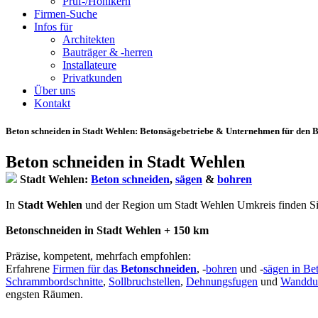
Prüf-/Hohlkern
Firmen-Suche
Infos für
Architekten
Bauträger & -herren
Installateure
Privatkunden
Über uns
Kontakt
Beton schneiden in Stadt Wehlen
: Betonsägebetriebe & Unternehmen für den B
Beton schneiden in Stadt Wehlen
Stadt Wehlen:
Beton schneiden
,
sägen
&
bohren
In
Stadt Wehlen
und der Region um Stadt Wehlen Umkreis finden Sie hi
Betonschneiden in Stadt Wehlen + 150 km
Präzise, kompetent, mehrfach empfohlen:
Erfahrene
Firmen für das
Betonschneiden
, -
bohren
und -
sägen in Be
Schrammbordschnitte
,
Sollbruchstellen
,
Dehnungsfugen
und
Wanddu
engsten Räumen.