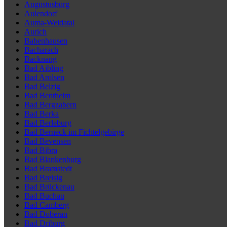
Augustusburg
Aulendorf
Auma-Weidatal
Aurich
Babenhausen
Bacharach
Backnang
Bad Aibling
Bad Arolsen
Bad Belzig
Bad Bentheim
Bad Bergzabern
Bad Berka
Bad Berleburg
Bad Berneck im Fichtelgebirge
Bad Bevensen
Bad Bibra
Bad Blankenburg
Bad Bramstedt
Bad Breisig
Bad Brückenau
Bad Buchau
Bad Camberg
Bad Doberan
Bad Driburg